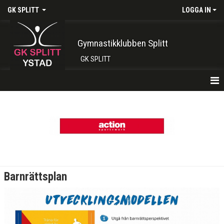
GK SPLITT
LOGGA IN
Gymnastikklubben Splitt
GK SPLITT
HEM
FÖRENINGEN
OM OSS
STYRELSE
Barnrättsplan
POLICY
VALBEREDNING