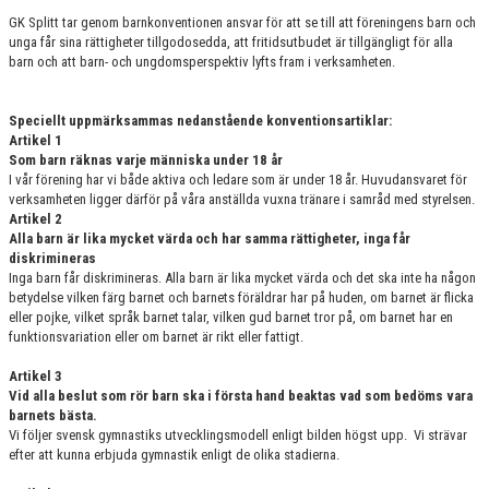
GK Splitt tar genom barnkonventionen ansvar för att se till att föreningens barn och
unga får sina rättigheter tillgodosedda, att fritidsutbudet är tillgängligt för alla
barn och att barn- och ungdomsperspektiv lyfts fram i verksamheten.
Speciellt uppmärksammas nedanstående konventionsartiklar:
Artikel 1
Som barn räknas varje människa under 18 år
I vår förening har vi både aktiva och ledare som är under 18 år. Huvudansvaret för
verksamheten ligger därför på våra anställda vuxna tränare i samråd med styrelsen.
Artikel 2
Alla barn är lika mycket värda och har samma rättigheter, inga får
diskrimineras
Inga barn får diskrimineras. Alla barn är lika mycket värda och det ska inte ha någon
betydelse vilken färg barnet och barnets föräldrar har på huden, om barnet är flicka
eller pojke, vilket språk barnet talar, vilken gud barnet tror på, om barnet har en
funktionsvariation eller om barnet är rikt eller fattigt.
Artikel 3
Vid alla beslut som rör barn ska i första hand beaktas vad som bedöms vara
barnets bästa.
Vi följer svensk gymnastiks utvecklingsmodell enligt bilden högst upp. Vi strävar
efter att kunna erbjuda gymnastik enligt de olika stadierna.