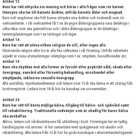
Artikel 12
Barn har rätt uttrycka sin mening och höras i alla frågor som rör barnet.
Hänsyns ska tas till barnets åsikter, utifrån barnets ålder och mognad.
Barn och ungdomar ska fritt kunna uttrycka sina åsikter och önskemål som rör
verksamheten. I vår verksamhet får t ex de yngre åldersgrupperna vara delaktiga i
vilka lekar som ska genomföras och i äldre åldersgrupper är de delaktiga i
terminsplaneringen som t ex tävlingar och läger
Artikel 14
Barn har rätt att utöva vilken religion de vill, eller ingen alls.
Oberoende religion eller tro är alla lika välkomna i vår förening. Utifrån säkerhets
aspekt är vissa utsmyckningar olämpliga som t ex: smycken, huvudbonader etc.
Artikel 19
Barn ska skyddas mot alla former av fysiskt eller psykiskt våld, skada eller
övergrepp, vanvård eller försumlig behandling, misshandel eller
utnyttjande, inklusive sexuella övergrepp
Alla anställda, styrelsemedlemmar och ledare över 15 år ska lämna in ett utdrag från
brottsregistret. Ledare över 18 år bör ha kunskap om orosanmälan.
Artikel 24
Barn har rätt till bästa möjliga hälsa, tillgång till hälso- och sjukvård samt
till rehabilitering. Traditionella sedvänjor som är skadlig för barns hälsa
ska avskaffas.
Aktiva, ledare och vårdnadshavare får utbildning i kost. Föreningen har en tydlig
handlingsplan vid anorexi. Vi har samarbete med sjukgymnast vid skador och
rehabilitering. Alla ledare från 15 år bör ha goda kunskaper i akutomhändertagande