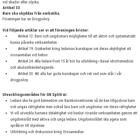
vid skador eller olycka.
Artikel 33
Barn ska skyddas från narkotika.
Föreningen har en Drogpolicy
Vid följande artiklar ser vi att föreningen brister:
Artikel 12: Barn och ungdomars möjligheter till att aktivt och systematiskt
kunna påverka verksamheten.
Artikel 19: Osäkerhet kring ledarnas kunskaper om deras skyldighet att
orosanmälan vid behov.
Artikel 24: Alla ledare from 15 år bör ha utbildning i Basal idrottsmedicin
och akutomhändertagande.
Artikel 33: Att alla har goda kunskaper och vet vad som står i vår
drogpolicy
Utvecklingsområden för GK Splitt är:
Ledare ska ha god kännedom om Barnkonventionen så de kan tillgodose barn
och ungas rättigheter men också lära barn och ungdomar om deras rättigheter
Vi vill utveckla barnens delaktighet vid beslut rörande verksamheten genom ett
ungdomsråd med aktiva och unga ledare. Ungdomsrådet ska agera som
språkrör till styrelsen.
Utbildning och diskussion kring Orosanmälan