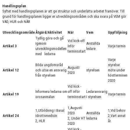
Handlingsplan
Syftet med handlingsplanen är att ge struktur och underlätta arbetet framöver. Till
grund för handlingsplanen ligger er utvecklingsområden och ska svara på VEM gör
VAD, HUR och NÄR
Utvecklingsområde
Åtgärd/Aktivitet
När
Vem
Uppföljning
Tydlig göra och gå
Vid kick-off
igenom
Anställda
Artikel 3
inför
Varje termin
utvecklingsmodellen
ledare
terminsstart
med ledarna
Varje
Bilda ungdomsråd
styrelse
Augusti
Artikel 12
och utse en ansvarig
styrelsen
möte under
2020
från styrelsen
höstterminen
2020
Vid kick -
Informera ledarna om
off inför
Ledaransvarig
Artikel 19
Varje termin
orosanmälan
terminsstart
i styrelsen
1,Augusti
1,Utbildning i Basal
1,Vid behov
2020
Anställda
Artikel 24
idrottsmedicin
2,Vart annat
2, Under HT
ledarna
2, HLR
år.
2020
Vid kick -