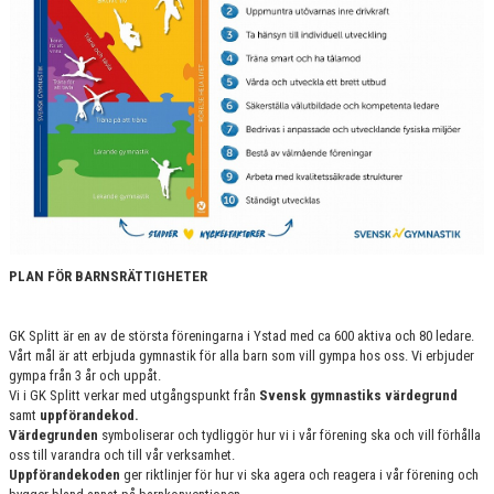
INTEGRITETSPOLICY
BARNRÄTTSPLAN
STADGAR
KONTAKT
BOKA PLATS HÄR
INTRESSEANMÄLAN
PLAN FÖR BARNSRÄTTIGHETER
SHOP
GK Splitt är en av de största föreningarna i Ystad med ca 600 aktiva och 80 ledare.
GRUPPER OCH TIDER
Vårt mål är att erbjuda gymnastik för alla barn som vill gympa hos oss. Vi erbjuder
gympa från 3 år och uppåt.
STÖDMEDLEM
Vi i GK Splitt verkar med utgångspunkt från
Svensk gymnastiks värdegrund
samt
uppförandekod.
Värdegrunden
symboliserar och tydliggör hur vi i vår förening ska och vill förhålla
SPONSRING
oss till varandra och till vår verksamhet.
Uppförandekoden
ger riktlinjer för hur vi ska agera och reagera i vår förening och
FRÅGOR & SVAR