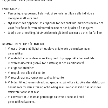
bygger bland annat på barnkonventionen.
VÄRDEGRUND:
FUNKTIONÄRER
Personligt engagemang hela livet. Vi ser och tar tillvara alla individers
möjligheter att vara med.
FRITIDSKORTET
Nyfikenhet och öppenhet. Vi är lyhörda för den enskilde individens behov och
visar förståelse för varandras verksamheter och bjuder på oss själva.
Glädje och utveckling. Vi utvecklas och gläds tillsammans och vi lär för livet.
GYMNASTIKENS UPPFÖRANDEKOD
Vi ger utövarna möjlighet att uppleva glädje och gemenskap inom
gymnastiken.
Vi underlättar individens utveckling med utgångspunkt i den enskilda
utövarens utvecklingsnivå, förutsättningar och ambitionsnivå.
Vi är goda förebilder.
Vi respekterar allas lika värde.
Vi respekterar utövarnas personliga integritet.
Vi bidrar till utövarnas utveckling genom att på olika sätt göra dem delaktiga i
beslut som rör deras träning och tävling samt skapar en miljö där individen
reflekterar och tar ansvar.
Vi ansvarar för utövarnas personliga säkerhet i samband med
gymnastikverksamhet.