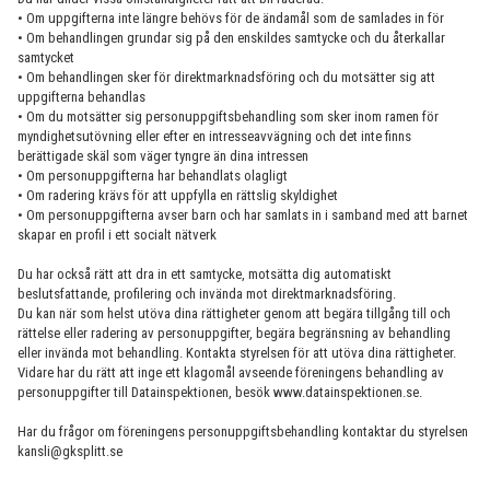
• Om uppgifterna inte längre behövs för de ändamål som de samlades in för
• Om behandlingen grundar sig på den enskildes samtycke och du återkallar
samtycket
• Om behandlingen sker för direktmarknadsföring och du motsätter sig att
uppgifterna behandlas
• Om du motsätter sig personuppgiftsbehandling som sker inom ramen för
myndighetsutövning eller efter en intresseavvägning och det inte finns
berättigade skäl som väger tyngre än dina intressen
• Om personuppgifterna har behandlats olagligt
• Om radering krävs för att uppfylla en rättslig skyldighet
• Om personuppgifterna avser barn och har samlats in i samband med att barnet
skapar en profil i ett socialt nätverk
Du har också rätt att dra in ett samtycke, motsätta dig automatiskt
beslutsfattande, profilering och invända mot direktmarknadsföring.
Du kan när som helst utöva dina rättigheter genom att begära tillgång till och
rättelse eller radering av personuppgifter, begära begränsning av behandling
eller invända mot behandling. Kontakta styrelsen för att utöva dina rättigheter.
Vidare har du rätt att inge ett klagomål avseende föreningens behandling av
personuppgifter till Datainspektionen, besök www.datainspektionen.se.
Har du frågor om föreningens personuppgiftsbehandling kontaktar du styrelsen
kansli@gksplitt.se