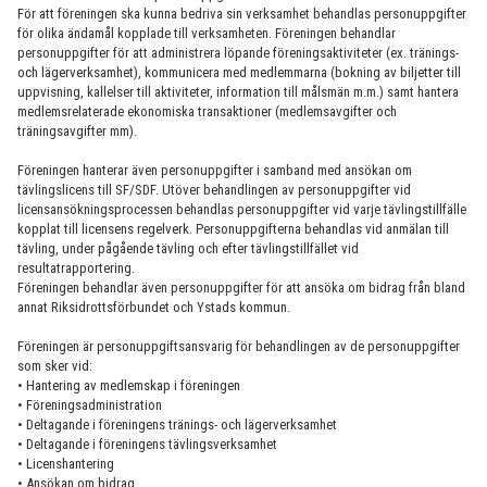
För att föreningen ska kunna bedriva sin verksamhet behandlas personuppgifter
INTEGRITETSPOLICY
för olika ändamål kopplade till verksamheten. Föreningen behandlar
personuppgifter för att administrera löpande föreningsaktiviteter (ex. tränings-
BARNRÄTTSPLAN
och lägerverksamhet), kommunicera med medlemmarna (bokning av biljetter till
uppvisning, kallelser till aktiviteter, information till målsmän m.m.) samt hantera
STADGAR
medlemsrelaterade ekonomiska transaktioner (medlemsavgifter och
träningsavgifter mm).
KONTAKT
Föreningen hanterar även personuppgifter i samband med ansökan om
tävlingslicens till SF/SDF. Utöver behandlingen av personuppgifter vid
BOKA PLATS HÄR
licensansökningsprocessen behandlas personuppgifter vid varje tävlingstillfälle
kopplat till licensens regelverk. Personuppgifterna behandlas vid anmälan till
INTRESSEANMÄLAN
tävling, under pågående tävling och efter tävlingstillfället vid
resultatrapportering.
Föreningen behandlar även personuppgifter för att ansöka om bidrag från bland
SHOP
annat Riksidrottsförbundet och Ystads kommun.
GRUPPER OCH TIDER
Föreningen är personuppgiftsansvarig för behandlingen av de personuppgifter
som sker vid:
• Hantering av medlemskap i föreningen
STÖDMEDLEM
• Föreningsadministration
• Deltagande i föreningens tränings- och lägerverksamhet
SPONSRING
• Deltagande i föreningens tävlingsverksamhet
• Licenshantering
FRÅGOR & SVAR
• Ansökan om bidrag