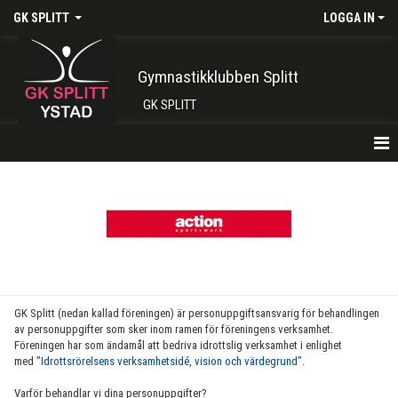
GK SPLITT
LOGGA IN
Gymnastikklubben Splitt
GK SPLITT
HEM
FÖRENINGEN
OM OSS
STYRELSE
GK Splitt (nedan kallad föreningen) är personuppgiftsansvarig för behandlingen
av personuppgifter som sker inom ramen för föreningens verksamhet.
POLICY
Föreningen har som ändamål att bedriva idrottslig verksamhet i enlighet
med
”Idrottsrörelsens verksamhetsidé, vision och värdegrund”.
VALBEREDNING
Varför behandlar vi dina personuppgifter?