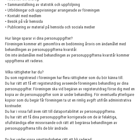
• Sammanställning av statistik och uppföljning
• Utbildningar och uppvisningar arrangerade av föreningen
FUNKTIONÄRER
• Kontakt med medlem
• Besök på vår hemsida
FRITIDSKORTET
• Publicering av material på hemsida och sociala medier
Hur länge sparar vi dina personuppgifter?
Föreningen kommer att genomföra en bedömning årsvis om ändamålet med
behandlingen av personuppgifterna kvarstår.
Om inte ändamålen med behandlingen av personuppgifterna kvarstår kommer
uppgifterna att raderas.
Vilka rättigheter har du?
Du som registrerad i föreningen har flera rättigheter som du bör känna till.
Du har rätt att få ett registerutdrag avseende föreningens behandling av dina
personuppgifter. Föreningen ska vid begäran av registerutdrag förse dig med en
kopia av de personuppgifter som är under behandling. För eventuella ytterligare
kopior som du begär får föreningen ta ut en rimlig avgift utifrån administrativa
kostnader.
Du har i vissa fall även rätt till dataportabilitet av personuppgifterna.
Du har rätt att få dina personuppgifter korrigerade om de är felaktiga,
ofullständiga eller missvisande och rätt att begränsa behandlingen av
personuppgifterna tills de blir ändrade.
Du har under vissa omständigheter rätt att bli raderad: