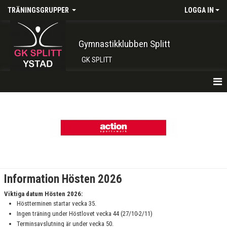
TRÄNINGSGRUPPER
LOGGA IN
Gymnastikklubben Splitt
GK SPLITT
HEM
TRUPP 1 TISDAG 16:00-17:15
TRUPP 1 LÖRDAG 09:00-10:15
TRUPP 1 LÖRDAG 10.30-11.45
Information Hösten 2026
TRUPP 2 TORSDAGAR 15:45-17:15
Viktiga datum Hösten 2026:
Höstterminen startar vecka 35.
TRUPP 2 SÖNDAG 10:15-11:45
Ingen träning under Höstlovet vecka 44 (27/10-2/11)
Terminsavslutning är under vecka 50.