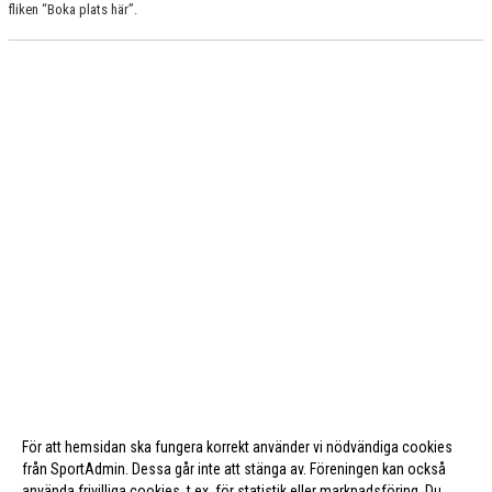
fliken “Boka plats här”.
För att hemsidan ska fungera korrekt använder vi nödvändiga cookies
från SportAdmin. Dessa går inte att stänga av. Föreningen kan också
använda frivilliga cookies, t.ex. för statistik eller marknadsföring. Du