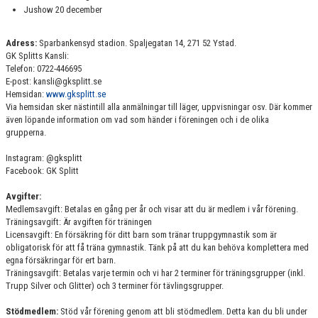
TRUPP 2-3 LÖRDAG 9:00-10:30
Jushow 20 december
TRUPP 3 TISDAG 17:15-18:45
Adress:
Sparbankensyd stadion. Spaljegatan 14, 271 52 Ystad.
GK Splitts Kansli:
Telefon: 0722-446695
TRUPP 3 SÖNDAG 9.00-10.30
E-post: kansli@gksplitt.se
Hemsidan:
www.gksplitt.se
TRUPP 4 MÅNDAG 19:00-20:30
Via hemsidan sker nästintill alla anmälningar till läger, uppvisningar osv. Där kommer
även löpande information om vad som händer i föreningen och i de olika
KILLTRUPPEN ONSDAG 16:15-17:45
grupperna.
Instagram: @gksplitt
TRUPP GLITTER
Facebook: GK Splitt
TRUPP SILVER
Avgifter:
Medlemsavgift: Betalas en gång per år och visar att du är medlem i vår förening.
Träningsavgift: Är avgiften för träningen
VUXENGRUPP 16+
Licensavgift: En försäkring för ditt barn som tränar truppgymnastik som är
obligatorisk för att få träna gymnastik. Tänk på att du kan behöva komplettera med
egna försäkringar för ert barn.
Träningsavgift: Betalas varje termin och vi har 2 terminer för träningsgrupper (inkl.
Trupp Silver och Glitter) och 3 terminer för tävlingsgrupper.
Stödmedlem:
Stöd vår förening genom att bli stödmedlem. Detta kan du bli under