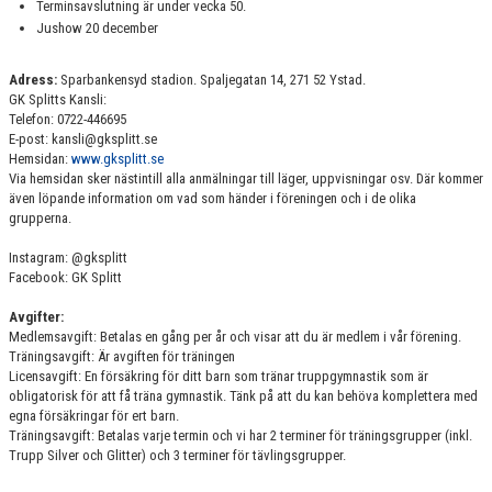
Terminsavslutning är under vecka 50.
Jushow 20 december
Adress:
Sparbankensyd stadion. Spaljegatan 14, 271 52 Ystad.
GK Splitts Kansli:
Telefon: 0722-446695
E-post: kansli@gksplitt.se
Hemsidan:
www.gksplitt.se
Via hemsidan sker nästintill alla anmälningar till läger, uppvisningar osv. Där kommer
även löpande information om vad som händer i föreningen och i de olika
grupperna.
Instagram: @gksplitt
Facebook: GK Splitt
Avgifter:
Medlemsavgift: Betalas en gång per år och visar att du är medlem i vår förening.
Träningsavgift: Är avgiften för träningen
Licensavgift: En försäkring för ditt barn som tränar truppgymnastik som är
obligatorisk för att få träna gymnastik. Tänk på att du kan behöva komplettera med
egna försäkringar för ert barn.
Träningsavgift: Betalas varje termin och vi har 2 terminer för träningsgrupper (inkl.
Trupp Silver och Glitter) och 3 terminer för tävlingsgrupper.