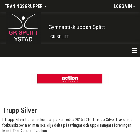
TRÄNINGSGRUPPER
LOGGA IN
Gymnastikklubben Splitt
GK SPLITT
HEM
TRUPP 1 TISDAG 16:00-17:15
TRUPP 1 LÖRDAG 09:00-10:15
TRUPP 1 LÖRDAG 10.30-11.45
Trupp Silver
TRUPP 2 TORSDAGAR 15:45-17:15
I Trupp Silver tränar flickor och pojkar födda 2015-2010. I Trupp Silver krävs inga
förkunskaper men man ska vilja delta på tävlingar och uppvisningar i föreningen.
TRUPP 2 SÖNDAG 10:15-11:45
Man tränar 2 dagar i veckan.