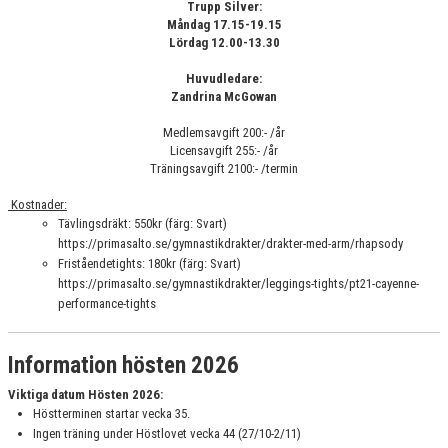
Trupp Silver:
TRUPP 2-3 LÖRDAG 9:00-10:30
Måndag 17.15-19.15
Lördag 12.00-13.30
TRUPP 3 TISDAG 17:15-18:45
Huvudledare:
TRUPP 3 SÖNDAG 9.00-10.30
Zandrina McGowan
Medlemsavgift 200:- /år
TRUPP 4 MÅNDAG 19:00-20:30
Licensavgift 255:- /år
Träningsavgift 2100:- /termin
KILLTRUPPEN ONSDAG 16:15-17:45
Kostnader:
Tävlingsdräkt: 550kr (färg: Svart)
TRUPP GLITTER
https://primasalto.se/gymnastikdrakter/drakter-med-arm/rhapsody
Friståendetights: 180kr (färg: Svart)
TRUPP SILVER
https://primasalto.se/gymnastikdrakter/leggings-tights/pt21-cayenne-
performance-tights
KOSTNADER
INFORMATION OM GRUPPEN
Information hösten 2026
Viktiga datum Hösten 2026:
VUXENGRUPP 16+
Höstterminen startar vecka 35.
Ingen träning under Höstlovet vecka 44 (27/10-2/11)