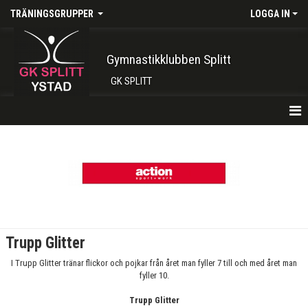
TRÄNINGSGRUPPER
LOGGA IN
Gymnastikklubben Splitt
GK SPLITT
HEM
TRUPP 1 TISDAG 16:00-17:15
TRUPP 1 LÖRDAG 09:00-10:15
TRUPP 1 LÖRDAG 10.30-11.45
Trupp Glitter
TRUPP 2 TORSDAGAR 15:45-17:15
I Trupp Glitter tränar flickor och pojkar från året man fyller 7 till och med året man
fyller 10.
TRUPP 2 SÖNDAG 10:15-11:45
Trupp Glitter