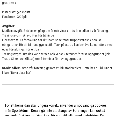
grupperna.
Instagram: @gksplitt
Facebook: GK Splitt
Avgifter:
Medlemsavgift: Betalas en gång per år och visar att du är medlem i vår förening.
Träningsavgift: Är avgiften för träningen
Licensavgift: En försäkring för ditt barn som tränar truppgymnastik som är
obligatorisk för att få träna gymnastik. Tänk på att du kan behöva komplettera med
egna försäkringar för ert barn.
Träningsavgift: Betalas varje termin och vi har 2 terminer för träningsgrupper (inkl.
Trupp Silver och Glitter) och 3 terminer för tävlingsgrupper.
Stödmedlem:
Stöd vår förening genom att bli stödmedlem. Detta kan du bli under
fliken “Boka plats här”.
För att hemsidan ska fungera korrekt använder vi nödvändiga cookies
från SportAdmin. Dessa går inte att stänga av. Föreningen kan också
använda frivilliga cookies, t.ex. för statistik eller marknadsföring. Du