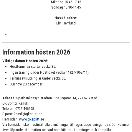
Måndag 15.45-17.15
TRUPP 2-3 LÖRDAG 9:00-10:30
Söndag 13.30-14.45
TRUPP 3 TISDAG 17:15-18:45
Huvudledare:
Elin Herrlund
TRUPP 3 SÖNDAG 9.00-10.30
TRUPP 4 MÅNDAG 19:00-20:30
Information hösten 2026
KILLTRUPPEN ONSDAG 16:15-17:45
Viktiga datum Hösten 2026:
TRUPP GLITTER
Höstterminen startar vecka 35.
Ingen träning under Höstlovet vecka 44 (27/10-2/11)
Terminsavslutning är under vecka 50.
KOSTNADER
Jushow 20 december
INFORMATION OM GRUPPEN
Adress:
Sparbankensyd stadion. Spaljegatan 14, 271 52 Ystad.
GK Splitts Kansli:
TRUPP SILVER
Telefon: 0722-446695
E-post: kansli@gksplitt.se
VUXENGRUPP 16+
Hemsidan:
www.gksplitt.se
Via hemsidan sker nästintill alla anmälningar till läger, uppvisningar osv. Där kommer
även löpande information om vad som händer i föreningen och i de olika