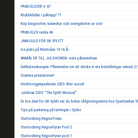
PRAO-ELEVER V. 47
Klubbkläder i julklapp! ??
Köp bingolotter, kalendrar och sverigelotter av oss!
PRAO-ELEV vecka 46
JNM-GULD FÖR GK SPLITT
6:e plats på Rikstvåan 13-16 år
ANMÄL ER TILL JULSHOWEN- sista påminnelsen
Delikatesskungen- Påminnelse om att skicka in era beställningar senast 2/
Grymma prestationer!
Höstlovsgympaskolan 2025- Blev succé!
Julshow 2025- "The Splitt Musical"
En bra deal för GK Splitt när du bokar rådgivningsmöte hos Sparbanken S
Tips på parkering på tävlingen i Sjöbo
Startordning RegionTrean
Startordning RegionFyran Pool 2
Startordning RegionFyran pool 1