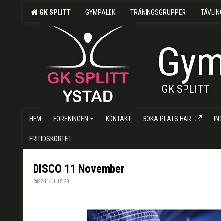
GK SPLITT
GYMPALEK
TRÄNINGSGRUPPER
TÄVLI
Gym
GK SPLITT
HEM
FÖRENINGEN
KONTAKT
BOKA PLATS HÄR
I
FRITIDSKORTET
DISCO 11 November
2022-11-11 15:28