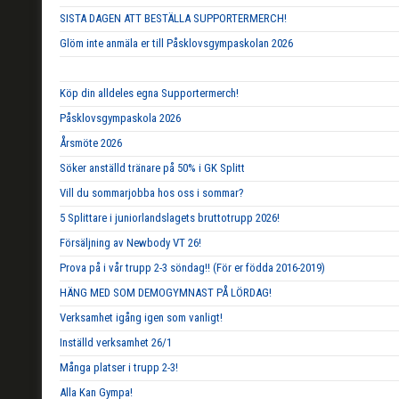
SISTA DAGEN ATT BESTÄLLA SUPPORTERMERCH!
Glöm inte anmäla er till Påsklovsgympaskolan 2026
Köp din alldeles egna Supportermerch!
Påsklovsgympaskola 2026
Årsmöte 2026
Söker anställd tränare på 50% i GK Splitt
Vill du sommarjobba hos oss i sommar?
5 Splittare i juniorlandslagets bruttotrupp 2026!
Försäljning av Newbody VT 26!
Prova på i vår trupp 2-3 söndag!! (För er födda 2016-2019)
HÄNG MED SOM DEMOGYMNAST PÅ LÖRDAG!
Verksamhet igång igen som vanligt!
Inställd verksamhet 26/1
Många platser i trupp 2-3!
Alla Kan Gympa!