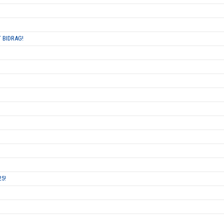
 BIDRAG!
25!