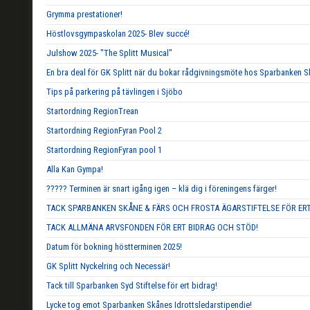
Grymma prestationer!
Höstlovsgympaskolan 2025- Blev succé!
Julshow 2025- "The Splitt Musical"
En bra deal för GK Splitt när du bokar rådgivningsmöte hos Sparbanken S
Tips på parkering på tävlingen i Sjöbo
Startordning RegionTrean
Startordning RegionFyran Pool 2
Startordning RegionFyran pool 1
Alla Kan Gympa!
????? Terminen är snart igång igen – klä dig i föreningens färger!
TACK SPARBANKEN SKÅNE & FÄRS OCH FROSTA ÄGARSTIFTELSE FÖR ERT
TACK ALLMÄNA ARVSFONDEN FÖR ERT BIDRAG OCH STÖD!
Datum för bokning höstterminen 2025!
GK Splitt Nyckelring och Necessär!
Tack till Sparbanken Syd Stiftelse för ert bidrag!
Lycke tog emot Sparbanken Skånes Idrottsledarstipendie!