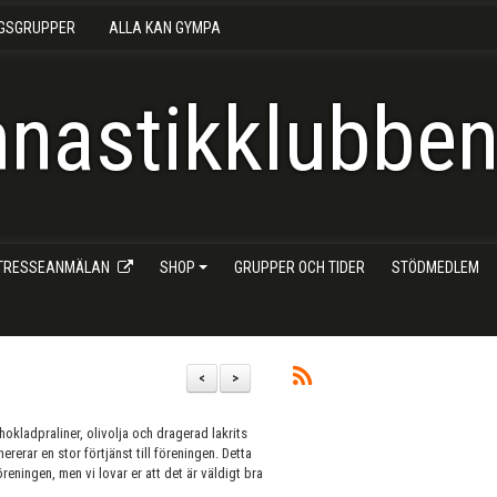
NGSGRUPPER
ALLA KAN GYMPA
nastikklubben 
NTRESSEANMÄLAN
SHOP
GRUPPER OCH TIDER
STÖDMEDLEM
<
>
okladpraliner, olivolja och dragerad lakrits
erar en stor förtjänst till föreningen. Detta
reningen, men vi lovar er att det är väldigt bra