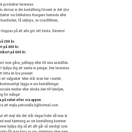
lla produkter levereras
 skriver in din beställning försent är det stor
odukter via Delikatess Kungens hemsida eller
kundsidan, få säljtips, se coachfilmen,
an hoppas på att alla gör sitt bästa. Däremot
på 200 kr.
t på 400 kr.
ntkort på 600 kr.
rt som gåva, julklapp eller till sina anställda.
t hjälpa dig att samla in pengar. Den levereras
t hitta en bra present.
rt säljpaket. Men står även här i mailet;
kontinuerligt lägga in era beställningar.
ciala medier eller skicka den till familjen,
lig för många!
 på nätet eller via appen.
 bra att mejla petronella.b@hotmail.com.
ut ett mejl där det står dagar/tider då man är
band med hämtning av sin beställning kommer
er hjälpa dig så att allt går så smidigt som
wisha får man höra av sig. Hämtning sker nere