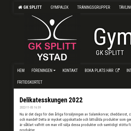
GK SPLITT
GYMPALEK
TRÄNINGSGRUPPER
TÄVLI
Gym
GK SPLITT
HEM
FÖRENINGEN
KONTAKT
BOKA PLATS HÄR
I
FRITIDSKORTET
Delikatesskungen 2022
2022-11-05 16:59
Nu är det dags för den årliga försäljningen av Salamikorvar, cheddarost, ch
och mandel! Detta är mycket uppskattade och lättsålda produkter som gener
är såklart valfritt om man vill sälja dessa produkter och samtidigt stötta fö
produkter.