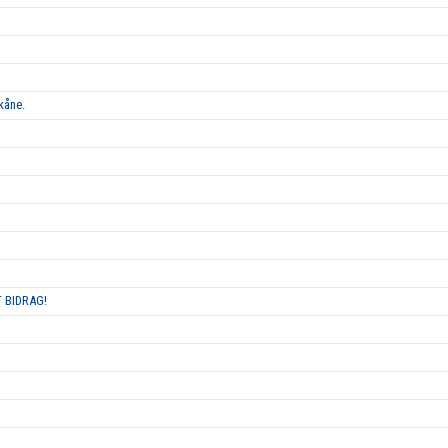
kåne.
 BIDRAG!