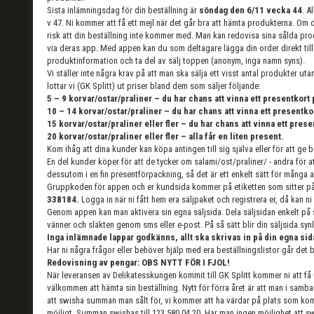
Sista inlämningsdag för din beställning är
söndag den 6/11 vecka 44
. A
v 47. Ni kommer att få ett mejl när det går bra att hämta produkterna. Om du
risk att din beställning inte kommer med. Man kan redovisa sina sålda pr
via deras app. Med appen kan du som deltagare lägga din order direkt till 
produktinformation och ta del av sälj toppen (anonym, inga namn syns).
Vi ställer inte några krav på att man ska sälja ett visst antal produkter ut
lottar vi (GK Splitt) ut priser bland dem som säljer följande:
5 – 9 korvar/ostar/praliner – du har chans att vinna ett presentkort 
10 – 14 korvar/ostar/praliner – du har chans att vinna ett presentkor
15 korvar/ostar/praliner eller fler – du har chans att vinna ett prese
20 korvar/ostar/praliner eller fler – alla får en liten present.
Kom ihåg att dina kunder kan köpa antingen till sig själva eller för att ge bo
En del kunder köper för att de tycker om salami/ost/praliner/ - andra för at
dessutom i en fin presentförpackning, så det är ett enkelt sätt för många at
Gruppkoden för appen och er kundsida kommer på etiketten som sitter på e
338184.
Logga in när ni fått hem era säljpaket och registrera er, då kan ni 
Genom appen kan man aktivera sin egna säljsida. Dela säljsidan enkelt på so
vänner och släkten genom sms eller e-post. På så sätt blir din säljsida syn
Inga inlämnade lappar godkänns, allt ska skrivas in på din egna sida
Har ni några frågor eller behöver hjälp med era beställningslistor går det
Redovisning av pengar: OBS NYTT FÖR I FJOL!
När leveransen av Delikatesskungen kommit till GK Splitt kommer ni att få 
välkommen att hämta sin beställning. Nytt för förra året är att man i sam
att swisha summan man sålt för, vi kommer att ha värdar på plats som komm
möjligt. Summan swishas till 123 580 04 20. Har man ingen möjlighet att s