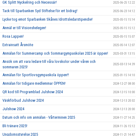
GK Splitt Nyckelring och Necessär!
2025-06-25 12:22
Tack till Sparbanken Syd Stiftelse för ert bidrag!
2025-06-23 14:12
Lycke tog emot Sparbanken Skånes Idrottsledarstipendie!
2025-05-15 15:14
Anmäl er till Visionshelegen!
2025-05-15 15:12
Rosa Lappen!
2025-05-15 15:07
Extrainsatt Årsmöte
2025-05-14 12:07
Anmälan för Summercamp och Sommargympaskolan 2025 är öppen!
2025-03-31 13:15
Ansök om att vara ledare till våra lovskolor under våren och
2025-03-13 14:39
sommaren 2025!
Anmälan för Sportlovsgympaskola öppen!!
2025-01-15 14:10
Anmälan för tidigare medlemmar ÖPPEN!
2024-12-27 08:00
QR kod till Programblad Julshow 2024
2024-12-15 10:00
Väskförbud Julshow 2024
2024-12-13 20:02
Julshow 2024
2024-12-13 20:00
Datum och info om anmälan - Vårterminen 2025
2024-11-27 14:25
Bli tränare 2025!
2024-11-26 15:12
Ungdomsstyrelse 2025
2024-11-21 14:47