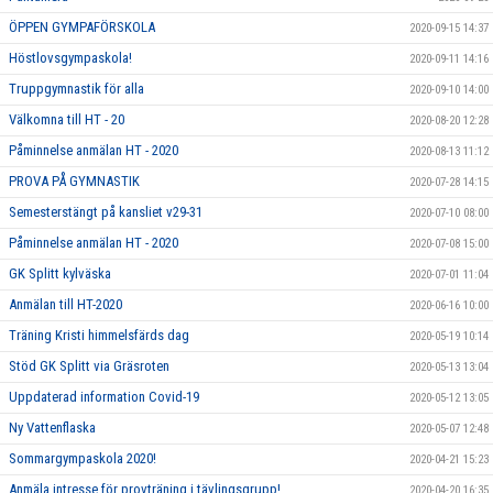
ÖPPEN GYMPAFÖRSKOLA
2020-09-15 14:37
Höstlovsgympaskola!
2020-09-11 14:16
Truppgymnastik för alla
2020-09-10 14:00
Välkomna till HT - 20
2020-08-20 12:28
Påminnelse anmälan HT - 2020
2020-08-13 11:12
PROVA PÅ GYMNASTIK
2020-07-28 14:15
Semesterstängt på kansliet v29-31
2020-07-10 08:00
Påminnelse anmälan HT - 2020
2020-07-08 15:00
GK Splitt kylväska
2020-07-01 11:04
Anmälan till HT-2020
2020-06-16 10:00
Träning Kristi himmelsfärds dag
2020-05-19 10:14
Stöd GK Splitt via Gräsroten
2020-05-13 13:04
Uppdaterad information Covid-19
2020-05-12 13:05
Ny Vattenflaska
2020-05-07 12:48
Sommargympaskola 2020!
2020-04-21 15:23
Anmäla intresse för provträning i tävlingsgrupp!
2020-04-20 16:35