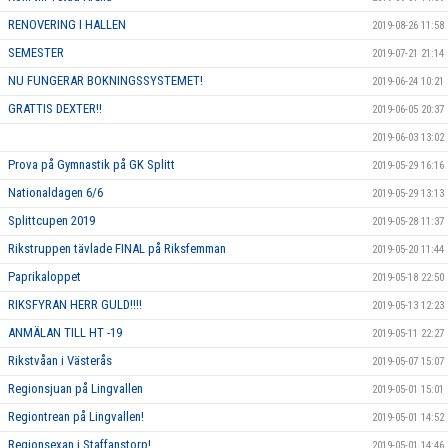
RENOVERING I HALLEN
2019-08-26 11:58
SEMESTER
2019-07-21 21:14
NU FUNGERAR BOKNINGSSYSTEMET!
2019-06-24 10:21
GRATTIS DEXTER!!
2019-06-05 20:37
2019-06-03 13:02
Prova på Gymnastik på GK Splitt
2019-05-29 16:16
Nationaldagen 6/6
2019-05-29 13:13
Splittcupen 2019
2019-05-28 11:37
Rikstruppen tävlade FINAL på Riksfemman
2019-05-20 11:44
Paprikaloppet
2019-05-18 22:50
RIKSFYRAN HERR GULD!!!!
2019-05-13 12:23
ANMÄLAN TILL HT -19
2019-05-11 22:27
Rikstvåan i Västerås
2019-05-07 15:07
Regionsjuan på Lingvallen
2019-05-01 15:01
Regiontrean på Lingvallen!
2019-05-01 14:52
Regionsexan i Staffanstorp!
2019-05-01 14:46