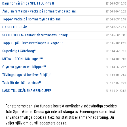
Dags för vår årliga SPLITTLOPPIS !!
2016-09-05 12:30
Ännu en fantastisk vecka på sommargympaskolan!!
2016-08-16 15:23
Toppen vecka på sommargympaskolan!!
2016-08-03 16:39
GK SPLITT 30 ÅR !!
2016-07-04 12:12
SPLITTCUPEN- Fantastisk terminsavslutning!!!
2016-05-30 15:01
Topp 10 på Riksmästerskapen 3 -Yngre !!!!
2016-05-10 14:20
Superhelg i Göteborg!!
2016-04-26 13:13
MEDALJREGN i Kävlinge !!!!!
2016-04-18 13:08
Grymma gymnaster i Klippan!!!
2016-04-06 12:27
Tävlingsdags- vi behöver Er hjälp!
2016-03-10 12:59
Tack för den här terminen!!
2015-12-16 14:26
LÄNK TILL SKÅNSKA GRENCUPER
2015-10-24 20:52
Rosa träning!
2015-10-01 23:17
För att hemsidan ska fungera korrekt använder vi nödvändiga cookies
Vi ska annordna en tävling, och behöver DIN hjälp!!
2015-09-10 13:26
från SportAdmin. Dessa går inte att stänga av. Föreningen kan också
använda frivilliga cookies, t.ex. för statistik eller marknadsföring. Du
väljer själv om du vill acceptera dessa.