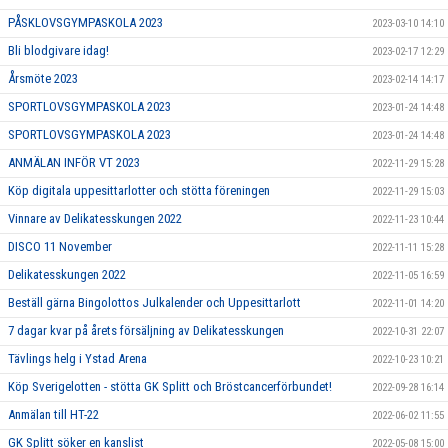
PÅSKLOVSGYMPASKOLA 2023
2023-03-10 14:10
Bli blodgivare idag!
2023-02-17 12:29
Årsmöte 2023
2023-02-14 14:17
SPORTLOVSGYMPASKOLA 2023
2023-01-24 14:48
SPORTLOVSGYMPASKOLA 2023
2023-01-24 14:48
ANMÄLAN INFÖR VT 2023
2022-11-29 15:28
Köp digitala uppesittarlotter och stötta föreningen
2022-11-29 15:03
Vinnare av Delikatesskungen 2022
2022-11-23 10:44
DISCO 11 November
2022-11-11 15:28
Delikatesskungen 2022
2022-11-05 16:59
Beställ gärna Bingolottos Julkalender och Uppesittarlott
2022-11-01 14:20
7 dagar kvar på årets försäljning av Delikatesskungen
2022-10-31 22:07
Tävlings helg i Ystad Arena
2022-10-23 10:21
Köp Sverigelotten - stötta GK Splitt och Bröstcancerförbundet!
2022-09-28 16:14
Anmälan till HT-22
2022-06-02 11:55
GK Splitt söker en kanslist
2022-05-08 15:00