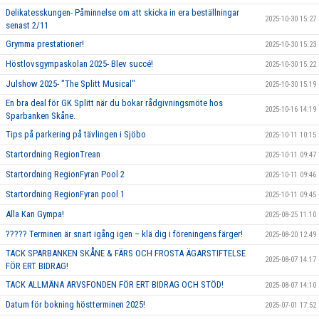
Delikatesskungen- Påminnelse om att skicka in era beställningar
2025-10-30 15:27
senast 2/11
Grymma prestationer!
2025-10-30 15:23
Höstlovsgympaskolan 2025- Blev succé!
2025-10-30 15:22
Julshow 2025- "The Splitt Musical"
2025-10-30 15:19
En bra deal för GK Splitt när du bokar rådgivningsmöte hos
2025-10-16 14:19
Sparbanken Skåne.
Tips på parkering på tävlingen i Sjöbo
2025-10-11 10:15
Startordning RegionTrean
2025-10-11 09:47
Startordning RegionFyran Pool 2
2025-10-11 09:46
Startordning RegionFyran pool 1
2025-10-11 09:45
Alla Kan Gympa!
2025-08-25 11:10
????? Terminen är snart igång igen – klä dig i föreningens färger!
2025-08-20 12:49
TACK SPARBANKEN SKÅNE & FÄRS OCH FROSTA ÄGARSTIFTELSE
2025-08-07 14:17
FÖR ERT BIDRAG!
TACK ALLMÄNA ARVSFONDEN FÖR ERT BIDRAG OCH STÖD!
2025-08-07 14:10
Datum för bokning höstterminen 2025!
2025-07-01 17:52