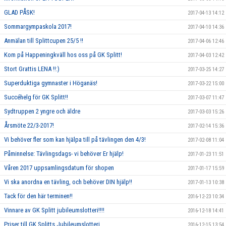
GLAD PÅSK!
2017-04-13 14:12
Sommargympaskola 2017!
2017-04-10 14:36
Anmälan till Splittcupen 25/5 !!
2017-04-06 12:46
Kom på Happeningkväll hos oss på GK Splitt!
2017-04-03 12:42
Stort Grattis LENA !!:)
2017-03-25 14:27
Superduktiga gymnaster i Höganäs!
2017-03-22 15:00
Succéhelg för GK Splitt!!
2017-03-07 11:47
Sydtruppen 2 yngre och äldre
2017-03-03 15:26
Årsmöte 22/3-2017!
2017-02-14 15:36
Vi behöver fler som kan hjälpa till på tävlingen den 4/3!
2017-02-08 11:04
Påminnelse: Tävlingsdags- vi behöver Er hjälp!
2017-01-23 11:51
Våren 2017 uppsamlingsdatum för shopen
2017-01-17 15:59
Vi ska anordna en tävling, och behöver DIN hjälp!!
2017-01-13 10:38
Tack för den här terminen!!
2016-12-23 10:34
Vinnare av GK Splitt jubileumslotteri!!!!
2016-12-18 14:41
Priser till GK Splitts Jubileumslotteri
2016-12-15 13:54