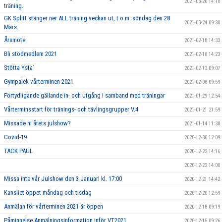
2021-03-26 14:10
träning.
GK Splitt stänger ner ALL träning veckan ut, t.o.m. söndag den 28
2021-03-24 09:30
Mars.
Årsmöte
2021-02-18 14:33
Bli stödmedlem 2021
2021-02-18 14:23
Stötta Ysta´
2021-02-12 09:07
Gympalek vårterminen 2021
2021-02-08 09:59
Förtydligande gällande in- och utgång i samband med träningar
2021-01-29 12:54
Vårterminsstart för tränings- och tävlingsgrupper V.4
2021-01-21 21:59
Missade ni årets julshow?
2021-01-14 11:38
Covid-19
2020-12-30 12:09
TACK PAUL
2020-12-22 14:16
2020-12-22 14:00
Missa inte vår Julshow den 3 Januari kl. 17:00
2020-12-21 14:42
Kansliet öppet måndag och tisdag
2020-12-20 12:59
Anmälan för vårterminen 2021 är öppen
2020-12-18 09:19
Påminnelse Anmälningsinformation inför VT2021
2020-12-15 09:26