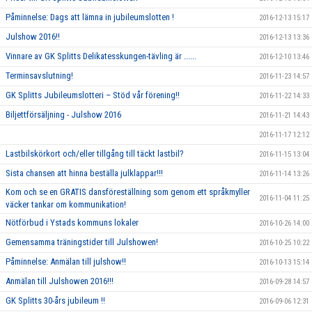
Påminnelse: Dags att lämna in jubileumslotten !
2016-12-13 15:17
Julshow 2016!!
2016-12-13 13:36
Vinnare av GK Splitts Delikatesskungen-tävling är ......
2016-12-10 13:46
Terminsavslutning!
2016-11-23 14:57
GK Splitts Jubileumslotteri – Stöd vår förening!!
2016-11-22 14:33
Biljettförsäljning - Julshow 2016
2016-11-21 14:43
2016-11-17 12:12
Lastbilskörkort och/eller tillgång till täckt lastbil?
2016-11-15 13:04
Sista chansen att hinna beställa julklappar!!!
2016-11-14 13:26
Kom och se en GRATIS dansföreställning som genom ett språkmyller
2016-11-04 11:25
väcker tankar om kommunikation!
Nötförbud i Ystads kommuns lokaler
2016-10-26 14:00
Gemensamma träningstider till Julshowen!
2016-10-25 10:22
Påminnelse: Anmälan till julshow!!
2016-10-13 15:14
Anmälan till Julshowen 2016!!!
2016-09-28 14:57
GK Splitts 30-års jubileum !!
2016-09-06 12:31