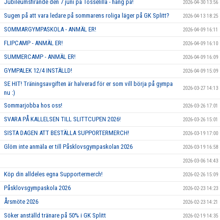
Jubileumsfirande den 7 juni på Tosselilla - häng på!
2026-04-30 13:56
Sugen på att vara ledare på sommarens roliga läger på GK Splitt?
2026-04-13 18:25
SOMMARGYMPASKOLA - ANMÄL ER!
2026-04-09 16:11
FLIPCAMP - ANMÄL ER!
2026-04-09 16:10
SUMMERCAMP - ANMÄL ER!
2026-04-09 16:09
GYMPALEK 12/4 INSTÄLLD!
2026-04-09 15:09
SE HIT! Träningsavgiften är halverad för er som vill börja på gympa
2026-03-27 14:13
nu :)
Sommarjobba hos oss!
2026-03-26 17:01
SVARA PÅ KALLELSEN TILL SLITTCUPEN 2026!
2026-03-26 15:01
SISTA DAGEN ATT BESTÄLLA SUPPORTERMERCH!
2026-03-19 17:00
Glöm inte anmäla er till Påsklovsgympaskolan 2026
2026-03-19 16:58
2026-03-06 14:43
Köp din alldeles egna Supportermerch!
2026-02-26 15:09
Påsklovsgympaskola 2026
2026-02-23 14:23
Årsmöte 2026
2026-02-23 14:21
Söker anställd tränare på 50% i GK Splitt
2026-02-19 14:35