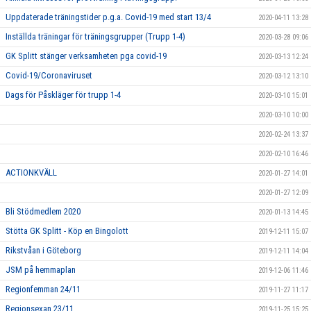
Uppdaterade träningstider p.g.a. Covid-19 med start 13/4
2020-04-11 13:28
Inställda träningar för träningsgrupper (Trupp 1-4)
2020-03-28 09:06
GK Splitt stänger verksamheten pga covid-19
2020-03-13 12:24
Covid-19/Coronaviruset
2020-03-12 13:10
Dags för Påskläger för trupp 1-4
2020-03-10 15:01
2020-03-10 10:00
2020-02-24 13:37
2020-02-10 16:46
ACTIONKVÄLL
2020-01-27 14:01
2020-01-27 12:09
Bli Stödmedlem 2020
2020-01-13 14:45
Stötta GK Splitt - Köp en Bingolott
2019-12-11 15:07
Rikstvåan i Göteborg
2019-12-11 14:04
JSM på hemmaplan
2019-12-06 11:46
Regionfemman 24/11
2019-11-27 11:17
Regionsexan 23/11
2019-11-25 15:25