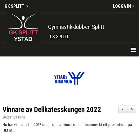
GK SPLITT
LOGGA IN
Gymnastikklubben Splitt
GK SPLITT
HEM
FÖRENINGEN
KONTAKT
BOKA PLATS HÄR
Vinnare av Delikatesskungen 2022
<
>
INTRESSEANMÄLAN
2022-11-23 10:44
Nu har vinnarna för 2022 dragits , och vinnarna som kommer få ett presentkort på
SHOP
HM är....