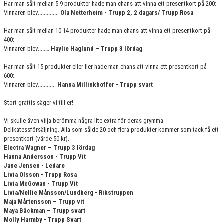
Har man sålt mellan 5-9 produkter hade man chans att vinna ett presentkort på 200:-
GRUPPER OCH TIDER
Vinnaren blev.............
Ola Netterheim - Trupp 2, 2 dagars/ Trupp Rosa
STÖDMEDLEM
Har man sålt mellan 10-14 produkter hade man chans att vinna ett presentkort på
400:-
Vinnaren blev.....…
Haylie Haglund – Trupp 3 lördag
SPONSRING
Har man sålt 15 produkter eller fler hade man chans att vinna ett presentkort på
FRÅGOR & SVAR
600:-
Vinnaren blev...........
Hanna Millinkhoffer - Trupp svart
FUNKTIONÄRER
Stort grattis säger vi till er!
FRITIDSKORTET
Vi skulle även vilja berömma några lite extra för deras grymma
Delikatessförsäljning. Alla som sålde 20 och flera produkter kommer som tack få ett
presentkort (värde 50 kr).
Electra Wagner – Trupp 3 lördag
Hanna Andersson - Trupp Vit
Jane Jensen - Ledare
Livia Olsson - Trupp Rosa
Livia McGowan - Trupp Vit
Livia/Nellie Månsson/Lundberg - Rikstruppen
Maja Mårtensson – Trupp vit
Maya Bäckman – Trupp svart
Molly Harmby - Trupp Svart