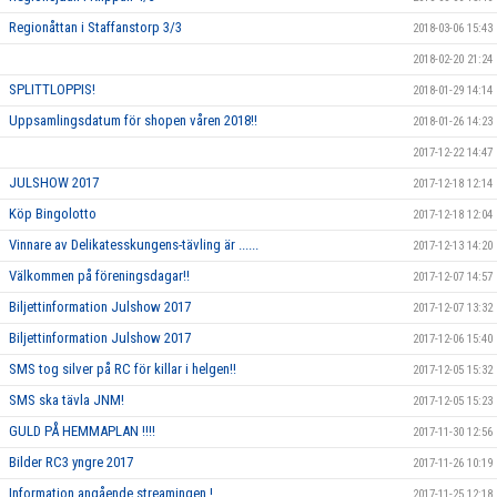
Regionåttan i Staffanstorp 3/3
2018-03-06 15:43
2018-02-20 21:24
SPLITTLOPPIS!
2018-01-29 14:14
Uppsamlingsdatum för shopen våren 2018!!
2018-01-26 14:23
2017-12-22 14:47
JULSHOW 2017
2017-12-18 12:14
Köp Bingolotto
2017-12-18 12:04
Vinnare av Delikatesskungens-tävling är ......
2017-12-13 14:20
Välkommen på föreningsdagar!!
2017-12-07 14:57
Biljettinformation Julshow 2017
2017-12-07 13:32
Biljettinformation Julshow 2017
2017-12-06 15:40
SMS tog silver på RC för killar i helgen!!
2017-12-05 15:32
SMS ska tävla JNM!
2017-12-05 15:23
GULD PÅ HEMMAPLAN !!!!
2017-11-30 12:56
Bilder RC3 yngre 2017
2017-11-26 10:19
Information angående streamingen !
2017-11-25 12:18