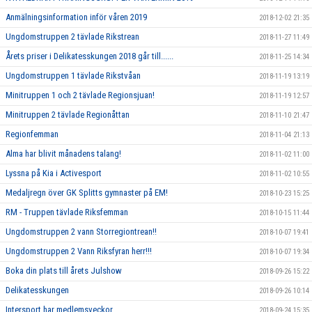
Anmälningsinformation inför våren 2019
2018-12-02 21:35
Ungdomstruppen 2 tävlade Rikstrean
2018-11-27 11:49
Årets priser i Delikatesskungen 2018 går till......
2018-11-25 14:34
Ungdomstruppen 1 tävlade Rikstvåan
2018-11-19 13:19
Minitruppen 1 och 2 tävlade Regionsjuan!
2018-11-19 12:57
Minitruppen 2 tävlade Regionåttan
2018-11-10 21:47
Regionfemman
2018-11-04 21:13
Alma har blivit månadens talang!
2018-11-02 11:00
Lyssna på Kia i Activesport
2018-11-02 10:55
Medaljregn över GK Splitts gymnaster på EM!
2018-10-23 15:25
RM - Truppen tävlade Riksfemman
2018-10-15 11:44
Ungdomstruppen 2 vann Storregiontrean!!
2018-10-07 19:41
Ungdomstruppen 2 Vann Riksfyran herr!!!
2018-10-07 19:34
Boka din plats till årets Julshow
2018-09-26 15:22
Delikatesskungen
2018-09-26 10:14
Intersport har medlemsveckor
2018-09-24 15:35