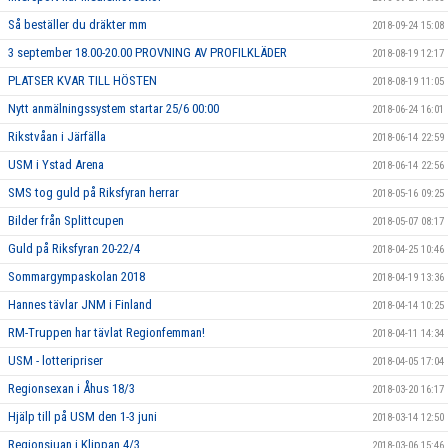
Så beställer du dräkter mm
2018-09-24 15:08
3 september 18.00-20.00 PROVNING AV PROFILKLÄDER
2018-08-19 12:17
PLATSER KVAR TILL HÖSTEN
2018-08-19 11:05
Nytt anmälningssystem startar 25/6 00:00
2018-06-24 16:01
Rikstvåan i Järfälla
2018-06-14 22:59
USM i Ystad Arena
2018-06-14 22:56
SMS tog guld på Riksfyran herrar
2018-05-16 09:25
Bilder från Splittcupen
2018-05-07 08:17
Guld på Riksfyran 20-22/4
2018-04-25 10:46
Sommargympaskolan 2018
2018-04-19 13:36
Hannes tävlar JNM i Finland
2018-04-14 10:25
RM-Truppen har tävlat Regionfemman!
2018-04-11 14:34
USM - lotteripriser
2018-04-05 17:04
Regionsexan i Åhus 18/3
2018-03-20 16:17
Hjälp till på USM den 1-3 juni
2018-03-14 12:50
Regionsjuan i Klippan 4/3
2018-03-06 15:46