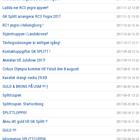
Ladda ner RC3 yngre appen!!
2017-11-22 13:08
GK Splitt arrangerar RC3 Yngre 2017
2017-11-21 19:59
RC1 yngre i Helsingborg !
2017-10-26 15:26
Stjärntruppen i Landskrona!!
2017-10-26 15:23
Tävlingssäsongen är äntligen igång!
2017-10-17 15:11
Kontaktuppgifter GK SPLITT !
2017-09-28 15:16
Anmälan till Julshow 2017!
2017-09-19 15:52
Cirkus Olympia kommer till Ystad den 8 augusti
2017-08-01 10:43
Kansliet stängt vecka 29-30!
2017-07-14 14:59
GULD & BRONS PÅ USM !!!=)
2017-06-05 16:46
Splittcupen
2017-06-01 13:22
Splittcupen: Startordning
2017-05-25 08:16
SPLITTLOPPIS!
2017-05-18 11:20
Ännu ett guld till GK Splitt !!
2017-05-16 11:55
GULD !!!!
2017-05-09 16:43
Information SPLITTCUPEN!
2017-05-08 14:18