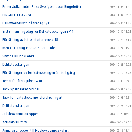
Priser Julkalender, Rosa Sverigelott och Bingolotter
2024-11-05 14:41
BINGOLOTTO 2024
2024-11-04 13:38
Halloween-Disco på fredag 1/11
2024-10-30 14:26
Sista inlämningsdag för Delikatesskungen 3/11
2024-10-30 14:24
Försäljning av lotter startar vecka 45
2024-10-24 15:19
Mental Träning med SOS-Fortitude
2024-10-24 14:25
Snygga Klubbkläder!
2024-10-23 15:08
Delikatesskungen
2024-10-21 12:25
Försäljningen av Delikatesskungen är i full gång!
2024-10-10 15:25
Temat för årets julshow är…..
2024-10-03 10:41
Tack Sparbanken Skåne!
2024-10-01 12:56
Tack för fantastiska mensföreläsningar!
2024-10-01 12:51
Delikatesskungen
2024-09-23 12:24
Julshowanmälan öppen!
2024-09-23 07:00
Actionkväll 24/9
2024-09-17 12:40
Anmälan är öppen till Höslovsgympaskolan!
2024-09-16 13:41