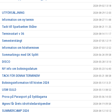
2024-09-02 13:18
UTFÖRSÄLJNING
2024-08-29 12:03
Information om ny termin
2024-08-27 11:48
Tack till Sparbanken Skåne
2024-08-21 11:25
Terminsstart v 36
2024-08-14 11:17
Semesterstängt
2024-07-05 12:19
Information om höstterminen
2024-07-03 12:52
Sommarbingo med GK Splitt
2024-06-24 09:58
DISCO
2024-05-28 13:10
NY info om bokningsdatum
2024-05-23 16:40
TACK FÖR DENNA TERMINEN!
2024-05-21 08:58
Bokningsinformation till hösten 2024
2024-05-13 13:21
USM GULD
2024-05-13 08:52
Prova på Parasport på Syddagarna
2024-05-06 14:03
Agnes får årets idrottsledarstipendier
2024-04-19 09:54
SUMMERCAMP 2024
2024-04-12 10:12