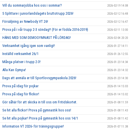
Vill du sommarjobba hos oss i sommar?
2026-02-19 14:08
5 Splittare i juniorlandslagets bruttotrupp 2026!
2026-02-12 16:48
Försäljning av Newbody VT 26!
2026-02-12 16:47
Prova på i vår trupp 2-3 söndag!! (För er födda 2016-2019)
2026-02-11 13:00
HÄNG MED SOM DEMOGYMNAST PÅ LÖRDAG!
2026-02-04 20:20
Verksamhet igång igen som vanligt!
2026-01-27 14:11
Inställd verksamhet 26/1
2026-01-26 12:55
Många platser i trupp 2-3!
2026-01-23 14:34
Alla Kan Gympa!
2026-01-23 14:32
Dags att anmäla er till Sportlovsgympaskola 2026!
2026-01-23 14:30
Prova på idag för pojkar
2026-01-14 15:03
Prova på idag för flickor!
2026-01-14 15:02
Gör såhär för att skicka in till oss om Fritidskortet.
2026-01-08 11:59
Se hit alla flickor! Prova på gymnastik hos oss!
2026-01-08 11:43
Se hit alla pojkar! Prova på gymnastik hos oss 14/1
2026-01-08 11:42
Information VT 2026- för träningsgrupper!
2026-01-07 11:38