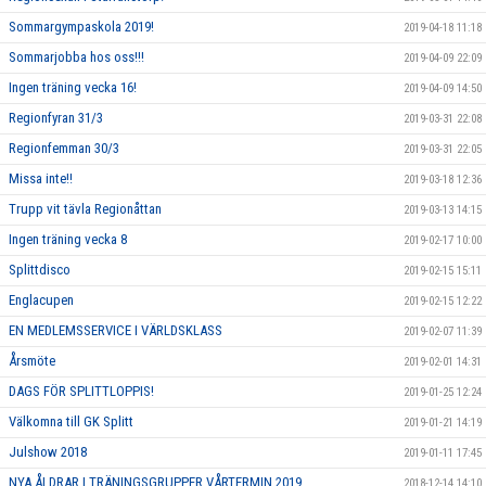
Sommargympaskola 2019!
2019-04-18 11:18
Sommarjobba hos oss!!!
2019-04-09 22:09
Ingen träning vecka 16!
2019-04-09 14:50
Regionfyran 31/3
2019-03-31 22:08
Regionfemman 30/3
2019-03-31 22:05
Missa inte!!
2019-03-18 12:36
Trupp vit tävla Regionåttan
2019-03-13 14:15
Ingen träning vecka 8
2019-02-17 10:00
Splittdisco
2019-02-15 15:11
Englacupen
2019-02-15 12:22
EN MEDLEMSSERVICE I VÄRLDSKLASS
2019-02-07 11:39
Årsmöte
2019-02-01 14:31
DAGS FÖR SPLITTLOPPIS!
2019-01-25 12:24
Välkomna till GK Splitt
2019-01-21 14:19
Julshow 2018
2019-01-11 17:45
NYA ÅLDRAR I TRÄNINGSGRUPPER VÅRTERMIN 2019
2018-12-14 14:10