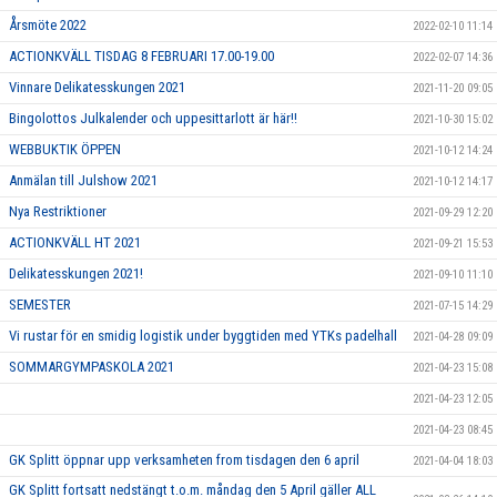
Årsmöte 2022
2022-02-10 11:14
ACTIONKVÄLL TISDAG 8 FEBRUARI 17.00-19.00
2022-02-07 14:36
Vinnare Delikatesskungen 2021
2021-11-20 09:05
Bingolottos Julkalender och uppesittarlott är här!!
2021-10-30 15:02
WEBBUKTIK ÖPPEN
2021-10-12 14:24
Anmälan till Julshow 2021
2021-10-12 14:17
Nya Restriktioner
2021-09-29 12:20
ACTIONKVÄLL HT 2021
2021-09-21 15:53
Delikatesskungen 2021!
2021-09-10 11:10
SEMESTER
2021-07-15 14:29
Vi rustar för en smidig logistik under byggtiden med YTKs padelhall
2021-04-28 09:09
SOMMARGYMPASKOLA 2021
2021-04-23 15:08
2021-04-23 12:05
2021-04-23 08:45
GK Splitt öppnar upp verksamheten from tisdagen den 6 april
2021-04-04 18:03
GK Splitt fortsatt nedstängt t.o.m. måndag den 5 April gäller ALL