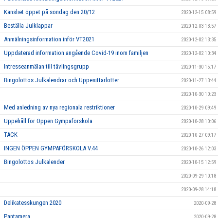
Kansliet öppet på söndag den 20/12
2020-12-15 08:59
Beställa Julklappar
2020-12-03 13:57
Anmälningsinformation inför VT2021
2020-12-02 13:35
Uppdaterad information angående Covid-19 inom familjen
2020-12-02 10:34
Intresseanmälan till tävlingsgrupp
2020-11-30 15:17
Bingolottos Julkalendrar och Uppesittarlotter
2020-11-27 13:44
2020-10-30 10:23
Med anledning av nya regionala restriktioner
2020-10-29 09:49
Uppehåll för Öppen Gympaförskola
2020-10-28 10:06
TACK
2020-10-27 09:17
INGEN ÖPPEN GYMPAFÖRSKOLA V.44
2020-10-26 12:03
Bingolottos Julkalender
2020-10-15 12:59
2020-09-29 10:18
2020-09-28 14:18
Delikatesskungen 2020
2020-09-28
Pantamera
2020-09-28