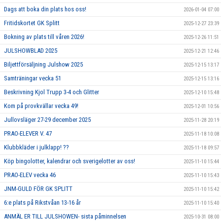
Dags att boka din plats hos oss!
2026-01-04 07:00
Fritidskortet GK Splitt
2025-12-27 23:39
Bokning av plats till våren 2026!
2025-12-26 11:51
JULSHOWBLAD 2025
2025-12-21 12:46
Biljettförsäljning Julshow 2025
2025-12-15 13:17
Samträningar vecka 51
2025-12-15 13:16
Beskrivning Kjol Trupp 3-4 och Glitter
2025-12-10 15:48
Kom på provkvällar vecka 49!
2025-12-01 10:56
Jullovsläger 27-29 december 2025
2025-11-28 20:19
PRAO-ELEVER V. 47
2025-11-18 10:08
Klubbkläder i julklapp! ??
2025-11-18 09:57
Köp bingolotter, kalendrar och sverigelotter av oss!
2025-11-10 15:44
PRAO-ELEV vecka 46
2025-11-10 15:43
JNM-GULD FÖR GK SPLITT
2025-11-10 15:42
6:e plats på Rikstvåan 13-16 år
2025-11-10 15:40
ANMÄL ER TILL JULSHOWEN- sista påminnelsen
2025-10-31 08:00