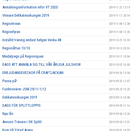
Anmälningsinformation inför VT 2020
2019-11-21 13:19
Vinnare Delikatesskungen 2019
2019-11-17 20:14
Regiontrean
2019-11-04 12:38
Regionfyran
2019-11-04 12:35
Inställd träning endast helgen Vecka 48
2019-10-21 10:33
Regionåttan 13/10
2019-10-13 20:53
Medaljregn på Regionsjuan
2019-10-11 10:54
DAGS ATT ANMÄLA SIG TILL VÅR ÅRLIGA JULSHOW
2019-10-02 16:00
ERBJUDANDEVECKOR PÅ CRAFTJACKAN
2019-09-26 13:58
Passa på!
2019-09-25 12:07
Funktionärer JSM 29/11-1/12
2019-09-23 15:25
Delikatesskungen 2019
2019-09-13 14:08
DAGS FÖR SPLITTLOPPIS
2019-09-09 11:16
Nya lås
2019-09-06 13:26
Annons Tränare i GK Splitt
2019-09-03 12:51
Kom till Ystad Arena
2019-09-01 14:09