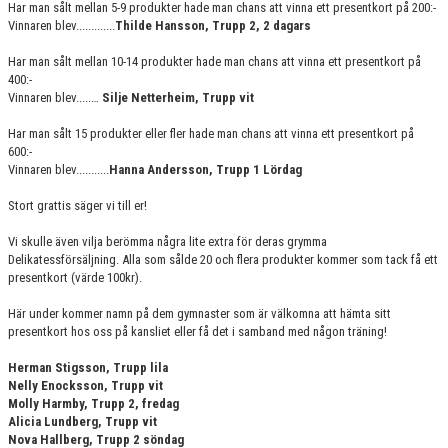
Har man sålt mellan 5-9 produkter hade man chans att vinna ett presentkort på 200:-
GRUPPER OCH TIDER
Vinnaren blev.............
Thilde Hansson, Trupp 2, 2 dagars
STÖDMEDLEM
Har man sålt mellan 10-14 produkter hade man chans att vinna ett presentkort på
400:-
Vinnaren blev.....…
Silje Netterheim, Trupp vit
SPONSRING
Har man sålt 15 produkter eller fler hade man chans att vinna ett presentkort på
FRÅGOR & SVAR
600:-
Vinnaren blev...........
Hanna Andersson, Trupp 1 Lördag
FUNKTIONÄRER
Stort grattis säger vi till er!
FRITIDSKORTET
Vi skulle även vilja berömma några lite extra för deras grymma
Delikatessförsäljning. Alla som sålde 20 och flera produkter kommer som tack få ett
presentkort (värde 100kr).
Här under kommer namn på dem gymnaster som är välkomna att hämta sitt
presentkort hos oss på kansliet eller få det i samband med någon träning!
Herman Stigsson, Trupp lila
Nelly Enocksson, Trupp vit
Molly Harmby, Trupp 2, fredag
Alicia Lundberg, Trupp vit
Nova Hallberg, Trupp 2 söndag