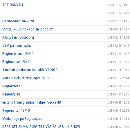
ACTIONKVÄLL
2020-01-27 14:01
2020-01-27 12:09
Bli Stödmedlem 2020
2020-01-13 14:45
Stötta GK Splitt - Köp en Bingolott
2019-12-11 15:07
Rikstvåan i Göteborg
2019-12-11 14:04
JSM på hemmaplan
2019-12-06 11:46
Regionfemman 24/11
2019-11-27 11:17
Regionsexan 23/11
2019-11-25 15:25
Anmälningsinformation inför VT 2020
2019-11-21 13:19
Vinnare Delikatesskungen 2019
2019-11-17 20:14
Regiontrean
2019-11-04 12:38
Regionfyran
2019-11-04 12:35
Inställd träning endast helgen Vecka 48
2019-10-21 10:33
Regionåttan 13/10
2019-10-13 20:53
Medaljregn på Regionsjuan
2019-10-11 10:54
DAGS ATT ANMÄLA SIG TILL VÅR ÅRLIGA JULSHOW
2019-10-02 16:00