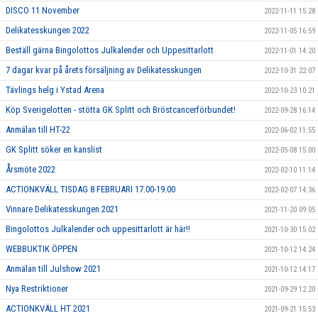
DISCO 11 November
2022-11-11 15:28
Delikatesskungen 2022
2022-11-05 16:59
Beställ gärna Bingolottos Julkalender och Uppesittarlott
2022-11-01 14:20
7 dagar kvar på årets försäljning av Delikatesskungen
2022-10-31 22:07
Tävlings helg i Ystad Arena
2022-10-23 10:21
Köp Sverigelotten - stötta GK Splitt och Bröstcancerförbundet!
2022-09-28 16:14
Anmälan till HT-22
2022-06-02 11:55
GK Splitt söker en kanslist
2022-05-08 15:00
Årsmöte 2022
2022-02-10 11:14
ACTIONKVÄLL TISDAG 8 FEBRUARI 17.00-19.00
2022-02-07 14:36
Vinnare Delikatesskungen 2021
2021-11-20 09:05
Bingolottos Julkalender och uppesittarlott är här!!
2021-10-30 15:02
WEBBUKTIK ÖPPEN
2021-10-12 14:24
Anmälan till Julshow 2021
2021-10-12 14:17
Nya Restriktioner
2021-09-29 12:20
ACTIONKVÄLL HT 2021
2021-09-21 15:53