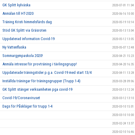
GK Splitt kylväska
2020-07-01 11:04
Anmälan till HT-2020
2020-06-16 10:00
Träning Kristi himmelsfärds dag
2020-05-19 10:14
Stöd GK Splitt via Gräsroten
2020-05-13 13:04
Uppdaterad information Covid-19
2020-05-12 13:05
Ny Vattenflaska
2020-05-07 12:48
Sommargympaskola 2020!
2020-04-21 15:23
Anmäla intresse för provträning i tävlingsgrupp!
2020-04-20 16:35
Uppdaterade träningstider p.g.a. Covid-19 med start 13/4
2020-04-11 13:28
Inställda träningar för träningsgrupper (Trupp 1-4)
2020-03-28 09:06
GK Splitt stänger verksamheten pga covid-19
2020-03-13 12:24
Covid-19/Coronaviruset
2020-03-12 13:10
Dags för Påskläger för trupp 1-4
2020-03-10 15:01
2020-03-10 10:00
2020-02-24 13:37
2020-02-10 16:46