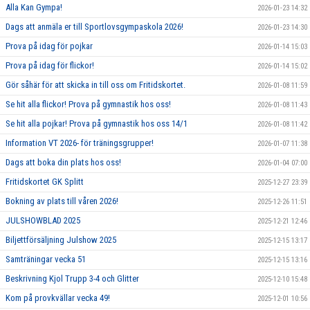
Alla Kan Gympa!
2026-01-23 14:32
Dags att anmäla er till Sportlovsgympaskola 2026!
2026-01-23 14:30
Prova på idag för pojkar
2026-01-14 15:03
Prova på idag för flickor!
2026-01-14 15:02
Gör såhär för att skicka in till oss om Fritidskortet.
2026-01-08 11:59
Se hit alla flickor! Prova på gymnastik hos oss!
2026-01-08 11:43
Se hit alla pojkar! Prova på gymnastik hos oss 14/1
2026-01-08 11:42
Information VT 2026- för träningsgrupper!
2026-01-07 11:38
Dags att boka din plats hos oss!
2026-01-04 07:00
Fritidskortet GK Splitt
2025-12-27 23:39
Bokning av plats till våren 2026!
2025-12-26 11:51
JULSHOWBLAD 2025
2025-12-21 12:46
Biljettförsäljning Julshow 2025
2025-12-15 13:17
Samträningar vecka 51
2025-12-15 13:16
Beskrivning Kjol Trupp 3-4 och Glitter
2025-12-10 15:48
Kom på provkvällar vecka 49!
2025-12-01 10:56