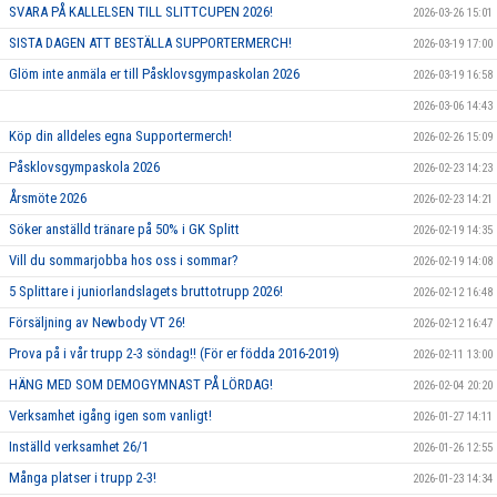
SVARA PÅ KALLELSEN TILL SLITTCUPEN 2026!
2026-03-26 15:01
SISTA DAGEN ATT BESTÄLLA SUPPORTERMERCH!
2026-03-19 17:00
Glöm inte anmäla er till Påsklovsgympaskolan 2026
2026-03-19 16:58
2026-03-06 14:43
Köp din alldeles egna Supportermerch!
2026-02-26 15:09
Påsklovsgympaskola 2026
2026-02-23 14:23
Årsmöte 2026
2026-02-23 14:21
Söker anställd tränare på 50% i GK Splitt
2026-02-19 14:35
Vill du sommarjobba hos oss i sommar?
2026-02-19 14:08
5 Splittare i juniorlandslagets bruttotrupp 2026!
2026-02-12 16:48
Försäljning av Newbody VT 26!
2026-02-12 16:47
Prova på i vår trupp 2-3 söndag!! (För er födda 2016-2019)
2026-02-11 13:00
HÄNG MED SOM DEMOGYMNAST PÅ LÖRDAG!
2026-02-04 20:20
Verksamhet igång igen som vanligt!
2026-01-27 14:11
Inställd verksamhet 26/1
2026-01-26 12:55
Många platser i trupp 2-3!
2026-01-23 14:34