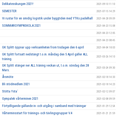
Delikatesskungen 2021!
2021-09-10 11:10
SEMESTER
2021-07-15 14:29
Vi rustar för en smidig logistik under byggtiden med YTKs padelhall
2021-04-28 09:09
SOMMARGYMPASKOLA 2021
2021-04-23 15:08
2021-04-23 12:05
2021-04-23 08:45
GK Splitt öppnar upp verksamheten from tisdagen den 6 april
2021-04-04 18:03
GK Splitt fortsatt nedstängt t.o.m. måndag den 5 April gäller ALL
2021-03-26 14:10
träning.
GK Splitt stänger ner ALL träning veckan ut, t.o.m. söndag den 28
2021-03-24 09:30
Mars.
Årsmöte
2021-02-18 14:33
Bli stödmedlem 2021
2021-02-18 14:23
Stötta Ysta´
2021-02-12 09:07
Gympalek vårterminen 2021
2021-02-08 09:59
Förtydligande gällande in- och utgång i samband med träningar
2021-01-29 12:54
Vårterminsstart för tränings- och tävlingsgrupper V.4
2021-01-21 21:59