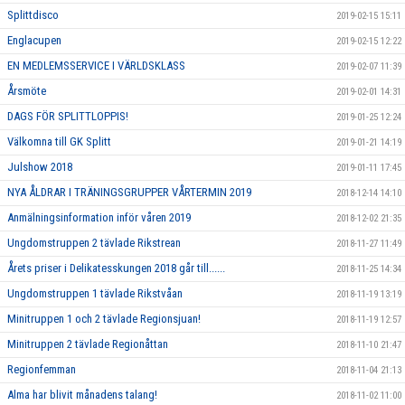
Splittdisco
2019-02-15 15:11
Englacupen
2019-02-15 12:22
EN MEDLEMSSERVICE I VÄRLDSKLASS
2019-02-07 11:39
Årsmöte
2019-02-01 14:31
DAGS FÖR SPLITTLOPPIS!
2019-01-25 12:24
Välkomna till GK Splitt
2019-01-21 14:19
Julshow 2018
2019-01-11 17:45
NYA ÅLDRAR I TRÄNINGSGRUPPER VÅRTERMIN 2019
2018-12-14 14:10
Anmälningsinformation inför våren 2019
2018-12-02 21:35
Ungdomstruppen 2 tävlade Rikstrean
2018-11-27 11:49
Årets priser i Delikatesskungen 2018 går till......
2018-11-25 14:34
Ungdomstruppen 1 tävlade Rikstvåan
2018-11-19 13:19
Minitruppen 1 och 2 tävlade Regionsjuan!
2018-11-19 12:57
Minitruppen 2 tävlade Regionåttan
2018-11-10 21:47
Regionfemman
2018-11-04 21:13
Alma har blivit månadens talang!
2018-11-02 11:00