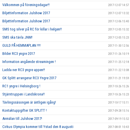
Välkommen på föreningsdagar!!
2017-12-07 14:57
Biljettinformation Julshow 2017
2017-12-07 13:32
Biljettinformation Julshow 2017
2017-12-06 15:40
SMS tog silver på RC för killar i helgen!!
2017-12-05 15:32
SMS ska tävla JNM!
2017-12-05 15:23
GULD PÅ HEMMAPLAN !!!!
2017-11-30 12:56
Bilder RC3 yngre 2017
2017-11-26 10:19
Information angående streamingen !
2017-11-25 12:18
Ladda ner RC3 yngre appen!!
2017-11-22 13:08
GK Splitt arrangerar RC3 Yngre 2017
2017-11-21 19:59
RC1 yngre i Helsingborg !
2017-10-26 15:26
Stjärntruppen i Landskrona!!
2017-10-26 15:23
Tävlingssäsongen är äntligen igång!
2017-10-17 15:11
Kontaktuppgifter GK SPLITT !
2017-09-28 15:16
Anmälan till Julshow 2017!
2017-09-19 15:52
Cirkus Olympia kommer till Ystad den 8 augusti
2017-08-01 10:43