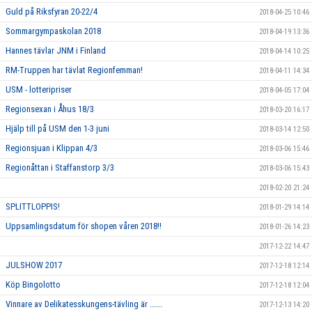
Guld på Riksfyran 20-22/4
2018-04-25 10:46
Sommargympaskolan 2018
2018-04-19 13:36
Hannes tävlar JNM i Finland
2018-04-14 10:25
RM-Truppen har tävlat Regionfemman!
2018-04-11 14:34
USM - lotteripriser
2018-04-05 17:04
Regionsexan i Åhus 18/3
2018-03-20 16:17
Hjälp till på USM den 1-3 juni
2018-03-14 12:50
Regionsjuan i Klippan 4/3
2018-03-06 15:46
Regionåttan i Staffanstorp 3/3
2018-03-06 15:43
2018-02-20 21:24
SPLITTLOPPIS!
2018-01-29 14:14
Uppsamlingsdatum för shopen våren 2018!!
2018-01-26 14:23
2017-12-22 14:47
JULSHOW 2017
2017-12-18 12:14
Köp Bingolotto
2017-12-18 12:04
Vinnare av Delikatesskungens-tävling är ......
2017-12-13 14:20