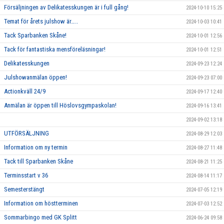
Försäljningen av Delikatesskungen är i full gång!
2024-10-10 15:25
Temat för årets julshow är…..
2024-10-03 10:41
Tack Sparbanken Skåne!
2024-10-01 12:56
Tack för fantastiska mensföreläsningar!
2024-10-01 12:51
Delikatesskungen
2024-09-23 12:24
Julshowanmälan öppen!
2024-09-23 07:00
Actionkväll 24/9
2024-09-17 12:40
Anmälan är öppen till Höslovsgympaskolan!
2024-09-16 13:41
2024-09-02 13:18
UTFÖRSÄLJNING
2024-08-29 12:03
Information om ny termin
2024-08-27 11:48
Tack till Sparbanken Skåne
2024-08-21 11:25
Terminsstart v 36
2024-08-14 11:17
Semesterstängt
2024-07-05 12:19
Information om höstterminen
2024-07-03 12:52
Sommarbingo med GK Splitt
2024-06-24 09:58