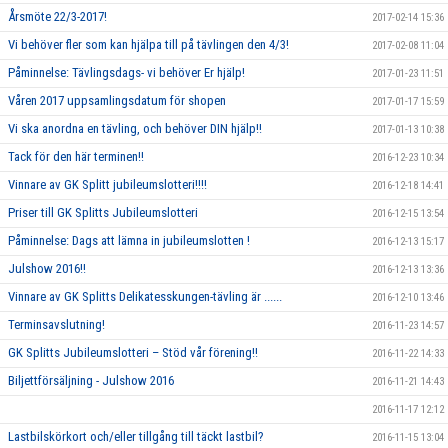
Årsmöte 22/3-2017!
2017-02-14 15:36
Vi behöver fler som kan hjälpa till på tävlingen den 4/3!
2017-02-08 11:04
Påminnelse: Tävlingsdags- vi behöver Er hjälp!
2017-01-23 11:51
Våren 2017 uppsamlingsdatum för shopen
2017-01-17 15:59
Vi ska anordna en tävling, och behöver DIN hjälp!!
2017-01-13 10:38
Tack för den här terminen!!
2016-12-23 10:34
Vinnare av GK Splitt jubileumslotteri!!!!
2016-12-18 14:41
Priser till GK Splitts Jubileumslotteri
2016-12-15 13:54
Påminnelse: Dags att lämna in jubileumslotten !
2016-12-13 15:17
Julshow 2016!!
2016-12-13 13:36
Vinnare av GK Splitts Delikatesskungen-tävling är ......
2016-12-10 13:46
Terminsavslutning!
2016-11-23 14:57
GK Splitts Jubileumslotteri – Stöd vår förening!!
2016-11-22 14:33
Biljettförsäljning - Julshow 2016
2016-11-21 14:43
2016-11-17 12:12
Lastbilskörkort och/eller tillgång till täckt lastbil?
2016-11-15 13:04