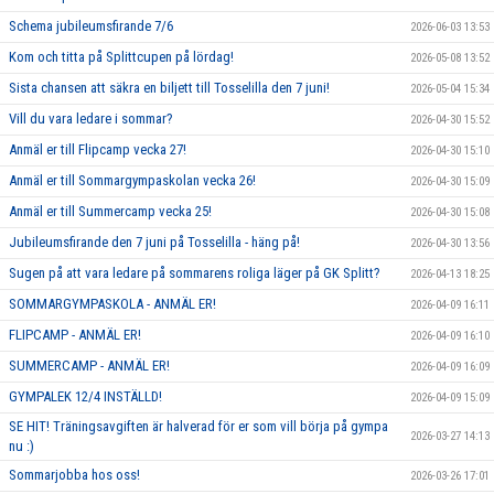
Schema jubileumsfirande 7/6
2026-06-03 13:53
Kom och titta på Splittcupen på lördag!
2026-05-08 13:52
Sista chansen att säkra en biljett till Tosselilla den 7 juni!
2026-05-04 15:34
Vill du vara ledare i sommar?
2026-04-30 15:52
Anmäl er till Flipcamp vecka 27!
2026-04-30 15:10
Anmäl er till Sommargympaskolan vecka 26!
2026-04-30 15:09
Anmäl er till Summercamp vecka 25!
2026-04-30 15:08
Jubileumsfirande den 7 juni på Tosselilla - häng på!
2026-04-30 13:56
Sugen på att vara ledare på sommarens roliga läger på GK Splitt?
2026-04-13 18:25
SOMMARGYMPASKOLA - ANMÄL ER!
2026-04-09 16:11
FLIPCAMP - ANMÄL ER!
2026-04-09 16:10
SUMMERCAMP - ANMÄL ER!
2026-04-09 16:09
GYMPALEK 12/4 INSTÄLLD!
2026-04-09 15:09
SE HIT! Träningsavgiften är halverad för er som vill börja på gympa
2026-03-27 14:13
nu :)
Sommarjobba hos oss!
2026-03-26 17:01