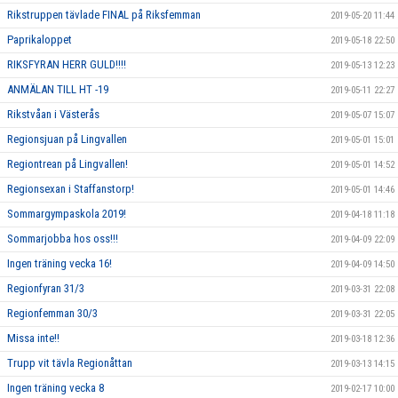
Rikstruppen tävlade FINAL på Riksfemman
2019-05-20 11:44
Paprikaloppet
2019-05-18 22:50
RIKSFYRAN HERR GULD!!!!
2019-05-13 12:23
ANMÄLAN TILL HT -19
2019-05-11 22:27
Rikstvåan i Västerås
2019-05-07 15:07
Regionsjuan på Lingvallen
2019-05-01 15:01
Regiontrean på Lingvallen!
2019-05-01 14:52
Regionsexan i Staffanstorp!
2019-05-01 14:46
Sommargympaskola 2019!
2019-04-18 11:18
Sommarjobba hos oss!!!
2019-04-09 22:09
Ingen träning vecka 16!
2019-04-09 14:50
Regionfyran 31/3
2019-03-31 22:08
Regionfemman 30/3
2019-03-31 22:05
Missa inte!!
2019-03-18 12:36
Trupp vit tävla Regionåttan
2019-03-13 14:15
Ingen träning vecka 8
2019-02-17 10:00