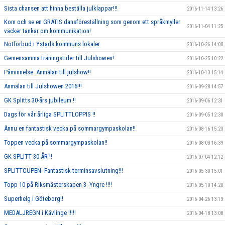
Sista chansen att hinna beställa julklappar!!!
2016-11-14 13:26
Kom och se en GRATIS dansföreställning som genom ett språkmyller
2016-11-04 11:25
väcker tankar om kommunikation!
Nötförbud i Ystads kommuns lokaler
2016-10-26 14:00
Gemensamma träningstider till Julshowen!
2016-10-25 10:22
Påminnelse: Anmälan till julshow!!
2016-10-13 15:14
Anmälan till Julshowen 2016!!!
2016-09-28 14:57
GK Splitts 30-års jubileum !!
2016-09-06 12:31
Dags för vår årliga SPLITTLOPPIS !!
2016-09-05 12:30
Ännu en fantastisk vecka på sommargympaskolan!!
2016-08-16 15:23
Toppen vecka på sommargympaskolan!!
2016-08-03 16:39
GK SPLITT 30 ÅR !!
2016-07-04 12:12
SPLITTCUPEN- Fantastisk terminsavslutning!!!
2016-05-30 15:01
Topp 10 på Riksmästerskapen 3 -Yngre !!!!
2016-05-10 14:20
Superhelg i Göteborg!!
2016-04-26 13:13
MEDALJREGN i Kävlinge !!!!!
2016-04-18 13:08