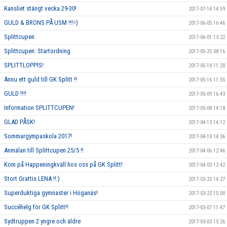
Kansliet stängt vecka 29-30!
2017-07-14 14:59
GULD & BRONS PÅ USM !!!=)
2017-06-05 16:46
Splittcupen
2017-06-01 13:22
Splittcupen: Startordning
2017-05-25 08:16
SPLITTLOPPIS!
2017-05-18 11:20
Ännu ett guld till GK Splitt !!
2017-05-16 11:55
GULD !!!!
2017-05-09 16:43
Information SPLITTCUPEN!
2017-05-08 14:18
GLAD PÅSK!
2017-04-13 14:12
Sommargympaskola 2017!
2017-04-10 14:36
Anmälan till Splittcupen 25/5 !!
2017-04-06 12:46
Kom på Happeningkväll hos oss på GK Splitt!
2017-04-03 12:42
Stort Grattis LENA !!:)
2017-03-25 14:27
Superduktiga gymnaster i Höganäs!
2017-03-22 15:00
Succéhelg för GK Splitt!!
2017-03-07 11:47
Sydtruppen 2 yngre och äldre
2017-03-03 15:26