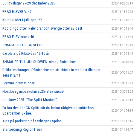
Jullovsläger 27-29 december 2025
2025-11-28 20:19
PRAO-ELEVER V. 47
2025-11-18 10:08
Klubbkläder i julklapp! ??
2025-11-18 09:57
Köp bingolotter, kalendrar och sverigelotter av oss!
2025-11-10 15:44
PRAO-ELEV vecka 46
2025-11-10 15:43
JNM-GULD FÖR GK SPLITT
2025-11-10 15:42
6:e plats på Rikstvåan 13-16 år
2025-11-10 15:40
ANMÄL ER TILL JULSHOWEN- sista påminnelsen
2025-10-31 08:00
Delikatesskungen- Påminnelse om att skicka in era beställningar
2025-10-30 15:27
senast 2/11
Grymma prestationer!
2025-10-30 15:23
Höstlovsgympaskolan 2025- Blev succé!
2025-10-30 15:22
Julshow 2025- "The Splitt Musical"
2025-10-30 15:19
En bra deal för GK Splitt när du bokar rådgivningsmöte hos
2025-10-16 14:19
Sparbanken Skåne.
Tips på parkering på tävlingen i Sjöbo
2025-10-11 10:15
Startordning RegionTrean
2025-10-11 09:47