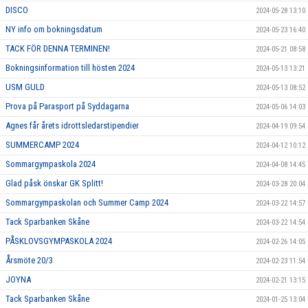
DISCO
2024-05-28 13:10
NY info om bokningsdatum
2024-05-23 16:40
TACK FÖR DENNA TERMINEN!
2024-05-21 08:58
Bokningsinformation till hösten 2024
2024-05-13 13:21
USM GULD
2024-05-13 08:52
Prova på Parasport på Syddagarna
2024-05-06 14:03
Agnes får årets idrottsledarstipendier
2024-04-19 09:54
SUMMERCAMP 2024
2024-04-12 10:12
Sommargympaskola 2024
2024-04-08 14:45
Glad påsk önskar GK Splitt!
2024-03-28 20:04
Sommargympaskolan och Summer Camp 2024
2024-03-22 14:57
Tack Sparbanken Skåne
2024-03-22 14:54
PÅSKLOVSGYMPASKOLA 2024
2024-02-26 14:05
Årsmöte 20/3
2024-02-23 11:54
JOYNA
2024-02-21 13:15
Tack Sparbanken Skåne
2024-01-25 13:04