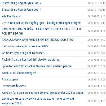
Startordning RegionFyran Pool 2
2025-10-11 09:46
Startordning RegionFyran pool 1
2025-10-11 09:45
Alla Kan Gympa!
2025-08-25 11:10
????? Terminen är snart igång igen – klä dig i föreningens färger!
2025-08-20 12:49
TACK SPARBANKEN SKÅNE & FÄRS OCH FROSTA ÄGARSTIFTELSE
2025-08-07 14:17
FÖR ERT BIDRAG!
TACK ALLMÄNA ARVSFONDEN FÖR ERT BIDRAG OCH STÖD!
2025-08-07 14:10
Datum för bokning höstterminen 2025!
2025-07-01 17:52
GK Splitt Nyckelring och Necessär!
2025-06-25 12:22
Tack till Sparbanken Syd Stiftelse för ert bidrag!
2025-06-23 14:12
Lycke tog emot Sparbanken Skånes Idrottsledarstipendie!
2025-05-15 15:14
Anmäl er till Visionshelegen!
2025-05-15 15:12
Rosa Lappen!
2025-05-15 15:07
Extrainsatt Årsmöte
2025-05-14 12:07
Anmälan för Summercamp och Sommargympaskolan 2025 är öppen!
2025-03-31 13:15
Ansök om att vara ledare till våra lovskolor under våren och
2025-03-13 14:39
sommaren 2025!