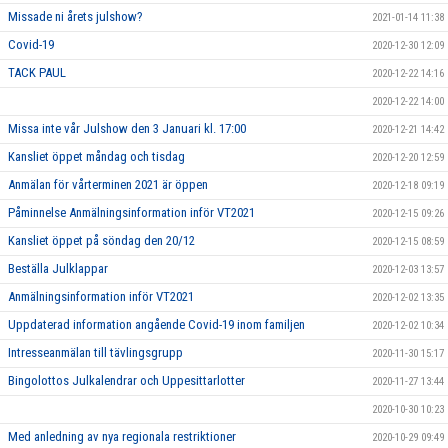
Missade ni årets julshow?
2021-01-14 11:38
Covid-19
2020-12-30 12:09
TACK PAUL
2020-12-22 14:16
2020-12-22 14:00
Missa inte vår Julshow den 3 Januari kl. 17:00
2020-12-21 14:42
Kansliet öppet måndag och tisdag
2020-12-20 12:59
Anmälan för vårterminen 2021 är öppen
2020-12-18 09:19
Påminnelse Anmälningsinformation inför VT2021
2020-12-15 09:26
Kansliet öppet på söndag den 20/12
2020-12-15 08:59
Beställa Julklappar
2020-12-03 13:57
Anmälningsinformation inför VT2021
2020-12-02 13:35
Uppdaterad information angående Covid-19 inom familjen
2020-12-02 10:34
Intresseanmälan till tävlingsgrupp
2020-11-30 15:17
Bingolottos Julkalendrar och Uppesittarlotter
2020-11-27 13:44
2020-10-30 10:23
Med anledning av nya regionala restriktioner
2020-10-29 09:49