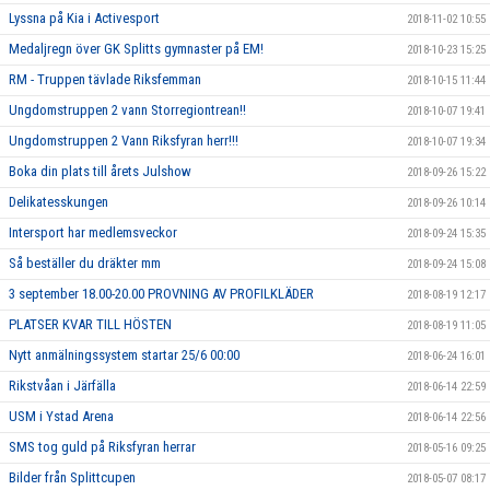
Lyssna på Kia i Activesport
2018-11-02 10:55
Medaljregn över GK Splitts gymnaster på EM!
2018-10-23 15:25
RM - Truppen tävlade Riksfemman
2018-10-15 11:44
Ungdomstruppen 2 vann Storregiontrean!!
2018-10-07 19:41
Ungdomstruppen 2 Vann Riksfyran herr!!!
2018-10-07 19:34
Boka din plats till årets Julshow
2018-09-26 15:22
Delikatesskungen
2018-09-26 10:14
Intersport har medlemsveckor
2018-09-24 15:35
Så beställer du dräkter mm
2018-09-24 15:08
3 september 18.00-20.00 PROVNING AV PROFILKLÄDER
2018-08-19 12:17
PLATSER KVAR TILL HÖSTEN
2018-08-19 11:05
Nytt anmälningssystem startar 25/6 00:00
2018-06-24 16:01
Rikstvåan i Järfälla
2018-06-14 22:59
USM i Ystad Arena
2018-06-14 22:56
SMS tog guld på Riksfyran herrar
2018-05-16 09:25
Bilder från Splittcupen
2018-05-07 08:17