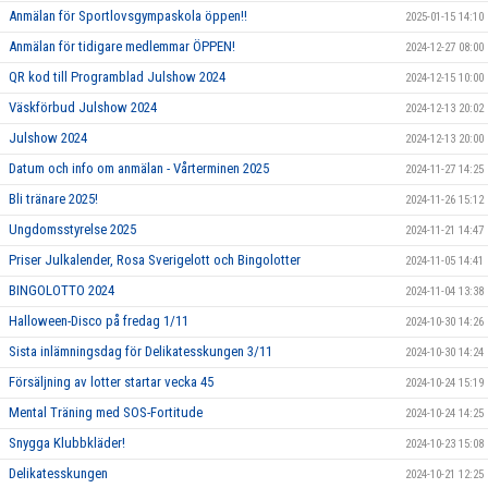
Anmälan för Sportlovsgympaskola öppen!!
2025-01-15 14:10
Anmälan för tidigare medlemmar ÖPPEN!
2024-12-27 08:00
QR kod till Programblad Julshow 2024
2024-12-15 10:00
Väskförbud Julshow 2024
2024-12-13 20:02
Julshow 2024
2024-12-13 20:00
Datum och info om anmälan - Vårterminen 2025
2024-11-27 14:25
Bli tränare 2025!
2024-11-26 15:12
Ungdomsstyrelse 2025
2024-11-21 14:47
Priser Julkalender, Rosa Sverigelott och Bingolotter
2024-11-05 14:41
BINGOLOTTO 2024
2024-11-04 13:38
Halloween-Disco på fredag 1/11
2024-10-30 14:26
Sista inlämningsdag för Delikatesskungen 3/11
2024-10-30 14:24
Försäljning av lotter startar vecka 45
2024-10-24 15:19
Mental Träning med SOS-Fortitude
2024-10-24 14:25
Snygga Klubbkläder!
2024-10-23 15:08
Delikatesskungen
2024-10-21 12:25