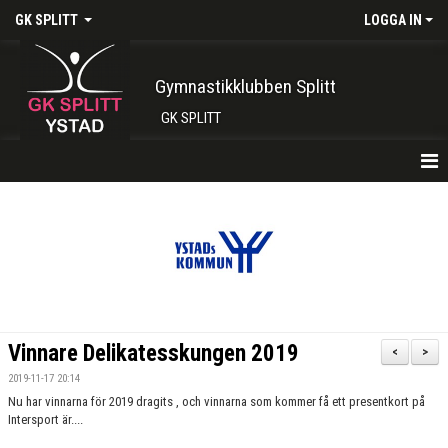
GK SPLITT
LOGGA IN
Gymnastikklubben Splitt
GK SPLITT
HEM
FÖRENINGEN
KONTAKT
BOKA PLATS HÄR
Vinnare Delikatesskungen 2019
<
>
INTRESSEANMÄLAN
2019-11-17 20:14
Nu har vinnarna för 2019 dragits , och vinnarna som kommer få ett presentkort på
SHOP
Intersport är....