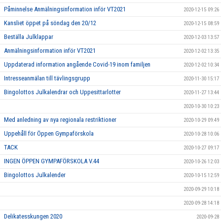
Påminnelse Anmälningsinformation inför VT2021
2020-12-15 09:26
Kansliet öppet på söndag den 20/12
2020-12-15 08:59
Beställa Julklappar
2020-12-03 13:57
Anmälningsinformation inför VT2021
2020-12-02 13:35
Uppdaterad information angående Covid-19 inom familjen
2020-12-02 10:34
Intresseanmälan till tävlingsgrupp
2020-11-30 15:17
Bingolottos Julkalendrar och Uppesittarlotter
2020-11-27 13:44
2020-10-30 10:23
Med anledning av nya regionala restriktioner
2020-10-29 09:49
Uppehåll för Öppen Gympaförskola
2020-10-28 10:06
TACK
2020-10-27 09:17
INGEN ÖPPEN GYMPAFÖRSKOLA V.44
2020-10-26 12:03
Bingolottos Julkalender
2020-10-15 12:59
2020-09-29 10:18
2020-09-28 14:18
Delikatesskungen 2020
2020-09-28