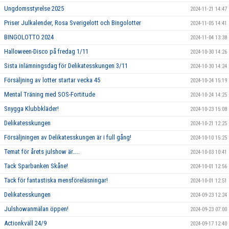
Ungdomsstyrelse 2025
2024-11-21 14:47
Priser Julkalender, Rosa Sverigelott och Bingolotter
2024-11-05 14:41
BINGOLOTTO 2024
2024-11-04 13:38
Halloween-Disco på fredag 1/11
2024-10-30 14:26
Sista inlämningsdag för Delikatesskungen 3/11
2024-10-30 14:24
Försäljning av lotter startar vecka 45
2024-10-24 15:19
Mental Träning med SOS-Fortitude
2024-10-24 14:25
Snygga Klubbkläder!
2024-10-23 15:08
Delikatesskungen
2024-10-21 12:25
Försäljningen av Delikatesskungen är i full gång!
2024-10-10 15:25
Temat för årets julshow är…..
2024-10-03 10:41
Tack Sparbanken Skåne!
2024-10-01 12:56
Tack för fantastiska mensföreläsningar!
2024-10-01 12:51
Delikatesskungen
2024-09-23 12:24
Julshowanmälan öppen!
2024-09-23 07:00
Actionkväll 24/9
2024-09-17 12:40