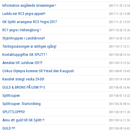
Information angående streamingen !
2017-11-25 12:18
Ladda ner RC3 yngre appen!!
2017-11-22 13:08
GK Splitt arrangerar RC3 Yngre 2017
2017-11-21 19:59
RC1 yngre i Helsingborg !
2017-10-26 15:26
Stjärntruppen i Landskrona!!
2017-10-26 15:23
Tävlingssäsongen är äntligen igång!
2017-10-17 15:11
Kontaktuppgifter GK SPLITT !
2017-09-28 15:16
Anmälan till Julshow 2017!
2017-09-19 15:52
Cirkus Olympia kommer till Ystad den 8 augusti
2017-08-01 10:43
Kansliet stängt vecka 29-30!
2017-07-14 14:59
GULD & BRONS PÅ USM !!!=)
2017-06-05 16:46
Splittcupen
2017-06-01 13:22
Splittcupen: Startordning
2017-05-25 08:16
SPLITTLOPPIS!
2017-05-18 11:20
Ännu ett guld till GK Splitt !!
2017-05-16 11:55
GULD !!!!
2017-05-09 16:43