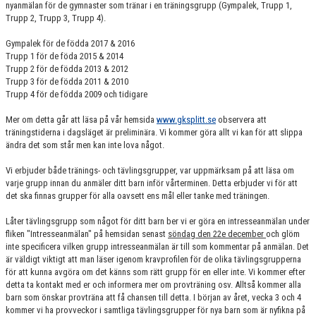
nyanmälan för de gymnaster som tränar i en träningsgrupp (Gympalek, Trupp 1,
GRUPPER OCH TIDER
Trupp 2, Trupp 3, Trupp 4).
STÖDMEDLEM
Gympalek för de födda 2017 & 2016
Trupp 1 för de föda 2015 & 2014
Trupp 2 för de födda 2013 & 2012
SPONSRING
Trupp 3 för de födda 2011 & 2010
Trupp 4 för de födda 2009 och tidigare
FRÅGOR & SVAR
Mer om detta går att läsa på vår hemsida
www.gksplitt.se
observera att
FUNKTIONÄRER
träningstiderna i dagsläget är preliminära. Vi kommer göra allt vi kan för att slippa
ändra det som står men kan inte lova något.
FRITIDSKORTET
Vi erbjuder både tränings- och tävlingsgrupper, var uppmärksam på att läsa om
varje grupp innan du anmäler ditt barn inför vårterminen. Detta erbjuder vi för att
det ska finnas grupper för alla oavsett ens mål eller tanke med träningen.
Låter tävlingsgrupp som något för ditt barn ber vi er göra en intresseanmälan under
fliken "Intresseanmälan" på hemsidan senast
söndag den 22e december
och glöm
inte specificera vilken grupp intresseanmälan är till som kommentar på anmälan. Det
är väldigt viktigt att man läser igenom kravprofilen för de olika tävlingsgrupperna
för att kunna avgöra om det känns som rätt grupp för en eller inte. Vi kommer efter
detta ta kontakt med er och informera mer om provträning osv. Alltså kommer alla
barn som önskar provträna att få chansen till detta. I början av året, vecka 3 och 4
kommer vi ha provveckor i samtliga tävlingsgrupper för nya barn som är nyfikna på