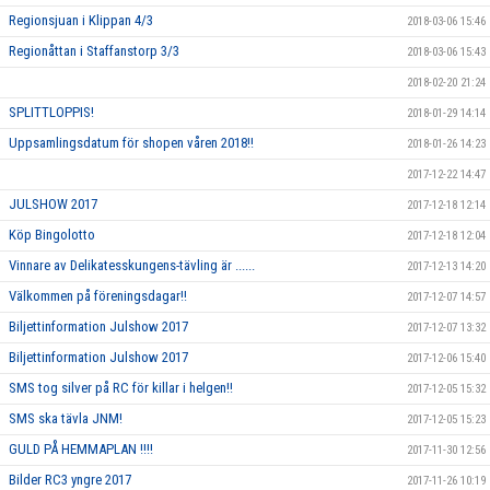
Regionsjuan i Klippan 4/3
2018-03-06 15:46
Regionåttan i Staffanstorp 3/3
2018-03-06 15:43
2018-02-20 21:24
SPLITTLOPPIS!
2018-01-29 14:14
Uppsamlingsdatum för shopen våren 2018!!
2018-01-26 14:23
2017-12-22 14:47
JULSHOW 2017
2017-12-18 12:14
Köp Bingolotto
2017-12-18 12:04
Vinnare av Delikatesskungens-tävling är ......
2017-12-13 14:20
Välkommen på föreningsdagar!!
2017-12-07 14:57
Biljettinformation Julshow 2017
2017-12-07 13:32
Biljettinformation Julshow 2017
2017-12-06 15:40
SMS tog silver på RC för killar i helgen!!
2017-12-05 15:32
SMS ska tävla JNM!
2017-12-05 15:23
GULD PÅ HEMMAPLAN !!!!
2017-11-30 12:56
Bilder RC3 yngre 2017
2017-11-26 10:19