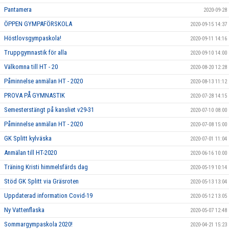
Pantamera
2020-09-28
ÖPPEN GYMPAFÖRSKOLA
2020-09-15 14:37
Höstlovsgympaskola!
2020-09-11 14:16
Truppgymnastik för alla
2020-09-10 14:00
Välkomna till HT - 20
2020-08-20 12:28
Påminnelse anmälan HT - 2020
2020-08-13 11:12
PROVA PÅ GYMNASTIK
2020-07-28 14:15
Semesterstängt på kansliet v29-31
2020-07-10 08:00
Påminnelse anmälan HT - 2020
2020-07-08 15:00
GK Splitt kylväska
2020-07-01 11:04
Anmälan till HT-2020
2020-06-16 10:00
Träning Kristi himmelsfärds dag
2020-05-19 10:14
Stöd GK Splitt via Gräsroten
2020-05-13 13:04
Uppdaterad information Covid-19
2020-05-12 13:05
Ny Vattenflaska
2020-05-07 12:48
Sommargympaskola 2020!
2020-04-21 15:23