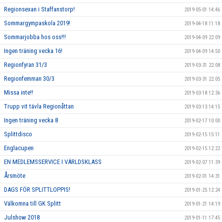
Regionsexan i Staffanstorp!
2019-05-01 14:46
Sommargympaskola 2019!
2019-04-18 11:18
Sommarjobba hos oss!!!
2019-04-09 22:09
Ingen träning vecka 16!
2019-04-09 14:50
Regionfyran 31/3
2019-03-31 22:08
Regionfemman 30/3
2019-03-31 22:05
Missa inte!!
2019-03-18 12:36
Trupp vit tävla Regionåttan
2019-03-13 14:15
Ingen träning vecka 8
2019-02-17 10:00
Splittdisco
2019-02-15 15:11
Englacupen
2019-02-15 12:22
EN MEDLEMSSERVICE I VÄRLDSKLASS
2019-02-07 11:39
Årsmöte
2019-02-01 14:31
DAGS FÖR SPLITTLOPPIS!
2019-01-25 12:24
Välkomna till GK Splitt
2019-01-21 14:19
Julshow 2018
2019-01-11 17:45