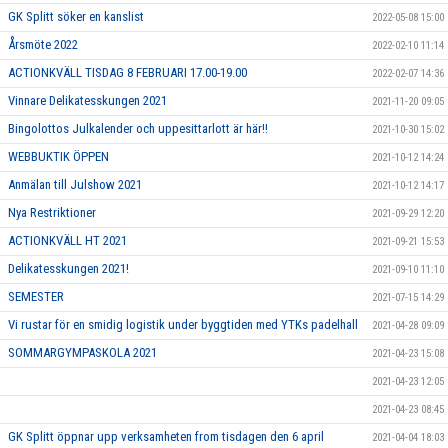
GK Splitt söker en kanslist
2022-05-08 15:00
Årsmöte 2022
2022-02-10 11:14
ACTIONKVÄLL TISDAG 8 FEBRUARI 17.00-19.00
2022-02-07 14:36
Vinnare Delikatesskungen 2021
2021-11-20 09:05
Bingolottos Julkalender och uppesittarlott är här!!
2021-10-30 15:02
WEBBUKTIK ÖPPEN
2021-10-12 14:24
Anmälan till Julshow 2021
2021-10-12 14:17
Nya Restriktioner
2021-09-29 12:20
ACTIONKVÄLL HT 2021
2021-09-21 15:53
Delikatesskungen 2021!
2021-09-10 11:10
SEMESTER
2021-07-15 14:29
Vi rustar för en smidig logistik under byggtiden med YTKs padelhall
2021-04-28 09:09
SOMMARGYMPASKOLA 2021
2021-04-23 15:08
2021-04-23 12:05
2021-04-23 08:45
GK Splitt öppnar upp verksamheten from tisdagen den 6 april
2021-04-04 18:03