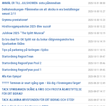
ANMÄL ER TILL JULSHOWEN- sista påminnelsen
2025-10-31 08:00
Delikatesskungen- Påminnelse om att skicka in era beställningar
2025-10-30 15:27
senast 2/11
Grymma prestationer!
2025-10-30 15:23
Höstlovsgympaskolan 2025- Blev succé!
2025-10-30 15:22
Julshow 2025- "The Splitt Musical"
2025-10-30 15:19
En bra deal för GK Splitt när du bokar rådgivningsmöte hos
2025-10-16 14:19
Sparbanken Skåne.
Tips på parkering på tävlingen i Sjöbo
2025-10-11 10:15
Startordning RegionTrean
2025-10-11 09:47
Startordning RegionFyran Pool 2
2025-10-11 09:46
Startordning RegionFyran pool 1
2025-10-11 09:45
Alla Kan Gympa!
2025-08-25 11:10
????? Terminen är snart igång igen – klä dig i föreningens färger!
2025-08-20 12:49
TACK SPARBANKEN SKÅNE & FÄRS OCH FROSTA ÄGARSTIFTELSE
2025-08-07 14:17
FÖR ERT BIDRAG!
TACK ALLMÄNA ARVSFONDEN FÖR ERT BIDRAG OCH STÖD!
2025-08-07 14:10