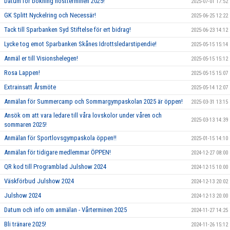
Datum för bokning höstterminen 2025!
2025-07-01 17:52
GK Splitt Nyckelring och Necessär!
2025-06-25 12:22
Tack till Sparbanken Syd Stiftelse för ert bidrag!
2025-06-23 14:12
Lycke tog emot Sparbanken Skånes Idrottsledarstipendie!
2025-05-15 15:14
Anmäl er till Visionshelegen!
2025-05-15 15:12
Rosa Lappen!
2025-05-15 15:07
Extrainsatt Årsmöte
2025-05-14 12:07
Anmälan för Summercamp och Sommargympaskolan 2025 är öppen!
2025-03-31 13:15
Ansök om att vara ledare till våra lovskolor under våren och
2025-03-13 14:39
sommaren 2025!
Anmälan för Sportlovsgympaskola öppen!!
2025-01-15 14:10
Anmälan för tidigare medlemmar ÖPPEN!
2024-12-27 08:00
QR kod till Programblad Julshow 2024
2024-12-15 10:00
Väskförbud Julshow 2024
2024-12-13 20:02
Julshow 2024
2024-12-13 20:00
Datum och info om anmälan - Vårterminen 2025
2024-11-27 14:25
Bli tränare 2025!
2024-11-26 15:12