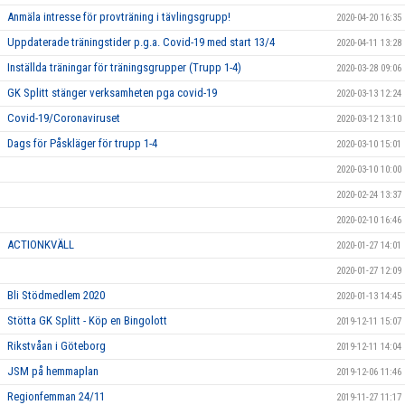
Anmäla intresse för provträning i tävlingsgrupp!
2020-04-20 16:35
Uppdaterade träningstider p.g.a. Covid-19 med start 13/4
2020-04-11 13:28
Inställda träningar för träningsgrupper (Trupp 1-4)
2020-03-28 09:06
GK Splitt stänger verksamheten pga covid-19
2020-03-13 12:24
Covid-19/Coronaviruset
2020-03-12 13:10
Dags för Påskläger för trupp 1-4
2020-03-10 15:01
2020-03-10 10:00
2020-02-24 13:37
2020-02-10 16:46
ACTIONKVÄLL
2020-01-27 14:01
2020-01-27 12:09
Bli Stödmedlem 2020
2020-01-13 14:45
Stötta GK Splitt - Köp en Bingolott
2019-12-11 15:07
Rikstvåan i Göteborg
2019-12-11 14:04
JSM på hemmaplan
2019-12-06 11:46
Regionfemman 24/11
2019-11-27 11:17