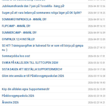
Jubileumsfirande den 7 juni på Tosselilla - häng på!
2026-04-30 13:56
Sugen på att vara ledare på sommarens roliga läger på GK Splitt?
2026-04-13 18:25
SOMMARGYMPASKOLA - ANMÄL ER!
2026-04-09 16:11
FLIPCAMP - ANMÄL ER!
2026-04-09 16:10
SUMMERCAMP - ANMÄL ER!
2026-04-09 16:09
GYMPALEK 12/4 INSTÄLLD!
2026-04-09 15:09
SE HIT! Träningsavgiften är halverad för er som vill börja på gympa
2026-03-27 14:13
nu :)
Sommarjobba hos oss!
2026-03-26 17:01
SVARA PÅ KALLELSEN TILL SLITTCUPEN 2026!
2026-03-26 15:01
SISTA DAGEN ATT BESTÄLLA SUPPORTERMERCH!
2026-03-19 17:00
Glöm inte anmäla er till Påsklovsgympaskolan 2026
2026-03-19 16:58
2026-03-06 14:43
Köp din alldeles egna Supportermerch!
2026-02-26 15:09
Påsklovsgympaskola 2026
2026-02-23 14:23
Årsmöte 2026
2026-02-23 14:21