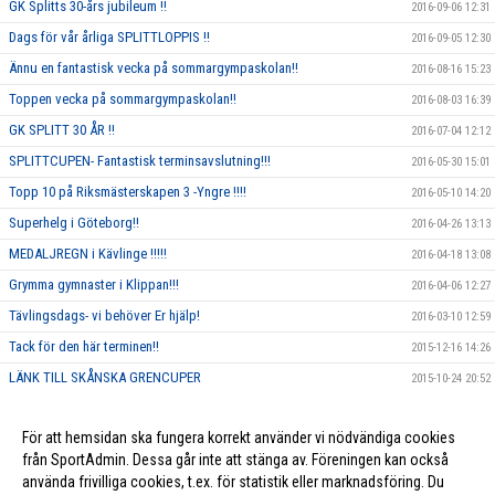
GK Splitts 30-års jubileum !!
2016-09-06 12:31
Dags för vår årliga SPLITTLOPPIS !!
2016-09-05 12:30
Ännu en fantastisk vecka på sommargympaskolan!!
2016-08-16 15:23
Toppen vecka på sommargympaskolan!!
2016-08-03 16:39
GK SPLITT 30 ÅR !!
2016-07-04 12:12
SPLITTCUPEN- Fantastisk terminsavslutning!!!
2016-05-30 15:01
Topp 10 på Riksmästerskapen 3 -Yngre !!!!
2016-05-10 14:20
Superhelg i Göteborg!!
2016-04-26 13:13
MEDALJREGN i Kävlinge !!!!!
2016-04-18 13:08
Grymma gymnaster i Klippan!!!
2016-04-06 12:27
Tävlingsdags- vi behöver Er hjälp!
2016-03-10 12:59
Tack för den här terminen!!
2015-12-16 14:26
LÄNK TILL SKÅNSKA GRENCUPER
2015-10-24 20:52
Rosa träning!
2015-10-01 23:17
För att hemsidan ska fungera korrekt använder vi nödvändiga cookies
Vi ska annordna en tävling, och behöver DIN hjälp!!
2015-09-10 13:26
från SportAdmin. Dessa går inte att stänga av. Föreningen kan också
använda frivilliga cookies, t.ex. för statistik eller marknadsföring. Du