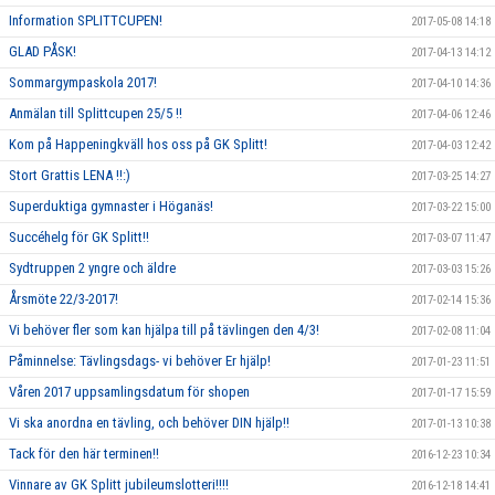
Information SPLITTCUPEN!
2017-05-08 14:18
GLAD PÅSK!
2017-04-13 14:12
Sommargympaskola 2017!
2017-04-10 14:36
Anmälan till Splittcupen 25/5 !!
2017-04-06 12:46
Kom på Happeningkväll hos oss på GK Splitt!
2017-04-03 12:42
Stort Grattis LENA !!:)
2017-03-25 14:27
Superduktiga gymnaster i Höganäs!
2017-03-22 15:00
Succéhelg för GK Splitt!!
2017-03-07 11:47
Sydtruppen 2 yngre och äldre
2017-03-03 15:26
Årsmöte 22/3-2017!
2017-02-14 15:36
Vi behöver fler som kan hjälpa till på tävlingen den 4/3!
2017-02-08 11:04
Påminnelse: Tävlingsdags- vi behöver Er hjälp!
2017-01-23 11:51
Våren 2017 uppsamlingsdatum för shopen
2017-01-17 15:59
Vi ska anordna en tävling, och behöver DIN hjälp!!
2017-01-13 10:38
Tack för den här terminen!!
2016-12-23 10:34
Vinnare av GK Splitt jubileumslotteri!!!!
2016-12-18 14:41