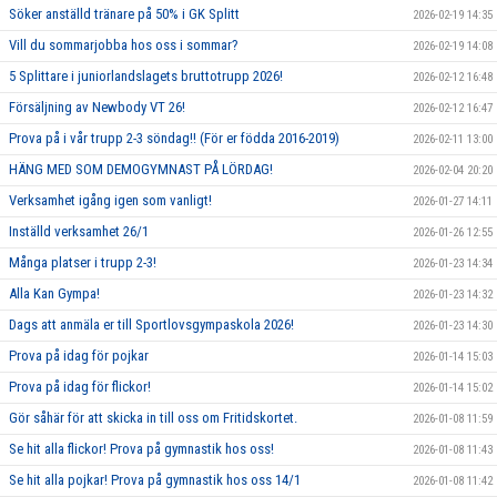
Söker anställd tränare på 50% i GK Splitt
2026-02-19 14:35
Vill du sommarjobba hos oss i sommar?
2026-02-19 14:08
5 Splittare i juniorlandslagets bruttotrupp 2026!
2026-02-12 16:48
Försäljning av Newbody VT 26!
2026-02-12 16:47
Prova på i vår trupp 2-3 söndag!! (För er födda 2016-2019)
2026-02-11 13:00
HÄNG MED SOM DEMOGYMNAST PÅ LÖRDAG!
2026-02-04 20:20
Verksamhet igång igen som vanligt!
2026-01-27 14:11
Inställd verksamhet 26/1
2026-01-26 12:55
Många platser i trupp 2-3!
2026-01-23 14:34
Alla Kan Gympa!
2026-01-23 14:32
Dags att anmäla er till Sportlovsgympaskola 2026!
2026-01-23 14:30
Prova på idag för pojkar
2026-01-14 15:03
Prova på idag för flickor!
2026-01-14 15:02
Gör såhär för att skicka in till oss om Fritidskortet.
2026-01-08 11:59
Se hit alla flickor! Prova på gymnastik hos oss!
2026-01-08 11:43
Se hit alla pojkar! Prova på gymnastik hos oss 14/1
2026-01-08 11:42