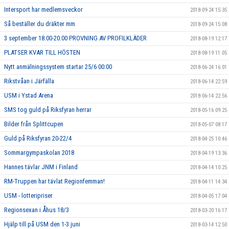
Intersport har medlemsveckor
2018-09-24 15:35
Så beställer du dräkter mm
2018-09-24 15:08
3 september 18.00-20.00 PROVNING AV PROFILKLÄDER
2018-08-19 12:17
PLATSER KVAR TILL HÖSTEN
2018-08-19 11:05
Nytt anmälningssystem startar 25/6 00:00
2018-06-24 16:01
Rikstvåan i Järfälla
2018-06-14 22:59
USM i Ystad Arena
2018-06-14 22:56
SMS tog guld på Riksfyran herrar
2018-05-16 09:25
Bilder från Splittcupen
2018-05-07 08:17
Guld på Riksfyran 20-22/4
2018-04-25 10:46
Sommargympaskolan 2018
2018-04-19 13:36
Hannes tävlar JNM i Finland
2018-04-14 10:25
RM-Truppen har tävlat Regionfemman!
2018-04-11 14:34
USM - lotteripriser
2018-04-05 17:04
Regionsexan i Åhus 18/3
2018-03-20 16:17
Hjälp till på USM den 1-3 juni
2018-03-14 12:50