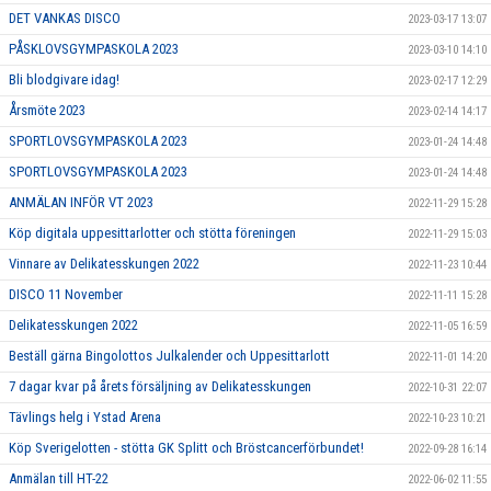
DET VANKAS DISCO
2023-03-17 13:07
PÅSKLOVSGYMPASKOLA 2023
2023-03-10 14:10
Bli blodgivare idag!
2023-02-17 12:29
Årsmöte 2023
2023-02-14 14:17
SPORTLOVSGYMPASKOLA 2023
2023-01-24 14:48
SPORTLOVSGYMPASKOLA 2023
2023-01-24 14:48
ANMÄLAN INFÖR VT 2023
2022-11-29 15:28
Köp digitala uppesittarlotter och stötta föreningen
2022-11-29 15:03
Vinnare av Delikatesskungen 2022
2022-11-23 10:44
DISCO 11 November
2022-11-11 15:28
Delikatesskungen 2022
2022-11-05 16:59
Beställ gärna Bingolottos Julkalender och Uppesittarlott
2022-11-01 14:20
7 dagar kvar på årets försäljning av Delikatesskungen
2022-10-31 22:07
Tävlings helg i Ystad Arena
2022-10-23 10:21
Köp Sverigelotten - stötta GK Splitt och Bröstcancerförbundet!
2022-09-28 16:14
Anmälan till HT-22
2022-06-02 11:55