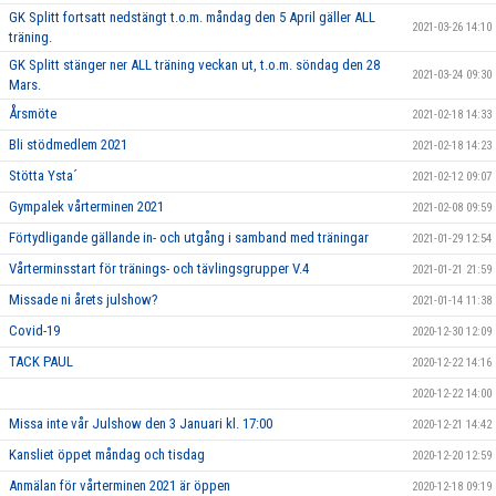
GK Splitt fortsatt nedstängt t.o.m. måndag den 5 April gäller ALL
2021-03-26 14:10
träning.
GK Splitt stänger ner ALL träning veckan ut, t.o.m. söndag den 28
2021-03-24 09:30
Mars.
Årsmöte
2021-02-18 14:33
Bli stödmedlem 2021
2021-02-18 14:23
Stötta Ysta´
2021-02-12 09:07
Gympalek vårterminen 2021
2021-02-08 09:59
Förtydligande gällande in- och utgång i samband med träningar
2021-01-29 12:54
Vårterminsstart för tränings- och tävlingsgrupper V.4
2021-01-21 21:59
Missade ni årets julshow?
2021-01-14 11:38
Covid-19
2020-12-30 12:09
TACK PAUL
2020-12-22 14:16
2020-12-22 14:00
Missa inte vår Julshow den 3 Januari kl. 17:00
2020-12-21 14:42
Kansliet öppet måndag och tisdag
2020-12-20 12:59
Anmälan för vårterminen 2021 är öppen
2020-12-18 09:19