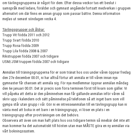
om tävlingsgrupperna är något för dem. Efter dessa veckor tas ett beslut i
samspråk med ledare, förälder och gymnast angående fortsatt medverkan i gruppen
alternativt om där finns en annan grupp som passar bättre. Denna information
mejlas ut senast söndagen vecka 4.
Tävlingsgrupper och åldrar:
Trupp Vit födda 2011 och 2012
Trupp Svart födda 2010
Trupp Rosa födda 2009
Trupp Lila födda 2008 & 2007
Rikstruppen födda 2007 och tidigare
USM/JSM truppen födda 2007 och tidigare
Anmälan till träningsgrupperna för er som tränat hos oss under våren öppnar fredag
den 27e december 00.01, ni har alltså förtur att anmäla er till våren innan nya
gymnaster får chansen att anmäla sig. För nya medlemmar öppnar anmälan måndag
den 6e januari 00.01. Det är precis som förra terminen först till kvarn som gäller. Vi
vill påpeka att detta är den påminnelsen man får gällande anmälan inför våren så
skriv upp i kalendern och sätt påminnelse på telefonen så att inget barn som vill
gympa står utan grupp i vår. Gör ni en intresseanmälan till en tävlingsgrupp kan ni
vänta med att boka in ert barn i en träningsgrupp, vi löser en plats i en
träningsgrupp efter provträningen om det behövs.
Observera att även om man haft plats hos oss tidigare termin så innebär det inte att
man kommer ha det automatiskt till hösten utan man MÅSTE göra en ny anmälan via
vårt bokningssystem.