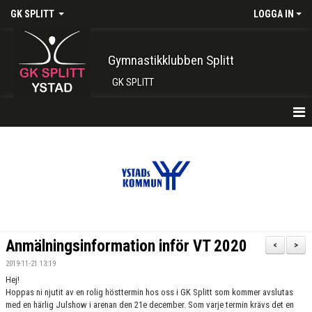
GK SPLITT
LOGGA IN
Gymnastikklubben Splitt
GK SPLITT
HEM
FÖRENINGEN
KONTAKT
BOKA PLATS HÄR
Anmälningsinformation inför VT 2020
<
>
INTRESSEANMÄLAN
2019-11-21 13:19
Hej!
SHOP
Hoppas ni njutit av en rolig hösttermin hos oss i GK Splitt som kommer avslutas
med en härlig Julshow i arenan den 21e december. Som varje termin krävs det en