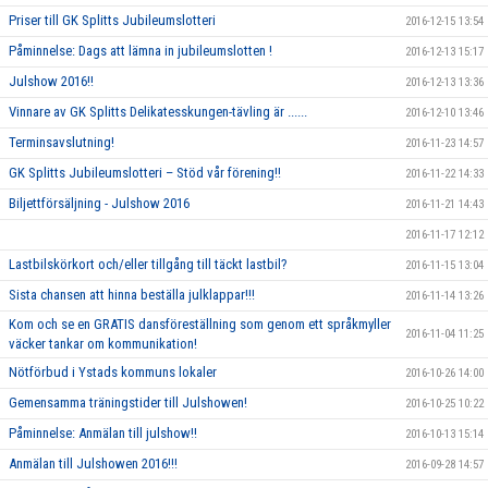
Priser till GK Splitts Jubileumslotteri
2016-12-15 13:54
Påminnelse: Dags att lämna in jubileumslotten !
2016-12-13 15:17
Julshow 2016!!
2016-12-13 13:36
Vinnare av GK Splitts Delikatesskungen-tävling är ......
2016-12-10 13:46
Terminsavslutning!
2016-11-23 14:57
GK Splitts Jubileumslotteri – Stöd vår förening!!
2016-11-22 14:33
Biljettförsäljning - Julshow 2016
2016-11-21 14:43
2016-11-17 12:12
Lastbilskörkort och/eller tillgång till täckt lastbil?
2016-11-15 13:04
Sista chansen att hinna beställa julklappar!!!
2016-11-14 13:26
Kom och se en GRATIS dansföreställning som genom ett språkmyller
2016-11-04 11:25
väcker tankar om kommunikation!
Nötförbud i Ystads kommuns lokaler
2016-10-26 14:00
Gemensamma träningstider till Julshowen!
2016-10-25 10:22
Påminnelse: Anmälan till julshow!!
2016-10-13 15:14
Anmälan till Julshowen 2016!!!
2016-09-28 14:57