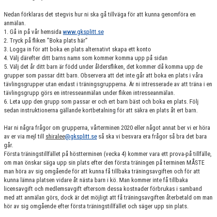
Nedan förklaras det stegvis hur ni ska gå tillväga för att kunna genomföra en
anmälan.
1. Gå in på vår hemsida
www.gksplitt.se
2. Tryck på fliken ”Boka plats här”
3. Logga in för att boka en plats alternativt skapa ett konto
4. Välj därefter ditt barns namn som kommer komma upp på sidan
5. Välj det år ditt barn är född under åldersfliken, det kommer då komma upp de
grupper som passar ditt barn. Observera att det inte går att boka en plats i våra
tävlingsgrupper utan endast i träningsgrupperna. Är ni intresserade av att träna i en
tävlingsgrupp görs en intresseanmälan under fliken intresseanmälan.
6. Leta upp den grupp som passar er och ert barn bäst och boka en plats. Följ
sedan instruktionerna gällande kortbetalning för att säkra en plats åt ert barn.
Har ni några frågor om grupperna, vårterminen 2020 eller något annat ber vi er höra
av er via mejl till
shiralee
@gksplitt.se
så ska vi besvara era frågor så bra det bara
går.
Första träningstillfället på höstterminen (vecka 4) kommer vara ett prova-på tillfälle,
om man önskar säga upp sin plats efter den första träningen på terminen MÅSTE
man höra av sig omgående för att kunna få tillbaka träningsavgiften och för att
kunna lämna platsen vidare åt nästa barn i kö. Man kommer inte få tillbaka
licensavgift och medlemsavgift eftersom dessa kostnader förbrukas i samband
med att anmälan görs, dock är det möjligt att få träningsavgiften återbetald om man
hör av sig omgående efter första träningstillfället och säger upp sin plats.