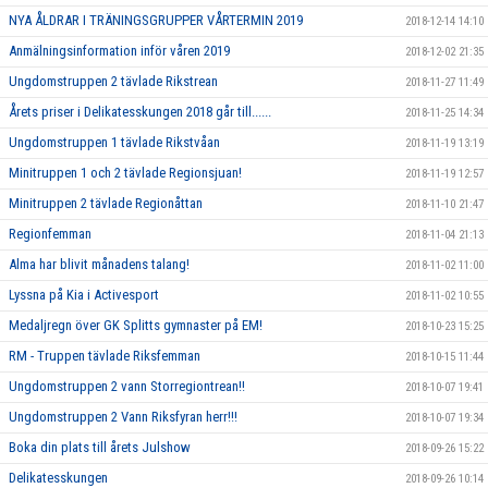
NYA ÅLDRAR I TRÄNINGSGRUPPER VÅRTERMIN 2019
2018-12-14 14:10
Anmälningsinformation inför våren 2019
2018-12-02 21:35
Ungdomstruppen 2 tävlade Rikstrean
2018-11-27 11:49
Årets priser i Delikatesskungen 2018 går till......
2018-11-25 14:34
Ungdomstruppen 1 tävlade Rikstvåan
2018-11-19 13:19
Minitruppen 1 och 2 tävlade Regionsjuan!
2018-11-19 12:57
Minitruppen 2 tävlade Regionåttan
2018-11-10 21:47
Regionfemman
2018-11-04 21:13
Alma har blivit månadens talang!
2018-11-02 11:00
Lyssna på Kia i Activesport
2018-11-02 10:55
Medaljregn över GK Splitts gymnaster på EM!
2018-10-23 15:25
RM - Truppen tävlade Riksfemman
2018-10-15 11:44
Ungdomstruppen 2 vann Storregiontrean!!
2018-10-07 19:41
Ungdomstruppen 2 Vann Riksfyran herr!!!
2018-10-07 19:34
Boka din plats till årets Julshow
2018-09-26 15:22
Delikatesskungen
2018-09-26 10:14