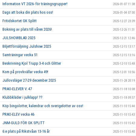
Information VT 2026- för träningsgrupper!
2026-01-07 11:38
Dags att boka din plats hos oss!
2026-01-04 07:00
Fritidskortet GK Splitt
2025-12-27 23:39
Bokning av plats till våren 2026!
2025-12-26 11:51
JULSHOWBLAD 2025
2025-12-21 12:46
Biljettförsäljning Julshow 2025
2025-12-15 13:17
Samträningar vecka 51
2025-12-15 13:16
Beskrivning Kjol Trupp 3-4 och Glitter
2025-12-10 15:48
Kom på provkvällar vecka 49!
2025-12-01 10:56
Jullovsläger 27-29 december 2025
2025-11-28 20:19
PRAO-ELEVER V. 47
2025-11-18 10:08
Klubbkläder i julklapp! ??
2025-11-18 09:57
Köp bingolotter, kalendrar och sverigelotter av oss!
2025-11-10 15:44
PRAO-ELEV vecka 46
2025-11-10 15:43
JNM-GULD FÖR GK SPLITT
2025-11-10 15:42
6:e plats på Rikstvåan 13-16 år
2025-11-10 15:40