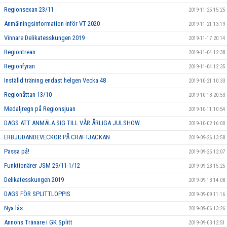
Regionsexan 23/11
2019-11-25 15:25
Anmälningsinformation inför VT 2020
2019-11-21 13:19
Vinnare Delikatesskungen 2019
2019-11-17 20:14
Regiontrean
2019-11-04 12:38
Regionfyran
2019-11-04 12:35
Inställd träning endast helgen Vecka 48
2019-10-21 10:33
Regionåttan 13/10
2019-10-13 20:53
Medaljregn på Regionsjuan
2019-10-11 10:54
DAGS ATT ANMÄLA SIG TILL VÅR ÅRLIGA JULSHOW
2019-10-02 16:00
ERBJUDANDEVECKOR PÅ CRAFTJACKAN
2019-09-26 13:58
Passa på!
2019-09-25 12:07
Funktionärer JSM 29/11-1/12
2019-09-23 15:25
Delikatesskungen 2019
2019-09-13 14:08
DAGS FÖR SPLITTLOPPIS
2019-09-09 11:16
Nya lås
2019-09-06 13:26
Annons Tränare i GK Splitt
2019-09-03 12:51