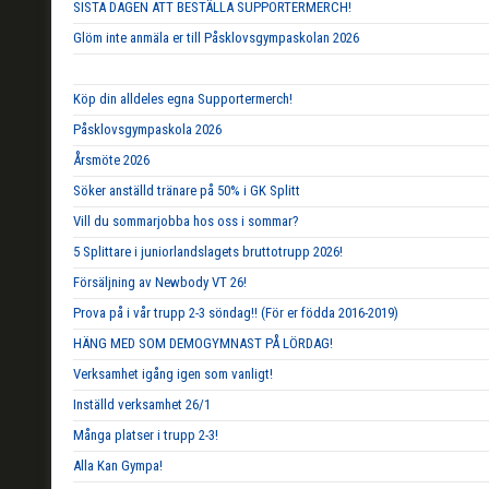
SISTA DAGEN ATT BESTÄLLA SUPPORTERMERCH!
Glöm inte anmäla er till Påsklovsgympaskolan 2026
Köp din alldeles egna Supportermerch!
Påsklovsgympaskola 2026
Årsmöte 2026
Söker anställd tränare på 50% i GK Splitt
Vill du sommarjobba hos oss i sommar?
5 Splittare i juniorlandslagets bruttotrupp 2026!
Försäljning av Newbody VT 26!
Prova på i vår trupp 2-3 söndag!! (För er födda 2016-2019)
HÄNG MED SOM DEMOGYMNAST PÅ LÖRDAG!
Verksamhet igång igen som vanligt!
Inställd verksamhet 26/1
Många platser i trupp 2-3!
Alla Kan Gympa!