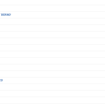
 BIDRAG!
25!