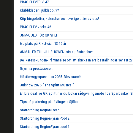
PRAO-ELEVER V. 47
Klubbkläder i julklapp! ??
Köp bingolotter, kalendrar och sverigelotter av oss!
PRAO-ELEV vecka 46
JNM-GULD FÖR GK SPLITT
6:e plats på Rikstvåan 13-16 år
ANMÄL ER TILL JULSHOWEN- sista påminnelsen
Delikatesskungen- Påminnelse om att skicka in era beställningar senast 2/
Grymma prestationer!
Höstlovsgympaskolan 2025- Blev succé!
Julshow 2025- "The Splitt Musical"
En bra deal för GK Splitt när du bokar rådgivningsmöte hos Sparbanken S
Tips på parkering på tävlingen i Sjöbo
Startordning RegionTrean
Startordning RegionFyran Pool 2
Startordning RegionFyran pool 1