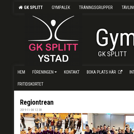
GK SPLITT
GYMPALEK
TRÄNINGSGRUPPER
TÄVLI
Gym
GK SPLITT
HEM
FÖRENINGEN
KONTAKT
BOKA PLATS HÄR
I
FRITIDSKORTET
Regiontrean
2019-11-04 12:38