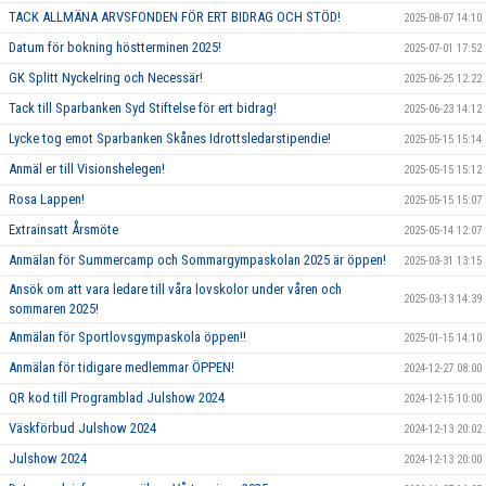
TACK ALLMÄNA ARVSFONDEN FÖR ERT BIDRAG OCH STÖD!
2025-08-07 14:10
Datum för bokning höstterminen 2025!
2025-07-01 17:52
GK Splitt Nyckelring och Necessär!
2025-06-25 12:22
Tack till Sparbanken Syd Stiftelse för ert bidrag!
2025-06-23 14:12
Lycke tog emot Sparbanken Skånes Idrottsledarstipendie!
2025-05-15 15:14
Anmäl er till Visionshelegen!
2025-05-15 15:12
Rosa Lappen!
2025-05-15 15:07
Extrainsatt Årsmöte
2025-05-14 12:07
Anmälan för Summercamp och Sommargympaskolan 2025 är öppen!
2025-03-31 13:15
Ansök om att vara ledare till våra lovskolor under våren och
2025-03-13 14:39
sommaren 2025!
Anmälan för Sportlovsgympaskola öppen!!
2025-01-15 14:10
Anmälan för tidigare medlemmar ÖPPEN!
2024-12-27 08:00
QR kod till Programblad Julshow 2024
2024-12-15 10:00
Väskförbud Julshow 2024
2024-12-13 20:02
Julshow 2024
2024-12-13 20:00