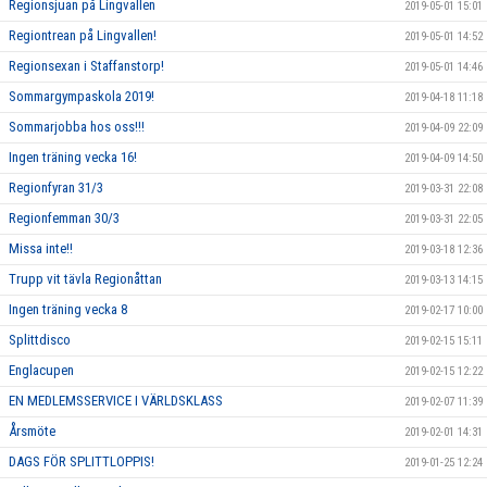
Regionsjuan på Lingvallen
2019-05-01 15:01
Regiontrean på Lingvallen!
2019-05-01 14:52
Regionsexan i Staffanstorp!
2019-05-01 14:46
Sommargympaskola 2019!
2019-04-18 11:18
Sommarjobba hos oss!!!
2019-04-09 22:09
Ingen träning vecka 16!
2019-04-09 14:50
Regionfyran 31/3
2019-03-31 22:08
Regionfemman 30/3
2019-03-31 22:05
Missa inte!!
2019-03-18 12:36
Trupp vit tävla Regionåttan
2019-03-13 14:15
Ingen träning vecka 8
2019-02-17 10:00
Splittdisco
2019-02-15 15:11
Englacupen
2019-02-15 12:22
EN MEDLEMSSERVICE I VÄRLDSKLASS
2019-02-07 11:39
Årsmöte
2019-02-01 14:31
DAGS FÖR SPLITTLOPPIS!
2019-01-25 12:24