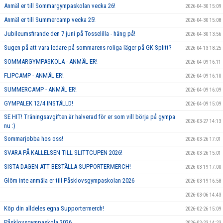
Anmäl er till Sommargympaskolan vecka 26!
2026-04-30 15:09
Anmäl er till Summercamp vecka 25!
2026-04-30 15:08
Jubileumsfirande den 7 juni på Tosselilla - häng på!
2026-04-30 13:56
Sugen på att vara ledare på sommarens roliga läger på GK Splitt?
2026-04-13 18:25
SOMMARGYMPASKOLA - ANMÄL ER!
2026-04-09 16:11
FLIPCAMP - ANMÄL ER!
2026-04-09 16:10
SUMMERCAMP - ANMÄL ER!
2026-04-09 16:09
GYMPALEK 12/4 INSTÄLLD!
2026-04-09 15:09
SE HIT! Träningsavgiften är halverad för er som vill börja på gympa
2026-03-27 14:13
nu :)
Sommarjobba hos oss!
2026-03-26 17:01
SVARA PÅ KALLELSEN TILL SLITTCUPEN 2026!
2026-03-26 15:01
SISTA DAGEN ATT BESTÄLLA SUPPORTERMERCH!
2026-03-19 17:00
Glöm inte anmäla er till Påsklovsgympaskolan 2026
2026-03-19 16:58
2026-03-06 14:43
Köp din alldeles egna Supportermerch!
2026-02-26 15:09
Påsklovsgympaskola 2026
2026-02-23 14:23