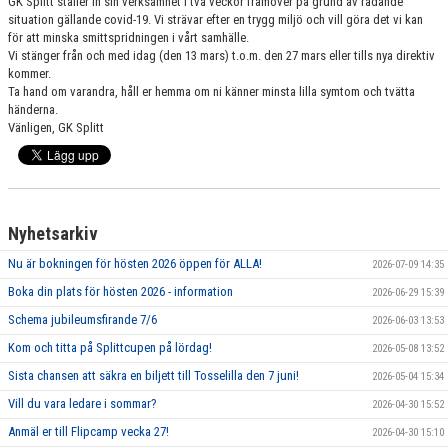
GK Splitt ställer in sin verksamhet i två veckor framöver på grund av rådande
GRUPPER OCH TIDER
situation gällande covid-19. Vi strävar efter en trygg miljö och vill göra det vi kan
för att minska smittspridningen i vårt samhälle.
Vi stänger från och med idag (den 13 mars) t.o.m. den 27 mars eller tills nya direktiv
STÖDMEDLEM
kommer.
Ta hand om varandra, håll er hemma om ni känner minsta lilla symtom och tvätta
SPONSRING
händerna.
Vänligen, GK Splitt
FRÅGOR & SVAR
FUNKTIONÄRER
FRITIDSKORTET
Nyhetsarkiv
Nu är bokningen för hösten 2026 öppen för ALLA!
2026-07-09 14:35
Boka din plats för hösten 2026 - information
2026-06-29 15:39
Schema jubileumsfirande 7/6
2026-06-03 13:53
Kom och titta på Splittcupen på lördag!
2026-05-08 13:52
Sista chansen att säkra en biljett till Tosselilla den 7 juni!
2026-05-04 15:34
Vill du vara ledare i sommar?
2026-04-30 15:52
Anmäl er till Flipcamp vecka 27!
2026-04-30 15:10