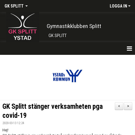
GK SPLITT
LOGGA IN
Gymnastikklubben Splitt
GK SPLITT
HEM
FÖRENINGEN
KONTAKT
BOKA PLATS HÄR
GK Splitt stänger verksamheten pga
<
>
INTRESSEANMÄLAN
covid-19
2020-03-13 12:24
SHOP
Hej!