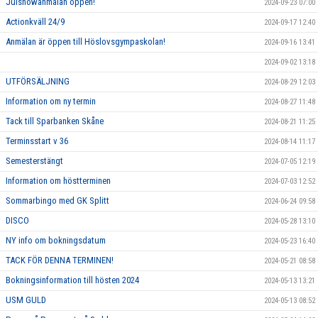
Julshowanmälan öppen!
2024-09-23 07:00
Actionkväll 24/9
2024-09-17 12:40
Anmälan är öppen till Höslovsgympaskolan!
2024-09-16 13:41
2024-09-02 13:18
UTFÖRSÄLJNING
2024-08-29 12:03
Information om ny termin
2024-08-27 11:48
Tack till Sparbanken Skåne
2024-08-21 11:25
Terminsstart v 36
2024-08-14 11:17
Semesterstängt
2024-07-05 12:19
Information om höstterminen
2024-07-03 12:52
Sommarbingo med GK Splitt
2024-06-24 09:58
DISCO
2024-05-28 13:10
NY info om bokningsdatum
2024-05-23 16:40
TACK FÖR DENNA TERMINEN!
2024-05-21 08:58
Bokningsinformation till hösten 2024
2024-05-13 13:21
USM GULD
2024-05-13 08:52