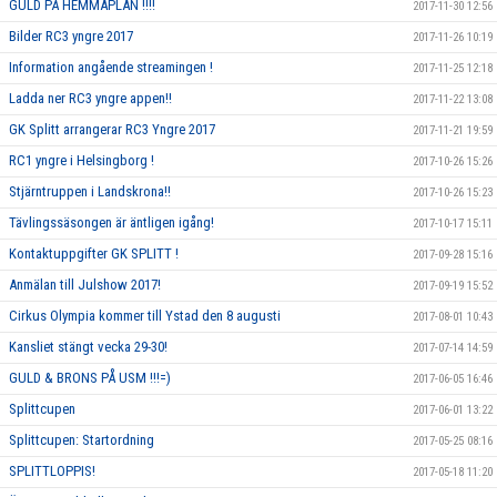
GULD PÅ HEMMAPLAN !!!!
2017-11-30 12:56
Bilder RC3 yngre 2017
2017-11-26 10:19
Information angående streamingen !
2017-11-25 12:18
Ladda ner RC3 yngre appen!!
2017-11-22 13:08
GK Splitt arrangerar RC3 Yngre 2017
2017-11-21 19:59
RC1 yngre i Helsingborg !
2017-10-26 15:26
Stjärntruppen i Landskrona!!
2017-10-26 15:23
Tävlingssäsongen är äntligen igång!
2017-10-17 15:11
Kontaktuppgifter GK SPLITT !
2017-09-28 15:16
Anmälan till Julshow 2017!
2017-09-19 15:52
Cirkus Olympia kommer till Ystad den 8 augusti
2017-08-01 10:43
Kansliet stängt vecka 29-30!
2017-07-14 14:59
GULD & BRONS PÅ USM !!!=)
2017-06-05 16:46
Splittcupen
2017-06-01 13:22
Splittcupen: Startordning
2017-05-25 08:16
SPLITTLOPPIS!
2017-05-18 11:20