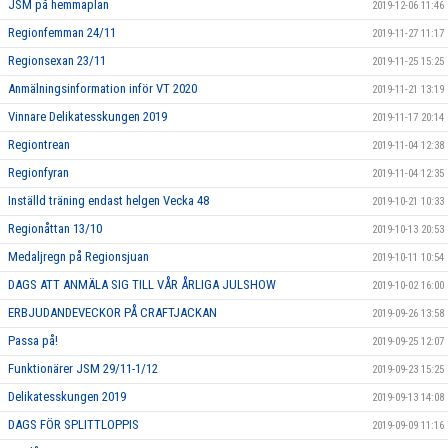
JSM på hemmaplan
2019-12-06 11:46
Regionfemman 24/11
2019-11-27 11:17
Regionsexan 23/11
2019-11-25 15:25
Anmälningsinformation inför VT 2020
2019-11-21 13:19
Vinnare Delikatesskungen 2019
2019-11-17 20:14
Regiontrean
2019-11-04 12:38
Regionfyran
2019-11-04 12:35
Inställd träning endast helgen Vecka 48
2019-10-21 10:33
Regionåttan 13/10
2019-10-13 20:53
Medaljregn på Regionsjuan
2019-10-11 10:54
DAGS ATT ANMÄLA SIG TILL VÅR ÅRLIGA JULSHOW
2019-10-02 16:00
ERBJUDANDEVECKOR PÅ CRAFTJACKAN
2019-09-26 13:58
Passa på!
2019-09-25 12:07
Funktionärer JSM 29/11-1/12
2019-09-23 15:25
Delikatesskungen 2019
2019-09-13 14:08
DAGS FÖR SPLITTLOPPIS
2019-09-09 11:16