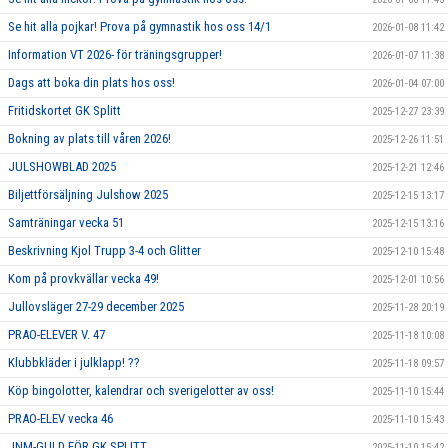
Se hit alla pojkar! Prova på gymnastik hos oss 14/1
2026-01-08 11:42
Information VT 2026- för träningsgrupper!
2026-01-07 11:38
Dags att boka din plats hos oss!
2026-01-04 07:00
Fritidskortet GK Splitt
2025-12-27 23:39
Bokning av plats till våren 2026!
2025-12-26 11:51
JULSHOWBLAD 2025
2025-12-21 12:46
Biljettförsäljning Julshow 2025
2025-12-15 13:17
Samträningar vecka 51
2025-12-15 13:16
Beskrivning Kjol Trupp 3-4 och Glitter
2025-12-10 15:48
Kom på provkvällar vecka 49!
2025-12-01 10:56
Jullovsläger 27-29 december 2025
2025-11-28 20:19
PRAO-ELEVER V. 47
2025-11-18 10:08
Klubbkläder i julklapp! ??
2025-11-18 09:57
Köp bingolotter, kalendrar och sverigelotter av oss!
2025-11-10 15:44
PRAO-ELEV vecka 46
2025-11-10 15:43
JNM-GULD FÖR GK SPLITT
2025-11-10 15:42