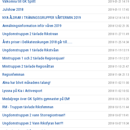
Välkomna till GK Splitt
2019-01-21 14:19
Julshow 2018
2019-01-11 17:45
NYA ÅLDRAR I TRÄNINGSGRUPPER VÅRTERMIN 2019
2018-12-14 14:10
Anmälningsinformation inför våren 2019
2018-12-02 21:35
Ungdomstruppen 2 tävlade Rikstrean
2018-11-27 11:49
Årets priser i Delikatesskungen 2018 går till......
2018-11-25 14:34
Ungdomstruppen 1 tävlade Rikstvåan
2018-11-19 13:19
Minitruppen 1 och 2 tävlade Regionsjuan!
2018-11-19 12:57
Minitruppen 2 tävlade Regionåttan
2018-11-10 21:47
Regionfemman
2018-11-04 21:13
Alma har blivit månadens talang!
2018-11-02 11:00
Lyssna på Kia i Activesport
2018-11-02 10:55
Medaljregn över GK Splitts gymnaster på EM!
2018-10-23 15:25
RM - Truppen tävlade Riksfemman
2018-10-15 11:44
Ungdomstruppen 2 vann Storregiontrean!!
2018-10-07 19:41
Ungdomstruppen 2 Vann Riksfyran herr!!!
2018-10-07 19:34