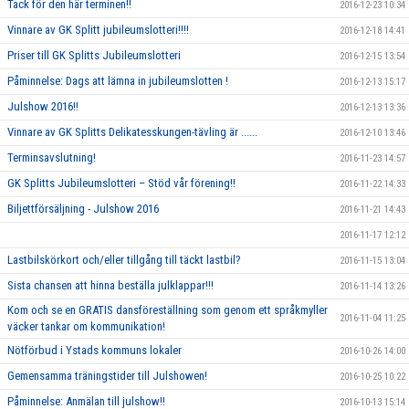
Tack för den här terminen!!
2016-12-23 10:34
Vinnare av GK Splitt jubileumslotteri!!!!
2016-12-18 14:41
Priser till GK Splitts Jubileumslotteri
2016-12-15 13:54
Påminnelse: Dags att lämna in jubileumslotten !
2016-12-13 15:17
Julshow 2016!!
2016-12-13 13:36
Vinnare av GK Splitts Delikatesskungen-tävling är ......
2016-12-10 13:46
Terminsavslutning!
2016-11-23 14:57
GK Splitts Jubileumslotteri – Stöd vår förening!!
2016-11-22 14:33
Biljettförsäljning - Julshow 2016
2016-11-21 14:43
2016-11-17 12:12
Lastbilskörkort och/eller tillgång till täckt lastbil?
2016-11-15 13:04
Sista chansen att hinna beställa julklappar!!!
2016-11-14 13:26
Kom och se en GRATIS dansföreställning som genom ett språkmyller
2016-11-04 11:25
väcker tankar om kommunikation!
Nötförbud i Ystads kommuns lokaler
2016-10-26 14:00
Gemensamma träningstider till Julshowen!
2016-10-25 10:22
Påminnelse: Anmälan till julshow!!
2016-10-13 15:14