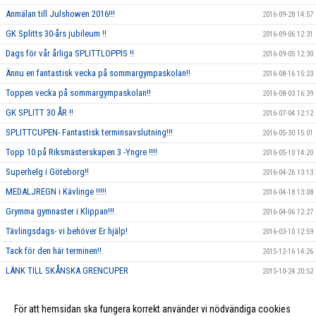
Anmälan till Julshowen 2016!!!
2016-09-28 14:57
GK Splitts 30-års jubileum !!
2016-09-06 12:31
Dags för vår årliga SPLITTLOPPIS !!
2016-09-05 12:30
Ännu en fantastisk vecka på sommargympaskolan!!
2016-08-16 15:23
Toppen vecka på sommargympaskolan!!
2016-08-03 16:39
GK SPLITT 30 ÅR !!
2016-07-04 12:12
SPLITTCUPEN- Fantastisk terminsavslutning!!!
2016-05-30 15:01
Topp 10 på Riksmästerskapen 3 -Yngre !!!!
2016-05-10 14:20
Superhelg i Göteborg!!
2016-04-26 13:13
MEDALJREGN i Kävlinge !!!!!
2016-04-18 13:08
Grymma gymnaster i Klippan!!!
2016-04-06 12:27
Tävlingsdags- vi behöver Er hjälp!
2016-03-10 12:59
Tack för den här terminen!!
2015-12-16 14:26
LÄNK TILL SKÅNSKA GRENCUPER
2015-10-24 20:52
Rosa träning!
2015-10-01 23:17
För att hemsidan ska fungera korrekt använder vi nödvändiga cookies
Vi ska annordna en tävling, och behöver DIN hjälp!!
2015-09-10 13:26