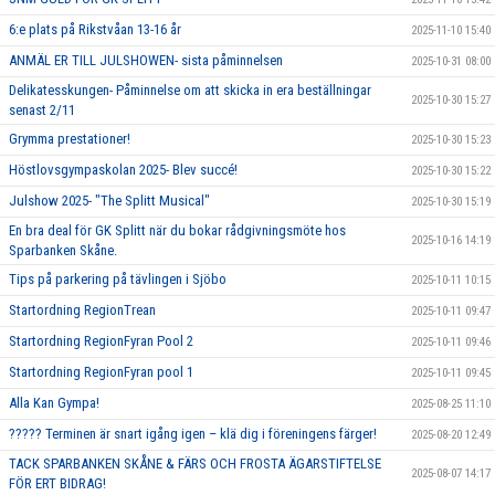
6:e plats på Rikstvåan 13-16 år
2025-11-10 15:40
ANMÄL ER TILL JULSHOWEN- sista påminnelsen
2025-10-31 08:00
Delikatesskungen- Påminnelse om att skicka in era beställningar
2025-10-30 15:27
senast 2/11
Grymma prestationer!
2025-10-30 15:23
Höstlovsgympaskolan 2025- Blev succé!
2025-10-30 15:22
Julshow 2025- "The Splitt Musical"
2025-10-30 15:19
En bra deal för GK Splitt när du bokar rådgivningsmöte hos
2025-10-16 14:19
Sparbanken Skåne.
Tips på parkering på tävlingen i Sjöbo
2025-10-11 10:15
Startordning RegionTrean
2025-10-11 09:47
Startordning RegionFyran Pool 2
2025-10-11 09:46
Startordning RegionFyran pool 1
2025-10-11 09:45
Alla Kan Gympa!
2025-08-25 11:10
????? Terminen är snart igång igen – klä dig i föreningens färger!
2025-08-20 12:49
TACK SPARBANKEN SKÅNE & FÄRS OCH FROSTA ÄGARSTIFTELSE
2025-08-07 14:17
FÖR ERT BIDRAG!