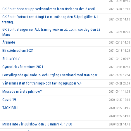
2021-04-23 08:45
GK Splitt öppnar upp verksamheten from tisdagen den 6 april
2021-04-04 18:03
GK Splitt fortsatt nedstängt t.o.m. måndag den 5 April gäller ALL
2021-03-26 14:10
träning.
GK Splitt stänger ner ALL träning veckan ut, t.o.m. söndag den 28
2021-03-24 09:30
Mars.
Årsmöte
2021-02-18 14:33
Bli stödmedlem 2021
2021-02-18 14:23
Stötta Ysta´
2021-02-12 09:07
Gympalek vårterminen 2021
2021-02-08 09:59
Förtydligande gällande in- och utgång i samband med träningar
2021-01-29 12:54
Vårterminsstart för tränings- och tävlingsgrupper V.4
2021-01-21 21:59
Missade ni årets julshow?
2021-01-14 11:38
Covid-19
2020-12-30 12:09
TACK PAUL
2020-12-22 14:16
2020-12-22 14:00
Missa inte vår Julshow den 3 Januari kl. 17:00
2020-12-21 14:42