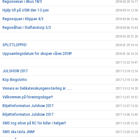
Regionsexan i Åhus 18/3
2018-03-20 16:17
Hjälp till på USM den 1-3 juni
2018-03-14 12:50
Regionsjuan i Klippan 4/3
2018-03-06 15:46
Regionåttan i Staffanstorp 3/3
2018-03-06 15:43
2018-02-20 21:24
SPLITTLOPPIS!
2018-01-29 14:14
Uppsamlingsdatum för shopen våren 2018!!
2018-01-26 14:23
2017-12-22 14:47
JULSHOW 2017
2017-12-18 12:14
Köp Bingolotto
2017-12-18 12:04
Vinnare av Delikatesskungens-tävling är ......
2017-12-13 14:20
Välkommen på föreningsdagar!!
2017-12-07 14:57
Biljettinformation Julshow 2017
2017-12-07 13:32
Biljettinformation Julshow 2017
2017-12-06 15:40
SMS tog silver på RC för killar i helgen!!
2017-12-05 15:32
SMS ska tävla JNM!
2017-12-05 15:23