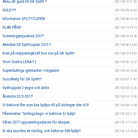
Ännu ett guld till GK Splitt !!
2017-05-16 11:55
GULD !!!!
2017-05-09 16:43
Information SPLITTCUPEN!
2017-05-08 14:18
GLAD PÅSK!
2017-04-13 14:12
Sommargympaskola 2017!
2017-04-10 14:36
Anmälan till Splittcupen 25/5 !!
2017-04-06 12:46
Kom på Happeningkväll hos oss på GK Splitt!
2017-04-03 12:42
Stort Grattis LENA !!:)
2017-03-25 14:27
Superduktiga gymnaster i Höganäs!
2017-03-22 15:00
Succéhelg för GK Splitt!!
2017-03-07 11:47
Sydtruppen 2 yngre och äldre
2017-03-03 15:26
Årsmöte 22/3-2017!
2017-02-14 15:36
Vi behöver fler som kan hjälpa till på tävlingen den 4/3!
2017-02-08 11:04
Påminnelse: Tävlingsdags- vi behöver Er hjälp!
2017-01-23 11:51
Våren 2017 uppsamlingsdatum för shopen
2017-01-17 15:59
Vi ska anordna en tävling, och behöver DIN hjälp!!
2017-01-13 10:38