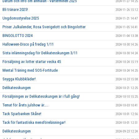
Datum och info om anmälan - Vårterminen 2025
2024-11-27 14:25
Bli tränare 2025!
2024-11-26 15:12
Ungdomsstyrelse 2025
2024-11-21 14:47
Priser Julkalender, Rosa Sverigelott och Bingolotter
2024-11-05 14:41
BINGOLOTTO 2024
2024-11-04 13:38
Halloween-Disco på fredag 1/11
2024-10-30 14:26
Sista inlämningsdag för Delikatesskungen 3/11
2024-10-30 14:24
Försäljning av lotter startar vecka 45
2024-10-24 15:19
Mental Träning med SOS-Fortitude
2024-10-24 14:25
Snygga Klubbkläder!
2024-10-23 15:08
Delikatesskungen
2024-10-21 12:25
Försäljningen av Delikatesskungen är i full gång!
2024-10-10 15:25
Temat för årets julshow är…..
2024-10-03 10:41
Tack Sparbanken Skåne!
2024-10-01 12:56
Tack för fantastiska mensföreläsningar!
2024-10-01 12:51
Delikatesskungen
2024-09-23 12:24