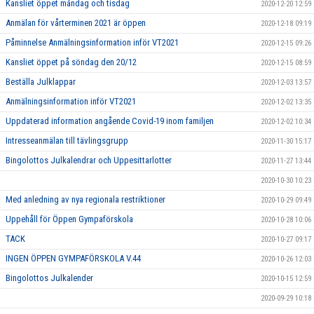
Kansliet öppet måndag och tisdag
2020-12-20 12:59
Anmälan för vårterminen 2021 är öppen
2020-12-18 09:19
Påminnelse Anmälningsinformation inför VT2021
2020-12-15 09:26
Kansliet öppet på söndag den 20/12
2020-12-15 08:59
Beställa Julklappar
2020-12-03 13:57
Anmälningsinformation inför VT2021
2020-12-02 13:35
Uppdaterad information angående Covid-19 inom familjen
2020-12-02 10:34
Intresseanmälan till tävlingsgrupp
2020-11-30 15:17
Bingolottos Julkalendrar och Uppesittarlotter
2020-11-27 13:44
2020-10-30 10:23
Med anledning av nya regionala restriktioner
2020-10-29 09:49
Uppehåll för Öppen Gympaförskola
2020-10-28 10:06
TACK
2020-10-27 09:17
INGEN ÖPPEN GYMPAFÖRSKOLA V.44
2020-10-26 12:03
Bingolottos Julkalender
2020-10-15 12:59
2020-09-29 10:18