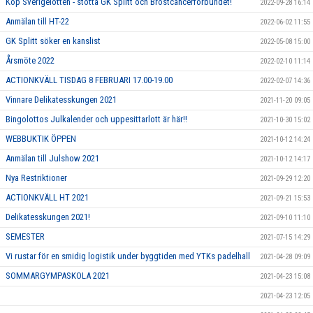
Köp Sverigelotten - stötta GK Splitt och Bröstcancerförbundet!
2022-09-28 16:14
Anmälan till HT-22
2022-06-02 11:55
GK Splitt söker en kanslist
2022-05-08 15:00
Årsmöte 2022
2022-02-10 11:14
ACTIONKVÄLL TISDAG 8 FEBRUARI 17.00-19.00
2022-02-07 14:36
Vinnare Delikatesskungen 2021
2021-11-20 09:05
Bingolottos Julkalender och uppesittarlott är här!!
2021-10-30 15:02
WEBBUKTIK ÖPPEN
2021-10-12 14:24
Anmälan till Julshow 2021
2021-10-12 14:17
Nya Restriktioner
2021-09-29 12:20
ACTIONKVÄLL HT 2021
2021-09-21 15:53
Delikatesskungen 2021!
2021-09-10 11:10
SEMESTER
2021-07-15 14:29
Vi rustar för en smidig logistik under byggtiden med YTKs padelhall
2021-04-28 09:09
SOMMARGYMPASKOLA 2021
2021-04-23 15:08
2021-04-23 12:05