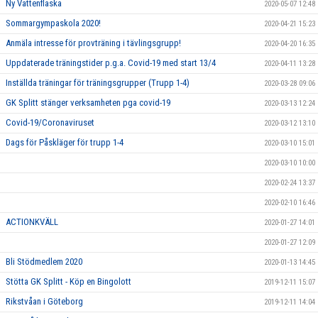
Ny Vattenflaska
2020-05-07 12:48
Sommargympaskola 2020!
2020-04-21 15:23
Anmäla intresse för provträning i tävlingsgrupp!
2020-04-20 16:35
Uppdaterade träningstider p.g.a. Covid-19 med start 13/4
2020-04-11 13:28
Inställda träningar för träningsgrupper (Trupp 1-4)
2020-03-28 09:06
GK Splitt stänger verksamheten pga covid-19
2020-03-13 12:24
Covid-19/Coronaviruset
2020-03-12 13:10
Dags för Påskläger för trupp 1-4
2020-03-10 15:01
2020-03-10 10:00
2020-02-24 13:37
2020-02-10 16:46
ACTIONKVÄLL
2020-01-27 14:01
2020-01-27 12:09
Bli Stödmedlem 2020
2020-01-13 14:45
Stötta GK Splitt - Köp en Bingolott
2019-12-11 15:07
Rikstvåan i Göteborg
2019-12-11 14:04