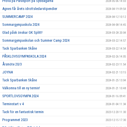
Prova på Parasport på Syddagarna
2024-05-06 14:03
Agnes får årets idrottsledarstipendier
2024-04-19 09:54
SUMMERCAMP 2024
2024-04-12 10:12
Sommargympaskola 2024
2024-04-08 14:45
Glad påsk önskar GK Splitt!
2024-03-28 20:04
Sommargympaskolan och Summer Camp 2024
2024-03-22 14:57
Tack Sparbanken Skåne
2024-03-22 14:54
PÅSKLOVSGYMPASKOLA 2024
2024-02-26 14:05
Årsmöte 20/3
2024-02-23 11:54
JOYNA
2024-02-21 13:15
Tack Sparbanken Skåne
2024-01-25 13:04
Välkomna till en ny termin!
2024-01-21 10:48
SPORTLOVSGYMPA 2024
2024-01-16 09:41
Terminstart v 4
2024-01-04 11:34
Tack för en fantastisk termin
2023-12-20 11:30
Programmet 2023
2023-12-15 17:30