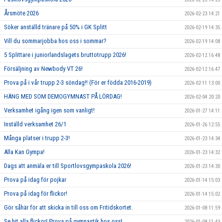
Årsmöte 2026
2026-02-23 14:21
Söker anställd tränare på 50% i GK Splitt
2026-02-19 14:35
Vill du sommarjobba hos oss i sommar?
2026-02-19 14:08
5 Splittare i juniorlandslagets bruttotrupp 2026!
2026-02-12 16:48
Försäljning av Newbody VT 26!
2026-02-12 16:47
Prova på i vår trupp 2-3 söndag!! (För er födda 2016-2019)
2026-02-11 13:00
HÄNG MED SOM DEMOGYMNAST PÅ LÖRDAG!
2026-02-04 20:20
Verksamhet igång igen som vanligt!
2026-01-27 14:11
Inställd verksamhet 26/1
2026-01-26 12:55
Många platser i trupp 2-3!
2026-01-23 14:34
Alla Kan Gympa!
2026-01-23 14:32
Dags att anmäla er till Sportlovsgympaskola 2026!
2026-01-23 14:30
Prova på idag för pojkar
2026-01-14 15:03
Prova på idag för flickor!
2026-01-14 15:02
Gör såhär för att skicka in till oss om Fritidskortet.
2026-01-08 11:59
Se hit alla flickor! Prova på gymnastik hos oss!
2026-01-08 11:43