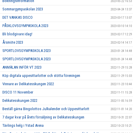
Bokningsinformation
2023-05-22 16:53
Sommargympaskolan 2023
2023-04-24 13:37
DET VANKAS DISCO
2023-03-17 13:07
PÅSKLOVSGYMPASKOLA 2023
2023-03-10 14:10
Bli blodgivare idag!
2023-02-17 12:29
Årsmöte 2023
2023-02-14 14:17
SPORTLOVSGYMPASKOLA 2023
2023-01-24 14:48
SPORTLOVSGYMPASKOLA 2023
2023-01-24 14:48
ANMÄLAN INFÖR VT 2023
2022-11-29 15:28
Köp digitala uppesittarlotter och stötta föreningen
2022-11-29 15:03
Vinnare av Delikatesskungen 2022
2022-11-23 10:44
DISCO 11 November
2022-11-11 15:28
Delikatesskungen 2022
2022-11-05 16:59
Beställ gärna Bingolottos Julkalender och Uppesittarlott
2022-11-01 14:20
7 dagar kvar på årets försäljning av Delikatesskungen
2022-10-31 22:07
Tävlings helg i Ystad Arena
2022-10-23 10:21