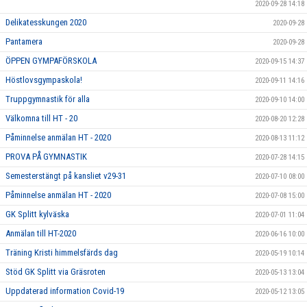
2020-09-28 14:18
Delikatesskungen 2020
2020-09-28
Pantamera
2020-09-28
ÖPPEN GYMPAFÖRSKOLA
2020-09-15 14:37
Höstlovsgympaskola!
2020-09-11 14:16
Truppgymnastik för alla
2020-09-10 14:00
Välkomna till HT - 20
2020-08-20 12:28
Påminnelse anmälan HT - 2020
2020-08-13 11:12
PROVA PÅ GYMNASTIK
2020-07-28 14:15
Semesterstängt på kansliet v29-31
2020-07-10 08:00
Påminnelse anmälan HT - 2020
2020-07-08 15:00
GK Splitt kylväska
2020-07-01 11:04
Anmälan till HT-2020
2020-06-16 10:00
Träning Kristi himmelsfärds dag
2020-05-19 10:14
Stöd GK Splitt via Gräsroten
2020-05-13 13:04
Uppdaterad information Covid-19
2020-05-12 13:05