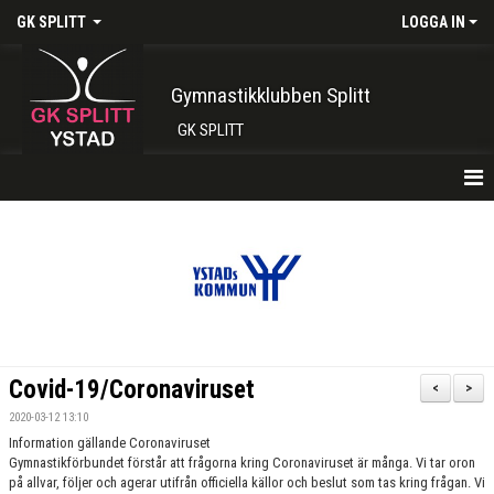
GK SPLITT
LOGGA IN
Gymnastikklubben Splitt
GK SPLITT
HEM
FÖRENINGEN
KONTAKT
BOKA PLATS HÄR
Covid-19/Coronaviruset
<
>
INTRESSEANMÄLAN
2020-03-12 13:10
Information gällande Coronaviruset
SHOP
Gymnastikförbundet förstår att frågorna kring Coronaviruset är många. Vi tar oron
på allvar, följer och agerar utifrån officiella källor och beslut som tas kring frågan. Vi