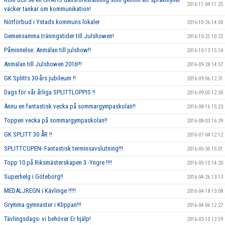
2016-11-04 11:25
väcker tankar om kommunikation!
Nötförbud i Ystads kommuns lokaler
2016-10-26 14:00
Gemensamma träningstider till Julshowen!
2016-10-25 10:22
Påminnelse: Anmälan till julshow!!
2016-10-13 15:14
Anmälan till Julshowen 2016!!!
2016-09-28 14:57
GK Splitts 30-års jubileum !!
2016-09-06 12:31
Dags för vår årliga SPLITTLOPPIS !!
2016-09-05 12:30
Ännu en fantastisk vecka på sommargympaskolan!!
2016-08-16 15:23
Toppen vecka på sommargympaskolan!!
2016-08-03 16:39
GK SPLITT 30 ÅR !!
2016-07-04 12:12
SPLITTCUPEN- Fantastisk terminsavslutning!!!
2016-05-30 15:01
Topp 10 på Riksmästerskapen 3 -Yngre !!!!
2016-05-10 14:20
Superhelg i Göteborg!!
2016-04-26 13:13
MEDALJREGN i Kävlinge !!!!!
2016-04-18 13:08
Grymma gymnaster i Klippan!!!
2016-04-06 12:27
Tävlingsdags- vi behöver Er hjälp!
2016-03-10 12:59