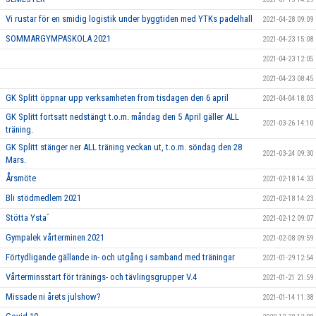
Vi rustar för en smidig logistik under byggtiden med YTKs padelhall
2021-04-28 09:09
SOMMARGYMPASKOLA 2021
2021-04-23 15:08
2021-04-23 12:05
2021-04-23 08:45
GK Splitt öppnar upp verksamheten from tisdagen den 6 april
2021-04-04 18:03
GK Splitt fortsatt nedstängt t.o.m. måndag den 5 April gäller ALL
2021-03-26 14:10
träning.
GK Splitt stänger ner ALL träning veckan ut, t.o.m. söndag den 28
2021-03-24 09:30
Mars.
Årsmöte
2021-02-18 14:33
Bli stödmedlem 2021
2021-02-18 14:23
Stötta Ysta´
2021-02-12 09:07
Gympalek vårterminen 2021
2021-02-08 09:59
Förtydligande gällande in- och utgång i samband med träningar
2021-01-29 12:54
Vårterminsstart för tränings- och tävlingsgrupper V.4
2021-01-21 21:59
Missade ni årets julshow?
2021-01-14 11:38