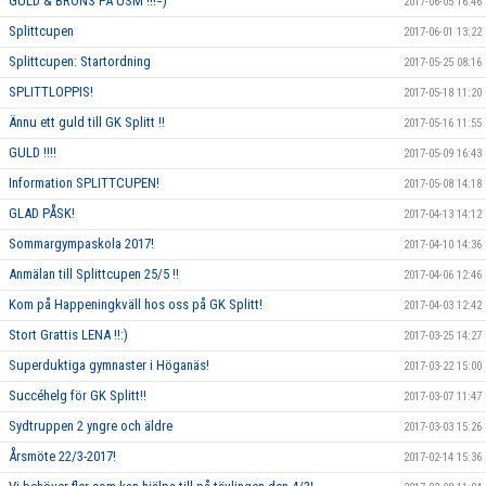
GULD & BRONS PÅ USM !!!=)
2017-06-05 16:46
Splittcupen
2017-06-01 13:22
Splittcupen: Startordning
2017-05-25 08:16
SPLITTLOPPIS!
2017-05-18 11:20
Ännu ett guld till GK Splitt !!
2017-05-16 11:55
GULD !!!!
2017-05-09 16:43
Information SPLITTCUPEN!
2017-05-08 14:18
GLAD PÅSK!
2017-04-13 14:12
Sommargympaskola 2017!
2017-04-10 14:36
Anmälan till Splittcupen 25/5 !!
2017-04-06 12:46
Kom på Happeningkväll hos oss på GK Splitt!
2017-04-03 12:42
Stort Grattis LENA !!:)
2017-03-25 14:27
Superduktiga gymnaster i Höganäs!
2017-03-22 15:00
Succéhelg för GK Splitt!!
2017-03-07 11:47
Sydtruppen 2 yngre och äldre
2017-03-03 15:26
Årsmöte 22/3-2017!
2017-02-14 15:36