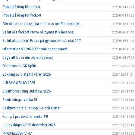
Prova på idag för pojkar
2026-01-14 15:03
Prova på idag för flickor!
2026-01-14 15:02
Gör såhär för att skicka in till oss om Fritidskortet.
2026-01-08 11:59
Se hit alla flickor! Prova på gymnastik hos oss!
2026-01-08 11:43
Se hit alla pojkar! Prova på gymnastik hos oss 14/1
2026-01-08 11:42
Information VT 2026- för träningsgrupper!
2026-01-07 11:38
Dags att boka din plats hos oss!
2026-01-04 07:00
Fritidskortet GK Splitt
2025-12-27 23:39
Bokning av plats till våren 2026!
2025-12-26 11:51
JULSHOWBLAD 2025
2025-12-21 12:46
Biljettförsäljning Julshow 2025
2025-12-15 13:17
Samträningar vecka 51
2025-12-15 13:16
Beskrivning Kjol Trupp 3-4 och Glitter
2025-12-10 15:48
Kom på provkvällar vecka 49!
2025-12-01 10:56
Jullovsläger 27-29 december 2025
2025-11-28 20:19
PRAO-ELEVER V. 47
2025-11-18 10:08