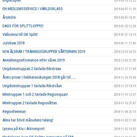
Englacupen
2019-02-15 12:22
EN MEDLEMSSERVICE I VÄRLDSKLASS
2019-02-07 11:39
Årsmöte
2019-02-01 14:31
DAGS FÖR SPLITTLOPPIS!
2019-01-25 12:24
Välkomna till GK Splitt
2019-01-21 14:19
Julshow 2018
2019-01-11 17:45
NYA ÅLDRAR I TRÄNINGSGRUPPER VÅRTERMIN 2019
2018-12-14 14:10
Anmälningsinformation inför våren 2019
2018-12-02 21:35
Ungdomstruppen 2 tävlade Rikstrean
2018-11-27 11:49
Årets priser i Delikatesskungen 2018 går till......
2018-11-25 14:34
Ungdomstruppen 1 tävlade Rikstvåan
2018-11-19 13:19
Minitruppen 1 och 2 tävlade Regionsjuan!
2018-11-19 12:57
Minitruppen 2 tävlade Regionåttan
2018-11-10 21:47
Regionfemman
2018-11-04 21:13
Alma har blivit månadens talang!
2018-11-02 11:00
Lyssna på Kia i Activesport
2018-11-02 10:55