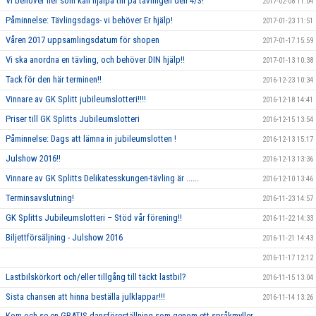
Vi behöver fler som kan hjälpa till på tävlingen den 4/3!
2017-02-08 11:04
Påminnelse: Tävlingsdags- vi behöver Er hjälp!
2017-01-23 11:51
Våren 2017 uppsamlingsdatum för shopen
2017-01-17 15:59
Vi ska anordna en tävling, och behöver DIN hjälp!!
2017-01-13 10:38
Tack för den här terminen!!
2016-12-23 10:34
Vinnare av GK Splitt jubileumslotteri!!!!
2016-12-18 14:41
Priser till GK Splitts Jubileumslotteri
2016-12-15 13:54
Påminnelse: Dags att lämna in jubileumslotten !
2016-12-13 15:17
Julshow 2016!!
2016-12-13 13:36
Vinnare av GK Splitts Delikatesskungen-tävling är ......
2016-12-10 13:46
Terminsavslutning!
2016-11-23 14:57
GK Splitts Jubileumslotteri – Stöd vår förening!!
2016-11-22 14:33
Biljettförsäljning - Julshow 2016
2016-11-21 14:43
2016-11-17 12:12
Lastbilskörkort och/eller tillgång till täckt lastbil?
2016-11-15 13:04
Sista chansen att hinna beställa julklappar!!!
2016-11-14 13:26
Kom och se en GRATIS dansföreställning som genom ett språkmyller