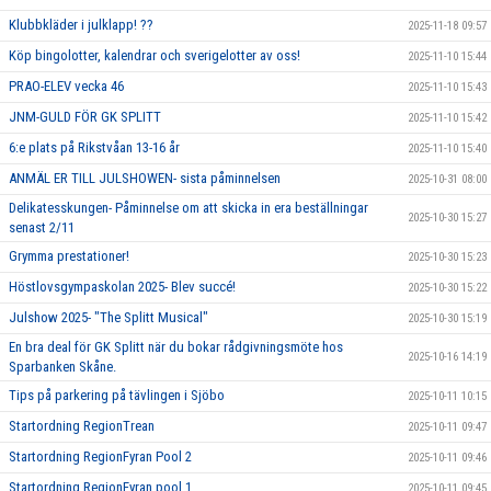
Klubbkläder i julklapp! ??
2025-11-18 09:57
Köp bingolotter, kalendrar och sverigelotter av oss!
2025-11-10 15:44
PRAO-ELEV vecka 46
2025-11-10 15:43
JNM-GULD FÖR GK SPLITT
2025-11-10 15:42
6:e plats på Rikstvåan 13-16 år
2025-11-10 15:40
ANMÄL ER TILL JULSHOWEN- sista påminnelsen
2025-10-31 08:00
Delikatesskungen- Påminnelse om att skicka in era beställningar
2025-10-30 15:27
senast 2/11
Grymma prestationer!
2025-10-30 15:23
Höstlovsgympaskolan 2025- Blev succé!
2025-10-30 15:22
Julshow 2025- "The Splitt Musical"
2025-10-30 15:19
En bra deal för GK Splitt när du bokar rådgivningsmöte hos
2025-10-16 14:19
Sparbanken Skåne.
Tips på parkering på tävlingen i Sjöbo
2025-10-11 10:15
Startordning RegionTrean
2025-10-11 09:47
Startordning RegionFyran Pool 2
2025-10-11 09:46
Startordning RegionFyran pool 1
2025-10-11 09:45