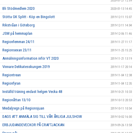
2020-01-27 12:09
Bli Stödmedlem 2020
2020-01-13 14:45
Stötta GK Splitt - Köp en Bingolott
2019-12-11 15:07
Rikstvåan i Göteborg
2019-12-11 14:04
JSM på hemmaplan
2019-12-06 11:46
Regionfemman 24/11
2019-11-27 11:17
Regionsexan 23/11
2019-11-25 15:25
Anmälningsinformation inför VT 2020
2019-11-21 13:19
Vinnare Delikatesskungen 2019
2019-11-17 20:14
Regiontrean
2019-11-04 12:38
Regionfyran
2019-11-04 12:35
Inställd träning endast helgen Vecka 48
2019-10-21 10:33
Regionåttan 13/10
2019-10-13 20:53
Medaljregn på Regionsjuan
2019-10-11 10:54
DAGS ATT ANMÄLA SIG TILL VÅR ÅRLIGA JULSHOW
2019-10-02 16:00
ERBJUDANDEVECKOR PÅ CRAFTJACKAN
2019-09-26 13:58