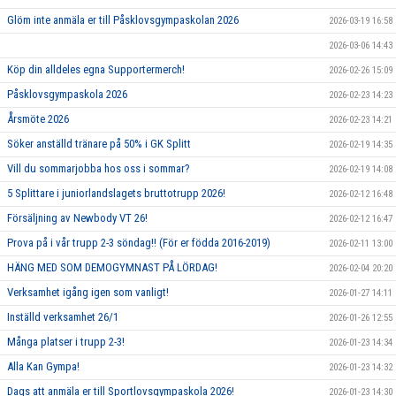
Glöm inte anmäla er till Påsklovsgympaskolan 2026
2026-03-19 16:58
2026-03-06 14:43
Köp din alldeles egna Supportermerch!
2026-02-26 15:09
Påsklovsgympaskola 2026
2026-02-23 14:23
Årsmöte 2026
2026-02-23 14:21
Söker anställd tränare på 50% i GK Splitt
2026-02-19 14:35
Vill du sommarjobba hos oss i sommar?
2026-02-19 14:08
5 Splittare i juniorlandslagets bruttotrupp 2026!
2026-02-12 16:48
Försäljning av Newbody VT 26!
2026-02-12 16:47
Prova på i vår trupp 2-3 söndag!! (För er födda 2016-2019)
2026-02-11 13:00
HÄNG MED SOM DEMOGYMNAST PÅ LÖRDAG!
2026-02-04 20:20
Verksamhet igång igen som vanligt!
2026-01-27 14:11
Inställd verksamhet 26/1
2026-01-26 12:55
Många platser i trupp 2-3!
2026-01-23 14:34
Alla Kan Gympa!
2026-01-23 14:32
Dags att anmäla er till Sportlovsgympaskola 2026!
2026-01-23 14:30