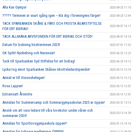
Alla Kan Gympa!
2025-08-25 11:10
????? Terminen är snart igång igen – klä dig i föreningens färger!
2025-08-20 12:49
TACK SPARBANKEN SKÅNE & FÄRS OCH FROSTA ÄGARSTIFTELSE
2025-08-07 14:17
FÖR ERT BIDRAG!
TACK ALLMÄNA ARVSFONDEN FÖR ERT BIDRAG OCH STÖD!
2025-08-07 14:10
Datum för bokning höstterminen 2025!
2025-07-01 17:52
GK Splitt Nyckelring och Necessär!
2025-06-25 12:22
Tack till Sparbanken Syd Stiftelse för ert bidrag!
2025-06-23 14:12
Lycke tog emot Sparbanken Skånes Idrottsledarstipendie!
2025-05-15 15:14
Anmäl er till Visionshelegen!
2025-05-15 15:12
Rosa Lappen!
2025-05-15 15:07
Extrainsatt Årsmöte
2025-05-14 12:07
Anmälan för Summercamp och Sommargympaskolan 2025 är öppen!
2025-03-31 13:15
Ansök om att vara ledare till våra lovskolor under våren och
2025-03-13 14:39
sommaren 2025!
Anmälan för Sportlovsgympaskola öppen!!
2025-01-15 14:10
Anmälan för tidigare medlemmar ÖPPEN!
2024-12-27 08:00