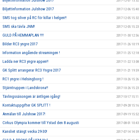
Biljettinformation Julshow 2017
2017-12-07 13:32
Biljettinformation Julshow 2017
2017-12-06 15:40
SMS tog silver på RC för killar i helgen!!
2017-12-05 15:32
SMS ska tävla JNM!
2017-12-05 15:23
GULD PÅ HEMMAPLAN !!!!
2017-11-30 12:56
Bilder RC3 yngre 2017
2017-11-26 10:19
Information angående streamingen !
2017-11-25 12:18
Ladda ner RC3 yngre appen!!
2017-11-22 13:08
GK Splitt arrangerar RC3 Yngre 2017
2017-11-21 19:59
RC1 yngre i Helsingborg !
2017-10-26 15:26
Stjärntruppen i Landskrona!!
2017-10-26 15:23
Tävlingssäsongen är äntligen igång!
2017-10-17 15:11
Kontaktuppgifter GK SPLITT !
2017-09-28 15:16
Anmälan till Julshow 2017!
2017-09-19 15:52
Cirkus Olympia kommer till Ystad den 8 augusti
2017-08-01 10:43
Kansliet stängt vecka 29-30!
2017-07-14 14:59