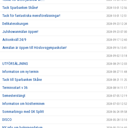
Tack Sparbanken Skåne!
2024-10-01 12:56
Tack för fantastiska mensföreläsningar!
2024-10-01 12:51
Delikatesskungen
2024-09-23 12:24
Julshowanmälan öppen!
2024-09-23 07:00
Actionkväll 24/9
2024-09-17 12:40
Anmälan är öppen till Höslovsgympaskolan!
2024-09-16 13:41
2024-09-02 13:18
UTFÖRSÄLJNING
2024-08-29 12:03
Information om ny termin
2024-08-27 11:48
Tack till Sparbanken Skåne
2024-08-21 11:25
Terminsstart v 36
2024-08-14 11:17
Semesterstängt
2024-07-05 12:19
Information om höstterminen
2024-07-03 12:52
Sommarbingo med GK Splitt
2024-06-24 09:58
DISCO
2024-05-28 13:10
NY info om bokningsdatum
2024-05-23 16:40