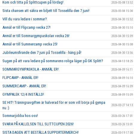
Kom och titta på Splittcupen på lördag!
2026-05-08 13:52
Sista chansen att säkra en biljett till Tosselilla den 7 juni!
2026-05-04 15:34
Vill du vara ledare i sommar?
2026-04-30 15:52
Anmäl er till Flipcamp vecka 27!
2026-04-30 15:10
Anmäl er till Sommargympaskolan vecka 26!
2026-04-30 15:09
Anmäl er till Summercamp vecka 25!
2026-04-30 15:08
Jubileumsfirande den 7 juni på Tosselilla - häng på!
2026-04-30 13:56
Sugen på att vara ledare på sommarens roliga läger på GK Splitt?
2026-04-13 18:25
SOMMARGYMPASKOLA - ANMÄL ER!
2026-04-09 16:11
FLIPCAMP - ANMÄL ER!
2026-04-09 16:10
SUMMERCAMP - ANMÄL ER!
2026-04-09 16:09
GYMPALEK 12/4 INSTÄLLD!
2026-04-09 15:09
SE HIT! Träningsavgiften är halverad för er som vill börja på gympa
2026-03-27 14:13
nu :)
Sommarjobba hos oss!
2026-03-26 17:01
SVARA PÅ KALLELSEN TILL SLITTCUPEN 2026!
2026-03-26 15:01
SISTA DAGEN ATT BESTÄLLA SUPPORTERMERCH!
2026-03-19 17:00