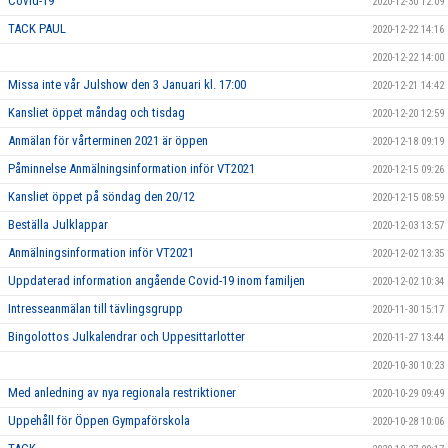
Covid-19
2020-12-30 12:09
TACK PAUL
2020-12-22 14:16
2020-12-22 14:00
Missa inte vår Julshow den 3 Januari kl. 17:00
2020-12-21 14:42
Kansliet öppet måndag och tisdag
2020-12-20 12:59
Anmälan för vårterminen 2021 är öppen
2020-12-18 09:19
Påminnelse Anmälningsinformation inför VT2021
2020-12-15 09:26
Kansliet öppet på söndag den 20/12
2020-12-15 08:59
Beställa Julklappar
2020-12-03 13:57
Anmälningsinformation inför VT2021
2020-12-02 13:35
Uppdaterad information angående Covid-19 inom familjen
2020-12-02 10:34
Intresseanmälan till tävlingsgrupp
2020-11-30 15:17
Bingolottos Julkalendrar och Uppesittarlotter
2020-11-27 13:44
2020-10-30 10:23
Med anledning av nya regionala restriktioner
2020-10-29 09:49
Uppehåll för Öppen Gympaförskola
2020-10-28 10:06