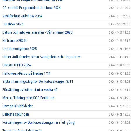
QR kod till Programblad Julshow 2024
2024-12-15 10:00
Väskförbud Julshow 2024
2024-12-13 20:02
Julshow 2024
2024-12-13 20:00
Datum och info om anmälan - Vårterminen 2025
2024-11-27 14:25
Bli tränare 2025!
2024-11-26 15:12
Ungdomsstyrelse 2025
2024-11-21 14:47
Priser Julkalender, Rosa Sverigelott och Bingolotter
2024-11-05 14:41
BINGOLOTTO 2024
2024-11-04 13:38
Halloween-Disco på fredag 1/11
2024-10-30 14:26
Sista inlämningsdag för Delikatesskungen 3/11
2024-10-30 14:24
Försäljning av lotter startar vecka 45
2024-10-24 15:19
Mental Träning med SOS-Fortitude
2024-10-24 14:25
Snygga Klubbkläder!
2024-10-23 15:08
Delikatesskungen
2024-10-21 12:25
Försäljningen av Delikatesskungen är i full gång!
2024-10-10 15:25
Temat för årets julshow är…..
2024-10-03 10:41