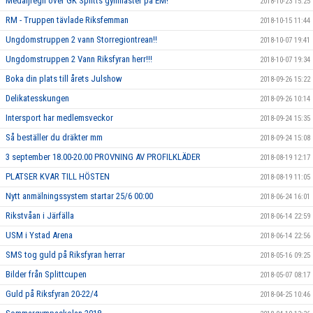
Medaljregn över GK Splitts gymnaster på EM!
2018-10-23 15:25
RM - Truppen tävlade Riksfemman
2018-10-15 11:44
Ungdomstruppen 2 vann Storregiontrean!!
2018-10-07 19:41
Ungdomstruppen 2 Vann Riksfyran herr!!!
2018-10-07 19:34
Boka din plats till årets Julshow
2018-09-26 15:22
Delikatesskungen
2018-09-26 10:14
Intersport har medlemsveckor
2018-09-24 15:35
Så beställer du dräkter mm
2018-09-24 15:08
3 september 18.00-20.00 PROVNING AV PROFILKLÄDER
2018-08-19 12:17
PLATSER KVAR TILL HÖSTEN
2018-08-19 11:05
Nytt anmälningssystem startar 25/6 00:00
2018-06-24 16:01
Rikstvåan i Järfälla
2018-06-14 22:59
USM i Ystad Arena
2018-06-14 22:56
SMS tog guld på Riksfyran herrar
2018-05-16 09:25
Bilder från Splittcupen
2018-05-07 08:17
Guld på Riksfyran 20-22/4
2018-04-25 10:46