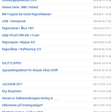
Sommargympaskolan 2018
2018-04-19 13:36
Hannes tävlar JNM i Finland
2018-04-14 10:25
RM-Truppen har tävlat Regionfemman!
2018-04-11 14:34
USM - lotteripriser
2018-04-05 17:04
Regionsexan i Åhus 18/3
2018-03-20 16:17
Hjälp till på USM den 1-3 juni
2018-03-14 12:50
Regionsjuan i Klippan 4/3
2018-03-06 15:46
Regionåttan i Staffanstorp 3/3
2018-03-06 15:43
2018-02-20 21:24
SPLITTLOPPIS!
2018-01-29 14:14
Uppsamlingsdatum för shopen våren 2018!!
2018-01-26 14:23
2017-12-22 14:47
JULSHOW 2017
2017-12-18 12:14
Köp Bingolotto
2017-12-18 12:04
Vinnare av Delikatesskungens-tävling är ......
2017-12-13 14:20
Välkommen på föreningsdagar!!
2017-12-07 14:57