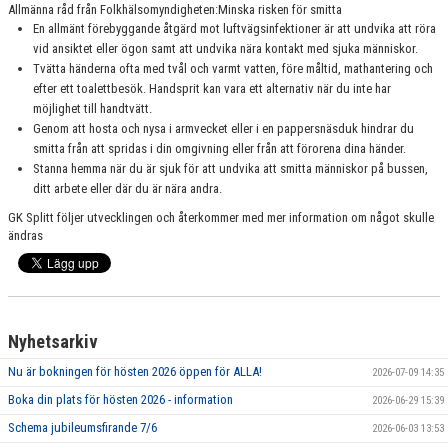
Allmänna råd från Folkhälsomyndigheten:Minska risken för smitta
En allmänt förebyggande åtgärd mot luftvägsinfektioner är att undvika att röra
vid ansiktet eller ögon samt att undvika nära kontakt med sjuka människor.
Tvätta händerna ofta med tvål och varmt vatten, före måltid, mathantering och
efter ett toalettbesök. Handsprit kan vara ett alternativ när du inte har
möjlighet till handtvätt.
Genom att hosta och nysa i armvecket eller i en pappersnäsduk hindrar du
smitta från att spridas i din omgivning eller från att förorena dina händer.
Stanna hemma när du är sjuk för att undvika att smitta människor på bussen,
ditt arbete eller där du är nära andra.
GK Splitt följer utvecklingen och återkommer med mer information om något skulle
ändras
Nyhetsarkiv
Nu är bokningen för hösten 2026 öppen för ALLA!
2026-07-09 14:35
Boka din plats för hösten 2026 - information
2026-06-29 15:39
Schema jubileumsfirande 7/6
2026-06-03 13:53