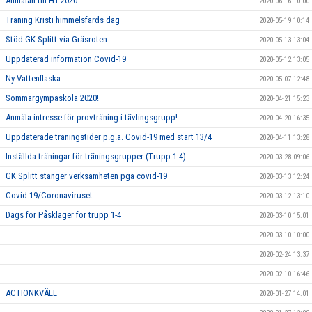
Anmälan till HT-2020
2020-06-16 10:00
Träning Kristi himmelsfärds dag
2020-05-19 10:14
Stöd GK Splitt via Gräsroten
2020-05-13 13:04
Uppdaterad information Covid-19
2020-05-12 13:05
Ny Vattenflaska
2020-05-07 12:48
Sommargympaskola 2020!
2020-04-21 15:23
Anmäla intresse för provträning i tävlingsgrupp!
2020-04-20 16:35
Uppdaterade träningstider p.g.a. Covid-19 med start 13/4
2020-04-11 13:28
Inställda träningar för träningsgrupper (Trupp 1-4)
2020-03-28 09:06
GK Splitt stänger verksamheten pga covid-19
2020-03-13 12:24
Covid-19/Coronaviruset
2020-03-12 13:10
Dags för Påskläger för trupp 1-4
2020-03-10 15:01
2020-03-10 10:00
2020-02-24 13:37
2020-02-10 16:46
ACTIONKVÄLL
2020-01-27 14:01