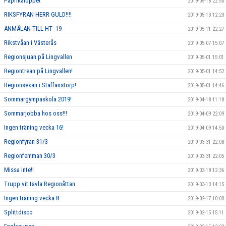
Paprikaloppet
2019-05-18 22:50
RIKSFYRAN HERR GULD!!!!
2019-05-13 12:23
ANMÄLAN TILL HT -19
2019-05-11 22:27
Rikstvåan i Västerås
2019-05-07 15:07
Regionsjuan på Lingvallen
2019-05-01 15:01
Regiontrean på Lingvallen!
2019-05-01 14:52
Regionsexan i Staffanstorp!
2019-05-01 14:46
Sommargympaskola 2019!
2019-04-18 11:18
Sommarjobba hos oss!!!
2019-04-09 22:09
Ingen träning vecka 16!
2019-04-09 14:50
Regionfyran 31/3
2019-03-31 22:08
Regionfemman 30/3
2019-03-31 22:05
Missa inte!!
2019-03-18 12:36
Trupp vit tävla Regionåttan
2019-03-13 14:15
Ingen träning vecka 8
2019-02-17 10:00
Splittdisco
2019-02-15 15:11