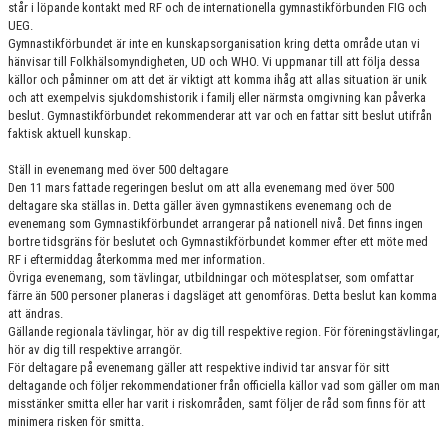
står i löpande kontakt med RF och de internationella gymnastikförbunden FIG och
GRUPPER OCH TIDER
UEG.
Gymnastikförbundet är inte en kunskapsorganisation kring detta område utan vi
STÖDMEDLEM
hänvisar till Folkhälsomyndigheten, UD och WHO. Vi uppmanar till att följa dessa
källor och påminner om att det är viktigt att komma ihåg att allas situation är unik
och att exempelvis sjukdomshistorik i familj eller närmsta omgivning kan påverka
SPONSRING
beslut. Gymnastikförbundet rekommenderar att var och en fattar sitt beslut utifrån
faktisk aktuell kunskap.
FRÅGOR & SVAR
Ställ in evenemang med över 500 deltagare
FUNKTIONÄRER
Den 11 mars fattade regeringen beslut om att alla evenemang med över 500
deltagare ska ställas in. Detta gäller även gymnastikens evenemang och de
evenemang som Gymnastikförbundet arrangerar på nationell nivå. Det finns ingen
FRITIDSKORTET
bortre tidsgräns för beslutet och Gymnastikförbundet kommer efter ett möte med
RF i eftermiddag återkomma med mer information.
Övriga evenemang, som tävlingar, utbildningar och mötesplatser, som omfattar
färre än 500 personer planeras i dagsläget att genomföras. Detta beslut kan komma
att ändras.
Gällande regionala tävlingar, hör av dig till respektive region. För föreningstävlingar,
hör av dig till respektive arrangör.
För deltagare på evenemang gäller att respektive individ tar ansvar för sitt
deltagande och följer rekommendationer från officiella källor vad som gäller om man
misstänker smitta eller har varit i riskområden, samt följer de råd som finns för att
minimera risken för smitta.