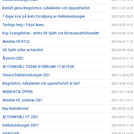
Beställ gärna Bingolottos Julkalender och Uppesittarlott
2022-11-01 14:20
7 dagar kvar på årets försäljning av Delikatesskungen
2022-10-31 22:07
Tävlings helg i Ystad Arena
2022-10-23 10:21
Köp Sverigelotten - stötta GK Splitt och Bröstcancerförbundet!
2022-09-28 16:14
Anmälan till HT-22
2022-06-02 11:55
GK Splitt söker en kanslist
2022-05-08 15:00
Årsmöte 2022
2022-02-10 11:14
ACTIONKVÄLL TISDAG 8 FEBRUARI 17.00-19.00
2022-02-07 14:36
Vinnare Delikatesskungen 2021
2021-11-20 09:05
Bingolottos Julkalender och uppesittarlott är här!!
2021-10-30 15:02
WEBBUKTIK ÖPPEN
2021-10-12 14:24
Anmälan till Julshow 2021
2021-10-12 14:17
Nya Restriktioner
2021-09-29 12:20
ACTIONKVÄLL HT 2021
2021-09-21 15:53
Delikatesskungen 2021!
2021-09-10 11:10
SEMESTER
2021-07-15 14:29