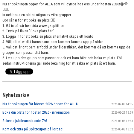
Nu är bokningen öppen för ALLA som vill gympa hos oss under hösten 2026!🤩💜
GRUPPER OCH TIDER
🤸🏽‍♀️
In och boka en plats i någon av våra grupper.
STÖDMEDLEM
Gör såhär för att boka en plats:👇🏼
1. Gå in på vår hemsida www.gksplitt.se
SPONSRING
2. Tryck på fliken ”Boka plats här”
3. Logga in för att boka en plats alternativt skapa ett konto
4. Välj därefter ditt barns namn som kommer komma upp på sidan
FRÅGOR & SVAR
5. Välj det år ditt barn är född under åldersfliken, det kommer då att komma upp de
grupper som passar ditt barn.
FUNKTIONÄRER
6. Leta upp den grupp som passar er och ert barn bäst och boka en plats. Följ
sedan instruktionerna gällande betalning för att säkra en plats åt ert barn.
FRITIDSKORTET
Nyhetsarkiv
Nu är bokningen för hösten 2026 öppen för ALLA!
2026-07-09 14:35
Boka din plats för hösten 2026 - information
2026-06-29 15:39
Schema jubileumsfirande 7/6
2026-06-03 13:53
Kom och titta på Splittcupen på lördag!
2026-05-08 13:52