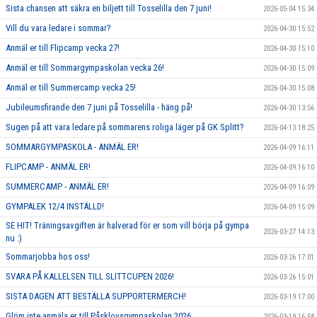
Sista chansen att säkra en biljett till Tosselilla den 7 juni!
2026-05-04 15:34
Vill du vara ledare i sommar?
2026-04-30 15:52
Anmäl er till Flipcamp vecka 27!
2026-04-30 15:10
Anmäl er till Sommargympaskolan vecka 26!
2026-04-30 15:09
Anmäl er till Summercamp vecka 25!
2026-04-30 15:08
Jubileumsfirande den 7 juni på Tosselilla - häng på!
2026-04-30 13:56
Sugen på att vara ledare på sommarens roliga läger på GK Splitt?
2026-04-13 18:25
SOMMARGYMPASKOLA - ANMÄL ER!
2026-04-09 16:11
FLIPCAMP - ANMÄL ER!
2026-04-09 16:10
SUMMERCAMP - ANMÄL ER!
2026-04-09 16:09
GYMPALEK 12/4 INSTÄLLD!
2026-04-09 15:09
SE HIT! Träningsavgiften är halverad för er som vill börja på gympa
2026-03-27 14:13
nu :)
Sommarjobba hos oss!
2026-03-26 17:01
SVARA PÅ KALLELSEN TILL SLITTCUPEN 2026!
2026-03-26 15:01
SISTA DAGEN ATT BESTÄLLA SUPPORTERMERCH!
2026-03-19 17:00
Glöm inte anmäla er till Påsklovsgympaskolan 2026
2026-03-19 16:58