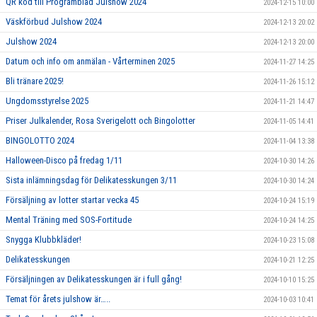
QR kod till Programblad Julshow 2024
2024-12-15 10:00
Väskförbud Julshow 2024
2024-12-13 20:02
Julshow 2024
2024-12-13 20:00
Datum och info om anmälan - Vårterminen 2025
2024-11-27 14:25
Bli tränare 2025!
2024-11-26 15:12
Ungdomsstyrelse 2025
2024-11-21 14:47
Priser Julkalender, Rosa Sverigelott och Bingolotter
2024-11-05 14:41
BINGOLOTTO 2024
2024-11-04 13:38
Halloween-Disco på fredag 1/11
2024-10-30 14:26
Sista inlämningsdag för Delikatesskungen 3/11
2024-10-30 14:24
Försäljning av lotter startar vecka 45
2024-10-24 15:19
Mental Träning med SOS-Fortitude
2024-10-24 14:25
Snygga Klubbkläder!
2024-10-23 15:08
Delikatesskungen
2024-10-21 12:25
Försäljningen av Delikatesskungen är i full gång!
2024-10-10 15:25
Temat för årets julshow är…..
2024-10-03 10:41