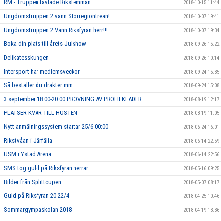
RM - Truppen tävlade Riksfemman
2018-10-15 11:44
Ungdomstruppen 2 vann Storregiontrean!!
2018-10-07 19:41
Ungdomstruppen 2 Vann Riksfyran herr!!!
2018-10-07 19:34
Boka din plats till årets Julshow
2018-09-26 15:22
Delikatesskungen
2018-09-26 10:14
Intersport har medlemsveckor
2018-09-24 15:35
Så beställer du dräkter mm
2018-09-24 15:08
3 september 18.00-20.00 PROVNING AV PROFILKLÄDER
2018-08-19 12:17
PLATSER KVAR TILL HÖSTEN
2018-08-19 11:05
Nytt anmälningssystem startar 25/6 00:00
2018-06-24 16:01
Rikstvåan i Järfälla
2018-06-14 22:59
USM i Ystad Arena
2018-06-14 22:56
SMS tog guld på Riksfyran herrar
2018-05-16 09:25
Bilder från Splittcupen
2018-05-07 08:17
Guld på Riksfyran 20-22/4
2018-04-25 10:46
Sommargympaskolan 2018
2018-04-19 13:36