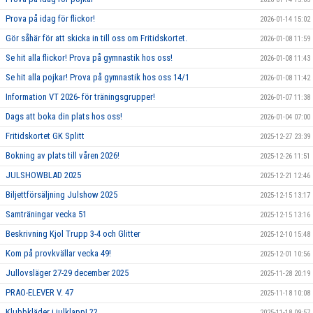
Prova på idag för flickor!
2026-01-14 15:02
Gör såhär för att skicka in till oss om Fritidskortet.
2026-01-08 11:59
Se hit alla flickor! Prova på gymnastik hos oss!
2026-01-08 11:43
Se hit alla pojkar! Prova på gymnastik hos oss 14/1
2026-01-08 11:42
Information VT 2026- för träningsgrupper!
2026-01-07 11:38
Dags att boka din plats hos oss!
2026-01-04 07:00
Fritidskortet GK Splitt
2025-12-27 23:39
Bokning av plats till våren 2026!
2025-12-26 11:51
JULSHOWBLAD 2025
2025-12-21 12:46
Biljettförsäljning Julshow 2025
2025-12-15 13:17
Samträningar vecka 51
2025-12-15 13:16
Beskrivning Kjol Trupp 3-4 och Glitter
2025-12-10 15:48
Kom på provkvällar vecka 49!
2025-12-01 10:56
Jullovsläger 27-29 december 2025
2025-11-28 20:19
PRAO-ELEVER V. 47
2025-11-18 10:08
Klubbkläder i julklapp! ??
2025-11-18 09:57