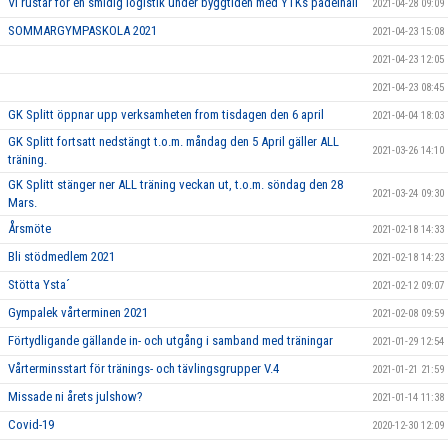
Vi rustar för en smidig logistik under byggtiden med YTKs padelhall
2021-04-28 09:09
SOMMARGYMPASKOLA 2021
2021-04-23 15:08
2021-04-23 12:05
2021-04-23 08:45
GK Splitt öppnar upp verksamheten from tisdagen den 6 april
2021-04-04 18:03
GK Splitt fortsatt nedstängt t.o.m. måndag den 5 April gäller ALL
2021-03-26 14:10
träning.
GK Splitt stänger ner ALL träning veckan ut, t.o.m. söndag den 28
2021-03-24 09:30
Mars.
Årsmöte
2021-02-18 14:33
Bli stödmedlem 2021
2021-02-18 14:23
Stötta Ysta´
2021-02-12 09:07
Gympalek vårterminen 2021
2021-02-08 09:59
Förtydligande gällande in- och utgång i samband med träningar
2021-01-29 12:54
Vårterminsstart för tränings- och tävlingsgrupper V.4
2021-01-21 21:59
Missade ni årets julshow?
2021-01-14 11:38
Covid-19
2020-12-30 12:09