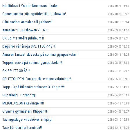
Nötförbud i Ystads kommuns lokaler
2016-10-26 14:00
Gemensamma träningstider till Julshowen!
2016-10-25 10:22
Påminnelse: Anmälan till julshow!!
2016-10-13 15:14
Anmälan till Julshowen 2016!!!
2016-09-28 14:57
GK Splitts 30-års jubileum !!
2016-09-06 12:31
Dags för vår årliga SPLITTLOPPIS !!
2016-09-05 12:30
Ännu en fantastisk vecka på sommargympaskolan!!
2016-08-16 15:23
Toppen vecka på sommargympaskolan!!
2016-08-03 16:39
GK SPLITT 30 ÅR !!
2016-07-04 12:12
SPLITTCUPEN- Fantastisk terminsavslutning!!!
2016-05-30 15:01
Topp 10 på Riksmästerskapen 3 -Yngre !!!!
2016-05-10 14:20
Superhelg i Göteborg!!
2016-04-26 13:13
MEDALJREGN i Kävlinge !!!!!
2016-04-18 13:08
Grymma gymnaster i Klippan!!!
2016-04-06 12:27
Tävlingsdags- vi behöver Er hjälp!
2016-03-10 12:59
Tack för den här terminen!!
2015-12-16 14:26