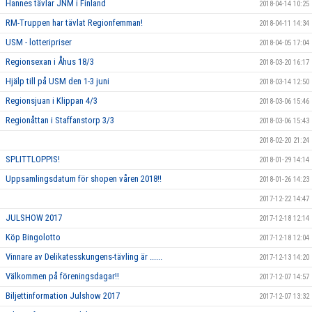
Hannes tävlar JNM i Finland
2018-04-14 10:25
RM-Truppen har tävlat Regionfemman!
2018-04-11 14:34
USM - lotteripriser
2018-04-05 17:04
Regionsexan i Åhus 18/3
2018-03-20 16:17
Hjälp till på USM den 1-3 juni
2018-03-14 12:50
Regionsjuan i Klippan 4/3
2018-03-06 15:46
Regionåttan i Staffanstorp 3/3
2018-03-06 15:43
2018-02-20 21:24
SPLITTLOPPIS!
2018-01-29 14:14
Uppsamlingsdatum för shopen våren 2018!!
2018-01-26 14:23
2017-12-22 14:47
JULSHOW 2017
2017-12-18 12:14
Köp Bingolotto
2017-12-18 12:04
Vinnare av Delikatesskungens-tävling är ......
2017-12-13 14:20
Välkommen på föreningsdagar!!
2017-12-07 14:57
Biljettinformation Julshow 2017
2017-12-07 13:32