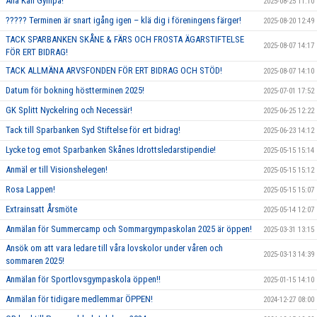
Alla Kan Gympa!
2025-08-25 11:10
????? Terminen är snart igång igen – klä dig i föreningens färger!
2025-08-20 12:49
TACK SPARBANKEN SKÅNE & FÄRS OCH FROSTA ÄGARSTIFTELSE
2025-08-07 14:17
FÖR ERT BIDRAG!
TACK ALLMÄNA ARVSFONDEN FÖR ERT BIDRAG OCH STÖD!
2025-08-07 14:10
Datum för bokning höstterminen 2025!
2025-07-01 17:52
GK Splitt Nyckelring och Necessär!
2025-06-25 12:22
Tack till Sparbanken Syd Stiftelse för ert bidrag!
2025-06-23 14:12
Lycke tog emot Sparbanken Skånes Idrottsledarstipendie!
2025-05-15 15:14
Anmäl er till Visionshelegen!
2025-05-15 15:12
Rosa Lappen!
2025-05-15 15:07
Extrainsatt Årsmöte
2025-05-14 12:07
Anmälan för Summercamp och Sommargympaskolan 2025 är öppen!
2025-03-31 13:15
Ansök om att vara ledare till våra lovskolor under våren och
2025-03-13 14:39
sommaren 2025!
Anmälan för Sportlovsgympaskola öppen!!
2025-01-15 14:10
Anmälan för tidigare medlemmar ÖPPEN!
2024-12-27 08:00