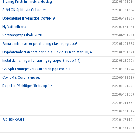
Träning Kristi himmelsfärds dag
2020-05-19 10:14
Stöd GK Splitt via Gräsroten
2020-05-13 13:04
Uppdaterad information Covid-19
2020-05-12 13:05
Ny Vattenflaska
2020-05-07 12:48
Sommargympaskola 2020!
2020-04-21 15:23
Anmäla intresse för provträning i tävlingsgrupp!
2020-04-20 16:35
Uppdaterade träningstider p.g.a. Covid-19 med start 13/4
2020-04-11 13:28
Inställda träningar för träningsgrupper (Trupp 1-4)
2020-03-28 09:06
GK Splitt stänger verksamheten pga covid-19
2020-03-13 12:24
Covid-19/Coronaviruset
2020-03-12 13:10
Dags för Påskläger för trupp 1-4
2020-03-10 15:01
2020-03-10 10:00
2020-02-24 13:37
2020-02-10 16:46
ACTIONKVÄLL
2020-01-27 14:01
2020-01-27 12:09