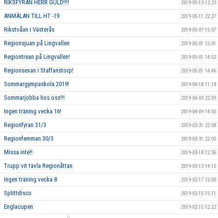
RIKSFYRAN HERR GULD!!!!
2019-05-13 12:23
ANMÄLAN TILL HT -19
2019-05-11 22:27
Rikstvåan i Västerås
2019-05-07 15:07
Regionsjuan på Lingvallen
2019-05-01 15:01
Regiontrean på Lingvallen!
2019-05-01 14:52
Regionsexan i Staffanstorp!
2019-05-01 14:46
Sommargympaskola 2019!
2019-04-18 11:18
Sommarjobba hos oss!!!
2019-04-09 22:09
Ingen träning vecka 16!
2019-04-09 14:50
Regionfyran 31/3
2019-03-31 22:08
Regionfemman 30/3
2019-03-31 22:05
Missa inte!!
2019-03-18 12:36
Trupp vit tävla Regionåttan
2019-03-13 14:15
Ingen träning vecka 8
2019-02-17 10:00
Splittdisco
2019-02-15 15:11
Englacupen
2019-02-15 12:22