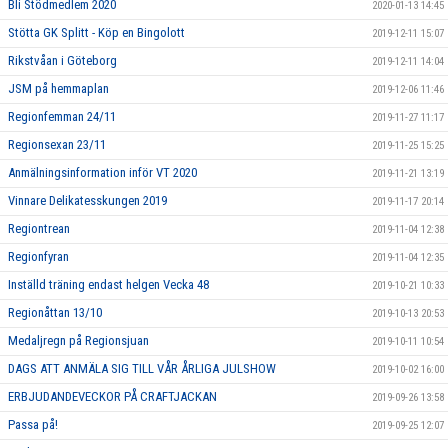
Bli Stödmedlem 2020
2020-01-13 14:45
Stötta GK Splitt - Köp en Bingolott
2019-12-11 15:07
Rikstvåan i Göteborg
2019-12-11 14:04
JSM på hemmaplan
2019-12-06 11:46
Regionfemman 24/11
2019-11-27 11:17
Regionsexan 23/11
2019-11-25 15:25
Anmälningsinformation inför VT 2020
2019-11-21 13:19
Vinnare Delikatesskungen 2019
2019-11-17 20:14
Regiontrean
2019-11-04 12:38
Regionfyran
2019-11-04 12:35
Inställd träning endast helgen Vecka 48
2019-10-21 10:33
Regionåttan 13/10
2019-10-13 20:53
Medaljregn på Regionsjuan
2019-10-11 10:54
DAGS ATT ANMÄLA SIG TILL VÅR ÅRLIGA JULSHOW
2019-10-02 16:00
ERBJUDANDEVECKOR PÅ CRAFTJACKAN
2019-09-26 13:58
Passa på!
2019-09-25 12:07