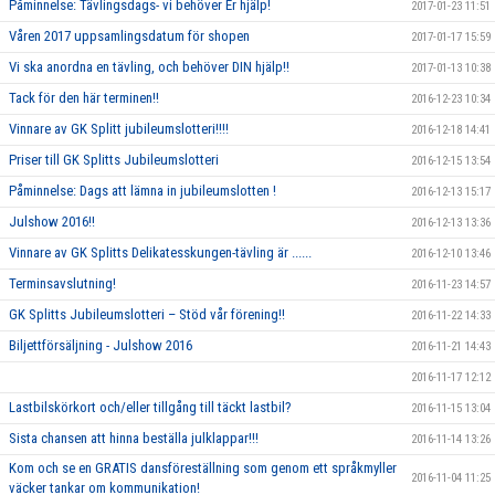
Påminnelse: Tävlingsdags- vi behöver Er hjälp!
2017-01-23 11:51
Våren 2017 uppsamlingsdatum för shopen
2017-01-17 15:59
Vi ska anordna en tävling, och behöver DIN hjälp!!
2017-01-13 10:38
Tack för den här terminen!!
2016-12-23 10:34
Vinnare av GK Splitt jubileumslotteri!!!!
2016-12-18 14:41
Priser till GK Splitts Jubileumslotteri
2016-12-15 13:54
Påminnelse: Dags att lämna in jubileumslotten !
2016-12-13 15:17
Julshow 2016!!
2016-12-13 13:36
Vinnare av GK Splitts Delikatesskungen-tävling är ......
2016-12-10 13:46
Terminsavslutning!
2016-11-23 14:57
GK Splitts Jubileumslotteri – Stöd vår förening!!
2016-11-22 14:33
Biljettförsäljning - Julshow 2016
2016-11-21 14:43
2016-11-17 12:12
Lastbilskörkort och/eller tillgång till täckt lastbil?
2016-11-15 13:04
Sista chansen att hinna beställa julklappar!!!
2016-11-14 13:26
Kom och se en GRATIS dansföreställning som genom ett språkmyller
2016-11-04 11:25
väcker tankar om kommunikation!