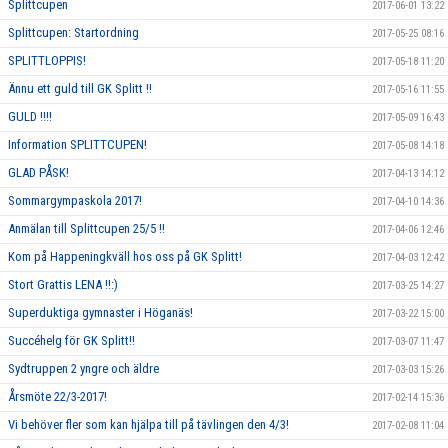
Splittcupen
2017-06-01 13:22
Splittcupen: Startordning
2017-05-25 08:16
SPLITTLOPPIS!
2017-05-18 11:20
Ännu ett guld till GK Splitt !!
2017-05-16 11:55
GULD !!!!
2017-05-09 16:43
Information SPLITTCUPEN!
2017-05-08 14:18
GLAD PÅSK!
2017-04-13 14:12
Sommargympaskola 2017!
2017-04-10 14:36
Anmälan till Splittcupen 25/5 !!
2017-04-06 12:46
Kom på Happeningkväll hos oss på GK Splitt!
2017-04-03 12:42
Stort Grattis LENA !!:)
2017-03-25 14:27
Superduktiga gymnaster i Höganäs!
2017-03-22 15:00
Succéhelg för GK Splitt!!
2017-03-07 11:47
Sydtruppen 2 yngre och äldre
2017-03-03 15:26
Årsmöte 22/3-2017!
2017-02-14 15:36
Vi behöver fler som kan hjälpa till på tävlingen den 4/3!
2017-02-08 11:04