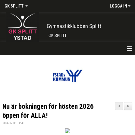
GK SPLITT
LOGGA IN
Gymnastikklubben Splitt
GK SPLITT
HEM
FÖRENINGEN
KONTAKT
BOKA PLATS HÄR
Nu är bokningen för hösten 2026
<
>
INTRESSEANMÄLAN
öppen för ALLA!
2026-07-09 14:35
SHOP