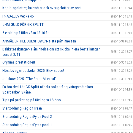
Köp bingolotter, kalendrar och sverigelotter av oss!
2025-11-10 15:44
PRAO-ELEV vecka 46
2025-11-10 15:43
JNM-GULD FÖR GK SPLITT
2025-11-10 15:42
6:e plats på Rikstvåan 13-16 år
2025-11-10 15:40
ANMÄL ER TILL JULSHOWEN- sista påminnelsen
2025-10-31 08:00
Delikatesskungen- Påminnelse om att skicka in era beställningar
2025-10-30 15:27
senast 2/11
Grymma prestationer!
2025-10-30 15:23
Höstlovsgympaskolan 2025- Blev succé!
2025-10-30 15:22
Julshow 2025- "The Splitt Musical"
2025-10-30 15:19
En bra deal för GK Splitt när du bokar rådgivningsmöte hos
2025-10-16 14:19
Sparbanken Skåne.
Tips på parkering på tävlingen i Sjöbo
2025-10-11 10:15
Startordning RegionTrean
2025-10-11 09:47
Startordning RegionFyran Pool 2
2025-10-11 09:46
Startordning RegionFyran pool 1
2025-10-11 09:45