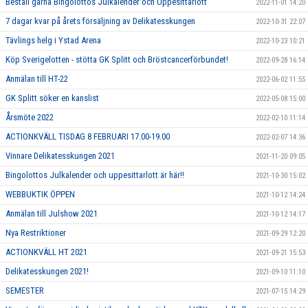
Beställ gärna Bingolottos Julkalender och Uppesittarlott
2022-11-01 14:20
7 dagar kvar på årets försäljning av Delikatesskungen
2022-10-31 22:07
Tävlings helg i Ystad Arena
2022-10-23 10:21
Köp Sverigelotten - stötta GK Splitt och Bröstcancerförbundet!
2022-09-28 16:14
Anmälan till HT-22
2022-06-02 11:55
GK Splitt söker en kanslist
2022-05-08 15:00
Årsmöte 2022
2022-02-10 11:14
ACTIONKVÄLL TISDAG 8 FEBRUARI 17.00-19.00
2022-02-07 14:36
Vinnare Delikatesskungen 2021
2021-11-20 09:05
Bingolottos Julkalender och uppesittarlott är här!!
2021-10-30 15:02
WEBBUKTIK ÖPPEN
2021-10-12 14:24
Anmälan till Julshow 2021
2021-10-12 14:17
Nya Restriktioner
2021-09-29 12:20
ACTIONKVÄLL HT 2021
2021-09-21 15:53
Delikatesskungen 2021!
2021-09-10 11:10
SEMESTER
2021-07-15 14:29