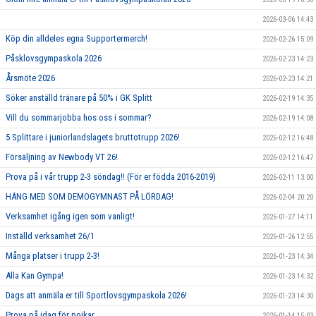
2026-03-06 14:43
Köp din alldeles egna Supportermerch!
2026-02-26 15:09
Påsklovsgympaskola 2026
2026-02-23 14:23
Årsmöte 2026
2026-02-23 14:21
Söker anställd tränare på 50% i GK Splitt
2026-02-19 14:35
Vill du sommarjobba hos oss i sommar?
2026-02-19 14:08
5 Splittare i juniorlandslagets bruttotrupp 2026!
2026-02-12 16:48
Försäljning av Newbody VT 26!
2026-02-12 16:47
Prova på i vår trupp 2-3 söndag!! (För er födda 2016-2019)
2026-02-11 13:00
HÄNG MED SOM DEMOGYMNAST PÅ LÖRDAG!
2026-02-04 20:20
Verksamhet igång igen som vanligt!
2026-01-27 14:11
Inställd verksamhet 26/1
2026-01-26 12:55
Många platser i trupp 2-3!
2026-01-23 14:34
Alla Kan Gympa!
2026-01-23 14:32
Dags att anmäla er till Sportlovsgympaskola 2026!
2026-01-23 14:30
Prova på idag för pojkar
2026-01-14 15:03