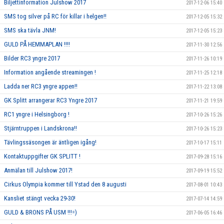
Biljettinformation Julshow 2017
2017-12-06 15:40
SMS tog silver på RC för killar i helgen!!
2017-12-05 15:32
SMS ska tävla JNM!
2017-12-05 15:23
GULD PÅ HEMMAPLAN !!!!
2017-11-30 12:56
Bilder RC3 yngre 2017
2017-11-26 10:19
Information angående streamingen !
2017-11-25 12:18
Ladda ner RC3 yngre appen!!
2017-11-22 13:08
GK Splitt arrangerar RC3 Yngre 2017
2017-11-21 19:59
RC1 yngre i Helsingborg !
2017-10-26 15:26
Stjärntruppen i Landskrona!!
2017-10-26 15:23
Tävlingssäsongen är äntligen igång!
2017-10-17 15:11
Kontaktuppgifter GK SPLITT !
2017-09-28 15:16
Anmälan till Julshow 2017!
2017-09-19 15:52
Cirkus Olympia kommer till Ystad den 8 augusti
2017-08-01 10:43
Kansliet stängt vecka 29-30!
2017-07-14 14:59
GULD & BRONS PÅ USM !!!=)
2017-06-05 16:46