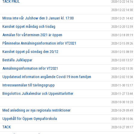
TACK PAUL
2020-12-22 14:16
2020-12-22 14:00
Missa inte vår Julshow den 3 Januari kl. 17:00
2020-12-21 14:42
Kansliet öppet måndag och tisdag
2020-12-20 12:59
Anmälan för vårterminen 2021 är öppen
2020-12-18 09:19
Påminnelse Anmälningsinformation inför VT2021
2020-12-15 09:26
Kansliet öppet på söndag den 20/12
2020-12-15 08:59
Beställa Julklappar
2020-12-03 13:57
Anmälningsinformation inför VT2021
2020-12-02 13:35
Uppdaterad information angående Covid-19 inom familjen
2020-12-02 10:34
Intresseanmälan till tävlingsgrupp
2020-11-30 15:17
Bingolottos Julkalendrar och Uppesittarlotter
2020-11-27 13:44
2020-10-30 10:23
Med anledning av nya regionala restriktioner
2020-10-29 09:49
Uppehåll för Öppen Gympaförskola
2020-10-28 10:06
TACK
2020-10-27 09:17