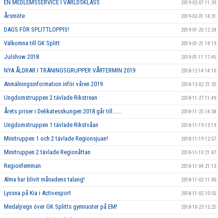
EN MEDLEMSSERVICE I VÄRLDSKLASS
2019-02-07 11:39
Årsmöte
2019-02-01 14:31
DAGS FÖR SPLITTLOPPIS!
2019-01-25 12:24
Välkomna till GK Splitt
2019-01-21 14:19
Julshow 2018
2019-01-11 17:45
NYA ÅLDRAR I TRÄNINGSGRUPPER VÅRTERMIN 2019
2018-12-14 14:10
Anmälningsinformation inför våren 2019
2018-12-02 21:35
Ungdomstruppen 2 tävlade Rikstrean
2018-11-27 11:49
Årets priser i Delikatesskungen 2018 går till......
2018-11-25 14:34
Ungdomstruppen 1 tävlade Rikstvåan
2018-11-19 13:19
Minitruppen 1 och 2 tävlade Regionsjuan!
2018-11-19 12:57
Minitruppen 2 tävlade Regionåttan
2018-11-10 21:47
Regionfemman
2018-11-04 21:13
Alma har blivit månadens talang!
2018-11-02 11:00
Lyssna på Kia i Activesport
2018-11-02 10:55
Medaljregn över GK Splitts gymnaster på EM!
2018-10-23 15:25