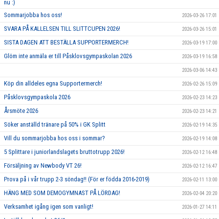
nu :)
Sommarjobba hos oss!
2026-03-26 17:01
SVARA PÅ KALLELSEN TILL SLITTCUPEN 2026!
2026-03-26 15:01
SISTA DAGEN ATT BESTÄLLA SUPPORTERMERCH!
2026-03-19 17:00
Glöm inte anmäla er till Påsklovsgympaskolan 2026
2026-03-19 16:58
2026-03-06 14:43
Köp din alldeles egna Supportermerch!
2026-02-26 15:09
Påsklovsgympaskola 2026
2026-02-23 14:23
Årsmöte 2026
2026-02-23 14:21
Söker anställd tränare på 50% i GK Splitt
2026-02-19 14:35
Vill du sommarjobba hos oss i sommar?
2026-02-19 14:08
5 Splittare i juniorlandslagets bruttotrupp 2026!
2026-02-12 16:48
Försäljning av Newbody VT 26!
2026-02-12 16:47
Prova på i vår trupp 2-3 söndag!! (För er födda 2016-2019)
2026-02-11 13:00
HÄNG MED SOM DEMOGYMNAST PÅ LÖRDAG!
2026-02-04 20:20
Verksamhet igång igen som vanligt!
2026-01-27 14:11