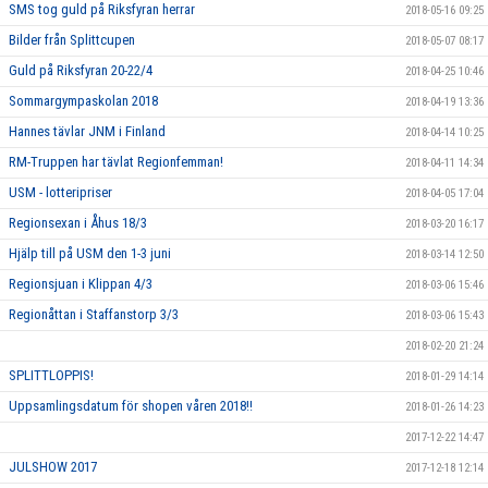
SMS tog guld på Riksfyran herrar
2018-05-16 09:25
Bilder från Splittcupen
2018-05-07 08:17
Guld på Riksfyran 20-22/4
2018-04-25 10:46
Sommargympaskolan 2018
2018-04-19 13:36
Hannes tävlar JNM i Finland
2018-04-14 10:25
RM-Truppen har tävlat Regionfemman!
2018-04-11 14:34
USM - lotteripriser
2018-04-05 17:04
Regionsexan i Åhus 18/3
2018-03-20 16:17
Hjälp till på USM den 1-3 juni
2018-03-14 12:50
Regionsjuan i Klippan 4/3
2018-03-06 15:46
Regionåttan i Staffanstorp 3/3
2018-03-06 15:43
2018-02-20 21:24
SPLITTLOPPIS!
2018-01-29 14:14
Uppsamlingsdatum för shopen våren 2018!!
2018-01-26 14:23
2017-12-22 14:47
JULSHOW 2017
2017-12-18 12:14