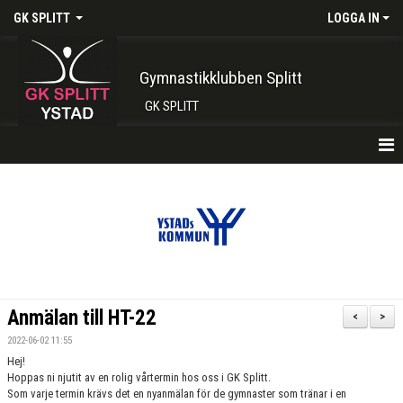
GK SPLITT
LOGGA IN
Gymnastikklubben Splitt
GK SPLITT
HEM
FÖRENINGEN
KONTAKT
BOKA PLATS HÄR
Anmälan till HT-22
<
>
INTRESSEANMÄLAN
2022-06-02 11:55
Hej!
SHOP
Hoppas ni njutit av en rolig vårtermin hos oss i GK Splitt.
Som varje termin krävs det en nyanmälan för de gymnaster som tränar i en