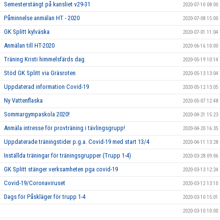
Semesterstängt på kansliet v29-31
2020-07-10 08:00
Påminnelse anmälan HT - 2020
2020-07-08 15:00
GK Splitt kylväska
2020-07-01 11:04
Anmälan till HT-2020
2020-06-16 10:00
Träning Kristi himmelsfärds dag
2020-05-19 10:14
Stöd GK Splitt via Gräsroten
2020-05-13 13:04
Uppdaterad information Covid-19
2020-05-12 13:05
Ny Vattenflaska
2020-05-07 12:48
Sommargympaskola 2020!
2020-04-21 15:23
Anmäla intresse för provträning i tävlingsgrupp!
2020-04-20 16:35
Uppdaterade träningstider p.g.a. Covid-19 med start 13/4
2020-04-11 13:28
Inställda träningar för träningsgrupper (Trupp 1-4)
2020-03-28 09:06
GK Splitt stänger verksamheten pga covid-19
2020-03-13 12:24
Covid-19/Coronaviruset
2020-03-12 13:10
Dags för Påskläger för trupp 1-4
2020-03-10 15:01
2020-03-10 10:00