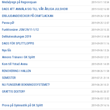
Medaljregn på Regionsjuan
2019-10-11 10:54
DAGS ATT ANMÄLA SIG TILL VÅR ÅRLIGA JULSHOW
2019-10-02 16:00
ERBJUDANDEVECKOR PÅ CRAFTJACKAN
2019-09-26 13:58
Passa på!
2019-09-25 12:07
Funktionärer JSM 29/11-1/12
2019-09-23 15:25
Delikatesskungen 2019
2019-09-13 14:08
DAGS FÖR SPLITTLOPPIS
2019-09-09 11:16
Nya lås
2019-09-06 13:26
Annons Tränare i GK Splitt
2019-09-03 12:51
Kom till Ystad Arena
2019-09-01 14:09
RENOVERING I HALLEN
2019-08-26 11:58
SEMESTER
2019-07-21 21:14
NU FUNGERAR BOKNINGSSYSTEMET!
2019-06-24 10:21
GRATTIS DEXTER!!
2019-06-05 20:37
2019-06-03 13:02
Prova på Gymnastik på GK Splitt
2019-05-29 16:16