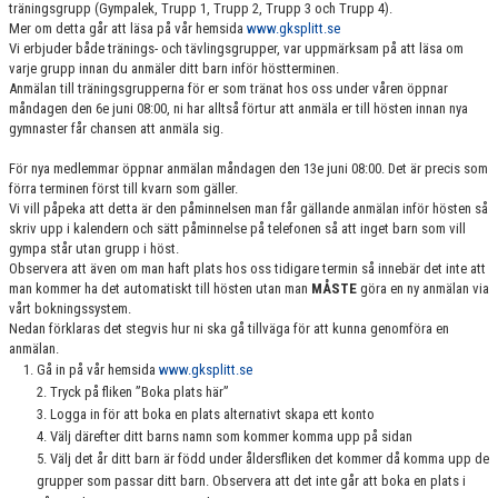
träningsgrupp (Gympalek, Trupp 1, Trupp 2, Trupp 3 och Trupp 4).
GRUPPER OCH TIDER
Mer om detta går att läsa på vår hemsida
www.gksplitt.se
Vi erbjuder både tränings- och tävlingsgrupper, var uppmärksam på att läsa om
STÖDMEDLEM
varje grupp innan du anmäler ditt barn inför höstterminen.
Anmälan till träningsgrupperna för er som tränat hos oss under våren öppnar
måndagen den 6e juni 08:00, ni har alltså förtur att anmäla er till hösten innan nya
SPONSRING
gymnaster får chansen att anmäla sig.
FRÅGOR & SVAR
För nya medlemmar öppnar anmälan måndagen den 13e juni 08:00. Det är precis som
förra terminen först till kvarn som gäller.
FUNKTIONÄRER
Vi vill påpeka att detta är den påminnelsen man får gällande anmälan inför hösten så
skriv upp i kalendern och sätt påminnelse på telefonen så att inget barn som vill
gympa står utan grupp i höst.
FRITIDSKORTET
Observera att även om man haft plats hos oss tidigare termin så innebär det inte att
man kommer ha det automatiskt till hösten utan man
MÅSTE
göra en ny anmälan via
vårt bokningssystem.
Nedan förklaras det stegvis hur ni ska gå tillväga för att kunna genomföra en
anmälan.
Gå in på vår hemsida
www.gksplitt.se
2. Tryck på fliken ”Boka plats här”
3. Logga in för att boka en plats alternativt skapa ett konto
4. Välj därefter ditt barns namn som kommer komma upp på sidan
5. Välj det år ditt barn är född under åldersfliken det kommer då komma upp de
grupper som passar ditt barn. Observera att det inte går att boka en plats i