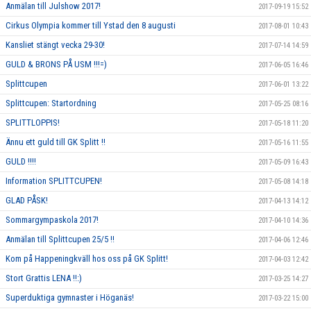
Anmälan till Julshow 2017!
2017-09-19 15:52
Cirkus Olympia kommer till Ystad den 8 augusti
2017-08-01 10:43
Kansliet stängt vecka 29-30!
2017-07-14 14:59
GULD & BRONS PÅ USM !!!=)
2017-06-05 16:46
Splittcupen
2017-06-01 13:22
Splittcupen: Startordning
2017-05-25 08:16
SPLITTLOPPIS!
2017-05-18 11:20
Ännu ett guld till GK Splitt !!
2017-05-16 11:55
GULD !!!!
2017-05-09 16:43
Information SPLITTCUPEN!
2017-05-08 14:18
GLAD PÅSK!
2017-04-13 14:12
Sommargympaskola 2017!
2017-04-10 14:36
Anmälan till Splittcupen 25/5 !!
2017-04-06 12:46
Kom på Happeningkväll hos oss på GK Splitt!
2017-04-03 12:42
Stort Grattis LENA !!:)
2017-03-25 14:27
Superduktiga gymnaster i Höganäs!
2017-03-22 15:00