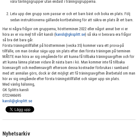
våra tävlingsgrupper utan endast i träningsgrupperna.
Leta upp den grupp som passar er och ert barn bäst och boka en plats. Följ
sedan instruktionerna gällande kortbetalning för att säkra en plats åt ert barn.
Har ni några frågor om grupperna, höstterminen 2022 eller något annat ber vi er
höra av er via mejl till vårt kansli (
kansli@gksplitt.se
) så ska vi besvara era frågor
så bra det bara går.
Första träningstillfället på höstterminen (vecka 35) kommer vara ett prova-på
tillfälle, om man önskar säga upp sin plats efter den första träningen på terminen
MÅSTE man höra av sig omgående för att kunna få tillbaka träningsavgiften och för
att kunna lämna platsen vidare åt nästa barn i kö. Man kommer inte få tillbaka
licensavgift och medlemsavgift eftersom dessa kostnader förbrukas i samband
med att anmälan görs, dock är det möjligt att få träningsavgiften återbetald om man
hör av sig omgående efter första träningstillfället och säger upp sin plats.
Med vänlig hälsning,
GK Splitts kansli
0722446695
kansli@gksplitt.se
Nyhetsarkiv