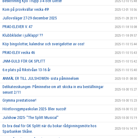
Beskrivning Kjol Trupp 3-4 och Glitter
2025-12-10 15:48
Kom på provkvällar vecka 49!
2025-12-01 10:56
Jullovsläger 27-29 december 2025
2025-11-28 20:19
PRAO-ELEVER V. 47
2025-11-18 10:08
Klubbkläder i julklapp! ??
2025-11-18 09:57
Köp bingolotter, kalendrar och sverigelotter av oss!
2025-11-10 15:44
PRAO-ELEV vecka 46
2025-11-10 15:43
JNM-GULD FÖR GK SPLITT
2025-11-10 15:42
6:e plats på Rikstvåan 13-16 år
2025-11-10 15:40
ANMÄL ER TILL JULSHOWEN- sista påminnelsen
2025-10-31 08:00
Delikatesskungen- Påminnelse om att skicka in era beställningar
2025-10-30 15:27
senast 2/11
Grymma prestationer!
2025-10-30 15:23
Höstlovsgympaskolan 2025- Blev succé!
2025-10-30 15:22
Julshow 2025- "The Splitt Musical"
2025-10-30 15:19
En bra deal för GK Splitt när du bokar rådgivningsmöte hos
2025-10-16 14:19
Sparbanken Skåne.