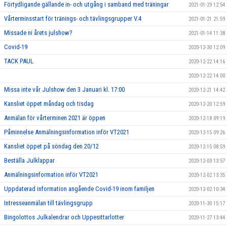
Förtydligande gällande in- och utgång i samband med träningar
2021-01-29 12:54
Vårterminsstart för tränings- och tävlingsgrupper V.4
2021-01-21 21:59
Missade ni årets julshow?
2021-01-14 11:38
Covid-19
2020-12-30 12:09
TACK PAUL
2020-12-22 14:16
2020-12-22 14:00
Missa inte vår Julshow den 3 Januari kl. 17:00
2020-12-21 14:42
Kansliet öppet måndag och tisdag
2020-12-20 12:59
Anmälan för vårterminen 2021 är öppen
2020-12-18 09:19
Påminnelse Anmälningsinformation inför VT2021
2020-12-15 09:26
Kansliet öppet på söndag den 20/12
2020-12-15 08:59
Beställa Julklappar
2020-12-03 13:57
Anmälningsinformation inför VT2021
2020-12-02 13:35
Uppdaterad information angående Covid-19 inom familjen
2020-12-02 10:34
Intresseanmälan till tävlingsgrupp
2020-11-30 15:17
Bingolottos Julkalendrar och Uppesittarlotter
2020-11-27 13:44