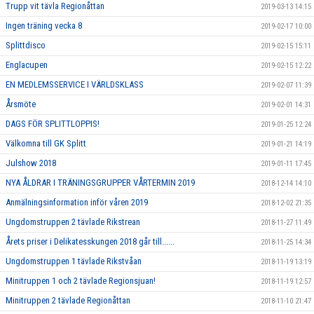
Trupp vit tävla Regionåttan
2019-03-13 14:15
Ingen träning vecka 8
2019-02-17 10:00
Splittdisco
2019-02-15 15:11
Englacupen
2019-02-15 12:22
EN MEDLEMSSERVICE I VÄRLDSKLASS
2019-02-07 11:39
Årsmöte
2019-02-01 14:31
DAGS FÖR SPLITTLOPPIS!
2019-01-25 12:24
Välkomna till GK Splitt
2019-01-21 14:19
Julshow 2018
2019-01-11 17:45
NYA ÅLDRAR I TRÄNINGSGRUPPER VÅRTERMIN 2019
2018-12-14 14:10
Anmälningsinformation inför våren 2019
2018-12-02 21:35
Ungdomstruppen 2 tävlade Rikstrean
2018-11-27 11:49
Årets priser i Delikatesskungen 2018 går till......
2018-11-25 14:34
Ungdomstruppen 1 tävlade Rikstvåan
2018-11-19 13:19
Minitruppen 1 och 2 tävlade Regionsjuan!
2018-11-19 12:57
Minitruppen 2 tävlade Regionåttan
2018-11-10 21:47