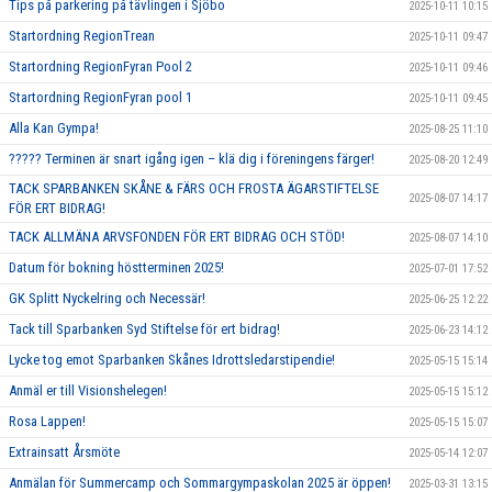
Tips på parkering på tävlingen i Sjöbo
2025-10-11 10:15
Startordning RegionTrean
2025-10-11 09:47
Startordning RegionFyran Pool 2
2025-10-11 09:46
Startordning RegionFyran pool 1
2025-10-11 09:45
Alla Kan Gympa!
2025-08-25 11:10
????? Terminen är snart igång igen – klä dig i föreningens färger!
2025-08-20 12:49
TACK SPARBANKEN SKÅNE & FÄRS OCH FROSTA ÄGARSTIFTELSE
2025-08-07 14:17
FÖR ERT BIDRAG!
TACK ALLMÄNA ARVSFONDEN FÖR ERT BIDRAG OCH STÖD!
2025-08-07 14:10
Datum för bokning höstterminen 2025!
2025-07-01 17:52
GK Splitt Nyckelring och Necessär!
2025-06-25 12:22
Tack till Sparbanken Syd Stiftelse för ert bidrag!
2025-06-23 14:12
Lycke tog emot Sparbanken Skånes Idrottsledarstipendie!
2025-05-15 15:14
Anmäl er till Visionshelegen!
2025-05-15 15:12
Rosa Lappen!
2025-05-15 15:07
Extrainsatt Årsmöte
2025-05-14 12:07
Anmälan för Summercamp och Sommargympaskolan 2025 är öppen!
2025-03-31 13:15