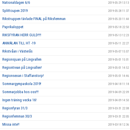
Nationaldagen 6/6
2019-05-29 13:13
Splittcupen 2019
2019-05-28 11:37
Rikstruppen tävlade FINAL på Riksfemman
2019-05-20 11:44
Paprikaloppet
2019-05-18 22:50
RIKSFYRAN HERR GULD!!!!
2019-05-13 12:23
ANMÄLAN TILL HT -19
2019-05-11 22:27
Rikstvåan i Västerås
2019-05-07 15:07
Regionsjuan på Lingvallen
2019-05-01 15:01
Regiontrean på Lingvallen!
2019-05-01 14:52
Regionsexan i Staffanstorp!
2019-05-01 14:46
Sommargympaskola 2019!
2019-04-18 11:18
Sommarjobba hos oss!!!
2019-04-09 22:09
Ingen träning vecka 16!
2019-04-09 14:50
Regionfyran 31/3
2019-03-31 22:08
Regionfemman 30/3
2019-03-31 22:05
Missa inte!!
2019-03-18 12:36