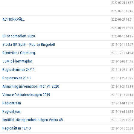
2020-02-24 13:37
2020-02-10 16:46
ACTIONKVÄLL
2020-01-27 14:01
2020-01-27 12:09
Bli Stödmedlem 2020
2020-01-13 14:45
Stötta GK Splitt - Köp en Bingolott
2019-12-11 15:07
Rikstvåan i Göteborg
2019-12-11 14:04
JSM på hemmaplan
2019-12-06 11:46
Regionfemman 24/11
2019-11-27 11:17
Regionsexan 23/11
2019-11-25 15:25
Anmälningsinformation inför VT 2020
2019-11-21 13:19
Vinnare Delikatesskungen 2019
2019-11-17 20:14
Regiontrean
2019-11-04 12:38
Regionfyran
2019-11-04 12:35
Inställd träning endast helgen Vecka 48
2019-10-21 10:33
Regionåttan 13/10
2019-10-13 20:53