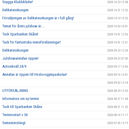
Snygga Klubbkläder!
2024-10-23 15:08
Delikatesskungen
2024-10-21 12:25
Försäljningen av Delikatesskungen är i full gång!
2024-10-10 15:25
Temat för årets julshow är…..
2024-10-03 10:41
Tack Sparbanken Skåne!
2024-10-01 12:56
Tack för fantastiska mensföreläsningar!
2024-10-01 12:51
Delikatesskungen
2024-09-23 12:24
Julshowanmälan öppen!
2024-09-23 07:00
Actionkväll 24/9
2024-09-17 12:40
Anmälan är öppen till Höslovsgympaskolan!
2024-09-16 13:41
2024-09-02 13:18
UTFÖRSÄLJNING
2024-08-29 12:03
Information om ny termin
2024-08-27 11:48
Tack till Sparbanken Skåne
2024-08-21 11:25
Terminsstart v 36
2024-08-14 11:17
Semesterstängt
2024-07-05 12:19