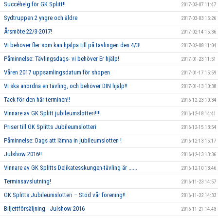
Succéhelg för GK Splitt!!
2017-03-07 11:47
Sydtruppen 2 yngre och äldre
2017-03-03 15:26
Årsmöte 22/3-2017!
2017-02-14 15:36
Vi behöver fler som kan hjälpa till på tävlingen den 4/3!
2017-02-08 11:04
Påminnelse: Tävlingsdags- vi behöver Er hjälp!
2017-01-23 11:51
Våren 2017 uppsamlingsdatum för shopen
2017-01-17 15:59
Vi ska anordna en tävling, och behöver DIN hjälp!!
2017-01-13 10:38
Tack för den här terminen!!
2016-12-23 10:34
Vinnare av GK Splitt jubileumslotteri!!!!
2016-12-18 14:41
Priser till GK Splitts Jubileumslotteri
2016-12-15 13:54
Påminnelse: Dags att lämna in jubileumslotten !
2016-12-13 15:17
Julshow 2016!!
2016-12-13 13:36
Vinnare av GK Splitts Delikatesskungen-tävling är ......
2016-12-10 13:46
Terminsavslutning!
2016-11-23 14:57
GK Splitts Jubileumslotteri – Stöd vår förening!!
2016-11-22 14:33
Biljettförsäljning - Julshow 2016
2016-11-21 14:43