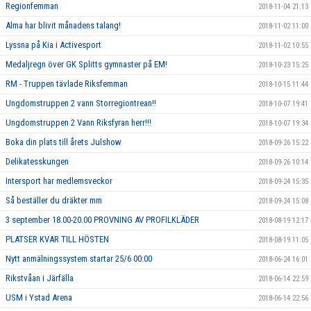
Regionfemman
2018-11-04 21:13
Alma har blivit månadens talang!
2018-11-02 11:00
Lyssna på Kia i Activesport
2018-11-02 10:55
Medaljregn över GK Splitts gymnaster på EM!
2018-10-23 15:25
RM - Truppen tävlade Riksfemman
2018-10-15 11:44
Ungdomstruppen 2 vann Storregiontrean!!
2018-10-07 19:41
Ungdomstruppen 2 Vann Riksfyran herr!!!
2018-10-07 19:34
Boka din plats till årets Julshow
2018-09-26 15:22
Delikatesskungen
2018-09-26 10:14
Intersport har medlemsveckor
2018-09-24 15:35
Så beställer du dräkter mm
2018-09-24 15:08
3 september 18.00-20.00 PROVNING AV PROFILKLÄDER
2018-08-19 12:17
PLATSER KVAR TILL HÖSTEN
2018-08-19 11:05
Nytt anmälningssystem startar 25/6 00:00
2018-06-24 16:01
Rikstvåan i Järfälla
2018-06-14 22:59
USM i Ystad Arena
2018-06-14 22:56