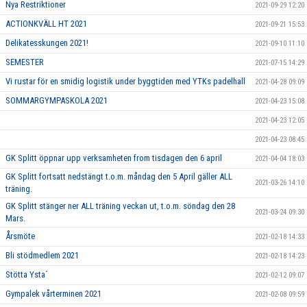
Nya Restriktioner
2021-09-29 12:20
ACTIONKVÄLL HT 2021
2021-09-21 15:53
Delikatesskungen 2021!
2021-09-10 11:10
SEMESTER
2021-07-15 14:29
Vi rustar för en smidig logistik under byggtiden med YTKs padelhall
2021-04-28 09:09
SOMMARGYMPASKOLA 2021
2021-04-23 15:08
2021-04-23 12:05
2021-04-23 08:45
GK Splitt öppnar upp verksamheten from tisdagen den 6 april
2021-04-04 18:03
GK Splitt fortsatt nedstängt t.o.m. måndag den 5 April gäller ALL
2021-03-26 14:10
träning.
GK Splitt stänger ner ALL träning veckan ut, t.o.m. söndag den 28
2021-03-24 09:30
Mars.
Årsmöte
2021-02-18 14:33
Bli stödmedlem 2021
2021-02-18 14:23
Stötta Ysta´
2021-02-12 09:07
Gympalek vårterminen 2021
2021-02-08 09:59