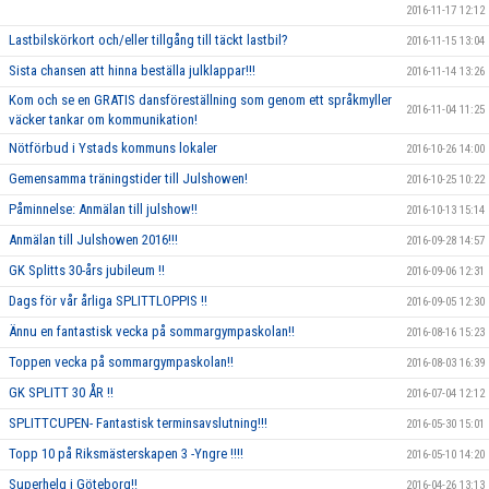
2016-11-17 12:12
Lastbilskörkort och/eller tillgång till täckt lastbil?
2016-11-15 13:04
Sista chansen att hinna beställa julklappar!!!
2016-11-14 13:26
Kom och se en GRATIS dansföreställning som genom ett språkmyller
2016-11-04 11:25
väcker tankar om kommunikation!
Nötförbud i Ystads kommuns lokaler
2016-10-26 14:00
Gemensamma träningstider till Julshowen!
2016-10-25 10:22
Påminnelse: Anmälan till julshow!!
2016-10-13 15:14
Anmälan till Julshowen 2016!!!
2016-09-28 14:57
GK Splitts 30-års jubileum !!
2016-09-06 12:31
Dags för vår årliga SPLITTLOPPIS !!
2016-09-05 12:30
Ännu en fantastisk vecka på sommargympaskolan!!
2016-08-16 15:23
Toppen vecka på sommargympaskolan!!
2016-08-03 16:39
GK SPLITT 30 ÅR !!
2016-07-04 12:12
SPLITTCUPEN- Fantastisk terminsavslutning!!!
2016-05-30 15:01
Topp 10 på Riksmästerskapen 3 -Yngre !!!!
2016-05-10 14:20
Superhelg i Göteborg!!
2016-04-26 13:13