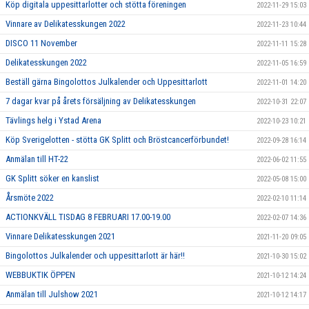
Köp digitala uppesittarlotter och stötta föreningen
2022-11-29 15:03
Vinnare av Delikatesskungen 2022
2022-11-23 10:44
DISCO 11 November
2022-11-11 15:28
Delikatesskungen 2022
2022-11-05 16:59
Beställ gärna Bingolottos Julkalender och Uppesittarlott
2022-11-01 14:20
7 dagar kvar på årets försäljning av Delikatesskungen
2022-10-31 22:07
Tävlings helg i Ystad Arena
2022-10-23 10:21
Köp Sverigelotten - stötta GK Splitt och Bröstcancerförbundet!
2022-09-28 16:14
Anmälan till HT-22
2022-06-02 11:55
GK Splitt söker en kanslist
2022-05-08 15:00
Årsmöte 2022
2022-02-10 11:14
ACTIONKVÄLL TISDAG 8 FEBRUARI 17.00-19.00
2022-02-07 14:36
Vinnare Delikatesskungen 2021
2021-11-20 09:05
Bingolottos Julkalender och uppesittarlott är här!!
2021-10-30 15:02
WEBBUKTIK ÖPPEN
2021-10-12 14:24
Anmälan till Julshow 2021
2021-10-12 14:17