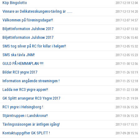
Köp Bingolotto
2017-12-18 12:04
Vinnare av Delikatesskungens-tävling är ......
2017-12-13 14:20
Välkommen på föreningsdagar!!
2017-12-07 14:57
Biljettinformation Julshow 2017
2017-12-07 13:32
Biljettinformation Julshow 2017
2017-12-06 15:40
SMS tog silver på RC för killar i helgen!!
2017-12-05 15:32
SMS ska tävla JNM!
2017-12-05 15:23
GULD PÅ HEMMAPLAN !!!!
2017-11-30 12:56
Bilder RC3 yngre 2017
2017-11-26 10:19
Information angående streamingen !
2017-11-25 12:18
Ladda ner RC3 yngre appen!!
2017-11-22 13:08
GK Splitt arrangerar RC3 Yngre 2017
2017-11-21 19:59
RC1 yngre i Helsingborg !
2017-10-26 15:26
Stjärntruppen i Landskrona!!
2017-10-26 15:23
Tävlingssäsongen är äntligen igång!
2017-10-17 15:11
Kontaktuppgifter GK SPLITT !
2017-09-28 15:16