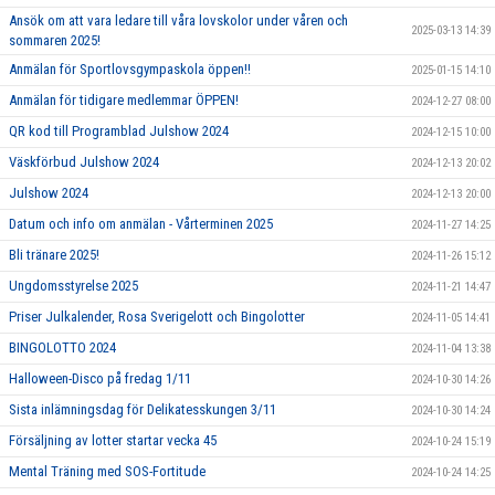
Ansök om att vara ledare till våra lovskolor under våren och
2025-03-13 14:39
sommaren 2025!
Anmälan för Sportlovsgympaskola öppen!!
2025-01-15 14:10
Anmälan för tidigare medlemmar ÖPPEN!
2024-12-27 08:00
QR kod till Programblad Julshow 2024
2024-12-15 10:00
Väskförbud Julshow 2024
2024-12-13 20:02
Julshow 2024
2024-12-13 20:00
Datum och info om anmälan - Vårterminen 2025
2024-11-27 14:25
Bli tränare 2025!
2024-11-26 15:12
Ungdomsstyrelse 2025
2024-11-21 14:47
Priser Julkalender, Rosa Sverigelott och Bingolotter
2024-11-05 14:41
BINGOLOTTO 2024
2024-11-04 13:38
Halloween-Disco på fredag 1/11
2024-10-30 14:26
Sista inlämningsdag för Delikatesskungen 3/11
2024-10-30 14:24
Försäljning av lotter startar vecka 45
2024-10-24 15:19
Mental Träning med SOS-Fortitude
2024-10-24 14:25