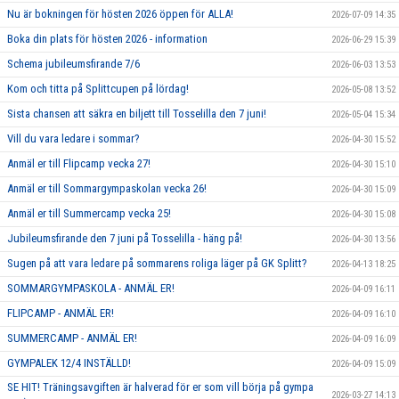
Nu är bokningen för hösten 2026 öppen för ALLA!
2026-07-09 14:35
Boka din plats för hösten 2026 - information
2026-06-29 15:39
Schema jubileumsfirande 7/6
2026-06-03 13:53
Kom och titta på Splittcupen på lördag!
2026-05-08 13:52
Sista chansen att säkra en biljett till Tosselilla den 7 juni!
2026-05-04 15:34
Vill du vara ledare i sommar?
2026-04-30 15:52
Anmäl er till Flipcamp vecka 27!
2026-04-30 15:10
Anmäl er till Sommargympaskolan vecka 26!
2026-04-30 15:09
Anmäl er till Summercamp vecka 25!
2026-04-30 15:08
Jubileumsfirande den 7 juni på Tosselilla - häng på!
2026-04-30 13:56
Sugen på att vara ledare på sommarens roliga läger på GK Splitt?
2026-04-13 18:25
SOMMARGYMPASKOLA - ANMÄL ER!
2026-04-09 16:11
FLIPCAMP - ANMÄL ER!
2026-04-09 16:10
SUMMERCAMP - ANMÄL ER!
2026-04-09 16:09
GYMPALEK 12/4 INSTÄLLD!
2026-04-09 15:09
SE HIT! Träningsavgiften är halverad för er som vill börja på gympa
2026-03-27 14:13