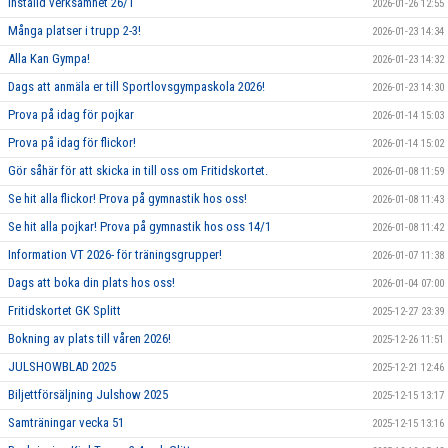
Inställd verksamhet 26/1
2026-01-26 12:55
Många platser i trupp 2-3!
2026-01-23 14:34
Alla Kan Gympa!
2026-01-23 14:32
Dags att anmäla er till Sportlovsgympaskola 2026!
2026-01-23 14:30
Prova på idag för pojkar
2026-01-14 15:03
Prova på idag för flickor!
2026-01-14 15:02
Gör såhär för att skicka in till oss om Fritidskortet.
2026-01-08 11:59
Se hit alla flickor! Prova på gymnastik hos oss!
2026-01-08 11:43
Se hit alla pojkar! Prova på gymnastik hos oss 14/1
2026-01-08 11:42
Information VT 2026- för träningsgrupper!
2026-01-07 11:38
Dags att boka din plats hos oss!
2026-01-04 07:00
Fritidskortet GK Splitt
2025-12-27 23:39
Bokning av plats till våren 2026!
2025-12-26 11:51
JULSHOWBLAD 2025
2025-12-21 12:46
Biljettförsäljning Julshow 2025
2025-12-15 13:17
Samträningar vecka 51
2025-12-15 13:16