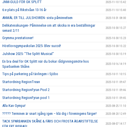
JNM-GULD FÖR GK SPLITT
2025-11-10 15:42
6:e plats på Rikstvåan 13-16 år
2025-11-10 15:40
ANMÄL ER TILL JULSHOWEN- sista påminnelsen
2025-10-31 08:00
Delikatesskungen- Påminnelse om att skicka in era beställningar
2025-10-30 15:27
senast 2/11
Grymma prestationer!
2025-10-30 15:23
Höstlovsgympaskolan 2025- Blev succé!
2025-10-30 15:22
Julshow 2025- "The Splitt Musical"
2025-10-30 15:19
En bra deal för GK Splitt när du bokar rådgivningsmöte hos
2025-10-16 14:19
Sparbanken Skåne.
Tips på parkering på tävlingen i Sjöbo
2025-10-11 10:15
Startordning RegionTrean
2025-10-11 09:47
Startordning RegionFyran Pool 2
2025-10-11 09:46
Startordning RegionFyran pool 1
2025-10-11 09:45
Alla Kan Gympa!
2025-08-25 11:10
????? Terminen är snart igång igen – klä dig i föreningens färger!
2025-08-20 12:49
TACK SPARBANKEN SKÅNE & FÄRS OCH FROSTA ÄGARSTIFTELSE
2025-08-07 14:17
FÖR ERT BIDRAG!