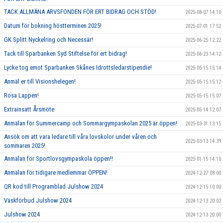
TACK ALLMÄNA ARVSFONDEN FÖR ERT BIDRAG OCH STÖD!
2025-08-07 14:10
Datum för bokning höstterminen 2025!
2025-07-01 17:52
GK Splitt Nyckelring och Necessär!
2025-06-25 12:22
Tack till Sparbanken Syd Stiftelse för ert bidrag!
2025-06-23 14:12
Lycke tog emot Sparbanken Skånes Idrottsledarstipendie!
2025-05-15 15:14
Anmäl er till Visionshelegen!
2025-05-15 15:12
Rosa Lappen!
2025-05-15 15:07
Extrainsatt Årsmöte
2025-05-14 12:07
Anmälan för Summercamp och Sommargympaskolan 2025 är öppen!
2025-03-31 13:15
Ansök om att vara ledare till våra lovskolor under våren och
2025-03-13 14:39
sommaren 2025!
Anmälan för Sportlovsgympaskola öppen!!
2025-01-15 14:10
Anmälan för tidigare medlemmar ÖPPEN!
2024-12-27 08:00
QR kod till Programblad Julshow 2024
2024-12-15 10:00
Väskförbud Julshow 2024
2024-12-13 20:02
Julshow 2024
2024-12-13 20:00