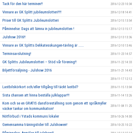
Tack för den här terminen!!
2016-12-23 10:34
Vinnare av GK Splitt jubileumslotteri!!!!
2016-12-18 14:41
Priser till GK Splitts Jubileumslotteri
2016-12-15 13:54
Påminnelse: Dags att lämna in jubileumslotten !
2016-12-13 15:17
Julshow 2016!!
2016-12-13 13:36
Vinnare av GK Splitts Delikatesskungen-tävling är ......
2016-12-10 13:46
Terminsavslutning!
2016-11-23 14:57
GK Splitts Jubileumslotteri – Stöd vår förening!!
2016-11-22 14:33
Biljettförsäljning - Julshow 2016
2016-11-21 14:43
2016-11-17 12:12
Lastbilskörkort och/eller tillgång till täckt lastbil?
2016-11-15 13:04
Sista chansen att hinna beställa julklappar!!!
2016-11-14 13:26
Kom och se en GRATIS dansföreställning som genom ett språkmyller
2016-11-04 11:25
väcker tankar om kommunikation!
Nötförbud i Ystads kommuns lokaler
2016-10-26 14:00
Gemensamma träningstider till Julshowen!
2016-10-25 10:22
Påminnelse: Anmälan till julshow!!