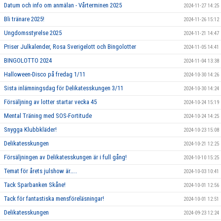
Datum och info om anmälan - Vårterminen 2025
2024-11-27 14:25
Bli tränare 2025!
2024-11-26 15:12
Ungdomsstyrelse 2025
2024-11-21 14:47
Priser Julkalender, Rosa Sverigelott och Bingolotter
2024-11-05 14:41
BINGOLOTTO 2024
2024-11-04 13:38
Halloween-Disco på fredag 1/11
2024-10-30 14:26
Sista inlämningsdag för Delikatesskungen 3/11
2024-10-30 14:24
Försäljning av lotter startar vecka 45
2024-10-24 15:19
Mental Träning med SOS-Fortitude
2024-10-24 14:25
Snygga Klubbkläder!
2024-10-23 15:08
Delikatesskungen
2024-10-21 12:25
Försäljningen av Delikatesskungen är i full gång!
2024-10-10 15:25
Temat för årets julshow är…..
2024-10-03 10:41
Tack Sparbanken Skåne!
2024-10-01 12:56
Tack för fantastiska mensföreläsningar!
2024-10-01 12:51
Delikatesskungen
2024-09-23 12:24