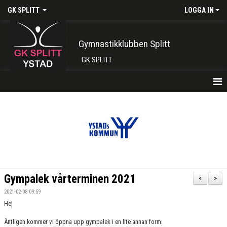
GK SPLITT
LOGGA IN
Gymnastikklubben Splitt
GK SPLITT
HEM
FÖRENINGEN
KONTAKT
BOKA PLATS HÄR
Gympalek vårterminen 2021
<
>
INTRESSEANMÄLAN
2021-02-08 09:59
Hej
SHOP
Äntligen kommer vi öppna upp gympalek i en lite annan form.