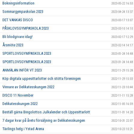
Bokningsinformation
2023-05-22 16:53
Sommargympaskolan 2023
2023-04-24 13:37
DET VANKAS DISCO
2023-03-17 13:07
PÅSKLOVSGYMPASKOLA 2023
2023-03-10 14:10
Bli blodgivare idag!
2023-02-17 12:29
Årsmöte 2023
2023-02-14 14:17
SPORTLOVSGYMPASKOLA 2023
2023-01-24 14:48
SPORTLOVSGYMPASKOLA 2023
2023-01-24 14:48
ANMÄLAN INFÖR VT 2023
2022-11-29 15:28
Köp digitala uppesittarlotter och stötta föreningen
2022-11-29 15:03
Vinnare av Delikatesskungen 2022
2022-11-23 10:44
DISCO 11 November
2022-11-11 15:28
Delikatesskungen 2022
2022-11-05 16:59
Beställ gärna Bingolottos Julkalender och Uppesittarlott
2022-11-01 14:20
7 dagar kvar på årets försäljning av Delikatesskungen
2022-10-31 22:07
Tävlings helg i Ystad Arena
2022-10-23 10:21