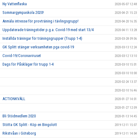
Ny Vattenflaska
2020-05-07 12:48
Sommargympaskola 2020!
2020-04-21 15:23
Anmäla intresse för provträning i tävlingsgrupp!
2020-04-20 16:35
Uppdaterade träningstider p.g.a. Covid-19 med start 13/4
2020-04-11 13:28
Inställda träningar för träningsgrupper (Trupp 1-4)
2020-03-28 09:06
GK Splitt stänger verksamheten pga covid-19
2020-03-13 12:24
Covid-19/Coronaviruset
2020-03-12 13:10
Dags för Påskläger för trupp 1-4
2020-03-10 15:01
2020-03-10 10:00
2020-02-24 13:37
2020-02-10 16:46
ACTIONKVÄLL
2020-01-27 14:01
2020-01-27 12:09
Bli Stödmedlem 2020
2020-01-13 14:45
Stötta GK Splitt - Köp en Bingolott
2019-12-11 15:07
Rikstvåan i Göteborg
2019-12-11 14:04