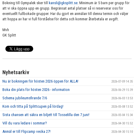
Bokning till Gympalek sker till
kansli@gksplitt.se
. Minimum är 5 barn per grupp för
att vi ska öppna upp en grupp. Begränsat antal platser så vi reserverar oss för
eventuellt fullbokade grupper. Har du gjort en anmälan till denna termin och väljer
att hoppa av har vi full förståelse för detta och kommer återbetala er avgift.
Mvh
GK Splitt
Nyhetsarkiv
Nu är bokningen för hösten 2026 öppen för ALLA!
2026-07-09 14:35
Boka din plats för hösten 2026 - information
2026-06-29 15:39
Schema jubileumsfirande 7/6
2026-06-03 13:53
Kom och titta på Splittcupen på lördag!
2026-05-08 13:52
Sista chansen att säkra en biljett till Tosselilla den 7 juni!
2026-05-04 15:34
Vill du vara ledare i sommar?
2026-04-30 15:52
Anmäl er till Flipcamp vecka 27!
2026-04-30 15:10