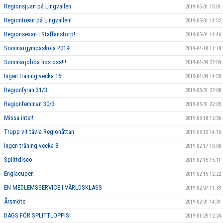
Regionsjuan på Lingvallen
2019-05-01 15:01
Regiontrean på Lingvallen!
2019-05-01 14:52
Regionsexan i Staffanstorp!
2019-05-01 14:46
Sommargympaskola 2019!
2019-04-18 11:18
Sommarjobba hos oss!!!
2019-04-09 22:09
Ingen träning vecka 16!
2019-04-09 14:50
Regionfyran 31/3
2019-03-31 22:08
Regionfemman 30/3
2019-03-31 22:05
Missa inte!!
2019-03-18 12:36
Trupp vit tävla Regionåttan
2019-03-13 14:15
Ingen träning vecka 8
2019-02-17 10:00
Splittdisco
2019-02-15 15:11
Englacupen
2019-02-15 12:22
EN MEDLEMSSERVICE I VÄRLDSKLASS
2019-02-07 11:39
Årsmöte
2019-02-01 14:31
DAGS FÖR SPLITTLOPPIS!
2019-01-25 12:24