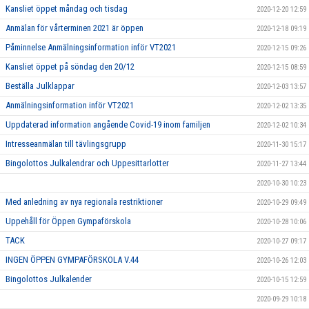
Kansliet öppet måndag och tisdag
2020-12-20 12:59
Anmälan för vårterminen 2021 är öppen
2020-12-18 09:19
Påminnelse Anmälningsinformation inför VT2021
2020-12-15 09:26
Kansliet öppet på söndag den 20/12
2020-12-15 08:59
Beställa Julklappar
2020-12-03 13:57
Anmälningsinformation inför VT2021
2020-12-02 13:35
Uppdaterad information angående Covid-19 inom familjen
2020-12-02 10:34
Intresseanmälan till tävlingsgrupp
2020-11-30 15:17
Bingolottos Julkalendrar och Uppesittarlotter
2020-11-27 13:44
2020-10-30 10:23
Med anledning av nya regionala restriktioner
2020-10-29 09:49
Uppehåll för Öppen Gympaförskola
2020-10-28 10:06
TACK
2020-10-27 09:17
INGEN ÖPPEN GYMPAFÖRSKOLA V.44
2020-10-26 12:03
Bingolottos Julkalender
2020-10-15 12:59
2020-09-29 10:18