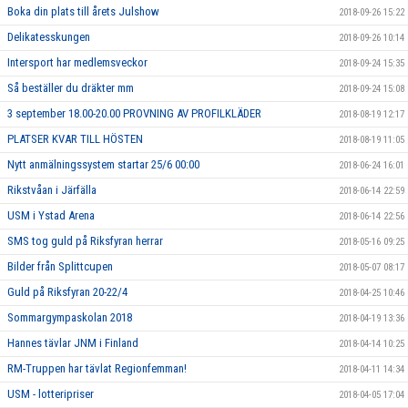
Boka din plats till årets Julshow
2018-09-26 15:22
Delikatesskungen
2018-09-26 10:14
Intersport har medlemsveckor
2018-09-24 15:35
Så beställer du dräkter mm
2018-09-24 15:08
3 september 18.00-20.00 PROVNING AV PROFILKLÄDER
2018-08-19 12:17
PLATSER KVAR TILL HÖSTEN
2018-08-19 11:05
Nytt anmälningssystem startar 25/6 00:00
2018-06-24 16:01
Rikstvåan i Järfälla
2018-06-14 22:59
USM i Ystad Arena
2018-06-14 22:56
SMS tog guld på Riksfyran herrar
2018-05-16 09:25
Bilder från Splittcupen
2018-05-07 08:17
Guld på Riksfyran 20-22/4
2018-04-25 10:46
Sommargympaskolan 2018
2018-04-19 13:36
Hannes tävlar JNM i Finland
2018-04-14 10:25
RM-Truppen har tävlat Regionfemman!
2018-04-11 14:34
USM - lotteripriser
2018-04-05 17:04