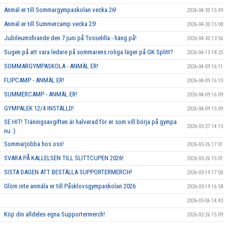
Anmäl er till Sommargympaskolan vecka 26!
2026-04-30 15:09
Anmäl er till Summercamp vecka 25!
2026-04-30 15:08
Jubileumsfirande den 7 juni på Tosselilla - häng på!
2026-04-30 13:56
Sugen på att vara ledare på sommarens roliga läger på GK Splitt?
2026-04-13 18:25
SOMMARGYMPASKOLA - ANMÄL ER!
2026-04-09 16:11
FLIPCAMP - ANMÄL ER!
2026-04-09 16:10
SUMMERCAMP - ANMÄL ER!
2026-04-09 16:09
GYMPALEK 12/4 INSTÄLLD!
2026-04-09 15:09
SE HIT! Träningsavgiften är halverad för er som vill börja på gympa
2026-03-27 14:13
nu :)
Sommarjobba hos oss!
2026-03-26 17:01
SVARA PÅ KALLELSEN TILL SLITTCUPEN 2026!
2026-03-26 15:01
SISTA DAGEN ATT BESTÄLLA SUPPORTERMERCH!
2026-03-19 17:00
Glöm inte anmäla er till Påsklovsgympaskolan 2026
2026-03-19 16:58
2026-03-06 14:43
Köp din alldeles egna Supportermerch!
2026-02-26 15:09