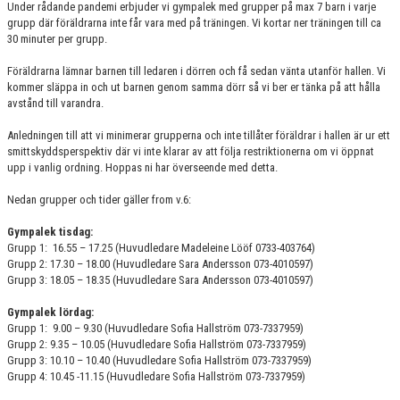
Under rådande pandemi erbjuder vi gympalek med grupper på max 7 barn i varje
GRUPPER OCH TIDER
grupp där föräldrarna inte får vara med på träningen. Vi kortar ner träningen till ca
30 minuter per grupp.
STÖDMEDLEM
Föräldrarna lämnar barnen till ledaren i dörren och få sedan vänta utanför hallen. Vi
kommer släppa in och ut barnen genom samma dörr så vi ber er tänka på att hålla
SPONSRING
avstånd till varandra.
FRÅGOR & SVAR
Anledningen till att vi minimerar grupperna och inte tillåter föräldrar i hallen är ur ett
smittskyddsperspektiv där vi inte klarar av att följa restriktionerna om vi öppnat
FUNKTIONÄRER
upp i vanlig ordning. Hoppas ni har överseende med detta.
Nedan grupper och tider gäller from v.6:
FRITIDSKORTET
Gympalek tisdag:
Grupp 1: 16.55 – 17.25 (Huvudledare Madeleine Lööf 0733-403764)
Grupp 2: 17.30 – 18.00 (Huvudledare Sara Andersson 073-4010597)
Grupp 3: 18.05 – 18.35 (Huvudledare Sara Andersson 073-4010597)
Gympalek lördag:
Grupp 1: 9.00 – 9.30 (Huvudledare Sofia Hallström 073-7337959)
Grupp 2: 9.35 – 10.05 (Huvudledare Sofia Hallström 073-7337959)
Grupp 3: 10.10 – 10.40 (Huvudledare Sofia Hallström 073-7337959)
Grupp 4: 10.45 -11.15 (Huvudledare Sofia Hallström 073-7337959)