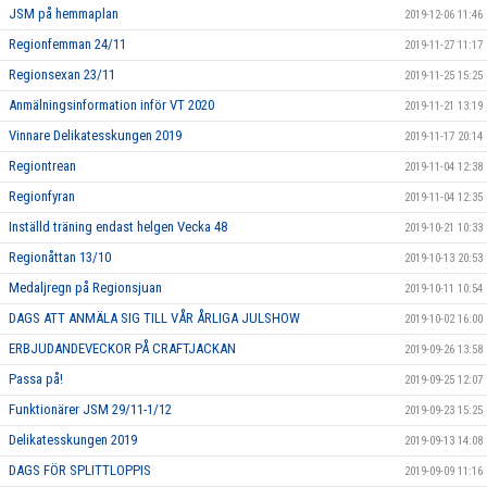
JSM på hemmaplan
2019-12-06 11:46
Regionfemman 24/11
2019-11-27 11:17
Regionsexan 23/11
2019-11-25 15:25
Anmälningsinformation inför VT 2020
2019-11-21 13:19
Vinnare Delikatesskungen 2019
2019-11-17 20:14
Regiontrean
2019-11-04 12:38
Regionfyran
2019-11-04 12:35
Inställd träning endast helgen Vecka 48
2019-10-21 10:33
Regionåttan 13/10
2019-10-13 20:53
Medaljregn på Regionsjuan
2019-10-11 10:54
DAGS ATT ANMÄLA SIG TILL VÅR ÅRLIGA JULSHOW
2019-10-02 16:00
ERBJUDANDEVECKOR PÅ CRAFTJACKAN
2019-09-26 13:58
Passa på!
2019-09-25 12:07
Funktionärer JSM 29/11-1/12
2019-09-23 15:25
Delikatesskungen 2019
2019-09-13 14:08
DAGS FÖR SPLITTLOPPIS
2019-09-09 11:16