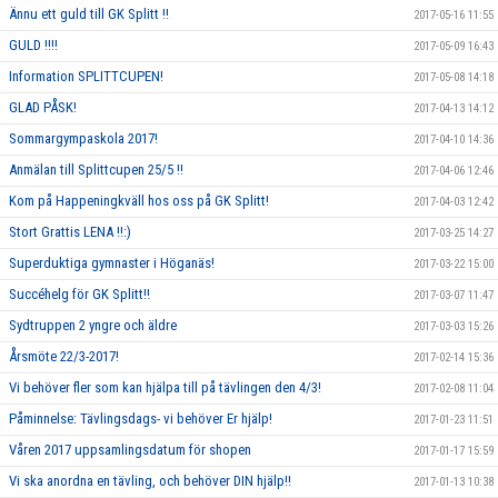
Ännu ett guld till GK Splitt !!
2017-05-16 11:55
GULD !!!!
2017-05-09 16:43
Information SPLITTCUPEN!
2017-05-08 14:18
GLAD PÅSK!
2017-04-13 14:12
Sommargympaskola 2017!
2017-04-10 14:36
Anmälan till Splittcupen 25/5 !!
2017-04-06 12:46
Kom på Happeningkväll hos oss på GK Splitt!
2017-04-03 12:42
Stort Grattis LENA !!:)
2017-03-25 14:27
Superduktiga gymnaster i Höganäs!
2017-03-22 15:00
Succéhelg för GK Splitt!!
2017-03-07 11:47
Sydtruppen 2 yngre och äldre
2017-03-03 15:26
Årsmöte 22/3-2017!
2017-02-14 15:36
Vi behöver fler som kan hjälpa till på tävlingen den 4/3!
2017-02-08 11:04
Påminnelse: Tävlingsdags- vi behöver Er hjälp!
2017-01-23 11:51
Våren 2017 uppsamlingsdatum för shopen
2017-01-17 15:59
Vi ska anordna en tävling, och behöver DIN hjälp!!
2017-01-13 10:38