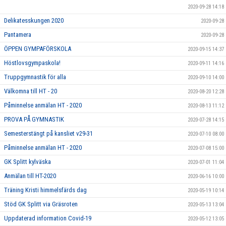
2020-09-28 14:18
Delikatesskungen 2020
2020-09-28
Pantamera
2020-09-28
ÖPPEN GYMPAFÖRSKOLA
2020-09-15 14:37
Höstlovsgympaskola!
2020-09-11 14:16
Truppgymnastik för alla
2020-09-10 14:00
Välkomna till HT - 20
2020-08-20 12:28
Påminnelse anmälan HT - 2020
2020-08-13 11:12
PROVA PÅ GYMNASTIK
2020-07-28 14:15
Semesterstängt på kansliet v29-31
2020-07-10 08:00
Påminnelse anmälan HT - 2020
2020-07-08 15:00
GK Splitt kylväska
2020-07-01 11:04
Anmälan till HT-2020
2020-06-16 10:00
Träning Kristi himmelsfärds dag
2020-05-19 10:14
Stöd GK Splitt via Gräsroten
2020-05-13 13:04
Uppdaterad information Covid-19
2020-05-12 13:05