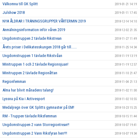
Välkomna till GK Splitt
2019-01-21 14:19
Julshow 2018
2019-01-11 17:45
NYA ÅLDRAR I TRÄNINGSGRUPPER VÅRTERMIN 2019
2018-12-14 14:10
Anmälningsinformation inför våren 2019
2018-12-02 21:35
Ungdomstruppen 2 tävlade Rikstrean
2018-11-27 11:49
Årets priser i Delikatesskungen 2018 går till......
2018-11-25 14:34
Ungdomstruppen 1 tävlade Rikstvåan
2018-11-19 13:19
Minitruppen 1 och 2 tävlade Regionsjuan!
2018-11-19 12:57
Minitruppen 2 tävlade Regionåttan
2018-11-10 21:47
Regionfemman
2018-11-04 21:13
Alma har blivit månadens talang!
2018-11-02 11:00
Lyssna på Kia i Activesport
2018-11-02 10:55
Medaljregn över GK Splitts gymnaster på EM!
2018-10-23 15:25
RM - Truppen tävlade Riksfemman
2018-10-15 11:44
Ungdomstruppen 2 vann Storregiontrean!!
2018-10-07 19:41
Ungdomstruppen 2 Vann Riksfyran herr!!!
2018-10-07 19:34