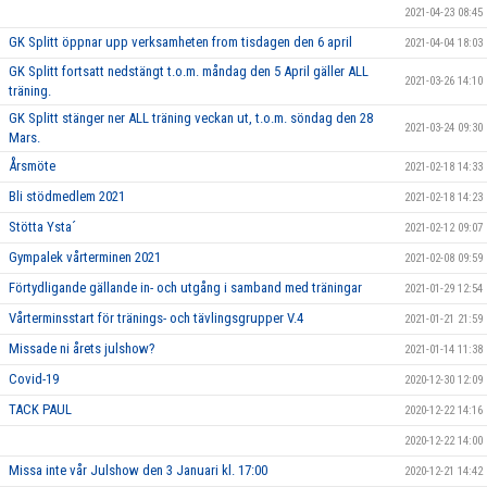
2021-04-23 08:45
GK Splitt öppnar upp verksamheten from tisdagen den 6 april
2021-04-04 18:03
GK Splitt fortsatt nedstängt t.o.m. måndag den 5 April gäller ALL
2021-03-26 14:10
träning.
GK Splitt stänger ner ALL träning veckan ut, t.o.m. söndag den 28
2021-03-24 09:30
Mars.
Årsmöte
2021-02-18 14:33
Bli stödmedlem 2021
2021-02-18 14:23
Stötta Ysta´
2021-02-12 09:07
Gympalek vårterminen 2021
2021-02-08 09:59
Förtydligande gällande in- och utgång i samband med träningar
2021-01-29 12:54
Vårterminsstart för tränings- och tävlingsgrupper V.4
2021-01-21 21:59
Missade ni årets julshow?
2021-01-14 11:38
Covid-19
2020-12-30 12:09
TACK PAUL
2020-12-22 14:16
2020-12-22 14:00
Missa inte vår Julshow den 3 Januari kl. 17:00
2020-12-21 14:42