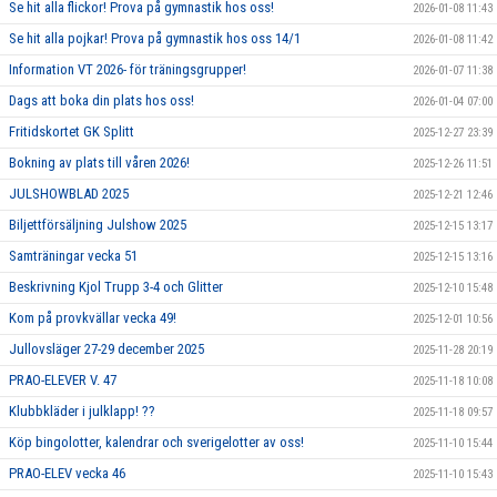
Se hit alla flickor! Prova på gymnastik hos oss!
2026-01-08 11:43
Se hit alla pojkar! Prova på gymnastik hos oss 14/1
2026-01-08 11:42
Information VT 2026- för träningsgrupper!
2026-01-07 11:38
Dags att boka din plats hos oss!
2026-01-04 07:00
Fritidskortet GK Splitt
2025-12-27 23:39
Bokning av plats till våren 2026!
2025-12-26 11:51
JULSHOWBLAD 2025
2025-12-21 12:46
Biljettförsäljning Julshow 2025
2025-12-15 13:17
Samträningar vecka 51
2025-12-15 13:16
Beskrivning Kjol Trupp 3-4 och Glitter
2025-12-10 15:48
Kom på provkvällar vecka 49!
2025-12-01 10:56
Jullovsläger 27-29 december 2025
2025-11-28 20:19
PRAO-ELEVER V. 47
2025-11-18 10:08
Klubbkläder i julklapp! ??
2025-11-18 09:57
Köp bingolotter, kalendrar och sverigelotter av oss!
2025-11-10 15:44
PRAO-ELEV vecka 46
2025-11-10 15:43