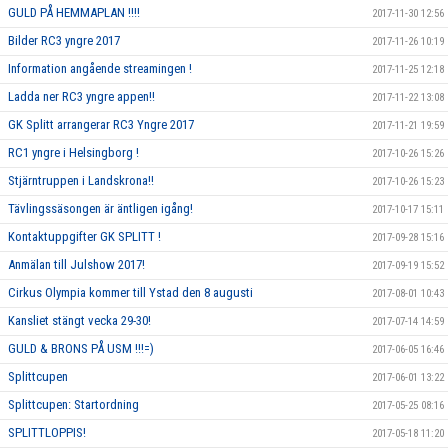
GULD PÅ HEMMAPLAN !!!!
2017-11-30 12:56
Bilder RC3 yngre 2017
2017-11-26 10:19
Information angående streamingen !
2017-11-25 12:18
Ladda ner RC3 yngre appen!!
2017-11-22 13:08
GK Splitt arrangerar RC3 Yngre 2017
2017-11-21 19:59
RC1 yngre i Helsingborg !
2017-10-26 15:26
Stjärntruppen i Landskrona!!
2017-10-26 15:23
Tävlingssäsongen är äntligen igång!
2017-10-17 15:11
Kontaktuppgifter GK SPLITT !
2017-09-28 15:16
Anmälan till Julshow 2017!
2017-09-19 15:52
Cirkus Olympia kommer till Ystad den 8 augusti
2017-08-01 10:43
Kansliet stängt vecka 29-30!
2017-07-14 14:59
GULD & BRONS PÅ USM !!!=)
2017-06-05 16:46
Splittcupen
2017-06-01 13:22
Splittcupen: Startordning
2017-05-25 08:16
SPLITTLOPPIS!
2017-05-18 11:20