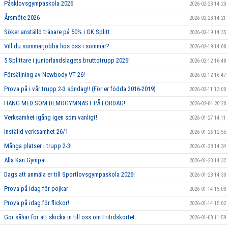
Påsklovsgympaskola 2026
2026-02-23 14:23
Årsmöte 2026
2026-02-23 14:21
Söker anställd tränare på 50% i GK Splitt
2026-02-19 14:35
Vill du sommarjobba hos oss i sommar?
2026-02-19 14:08
5 Splittare i juniorlandslagets bruttotrupp 2026!
2026-02-12 16:48
Försäljning av Newbody VT 26!
2026-02-12 16:47
Prova på i vår trupp 2-3 söndag!! (För er födda 2016-2019)
2026-02-11 13:00
HÄNG MED SOM DEMOGYMNAST PÅ LÖRDAG!
2026-02-04 20:20
Verksamhet igång igen som vanligt!
2026-01-27 14:11
Inställd verksamhet 26/1
2026-01-26 12:55
Många platser i trupp 2-3!
2026-01-23 14:34
Alla Kan Gympa!
2026-01-23 14:32
Dags att anmäla er till Sportlovsgympaskola 2026!
2026-01-23 14:30
Prova på idag för pojkar
2026-01-14 15:03
Prova på idag för flickor!
2026-01-14 15:02
Gör såhär för att skicka in till oss om Fritidskortet.
2026-01-08 11:59