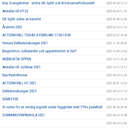
Köp Sverigelotten - stötta GK Splitt och Bröstcancerförbundet!
2022-09-28 16:14
Anmälan till HT-22
2022-06-02 11:55
GK Splitt söker en kanslist
2022-05-08 15:00
Årsmöte 2022
2022-02-10 11:14
ACTIONKVÄLL TISDAG 8 FEBRUARI 17.00-19.00
2022-02-07 14:36
Vinnare Delikatesskungen 2021
2021-11-20 09:05
Bingolottos Julkalender och uppesittarlott är här!!
2021-10-30 15:02
WEBBUKTIK ÖPPEN
2021-10-12 14:24
Anmälan till Julshow 2021
2021-10-12 14:17
Nya Restriktioner
2021-09-29 12:20
ACTIONKVÄLL HT 2021
2021-09-21 15:53
Delikatesskungen 2021!
2021-09-10 11:10
SEMESTER
2021-07-15 14:29
Vi rustar för en smidig logistik under byggtiden med YTKs padelhall
2021-04-28 09:09
SOMMARGYMPASKOLA 2021
2021-04-23 15:08
2021-04-23 12:05