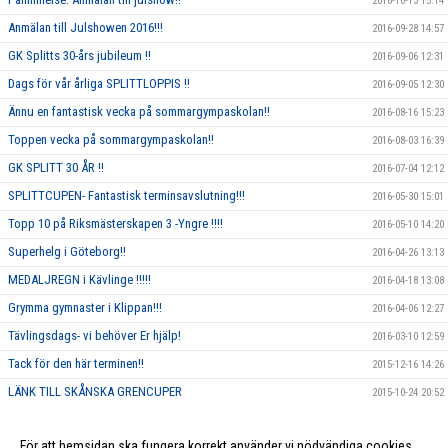
2016-10-13 15:14
Anmälan till Julshowen 2016!!!
2016-09-28 14:57
GK Splitts 30-års jubileum !!
2016-09-06 12:31
Dags för vår årliga SPLITTLOPPIS !!
2016-09-05 12:30
Ännu en fantastisk vecka på sommargympaskolan!!
2016-08-16 15:23
Toppen vecka på sommargympaskolan!!
2016-08-03 16:39
GK SPLITT 30 ÅR !!
2016-07-04 12:12
SPLITTCUPEN- Fantastisk terminsavslutning!!!
2016-05-30 15:01
Topp 10 på Riksmästerskapen 3 -Yngre !!!!
2016-05-10 14:20
Superhelg i Göteborg!!
2016-04-26 13:13
MEDALJREGN i Kävlinge !!!!!
2016-04-18 13:08
Grymma gymnaster i Klippan!!!
2016-04-06 12:27
Tävlingsdags- vi behöver Er hjälp!
2016-03-10 12:59
Tack för den här terminen!!
2015-12-16 14:26
LÄNK TILL SKÅNSKA GRENCUPER
2015-10-24 20:52
Rosa träning!
2015-10-01 23:17
För att hemsidan ska fungera korrekt använder vi nödvändiga cookies
Vi ska annordna en tävling, och behöver DIN hjälp!!