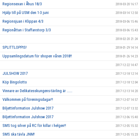
Regionsexan i Åhus 18/3
2018-03-20 16:17
Hjälp till på USM den 1-3 juni
2018-03-14 12:50
Regionsjuan i Klippan 4/3
2018-03-06 15:46
Regionåttan i Staffanstorp 3/3
2018-03-06 15:43
2018-02-20 21:24
SPLITTLOPPIS!
2018-01-29 14:14
Uppsamlingsdatum för shopen våren 2018!!
2018-01-26 14:23
2017-12-22 14:47
JULSHOW 2017
2017-12-18 12:14
Köp Bingolotto
2017-12-18 12:04
Vinnare av Delikatesskungens-tävling är ......
2017-12-13 14:20
Välkommen på föreningsdagar!!
2017-12-07 14:57
Biljettinformation Julshow 2017
2017-12-07 13:32
Biljettinformation Julshow 2017
2017-12-06 15:40
SMS tog silver på RC för killar i helgen!!
2017-12-05 15:32
SMS ska tävla JNM!
2017-12-05 15:23