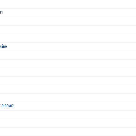
11
kåne.
 BIDRAG!