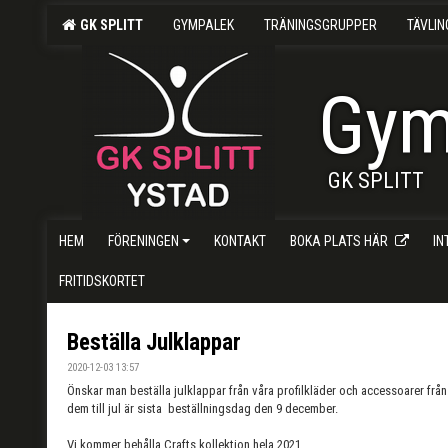
GK SPLITT
GYMPALEK
TRÄNINGSGRUPPER
TÄVLI
Gym
GK SPLITT
HEM
FÖRENINGEN
KONTAKT
BOKA PLATS HÄR
I
FRITIDSKORTET
Beställa Julklappar
2020-12-03 13:57
Önskar man beställa julklappar från våra profilkläder och accessoarer från
dem till jul är sista beställningsdag den 9 december.
Vi kommer behålla Crafts kollektion hela 2021.