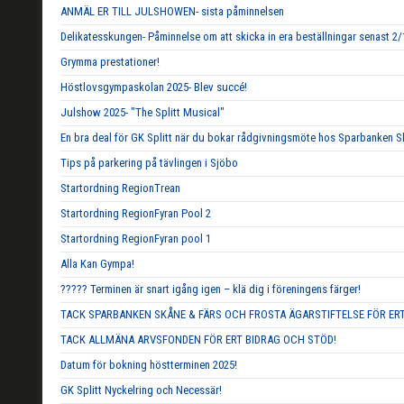
ANMÄL ER TILL JULSHOWEN- sista påminnelsen
Delikatesskungen- Påminnelse om att skicka in era beställningar senast 2/
Grymma prestationer!
Höstlovsgympaskolan 2025- Blev succé!
Julshow 2025- "The Splitt Musical"
En bra deal för GK Splitt när du bokar rådgivningsmöte hos Sparbanken S
Tips på parkering på tävlingen i Sjöbo
Startordning RegionTrean
Startordning RegionFyran Pool 2
Startordning RegionFyran pool 1
Alla Kan Gympa!
????? Terminen är snart igång igen – klä dig i föreningens färger!
TACK SPARBANKEN SKÅNE & FÄRS OCH FROSTA ÄGARSTIFTELSE FÖR ERT
TACK ALLMÄNA ARVSFONDEN FÖR ERT BIDRAG OCH STÖD!
Datum för bokning höstterminen 2025!
GK Splitt Nyckelring och Necessär!