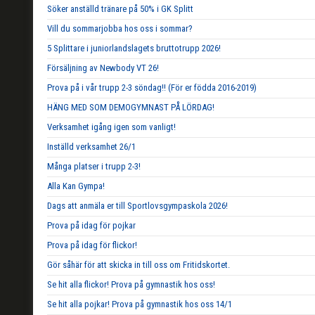
Söker anställd tränare på 50% i GK Splitt
Vill du sommarjobba hos oss i sommar?
5 Splittare i juniorlandslagets bruttotrupp 2026!
Försäljning av Newbody VT 26!
Prova på i vår trupp 2-3 söndag!! (För er födda 2016-2019)
HÄNG MED SOM DEMOGYMNAST PÅ LÖRDAG!
Verksamhet igång igen som vanligt!
Inställd verksamhet 26/1
Många platser i trupp 2-3!
Alla Kan Gympa!
Dags att anmäla er till Sportlovsgympaskola 2026!
Prova på idag för pojkar
Prova på idag för flickor!
Gör såhär för att skicka in till oss om Fritidskortet.
Se hit alla flickor! Prova på gymnastik hos oss!
Se hit alla pojkar! Prova på gymnastik hos oss 14/1