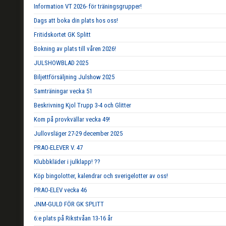
Information VT 2026- för träningsgrupper!
Dags att boka din plats hos oss!
Fritidskortet GK Splitt
Bokning av plats till våren 2026!
JULSHOWBLAD 2025
Biljettförsäljning Julshow 2025
Samträningar vecka 51
Beskrivning Kjol Trupp 3-4 och Glitter
Kom på provkvällar vecka 49!
Jullovsläger 27-29 december 2025
PRAO-ELEVER V. 47
Klubbkläder i julklapp! ??
Köp bingolotter, kalendrar och sverigelotter av oss!
PRAO-ELEV vecka 46
JNM-GULD FÖR GK SPLITT
6:e plats på Rikstvåan 13-16 år