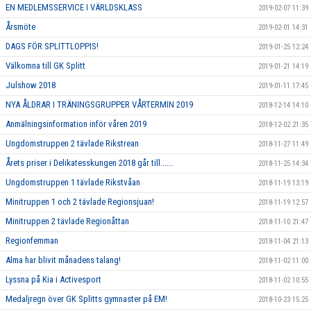
EN MEDLEMSSERVICE I VÄRLDSKLASS
2019-02-07 11:39
Årsmöte
2019-02-01 14:31
DAGS FÖR SPLITTLOPPIS!
2019-01-25 12:24
Välkomna till GK Splitt
2019-01-21 14:19
Julshow 2018
2019-01-11 17:45
NYA ÅLDRAR I TRÄNINGSGRUPPER VÅRTERMIN 2019
2018-12-14 14:10
Anmälningsinformation inför våren 2019
2018-12-02 21:35
Ungdomstruppen 2 tävlade Rikstrean
2018-11-27 11:49
Årets priser i Delikatesskungen 2018 går till......
2018-11-25 14:34
Ungdomstruppen 1 tävlade Rikstvåan
2018-11-19 13:19
Minitruppen 1 och 2 tävlade Regionsjuan!
2018-11-19 12:57
Minitruppen 2 tävlade Regionåttan
2018-11-10 21:47
Regionfemman
2018-11-04 21:13
Alma har blivit månadens talang!
2018-11-02 11:00
Lyssna på Kia i Activesport
2018-11-02 10:55
Medaljregn över GK Splitts gymnaster på EM!
2018-10-23 15:25