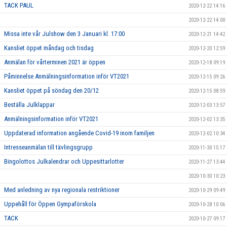
TACK PAUL
2020-12-22 14:16
2020-12-22 14:00
Missa inte vår Julshow den 3 Januari kl. 17:00
2020-12-21 14:42
Kansliet öppet måndag och tisdag
2020-12-20 12:59
Anmälan för vårterminen 2021 är öppen
2020-12-18 09:19
Påminnelse Anmälningsinformation inför VT2021
2020-12-15 09:26
Kansliet öppet på söndag den 20/12
2020-12-15 08:59
Beställa Julklappar
2020-12-03 13:57
Anmälningsinformation inför VT2021
2020-12-02 13:35
Uppdaterad information angående Covid-19 inom familjen
2020-12-02 10:34
Intresseanmälan till tävlingsgrupp
2020-11-30 15:17
Bingolottos Julkalendrar och Uppesittarlotter
2020-11-27 13:44
2020-10-30 10:23
Med anledning av nya regionala restriktioner
2020-10-29 09:49
Uppehåll för Öppen Gympaförskola
2020-10-28 10:06
TACK
2020-10-27 09:17