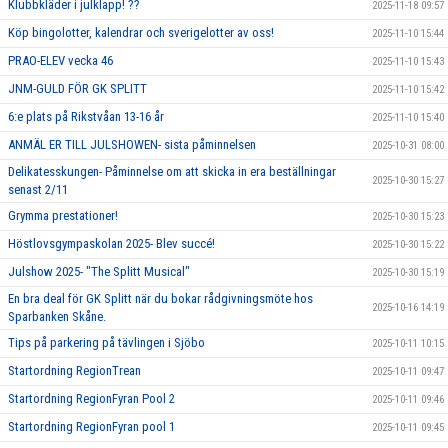
Klubbkläder i julklapp! ??
2025-11-18 09:57
Köp bingolotter, kalendrar och sverigelotter av oss!
2025-11-10 15:44
PRAO-ELEV vecka 46
2025-11-10 15:43
JNM-GULD FÖR GK SPLITT
2025-11-10 15:42
6:e plats på Rikstvåan 13-16 år
2025-11-10 15:40
ANMÄL ER TILL JULSHOWEN- sista påminnelsen
2025-10-31 08:00
Delikatesskungen- Påminnelse om att skicka in era beställningar
2025-10-30 15:27
senast 2/11
Grymma prestationer!
2025-10-30 15:23
Höstlovsgympaskolan 2025- Blev succé!
2025-10-30 15:22
Julshow 2025- "The Splitt Musical"
2025-10-30 15:19
En bra deal för GK Splitt när du bokar rådgivningsmöte hos
2025-10-16 14:19
Sparbanken Skåne.
Tips på parkering på tävlingen i Sjöbo
2025-10-11 10:15
Startordning RegionTrean
2025-10-11 09:47
Startordning RegionFyran Pool 2
2025-10-11 09:46
Startordning RegionFyran pool 1
2025-10-11 09:45