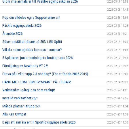
Glöm inte anmäla er till Påsklovsgympaskolan 2026
2026-03-19 16:58
2026-03-06 14:43
Köp din alldeles egna Supportermerch!
2026-02-26 15:09
Påsklovsgympaskola 2026
2026-02-23 14:23
Årsmöte 2026
2026-02-23 14:21
Söker anställd tränare på 50% i GK Splitt
2026-02-19 14:35
Vill du sommarjobba hos oss i sommar?
2026-02-19 14:08
5 Splittare i juniorlandslagets bruttotrupp 2026!
2026-02-12 16:48
Försäljning av Newbody VT 26!
2026-02-12 16:47
Prova på i vår trupp 2-3 söndag!! (För er födda 2016-2019)
2026-02-11 13:00
HÄNG MED SOM DEMOGYMNAST PÅ LÖRDAG!
2026-02-04 20:20
Verksamhet igång igen som vanligt!
2026-01-27 14:11
Inställd verksamhet 26/1
2026-01-26 12:55
Många platser i trupp 2-3!
2026-01-23 14:34
Alla Kan Gympa!
2026-01-23 14:32
Dags att anmäla er till Sportlovsgympaskola 2026!
2026-01-23 14:30