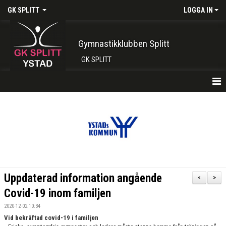
GK SPLITT
LOGGA IN
Gymnastikklubben Splitt
GK SPLITT
HEM
FÖRENINGEN
KONTAKT
BOKA PLATS HÄR
Uppdaterad information angående
<
>
INTRESSEANMÄLAN
Covid-19 inom familjen
2020-12-02 10:34
SHOP
Vid bekräftad covid-19 i familjen