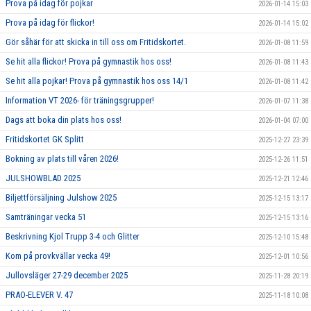
Prova på idag för pojkar
2026-01-14 15:03
Prova på idag för flickor!
2026-01-14 15:02
Gör såhär för att skicka in till oss om Fritidskortet.
2026-01-08 11:59
Se hit alla flickor! Prova på gymnastik hos oss!
2026-01-08 11:43
Se hit alla pojkar! Prova på gymnastik hos oss 14/1
2026-01-08 11:42
Information VT 2026- för träningsgrupper!
2026-01-07 11:38
Dags att boka din plats hos oss!
2026-01-04 07:00
Fritidskortet GK Splitt
2025-12-27 23:39
Bokning av plats till våren 2026!
2025-12-26 11:51
JULSHOWBLAD 2025
2025-12-21 12:46
Biljettförsäljning Julshow 2025
2025-12-15 13:17
Samträningar vecka 51
2025-12-15 13:16
Beskrivning Kjol Trupp 3-4 och Glitter
2025-12-10 15:48
Kom på provkvällar vecka 49!
2025-12-01 10:56
Jullovsläger 27-29 december 2025
2025-11-28 20:19
PRAO-ELEVER V. 47
2025-11-18 10:08