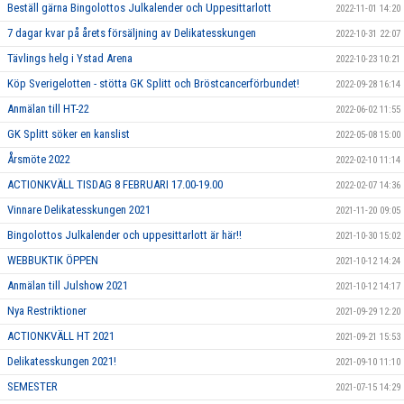
Beställ gärna Bingolottos Julkalender och Uppesittarlott
2022-11-01 14:20
7 dagar kvar på årets försäljning av Delikatesskungen
2022-10-31 22:07
Tävlings helg i Ystad Arena
2022-10-23 10:21
Köp Sverigelotten - stötta GK Splitt och Bröstcancerförbundet!
2022-09-28 16:14
Anmälan till HT-22
2022-06-02 11:55
GK Splitt söker en kanslist
2022-05-08 15:00
Årsmöte 2022
2022-02-10 11:14
ACTIONKVÄLL TISDAG 8 FEBRUARI 17.00-19.00
2022-02-07 14:36
Vinnare Delikatesskungen 2021
2021-11-20 09:05
Bingolottos Julkalender och uppesittarlott är här!!
2021-10-30 15:02
WEBBUKTIK ÖPPEN
2021-10-12 14:24
Anmälan till Julshow 2021
2021-10-12 14:17
Nya Restriktioner
2021-09-29 12:20
ACTIONKVÄLL HT 2021
2021-09-21 15:53
Delikatesskungen 2021!
2021-09-10 11:10
SEMESTER
2021-07-15 14:29