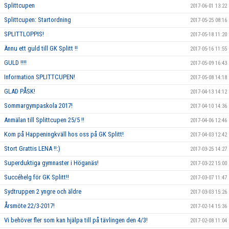
Splittcupen
2017-06-01 13:22
Splittcupen: Startordning
2017-05-25 08:16
SPLITTLOPPIS!
2017-05-18 11:20
Ännu ett guld till GK Splitt !!
2017-05-16 11:55
GULD !!!!
2017-05-09 16:43
Information SPLITTCUPEN!
2017-05-08 14:18
GLAD PÅSK!
2017-04-13 14:12
Sommargympaskola 2017!
2017-04-10 14:36
Anmälan till Splittcupen 25/5 !!
2017-04-06 12:46
Kom på Happeningkväll hos oss på GK Splitt!
2017-04-03 12:42
Stort Grattis LENA !!:)
2017-03-25 14:27
Superduktiga gymnaster i Höganäs!
2017-03-22 15:00
Succéhelg för GK Splitt!!
2017-03-07 11:47
Sydtruppen 2 yngre och äldre
2017-03-03 15:26
Årsmöte 22/3-2017!
2017-02-14 15:36
Vi behöver fler som kan hjälpa till på tävlingen den 4/3!
2017-02-08 11:04