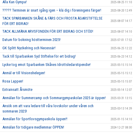
Alla Kan Gympa!
2025-08-25 11:10
????? Terminen är snart igång igen – klä dig i föreningens färger!
2025-08-20 12:49
TACK SPARBANKEN SKÅNE & FÄRS OCH FROSTA ÄGARSTIFTELSE
2025-08-07 14:17
FÖR ERT BIDRAG!
TACK ALLMÄNA ARVSFONDEN FÖR ERT BIDRAG OCH STÖD!
2025-08-07 14:10
Datum för bokning höstterminen 2025!
2025-07-01 17:52
GK Splitt Nyckelring och Necessär!
2025-06-25 12:22
Tack till Sparbanken Syd Stiftelse för ert bidrag!
2025-06-23 14:12
Lycke tog emot Sparbanken Skånes Idrottsledarstipendie!
2025-05-15 15:14
Anmäl er till Visionshelegen!
2025-05-15 15:12
Rosa Lappen!
2025-05-15 15:07
Extrainsatt Årsmöte
2025-05-14 12:07
Anmälan för Summercamp och Sommargympaskolan 2025 är öppen!
2025-03-31 13:15
Ansök om att vara ledare till våra lovskolor under våren och
2025-03-13 14:39
sommaren 2025!
Anmälan för Sportlovsgympaskola öppen!!
2025-01-15 14:10
Anmälan för tidigare medlemmar ÖPPEN!
2024-12-27 08:00