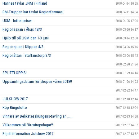
Hannes tävlar JNM i Finland
2018-04-14 10:25
RM-Truppen har tävlat Regionfemman!
2018-04-11 14:34
USM - lotteripriser
2018-04-05 17:04
Regionsexan i Åhus 18/3
2018-03-20 16:17
Hjälp till på USM den 1-3 juni
2018-03-14 12:50
Regionsjuan i Klippan 4/3
2018-03-06 15:46
Regionåttan i Staffanstorp 3/3
2018-03-06 15:43
2018-02-20 21:24
SPLITTLOPPIS!
2018-01-29 14:14
Uppsamlingsdatum för shopen våren 2018!!
2018-01-26 14:23
2017-12-22 14:47
JULSHOW 2017
2017-12-18 12:14
Köp Bingolotto
2017-12-18 12:04
Vinnare av Delikatesskungens-tävling är ......
2017-12-13 14:20
Välkommen på föreningsdagar!!
2017-12-07 14:57
Biljettinformation Julshow 2017
2017-12-07 13:32