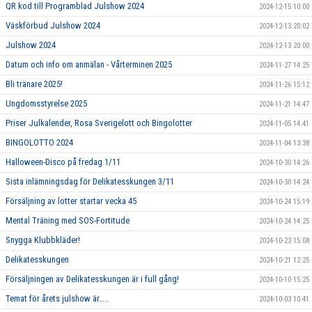
QR kod till Programblad Julshow 2024
2024-12-15 10:00
Väskförbud Julshow 2024
2024-12-13 20:02
Julshow 2024
2024-12-13 20:00
Datum och info om anmälan - Vårterminen 2025
2024-11-27 14:25
Bli tränare 2025!
2024-11-26 15:12
Ungdomsstyrelse 2025
2024-11-21 14:47
Priser Julkalender, Rosa Sverigelott och Bingolotter
2024-11-05 14:41
BINGOLOTTO 2024
2024-11-04 13:38
Halloween-Disco på fredag 1/11
2024-10-30 14:26
Sista inlämningsdag för Delikatesskungen 3/11
2024-10-30 14:24
Försäljning av lotter startar vecka 45
2024-10-24 15:19
Mental Träning med SOS-Fortitude
2024-10-24 14:25
Snygga Klubbkläder!
2024-10-23 15:08
Delikatesskungen
2024-10-21 12:25
Försäljningen av Delikatesskungen är i full gång!
2024-10-10 15:25
Temat för årets julshow är…..
2024-10-03 10:41