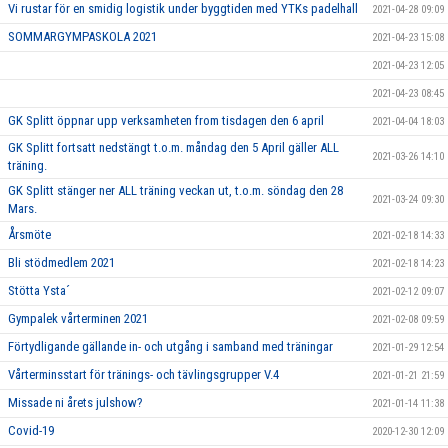
Vi rustar för en smidig logistik under byggtiden med YTKs padelhall
2021-04-28 09:09
SOMMARGYMPASKOLA 2021
2021-04-23 15:08
2021-04-23 12:05
2021-04-23 08:45
GK Splitt öppnar upp verksamheten from tisdagen den 6 april
2021-04-04 18:03
GK Splitt fortsatt nedstängt t.o.m. måndag den 5 April gäller ALL
2021-03-26 14:10
träning.
GK Splitt stänger ner ALL träning veckan ut, t.o.m. söndag den 28
2021-03-24 09:30
Mars.
Årsmöte
2021-02-18 14:33
Bli stödmedlem 2021
2021-02-18 14:23
Stötta Ysta´
2021-02-12 09:07
Gympalek vårterminen 2021
2021-02-08 09:59
Förtydligande gällande in- och utgång i samband med träningar
2021-01-29 12:54
Vårterminsstart för tränings- och tävlingsgrupper V.4
2021-01-21 21:59
Missade ni årets julshow?
2021-01-14 11:38
Covid-19
2020-12-30 12:09