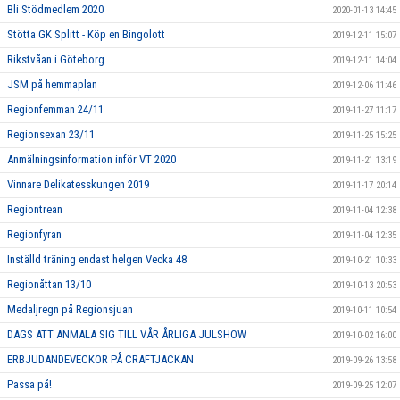
Bli Stödmedlem 2020
2020-01-13 14:45
Stötta GK Splitt - Köp en Bingolott
2019-12-11 15:07
Rikstvåan i Göteborg
2019-12-11 14:04
JSM på hemmaplan
2019-12-06 11:46
Regionfemman 24/11
2019-11-27 11:17
Regionsexan 23/11
2019-11-25 15:25
Anmälningsinformation inför VT 2020
2019-11-21 13:19
Vinnare Delikatesskungen 2019
2019-11-17 20:14
Regiontrean
2019-11-04 12:38
Regionfyran
2019-11-04 12:35
Inställd träning endast helgen Vecka 48
2019-10-21 10:33
Regionåttan 13/10
2019-10-13 20:53
Medaljregn på Regionsjuan
2019-10-11 10:54
DAGS ATT ANMÄLA SIG TILL VÅR ÅRLIGA JULSHOW
2019-10-02 16:00
ERBJUDANDEVECKOR PÅ CRAFTJACKAN
2019-09-26 13:58
Passa på!
2019-09-25 12:07