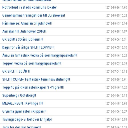
Nötförbud i Ystads kommuns lokaler
2016-10-26 14:00
Gemensamma träningstider till Julshowen!
2016-10-25 10:22
Påminnelse: Anmälan till julshow!!
2016-10-13 15:14
Anmälan till Julshowen 2016!!!
2016-09-28 14:57
GK Splitts 30-års jubileum !!
2016-09-06 12:31
Dags för vår årliga SPLITTLOPPIS !!
2016-09-05 12:30
Ännu en fantastisk vecka på sommargympaskolan!!
2016-08-16 15:23
Toppen vecka på sommargympaskolan!!
2016-08-03 16:39
GK SPLITT 30 ÅR !!
2016-07-04 12:12
SPLITTCUPEN- Fantastisk terminsavslutning!!!
2016-05-30 15:01
Topp 10 på Riksmästerskapen 3 -Yngre !!!!
2016-05-10 14:20
Superhelg i Göteborg!!
2016-04-26 13:13
MEDALJREGN i Kävlinge !!!!!
2016-04-18 13:08
Grymma gymnaster i Klippan!!!
2016-04-06 12:27
Tävlingsdags- vi behöver Er hjälp!
2016-03-10 12:59
Tack för den här terminen!!
2015-12-16 14:26