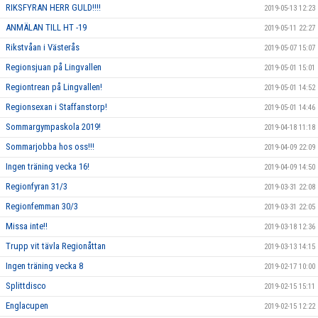
RIKSFYRAN HERR GULD!!!!
2019-05-13 12:23
ANMÄLAN TILL HT -19
2019-05-11 22:27
Rikstvåan i Västerås
2019-05-07 15:07
Regionsjuan på Lingvallen
2019-05-01 15:01
Regiontrean på Lingvallen!
2019-05-01 14:52
Regionsexan i Staffanstorp!
2019-05-01 14:46
Sommargympaskola 2019!
2019-04-18 11:18
Sommarjobba hos oss!!!
2019-04-09 22:09
Ingen träning vecka 16!
2019-04-09 14:50
Regionfyran 31/3
2019-03-31 22:08
Regionfemman 30/3
2019-03-31 22:05
Missa inte!!
2019-03-18 12:36
Trupp vit tävla Regionåttan
2019-03-13 14:15
Ingen träning vecka 8
2019-02-17 10:00
Splittdisco
2019-02-15 15:11
Englacupen
2019-02-15 12:22