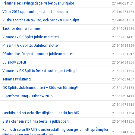
Påminnelse: Tävlingsdags- vi behöver Er hjälp!
2017-01-23 11:51
Våren 2017 uppsamlingsdatum för shopen
2017-01-17 15:59
Vi ska anordna en tävling, och behöver DIN hjälp!!
2017-01-13 10:38
Tack för den här terminen!!
2016-12-23 10:34
Vinnare av GK Splitt jubileumslotteri!!!!
2016-12-18 14:41
Priser till GK Splitts Jubileumslotteri
2016-12-15 13:54
Påminnelse: Dags att lämna in jubileumslotten !
2016-12-13 15:17
Julshow 2016!!
2016-12-13 13:36
Vinnare av GK Splitts Delikatesskungen-tävling är ......
2016-12-10 13:46
Terminsavslutning!
2016-11-23 14:57
GK Splitts Jubileumslotteri – Stöd vår förening!!
2016-11-22 14:33
Biljettförsäljning - Julshow 2016
2016-11-21 14:43
2016-11-17 12:12
Lastbilskörkort och/eller tillgång till täckt lastbil?
2016-11-15 13:04
Sista chansen att hinna beställa julklappar!!!
2016-11-14 13:26
Kom och se en GRATIS dansföreställning som genom ett språkmyller
2016-11-04 11:25
väcker tankar om kommunikation!