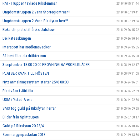
RM - Truppen tävlade Riksfemman
2018-10-15 11:44
Ungdomstruppen 2 vann Storregiontrean!!
2018-10-07 19:41
Ungdomstruppen 2 Vann Riksfyran herr!!!
2018-10-07 19:34
Boka din plats till årets Julshow
2018-09-26 15:22
Delikatesskungen
2018-09-26 10:14
Intersport har medlemsveckor
2018-09-24 15:35
Så beställer du dräkter mm
2018-09-24 15:08
3 september 18.00-20.00 PROVNING AV PROFILKLÄDER
2018-08-19 12:17
PLATSER KVAR TILL HÖSTEN
2018-08-19 11:05
Nytt anmälningssystem startar 25/6 00:00
2018-06-24 16:01
Rikstvåan i Järfälla
2018-06-14 22:59
USM i Ystad Arena
2018-06-14 22:56
SMS tog guld på Riksfyran herrar
2018-05-16 09:25
Bilder från Splittcupen
2018-05-07 08:17
Guld på Riksfyran 20-22/4
2018-04-25 10:46
Sommargympaskolan 2018
2018-04-19 13:36