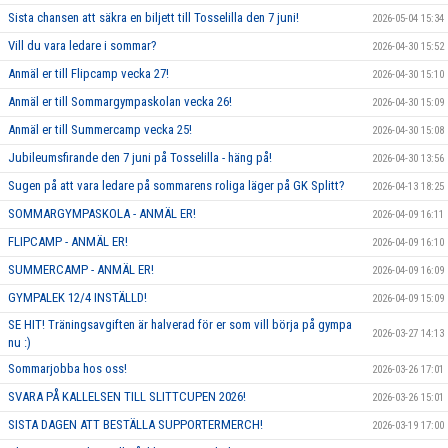
Sista chansen att säkra en biljett till Tosselilla den 7 juni!
2026-05-04 15:34
Vill du vara ledare i sommar?
2026-04-30 15:52
Anmäl er till Flipcamp vecka 27!
2026-04-30 15:10
Anmäl er till Sommargympaskolan vecka 26!
2026-04-30 15:09
Anmäl er till Summercamp vecka 25!
2026-04-30 15:08
Jubileumsfirande den 7 juni på Tosselilla - häng på!
2026-04-30 13:56
Sugen på att vara ledare på sommarens roliga läger på GK Splitt?
2026-04-13 18:25
SOMMARGYMPASKOLA - ANMÄL ER!
2026-04-09 16:11
FLIPCAMP - ANMÄL ER!
2026-04-09 16:10
SUMMERCAMP - ANMÄL ER!
2026-04-09 16:09
GYMPALEK 12/4 INSTÄLLD!
2026-04-09 15:09
SE HIT! Träningsavgiften är halverad för er som vill börja på gympa
2026-03-27 14:13
nu :)
Sommarjobba hos oss!
2026-03-26 17:01
SVARA PÅ KALLELSEN TILL SLITTCUPEN 2026!
2026-03-26 15:01
SISTA DAGEN ATT BESTÄLLA SUPPORTERMERCH!
2026-03-19 17:00