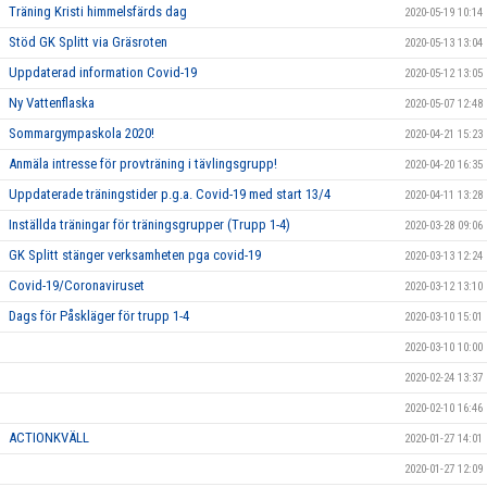
Träning Kristi himmelsfärds dag
2020-05-19 10:14
Stöd GK Splitt via Gräsroten
2020-05-13 13:04
Uppdaterad information Covid-19
2020-05-12 13:05
Ny Vattenflaska
2020-05-07 12:48
Sommargympaskola 2020!
2020-04-21 15:23
Anmäla intresse för provträning i tävlingsgrupp!
2020-04-20 16:35
Uppdaterade träningstider p.g.a. Covid-19 med start 13/4
2020-04-11 13:28
Inställda träningar för träningsgrupper (Trupp 1-4)
2020-03-28 09:06
GK Splitt stänger verksamheten pga covid-19
2020-03-13 12:24
Covid-19/Coronaviruset
2020-03-12 13:10
Dags för Påskläger för trupp 1-4
2020-03-10 15:01
2020-03-10 10:00
2020-02-24 13:37
2020-02-10 16:46
ACTIONKVÄLL
2020-01-27 14:01
2020-01-27 12:09