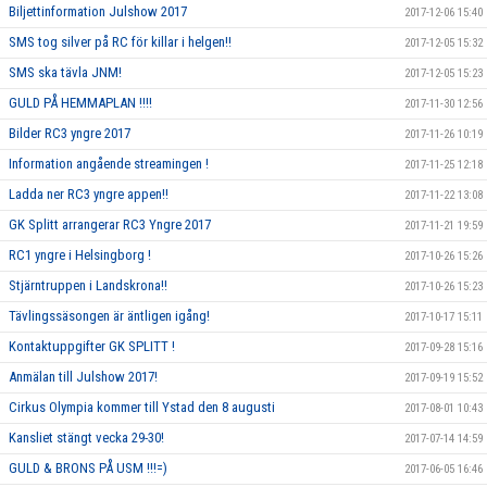
Biljettinformation Julshow 2017
2017-12-06 15:40
SMS tog silver på RC för killar i helgen!!
2017-12-05 15:32
SMS ska tävla JNM!
2017-12-05 15:23
GULD PÅ HEMMAPLAN !!!!
2017-11-30 12:56
Bilder RC3 yngre 2017
2017-11-26 10:19
Information angående streamingen !
2017-11-25 12:18
Ladda ner RC3 yngre appen!!
2017-11-22 13:08
GK Splitt arrangerar RC3 Yngre 2017
2017-11-21 19:59
RC1 yngre i Helsingborg !
2017-10-26 15:26
Stjärntruppen i Landskrona!!
2017-10-26 15:23
Tävlingssäsongen är äntligen igång!
2017-10-17 15:11
Kontaktuppgifter GK SPLITT !
2017-09-28 15:16
Anmälan till Julshow 2017!
2017-09-19 15:52
Cirkus Olympia kommer till Ystad den 8 augusti
2017-08-01 10:43
Kansliet stängt vecka 29-30!
2017-07-14 14:59
GULD & BRONS PÅ USM !!!=)
2017-06-05 16:46