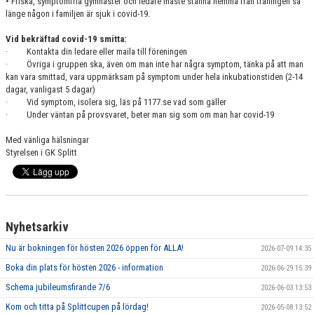
• Friska, symptomfria gymnaster och ledare måste stanna hemma från träningen så
GRUPPER OCH TIDER
länge någon i familjen är sjuk i covid-19.
Vid bekräftad covid-19 smitta:
STÖDMEDLEM
· Kontakta din ledare eller maila till föreningen
· Övriga i gruppen ska, även om man inte har några symptom, tänka på att man
SPONSRING
kan vara smittad, vara uppmärksam på symptom under hela inkubationstiden (2-14
dagar, vanligast 5 dagar)
FRÅGOR & SVAR
· Vid symptom, isolera sig, läs på 1177.se vad som gäller
· Under väntan på provsvaret, beter man sig som om man har covid-19
FUNKTIONÄRER
Med vänliga hälsningar
Styrelsen i GK Splitt
FRITIDSKORTET
Nyhetsarkiv
Nu är bokningen för hösten 2026 öppen för ALLA!
2026-07-09 14:35
Boka din plats för hösten 2026 - information
2026-06-29 15:39
Schema jubileumsfirande 7/6
2026-06-03 13:53
Kom och titta på Splittcupen på lördag!
2026-05-08 13:52