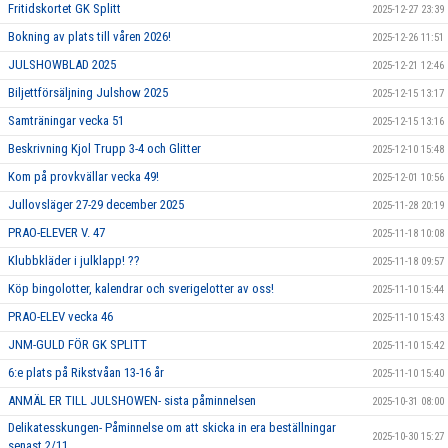
Fritidskortet GK Splitt
2025-12-27 23:39
Bokning av plats till våren 2026!
2025-12-26 11:51
JULSHOWBLAD 2025
2025-12-21 12:46
Biljettförsäljning Julshow 2025
2025-12-15 13:17
Samträningar vecka 51
2025-12-15 13:16
Beskrivning Kjol Trupp 3-4 och Glitter
2025-12-10 15:48
Kom på provkvällar vecka 49!
2025-12-01 10:56
Jullovsläger 27-29 december 2025
2025-11-28 20:19
PRAO-ELEVER V. 47
2025-11-18 10:08
Klubbkläder i julklapp! ??
2025-11-18 09:57
Köp bingolotter, kalendrar och sverigelotter av oss!
2025-11-10 15:44
PRAO-ELEV vecka 46
2025-11-10 15:43
JNM-GULD FÖR GK SPLITT
2025-11-10 15:42
6:e plats på Rikstvåan 13-16 år
2025-11-10 15:40
ANMÄL ER TILL JULSHOWEN- sista påminnelsen
2025-10-31 08:00
Delikatesskungen- Påminnelse om att skicka in era beställningar
2025-10-30 15:27
senast 2/11