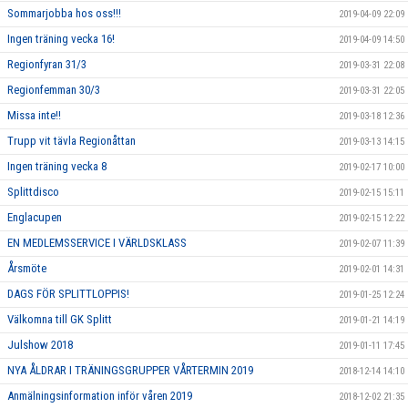
Sommarjobba hos oss!!!
2019-04-09 22:09
Ingen träning vecka 16!
2019-04-09 14:50
Regionfyran 31/3
2019-03-31 22:08
Regionfemman 30/3
2019-03-31 22:05
Missa inte!!
2019-03-18 12:36
Trupp vit tävla Regionåttan
2019-03-13 14:15
Ingen träning vecka 8
2019-02-17 10:00
Splittdisco
2019-02-15 15:11
Englacupen
2019-02-15 12:22
EN MEDLEMSSERVICE I VÄRLDSKLASS
2019-02-07 11:39
Årsmöte
2019-02-01 14:31
DAGS FÖR SPLITTLOPPIS!
2019-01-25 12:24
Välkomna till GK Splitt
2019-01-21 14:19
Julshow 2018
2019-01-11 17:45
NYA ÅLDRAR I TRÄNINGSGRUPPER VÅRTERMIN 2019
2018-12-14 14:10
Anmälningsinformation inför våren 2019
2018-12-02 21:35