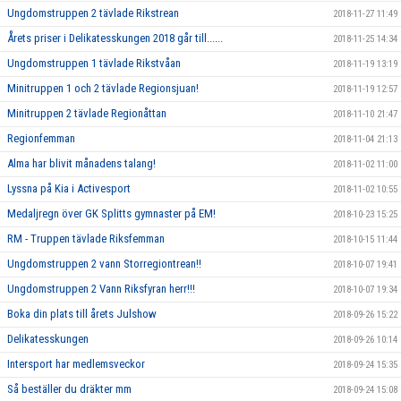
Ungdomstruppen 2 tävlade Rikstrean
2018-11-27 11:49
Årets priser i Delikatesskungen 2018 går till......
2018-11-25 14:34
Ungdomstruppen 1 tävlade Rikstvåan
2018-11-19 13:19
Minitruppen 1 och 2 tävlade Regionsjuan!
2018-11-19 12:57
Minitruppen 2 tävlade Regionåttan
2018-11-10 21:47
Regionfemman
2018-11-04 21:13
Alma har blivit månadens talang!
2018-11-02 11:00
Lyssna på Kia i Activesport
2018-11-02 10:55
Medaljregn över GK Splitts gymnaster på EM!
2018-10-23 15:25
RM - Truppen tävlade Riksfemman
2018-10-15 11:44
Ungdomstruppen 2 vann Storregiontrean!!
2018-10-07 19:41
Ungdomstruppen 2 Vann Riksfyran herr!!!
2018-10-07 19:34
Boka din plats till årets Julshow
2018-09-26 15:22
Delikatesskungen
2018-09-26 10:14
Intersport har medlemsveckor
2018-09-24 15:35
Så beställer du dräkter mm
2018-09-24 15:08