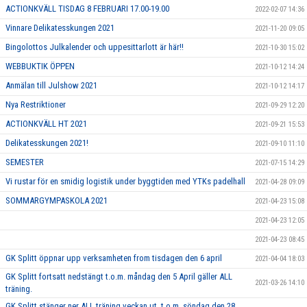
ACTIONKVÄLL TISDAG 8 FEBRUARI 17.00-19.00
2022-02-07 14:36
Vinnare Delikatesskungen 2021
2021-11-20 09:05
Bingolottos Julkalender och uppesittarlott är här!!
2021-10-30 15:02
WEBBUKTIK ÖPPEN
2021-10-12 14:24
Anmälan till Julshow 2021
2021-10-12 14:17
Nya Restriktioner
2021-09-29 12:20
ACTIONKVÄLL HT 2021
2021-09-21 15:53
Delikatesskungen 2021!
2021-09-10 11:10
SEMESTER
2021-07-15 14:29
Vi rustar för en smidig logistik under byggtiden med YTKs padelhall
2021-04-28 09:09
SOMMARGYMPASKOLA 2021
2021-04-23 15:08
2021-04-23 12:05
2021-04-23 08:45
GK Splitt öppnar upp verksamheten from tisdagen den 6 april
2021-04-04 18:03
GK Splitt fortsatt nedstängt t.o.m. måndag den 5 April gäller ALL
2021-03-26 14:10
träning.
GK Splitt stänger ner ALL träning veckan ut, t.o.m. söndag den 28