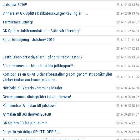
Julshow 2016!!
2016-12-13 13:36
Vinnare av GK Splitts Delikatesskungen-tävling är ......
2016-12-10 13:46
Terminsavslutning!
2016-11-23 14:57
GK Splitts Jubileumslotteri – Stöd vår förening!!
2016-11-22 14:33
Biljettförsäljning - Julshow 2016
2016-11-21 14:43
2016-11-17 12:12
Lastbilskörkort och/eller tillgång till täckt lastbil?
2016-11-15 13:04
Sista chansen att hinna beställa julklappar!!!
2016-11-14 13:26
Kom och se en GRATIS dansföreställning som genom ett språkmyller
2016-11-04 11:25
väcker tankar om kommunikation!
Nötförbud i Ystads kommuns lokaler
2016-10-26 14:00
Gemensamma träningstider till Julshowen!
2016-10-25 10:22
Påminnelse: Anmälan till julshow!!
2016-10-13 15:14
Anmälan till Julshowen 2016!!!
2016-09-28 14:57
GK Splitts 30-års jubileum !!
2016-09-06 12:31
Dags för vår årliga SPLITTLOPPIS !!
2016-09-05 12:30