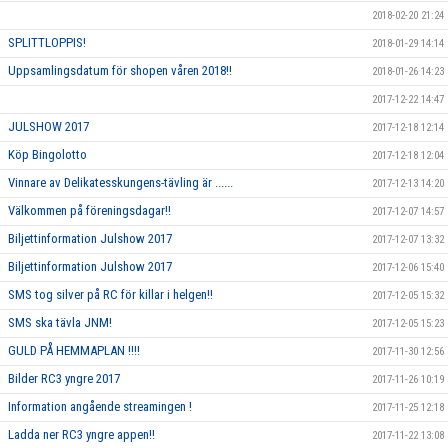
2018-02-20 21:24
SPLITTLOPPIS!
2018-01-29 14:14
Uppsamlingsdatum för shopen våren 2018!!
2018-01-26 14:23
2017-12-22 14:47
JULSHOW 2017
2017-12-18 12:14
Köp Bingolotto
2017-12-18 12:04
Vinnare av Delikatesskungens-tävling är ......
2017-12-13 14:20
Välkommen på föreningsdagar!!
2017-12-07 14:57
Biljettinformation Julshow 2017
2017-12-07 13:32
Biljettinformation Julshow 2017
2017-12-06 15:40
SMS tog silver på RC för killar i helgen!!
2017-12-05 15:32
SMS ska tävla JNM!
2017-12-05 15:23
GULD PÅ HEMMAPLAN !!!!
2017-11-30 12:56
Bilder RC3 yngre 2017
2017-11-26 10:19
Information angående streamingen !
2017-11-25 12:18
Ladda ner RC3 yngre appen!!
2017-11-22 13:08