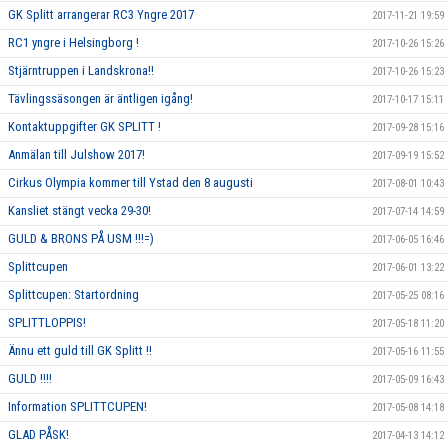
GK Splitt arrangerar RC3 Yngre 2017
2017-11-21 19:59
RC1 yngre i Helsingborg !
2017-10-26 15:26
Stjärntruppen i Landskrona!!
2017-10-26 15:23
Tävlingssäsongen är äntligen igång!
2017-10-17 15:11
Kontaktuppgifter GK SPLITT !
2017-09-28 15:16
Anmälan till Julshow 2017!
2017-09-19 15:52
Cirkus Olympia kommer till Ystad den 8 augusti
2017-08-01 10:43
Kansliet stängt vecka 29-30!
2017-07-14 14:59
GULD & BRONS PÅ USM !!!=)
2017-06-05 16:46
Splittcupen
2017-06-01 13:22
Splittcupen: Startordning
2017-05-25 08:16
SPLITTLOPPIS!
2017-05-18 11:20
Ännu ett guld till GK Splitt !!
2017-05-16 11:55
GULD !!!!
2017-05-09 16:43
Information SPLITTCUPEN!
2017-05-08 14:18
GLAD PÅSK!
2017-04-13 14:12