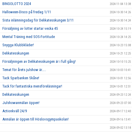
BINGOLOTTO 2024
2024-11-04 13:38
Halloween-Disco på fredag 1/11
2024-10-30 14:26
Sista inlämningsdag för Delikatesskungen 3/11
2024-10-30 14:24
Försäljning av lotter startar vecka 45
2024-10-24 15:19
Mental Träning med SOS-Fortitude
2024-10-24 14:25
Snygga Klubbkläder!
2024-10-23 15:08
Delikatesskungen
2024-10-21 12:25
Försäljningen av Delikatesskungen är i full gång!
2024-10-10 15:25
Temat för årets julshow är…..
2024-10-03 10:41
Tack Sparbanken Skåne!
2024-10-01 12:56
Tack för fantastiska mensföreläsningar!
2024-10-01 12:51
Delikatesskungen
2024-09-23 12:24
Julshowanmälan öppen!
2024-09-23 07:00
Actionkväll 24/9
2024-09-17 12:40
Anmälan är öppen till Höslovsgympaskolan!
2024-09-16 13:41
2024-09-02 13:18