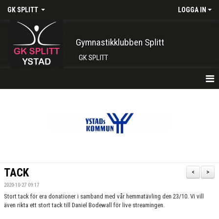
GK SPLITT
LOGGA IN
Gymnastikklubben Splitt
GK SPLITT
HEM
FÖRENINGEN
KONTAKT
BOKA PLATS HÄR
TACK
<
>
INTRESSEANMÄLAN
2020-10-27 09:17
Stort tack för era donationer i samband med vår hemmatävling den 23/10. Vi vill
SHOP
även rikta ett stort tack till Daniel Bodewall för live streamingen.