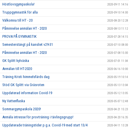
Höstlovsgympaskola!
2020-09-11 14:16
Truppgymnastik för alla
2020-09-10 14:00
Välkomna till HT - 20
2020-08-20 12:28
Påminnelse anmälan HT - 2020
2020-08-13 11:12
PROVA PÅ GYMNASTIK
2020-07-28 14:15
Semesterstängt på kansliet v29-31
2020-07-10 08:00
Påminnelse anmälan HT - 2020
2020-07-08 15:00
GK Splitt kylväska
2020-07-01 11:04
Anmälan till HT-2020
2020-06-16 10:00
Träning Kristi himmelsfärds dag
2020-05-19 10:14
Stöd GK Splitt via Gräsroten
2020-05-13 13:04
Uppdaterad information Covid-19
2020-05-12 13:05
Ny Vattenflaska
2020-05-07 12:48
Sommargympaskola 2020!
2020-04-21 15:23
Anmäla intresse för provträning i tävlingsgrupp!
2020-04-20 16:35
Uppdaterade träningstider p.g.a. Covid-19 med start 13/4
2020-04-11 13:28