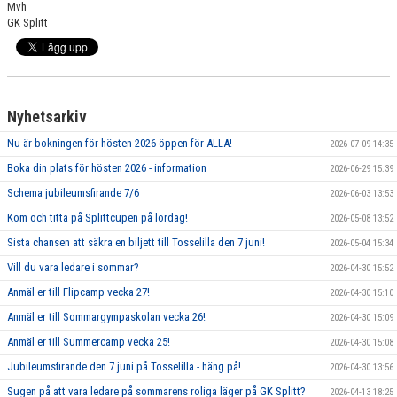
Mvh
GRUPPER OCH TIDER
GK Splitt
STÖDMEDLEM
SPONSRING
Nyhetsarkiv
FRÅGOR & SVAR
Nu är bokningen för hösten 2026 öppen för ALLA!
2026-07-09 14:35
FUNKTIONÄRER
Boka din plats för hösten 2026 - information
2026-06-29 15:39
Schema jubileumsfirande 7/6
2026-06-03 13:53
FRITIDSKORTET
Kom och titta på Splittcupen på lördag!
2026-05-08 13:52
Sista chansen att säkra en biljett till Tosselilla den 7 juni!
2026-05-04 15:34
Vill du vara ledare i sommar?
2026-04-30 15:52
Anmäl er till Flipcamp vecka 27!
2026-04-30 15:10
Anmäl er till Sommargympaskolan vecka 26!
2026-04-30 15:09
Anmäl er till Summercamp vecka 25!
2026-04-30 15:08
Jubileumsfirande den 7 juni på Tosselilla - häng på!
2026-04-30 13:56
Sugen på att vara ledare på sommarens roliga läger på GK Splitt?
2026-04-13 18:25