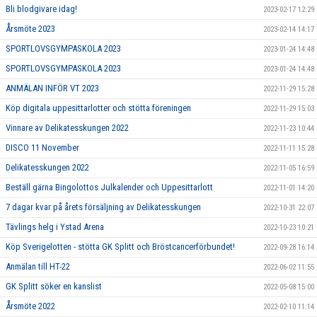
Bli blodgivare idag!
2023-02-17 12:29
Årsmöte 2023
2023-02-14 14:17
SPORTLOVSGYMPASKOLA 2023
2023-01-24 14:48
SPORTLOVSGYMPASKOLA 2023
2023-01-24 14:48
ANMÄLAN INFÖR VT 2023
2022-11-29 15:28
Köp digitala uppesittarlotter och stötta föreningen
2022-11-29 15:03
Vinnare av Delikatesskungen 2022
2022-11-23 10:44
DISCO 11 November
2022-11-11 15:28
Delikatesskungen 2022
2022-11-05 16:59
Beställ gärna Bingolottos Julkalender och Uppesittarlott
2022-11-01 14:20
7 dagar kvar på årets försäljning av Delikatesskungen
2022-10-31 22:07
Tävlings helg i Ystad Arena
2022-10-23 10:21
Köp Sverigelotten - stötta GK Splitt och Bröstcancerförbundet!
2022-09-28 16:14
Anmälan till HT-22
2022-06-02 11:55
GK Splitt söker en kanslist
2022-05-08 15:00
Årsmöte 2022
2022-02-10 11:14