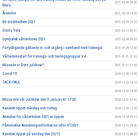
2021-03-24 09:30
Mars.
Årsmöte
2021-02-18 14:33
Bli stödmedlem 2021
2021-02-18 14:23
Stötta Ysta´
2021-02-12 09:07
Gympalek vårterminen 2021
2021-02-08 09:59
Förtydligande gällande in- och utgång i samband med träningar
2021-01-29 12:54
Vårterminsstart för tränings- och tävlingsgrupper V.4
2021-01-21 21:59
Missade ni årets julshow?
2021-01-14 11:38
Covid-19
2020-12-30 12:09
TACK PAUL
2020-12-22 14:16
2020-12-22 14:00
Missa inte vår Julshow den 3 Januari kl. 17:00
2020-12-21 14:42
Kansliet öppet måndag och tisdag
2020-12-20 12:59
Anmälan för vårterminen 2021 är öppen
2020-12-18 09:19
Påminnelse Anmälningsinformation inför VT2021
2020-12-15 09:26
Kansliet öppet på söndag den 20/12
2020-12-15 08:59