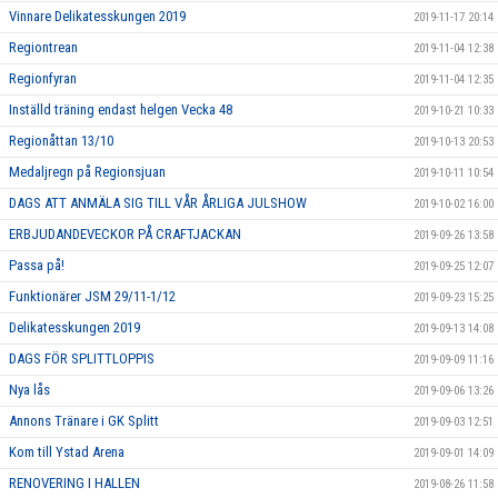
Vinnare Delikatesskungen 2019
2019-11-17 20:14
Regiontrean
2019-11-04 12:38
Regionfyran
2019-11-04 12:35
Inställd träning endast helgen Vecka 48
2019-10-21 10:33
Regionåttan 13/10
2019-10-13 20:53
Medaljregn på Regionsjuan
2019-10-11 10:54
DAGS ATT ANMÄLA SIG TILL VÅR ÅRLIGA JULSHOW
2019-10-02 16:00
ERBJUDANDEVECKOR PÅ CRAFTJACKAN
2019-09-26 13:58
Passa på!
2019-09-25 12:07
Funktionärer JSM 29/11-1/12
2019-09-23 15:25
Delikatesskungen 2019
2019-09-13 14:08
DAGS FÖR SPLITTLOPPIS
2019-09-09 11:16
Nya lås
2019-09-06 13:26
Annons Tränare i GK Splitt
2019-09-03 12:51
Kom till Ystad Arena
2019-09-01 14:09
RENOVERING I HALLEN
2019-08-26 11:58