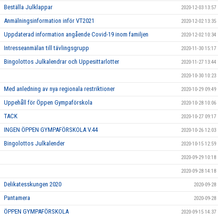
Beställa Julklappar
2020-12-03 13:57
Anmälningsinformation inför VT2021
2020-12-02 13:35
Uppdaterad information angående Covid-19 inom familjen
2020-12-02 10:34
Intresseanmälan till tävlingsgrupp
2020-11-30 15:17
Bingolottos Julkalendrar och Uppesittarlotter
2020-11-27 13:44
2020-10-30 10:23
Med anledning av nya regionala restriktioner
2020-10-29 09:49
Uppehåll för Öppen Gympaförskola
2020-10-28 10:06
TACK
2020-10-27 09:17
INGEN ÖPPEN GYMPAFÖRSKOLA V.44
2020-10-26 12:03
Bingolottos Julkalender
2020-10-15 12:59
2020-09-29 10:18
2020-09-28 14:18
Delikatesskungen 2020
2020-09-28
Pantamera
2020-09-28
ÖPPEN GYMPAFÖRSKOLA
2020-09-15 14:37