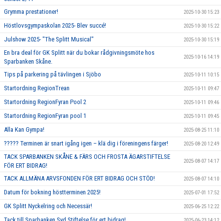
Grymma prestationer!
2025-10-30 15:23
Höstlovsgympaskolan 2025- Blev succé!
2025-10-30 15:22
Julshow 2025- "The Splitt Musical"
2025-10-30 15:19
En bra deal för GK Splitt när du bokar rådgivningsmöte hos
2025-10-16 14:19
Sparbanken Skåne.
Tips på parkering på tävlingen i Sjöbo
2025-10-11 10:15
Startordning RegionTrean
2025-10-11 09:47
Startordning RegionFyran Pool 2
2025-10-11 09:46
Startordning RegionFyran pool 1
2025-10-11 09:45
Alla Kan Gympa!
2025-08-25 11:10
????? Terminen är snart igång igen – klä dig i föreningens färger!
2025-08-20 12:49
TACK SPARBANKEN SKÅNE & FÄRS OCH FROSTA ÄGARSTIFTELSE
2025-08-07 14:17
FÖR ERT BIDRAG!
TACK ALLMÄNA ARVSFONDEN FÖR ERT BIDRAG OCH STÖD!
2025-08-07 14:10
Datum för bokning höstterminen 2025!
2025-07-01 17:52
GK Splitt Nyckelring och Necessär!
2025-06-25 12:22
Tack till Sparbanken Syd Stiftelse för ert bidrag!
2025-06-23 14:12