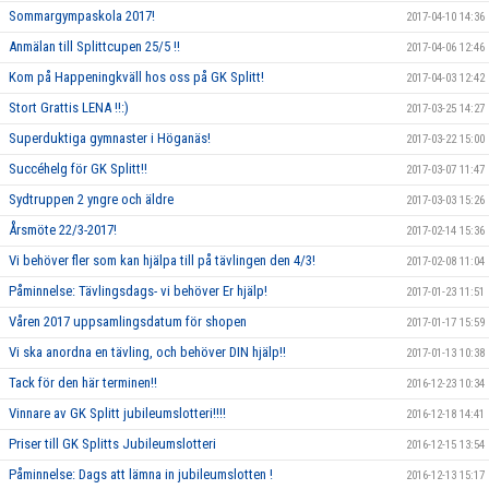
Sommargympaskola 2017!
2017-04-10 14:36
Anmälan till Splittcupen 25/5 !!
2017-04-06 12:46
Kom på Happeningkväll hos oss på GK Splitt!
2017-04-03 12:42
Stort Grattis LENA !!:)
2017-03-25 14:27
Superduktiga gymnaster i Höganäs!
2017-03-22 15:00
Succéhelg för GK Splitt!!
2017-03-07 11:47
Sydtruppen 2 yngre och äldre
2017-03-03 15:26
Årsmöte 22/3-2017!
2017-02-14 15:36
Vi behöver fler som kan hjälpa till på tävlingen den 4/3!
2017-02-08 11:04
Påminnelse: Tävlingsdags- vi behöver Er hjälp!
2017-01-23 11:51
Våren 2017 uppsamlingsdatum för shopen
2017-01-17 15:59
Vi ska anordna en tävling, och behöver DIN hjälp!!
2017-01-13 10:38
Tack för den här terminen!!
2016-12-23 10:34
Vinnare av GK Splitt jubileumslotteri!!!!
2016-12-18 14:41
Priser till GK Splitts Jubileumslotteri
2016-12-15 13:54
Påminnelse: Dags att lämna in jubileumslotten !
2016-12-13 15:17