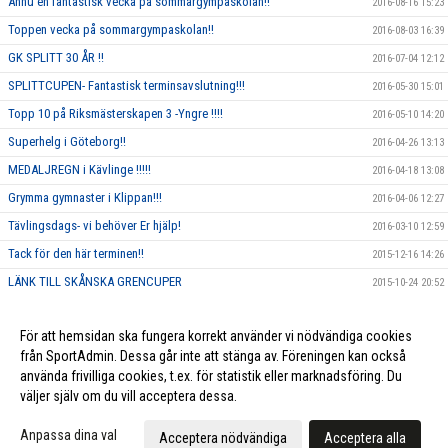
Ännu en fantastisk vecka på sommargympaskolan!!
2016-08-16 15:23
Toppen vecka på sommargympaskolan!!
2016-08-03 16:39
GK SPLITT 30 ÅR !!
2016-07-04 12:12
SPLITTCUPEN- Fantastisk terminsavslutning!!!
2016-05-30 15:01
Topp 10 på Riksmästerskapen 3 -Yngre !!!!
2016-05-10 14:20
Superhelg i Göteborg!!
2016-04-26 13:13
MEDALJREGN i Kävlinge !!!!!
2016-04-18 13:08
Grymma gymnaster i Klippan!!!
2016-04-06 12:27
Tävlingsdags- vi behöver Er hjälp!
2016-03-10 12:59
Tack för den här terminen!!
2015-12-16 14:26
LÄNK TILL SKÅNSKA GRENCUPER
2015-10-24 20:52
Rosa träning!
2015-10-01 23:17
För att hemsidan ska fungera korrekt använder vi nödvändiga cookies
Vi ska annordna en tävling, och behöver DIN hjälp!!
2015-09-10 13:26
från SportAdmin. Dessa går inte att stänga av. Föreningen kan också
använda frivilliga cookies, t.ex. för statistik eller marknadsföring. Du
väljer själv om du vill acceptera dessa.
Cookie-inställningar
Gå till Webbversion
Anpassa dina val
Acceptera nödvändiga
Acceptera alla