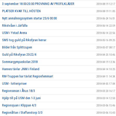
3 september 18.00-20.00 PROVNING AV PROFILKLÄDER
2018-08-19 12:17
PLATSER KVAR TILL HÖSTEN
2018-08-19 11:05
Nytt anmälningssystem startar 25/6 00:00
2018-06-24 16:01
Rikstvåan i Järfälla
2018-06-14 22:59
USM i Ystad Arena
2018-06-14 22:56
SMS tog guld på Riksfyran herrar
2018-05-16 09:25
Bilder från Splittcupen
2018-05-07 08:17
Guld på Riksfyran 20-22/4
2018-04-25 10:46
Sommargympaskolan 2018
2018-04-19 13:36
Hannes tävlar JNM i Finland
2018-04-14 10:25
RM-Truppen har tävlat Regionfemman!
2018-04-11 14:34
USM - lotteripriser
2018-04-05 17:04
Regionsexan i Åhus 18/3
2018-03-20 16:17
Hjälp till på USM den 1-3 juni
2018-03-14 12:50
Regionsjuan i Klippan 4/3
2018-03-06 15:46
Regionåttan i Staffanstorp 3/3
2018-03-06 15:43