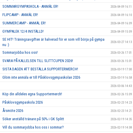
SOMMARGYMPASKOLA - ANMÄL ER!
2026-04-09 16:11
FLIPCAMP - ANMÄL ER!
2026-04-09 16:10
SUMMERCAMP - ANMÄL ER!
2026-04-09 16:09
GYMPALEK 12/4 INSTÄLLD!
2026-04-09 15:09
SE HIT! Träningsavgiften är halverad för er som vill börja på gympa
2026-03-27 14:13
nu :)
Sommarjobba hos oss!
2026-03-26 17:01
SVARA PÅ KALLELSEN TILL SLITTCUPEN 2026!
2026-03-26 15:01
SISTA DAGEN ATT BESTÄLLA SUPPORTERMERCH!
2026-03-19 17:00
Glöm inte anmäla er till Påsklovsgympaskolan 2026
2026-03-19 16:58
2026-03-06 14:43
Köp din alldeles egna Supportermerch!
2026-02-26 15:09
Påsklovsgympaskola 2026
2026-02-23 14:23
Årsmöte 2026
2026-02-23 14:21
Söker anställd tränare på 50% i GK Splitt
2026-02-19 14:35
Vill du sommarjobba hos oss i sommar?
2026-02-19 14:08