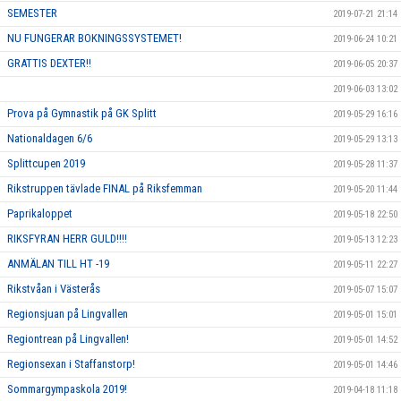
SEMESTER
2019-07-21 21:14
NU FUNGERAR BOKNINGSSYSTEMET!
2019-06-24 10:21
GRATTIS DEXTER!!
2019-06-05 20:37
2019-06-03 13:02
Prova på Gymnastik på GK Splitt
2019-05-29 16:16
Nationaldagen 6/6
2019-05-29 13:13
Splittcupen 2019
2019-05-28 11:37
Rikstruppen tävlade FINAL på Riksfemman
2019-05-20 11:44
Paprikaloppet
2019-05-18 22:50
RIKSFYRAN HERR GULD!!!!
2019-05-13 12:23
ANMÄLAN TILL HT -19
2019-05-11 22:27
Rikstvåan i Västerås
2019-05-07 15:07
Regionsjuan på Lingvallen
2019-05-01 15:01
Regiontrean på Lingvallen!
2019-05-01 14:52
Regionsexan i Staffanstorp!
2019-05-01 14:46
Sommargympaskola 2019!
2019-04-18 11:18