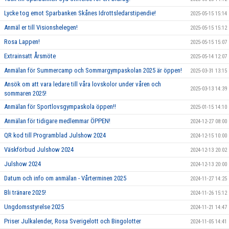
Lycke tog emot Sparbanken Skånes Idrottsledarstipendie!
2025-05-15 15:14
Anmäl er till Visionshelegen!
2025-05-15 15:12
Rosa Lappen!
2025-05-15 15:07
Extrainsatt Årsmöte
2025-05-14 12:07
Anmälan för Summercamp och Sommargympaskolan 2025 är öppen!
2025-03-31 13:15
Ansök om att vara ledare till våra lovskolor under våren och
2025-03-13 14:39
sommaren 2025!
Anmälan för Sportlovsgympaskola öppen!!
2025-01-15 14:10
Anmälan för tidigare medlemmar ÖPPEN!
2024-12-27 08:00
QR kod till Programblad Julshow 2024
2024-12-15 10:00
Väskförbud Julshow 2024
2024-12-13 20:02
Julshow 2024
2024-12-13 20:00
Datum och info om anmälan - Vårterminen 2025
2024-11-27 14:25
Bli tränare 2025!
2024-11-26 15:12
Ungdomsstyrelse 2025
2024-11-21 14:47
Priser Julkalender, Rosa Sverigelott och Bingolotter
2024-11-05 14:41