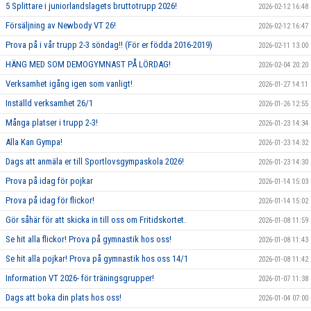
5 Splittare i juniorlandslagets bruttotrupp 2026!
2026-02-12 16:48
Försäljning av Newbody VT 26!
2026-02-12 16:47
Prova på i vår trupp 2-3 söndag!! (För er födda 2016-2019)
2026-02-11 13:00
HÄNG MED SOM DEMOGYMNAST PÅ LÖRDAG!
2026-02-04 20:20
Verksamhet igång igen som vanligt!
2026-01-27 14:11
Inställd verksamhet 26/1
2026-01-26 12:55
Många platser i trupp 2-3!
2026-01-23 14:34
Alla Kan Gympa!
2026-01-23 14:32
Dags att anmäla er till Sportlovsgympaskola 2026!
2026-01-23 14:30
Prova på idag för pojkar
2026-01-14 15:03
Prova på idag för flickor!
2026-01-14 15:02
Gör såhär för att skicka in till oss om Fritidskortet.
2026-01-08 11:59
Se hit alla flickor! Prova på gymnastik hos oss!
2026-01-08 11:43
Se hit alla pojkar! Prova på gymnastik hos oss 14/1
2026-01-08 11:42
Information VT 2026- för träningsgrupper!
2026-01-07 11:38
Dags att boka din plats hos oss!
2026-01-04 07:00