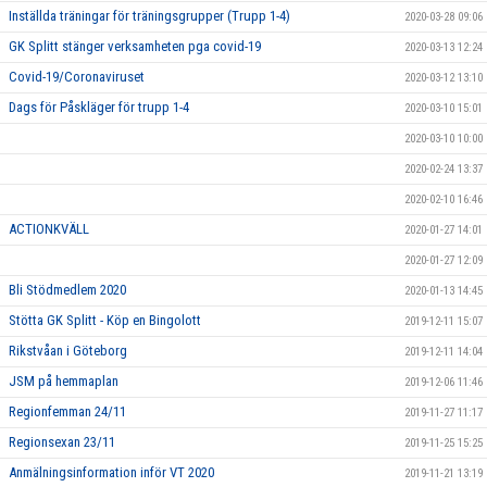
Inställda träningar för träningsgrupper (Trupp 1-4)
2020-03-28 09:06
GK Splitt stänger verksamheten pga covid-19
2020-03-13 12:24
Covid-19/Coronaviruset
2020-03-12 13:10
Dags för Påskläger för trupp 1-4
2020-03-10 15:01
2020-03-10 10:00
2020-02-24 13:37
2020-02-10 16:46
ACTIONKVÄLL
2020-01-27 14:01
2020-01-27 12:09
Bli Stödmedlem 2020
2020-01-13 14:45
Stötta GK Splitt - Köp en Bingolott
2019-12-11 15:07
Rikstvåan i Göteborg
2019-12-11 14:04
JSM på hemmaplan
2019-12-06 11:46
Regionfemman 24/11
2019-11-27 11:17
Regionsexan 23/11
2019-11-25 15:25
Anmälningsinformation inför VT 2020
2019-11-21 13:19