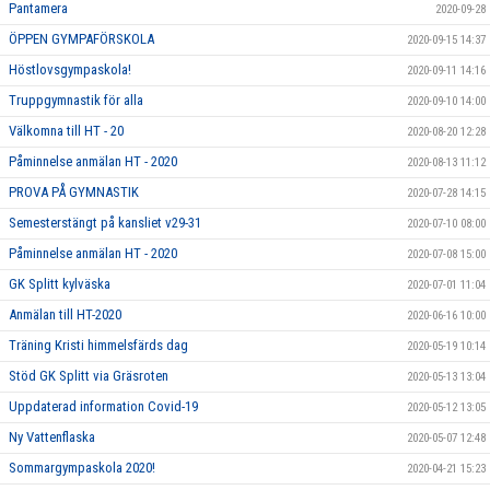
Pantamera
2020-09-28
ÖPPEN GYMPAFÖRSKOLA
2020-09-15 14:37
Höstlovsgympaskola!
2020-09-11 14:16
Truppgymnastik för alla
2020-09-10 14:00
Välkomna till HT - 20
2020-08-20 12:28
Påminnelse anmälan HT - 2020
2020-08-13 11:12
PROVA PÅ GYMNASTIK
2020-07-28 14:15
Semesterstängt på kansliet v29-31
2020-07-10 08:00
Påminnelse anmälan HT - 2020
2020-07-08 15:00
GK Splitt kylväska
2020-07-01 11:04
Anmälan till HT-2020
2020-06-16 10:00
Träning Kristi himmelsfärds dag
2020-05-19 10:14
Stöd GK Splitt via Gräsroten
2020-05-13 13:04
Uppdaterad information Covid-19
2020-05-12 13:05
Ny Vattenflaska
2020-05-07 12:48
Sommargympaskola 2020!
2020-04-21 15:23