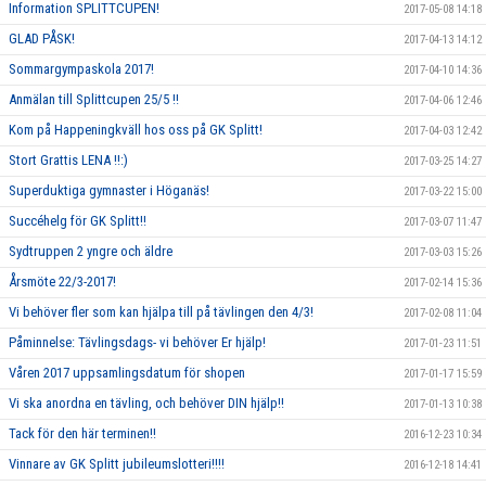
Information SPLITTCUPEN!
2017-05-08 14:18
GLAD PÅSK!
2017-04-13 14:12
Sommargympaskola 2017!
2017-04-10 14:36
Anmälan till Splittcupen 25/5 !!
2017-04-06 12:46
Kom på Happeningkväll hos oss på GK Splitt!
2017-04-03 12:42
Stort Grattis LENA !!:)
2017-03-25 14:27
Superduktiga gymnaster i Höganäs!
2017-03-22 15:00
Succéhelg för GK Splitt!!
2017-03-07 11:47
Sydtruppen 2 yngre och äldre
2017-03-03 15:26
Årsmöte 22/3-2017!
2017-02-14 15:36
Vi behöver fler som kan hjälpa till på tävlingen den 4/3!
2017-02-08 11:04
Påminnelse: Tävlingsdags- vi behöver Er hjälp!
2017-01-23 11:51
Våren 2017 uppsamlingsdatum för shopen
2017-01-17 15:59
Vi ska anordna en tävling, och behöver DIN hjälp!!
2017-01-13 10:38
Tack för den här terminen!!
2016-12-23 10:34
Vinnare av GK Splitt jubileumslotteri!!!!
2016-12-18 14:41