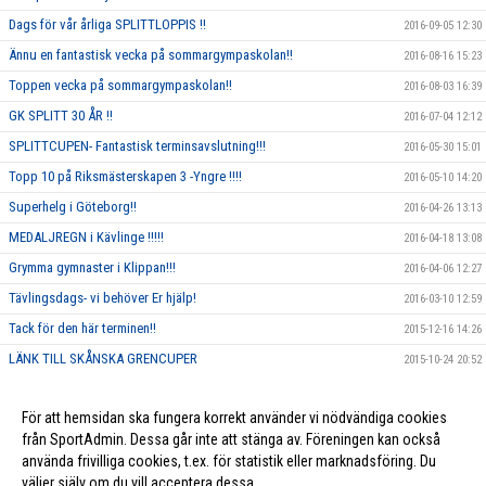
Dags för vår årliga SPLITTLOPPIS !!
2016-09-05 12:30
Ännu en fantastisk vecka på sommargympaskolan!!
2016-08-16 15:23
Toppen vecka på sommargympaskolan!!
2016-08-03 16:39
GK SPLITT 30 ÅR !!
2016-07-04 12:12
SPLITTCUPEN- Fantastisk terminsavslutning!!!
2016-05-30 15:01
Topp 10 på Riksmästerskapen 3 -Yngre !!!!
2016-05-10 14:20
Superhelg i Göteborg!!
2016-04-26 13:13
MEDALJREGN i Kävlinge !!!!!
2016-04-18 13:08
Grymma gymnaster i Klippan!!!
2016-04-06 12:27
Tävlingsdags- vi behöver Er hjälp!
2016-03-10 12:59
Tack för den här terminen!!
2015-12-16 14:26
LÄNK TILL SKÅNSKA GRENCUPER
2015-10-24 20:52
Rosa träning!
2015-10-01 23:17
För att hemsidan ska fungera korrekt använder vi nödvändiga cookies
Vi ska annordna en tävling, och behöver DIN hjälp!!
2015-09-10 13:26
från SportAdmin. Dessa går inte att stänga av. Föreningen kan också
använda frivilliga cookies, t.ex. för statistik eller marknadsföring. Du
väljer själv om du vill acceptera dessa.