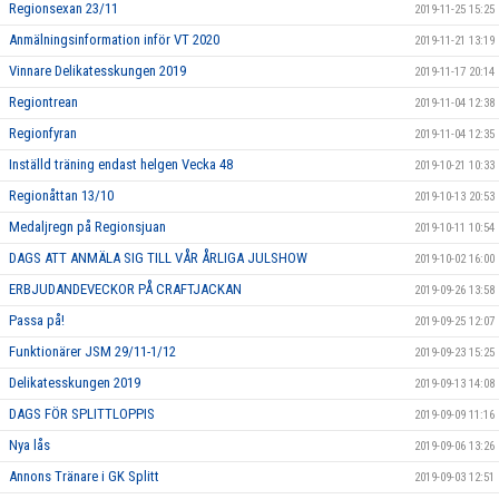
Regionsexan 23/11
2019-11-25 15:25
Anmälningsinformation inför VT 2020
2019-11-21 13:19
Vinnare Delikatesskungen 2019
2019-11-17 20:14
Regiontrean
2019-11-04 12:38
Regionfyran
2019-11-04 12:35
Inställd träning endast helgen Vecka 48
2019-10-21 10:33
Regionåttan 13/10
2019-10-13 20:53
Medaljregn på Regionsjuan
2019-10-11 10:54
DAGS ATT ANMÄLA SIG TILL VÅR ÅRLIGA JULSHOW
2019-10-02 16:00
ERBJUDANDEVECKOR PÅ CRAFTJACKAN
2019-09-26 13:58
Passa på!
2019-09-25 12:07
Funktionärer JSM 29/11-1/12
2019-09-23 15:25
Delikatesskungen 2019
2019-09-13 14:08
DAGS FÖR SPLITTLOPPIS
2019-09-09 11:16
Nya lås
2019-09-06 13:26
Annons Tränare i GK Splitt
2019-09-03 12:51