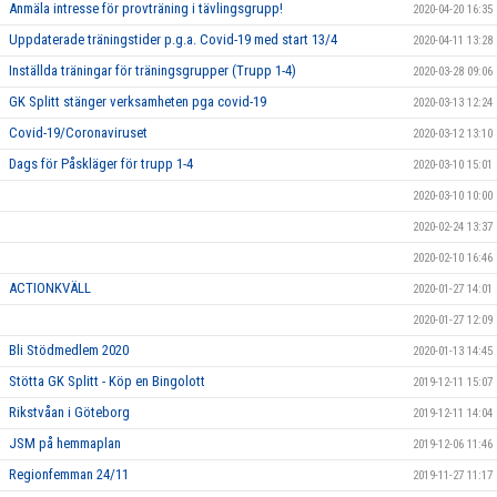
Anmäla intresse för provträning i tävlingsgrupp!
2020-04-20 16:35
Uppdaterade träningstider p.g.a. Covid-19 med start 13/4
2020-04-11 13:28
Inställda träningar för träningsgrupper (Trupp 1-4)
2020-03-28 09:06
GK Splitt stänger verksamheten pga covid-19
2020-03-13 12:24
Covid-19/Coronaviruset
2020-03-12 13:10
Dags för Påskläger för trupp 1-4
2020-03-10 15:01
2020-03-10 10:00
2020-02-24 13:37
2020-02-10 16:46
ACTIONKVÄLL
2020-01-27 14:01
2020-01-27 12:09
Bli Stödmedlem 2020
2020-01-13 14:45
Stötta GK Splitt - Köp en Bingolott
2019-12-11 15:07
Rikstvåan i Göteborg
2019-12-11 14:04
JSM på hemmaplan
2019-12-06 11:46
Regionfemman 24/11
2019-11-27 11:17