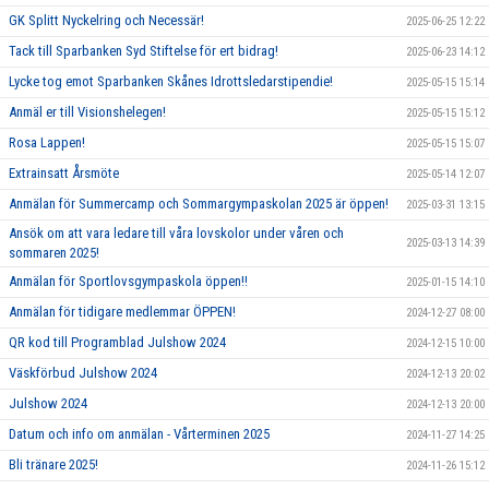
GK Splitt Nyckelring och Necessär!
2025-06-25 12:22
Tack till Sparbanken Syd Stiftelse för ert bidrag!
2025-06-23 14:12
Lycke tog emot Sparbanken Skånes Idrottsledarstipendie!
2025-05-15 15:14
Anmäl er till Visionshelegen!
2025-05-15 15:12
Rosa Lappen!
2025-05-15 15:07
Extrainsatt Årsmöte
2025-05-14 12:07
Anmälan för Summercamp och Sommargympaskolan 2025 är öppen!
2025-03-31 13:15
Ansök om att vara ledare till våra lovskolor under våren och
2025-03-13 14:39
sommaren 2025!
Anmälan för Sportlovsgympaskola öppen!!
2025-01-15 14:10
Anmälan för tidigare medlemmar ÖPPEN!
2024-12-27 08:00
QR kod till Programblad Julshow 2024
2024-12-15 10:00
Väskförbud Julshow 2024
2024-12-13 20:02
Julshow 2024
2024-12-13 20:00
Datum och info om anmälan - Vårterminen 2025
2024-11-27 14:25
Bli tränare 2025!
2024-11-26 15:12