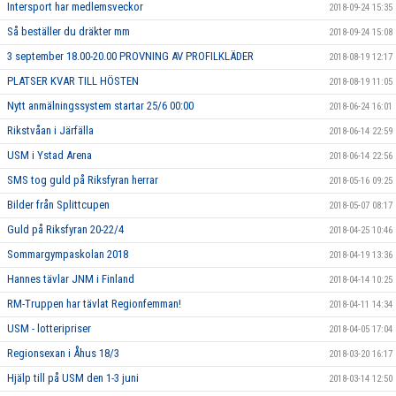
Intersport har medlemsveckor
2018-09-24 15:35
Så beställer du dräkter mm
2018-09-24 15:08
3 september 18.00-20.00 PROVNING AV PROFILKLÄDER
2018-08-19 12:17
PLATSER KVAR TILL HÖSTEN
2018-08-19 11:05
Nytt anmälningssystem startar 25/6 00:00
2018-06-24 16:01
Rikstvåan i Järfälla
2018-06-14 22:59
USM i Ystad Arena
2018-06-14 22:56
SMS tog guld på Riksfyran herrar
2018-05-16 09:25
Bilder från Splittcupen
2018-05-07 08:17
Guld på Riksfyran 20-22/4
2018-04-25 10:46
Sommargympaskolan 2018
2018-04-19 13:36
Hannes tävlar JNM i Finland
2018-04-14 10:25
RM-Truppen har tävlat Regionfemman!
2018-04-11 14:34
USM - lotteripriser
2018-04-05 17:04
Regionsexan i Åhus 18/3
2018-03-20 16:17
Hjälp till på USM den 1-3 juni
2018-03-14 12:50