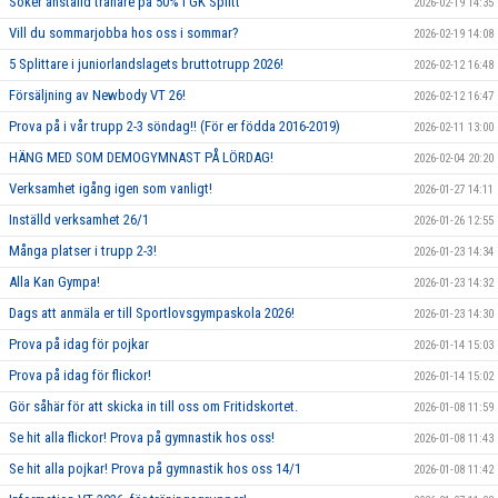
Söker anställd tränare på 50% i GK Splitt
2026-02-19 14:35
Vill du sommarjobba hos oss i sommar?
2026-02-19 14:08
5 Splittare i juniorlandslagets bruttotrupp 2026!
2026-02-12 16:48
Försäljning av Newbody VT 26!
2026-02-12 16:47
Prova på i vår trupp 2-3 söndag!! (För er födda 2016-2019)
2026-02-11 13:00
HÄNG MED SOM DEMOGYMNAST PÅ LÖRDAG!
2026-02-04 20:20
Verksamhet igång igen som vanligt!
2026-01-27 14:11
Inställd verksamhet 26/1
2026-01-26 12:55
Många platser i trupp 2-3!
2026-01-23 14:34
Alla Kan Gympa!
2026-01-23 14:32
Dags att anmäla er till Sportlovsgympaskola 2026!
2026-01-23 14:30
Prova på idag för pojkar
2026-01-14 15:03
Prova på idag för flickor!
2026-01-14 15:02
Gör såhär för att skicka in till oss om Fritidskortet.
2026-01-08 11:59
Se hit alla flickor! Prova på gymnastik hos oss!
2026-01-08 11:43
Se hit alla pojkar! Prova på gymnastik hos oss 14/1
2026-01-08 11:42