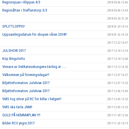
Regionsjuan i Klippan 4/3
2018-03-06 15:46
Regionåttan i Staffanstorp 3/3
2018-03-06 15:43
2018-02-20 21:24
SPLITTLOPPIS!
2018-01-29 14:14
Uppsamlingsdatum för shopen våren 2018!!
2018-01-26 14:23
2017-12-22 14:47
JULSHOW 2017
2017-12-18 12:14
Köp Bingolotto
2017-12-18 12:04
Vinnare av Delikatesskungens-tävling är ......
2017-12-13 14:20
Välkommen på föreningsdagar!!
2017-12-07 14:57
Biljettinformation Julshow 2017
2017-12-07 13:32
Biljettinformation Julshow 2017
2017-12-06 15:40
SMS tog silver på RC för killar i helgen!!
2017-12-05 15:32
SMS ska tävla JNM!
2017-12-05 15:23
GULD PÅ HEMMAPLAN !!!!
2017-11-30 12:56
Bilder RC3 yngre 2017
2017-11-26 10:19