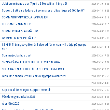
Jubileumsfirande den 7 juni på Tosselilla - häng på!
2026-04-30 13:56
Sugen på att vara ledare på sommarens roliga läger på GK Splitt?
2026-04-13 18:25
SOMMARGYMPASKOLA - ANMÄL ER!
2026-04-09 16:11
FLIPCAMP - ANMÄL ER!
2026-04-09 16:10
SUMMERCAMP - ANMÄL ER!
2026-04-09 16:09
GYMPALEK 12/4 INSTÄLLD!
2026-04-09 15:09
SE HIT! Träningsavgiften är halverad för er som vill börja på gympa
2026-03-27 14:13
nu :)
Sommarjobba hos oss!
2026-03-26 17:01
SVARA PÅ KALLELSEN TILL SLITTCUPEN 2026!
2026-03-26 15:01
SISTA DAGEN ATT BESTÄLLA SUPPORTERMERCH!
2026-03-19 17:00
Glöm inte anmäla er till Påsklovsgympaskolan 2026
2026-03-19 16:58
2026-03-06 14:43
Köp din alldeles egna Supportermerch!
2026-02-26 15:09
Påsklovsgympaskola 2026
2026-02-23 14:23
Årsmöte 2026
2026-02-23 14:21