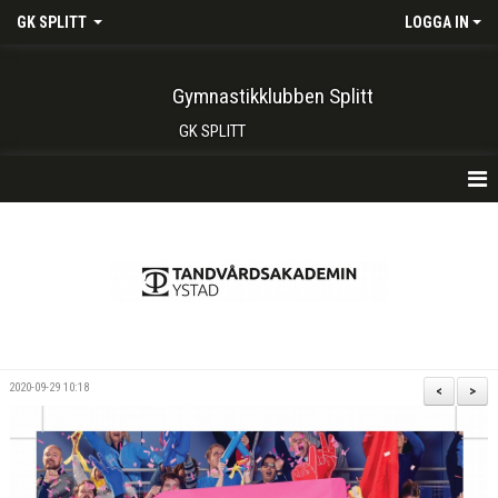
GK SPLITT
LOGGA IN
Gymnastikklubben Splitt
GK SPLITT
HEM
FÖRENINGEN
KONTAKT
BOKA PLATS HÄR
2020-09-29 10:18
<
>
INTRESSEANMÄLAN
SHOP