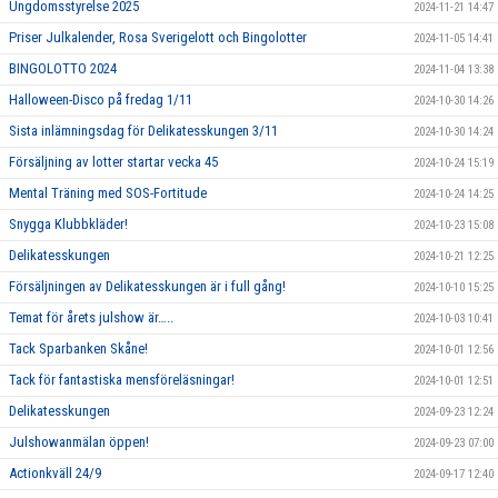
Ungdomsstyrelse 2025
2024-11-21 14:47
Priser Julkalender, Rosa Sverigelott och Bingolotter
2024-11-05 14:41
BINGOLOTTO 2024
2024-11-04 13:38
Halloween-Disco på fredag 1/11
2024-10-30 14:26
Sista inlämningsdag för Delikatesskungen 3/11
2024-10-30 14:24
Försäljning av lotter startar vecka 45
2024-10-24 15:19
Mental Träning med SOS-Fortitude
2024-10-24 14:25
Snygga Klubbkläder!
2024-10-23 15:08
Delikatesskungen
2024-10-21 12:25
Försäljningen av Delikatesskungen är i full gång!
2024-10-10 15:25
Temat för årets julshow är…..
2024-10-03 10:41
Tack Sparbanken Skåne!
2024-10-01 12:56
Tack för fantastiska mensföreläsningar!
2024-10-01 12:51
Delikatesskungen
2024-09-23 12:24
Julshowanmälan öppen!
2024-09-23 07:00
Actionkväll 24/9
2024-09-17 12:40