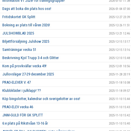
Information VT 2026- för träningsgrupper!
2026-01-07 11:38
Dags att boka din plats hos oss!
2026-01-04 07:00
Fritidskortet GK Splitt
2025-12-27 23:39
Bokning av plats till våren 2026!
2025-12-26 11:51
JULSHOWBLAD 2025
2025-12-21 12:46
Biljettförsäljning Julshow 2025
2025-12-15 13:17
Samträningar vecka 51
2025-12-15 13:16
Beskrivning Kjol Trupp 3-4 och Glitter
2025-12-10 15:48
Kom på provkvällar vecka 49!
2025-12-01 10:56
Jullovsläger 27-29 december 2025
2025-11-28 20:19
PRAO-ELEVER V. 47
2025-11-18 10:08
Klubbkläder i julklapp! ??
2025-11-18 09:57
Köp bingolotter, kalendrar och sverigelotter av oss!
2025-11-10 15:44
PRAO-ELEV vecka 46
2025-11-10 15:43
JNM-GULD FÖR GK SPLITT
2025-11-10 15:42
6:e plats på Rikstvåan 13-16 år
2025-11-10 15:40