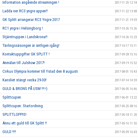
Information angående streamingen !
2017-11-25 12:18
Ladda ner RC3 yngre appen!!
2017-11-22 13:08
GK Splitt arrangerar RC3 Yngre 2017
2017-11-21 19:59
RC1 yngre i Helsingborg !
2017-10-26 15:26
Stjärntruppen i Landskrona!!
2017-10-26 15:23
Tävlingssäsongen är äntligen igång!
2017-10-17 15:11
Kontaktuppgifter GK SPLITT !
2017-09-28 15:16
Anmälan till Julshow 2017!
2017-09-19 15:52
Cirkus Olympia kommer till Ystad den 8 augusti
2017-08-01 10:43
Kansliet stängt vecka 29-30!
2017-07-14 14:59
GULD & BRONS PÅ USM !!!=)
2017-06-05 16:46
Splittcupen
2017-06-01 13:22
Splittcupen: Startordning
2017-05-25 08:16
SPLITTLOPPIS!
2017-05-18 11:20
Ännu ett guld till GK Splitt !!
2017-05-16 11:55
GULD !!!!
2017-05-09 16:43