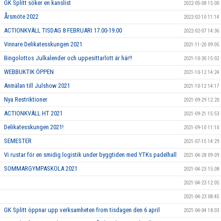
GK Splitt söker en kanslist
2022-05-08 15:00
Årsmöte 2022
2022-02-10 11:14
ACTIONKVÄLL TISDAG 8 FEBRUARI 17.00-19.00
2022-02-07 14:36
Vinnare Delikatesskungen 2021
2021-11-20 09:05
Bingolottos Julkalender och uppesittarlott är här!!
2021-10-30 15:02
WEBBUKTIK ÖPPEN
2021-10-12 14:24
Anmälan till Julshow 2021
2021-10-12 14:17
Nya Restriktioner
2021-09-29 12:20
ACTIONKVÄLL HT 2021
2021-09-21 15:53
Delikatesskungen 2021!
2021-09-10 11:10
SEMESTER
2021-07-15 14:29
Vi rustar för en smidig logistik under byggtiden med YTKs padelhall
2021-04-28 09:09
SOMMARGYMPASKOLA 2021
2021-04-23 15:08
2021-04-23 12:05
2021-04-23 08:45
GK Splitt öppnar upp verksamheten from tisdagen den 6 april
2021-04-04 18:03