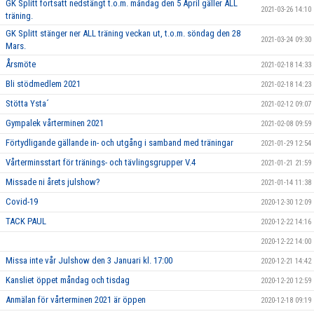
GK Splitt fortsatt nedstängt t.o.m. måndag den 5 April gäller ALL
2021-03-26 14:10
träning.
GK Splitt stänger ner ALL träning veckan ut, t.o.m. söndag den 28
2021-03-24 09:30
Mars.
Årsmöte
2021-02-18 14:33
Bli stödmedlem 2021
2021-02-18 14:23
Stötta Ysta´
2021-02-12 09:07
Gympalek vårterminen 2021
2021-02-08 09:59
Förtydligande gällande in- och utgång i samband med träningar
2021-01-29 12:54
Vårterminsstart för tränings- och tävlingsgrupper V.4
2021-01-21 21:59
Missade ni årets julshow?
2021-01-14 11:38
Covid-19
2020-12-30 12:09
TACK PAUL
2020-12-22 14:16
2020-12-22 14:00
Missa inte vår Julshow den 3 Januari kl. 17:00
2020-12-21 14:42
Kansliet öppet måndag och tisdag
2020-12-20 12:59
Anmälan för vårterminen 2021 är öppen
2020-12-18 09:19