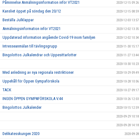
Påminnelse Anmälningsinformation inför VT2021
2020-12-15 09:26
Kansliet öppet på söndag den 20/12
2020-12-15 08:59
Beställa Julklappar
2020-12-03 13:57
Anmälningsinformation inför VT2021
2020-12-02 13:35
Uppdaterad information angående Covid-19 inom familjen
2020-12-02 10:34
Intresseanmälan till tävlingsgrupp
2020-11-30 15:17
Bingolottos Julkalendrar och Uppesittarlotter
2020-11-27 13:44
2020-10-30 10:23
Med anledning av nya regionala restriktioner
2020-10-29 09:49
Uppehåll för Öppen Gympaförskola
2020-10-28 10:06
TACK
2020-10-27 09:17
INGEN ÖPPEN GYMPAFÖRSKOLA V.44
2020-10-26 12:03
Bingolottos Julkalender
2020-10-15 12:59
2020-09-29 10:18
2020-09-28 14:18
Delikatesskungen 2020
2020-09-28