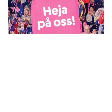
GRUPPER OCH TIDER
STÖDMEDLEM
SPONSRING
FRÅGOR & SVAR
FUNKTIONÄRER
FRITIDSKORTET