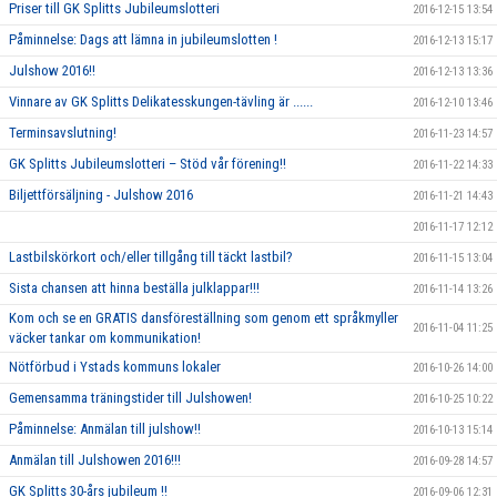
Priser till GK Splitts Jubileumslotteri
2016-12-15 13:54
Påminnelse: Dags att lämna in jubileumslotten !
2016-12-13 15:17
Julshow 2016!!
2016-12-13 13:36
Vinnare av GK Splitts Delikatesskungen-tävling är ......
2016-12-10 13:46
Terminsavslutning!
2016-11-23 14:57
GK Splitts Jubileumslotteri – Stöd vår förening!!
2016-11-22 14:33
Biljettförsäljning - Julshow 2016
2016-11-21 14:43
2016-11-17 12:12
Lastbilskörkort och/eller tillgång till täckt lastbil?
2016-11-15 13:04
Sista chansen att hinna beställa julklappar!!!
2016-11-14 13:26
Kom och se en GRATIS dansföreställning som genom ett språkmyller
2016-11-04 11:25
väcker tankar om kommunikation!
Nötförbud i Ystads kommuns lokaler
2016-10-26 14:00
Gemensamma träningstider till Julshowen!
2016-10-25 10:22
Påminnelse: Anmälan till julshow!!
2016-10-13 15:14
Anmälan till Julshowen 2016!!!
2016-09-28 14:57
GK Splitts 30-års jubileum !!
2016-09-06 12:31