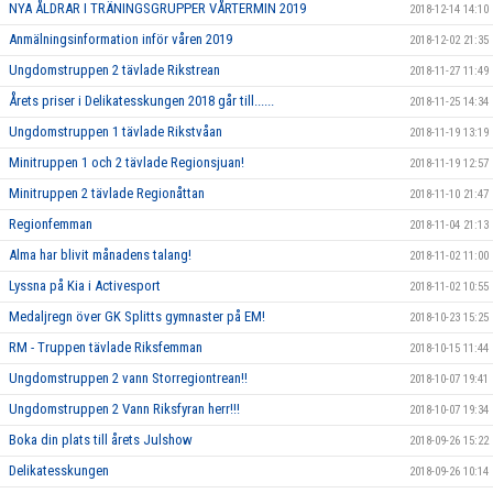
NYA ÅLDRAR I TRÄNINGSGRUPPER VÅRTERMIN 2019
2018-12-14 14:10
Anmälningsinformation inför våren 2019
2018-12-02 21:35
Ungdomstruppen 2 tävlade Rikstrean
2018-11-27 11:49
Årets priser i Delikatesskungen 2018 går till......
2018-11-25 14:34
Ungdomstruppen 1 tävlade Rikstvåan
2018-11-19 13:19
Minitruppen 1 och 2 tävlade Regionsjuan!
2018-11-19 12:57
Minitruppen 2 tävlade Regionåttan
2018-11-10 21:47
Regionfemman
2018-11-04 21:13
Alma har blivit månadens talang!
2018-11-02 11:00
Lyssna på Kia i Activesport
2018-11-02 10:55
Medaljregn över GK Splitts gymnaster på EM!
2018-10-23 15:25
RM - Truppen tävlade Riksfemman
2018-10-15 11:44
Ungdomstruppen 2 vann Storregiontrean!!
2018-10-07 19:41
Ungdomstruppen 2 Vann Riksfyran herr!!!
2018-10-07 19:34
Boka din plats till årets Julshow
2018-09-26 15:22
Delikatesskungen
2018-09-26 10:14