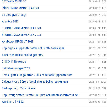
DET VANKAS DISCO
2023-03-17 13:07
PÅSKLOVSGYMPASKOLA 2023
2023-03-10 14:10
Bli blodgivare idag!
2023-02-17 12:29
Årsmöte 2023
2023-02-14 14:17
SPORTLOVSGYMPASKOLA 2023
2023-01-24 14:48
SPORTLOVSGYMPASKOLA 2023
2023-01-24 14:48
ANMÄLAN INFÖR VT 2023
2022-11-29 15:28
Köp digitala uppesittarlotter och stötta föreningen
2022-11-29 15:03
Vinnare av Delikatesskungen 2022
2022-11-23 10:44
DISCO 11 November
2022-11-11 15:28
Delikatesskungen 2022
2022-11-05 16:59
Beställ gärna Bingolottos Julkalender och Uppesittarlott
2022-11-01 14:20
7 dagar kvar på årets försäljning av Delikatesskungen
2022-10-31 22:07
Tävlings helg i Ystad Arena
2022-10-23 10:21
Köp Sverigelotten - stötta GK Splitt och Bröstcancerförbundet!
2022-09-28 16:14
Anmälan till HT-22
2022-06-02 11:55