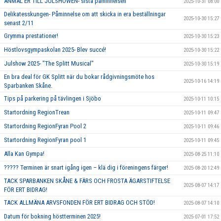
ANMÄL ER TILL JULSHOWEN- sista påminnelsen
2025-10-31 08:00
Delikatesskungen- Påminnelse om att skicka in era beställningar
2025-10-30 15:27
senast 2/11
Grymma prestationer!
2025-10-30 15:23
Höstlovsgympaskolan 2025- Blev succé!
2025-10-30 15:22
Julshow 2025- "The Splitt Musical"
2025-10-30 15:19
En bra deal för GK Splitt när du bokar rådgivningsmöte hos
2025-10-16 14:19
Sparbanken Skåne.
Tips på parkering på tävlingen i Sjöbo
2025-10-11 10:15
Startordning RegionTrean
2025-10-11 09:47
Startordning RegionFyran Pool 2
2025-10-11 09:46
Startordning RegionFyran pool 1
2025-10-11 09:45
Alla Kan Gympa!
2025-08-25 11:10
????? Terminen är snart igång igen – klä dig i föreningens färger!
2025-08-20 12:49
TACK SPARBANKEN SKÅNE & FÄRS OCH FROSTA ÄGARSTIFTELSE
2025-08-07 14:17
FÖR ERT BIDRAG!
TACK ALLMÄNA ARVSFONDEN FÖR ERT BIDRAG OCH STÖD!
2025-08-07 14:10
Datum för bokning höstterminen 2025!
2025-07-01 17:52