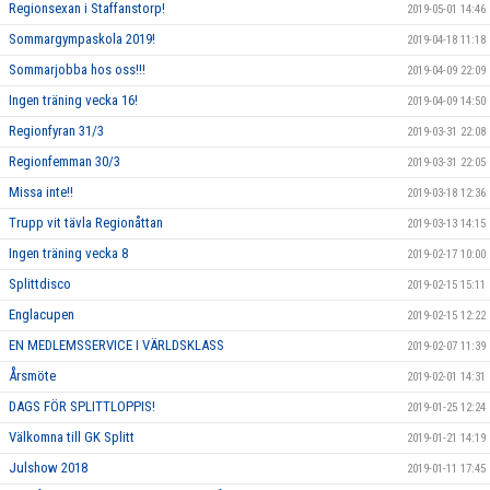
Regionsexan i Staffanstorp!
2019-05-01 14:46
Sommargympaskola 2019!
2019-04-18 11:18
Sommarjobba hos oss!!!
2019-04-09 22:09
Ingen träning vecka 16!
2019-04-09 14:50
Regionfyran 31/3
2019-03-31 22:08
Regionfemman 30/3
2019-03-31 22:05
Missa inte!!
2019-03-18 12:36
Trupp vit tävla Regionåttan
2019-03-13 14:15
Ingen träning vecka 8
2019-02-17 10:00
Splittdisco
2019-02-15 15:11
Englacupen
2019-02-15 12:22
EN MEDLEMSSERVICE I VÄRLDSKLASS
2019-02-07 11:39
Årsmöte
2019-02-01 14:31
DAGS FÖR SPLITTLOPPIS!
2019-01-25 12:24
Välkomna till GK Splitt
2019-01-21 14:19
Julshow 2018
2019-01-11 17:45