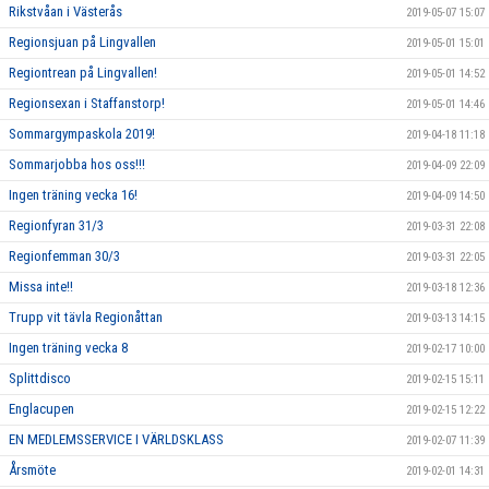
Rikstvåan i Västerås
2019-05-07 15:07
Regionsjuan på Lingvallen
2019-05-01 15:01
Regiontrean på Lingvallen!
2019-05-01 14:52
Regionsexan i Staffanstorp!
2019-05-01 14:46
Sommargympaskola 2019!
2019-04-18 11:18
Sommarjobba hos oss!!!
2019-04-09 22:09
Ingen träning vecka 16!
2019-04-09 14:50
Regionfyran 31/3
2019-03-31 22:08
Regionfemman 30/3
2019-03-31 22:05
Missa inte!!
2019-03-18 12:36
Trupp vit tävla Regionåttan
2019-03-13 14:15
Ingen träning vecka 8
2019-02-17 10:00
Splittdisco
2019-02-15 15:11
Englacupen
2019-02-15 12:22
EN MEDLEMSSERVICE I VÄRLDSKLASS
2019-02-07 11:39
Årsmöte
2019-02-01 14:31