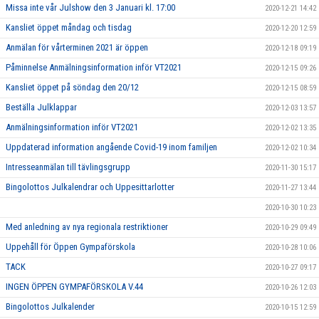
Missa inte vår Julshow den 3 Januari kl. 17:00
2020-12-21 14:42
Kansliet öppet måndag och tisdag
2020-12-20 12:59
Anmälan för vårterminen 2021 är öppen
2020-12-18 09:19
Påminnelse Anmälningsinformation inför VT2021
2020-12-15 09:26
Kansliet öppet på söndag den 20/12
2020-12-15 08:59
Beställa Julklappar
2020-12-03 13:57
Anmälningsinformation inför VT2021
2020-12-02 13:35
Uppdaterad information angående Covid-19 inom familjen
2020-12-02 10:34
Intresseanmälan till tävlingsgrupp
2020-11-30 15:17
Bingolottos Julkalendrar och Uppesittarlotter
2020-11-27 13:44
2020-10-30 10:23
Med anledning av nya regionala restriktioner
2020-10-29 09:49
Uppehåll för Öppen Gympaförskola
2020-10-28 10:06
TACK
2020-10-27 09:17
INGEN ÖPPEN GYMPAFÖRSKOLA V.44
2020-10-26 12:03
Bingolottos Julkalender
2020-10-15 12:59