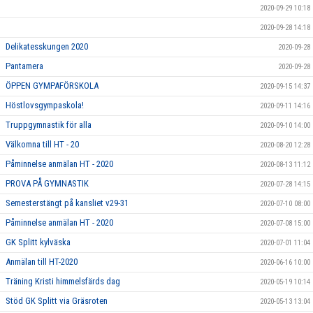
2020-09-29 10:18
2020-09-28 14:18
Delikatesskungen 2020
2020-09-28
Pantamera
2020-09-28
ÖPPEN GYMPAFÖRSKOLA
2020-09-15 14:37
Höstlovsgympaskola!
2020-09-11 14:16
Truppgymnastik för alla
2020-09-10 14:00
Välkomna till HT - 20
2020-08-20 12:28
Påminnelse anmälan HT - 2020
2020-08-13 11:12
PROVA PÅ GYMNASTIK
2020-07-28 14:15
Semesterstängt på kansliet v29-31
2020-07-10 08:00
Påminnelse anmälan HT - 2020
2020-07-08 15:00
GK Splitt kylväska
2020-07-01 11:04
Anmälan till HT-2020
2020-06-16 10:00
Träning Kristi himmelsfärds dag
2020-05-19 10:14
Stöd GK Splitt via Gräsroten
2020-05-13 13:04