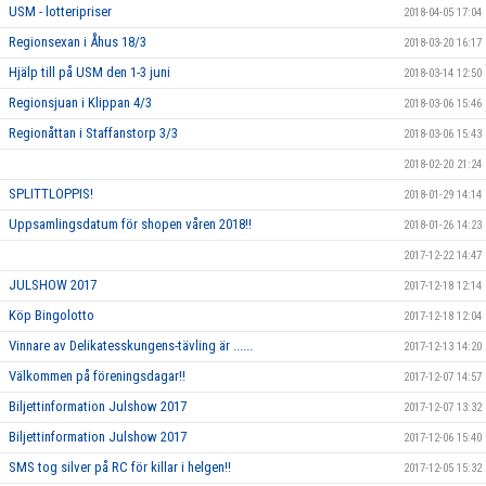
USM - lotteripriser
2018-04-05 17:04
Regionsexan i Åhus 18/3
2018-03-20 16:17
Hjälp till på USM den 1-3 juni
2018-03-14 12:50
Regionsjuan i Klippan 4/3
2018-03-06 15:46
Regionåttan i Staffanstorp 3/3
2018-03-06 15:43
2018-02-20 21:24
SPLITTLOPPIS!
2018-01-29 14:14
Uppsamlingsdatum för shopen våren 2018!!
2018-01-26 14:23
2017-12-22 14:47
JULSHOW 2017
2017-12-18 12:14
Köp Bingolotto
2017-12-18 12:04
Vinnare av Delikatesskungens-tävling är ......
2017-12-13 14:20
Välkommen på föreningsdagar!!
2017-12-07 14:57
Biljettinformation Julshow 2017
2017-12-07 13:32
Biljettinformation Julshow 2017
2017-12-06 15:40
SMS tog silver på RC för killar i helgen!!
2017-12-05 15:32