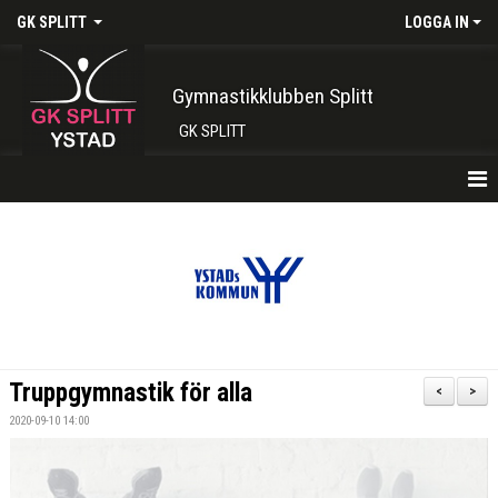
GK SPLITT
LOGGA IN
Gymnastikklubben Splitt
GK SPLITT
HEM
FÖRENINGEN
KONTAKT
BOKA PLATS HÄR
Truppgymnastik för alla
<
>
INTRESSEANMÄLAN
2020-09-10 14:00
SHOP