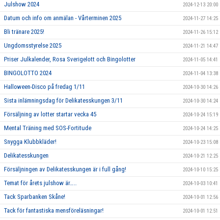
Julshow 2024
2024-12-13 20:00
Datum och info om anmälan - Vårterminen 2025
2024-11-27 14:25
Bli tränare 2025!
2024-11-26 15:12
Ungdomsstyrelse 2025
2024-11-21 14:47
Priser Julkalender, Rosa Sverigelott och Bingolotter
2024-11-05 14:41
BINGOLOTTO 2024
2024-11-04 13:38
Halloween-Disco på fredag 1/11
2024-10-30 14:26
Sista inlämningsdag för Delikatesskungen 3/11
2024-10-30 14:24
Försäljning av lotter startar vecka 45
2024-10-24 15:19
Mental Träning med SOS-Fortitude
2024-10-24 14:25
Snygga Klubbkläder!
2024-10-23 15:08
Delikatesskungen
2024-10-21 12:25
Försäljningen av Delikatesskungen är i full gång!
2024-10-10 15:25
Temat för årets julshow är…..
2024-10-03 10:41
Tack Sparbanken Skåne!
2024-10-01 12:56
Tack för fantastiska mensföreläsningar!
2024-10-01 12:51