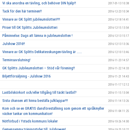
Vi ska anordna en tävling, och behöver DIN hjälp!!
2017-01-13 10:38
Tack för den här terminen!!
2016-12-23 10:34
Vinnare av GK Splitt jubileumslotteri!!!!
2016-12-18 14:41
Priser till GK Splitts Jubileumslotteri
2016-12-15 13:54
Påminnelse: Dags att lämna in jubileumslotten !
2016-12-13 15:17
Julshow 2016!!
2016-12-13 13:36
Vinnare av GK Splitts Delikatesskungen-tävling är ......
2016-12-10 13:46
Terminsavslutning!
2016-11-23 14:57
GK Splitts Jubileumslotteri – Stöd vår förening!!
2016-11-22 14:33
Biljettförsäljning - Julshow 2016
2016-11-21 14:43
2016-11-17 12:12
Lastbilskörkort och/eller tillgång till täckt lastbil?
2016-11-15 13:04
Sista chansen att hinna beställa julklappar!!!
2016-11-14 13:26
Kom och se en GRATIS dansföreställning som genom ett språkmyller
2016-11-04 11:25
väcker tankar om kommunikation!
Nötförbud i Ystads kommuns lokaler
2016-10-26 14:00
Gemensamma träningstider till Julshowen!
2016-10-25 10:22