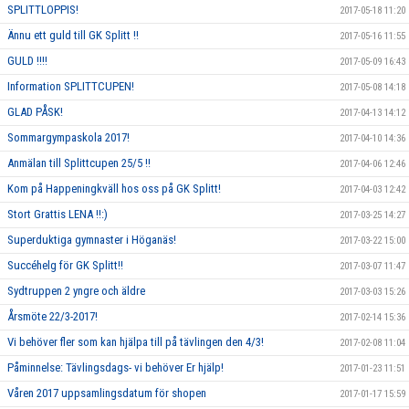
SPLITTLOPPIS!
2017-05-18 11:20
Ännu ett guld till GK Splitt !!
2017-05-16 11:55
GULD !!!!
2017-05-09 16:43
Information SPLITTCUPEN!
2017-05-08 14:18
GLAD PÅSK!
2017-04-13 14:12
Sommargympaskola 2017!
2017-04-10 14:36
Anmälan till Splittcupen 25/5 !!
2017-04-06 12:46
Kom på Happeningkväll hos oss på GK Splitt!
2017-04-03 12:42
Stort Grattis LENA !!:)
2017-03-25 14:27
Superduktiga gymnaster i Höganäs!
2017-03-22 15:00
Succéhelg för GK Splitt!!
2017-03-07 11:47
Sydtruppen 2 yngre och äldre
2017-03-03 15:26
Årsmöte 22/3-2017!
2017-02-14 15:36
Vi behöver fler som kan hjälpa till på tävlingen den 4/3!
2017-02-08 11:04
Påminnelse: Tävlingsdags- vi behöver Er hjälp!
2017-01-23 11:51
Våren 2017 uppsamlingsdatum för shopen
2017-01-17 15:59