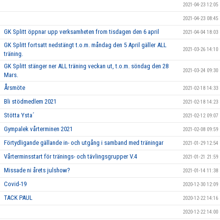
2021-04-23 12:05
2021-04-23 08:45
GK Splitt öppnar upp verksamheten from tisdagen den 6 april
2021-04-04 18:03
GK Splitt fortsatt nedstängt t.o.m. måndag den 5 April gäller ALL
2021-03-26 14:10
träning.
GK Splitt stänger ner ALL träning veckan ut, t.o.m. söndag den 28
2021-03-24 09:30
Mars.
Årsmöte
2021-02-18 14:33
Bli stödmedlem 2021
2021-02-18 14:23
Stötta Ysta´
2021-02-12 09:07
Gympalek vårterminen 2021
2021-02-08 09:59
Förtydligande gällande in- och utgång i samband med träningar
2021-01-29 12:54
Vårterminsstart för tränings- och tävlingsgrupper V.4
2021-01-21 21:59
Missade ni årets julshow?
2021-01-14 11:38
Covid-19
2020-12-30 12:09
TACK PAUL
2020-12-22 14:16
2020-12-22 14:00