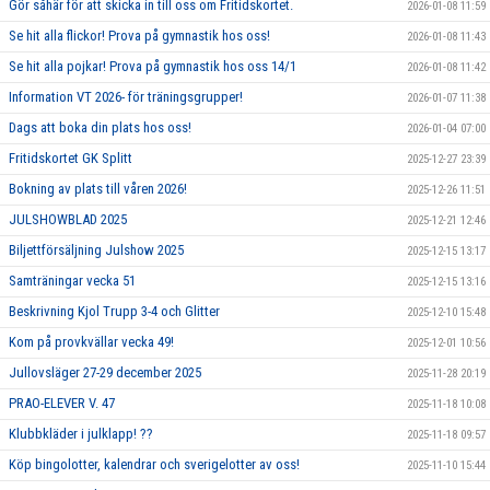
Gör såhär för att skicka in till oss om Fritidskortet.
2026-01-08 11:59
Se hit alla flickor! Prova på gymnastik hos oss!
2026-01-08 11:43
Se hit alla pojkar! Prova på gymnastik hos oss 14/1
2026-01-08 11:42
Information VT 2026- för träningsgrupper!
2026-01-07 11:38
Dags att boka din plats hos oss!
2026-01-04 07:00
Fritidskortet GK Splitt
2025-12-27 23:39
Bokning av plats till våren 2026!
2025-12-26 11:51
JULSHOWBLAD 2025
2025-12-21 12:46
Biljettförsäljning Julshow 2025
2025-12-15 13:17
Samträningar vecka 51
2025-12-15 13:16
Beskrivning Kjol Trupp 3-4 och Glitter
2025-12-10 15:48
Kom på provkvällar vecka 49!
2025-12-01 10:56
Jullovsläger 27-29 december 2025
2025-11-28 20:19
PRAO-ELEVER V. 47
2025-11-18 10:08
Klubbkläder i julklapp! ??
2025-11-18 09:57
Köp bingolotter, kalendrar och sverigelotter av oss!
2025-11-10 15:44