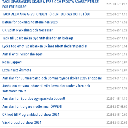
TACK SPARBANKEN SKÅNE & FÄRS OCH FROSTA ÄGARSTIFTELSE
2025-08-07 14:17
FÖR ERT BIDRAG!
TACK ALLMÄNA ARVSFONDEN FÖR ERT BIDRAG OCH STÖD!
2025-08-07 14:10
Datum för bokning höstterminen 2025!
2025-07-01 17:52
GK Splitt Nyckelring och Necessär!
2025-06-25 12:22
Tack till Sparbanken Syd Stiftelse för ert bidrag!
2025-06-23 14:12
Lycke tog emot Sparbanken Skånes Idrottsledarstipendie!
2025-05-15 15:14
Anmäl er till Visionshelegen!
2025-05-15 15:12
Rosa Lappen!
2025-05-15 15:07
Extrainsatt Årsmöte
2025-05-14 12:07
Anmälan för Summercamp och Sommargympaskolan 2025 är öppen!
2025-03-31 13:15
Ansök om att vara ledare till våra lovskolor under våren och
2025-03-13 14:39
sommaren 2025!
Anmälan för Sportlovsgympaskola öppen!!
2025-01-15 14:10
Anmälan för tidigare medlemmar ÖPPEN!
2024-12-27 08:00
QR kod till Programblad Julshow 2024
2024-12-15 10:00
Väskförbud Julshow 2024
2024-12-13 20:02