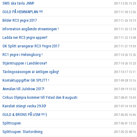
SMS ska tävla JNM!
2017-12-05 15:23
GULD PÅ HEMMAPLAN !!!!
2017-11-30 12:56
Bilder RC3 yngre 2017
2017-11-26 10:19
Information angående streamingen !
2017-11-25 12:18
Ladda ner RC3 yngre appen!!
2017-11-22 13:08
GK Splitt arrangerar RC3 Yngre 2017
2017-11-21 19:59
RC1 yngre i Helsingborg !
2017-10-26 15:26
Stjärntruppen i Landskrona!!
2017-10-26 15:23
Tävlingssäsongen är äntligen igång!
2017-10-17 15:11
Kontaktuppgifter GK SPLITT !
2017-09-28 15:16
Anmälan till Julshow 2017!
2017-09-19 15:52
Cirkus Olympia kommer till Ystad den 8 augusti
2017-08-01 10:43
Kansliet stängt vecka 29-30!
2017-07-14 14:59
GULD & BRONS PÅ USM !!!=)
2017-06-05 16:46
Splittcupen
2017-06-01 13:22
Splittcupen: Startordning
2017-05-25 08:16