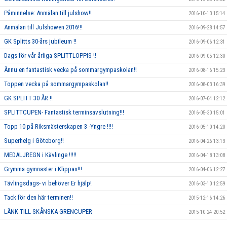
Påminnelse: Anmälan till julshow!!
2016-10-13 15:14
Anmälan till Julshowen 2016!!!
2016-09-28 14:57
GK Splitts 30-års jubileum !!
2016-09-06 12:31
Dags för vår årliga SPLITTLOPPIS !!
2016-09-05 12:30
Ännu en fantastisk vecka på sommargympaskolan!!
2016-08-16 15:23
Toppen vecka på sommargympaskolan!!
2016-08-03 16:39
GK SPLITT 30 ÅR !!
2016-07-04 12:12
SPLITTCUPEN- Fantastisk terminsavslutning!!!
2016-05-30 15:01
Topp 10 på Riksmästerskapen 3 -Yngre !!!!
2016-05-10 14:20
Superhelg i Göteborg!!
2016-04-26 13:13
MEDALJREGN i Kävlinge !!!!!
2016-04-18 13:08
Grymma gymnaster i Klippan!!!
2016-04-06 12:27
Tävlingsdags- vi behöver Er hjälp!
2016-03-10 12:59
Tack för den här terminen!!
2015-12-16 14:26
LÄNK TILL SKÅNSKA GRENCUPER
2015-10-24 20:52
Rosa träning!
2015-10-01 23:17