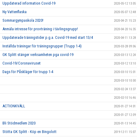
Uppdaterad information Covid-19
2020-05-12 13:05
Ny Vattenflaska
2020-05-07 12:48
Sommargympaskola 2020!
2020-04-21 15:23
Anmäla intresse för provträning i tävlingsgrupp!
2020-04-20 16:35
Uppdaterade träningstider p.g.a. Covid-19 med start 13/4
2020-04-11 13:28
Inställda träningar för träningsgrupper (Trupp 1-4)
2020-03-28 09:06
GK Splitt stänger verksamheten pga covid-19
2020-03-13 12:24
Covid-19/Coronaviruset
2020-03-12 13:10
Dags för Påskläger för trupp 1-4
2020-03-10 15:01
2020-03-10 10:00
2020-02-24 13:37
2020-02-10 16:46
ACTIONKVÄLL
2020-01-27 14:01
2020-01-27 12:09
Bli Stödmedlem 2020
2020-01-13 14:45
Stötta GK Splitt - Köp en Bingolott
2019-12-11 15:07