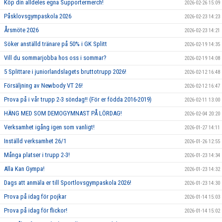
Köp din alldeles egna Supportermerch!
2026-02-26 15:09
Påsklovsgympaskola 2026
2026-02-23 14:23
Årsmöte 2026
2026-02-23 14:21
Söker anställd tränare på 50% i GK Splitt
2026-02-19 14:35
Vill du sommarjobba hos oss i sommar?
2026-02-19 14:08
5 Splittare i juniorlandslagets bruttotrupp 2026!
2026-02-12 16:48
Försäljning av Newbody VT 26!
2026-02-12 16:47
Prova på i vår trupp 2-3 söndag!! (För er födda 2016-2019)
2026-02-11 13:00
HÄNG MED SOM DEMOGYMNAST PÅ LÖRDAG!
2026-02-04 20:20
Verksamhet igång igen som vanligt!
2026-01-27 14:11
Inställd verksamhet 26/1
2026-01-26 12:55
Många platser i trupp 2-3!
2026-01-23 14:34
Alla Kan Gympa!
2026-01-23 14:32
Dags att anmäla er till Sportlovsgympaskola 2026!
2026-01-23 14:30
Prova på idag för pojkar
2026-01-14 15:03
Prova på idag för flickor!
2026-01-14 15:02