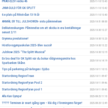
PRAO-ELEV vecka 46
2025-11-10 15:43
JNM-GULD FÖR GK SPLITT
2025-11-10 15:42
6:e plats på Rikstvåan 13-16 år
2025-11-10 15:40
ANMÄL ER TILL JULSHOWEN- sista påminnelsen
2025-10-31 08:00
Delikatesskungen- Påminnelse om att skicka in era beställningar
2025-10-30 15:27
senast 2/11
Grymma prestationer!
2025-10-30 15:23
Höstlovsgympaskolan 2025- Blev succé!
2025-10-30 15:22
Julshow 2025- "The Splitt Musical"
2025-10-30 15:19
En bra deal för GK Splitt när du bokar rådgivningsmöte hos
2025-10-16 14:19
Sparbanken Skåne.
Tips på parkering på tävlingen i Sjöbo
2025-10-11 10:15
Startordning RegionTrean
2025-10-11 09:47
Startordning RegionFyran Pool 2
2025-10-11 09:46
Startordning RegionFyran pool 1
2025-10-11 09:45
Alla Kan Gympa!
2025-08-25 11:10
????? Terminen är snart igång igen – klä dig i föreningens färger!
2025-08-20 12:49