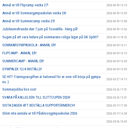
Anmäl er till Flipcamp vecka 27!
2026-04-30 15:10
Anmäl er till Sommargympaskolan vecka 26!
2026-04-30 15:09
Anmäl er till Summercamp vecka 25!
2026-04-30 15:08
Jubileumsfirande den 7 juni på Tosselilla - häng på!
2026-04-30 13:56
Sugen på att vara ledare på sommarens roliga läger på GK Splitt?
2026-04-13 18:25
SOMMARGYMPASKOLA - ANMÄL ER!
2026-04-09 16:11
FLIPCAMP - ANMÄL ER!
2026-04-09 16:10
SUMMERCAMP - ANMÄL ER!
2026-04-09 16:09
GYMPALEK 12/4 INSTÄLLD!
2026-04-09 15:09
SE HIT! Träningsavgiften är halverad för er som vill börja på gympa
2026-03-27 14:13
nu :)
Sommarjobba hos oss!
2026-03-26 17:01
SVARA PÅ KALLELSEN TILL SLITTCUPEN 2026!
2026-03-26 15:01
SISTA DAGEN ATT BESTÄLLA SUPPORTERMERCH!
2026-03-19 17:00
Glöm inte anmäla er till Påsklovsgympaskolan 2026
2026-03-19 16:58
2026-03-06 14:43