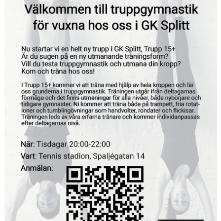
GRUPPER OCH TIDER
STÖDMEDLEM
SPONSRING
FRÅGOR & SVAR
FUNKTIONÄRER
FRITIDSKORTET
SOMMARJOBB 2026