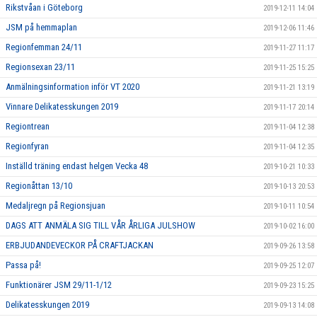
Rikstvåan i Göteborg
2019-12-11 14:04
JSM på hemmaplan
2019-12-06 11:46
Regionfemman 24/11
2019-11-27 11:17
Regionsexan 23/11
2019-11-25 15:25
Anmälningsinformation inför VT 2020
2019-11-21 13:19
Vinnare Delikatesskungen 2019
2019-11-17 20:14
Regiontrean
2019-11-04 12:38
Regionfyran
2019-11-04 12:35
Inställd träning endast helgen Vecka 48
2019-10-21 10:33
Regionåttan 13/10
2019-10-13 20:53
Medaljregn på Regionsjuan
2019-10-11 10:54
DAGS ATT ANMÄLA SIG TILL VÅR ÅRLIGA JULSHOW
2019-10-02 16:00
ERBJUDANDEVECKOR PÅ CRAFTJACKAN
2019-09-26 13:58
Passa på!
2019-09-25 12:07
Funktionärer JSM 29/11-1/12
2019-09-23 15:25
Delikatesskungen 2019
2019-09-13 14:08