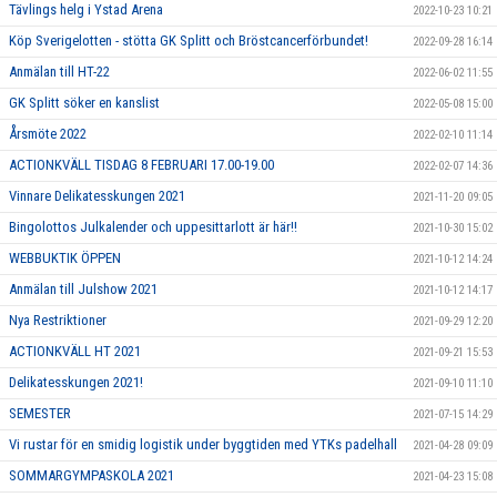
Tävlings helg i Ystad Arena
2022-10-23 10:21
Köp Sverigelotten - stötta GK Splitt och Bröstcancerförbundet!
2022-09-28 16:14
Anmälan till HT-22
2022-06-02 11:55
GK Splitt söker en kanslist
2022-05-08 15:00
Årsmöte 2022
2022-02-10 11:14
ACTIONKVÄLL TISDAG 8 FEBRUARI 17.00-19.00
2022-02-07 14:36
Vinnare Delikatesskungen 2021
2021-11-20 09:05
Bingolottos Julkalender och uppesittarlott är här!!
2021-10-30 15:02
WEBBUKTIK ÖPPEN
2021-10-12 14:24
Anmälan till Julshow 2021
2021-10-12 14:17
Nya Restriktioner
2021-09-29 12:20
ACTIONKVÄLL HT 2021
2021-09-21 15:53
Delikatesskungen 2021!
2021-09-10 11:10
SEMESTER
2021-07-15 14:29
Vi rustar för en smidig logistik under byggtiden med YTKs padelhall
2021-04-28 09:09
SOMMARGYMPASKOLA 2021
2021-04-23 15:08