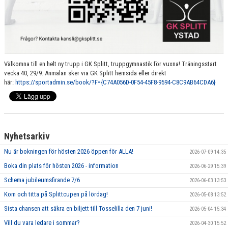
Välkomna till en helt ny trupp i GK Splitt, truppgymnastik för vuxna! Träningsstart
vecka 40, 29/9. Anmälan sker via GK Splitt hemsida eller direkt
här:
https://sportadmin.se/book/?F={C74A056D-0F54-45F8-9594-C8C9AB64CDA6}
Nyhetsarkiv
Nu är bokningen för hösten 2026 öppen för ALLA!
2026-07-09 14:35
Boka din plats för hösten 2026 - information
2026-06-29 15:39
Schema jubileumsfirande 7/6
2026-06-03 13:53
Kom och titta på Splittcupen på lördag!
2026-05-08 13:52
Sista chansen att säkra en biljett till Tosselilla den 7 juni!
2026-05-04 15:34
Vill du vara ledare i sommar?
2026-04-30 15:52