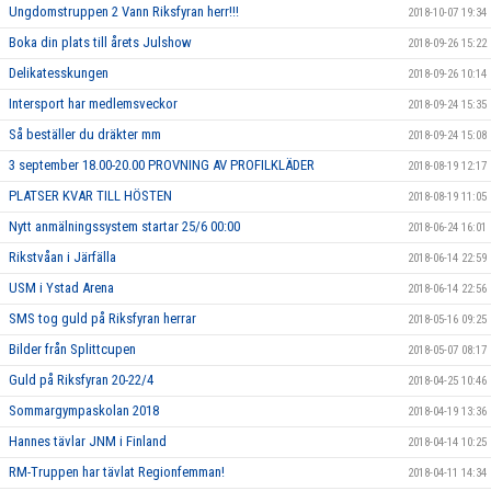
Ungdomstruppen 2 Vann Riksfyran herr!!!
2018-10-07 19:34
Boka din plats till årets Julshow
2018-09-26 15:22
Delikatesskungen
2018-09-26 10:14
Intersport har medlemsveckor
2018-09-24 15:35
Så beställer du dräkter mm
2018-09-24 15:08
3 september 18.00-20.00 PROVNING AV PROFILKLÄDER
2018-08-19 12:17
PLATSER KVAR TILL HÖSTEN
2018-08-19 11:05
Nytt anmälningssystem startar 25/6 00:00
2018-06-24 16:01
Rikstvåan i Järfälla
2018-06-14 22:59
USM i Ystad Arena
2018-06-14 22:56
SMS tog guld på Riksfyran herrar
2018-05-16 09:25
Bilder från Splittcupen
2018-05-07 08:17
Guld på Riksfyran 20-22/4
2018-04-25 10:46
Sommargympaskolan 2018
2018-04-19 13:36
Hannes tävlar JNM i Finland
2018-04-14 10:25
RM-Truppen har tävlat Regionfemman!
2018-04-11 14:34