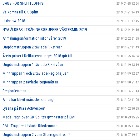
DAGS FÖR SPLITTLOPPIS!
2019-01-25 12:24
Välkomna till GK Splitt
2019-01-21 14:19
Julshow 2018
2019-01-11 17:45
NYA ÅLDRAR I TRÄNINGSGRUPPER VÅRTERMIN 2019
2018-12-14 14:10
Anmälningsinformation inför våren 2019
2018-12-02 21:35
Ungdomstruppen 2 tävlade Rikstrean
2018-11-27 11:49
Årets priser i Delikatesskungen 2018 går till......
2018-11-25 14:34
Ungdomstruppen 1 tävlade Rikstvåan
2018-11-19 13:19
Minitruppen 1 och 2 tävlade Regionsjuan!
2018-11-19 12:57
Minitruppen 2 tävlade Regionåttan
2018-11-10 21:47
Regionfemman
2018-11-04 21:13
Alma har blivit månadens talang!
2018-11-02 11:00
Lyssna på Kia i Activesport
2018-11-02 10:55
Medaljregn över GK Splitts gymnaster på EM!
2018-10-23 15:25
RM - Truppen tävlade Riksfemman
2018-10-15 11:44
Ungdomstruppen 2 vann Storregiontrean!!
2018-10-07 19:41