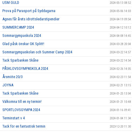
USM GULD
2024-05-13 08:52
Prova på Parasport på Syddagarna
2024-05-06 14:03
Agnes får årets idrottsledarstipendier
2024-04-19 09:54
SUMMERCAMP 2024
2024-04-12 10:12
Sommargympaskola 2024
2024-04-08 14:45
Glad påsk önskar GK Splitt!
2024-03-28 20:04
Sommargympaskolan och Summer Camp 2024
2024-03-22 14:57
Tack Sparbanken Skåne
2024-03-22 14:54
PÅSKLOVSGYMPASKOLA 2024
2024-02-26 14:05
Årsmöte 20/3
2024-02-23 11:54
JOYNA
2024-02-21 13:15
Tack Sparbanken Skåne
2024-01-25 13:04
Välkomna till en ny termin!
2024-01-21 10:48
SPORTLOVSGYMPA 2024
2024-01-16 09:41
Terminstart v 4
2024-01-04 11:34
Tack för en fantastisk termin
2023-12-20 11:30