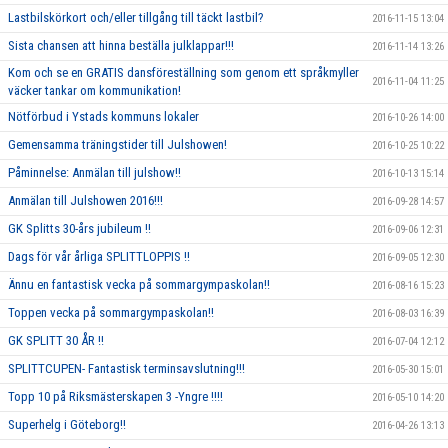
Lastbilskörkort och/eller tillgång till täckt lastbil?
2016-11-15 13:04
Sista chansen att hinna beställa julklappar!!!
2016-11-14 13:26
Kom och se en GRATIS dansföreställning som genom ett språkmyller
2016-11-04 11:25
väcker tankar om kommunikation!
Nötförbud i Ystads kommuns lokaler
2016-10-26 14:00
Gemensamma träningstider till Julshowen!
2016-10-25 10:22
Påminnelse: Anmälan till julshow!!
2016-10-13 15:14
Anmälan till Julshowen 2016!!!
2016-09-28 14:57
GK Splitts 30-års jubileum !!
2016-09-06 12:31
Dags för vår årliga SPLITTLOPPIS !!
2016-09-05 12:30
Ännu en fantastisk vecka på sommargympaskolan!!
2016-08-16 15:23
Toppen vecka på sommargympaskolan!!
2016-08-03 16:39
GK SPLITT 30 ÅR !!
2016-07-04 12:12
SPLITTCUPEN- Fantastisk terminsavslutning!!!
2016-05-30 15:01
Topp 10 på Riksmästerskapen 3 -Yngre !!!!
2016-05-10 14:20
Superhelg i Göteborg!!
2016-04-26 13:13