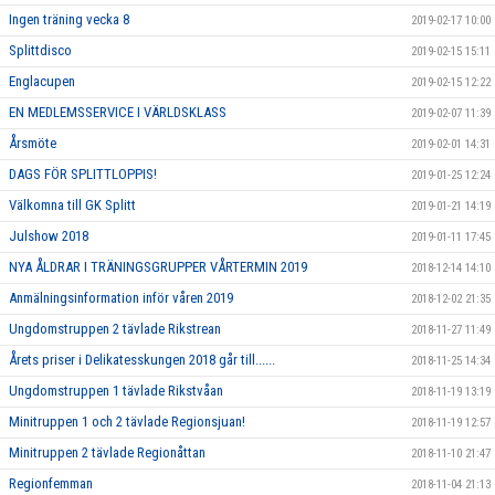
Ingen träning vecka 8
2019-02-17 10:00
Splittdisco
2019-02-15 15:11
Englacupen
2019-02-15 12:22
EN MEDLEMSSERVICE I VÄRLDSKLASS
2019-02-07 11:39
Årsmöte
2019-02-01 14:31
DAGS FÖR SPLITTLOPPIS!
2019-01-25 12:24
Välkomna till GK Splitt
2019-01-21 14:19
Julshow 2018
2019-01-11 17:45
NYA ÅLDRAR I TRÄNINGSGRUPPER VÅRTERMIN 2019
2018-12-14 14:10
Anmälningsinformation inför våren 2019
2018-12-02 21:35
Ungdomstruppen 2 tävlade Rikstrean
2018-11-27 11:49
Årets priser i Delikatesskungen 2018 går till......
2018-11-25 14:34
Ungdomstruppen 1 tävlade Rikstvåan
2018-11-19 13:19
Minitruppen 1 och 2 tävlade Regionsjuan!
2018-11-19 12:57
Minitruppen 2 tävlade Regionåttan
2018-11-10 21:47
Regionfemman
2018-11-04 21:13