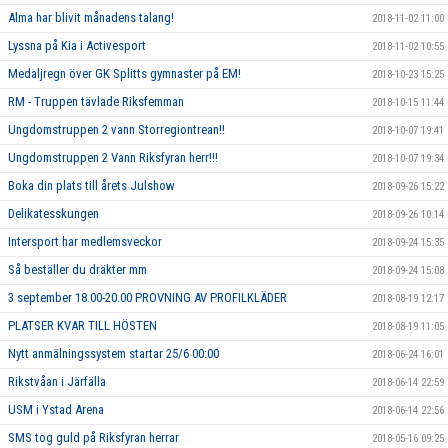
Alma har blivit månadens talang!
2018-11-02 11:00
Lyssna på Kia i Activesport
2018-11-02 10:55
Medaljregn över GK Splitts gymnaster på EM!
2018-10-23 15:25
RM - Truppen tävlade Riksfemman
2018-10-15 11:44
Ungdomstruppen 2 vann Storregiontrean!!
2018-10-07 19:41
Ungdomstruppen 2 Vann Riksfyran herr!!!
2018-10-07 19:34
Boka din plats till årets Julshow
2018-09-26 15:22
Delikatesskungen
2018-09-26 10:14
Intersport har medlemsveckor
2018-09-24 15:35
Så beställer du dräkter mm
2018-09-24 15:08
3 september 18.00-20.00 PROVNING AV PROFILKLÄDER
2018-08-19 12:17
PLATSER KVAR TILL HÖSTEN
2018-08-19 11:05
Nytt anmälningssystem startar 25/6 00:00
2018-06-24 16:01
Rikstvåan i Järfälla
2018-06-14 22:59
USM i Ystad Arena
2018-06-14 22:56
SMS tog guld på Riksfyran herrar
2018-05-16 09:25