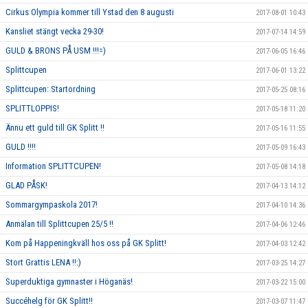
Cirkus Olympia kommer till Ystad den 8 augusti
2017-08-01 10:43
Kansliet stängt vecka 29-30!
2017-07-14 14:59
GULD & BRONS PÅ USM !!!=)
2017-06-05 16:46
Splittcupen
2017-06-01 13:22
Splittcupen: Startordning
2017-05-25 08:16
SPLITTLOPPIS!
2017-05-18 11:20
Ännu ett guld till GK Splitt !!
2017-05-16 11:55
GULD !!!!
2017-05-09 16:43
Information SPLITTCUPEN!
2017-05-08 14:18
GLAD PÅSK!
2017-04-13 14:12
Sommargympaskola 2017!
2017-04-10 14:36
Anmälan till Splittcupen 25/5 !!
2017-04-06 12:46
Kom på Happeningkväll hos oss på GK Splitt!
2017-04-03 12:42
Stort Grattis LENA !!:)
2017-03-25 14:27
Superduktiga gymnaster i Höganäs!
2017-03-22 15:00
Succéhelg för GK Splitt!!
2017-03-07 11:47