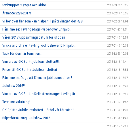
Sydtruppen 2 yngre och äldre
2017-03-03 15:26
Årsmöte 22/3-2017!
2017-02-14 15:36
Vi behöver fler som kan hjälpa till på tävlingen den 4/3!
2017-02-08 11:04
Påminnelse: Tävlingsdags- vi behöver Er hjälp!
2017-01-23 11:51
Våren 2017 uppsamlingsdatum för shopen
2017-01-17 15:59
Vi ska anordna en tävling, och behöver DIN hjälp!!
2017-01-13 10:38
Tack för den här terminen!!
2016-12-23 10:34
Vinnare av GK Splitt jubileumslotteri!!!!
2016-12-18 14:41
Priser till GK Splitts Jubileumslotteri
2016-12-15 13:54
Påminnelse: Dags att lämna in jubileumslotten !
2016-12-13 15:17
Julshow 2016!!
2016-12-13 13:36
Vinnare av GK Splitts Delikatesskungen-tävling är ......
2016-12-10 13:46
Terminsavslutning!
2016-11-23 14:57
GK Splitts Jubileumslotteri – Stöd vår förening!!
2016-11-22 14:33
Biljettförsäljning - Julshow 2016
2016-11-21 14:43
2016-11-17 12:12