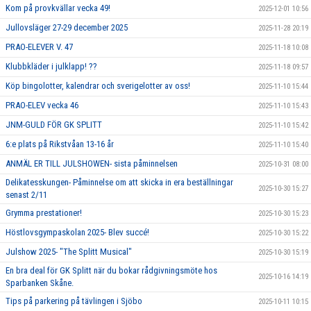
Kom på provkvällar vecka 49!
2025-12-01 10:56
Jullovsläger 27-29 december 2025
2025-11-28 20:19
PRAO-ELEVER V. 47
2025-11-18 10:08
Klubbkläder i julklapp! ??
2025-11-18 09:57
Köp bingolotter, kalendrar och sverigelotter av oss!
2025-11-10 15:44
PRAO-ELEV vecka 46
2025-11-10 15:43
JNM-GULD FÖR GK SPLITT
2025-11-10 15:42
6:e plats på Rikstvåan 13-16 år
2025-11-10 15:40
ANMÄL ER TILL JULSHOWEN- sista påminnelsen
2025-10-31 08:00
Delikatesskungen- Påminnelse om att skicka in era beställningar
2025-10-30 15:27
senast 2/11
Grymma prestationer!
2025-10-30 15:23
Höstlovsgympaskolan 2025- Blev succé!
2025-10-30 15:22
Julshow 2025- "The Splitt Musical"
2025-10-30 15:19
En bra deal för GK Splitt när du bokar rådgivningsmöte hos
2025-10-16 14:19
Sparbanken Skåne.
Tips på parkering på tävlingen i Sjöbo
2025-10-11 10:15