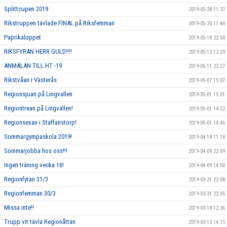
Splittcupen 2019
2019-05-28 11:37
Rikstruppen tävlade FINAL på Riksfemman
2019-05-20 11:44
Paprikaloppet
2019-05-18 22:50
RIKSFYRAN HERR GULD!!!!
2019-05-13 12:23
ANMÄLAN TILL HT -19
2019-05-11 22:27
Rikstvåan i Västerås
2019-05-07 15:07
Regionsjuan på Lingvallen
2019-05-01 15:01
Regiontrean på Lingvallen!
2019-05-01 14:52
Regionsexan i Staffanstorp!
2019-05-01 14:46
Sommargympaskola 2019!
2019-04-18 11:18
Sommarjobba hos oss!!!
2019-04-09 22:09
Ingen träning vecka 16!
2019-04-09 14:50
Regionfyran 31/3
2019-03-31 22:08
Regionfemman 30/3
2019-03-31 22:05
Missa inte!!
2019-03-18 12:36
Trupp vit tävla Regionåttan
2019-03-13 14:15