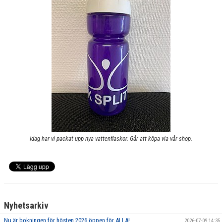
GRUPPER OCH TIDER
STÖDMEDLEM
SPONSRING
FRÅGOR & SVAR
FUNKTIONÄRER
FRITIDSKORTET
Idag har vi packat upp nya vattenflaskor. Går att köpa via vår shop.
Nyhetsarkiv
Nu är bokningen för hösten 2026 öppen för ALLA!
2026-07-09 14:35