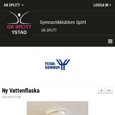
GK SPLITT
LOGGA IN
Gymnastikklubben Splitt
GK SPLITT
HEM
FÖRENINGEN
KONTAKT
BOKA PLATS HÄR
Ny Vattenflaska
<
>
INTRESSEANMÄLAN
2020-05-07 12:48
SHOP