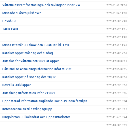
Vårterminsstart för tränings- och tävlingsgrupper V.4
2021-01-21 21:59
Missade ni årets julshow?
2021-01-14 11:38
Covid-19
2020-12-30 12:09
TACK PAUL
2020-12-22 14:16
2020-12-22 14:00
Missa inte vår Julshow den 3 Januari kl. 17:00
2020-12-21 14:42
Kansliet öppet måndag och tisdag
2020-12-20 12:59
Anmälan för vårterminen 2021 är öppen
2020-12-18 09:19
Påminnelse Anmälningsinformation inför VT2021
2020-12-15 09:26
Kansliet öppet på söndag den 20/12
2020-12-15 08:59
Beställa Julklappar
2020-12-03 13:57
Anmälningsinformation inför VT2021
2020-12-02 13:35
Uppdaterad information angående Covid-19 inom familjen
2020-12-02 10:34
Intresseanmälan till tävlingsgrupp
2020-11-30 15:17
Bingolottos Julkalendrar och Uppesittarlotter
2020-11-27 13:44
2020-10-30 10:23