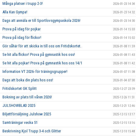
Många platser i trupp 2-3!
2026-01-23 14:34
Alla Kan Gympa!
2026-01-23 14:32
Dags att anmäla er till Sportlovsgympaskola 2026!
2026-01-23 14:30
Prova på idag för pojkar
2026-01-14 15:03
Prova på idag för flickor!
2026-01-14 15:02
Gör såhär för att skicka in till oss om Fritidskortet.
2026-01-08 11:59
Se hit alla flickor! Prova på gymnastik hos oss!
2026-01-08 11:43
Se hit alla pojkar! Prova på gymnastik hos oss 14/1
2026-01-08 11:42
Information VT 2026- för träningsgrupper!
2026-01-07 11:38
Dags att boka din plats hos oss!
2026-01-04 07:00
Fritidskortet GK Splitt
2025-12-27 23:39
Bokning av plats till våren 2026!
2025-12-26 11:51
JULSHOWBLAD 2025
2025-12-21 12:46
Biljettförsäljning Julshow 2025
2025-12-15 13:17
Samträningar vecka 51
2025-12-15 13:16
Beskrivning Kjol Trupp 3-4 och Glitter
2025-12-10 15:48