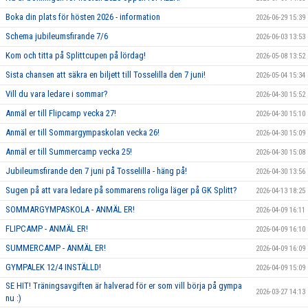
Boka din plats för hösten 2026 - information
2026-06-29 15:39
Schema jubileumsfirande 7/6
2026-06-03 13:53
Kom och titta på Splittcupen på lördag!
2026-05-08 13:52
Sista chansen att säkra en biljett till Tosselilla den 7 juni!
2026-05-04 15:34
Vill du vara ledare i sommar?
2026-04-30 15:52
Anmäl er till Flipcamp vecka 27!
2026-04-30 15:10
Anmäl er till Sommargympaskolan vecka 26!
2026-04-30 15:09
Anmäl er till Summercamp vecka 25!
2026-04-30 15:08
Jubileumsfirande den 7 juni på Tosselilla - häng på!
2026-04-30 13:56
Sugen på att vara ledare på sommarens roliga läger på GK Splitt?
2026-04-13 18:25
SOMMARGYMPASKOLA - ANMÄL ER!
2026-04-09 16:11
FLIPCAMP - ANMÄL ER!
2026-04-09 16:10
SUMMERCAMP - ANMÄL ER!
2026-04-09 16:09
GYMPALEK 12/4 INSTÄLLD!
2026-04-09 15:09
SE HIT! Träningsavgiften är halverad för er som vill börja på gympa
2026-03-27 14:13
nu :)