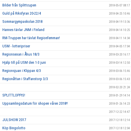
Bilder från Splittcupen
2018-05-07 08:17
Guld på Riksfyran 20-22/4
2018-04-25 10:46
Sommargympaskolan 2018
2018-04-19 13:36
Hannes tävlar JNM i Finland
2018-04-14 10:25
RM-Truppen har tävlat Regionfemman!
2018-04-11 14:34
USM - lotteripriser
2018-04-05 17:04
Regionsexan i Åhus 18/3
2018-03-20 16:17
Hjälp till på USM den 1-3 juni
2018-03-14 12:50
Regionsjuan i Klippan 4/3
2018-03-06 15:46
Regionåttan i Staffanstorp 3/3
2018-03-06 15:43
2018-02-20 21:24
SPLITTLOPPIS!
2018-01-29 14:14
Uppsamlingsdatum för shopen våren 2018!!
2018-01-26 14:23
2017-12-22 14:47
JULSHOW 2017
2017-12-18 12:14
Köp Bingolotto
2017-12-18 12:04