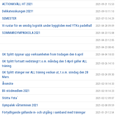
ACTIONKVÄLL HT 2021
2021-09-21 15:53
Delikatesskungen 2021!
2021-09-10 11:10
SEMESTER
2021-07-15 14:29
Vi rustar för en smidig logistik under byggtiden med YTKs padelhall
2021-04-28 09:09
SOMMARGYMPASKOLA 2021
2021-04-23 15:08
2021-04-23 12:05
2021-04-23 08:45
GK Splitt öppnar upp verksamheten from tisdagen den 6 april
2021-04-04 18:03
GK Splitt fortsatt nedstängt t.o.m. måndag den 5 April gäller ALL
2021-03-26 14:10
träning.
GK Splitt stänger ner ALL träning veckan ut, t.o.m. söndag den 28
2021-03-24 09:30
Mars.
Årsmöte
2021-02-18 14:33
Bli stödmedlem 2021
2021-02-18 14:23
Stötta Ysta´
2021-02-12 09:07
Gympalek vårterminen 2021
2021-02-08 09:59
Förtydligande gällande in- och utgång i samband med träningar
2021-01-29 12:54