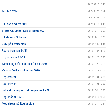
2020-02-10 16:46
ACTIONKVÄLL
2020-01-27 14:01
2020-01-27 12:09
Bli Stödmedlem 2020
2020-01-13 14:45
Stötta GK Splitt - Köp en Bingolott
2019-12-11 15:07
Rikstvåan i Göteborg
2019-12-11 14:04
JSM på hemmaplan
2019-12-06 11:46
Regionfemman 24/11
2019-11-27 11:17
Regionsexan 23/11
2019-11-25 15:25
Anmälningsinformation inför VT 2020
2019-11-21 13:19
Vinnare Delikatesskungen 2019
2019-11-17 20:14
Regiontrean
2019-11-04 12:38
Regionfyran
2019-11-04 12:35
Inställd träning endast helgen Vecka 48
2019-10-21 10:33
Regionåttan 13/10
2019-10-13 20:53
Medaljregn på Regionsjuan
2019-10-11 10:54