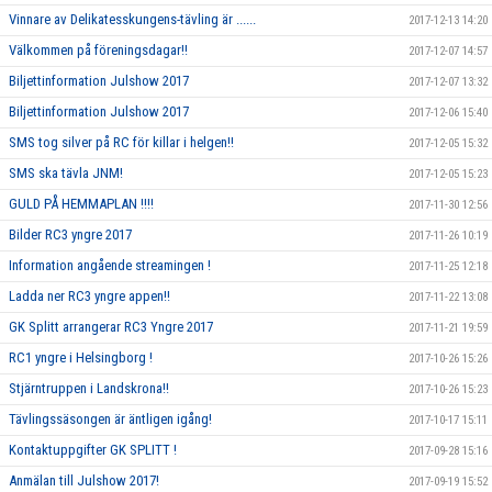
Vinnare av Delikatesskungens-tävling är ......
2017-12-13 14:20
Välkommen på föreningsdagar!!
2017-12-07 14:57
Biljettinformation Julshow 2017
2017-12-07 13:32
Biljettinformation Julshow 2017
2017-12-06 15:40
SMS tog silver på RC för killar i helgen!!
2017-12-05 15:32
SMS ska tävla JNM!
2017-12-05 15:23
GULD PÅ HEMMAPLAN !!!!
2017-11-30 12:56
Bilder RC3 yngre 2017
2017-11-26 10:19
Information angående streamingen !
2017-11-25 12:18
Ladda ner RC3 yngre appen!!
2017-11-22 13:08
GK Splitt arrangerar RC3 Yngre 2017
2017-11-21 19:59
RC1 yngre i Helsingborg !
2017-10-26 15:26
Stjärntruppen i Landskrona!!
2017-10-26 15:23
Tävlingssäsongen är äntligen igång!
2017-10-17 15:11
Kontaktuppgifter GK SPLITT !
2017-09-28 15:16
Anmälan till Julshow 2017!
2017-09-19 15:52