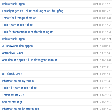
Delikatesskungen
2024-10-21 12:25
Försäljningen av Delikatesskungen är i full gång!
2024-10-10 15:25
Temat för årets julshow är…..
2024-10-03 10:41
Tack Sparbanken Skåne!
2024-10-01 12:56
Tack för fantastiska mensföreläsningar!
2024-10-01 12:51
Delikatesskungen
2024-09-23 12:24
Julshowanmälan öppen!
2024-09-23 07:00
Actionkväll 24/9
2024-09-17 12:40
Anmälan är öppen till Höslovsgympaskolan!
2024-09-16 13:41
2024-09-02 13:18
UTFÖRSÄLJNING
2024-08-29 12:03
Information om ny termin
2024-08-27 11:48
Tack till Sparbanken Skåne
2024-08-21 11:25
Terminsstart v 36
2024-08-14 11:17
Semesterstängt
2024-07-05 12:19
Information om höstterminen
2024-07-03 12:52