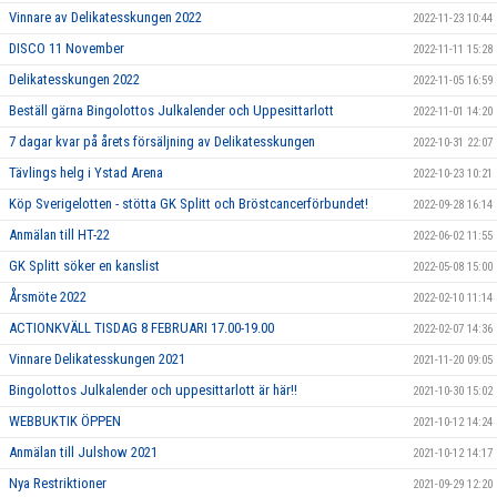
Vinnare av Delikatesskungen 2022
2022-11-23 10:44
DISCO 11 November
2022-11-11 15:28
Delikatesskungen 2022
2022-11-05 16:59
Beställ gärna Bingolottos Julkalender och Uppesittarlott
2022-11-01 14:20
7 dagar kvar på årets försäljning av Delikatesskungen
2022-10-31 22:07
Tävlings helg i Ystad Arena
2022-10-23 10:21
Köp Sverigelotten - stötta GK Splitt och Bröstcancerförbundet!
2022-09-28 16:14
Anmälan till HT-22
2022-06-02 11:55
GK Splitt söker en kanslist
2022-05-08 15:00
Årsmöte 2022
2022-02-10 11:14
ACTIONKVÄLL TISDAG 8 FEBRUARI 17.00-19.00
2022-02-07 14:36
Vinnare Delikatesskungen 2021
2021-11-20 09:05
Bingolottos Julkalender och uppesittarlott är här!!
2021-10-30 15:02
WEBBUKTIK ÖPPEN
2021-10-12 14:24
Anmälan till Julshow 2021
2021-10-12 14:17
Nya Restriktioner
2021-09-29 12:20