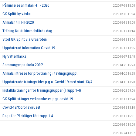
Påminnelse anmälan HT - 2020
2020-07-08 15:00
GK Splitt kylväska
2020-07-01 11:04
Anmälan till HT-2020
2020-06-16 10:00
Träning Kristi himmelsfärds dag
2020-05-19 10:14
Stöd GK Splitt via Gräsroten
2020-05-13 13:04
Uppdaterad information Covid-19
2020-05-12 13:05
Ny Vattenflaska
2020-05-07 12:48
Sommargympaskola 2020!
2020-04-21 15:23
Anmäla intresse för provträning i tävlingsgrupp!
2020-04-20 16:35
Uppdaterade träningstider p.g.a. Covid-19 med start 13/4
2020-04-11 13:28
Inställda träningar för träningsgrupper (Trupp 1-4)
2020-03-28 09:06
GK Splitt stänger verksamheten pga covid-19
2020-03-13 12:24
Covid-19/Coronaviruset
2020-03-12 13:10
Dags för Påskläger för trupp 1-4
2020-03-10 15:01
2020-03-10 10:00
2020-02-24 13:37