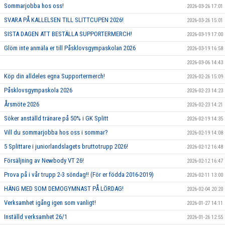
Sommarjobba hos oss!
2026-03-26 17:01
SVARA PÅ KALLELSEN TILL SLITTCUPEN 2026!
2026-03-26 15:01
SISTA DAGEN ATT BESTÄLLA SUPPORTERMERCH!
2026-03-19 17:00
Glöm inte anmäla er till Påsklovsgympaskolan 2026
2026-03-19 16:58
2026-03-06 14:43
Köp din alldeles egna Supportermerch!
2026-02-26 15:09
Påsklovsgympaskola 2026
2026-02-23 14:23
Årsmöte 2026
2026-02-23 14:21
Söker anställd tränare på 50% i GK Splitt
2026-02-19 14:35
Vill du sommarjobba hos oss i sommar?
2026-02-19 14:08
5 Splittare i juniorlandslagets bruttotrupp 2026!
2026-02-12 16:48
Försäljning av Newbody VT 26!
2026-02-12 16:47
Prova på i vår trupp 2-3 söndag!! (För er födda 2016-2019)
2026-02-11 13:00
HÄNG MED SOM DEMOGYMNAST PÅ LÖRDAG!
2026-02-04 20:20
Verksamhet igång igen som vanligt!
2026-01-27 14:11
Inställd verksamhet 26/1
2026-01-26 12:55