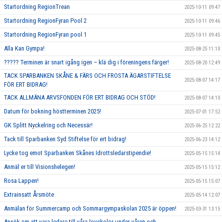
Startordning RegionTrean
2025-10-11 09:47
Startordning RegionFyran Pool 2
2025-10-11 09:46
Startordning RegionFyran pool 1
2025-10-11 09:45
Alla Kan Gympa!
2025-08-25 11:10
????? Terminen är snart igång igen – klä dig i föreningens färger!
2025-08-20 12:49
TACK SPARBANKEN SKÅNE & FÄRS OCH FROSTA ÄGARSTIFTELSE
2025-08-07 14:17
FÖR ERT BIDRAG!
TACK ALLMÄNA ARVSFONDEN FÖR ERT BIDRAG OCH STÖD!
2025-08-07 14:10
Datum för bokning höstterminen 2025!
2025-07-01 17:52
GK Splitt Nyckelring och Necessär!
2025-06-25 12:22
Tack till Sparbanken Syd Stiftelse för ert bidrag!
2025-06-23 14:12
Lycke tog emot Sparbanken Skånes Idrottsledarstipendie!
2025-05-15 15:14
Anmäl er till Visionshelegen!
2025-05-15 15:12
Rosa Lappen!
2025-05-15 15:07
Extrainsatt Årsmöte
2025-05-14 12:07
Anmälan för Summercamp och Sommargympaskolan 2025 är öppen!
2025-03-31 13:15
Ansök om att vara ledare till våra lovskolor under våren och