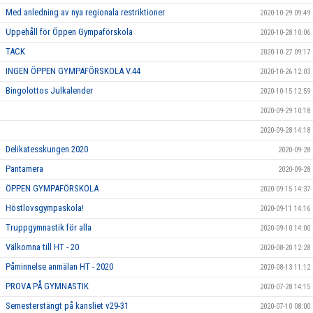
Med anledning av nya regionala restriktioner
2020-10-29 09:49
Uppehåll för Öppen Gympaförskola
2020-10-28 10:06
TACK
2020-10-27 09:17
INGEN ÖPPEN GYMPAFÖRSKOLA V.44
2020-10-26 12:03
Bingolottos Julkalender
2020-10-15 12:59
2020-09-29 10:18
2020-09-28 14:18
Delikatesskungen 2020
2020-09-28
Pantamera
2020-09-28
ÖPPEN GYMPAFÖRSKOLA
2020-09-15 14:37
Höstlovsgympaskola!
2020-09-11 14:16
Truppgymnastik för alla
2020-09-10 14:00
Välkomna till HT - 20
2020-08-20 12:28
Påminnelse anmälan HT - 2020
2020-08-13 11:12
PROVA PÅ GYMNASTIK
2020-07-28 14:15
Semesterstängt på kansliet v29-31
2020-07-10 08:00