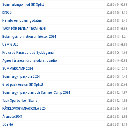
Sommarbingo med GK Splitt
2024-06-24 09:58
DISCO
2024-05-28 13:10
NY info om bokningsdatum
2024-05-23 16:40
TACK FÖR DENNA TERMINEN!
2024-05-21 08:58
Bokningsinformation till hösten 2024
2024-05-13 13:21
USM GULD
2024-05-13 08:52
Prova på Parasport på Syddagarna
2024-05-06 14:03
Agnes får årets idrottsledarstipendier
2024-04-19 09:54
SUMMERCAMP 2024
2024-04-12 10:12
Sommargympaskola 2024
2024-04-08 14:45
Glad påsk önskar GK Splitt!
2024-03-28 20:04
Sommargympaskolan och Summer Camp 2024
2024-03-22 14:57
Tack Sparbanken Skåne
2024-03-22 14:54
PÅSKLOVSGYMPASKOLA 2024
2024-02-26 14:05
Årsmöte 20/3
2024-02-23 11:54
JOYNA
2024-02-21 13:15