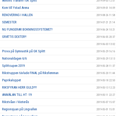
Annons Tränare i GK Splitt
2019-09-03 12:51
Kom till Ystad Arena
2019-09-01 14:09
RENOVERING I HALLEN
2019-08-26 11:58
SEMESTER
2019-07-21 21:14
NU FUNGERAR BOKNINGSSYSTEMET!
2019-06-24 10:21
GRATTIS DEXTER!!
2019-06-05 20:37
2019-06-03 13:02
Prova på Gymnastik på GK Splitt
2019-05-29 16:16
Nationaldagen 6/6
2019-05-29 13:13
Splittcupen 2019
2019-05-28 11:37
Rikstruppen tävlade FINAL på Riksfemman
2019-05-20 11:44
Paprikaloppet
2019-05-18 22:50
RIKSFYRAN HERR GULD!!!!
2019-05-13 12:23
ANMÄLAN TILL HT -19
2019-05-11 22:27
Rikstvåan i Västerås
2019-05-07 15:07
Regionsjuan på Lingvallen
2019-05-01 15:01