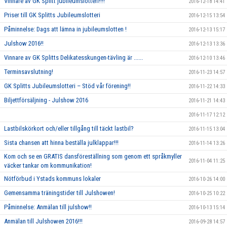
Vinnare av GK Splitt jubileumslotteri!!!!
2016-12-18 14:41
Priser till GK Splitts Jubileumslotteri
2016-12-15 13:54
Påminnelse: Dags att lämna in jubileumslotten !
2016-12-13 15:17
Julshow 2016!!
2016-12-13 13:36
Vinnare av GK Splitts Delikatesskungen-tävling är ......
2016-12-10 13:46
Terminsavslutning!
2016-11-23 14:57
GK Splitts Jubileumslotteri – Stöd vår förening!!
2016-11-22 14:33
Biljettförsäljning - Julshow 2016
2016-11-21 14:43
2016-11-17 12:12
Lastbilskörkort och/eller tillgång till täckt lastbil?
2016-11-15 13:04
Sista chansen att hinna beställa julklappar!!!
2016-11-14 13:26
Kom och se en GRATIS dansföreställning som genom ett språkmyller
2016-11-04 11:25
väcker tankar om kommunikation!
Nötförbud i Ystads kommuns lokaler
2016-10-26 14:00
Gemensamma träningstider till Julshowen!
2016-10-25 10:22
Påminnelse: Anmälan till julshow!!
2016-10-13 15:14
Anmälan till Julshowen 2016!!!
2016-09-28 14:57