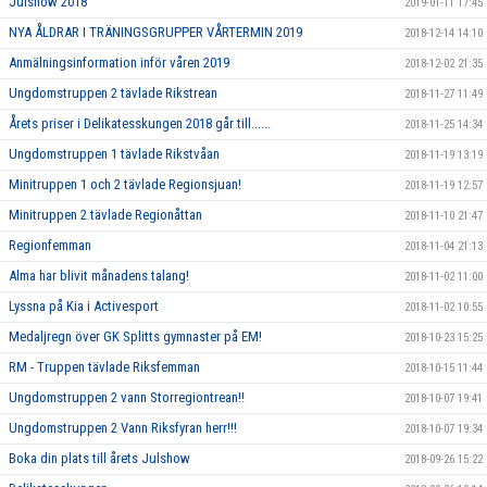
Julshow 2018
2019-01-11 17:45
NYA ÅLDRAR I TRÄNINGSGRUPPER VÅRTERMIN 2019
2018-12-14 14:10
Anmälningsinformation inför våren 2019
2018-12-02 21:35
Ungdomstruppen 2 tävlade Rikstrean
2018-11-27 11:49
Årets priser i Delikatesskungen 2018 går till......
2018-11-25 14:34
Ungdomstruppen 1 tävlade Rikstvåan
2018-11-19 13:19
Minitruppen 1 och 2 tävlade Regionsjuan!
2018-11-19 12:57
Minitruppen 2 tävlade Regionåttan
2018-11-10 21:47
Regionfemman
2018-11-04 21:13
Alma har blivit månadens talang!
2018-11-02 11:00
Lyssna på Kia i Activesport
2018-11-02 10:55
Medaljregn över GK Splitts gymnaster på EM!
2018-10-23 15:25
RM - Truppen tävlade Riksfemman
2018-10-15 11:44
Ungdomstruppen 2 vann Storregiontrean!!
2018-10-07 19:41
Ungdomstruppen 2 Vann Riksfyran herr!!!
2018-10-07 19:34
Boka din plats till årets Julshow
2018-09-26 15:22