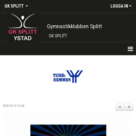
GK SPLITT
LOGGA IN
Gymnastikklubben Splitt
GK SPLITT
HEM
FÖRENINGEN
KONTAKT
BOKA PLATS HÄR
2020-02-10 16:46
<
>
INTRESSEANMÄLAN
SHOP