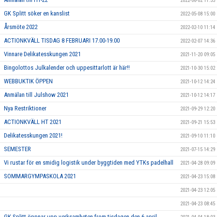
2022-06-02 11:55
GK Splitt söker en kanslist
2022-05-08 15:00
Årsmöte 2022
2022-02-10 11:14
ACTIONKVÄLL TISDAG 8 FEBRUARI 17.00-19.00
2022-02-07 14:36
Vinnare Delikatesskungen 2021
2021-11-20 09:05
Bingolottos Julkalender och uppesittarlott är här!!
2021-10-30 15:02
WEBBUKTIK ÖPPEN
2021-10-12 14:24
Anmälan till Julshow 2021
2021-10-12 14:17
Nya Restriktioner
2021-09-29 12:20
ACTIONKVÄLL HT 2021
2021-09-21 15:53
Delikatesskungen 2021!
2021-09-10 11:10
SEMESTER
2021-07-15 14:29
Vi rustar för en smidig logistik under byggtiden med YTKs padelhall
2021-04-28 09:09
SOMMARGYMPASKOLA 2021
2021-04-23 15:08
2021-04-23 12:05
2021-04-23 08:45
GK Splitt öppnar upp verksamheten from tisdagen den 6 april