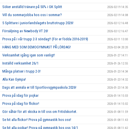
Söker anställd tränare på 50% i GK Splitt
2026-02-19 14:35
Vill du sommarjobba hos oss i sommar?
2026-02-19 14:08
5 Splittare i juniorlandslagets bruttotrupp 2026!
2026-02-12 16:48
Försäljning av Newbody VT 26!
2026-02-12 16:47
Prova på i vår trupp 2-3 söndag!! (För er födda 2016-2019)
2026-02-11 13:00
HÄNG MED SOM DEMOGYMNAST PÅ LÖRDAG!
2026-02-04 20:20
Verksamhet igång igen som vanligt!
2026-01-27 14:11
Inställd verksamhet 26/1
2026-01-26 12:55
Många platser i trupp 2-3!
2026-01-23 14:34
Alla Kan Gympa!
2026-01-23 14:32
Dags att anmäla er till Sportlovsgympaskola 2026!
2026-01-23 14:30
Prova på idag för pojkar
2026-01-14 15:03
Prova på idag för flickor!
2026-01-14 15:02
Gör såhär för att skicka in till oss om Fritidskortet.
2026-01-08 11:59
Se hit alla flickor! Prova på gymnastik hos oss!
2026-01-08 11:43
Se hit alla pojkar! Prova på gymnastik hos oss 14/1
2026-01-08 11:42