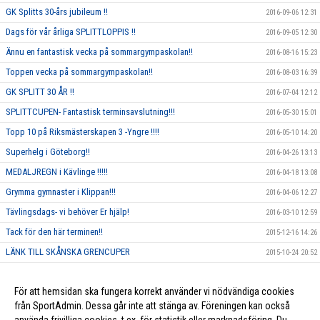
GK Splitts 30-års jubileum !!
2016-09-06 12:31
Dags för vår årliga SPLITTLOPPIS !!
2016-09-05 12:30
Ännu en fantastisk vecka på sommargympaskolan!!
2016-08-16 15:23
Toppen vecka på sommargympaskolan!!
2016-08-03 16:39
GK SPLITT 30 ÅR !!
2016-07-04 12:12
SPLITTCUPEN- Fantastisk terminsavslutning!!!
2016-05-30 15:01
Topp 10 på Riksmästerskapen 3 -Yngre !!!!
2016-05-10 14:20
Superhelg i Göteborg!!
2016-04-26 13:13
MEDALJREGN i Kävlinge !!!!!
2016-04-18 13:08
Grymma gymnaster i Klippan!!!
2016-04-06 12:27
Tävlingsdags- vi behöver Er hjälp!
2016-03-10 12:59
Tack för den här terminen!!
2015-12-16 14:26
LÄNK TILL SKÅNSKA GRENCUPER
2015-10-24 20:52
Rosa träning!
2015-10-01 23:17
För att hemsidan ska fungera korrekt använder vi nödvändiga cookies
Vi ska annordna en tävling, och behöver DIN hjälp!!
2015-09-10 13:26
från SportAdmin. Dessa går inte att stänga av. Föreningen kan också