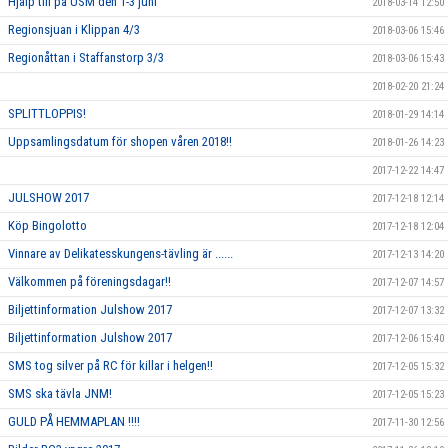
Hjälp till på USM den 1-3 juni
2018-03-14 12:50
Regionsjuan i Klippan 4/3
2018-03-06 15:46
Regionåttan i Staffanstorp 3/3
2018-03-06 15:43
2018-02-20 21:24
SPLITTLOPPIS!
2018-01-29 14:14
Uppsamlingsdatum för shopen våren 2018!!
2018-01-26 14:23
2017-12-22 14:47
JULSHOW 2017
2017-12-18 12:14
Köp Bingolotto
2017-12-18 12:04
Vinnare av Delikatesskungens-tävling är ......
2017-12-13 14:20
Välkommen på föreningsdagar!!
2017-12-07 14:57
Biljettinformation Julshow 2017
2017-12-07 13:32
Biljettinformation Julshow 2017
2017-12-06 15:40
SMS tog silver på RC för killar i helgen!!
2017-12-05 15:32
SMS ska tävla JNM!
2017-12-05 15:23
GULD PÅ HEMMAPLAN !!!!
2017-11-30 12:56