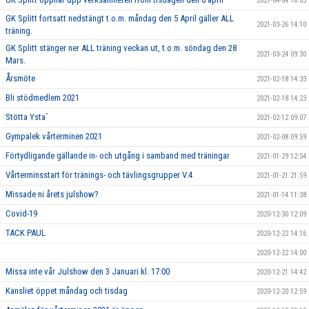
2021-04-04 18:03
GK Splitt fortsatt nedstängt t.o.m. måndag den 5 April gäller ALL
2021-03-26 14:10
träning.
GK Splitt stänger ner ALL träning veckan ut, t.o.m. söndag den 28
2021-03-24 09:30
Mars.
Årsmöte
2021-02-18 14:33
Bli stödmedlem 2021
2021-02-18 14:23
Stötta Ysta´
2021-02-12 09:07
Gympalek vårterminen 2021
2021-02-08 09:59
Förtydligande gällande in- och utgång i samband med träningar
2021-01-29 12:54
Vårterminsstart för tränings- och tävlingsgrupper V.4
2021-01-21 21:59
Missade ni årets julshow?
2021-01-14 11:38
Covid-19
2020-12-30 12:09
TACK PAUL
2020-12-22 14:16
2020-12-22 14:00
Missa inte vår Julshow den 3 Januari kl. 17:00
2020-12-21 14:42
Kansliet öppet måndag och tisdag
2020-12-20 12:59