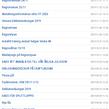
Regionfemman 24/11
2019-11-27 11:17
Regionsexan 23/11
2019-11-25 15:25
Anmälningsinformation inför VT 2020
2019-11-21 13:19
Vinnare Delikatesskungen 2019
2019-11-17 20:14
Regiontrean
2019-11-04 12:38
Regionfyran
2019-11-04 12:35
Inställd träning endast helgen Vecka 48
2019-10-21 10:33
Regionåttan 13/10
2019-10-13 20:53
Medaljregn på Regionsjuan
2019-10-11 10:54
DAGS ATT ANMÄLA SIG TILL VÅR ÅRLIGA JULSHOW
2019-10-02 16:00
ERBJUDANDEVECKOR PÅ CRAFTJACKAN
2019-09-26 13:58
Passa på!
2019-09-25 12:07
Funktionärer JSM 29/11-1/12
2019-09-23 15:25
Delikatesskungen 2019
2019-09-13 14:08
DAGS FÖR SPLITTLOPPIS
2019-09-09 11:16
Nya lås
2019-09-06 13:26