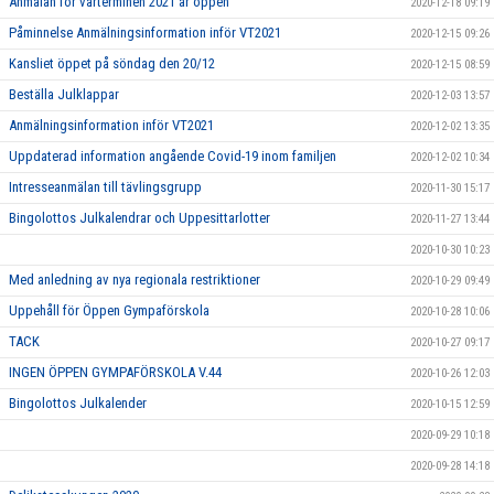
Anmälan för vårterminen 2021 är öppen
2020-12-18 09:19
Påminnelse Anmälningsinformation inför VT2021
2020-12-15 09:26
Kansliet öppet på söndag den 20/12
2020-12-15 08:59
Beställa Julklappar
2020-12-03 13:57
Anmälningsinformation inför VT2021
2020-12-02 13:35
Uppdaterad information angående Covid-19 inom familjen
2020-12-02 10:34
Intresseanmälan till tävlingsgrupp
2020-11-30 15:17
Bingolottos Julkalendrar och Uppesittarlotter
2020-11-27 13:44
2020-10-30 10:23
Med anledning av nya regionala restriktioner
2020-10-29 09:49
Uppehåll för Öppen Gympaförskola
2020-10-28 10:06
TACK
2020-10-27 09:17
INGEN ÖPPEN GYMPAFÖRSKOLA V.44
2020-10-26 12:03
Bingolottos Julkalender
2020-10-15 12:59
2020-09-29 10:18
2020-09-28 14:18