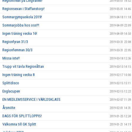
Regiontrean på Lingvallen!
2019-05-01 14:52
Regionsexan i Staffanstorp!
2019-05-01 14:46
Sommargympaskola 2019!
2019-04-18 11:18
Sommarjobba hos oss!!!
2019-04-09 22:09
Ingen träning vecka 16!
2019-04-09 14:50
Regionfyran 31/3
2019-03-31 22:08
Regionfemman 30/3
2019-03-31 22:05
Missa inte!!
2019-03-18 12:36
Trupp vit tävla Regionåttan
2019-03-13 14:15
Ingen träning vecka 8
2019-02-17 10:00
Splittdisco
2019-02-15 15:11
Englacupen
2019-02-15 12:22
EN MEDLEMSSERVICE I VÄRLDSKLASS
2019-02-07 11:39
Årsmöte
2019-02-01 14:31
DAGS FÖR SPLITTLOPPIS!
2019-01-25 12:24
Välkomna till GK Splitt
2019-01-21 14:19