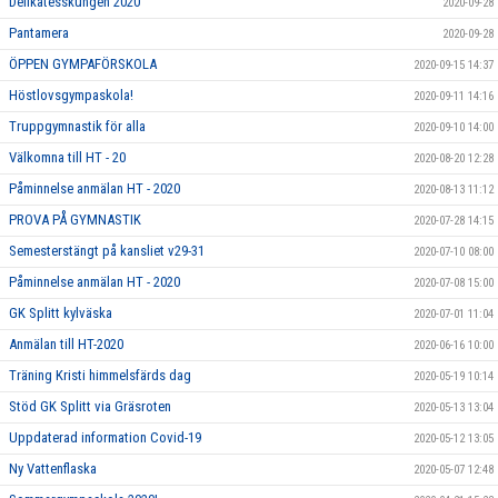
Delikatesskungen 2020
2020-09-28
Pantamera
2020-09-28
ÖPPEN GYMPAFÖRSKOLA
2020-09-15 14:37
Höstlovsgympaskola!
2020-09-11 14:16
Truppgymnastik för alla
2020-09-10 14:00
Välkomna till HT - 20
2020-08-20 12:28
Påminnelse anmälan HT - 2020
2020-08-13 11:12
PROVA PÅ GYMNASTIK
2020-07-28 14:15
Semesterstängt på kansliet v29-31
2020-07-10 08:00
Påminnelse anmälan HT - 2020
2020-07-08 15:00
GK Splitt kylväska
2020-07-01 11:04
Anmälan till HT-2020
2020-06-16 10:00
Träning Kristi himmelsfärds dag
2020-05-19 10:14
Stöd GK Splitt via Gräsroten
2020-05-13 13:04
Uppdaterad information Covid-19
2020-05-12 13:05
Ny Vattenflaska
2020-05-07 12:48