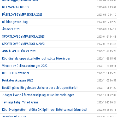
2023-04-24 13:37
DET VANKAS DISCO
2023-03-17 13:07
PÅSKLOVSGYMPASKOLA 2023
2023-03-10 14:10
Bli blodgivare idag!
2023-02-17 12:29
Årsmöte 2023
2023-02-14 14:17
SPORTLOVSGYMPASKOLA 2023
2023-01-24 14:48
SPORTLOVSGYMPASKOLA 2023
2023-01-24 14:48
ANMÄLAN INFÖR VT 2023
2022-11-29 15:28
Köp digitala uppesittarlotter och stötta föreningen
2022-11-29 15:03
Vinnare av Delikatesskungen 2022
2022-11-23 10:44
DISCO 11 November
2022-11-11 15:28
Delikatesskungen 2022
2022-11-05 16:59
Beställ gärna Bingolottos Julkalender och Uppesittarlott
2022-11-01 14:20
7 dagar kvar på årets försäljning av Delikatesskungen
2022-10-31 22:07
Tävlings helg i Ystad Arena
2022-10-23 10:21
Köp Sverigelotten - stötta GK Splitt och Bröstcancerförbundet!
2022-09-28 16:14
Anmälan till HT-22