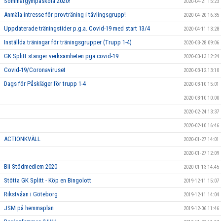
Sommargympaskola 2020!
2020-04-21 15:23
Anmäla intresse för provträning i tävlingsgrupp!
2020-04-20 16:35
Uppdaterade träningstider p.g.a. Covid-19 med start 13/4
2020-04-11 13:28
Inställda träningar för träningsgrupper (Trupp 1-4)
2020-03-28 09:06
GK Splitt stänger verksamheten pga covid-19
2020-03-13 12:24
Covid-19/Coronaviruset
2020-03-12 13:10
Dags för Påskläger för trupp 1-4
2020-03-10 15:01
2020-03-10 10:00
2020-02-24 13:37
2020-02-10 16:46
ACTIONKVÄLL
2020-01-27 14:01
2020-01-27 12:09
Bli Stödmedlem 2020
2020-01-13 14:45
Stötta GK Splitt - Köp en Bingolott
2019-12-11 15:07
Rikstvåan i Göteborg
2019-12-11 14:04
JSM på hemmaplan
2019-12-06 11:46