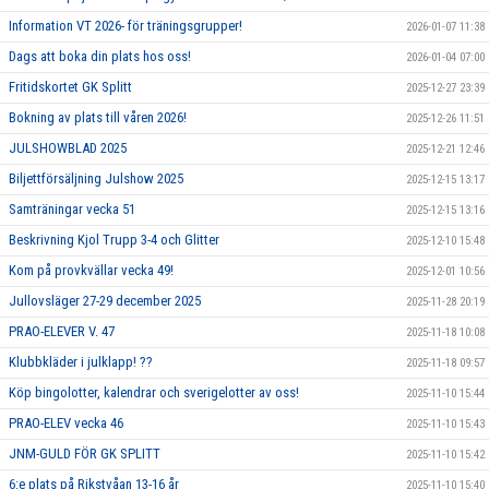
Information VT 2026- för träningsgrupper!
2026-01-07 11:38
Dags att boka din plats hos oss!
2026-01-04 07:00
Fritidskortet GK Splitt
2025-12-27 23:39
Bokning av plats till våren 2026!
2025-12-26 11:51
JULSHOWBLAD 2025
2025-12-21 12:46
Biljettförsäljning Julshow 2025
2025-12-15 13:17
Samträningar vecka 51
2025-12-15 13:16
Beskrivning Kjol Trupp 3-4 och Glitter
2025-12-10 15:48
Kom på provkvällar vecka 49!
2025-12-01 10:56
Jullovsläger 27-29 december 2025
2025-11-28 20:19
PRAO-ELEVER V. 47
2025-11-18 10:08
Klubbkläder i julklapp! ??
2025-11-18 09:57
Köp bingolotter, kalendrar och sverigelotter av oss!
2025-11-10 15:44
PRAO-ELEV vecka 46
2025-11-10 15:43
JNM-GULD FÖR GK SPLITT
2025-11-10 15:42
6:e plats på Rikstvåan 13-16 år
2025-11-10 15:40