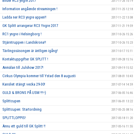
Bilder RC3 yngre 2017
2017-11-26 10:19
Information angående streamingen !
2017-11-25 12:18
Ladda ner RC3 yngre appen!!
2017-11-22 13:08
GK Splitt arrangerar RC3 Yngre 2017
2017-11-21 19:59
RC1 yngre i Helsingborg !
2017-10-26 15:26
Stjärntruppen i Landskrona!!
2017-10-26 15:23
Tävlingssäsongen är äntligen igång!
2017-10-17 15:11
Kontaktuppgifter GK SPLITT !
2017-09-28 15:16
Anmälan till Julshow 2017!
2017-09-19 15:52
Cirkus Olympia kommer till Ystad den 8 augusti
2017-08-01 10:43
Kansliet stängt vecka 29-30!
2017-07-14 14:59
GULD & BRONS PÅ USM !!!=)
2017-06-05 16:46
Splittcupen
2017-06-01 13:22
Splittcupen: Startordning
2017-05-25 08:16
SPLITTLOPPIS!
2017-05-18 11:20
Ännu ett guld till GK Splitt !!
2017-05-16 11:55