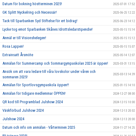
Datum för bokning höstterminen 2025!
2025-07-01 17:52
GK Splitt Nyckelring och Necessär!
2025-06-25 12:22
Tack till Sparbanken Syd Stiftelse för ert bidrag!
2025-06-23 14:12
Lycke tog emot Sparbanken Skånes Idrottsledarstipendie!
2025-05-15 15:14
Anmäl er till Visionshelegen!
2025-05-15 15:12
Rosa Lappen!
2025-05-15 15:07
Extrainsatt Årsmöte
2025-05-14 12:07
Anmälan för Summercamp och Sommargympaskolan 2025 är öppen!
2025-03-31 13:15
Ansök om att vara ledare till våra lovskolor under våren och
2025-03-13 14:39
sommaren 2025!
Anmälan för Sportlovsgympaskola öppen!!
2025-01-15 14:10
Anmälan för tidigare medlemmar ÖPPEN!
2024-12-27 08:00
QR kod till Programblad Julshow 2024
2024-12-15 10:00
Väskförbud Julshow 2024
2024-12-13 20:02
Julshow 2024
2024-12-13 20:00
Datum och info om anmälan - Vårterminen 2025
2024-11-27 14:25
Bli tränare 2025!