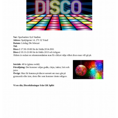
GRUPPER OCH TIDER
STÖDMEDLEM
SPONSRING
FRÅGOR & SVAR
FUNKTIONÄRER
FRITIDSKORTET