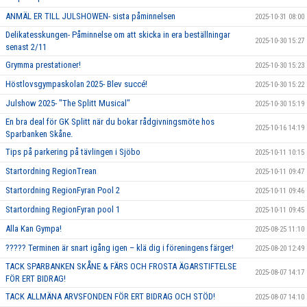
ANMÄL ER TILL JULSHOWEN- sista påminnelsen
2025-10-31 08:00
Delikatesskungen- Påminnelse om att skicka in era beställningar
2025-10-30 15:27
senast 2/11
Grymma prestationer!
2025-10-30 15:23
Höstlovsgympaskolan 2025- Blev succé!
2025-10-30 15:22
Julshow 2025- "The Splitt Musical"
2025-10-30 15:19
En bra deal för GK Splitt när du bokar rådgivningsmöte hos
2025-10-16 14:19
Sparbanken Skåne.
Tips på parkering på tävlingen i Sjöbo
2025-10-11 10:15
Startordning RegionTrean
2025-10-11 09:47
Startordning RegionFyran Pool 2
2025-10-11 09:46
Startordning RegionFyran pool 1
2025-10-11 09:45
Alla Kan Gympa!
2025-08-25 11:10
????? Terminen är snart igång igen – klä dig i föreningens färger!
2025-08-20 12:49
TACK SPARBANKEN SKÅNE & FÄRS OCH FROSTA ÄGARSTIFTELSE
2025-08-07 14:17
FÖR ERT BIDRAG!
TACK ALLMÄNA ARVSFONDEN FÖR ERT BIDRAG OCH STÖD!
2025-08-07 14:10