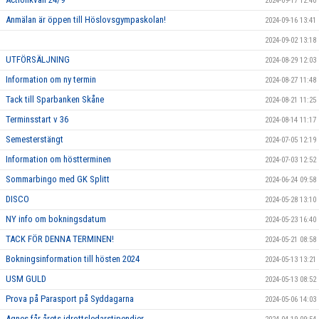
2024-09-17 12:40
Anmälan är öppen till Höslovsgympaskolan!
2024-09-16 13:41
2024-09-02 13:18
UTFÖRSÄLJNING
2024-08-29 12:03
Information om ny termin
2024-08-27 11:48
Tack till Sparbanken Skåne
2024-08-21 11:25
Terminsstart v 36
2024-08-14 11:17
Semesterstängt
2024-07-05 12:19
Information om höstterminen
2024-07-03 12:52
Sommarbingo med GK Splitt
2024-06-24 09:58
DISCO
2024-05-28 13:10
NY info om bokningsdatum
2024-05-23 16:40
TACK FÖR DENNA TERMINEN!
2024-05-21 08:58
Bokningsinformation till hösten 2024
2024-05-13 13:21
USM GULD
2024-05-13 08:52
Prova på Parasport på Syddagarna
2024-05-06 14:03
Agnes får årets idrottsledarstipendier