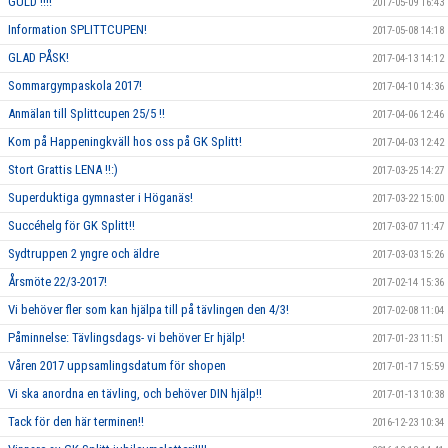
GULD !!!!
2017-05-09 16:43
Information SPLITTCUPEN!
2017-05-08 14:18
GLAD PÅSK!
2017-04-13 14:12
Sommargympaskola 2017!
2017-04-10 14:36
Anmälan till Splittcupen 25/5 !!
2017-04-06 12:46
Kom på Happeningkväll hos oss på GK Splitt!
2017-04-03 12:42
Stort Grattis LENA !!:)
2017-03-25 14:27
Superduktiga gymnaster i Höganäs!
2017-03-22 15:00
Succéhelg för GK Splitt!!
2017-03-07 11:47
Sydtruppen 2 yngre och äldre
2017-03-03 15:26
Årsmöte 22/3-2017!
2017-02-14 15:36
Vi behöver fler som kan hjälpa till på tävlingen den 4/3!
2017-02-08 11:04
Påminnelse: Tävlingsdags- vi behöver Er hjälp!
2017-01-23 11:51
Våren 2017 uppsamlingsdatum för shopen
2017-01-17 15:59
Vi ska anordna en tävling, och behöver DIN hjälp!!
2017-01-13 10:38
Tack för den här terminen!!
2016-12-23 10:34