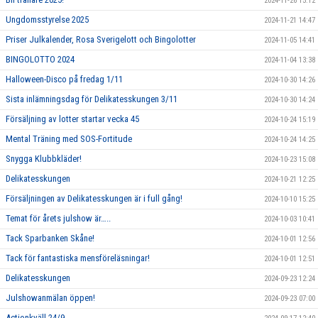
2024-11-26 15:12
Ungdomsstyrelse 2025
2024-11-21 14:47
Priser Julkalender, Rosa Sverigelott och Bingolotter
2024-11-05 14:41
BINGOLOTTO 2024
2024-11-04 13:38
Halloween-Disco på fredag 1/11
2024-10-30 14:26
Sista inlämningsdag för Delikatesskungen 3/11
2024-10-30 14:24
Försäljning av lotter startar vecka 45
2024-10-24 15:19
Mental Träning med SOS-Fortitude
2024-10-24 14:25
Snygga Klubbkläder!
2024-10-23 15:08
Delikatesskungen
2024-10-21 12:25
Försäljningen av Delikatesskungen är i full gång!
2024-10-10 15:25
Temat för årets julshow är…..
2024-10-03 10:41
Tack Sparbanken Skåne!
2024-10-01 12:56
Tack för fantastiska mensföreläsningar!
2024-10-01 12:51
Delikatesskungen
2024-09-23 12:24
Julshowanmälan öppen!
2024-09-23 07:00
Actionkväll 24/9