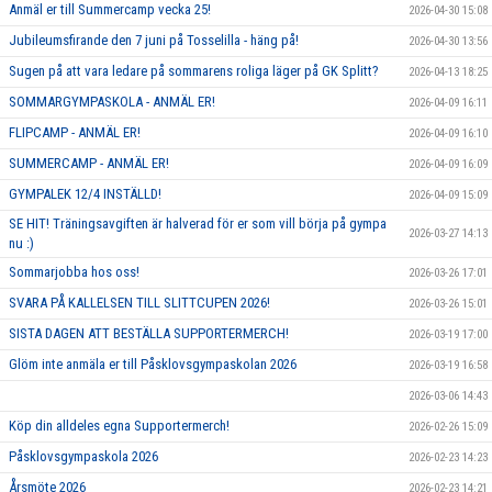
Anmäl er till Summercamp vecka 25!
2026-04-30 15:08
Jubileumsfirande den 7 juni på Tosselilla - häng på!
2026-04-30 13:56
Sugen på att vara ledare på sommarens roliga läger på GK Splitt?
2026-04-13 18:25
SOMMARGYMPASKOLA - ANMÄL ER!
2026-04-09 16:11
FLIPCAMP - ANMÄL ER!
2026-04-09 16:10
SUMMERCAMP - ANMÄL ER!
2026-04-09 16:09
GYMPALEK 12/4 INSTÄLLD!
2026-04-09 15:09
SE HIT! Träningsavgiften är halverad för er som vill börja på gympa
2026-03-27 14:13
nu :)
Sommarjobba hos oss!
2026-03-26 17:01
SVARA PÅ KALLELSEN TILL SLITTCUPEN 2026!
2026-03-26 15:01
SISTA DAGEN ATT BESTÄLLA SUPPORTERMERCH!
2026-03-19 17:00
Glöm inte anmäla er till Påsklovsgympaskolan 2026
2026-03-19 16:58
2026-03-06 14:43
Köp din alldeles egna Supportermerch!
2026-02-26 15:09
Påsklovsgympaskola 2026
2026-02-23 14:23
Årsmöte 2026
2026-02-23 14:21