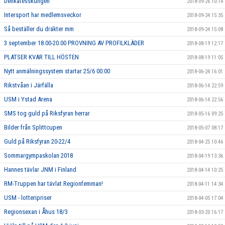
Delikatesskungen
2018-09-26 10:14
Intersport har medlemsveckor
2018-09-24 15:35
Så beställer du dräkter mm
2018-09-24 15:08
3 september 18.00-20.00 PROVNING AV PROFILKLÄDER
2018-08-19 12:17
PLATSER KVAR TILL HÖSTEN
2018-08-19 11:05
Nytt anmälningssystem startar 25/6 00:00
2018-06-24 16:01
Rikstvåan i Järfälla
2018-06-14 22:59
USM i Ystad Arena
2018-06-14 22:56
SMS tog guld på Riksfyran herrar
2018-05-16 09:25
Bilder från Splittcupen
2018-05-07 08:17
Guld på Riksfyran 20-22/4
2018-04-25 10:46
Sommargympaskolan 2018
2018-04-19 13:36
Hannes tävlar JNM i Finland
2018-04-14 10:25
RM-Truppen har tävlat Regionfemman!
2018-04-11 14:34
USM - lotteripriser
2018-04-05 17:04
Regionsexan i Åhus 18/3
2018-03-20 16:17