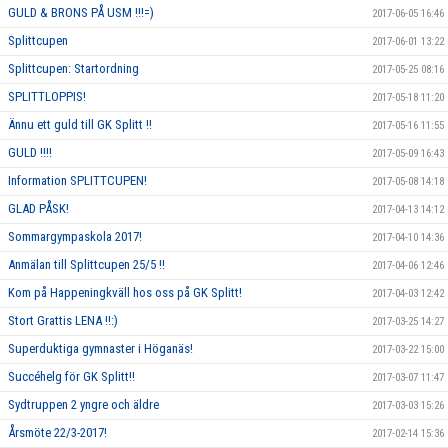
GULD & BRONS PÅ USM !!!=)
2017-06-05 16:46
Splittcupen
2017-06-01 13:22
Splittcupen: Startordning
2017-05-25 08:16
SPLITTLOPPIS!
2017-05-18 11:20
Ännu ett guld till GK Splitt !!
2017-05-16 11:55
GULD !!!!
2017-05-09 16:43
Information SPLITTCUPEN!
2017-05-08 14:18
GLAD PÅSK!
2017-04-13 14:12
Sommargympaskola 2017!
2017-04-10 14:36
Anmälan till Splittcupen 25/5 !!
2017-04-06 12:46
Kom på Happeningkväll hos oss på GK Splitt!
2017-04-03 12:42
Stort Grattis LENA !!:)
2017-03-25 14:27
Superduktiga gymnaster i Höganäs!
2017-03-22 15:00
Succéhelg för GK Splitt!!
2017-03-07 11:47
Sydtruppen 2 yngre och äldre
2017-03-03 15:26
Årsmöte 22/3-2017!
2017-02-14 15:36