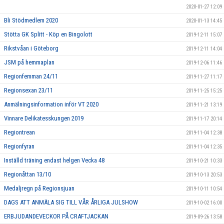
2020-01-27 12:09
Bli Stödmedlem 2020
2020-01-13 14:45
Stötta GK Splitt - Köp en Bingolott
2019-12-11 15:07
Rikstvåan i Göteborg
2019-12-11 14:04
JSM på hemmaplan
2019-12-06 11:46
Regionfemman 24/11
2019-11-27 11:17
Regionsexan 23/11
2019-11-25 15:25
Anmälningsinformation inför VT 2020
2019-11-21 13:19
Vinnare Delikatesskungen 2019
2019-11-17 20:14
Regiontrean
2019-11-04 12:38
Regionfyran
2019-11-04 12:35
Inställd träning endast helgen Vecka 48
2019-10-21 10:33
Regionåttan 13/10
2019-10-13 20:53
Medaljregn på Regionsjuan
2019-10-11 10:54
DAGS ATT ANMÄLA SIG TILL VÅR ÅRLIGA JULSHOW
2019-10-02 16:00
ERBJUDANDEVECKOR PÅ CRAFTJACKAN
2019-09-26 13:58