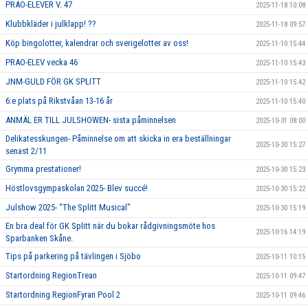
PRAO-ELEVER V. 47
2025-11-18 10:08
Klubbkläder i julklapp! ??
2025-11-18 09:57
Köp bingolotter, kalendrar och sverigelotter av oss!
2025-11-10 15:44
PRAO-ELEV vecka 46
2025-11-10 15:43
JNM-GULD FÖR GK SPLITT
2025-11-10 15:42
6:e plats på Rikstvåan 13-16 år
2025-11-10 15:40
ANMÄL ER TILL JULSHOWEN- sista påminnelsen
2025-10-31 08:00
Delikatesskungen- Påminnelse om att skicka in era beställningar
2025-10-30 15:27
senast 2/11
Grymma prestationer!
2025-10-30 15:23
Höstlovsgympaskolan 2025- Blev succé!
2025-10-30 15:22
Julshow 2025- "The Splitt Musical"
2025-10-30 15:19
En bra deal för GK Splitt när du bokar rådgivningsmöte hos
2025-10-16 14:19
Sparbanken Skåne.
Tips på parkering på tävlingen i Sjöbo
2025-10-11 10:15
Startordning RegionTrean
2025-10-11 09:47
Startordning RegionFyran Pool 2
2025-10-11 09:46