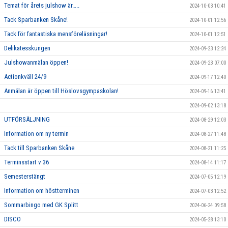
Temat för årets julshow är…..
2024-10-03 10:41
Tack Sparbanken Skåne!
2024-10-01 12:56
Tack för fantastiska mensföreläsningar!
2024-10-01 12:51
Delikatesskungen
2024-09-23 12:24
Julshowanmälan öppen!
2024-09-23 07:00
Actionkväll 24/9
2024-09-17 12:40
Anmälan är öppen till Höslovsgympaskolan!
2024-09-16 13:41
2024-09-02 13:18
UTFÖRSÄLJNING
2024-08-29 12:03
Information om ny termin
2024-08-27 11:48
Tack till Sparbanken Skåne
2024-08-21 11:25
Terminsstart v 36
2024-08-14 11:17
Semesterstängt
2024-07-05 12:19
Information om höstterminen
2024-07-03 12:52
Sommarbingo med GK Splitt
2024-06-24 09:58
DISCO
2024-05-28 13:10