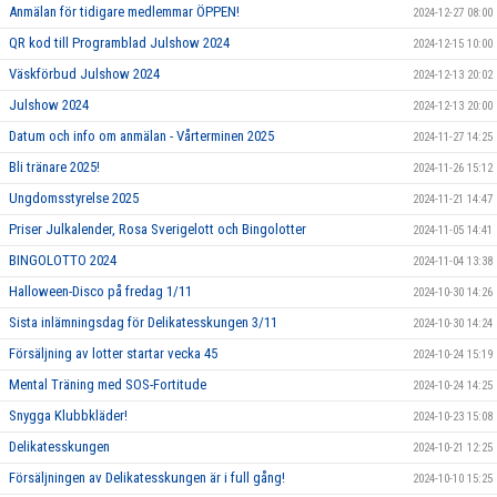
Anmälan för tidigare medlemmar ÖPPEN!
2024-12-27 08:00
QR kod till Programblad Julshow 2024
2024-12-15 10:00
Väskförbud Julshow 2024
2024-12-13 20:02
Julshow 2024
2024-12-13 20:00
Datum och info om anmälan - Vårterminen 2025
2024-11-27 14:25
Bli tränare 2025!
2024-11-26 15:12
Ungdomsstyrelse 2025
2024-11-21 14:47
Priser Julkalender, Rosa Sverigelott och Bingolotter
2024-11-05 14:41
BINGOLOTTO 2024
2024-11-04 13:38
Halloween-Disco på fredag 1/11
2024-10-30 14:26
Sista inlämningsdag för Delikatesskungen 3/11
2024-10-30 14:24
Försäljning av lotter startar vecka 45
2024-10-24 15:19
Mental Träning med SOS-Fortitude
2024-10-24 14:25
Snygga Klubbkläder!
2024-10-23 15:08
Delikatesskungen
2024-10-21 12:25
Försäljningen av Delikatesskungen är i full gång!
2024-10-10 15:25