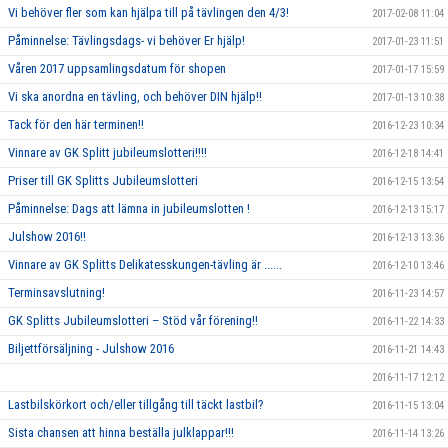
Vi behöver fler som kan hjälpa till på tävlingen den 4/3!
2017-02-08 11:04
Påminnelse: Tävlingsdags- vi behöver Er hjälp!
2017-01-23 11:51
Våren 2017 uppsamlingsdatum för shopen
2017-01-17 15:59
Vi ska anordna en tävling, och behöver DIN hjälp!!
2017-01-13 10:38
Tack för den här terminen!!
2016-12-23 10:34
Vinnare av GK Splitt jubileumslotteri!!!!
2016-12-18 14:41
Priser till GK Splitts Jubileumslotteri
2016-12-15 13:54
Påminnelse: Dags att lämna in jubileumslotten !
2016-12-13 15:17
Julshow 2016!!
2016-12-13 13:36
Vinnare av GK Splitts Delikatesskungen-tävling är ......
2016-12-10 13:46
Terminsavslutning!
2016-11-23 14:57
GK Splitts Jubileumslotteri – Stöd vår förening!!
2016-11-22 14:33
Biljettförsäljning - Julshow 2016
2016-11-21 14:43
2016-11-17 12:12
Lastbilskörkort och/eller tillgång till täckt lastbil?
2016-11-15 13:04
Sista chansen att hinna beställa julklappar!!!
2016-11-14 13:26