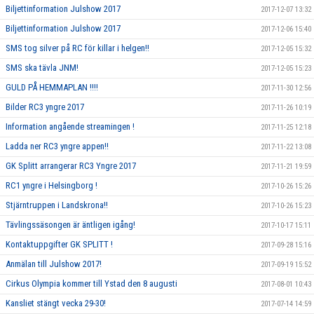
Biljettinformation Julshow 2017
2017-12-07 13:32
Biljettinformation Julshow 2017
2017-12-06 15:40
SMS tog silver på RC för killar i helgen!!
2017-12-05 15:32
SMS ska tävla JNM!
2017-12-05 15:23
GULD PÅ HEMMAPLAN !!!!
2017-11-30 12:56
Bilder RC3 yngre 2017
2017-11-26 10:19
Information angående streamingen !
2017-11-25 12:18
Ladda ner RC3 yngre appen!!
2017-11-22 13:08
GK Splitt arrangerar RC3 Yngre 2017
2017-11-21 19:59
RC1 yngre i Helsingborg !
2017-10-26 15:26
Stjärntruppen i Landskrona!!
2017-10-26 15:23
Tävlingssäsongen är äntligen igång!
2017-10-17 15:11
Kontaktuppgifter GK SPLITT !
2017-09-28 15:16
Anmälan till Julshow 2017!
2017-09-19 15:52
Cirkus Olympia kommer till Ystad den 8 augusti
2017-08-01 10:43
Kansliet stängt vecka 29-30!
2017-07-14 14:59