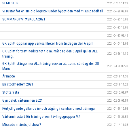
SEMESTER
2021-07-15 14:29
Vi rustar för en smidig logistik under byggtiden med YTKs padelhall
2021-04-28 09:09
SOMMARGYMPASKOLA 2021
2021-04-23 15:08
2021-04-23 12:05
2021-04-23 08:45
GK Splitt öppnar upp verksamheten from tisdagen den 6 april
2021-04-04 18:03
GK Splitt fortsatt nedstängt t.o.m. måndag den 5 April gäller ALL
2021-03-26 14:10
träning.
GK Splitt stänger ner ALL träning veckan ut, t.o.m. söndag den 28
2021-03-24 09:30
Mars.
Årsmöte
2021-02-18 14:33
Bli stödmedlem 2021
2021-02-18 14:23
Stötta Ysta´
2021-02-12 09:07
Gympalek vårterminen 2021
2021-02-08 09:59
Förtydligande gällande in- och utgång i samband med träningar
2021-01-29 12:54
Vårterminsstart för tränings- och tävlingsgrupper V.4
2021-01-21 21:59
Missade ni årets julshow?
2021-01-14 11:38