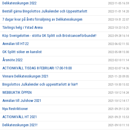
Delikatesskungen 2022
2022-11-05 16:59
Beställ gärna Bingolottos Julkalender och Uppesittarlott
2022-11-01 14:20
7 dagar kvar på årets försäljning av Delikatesskungen
2022-10-31 22:07
Tävlings helg i Ystad Arena
2022-10-23 10:21
Köp Sverigelotten - stötta GK Splitt och Bröstcancerförbundet!
2022-09-28 16:14
Anmälan till HT-22
2022-06-02 11:55
GK Splitt söker en kanslist
2022-05-08 15:00
Årsmöte 2022
2022-02-10 11:14
ACTIONKVÄLL TISDAG 8 FEBRUARI 17.00-19.00
2022-02-07 14:36
Vinnare Delikatesskungen 2021
2021-11-20 09:05
Bingolottos Julkalender och uppesittarlott är här!!
2021-10-30 15:02
WEBBUKTIK ÖPPEN
2021-10-12 14:24
Anmälan till Julshow 2021
2021-10-12 14:17
Nya Restriktioner
2021-09-29 12:20
ACTIONKVÄLL HT 2021
2021-09-21 15:53
Delikatesskungen 2021!
2021-09-10 11:10