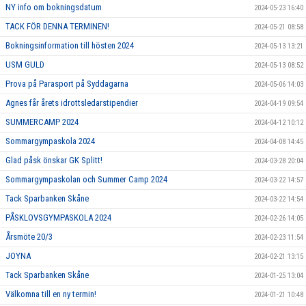
NY info om bokningsdatum
2024-05-23 16:40
TACK FÖR DENNA TERMINEN!
2024-05-21 08:58
Bokningsinformation till hösten 2024
2024-05-13 13:21
USM GULD
2024-05-13 08:52
Prova på Parasport på Syddagarna
2024-05-06 14:03
Agnes får årets idrottsledarstipendier
2024-04-19 09:54
SUMMERCAMP 2024
2024-04-12 10:12
Sommargympaskola 2024
2024-04-08 14:45
Glad påsk önskar GK Splitt!
2024-03-28 20:04
Sommargympaskolan och Summer Camp 2024
2024-03-22 14:57
Tack Sparbanken Skåne
2024-03-22 14:54
PÅSKLOVSGYMPASKOLA 2024
2024-02-26 14:05
Årsmöte 20/3
2024-02-23 11:54
JOYNA
2024-02-21 13:15
Tack Sparbanken Skåne
2024-01-25 13:04
Välkomna till en ny termin!
2024-01-21 10:48