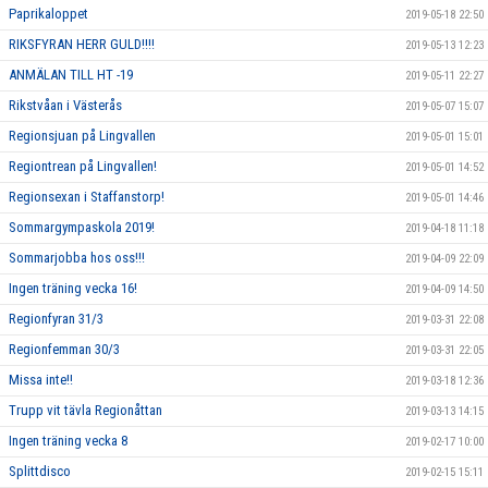
Paprikaloppet
2019-05-18 22:50
RIKSFYRAN HERR GULD!!!!
2019-05-13 12:23
ANMÄLAN TILL HT -19
2019-05-11 22:27
Rikstvåan i Västerås
2019-05-07 15:07
Regionsjuan på Lingvallen
2019-05-01 15:01
Regiontrean på Lingvallen!
2019-05-01 14:52
Regionsexan i Staffanstorp!
2019-05-01 14:46
Sommargympaskola 2019!
2019-04-18 11:18
Sommarjobba hos oss!!!
2019-04-09 22:09
Ingen träning vecka 16!
2019-04-09 14:50
Regionfyran 31/3
2019-03-31 22:08
Regionfemman 30/3
2019-03-31 22:05
Missa inte!!
2019-03-18 12:36
Trupp vit tävla Regionåttan
2019-03-13 14:15
Ingen träning vecka 8
2019-02-17 10:00
Splittdisco
2019-02-15 15:11