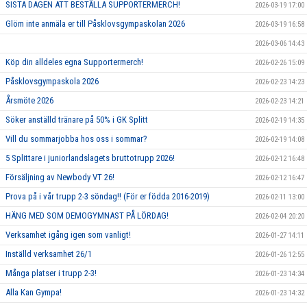
SISTA DAGEN ATT BESTÄLLA SUPPORTERMERCH!
2026-03-19 17:00
Glöm inte anmäla er till Påsklovsgympaskolan 2026
2026-03-19 16:58
2026-03-06 14:43
Köp din alldeles egna Supportermerch!
2026-02-26 15:09
Påsklovsgympaskola 2026
2026-02-23 14:23
Årsmöte 2026
2026-02-23 14:21
Söker anställd tränare på 50% i GK Splitt
2026-02-19 14:35
Vill du sommarjobba hos oss i sommar?
2026-02-19 14:08
5 Splittare i juniorlandslagets bruttotrupp 2026!
2026-02-12 16:48
Försäljning av Newbody VT 26!
2026-02-12 16:47
Prova på i vår trupp 2-3 söndag!! (För er födda 2016-2019)
2026-02-11 13:00
HÄNG MED SOM DEMOGYMNAST PÅ LÖRDAG!
2026-02-04 20:20
Verksamhet igång igen som vanligt!
2026-01-27 14:11
Inställd verksamhet 26/1
2026-01-26 12:55
Många platser i trupp 2-3!
2026-01-23 14:34
Alla Kan Gympa!
2026-01-23 14:32