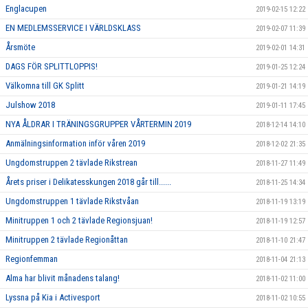
Englacupen
2019-02-15 12:22
EN MEDLEMSSERVICE I VÄRLDSKLASS
2019-02-07 11:39
Årsmöte
2019-02-01 14:31
DAGS FÖR SPLITTLOPPIS!
2019-01-25 12:24
Välkomna till GK Splitt
2019-01-21 14:19
Julshow 2018
2019-01-11 17:45
NYA ÅLDRAR I TRÄNINGSGRUPPER VÅRTERMIN 2019
2018-12-14 14:10
Anmälningsinformation inför våren 2019
2018-12-02 21:35
Ungdomstruppen 2 tävlade Rikstrean
2018-11-27 11:49
Årets priser i Delikatesskungen 2018 går till......
2018-11-25 14:34
Ungdomstruppen 1 tävlade Rikstvåan
2018-11-19 13:19
Minitruppen 1 och 2 tävlade Regionsjuan!
2018-11-19 12:57
Minitruppen 2 tävlade Regionåttan
2018-11-10 21:47
Regionfemman
2018-11-04 21:13
Alma har blivit månadens talang!
2018-11-02 11:00
Lyssna på Kia i Activesport
2018-11-02 10:55