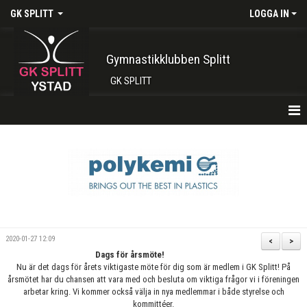
GK SPLITT
LOGGA IN
Gymnastikklubben Splitt
GK SPLITT
HEM
FÖRENINGEN
KONTAKT
BOKA PLATS HÄR
2020-01-27 12:09
<
>
Dags för årsmöte!
INTRESSEANMÄLAN
Nu är det dags för årets viktigaste möte för dig som är medlem i GK Splitt! På
årsmötet har du chansen att vara med och besluta om viktiga frågor vi i föreningen
SHOP
arbetar kring. Vi kommer också välja in nya medlemmar i både styrelse och
kommittéer.