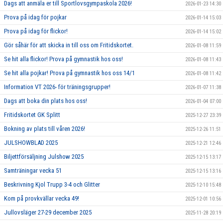
Dags att anmäla er till Sportlovsgympaskola 2026!
2026-01-23 14:30
Prova på idag för pojkar
2026-01-14 15:03
Prova på idag för flickor!
2026-01-14 15:02
Gör såhär för att skicka in till oss om Fritidskortet.
2026-01-08 11:59
Se hit alla flickor! Prova på gymnastik hos oss!
2026-01-08 11:43
Se hit alla pojkar! Prova på gymnastik hos oss 14/1
2026-01-08 11:42
Information VT 2026- för träningsgrupper!
2026-01-07 11:38
Dags att boka din plats hos oss!
2026-01-04 07:00
Fritidskortet GK Splitt
2025-12-27 23:39
Bokning av plats till våren 2026!
2025-12-26 11:51
JULSHOWBLAD 2025
2025-12-21 12:46
Biljettförsäljning Julshow 2025
2025-12-15 13:17
Samträningar vecka 51
2025-12-15 13:16
Beskrivning Kjol Trupp 3-4 och Glitter
2025-12-10 15:48
Kom på provkvällar vecka 49!
2025-12-01 10:56
Jullovsläger 27-29 december 2025
2025-11-28 20:19