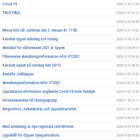
Covid-19
2020-12-30 12:09
TACK PAUL
2020-12-22 14:16
2020-12-22 14:00
Missa inte vår Julshow den 3 Januari kl. 17:00
2020-12-21 14:42
Kansliet öppet måndag och tisdag
2020-12-20 12:59
Anmälan för vårterminen 2021 är öppen
2020-12-18 09:19
Påminnelse Anmälningsinformation inför VT2021
2020-12-15 09:26
Kansliet öppet på söndag den 20/12
2020-12-15 08:59
Beställa Julklappar
2020-12-03 13:57
Anmälningsinformation inför VT2021
2020-12-02 13:35
Uppdaterad information angående Covid-19 inom familjen
2020-12-02 10:34
Intresseanmälan till tävlingsgrupp
2020-11-30 15:17
Bingolottos Julkalendrar och Uppesittarlotter
2020-11-27 13:44
2020-10-30 10:23
Med anledning av nya regionala restriktioner
2020-10-29 09:49
Uppehåll för Öppen Gympaförskola
2020-10-28 10:06