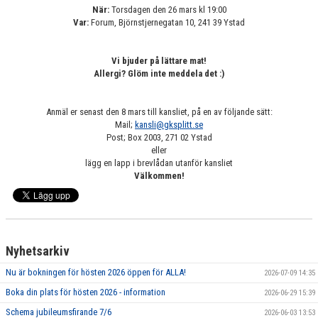
När:
Torsdagen den 26 mars kl 19:00
GRUPPER OCH TIDER
Var:
Forum, Björnstjernegatan 10, 241 39 Ystad
STÖDMEDLEM
Vi bjuder på lättare mat!
SPONSRING
Allergi? Glöm inte meddela det :)
FRÅGOR & SVAR
Anmäl er senast den 8 mars till kansliet, på en av följande sätt:
Mail;
kansli@gksplitt.se
FUNKTIONÄRER
Post; Box 2003, 271 02 Ystad
eller
FRITIDSKORTET
lägg en lapp i brevlådan utanför kansliet
Välkommen!
Nyhetsarkiv
Nu är bokningen för hösten 2026 öppen för ALLA!
2026-07-09 14:35
Boka din plats för hösten 2026 - information
2026-06-29 15:39
Schema jubileumsfirande 7/6
2026-06-03 13:53