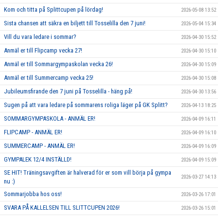
Kom och titta på Splittcupen på lördag!
2026-05-08 13:52
Sista chansen att säkra en biljett till Tosselilla den 7 juni!
2026-05-04 15:34
Vill du vara ledare i sommar?
2026-04-30 15:52
Anmäl er till Flipcamp vecka 27!
2026-04-30 15:10
Anmäl er till Sommargympaskolan vecka 26!
2026-04-30 15:09
Anmäl er till Summercamp vecka 25!
2026-04-30 15:08
Jubileumsfirande den 7 juni på Tosselilla - häng på!
2026-04-30 13:56
Sugen på att vara ledare på sommarens roliga läger på GK Splitt?
2026-04-13 18:25
SOMMARGYMPASKOLA - ANMÄL ER!
2026-04-09 16:11
FLIPCAMP - ANMÄL ER!
2026-04-09 16:10
SUMMERCAMP - ANMÄL ER!
2026-04-09 16:09
GYMPALEK 12/4 INSTÄLLD!
2026-04-09 15:09
SE HIT! Träningsavgiften är halverad för er som vill börja på gympa
2026-03-27 14:13
nu :)
Sommarjobba hos oss!
2026-03-26 17:01
SVARA PÅ KALLELSEN TILL SLITTCUPEN 2026!
2026-03-26 15:01