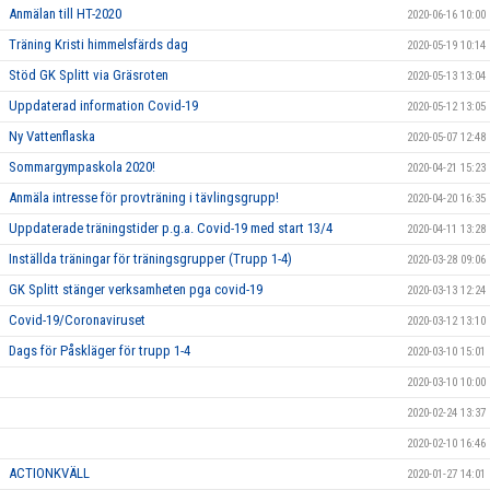
Anmälan till HT-2020
2020-06-16 10:00
Träning Kristi himmelsfärds dag
2020-05-19 10:14
Stöd GK Splitt via Gräsroten
2020-05-13 13:04
Uppdaterad information Covid-19
2020-05-12 13:05
Ny Vattenflaska
2020-05-07 12:48
Sommargympaskola 2020!
2020-04-21 15:23
Anmäla intresse för provträning i tävlingsgrupp!
2020-04-20 16:35
Uppdaterade träningstider p.g.a. Covid-19 med start 13/4
2020-04-11 13:28
Inställda träningar för träningsgrupper (Trupp 1-4)
2020-03-28 09:06
GK Splitt stänger verksamheten pga covid-19
2020-03-13 12:24
Covid-19/Coronaviruset
2020-03-12 13:10
Dags för Påskläger för trupp 1-4
2020-03-10 15:01
2020-03-10 10:00
2020-02-24 13:37
2020-02-10 16:46
ACTIONKVÄLL
2020-01-27 14:01