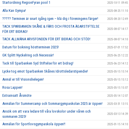
Startordning RegionFyran pool 1
2025-10-11 09:45
Alla Kan Gympa!
2025-08-25 11:10
????? Terminen är snart igång igen – klä dig i föreningens färger!
2025-08-20 12:49
TACK SPARBANKEN SKÅNE & FÄRS OCH FROSTA ÄGARSTIFTELSE
2025-08-07 14:17
FÖR ERT BIDRAG!
TACK ALLMÄNA ARVSFONDEN FÖR ERT BIDRAG OCH STÖD!
2025-08-07 14:10
Datum för bokning höstterminen 2025!
2025-07-01 17:52
GK Splitt Nyckelring och Necessär!
2025-06-25 12:22
Tack till Sparbanken Syd Stiftelse för ert bidrag!
2025-06-23 14:12
Lycke tog emot Sparbanken Skånes Idrottsledarstipendie!
2025-05-15 15:14
Anmäl er till Visionshelegen!
2025-05-15 15:12
Rosa Lappen!
2025-05-15 15:07
Extrainsatt Årsmöte
2025-05-14 12:07
Anmälan för Summercamp och Sommargympaskolan 2025 är öppen!
2025-03-31 13:15
Ansök om att vara ledare till våra lovskolor under våren och
2025-03-13 14:39
sommaren 2025!
Anmälan för Sportlovsgympaskola öppen!!
2025-01-15 14:10