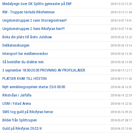
Medaljregn över GK Splitts gymnaster på EM!
2018-10-23 15:25
RM - Truppen tävlade Riksfemman
2018-10-15 11:44
Ungdomstruppen 2 vann Storregiontrean!!
2018-10-07 19:41
Ungdomstruppen 2 Vann Riksfyran herr!!!
2018-10-07 19:34
Boka din plats till årets Julshow
2018-09-26 15:22
Delikatesskungen
2018-09-26 10:14
Intersport har medlemsveckor
2018-09-24 15:35
Så beställer du dräkter mm
2018-09-24 15:08
3 september 18.00-20.00 PROVNING AV PROFILKLÄDER
2018-08-19 12:17
PLATSER KVAR TILL HÖSTEN
2018-08-19 11:05
Nytt anmälningssystem startar 25/6 00:00
2018-06-24 16:01
Rikstvåan i Järfälla
2018-06-14 22:59
USM i Ystad Arena
2018-06-14 22:56
SMS tog guld på Riksfyran herrar
2018-05-16 09:25
Bilder från Splittcupen
2018-05-07 08:17
Guld på Riksfyran 20-22/4
2018-04-25 10:46