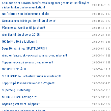
Kom och se en GRATIS dansföreställning som genom ett språkmyller
2016-11-04 11:25
väcker tankar om kommunikation!
Nötförbud i Ystads kommuns lokaler
2016-10-26 14:00
Gemensamma träningstider till Julshowen!
2016-10-25 10:22
Påminnelse: Anmälan till julshow!!
2016-10-13 15:14
Anmälan till Julshowen 2016!!!
2016-09-28 14:57
GK Splitts 30-års jubileum !!
2016-09-06 12:31
Dags för vår årliga SPLITTLOPPIS !!
2016-09-05 12:30
Ännu en fantastisk vecka på sommargympaskolan!!
2016-08-16 15:23
Toppen vecka på sommargympaskolan!!
2016-08-03 16:39
GK SPLITT 30 ÅR !!
2016-07-04 12:12
SPLITTCUPEN- Fantastisk terminsavslutning!!!
2016-05-30 15:01
Topp 10 på Riksmästerskapen 3 -Yngre !!!!
2016-05-10 14:20
Superhelg i Göteborg!!
2016-04-26 13:13
MEDALJREGN i Kävlinge !!!!!
2016-04-18 13:08
Grymma gymnaster i Klippan!!!
2016-04-06 12:27
Tävlingsdags- vi behöver Er hjälp!