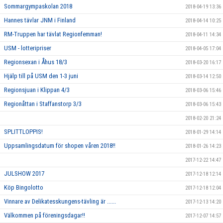
Sommargympaskolan 2018
2018-04-19 13:36
Hannes tävlar JNM i Finland
2018-04-14 10:25
RM-Truppen har tävlat Regionfemman!
2018-04-11 14:34
USM - lotteripriser
2018-04-05 17:04
Regionsexan i Åhus 18/3
2018-03-20 16:17
Hjälp till på USM den 1-3 juni
2018-03-14 12:50
Regionsjuan i Klippan 4/3
2018-03-06 15:46
Regionåttan i Staffanstorp 3/3
2018-03-06 15:43
2018-02-20 21:24
SPLITTLOPPIS!
2018-01-29 14:14
Uppsamlingsdatum för shopen våren 2018!!
2018-01-26 14:23
2017-12-22 14:47
JULSHOW 2017
2017-12-18 12:14
Köp Bingolotto
2017-12-18 12:04
Vinnare av Delikatesskungens-tävling är ......
2017-12-13 14:20
Välkommen på föreningsdagar!!
2017-12-07 14:57