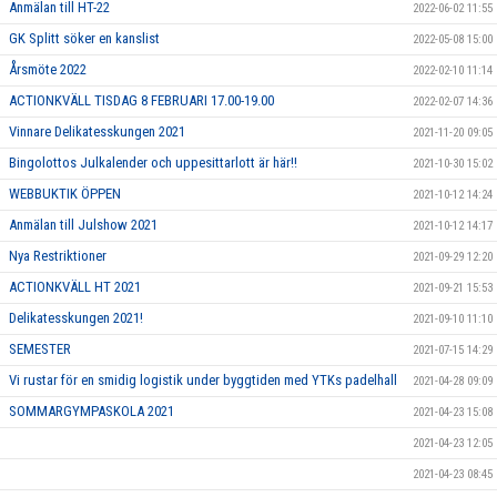
Anmälan till HT-22
2022-06-02 11:55
GK Splitt söker en kanslist
2022-05-08 15:00
Årsmöte 2022
2022-02-10 11:14
ACTIONKVÄLL TISDAG 8 FEBRUARI 17.00-19.00
2022-02-07 14:36
Vinnare Delikatesskungen 2021
2021-11-20 09:05
Bingolottos Julkalender och uppesittarlott är här!!
2021-10-30 15:02
WEBBUKTIK ÖPPEN
2021-10-12 14:24
Anmälan till Julshow 2021
2021-10-12 14:17
Nya Restriktioner
2021-09-29 12:20
ACTIONKVÄLL HT 2021
2021-09-21 15:53
Delikatesskungen 2021!
2021-09-10 11:10
SEMESTER
2021-07-15 14:29
Vi rustar för en smidig logistik under byggtiden med YTKs padelhall
2021-04-28 09:09
SOMMARGYMPASKOLA 2021
2021-04-23 15:08
2021-04-23 12:05
2021-04-23 08:45