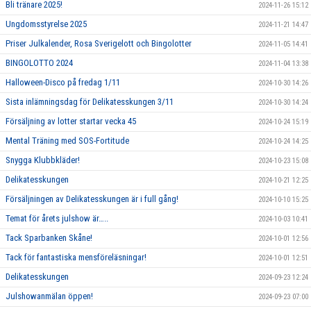
Bli tränare 2025!
2024-11-26 15:12
Ungdomsstyrelse 2025
2024-11-21 14:47
Priser Julkalender, Rosa Sverigelott och Bingolotter
2024-11-05 14:41
BINGOLOTTO 2024
2024-11-04 13:38
Halloween-Disco på fredag 1/11
2024-10-30 14:26
Sista inlämningsdag för Delikatesskungen 3/11
2024-10-30 14:24
Försäljning av lotter startar vecka 45
2024-10-24 15:19
Mental Träning med SOS-Fortitude
2024-10-24 14:25
Snygga Klubbkläder!
2024-10-23 15:08
Delikatesskungen
2024-10-21 12:25
Försäljningen av Delikatesskungen är i full gång!
2024-10-10 15:25
Temat för årets julshow är…..
2024-10-03 10:41
Tack Sparbanken Skåne!
2024-10-01 12:56
Tack för fantastiska mensföreläsningar!
2024-10-01 12:51
Delikatesskungen
2024-09-23 12:24
Julshowanmälan öppen!
2024-09-23 07:00