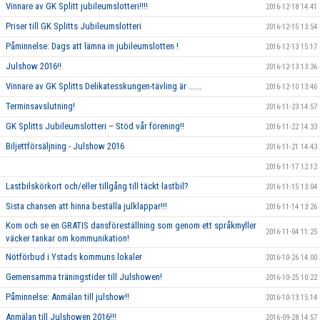
Vinnare av GK Splitt jubileumslotteri!!!!
2016-12-18 14:41
Priser till GK Splitts Jubileumslotteri
2016-12-15 13:54
Påminnelse: Dags att lämna in jubileumslotten !
2016-12-13 15:17
Julshow 2016!!
2016-12-13 13:36
Vinnare av GK Splitts Delikatesskungen-tävling är ......
2016-12-10 13:46
Terminsavslutning!
2016-11-23 14:57
GK Splitts Jubileumslotteri – Stöd vår förening!!
2016-11-22 14:33
Biljettförsäljning - Julshow 2016
2016-11-21 14:43
2016-11-17 12:12
Lastbilskörkort och/eller tillgång till täckt lastbil?
2016-11-15 13:04
Sista chansen att hinna beställa julklappar!!!
2016-11-14 13:26
Kom och se en GRATIS dansföreställning som genom ett språkmyller
2016-11-04 11:25
väcker tankar om kommunikation!
Nötförbud i Ystads kommuns lokaler
2016-10-26 14:00
Gemensamma träningstider till Julshowen!
2016-10-25 10:22
Påminnelse: Anmälan till julshow!!
2016-10-13 15:14
Anmälan till Julshowen 2016!!!
2016-09-28 14:57