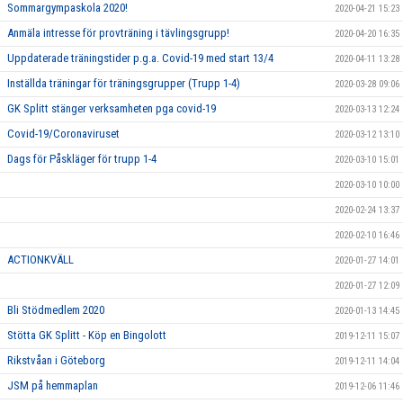
Sommargympaskola 2020!
2020-04-21 15:23
Anmäla intresse för provträning i tävlingsgrupp!
2020-04-20 16:35
Uppdaterade träningstider p.g.a. Covid-19 med start 13/4
2020-04-11 13:28
Inställda träningar för träningsgrupper (Trupp 1-4)
2020-03-28 09:06
GK Splitt stänger verksamheten pga covid-19
2020-03-13 12:24
Covid-19/Coronaviruset
2020-03-12 13:10
Dags för Påskläger för trupp 1-4
2020-03-10 15:01
2020-03-10 10:00
2020-02-24 13:37
2020-02-10 16:46
ACTIONKVÄLL
2020-01-27 14:01
2020-01-27 12:09
Bli Stödmedlem 2020
2020-01-13 14:45
Stötta GK Splitt - Köp en Bingolott
2019-12-11 15:07
Rikstvåan i Göteborg
2019-12-11 14:04
JSM på hemmaplan
2019-12-06 11:46