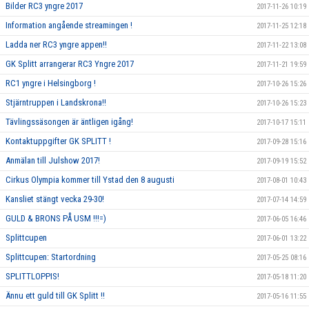
Bilder RC3 yngre 2017
2017-11-26 10:19
Information angående streamingen !
2017-11-25 12:18
Ladda ner RC3 yngre appen!!
2017-11-22 13:08
GK Splitt arrangerar RC3 Yngre 2017
2017-11-21 19:59
RC1 yngre i Helsingborg !
2017-10-26 15:26
Stjärntruppen i Landskrona!!
2017-10-26 15:23
Tävlingssäsongen är äntligen igång!
2017-10-17 15:11
Kontaktuppgifter GK SPLITT !
2017-09-28 15:16
Anmälan till Julshow 2017!
2017-09-19 15:52
Cirkus Olympia kommer till Ystad den 8 augusti
2017-08-01 10:43
Kansliet stängt vecka 29-30!
2017-07-14 14:59
GULD & BRONS PÅ USM !!!=)
2017-06-05 16:46
Splittcupen
2017-06-01 13:22
Splittcupen: Startordning
2017-05-25 08:16
SPLITTLOPPIS!
2017-05-18 11:20
Ännu ett guld till GK Splitt !!
2017-05-16 11:55