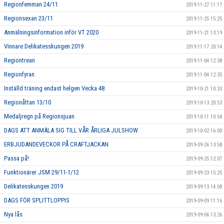
Regionfemman 24/11
2019-11-27 11:17
Regionsexan 23/11
2019-11-25 15:25
Anmälningsinformation inför VT 2020
2019-11-21 13:19
Vinnare Delikatesskungen 2019
2019-11-17 20:14
Regiontrean
2019-11-04 12:38
Regionfyran
2019-11-04 12:35
Inställd träning endast helgen Vecka 48
2019-10-21 10:33
Regionåttan 13/10
2019-10-13 20:53
Medaljregn på Regionsjuan
2019-10-11 10:54
DAGS ATT ANMÄLA SIG TILL VÅR ÅRLIGA JULSHOW
2019-10-02 16:00
ERBJUDANDEVECKOR PÅ CRAFTJACKAN
2019-09-26 13:58
Passa på!
2019-09-25 12:07
Funktionärer JSM 29/11-1/12
2019-09-23 15:25
Delikatesskungen 2019
2019-09-13 14:08
DAGS FÖR SPLITTLOPPIS
2019-09-09 11:16
Nya lås
2019-09-06 13:26