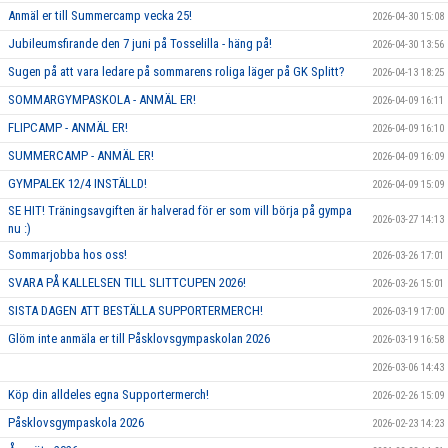
Anmäl er till Summercamp vecka 25!
2026-04-30 15:08
Jubileumsfirande den 7 juni på Tosselilla - häng på!
2026-04-30 13:56
Sugen på att vara ledare på sommarens roliga läger på GK Splitt?
2026-04-13 18:25
SOMMARGYMPASKOLA - ANMÄL ER!
2026-04-09 16:11
FLIPCAMP - ANMÄL ER!
2026-04-09 16:10
SUMMERCAMP - ANMÄL ER!
2026-04-09 16:09
GYMPALEK 12/4 INSTÄLLD!
2026-04-09 15:09
SE HIT! Träningsavgiften är halverad för er som vill börja på gympa
2026-03-27 14:13
nu :)
Sommarjobba hos oss!
2026-03-26 17:01
SVARA PÅ KALLELSEN TILL SLITTCUPEN 2026!
2026-03-26 15:01
SISTA DAGEN ATT BESTÄLLA SUPPORTERMERCH!
2026-03-19 17:00
Glöm inte anmäla er till Påsklovsgympaskolan 2026
2026-03-19 16:58
2026-03-06 14:43
Köp din alldeles egna Supportermerch!
2026-02-26 15:09
Påsklovsgympaskola 2026
2026-02-23 14:23