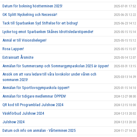
Datum för bokning höstterminen 2025!
2025-07-01 17:52
GK Splitt Nyckelring och Necessär!
2025-06-25 12:22
Tack till Sparbanken Syd Stiftelse för ert bidrag!
2025-06-23 14:12
Lycke tog emot Sparbanken Skånes Idrottsledarstipendie!
2025-05-15 15:14
Anmäl er till Visionshelegen!
2025-05-15 15:12
Rosa Lappen!
2025-05-15 15:07
Extrainsatt Årsmöte
2025-05-14 12:07
Anmälan för Summercamp och Sommargympaskolan 2025 är öppen!
2025-03-31 13:15
Ansök om att vara ledare till våra lovskolor under våren och
2025-03-13 14:39
sommaren 2025!
Anmälan för Sportlovsgympaskola öppen!!
2025-01-15 14:10
Anmälan för tidigare medlemmar ÖPPEN!
2024-12-27 08:00
QR kod till Programblad Julshow 2024
2024-12-15 10:00
Väskförbud Julshow 2024
2024-12-13 20:02
Julshow 2024
2024-12-13 20:00
Datum och info om anmälan - Vårterminen 2025
2024-11-27 14:25