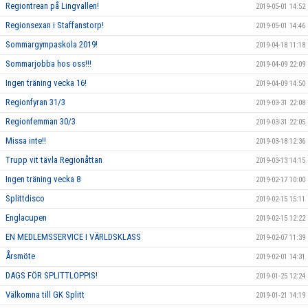
Regiontrean på Lingvallen!
2019-05-01 14:52
Regionsexan i Staffanstorp!
2019-05-01 14:46
Sommargympaskola 2019!
2019-04-18 11:18
Sommarjobba hos oss!!!
2019-04-09 22:09
Ingen träning vecka 16!
2019-04-09 14:50
Regionfyran 31/3
2019-03-31 22:08
Regionfemman 30/3
2019-03-31 22:05
Missa inte!!
2019-03-18 12:36
Trupp vit tävla Regionåttan
2019-03-13 14:15
Ingen träning vecka 8
2019-02-17 10:00
Splittdisco
2019-02-15 15:11
Englacupen
2019-02-15 12:22
EN MEDLEMSSERVICE I VÄRLDSKLASS
2019-02-07 11:39
Årsmöte
2019-02-01 14:31
DAGS FÖR SPLITTLOPPIS!
2019-01-25 12:24
Välkomna till GK Splitt
2019-01-21 14:19