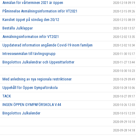
Anmälan för vårterminen 2021 är öppen
2020-12-18 09:19
Påminnelse Anmälningsinformation inför VT2021
2020-12-15 09:26
Kansliet öppet på söndag den 20/12
2020-12-15 08:59
Beställa Julklappar
2020-12-03 13:57
Anmälningsinformation inför VT2021
2020-12-02 13:35
Uppdaterad information angående Covid-19 inom familjen
2020-12-02 10:34
Intresseanmälan till tävlingsgrupp
2020-11-30 15:17
Bingolottos Julkalendrar och Uppesittarlotter
2020-11-27 13:44
2020-10-30 10:23
Med anledning av nya regionala restriktioner
2020-10-29 09:49
Uppehåll för Öppen Gympaförskola
2020-10-28 10:06
TACK
2020-10-27 09:17
INGEN ÖPPEN GYMPAFÖRSKOLA V.44
2020-10-26 12:03
Bingolottos Julkalender
2020-10-15 12:59
2020-09-29 10:18
2020-09-28 14:18