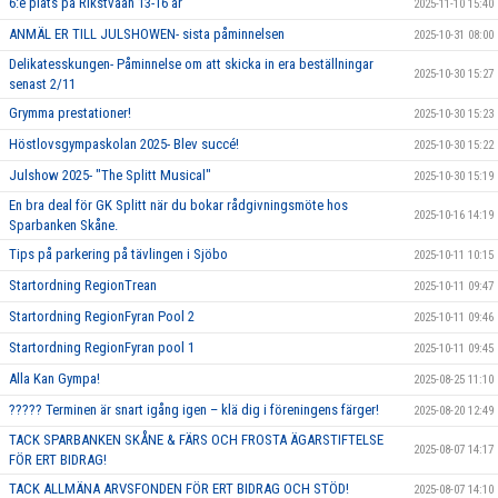
6:e plats på Rikstvåan 13-16 år
2025-11-10 15:40
ANMÄL ER TILL JULSHOWEN- sista påminnelsen
2025-10-31 08:00
Delikatesskungen- Påminnelse om att skicka in era beställningar
2025-10-30 15:27
senast 2/11
Grymma prestationer!
2025-10-30 15:23
Höstlovsgympaskolan 2025- Blev succé!
2025-10-30 15:22
Julshow 2025- "The Splitt Musical"
2025-10-30 15:19
En bra deal för GK Splitt när du bokar rådgivningsmöte hos
2025-10-16 14:19
Sparbanken Skåne.
Tips på parkering på tävlingen i Sjöbo
2025-10-11 10:15
Startordning RegionTrean
2025-10-11 09:47
Startordning RegionFyran Pool 2
2025-10-11 09:46
Startordning RegionFyran pool 1
2025-10-11 09:45
Alla Kan Gympa!
2025-08-25 11:10
????? Terminen är snart igång igen – klä dig i föreningens färger!
2025-08-20 12:49
TACK SPARBANKEN SKÅNE & FÄRS OCH FROSTA ÄGARSTIFTELSE
2025-08-07 14:17
FÖR ERT BIDRAG!
TACK ALLMÄNA ARVSFONDEN FÖR ERT BIDRAG OCH STÖD!
2025-08-07 14:10