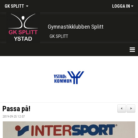
GK SPLITT
LOGGA IN
Gymnastikklubben Splitt
GK SPLITT
HEM
FÖRENINGEN
KONTAKT
BOKA PLATS HÄR
Passa på!
<
>
INTRESSEANMÄLAN
2019-09-25 12:07
SHOP