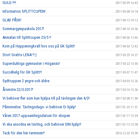
GULD !!!!
2017-05-09 16:43
Information SPLITTCUPEN!
2017-05-08 14:18
GLAD PÅSK!
2017-04-13 14:12
Sommargympaskola 2017!
2017-04-10 14:36
Anmälan till Splittcupen 25/5 !!
2017-04-06 12:46
Kom på Happeningkväll hos oss på GK Splitt!
2017-04-03 12:42
Stort Grattis LENA !!:)
2017-03-25 14:27
Superduktiga gymnaster i Höganäs!
2017-03-22 15:00
Succéhelg för GK Splitt!!
2017-03-07 11:47
Sydtruppen 2 yngre och äldre
2017-03-03 15:26
Årsmöte 22/3-2017!
2017-02-14 15:36
Vi behöver fler som kan hjälpa till på tävlingen den 4/3!
2017-02-08 11:04
Påminnelse: Tävlingsdags- vi behöver Er hjälp!
2017-01-23 11:51
Våren 2017 uppsamlingsdatum för shopen
2017-01-17 15:59
Vi ska anordna en tävling, och behöver DIN hjälp!!
2017-01-13 10:38
Tack för den här terminen!!
2016-12-23 10:34