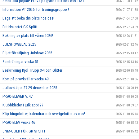
Se hit alla pojkar! Prova på gymnastik hos oss 14/1
2026-01-08 11:42
Information VT 2026- för träningsgrupper!
2026-01-07 11:38
Dags att boka din plats hos oss!
2026-01-04 07:00
Fritidskortet GK Splitt
2025-12-27 23:39
Bokning av plats till våren 2026!
2025-12-26 11:51
JULSHOWBLAD 2025
2025-12-21 12:46
Biljettförsäljning Julshow 2025
2025-12-15 13:17
Samträningar vecka 51
2025-12-15 13:16
Beskrivning Kjol Trupp 3-4 och Glitter
2025-12-10 15:48
Kom på provkvällar vecka 49!
2025-12-01 10:56
Jullovsläger 27-29 december 2025
2025-11-28 20:19
PRAO-ELEVER V. 47
2025-11-18 10:08
Klubbkläder i julklapp! ??
2025-11-18 09:57
Köp bingolotter, kalendrar och sverigelotter av oss!
2025-11-10 15:44
PRAO-ELEV vecka 46
2025-11-10 15:43
JNM-GULD FÖR GK SPLITT
2025-11-10 15:42