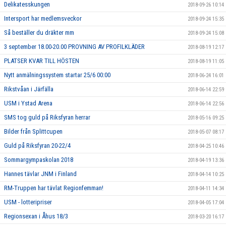
Delikatesskungen
2018-09-26 10:14
Intersport har medlemsveckor
2018-09-24 15:35
Så beställer du dräkter mm
2018-09-24 15:08
3 september 18.00-20.00 PROVNING AV PROFILKLÄDER
2018-08-19 12:17
PLATSER KVAR TILL HÖSTEN
2018-08-19 11:05
Nytt anmälningssystem startar 25/6 00:00
2018-06-24 16:01
Rikstvåan i Järfälla
2018-06-14 22:59
USM i Ystad Arena
2018-06-14 22:56
SMS tog guld på Riksfyran herrar
2018-05-16 09:25
Bilder från Splittcupen
2018-05-07 08:17
Guld på Riksfyran 20-22/4
2018-04-25 10:46
Sommargympaskolan 2018
2018-04-19 13:36
Hannes tävlar JNM i Finland
2018-04-14 10:25
RM-Truppen har tävlat Regionfemman!
2018-04-11 14:34
USM - lotteripriser
2018-04-05 17:04
Regionsexan i Åhus 18/3
2018-03-20 16:17