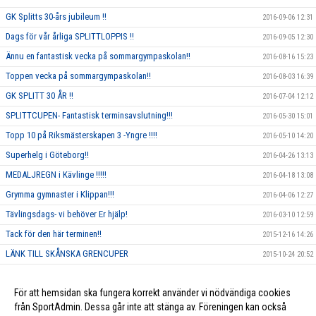
GK Splitts 30-års jubileum !!
2016-09-06 12:31
Dags för vår årliga SPLITTLOPPIS !!
2016-09-05 12:30
Ännu en fantastisk vecka på sommargympaskolan!!
2016-08-16 15:23
Toppen vecka på sommargympaskolan!!
2016-08-03 16:39
GK SPLITT 30 ÅR !!
2016-07-04 12:12
SPLITTCUPEN- Fantastisk terminsavslutning!!!
2016-05-30 15:01
Topp 10 på Riksmästerskapen 3 -Yngre !!!!
2016-05-10 14:20
Superhelg i Göteborg!!
2016-04-26 13:13
MEDALJREGN i Kävlinge !!!!!
2016-04-18 13:08
Grymma gymnaster i Klippan!!!
2016-04-06 12:27
Tävlingsdags- vi behöver Er hjälp!
2016-03-10 12:59
Tack för den här terminen!!
2015-12-16 14:26
LÄNK TILL SKÅNSKA GRENCUPER
2015-10-24 20:52
Rosa träning!
2015-10-01 23:17
För att hemsidan ska fungera korrekt använder vi nödvändiga cookies
Vi ska annordna en tävling, och behöver DIN hjälp!!
2015-09-10 13:26
från SportAdmin. Dessa går inte att stänga av. Föreningen kan också