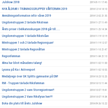
Julshow 2018
2019-01-11 17:45
NYA ÅLDRAR I TRÄNINGSGRUPPER VÅRTERMIN 2019
2018-12-14 14:10
Anmälningsinformation inför våren 2019
2018-12-02 21:35
Ungdomstruppen 2 tävlade Rikstrean
2018-11-27 11:49
Årets priser i Delikatesskungen 2018 går till......
2018-11-25 14:34
Ungdomstruppen 1 tävlade Rikstvåan
2018-11-19 13:19
Minitruppen 1 och 2 tävlade Regionsjuan!
2018-11-19 12:57
Minitruppen 2 tävlade Regionåttan
2018-11-10 21:47
Regionfemman
2018-11-04 21:13
Alma har blivit månadens talang!
2018-11-02 11:00
Lyssna på Kia i Activesport
2018-11-02 10:55
Medaljregn över GK Splitts gymnaster på EM!
2018-10-23 15:25
RM - Truppen tävlade Riksfemman
2018-10-15 11:44
Ungdomstruppen 2 vann Storregiontrean!!
2018-10-07 19:41
Ungdomstruppen 2 Vann Riksfyran herr!!!
2018-10-07 19:34
Boka din plats till årets Julshow
2018-09-26 15:22