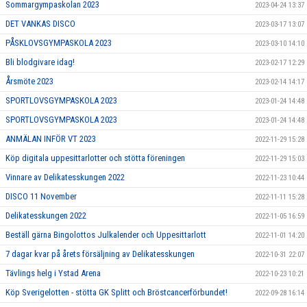
Sommargympaskolan 2023
2023-04-24 13:37
DET VANKAS DISCO
2023-03-17 13:07
PÅSKLOVSGYMPASKOLA 2023
2023-03-10 14:10
Bli blodgivare idag!
2023-02-17 12:29
Årsmöte 2023
2023-02-14 14:17
SPORTLOVSGYMPASKOLA 2023
2023-01-24 14:48
SPORTLOVSGYMPASKOLA 2023
2023-01-24 14:48
ANMÄLAN INFÖR VT 2023
2022-11-29 15:28
Köp digitala uppesittarlotter och stötta föreningen
2022-11-29 15:03
Vinnare av Delikatesskungen 2022
2022-11-23 10:44
DISCO 11 November
2022-11-11 15:28
Delikatesskungen 2022
2022-11-05 16:59
Beställ gärna Bingolottos Julkalender och Uppesittarlott
2022-11-01 14:20
7 dagar kvar på årets försäljning av Delikatesskungen
2022-10-31 22:07
Tävlings helg i Ystad Arena
2022-10-23 10:21
Köp Sverigelotten - stötta GK Splitt och Bröstcancerförbundet!
2022-09-28 16:14