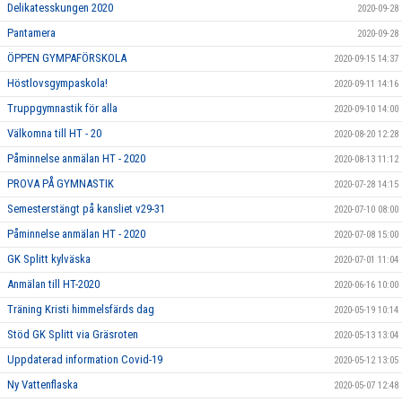
Delikatesskungen 2020
2020-09-28
Pantamera
2020-09-28
ÖPPEN GYMPAFÖRSKOLA
2020-09-15 14:37
Höstlovsgympaskola!
2020-09-11 14:16
Truppgymnastik för alla
2020-09-10 14:00
Välkomna till HT - 20
2020-08-20 12:28
Påminnelse anmälan HT - 2020
2020-08-13 11:12
PROVA PÅ GYMNASTIK
2020-07-28 14:15
Semesterstängt på kansliet v29-31
2020-07-10 08:00
Påminnelse anmälan HT - 2020
2020-07-08 15:00
GK Splitt kylväska
2020-07-01 11:04
Anmälan till HT-2020
2020-06-16 10:00
Träning Kristi himmelsfärds dag
2020-05-19 10:14
Stöd GK Splitt via Gräsroten
2020-05-13 13:04
Uppdaterad information Covid-19
2020-05-12 13:05
Ny Vattenflaska
2020-05-07 12:48