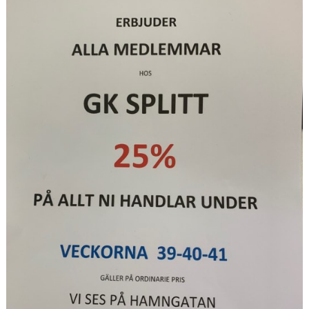
GRUPPER OCH TIDER
STÖDMEDLEM
SPONSRING
FRÅGOR & SVAR
FUNKTIONÄRER
FRITIDSKORTET