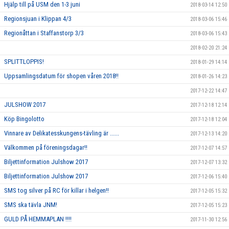
Hjälp till på USM den 1-3 juni
2018-03-14 12:50
Regionsjuan i Klippan 4/3
2018-03-06 15:46
Regionåttan i Staffanstorp 3/3
2018-03-06 15:43
2018-02-20 21:24
SPLITTLOPPIS!
2018-01-29 14:14
Uppsamlingsdatum för shopen våren 2018!!
2018-01-26 14:23
2017-12-22 14:47
JULSHOW 2017
2017-12-18 12:14
Köp Bingolotto
2017-12-18 12:04
Vinnare av Delikatesskungens-tävling är ......
2017-12-13 14:20
Välkommen på föreningsdagar!!
2017-12-07 14:57
Biljettinformation Julshow 2017
2017-12-07 13:32
Biljettinformation Julshow 2017
2017-12-06 15:40
SMS tog silver på RC för killar i helgen!!
2017-12-05 15:32
SMS ska tävla JNM!
2017-12-05 15:23
GULD PÅ HEMMAPLAN !!!!
2017-11-30 12:56