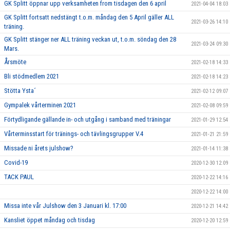
GK Splitt öppnar upp verksamheten from tisdagen den 6 april
2021-04-04 18:03
GK Splitt fortsatt nedstängt t.o.m. måndag den 5 April gäller ALL
2021-03-26 14:10
träning.
GK Splitt stänger ner ALL träning veckan ut, t.o.m. söndag den 28
2021-03-24 09:30
Mars.
Årsmöte
2021-02-18 14:33
Bli stödmedlem 2021
2021-02-18 14:23
Stötta Ysta´
2021-02-12 09:07
Gympalek vårterminen 2021
2021-02-08 09:59
Förtydligande gällande in- och utgång i samband med träningar
2021-01-29 12:54
Vårterminsstart för tränings- och tävlingsgrupper V.4
2021-01-21 21:59
Missade ni årets julshow?
2021-01-14 11:38
Covid-19
2020-12-30 12:09
TACK PAUL
2020-12-22 14:16
2020-12-22 14:00
Missa inte vår Julshow den 3 Januari kl. 17:00
2020-12-21 14:42
Kansliet öppet måndag och tisdag
2020-12-20 12:59