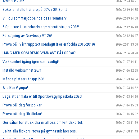
Årsmöte 2026
2026-02-23 14:21
Söker anställd tränare på 50% i GK Splitt
2026-02-19 14:35
Vill du sommarjobba hos oss i sommar?
2026-02-19 14:08
5 Splittare i juniorlandslagets bruttotrupp 2026!
2026-02-12 16:48
Försäljning av Newbody VT 26!
2026-02-12 16:47
Prova på i vår trupp 2-3 söndag!! (För er födda 2016-2019)
2026-02-11 13:00
HÄNG MED SOM DEMOGYMNAST PÅ LÖRDAG!
2026-02-04 20:20
Verksamhet igång igen som vanligt!
2026-01-27 14:11
Inställd verksamhet 26/1
2026-01-26 12:55
Många platser i trupp 2-3!
2026-01-23 14:34
Alla Kan Gympa!
2026-01-23 14:32
Dags att anmäla er till Sportlovsgympaskola 2026!
2026-01-23 14:30
Prova på idag för pojkar
2026-01-14 15:03
Prova på idag för flickor!
2026-01-14 15:02
Gör såhär för att skicka in till oss om Fritidskortet.
2026-01-08 11:59
Se hit alla flickor! Prova på gymnastik hos oss!
2026-01-08 11:43