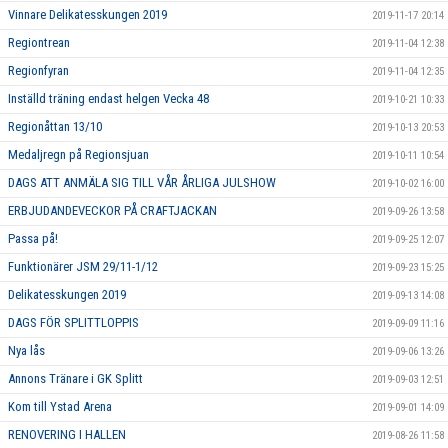
Vinnare Delikatesskungen 2019
2019-11-17 20:14
Regiontrean
2019-11-04 12:38
Regionfyran
2019-11-04 12:35
Inställd träning endast helgen Vecka 48
2019-10-21 10:33
Regionåttan 13/10
2019-10-13 20:53
Medaljregn på Regionsjuan
2019-10-11 10:54
DAGS ATT ANMÄLA SIG TILL VÅR ÅRLIGA JULSHOW
2019-10-02 16:00
ERBJUDANDEVECKOR PÅ CRAFTJACKAN
2019-09-26 13:58
Passa på!
2019-09-25 12:07
Funktionärer JSM 29/11-1/12
2019-09-23 15:25
Delikatesskungen 2019
2019-09-13 14:08
DAGS FÖR SPLITTLOPPIS
2019-09-09 11:16
Nya lås
2019-09-06 13:26
Annons Tränare i GK Splitt
2019-09-03 12:51
Kom till Ystad Arena
2019-09-01 14:09
RENOVERING I HALLEN
2019-08-26 11:58