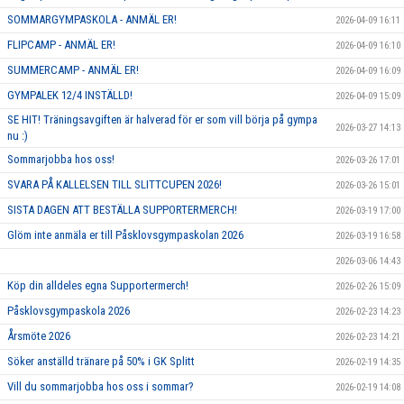
SOMMARGYMPASKOLA - ANMÄL ER!
2026-04-09 16:11
FLIPCAMP - ANMÄL ER!
2026-04-09 16:10
SUMMERCAMP - ANMÄL ER!
2026-04-09 16:09
GYMPALEK 12/4 INSTÄLLD!
2026-04-09 15:09
SE HIT! Träningsavgiften är halverad för er som vill börja på gympa
2026-03-27 14:13
nu :)
Sommarjobba hos oss!
2026-03-26 17:01
SVARA PÅ KALLELSEN TILL SLITTCUPEN 2026!
2026-03-26 15:01
SISTA DAGEN ATT BESTÄLLA SUPPORTERMERCH!
2026-03-19 17:00
Glöm inte anmäla er till Påsklovsgympaskolan 2026
2026-03-19 16:58
2026-03-06 14:43
Köp din alldeles egna Supportermerch!
2026-02-26 15:09
Påsklovsgympaskola 2026
2026-02-23 14:23
Årsmöte 2026
2026-02-23 14:21
Söker anställd tränare på 50% i GK Splitt
2026-02-19 14:35
Vill du sommarjobba hos oss i sommar?
2026-02-19 14:08