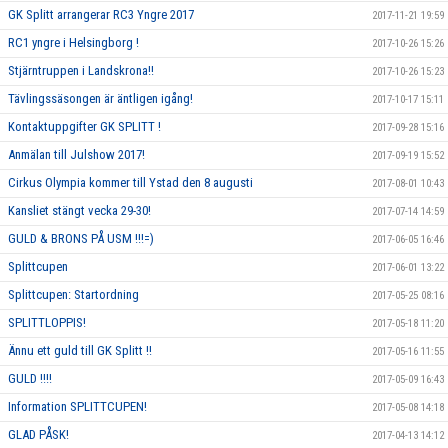
GK Splitt arrangerar RC3 Yngre 2017
2017-11-21 19:59
RC1 yngre i Helsingborg !
2017-10-26 15:26
Stjärntruppen i Landskrona!!
2017-10-26 15:23
Tävlingssäsongen är äntligen igång!
2017-10-17 15:11
Kontaktuppgifter GK SPLITT !
2017-09-28 15:16
Anmälan till Julshow 2017!
2017-09-19 15:52
Cirkus Olympia kommer till Ystad den 8 augusti
2017-08-01 10:43
Kansliet stängt vecka 29-30!
2017-07-14 14:59
GULD & BRONS PÅ USM !!!=)
2017-06-05 16:46
Splittcupen
2017-06-01 13:22
Splittcupen: Startordning
2017-05-25 08:16
SPLITTLOPPIS!
2017-05-18 11:20
Ännu ett guld till GK Splitt !!
2017-05-16 11:55
GULD !!!!
2017-05-09 16:43
Information SPLITTCUPEN!
2017-05-08 14:18
GLAD PÅSK!
2017-04-13 14:12