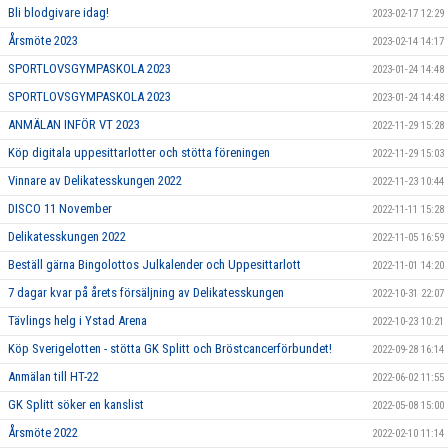
Bli blodgivare idag!
2023-02-17 12:29
Årsmöte 2023
2023-02-14 14:17
SPORTLOVSGYMPASKOLA 2023
2023-01-24 14:48
SPORTLOVSGYMPASKOLA 2023
2023-01-24 14:48
ANMÄLAN INFÖR VT 2023
2022-11-29 15:28
Köp digitala uppesittarlotter och stötta föreningen
2022-11-29 15:03
Vinnare av Delikatesskungen 2022
2022-11-23 10:44
DISCO 11 November
2022-11-11 15:28
Delikatesskungen 2022
2022-11-05 16:59
Beställ gärna Bingolottos Julkalender och Uppesittarlott
2022-11-01 14:20
7 dagar kvar på årets försäljning av Delikatesskungen
2022-10-31 22:07
Tävlings helg i Ystad Arena
2022-10-23 10:21
Köp Sverigelotten - stötta GK Splitt och Bröstcancerförbundet!
2022-09-28 16:14
Anmälan till HT-22
2022-06-02 11:55
GK Splitt söker en kanslist
2022-05-08 15:00
Årsmöte 2022
2022-02-10 11:14