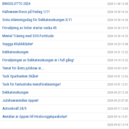
BINGOLOTTO 2024
2024-11-04 13:38
Halloween-Disco på fredag 1/11
2024-10-30 14:26
Sista inlämningsdag för Delikatesskungen 3/11
2024-10-30 14:24
Försäljning av lotter startar vecka 45
2024-10-24 15:19
Mental Träning med SOS-Fortitude
2024-10-24 14:25
Snygga Klubbkläder!
2024-10-23 15:08
Delikatesskungen
2024-10-21 12:25
Försäljningen av Delikatesskungen är i full gång!
2024-10-10 15:25
Temat för årets julshow är…..
2024-10-03 10:41
Tack Sparbanken Skåne!
2024-10-01 12:56
Tack för fantastiska mensföreläsningar!
2024-10-01 12:51
Delikatesskungen
2024-09-23 12:24
Julshowanmälan öppen!
2024-09-23 07:00
Actionkväll 24/9
2024-09-17 12:40
Anmälan är öppen till Höslovsgympaskolan!
2024-09-16 13:41
2024-09-02 13:18