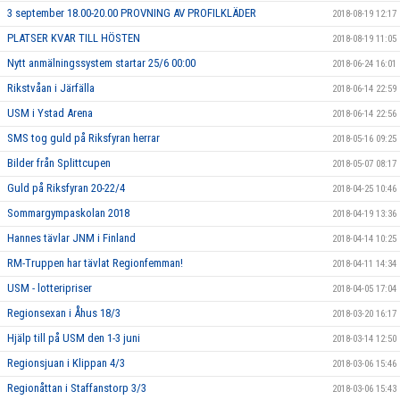
3 september 18.00-20.00 PROVNING AV PROFILKLÄDER
2018-08-19 12:17
PLATSER KVAR TILL HÖSTEN
2018-08-19 11:05
Nytt anmälningssystem startar 25/6 00:00
2018-06-24 16:01
Rikstvåan i Järfälla
2018-06-14 22:59
USM i Ystad Arena
2018-06-14 22:56
SMS tog guld på Riksfyran herrar
2018-05-16 09:25
Bilder från Splittcupen
2018-05-07 08:17
Guld på Riksfyran 20-22/4
2018-04-25 10:46
Sommargympaskolan 2018
2018-04-19 13:36
Hannes tävlar JNM i Finland
2018-04-14 10:25
RM-Truppen har tävlat Regionfemman!
2018-04-11 14:34
USM - lotteripriser
2018-04-05 17:04
Regionsexan i Åhus 18/3
2018-03-20 16:17
Hjälp till på USM den 1-3 juni
2018-03-14 12:50
Regionsjuan i Klippan 4/3
2018-03-06 15:46
Regionåttan i Staffanstorp 3/3
2018-03-06 15:43