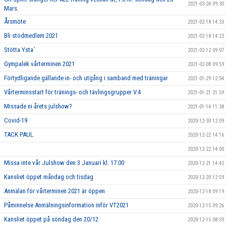
2021-03-24 09:30
Mars.
Årsmöte
2021-02-18 14:33
Bli stödmedlem 2021
2021-02-18 14:23
Stötta Ysta´
2021-02-12 09:07
Gympalek vårterminen 2021
2021-02-08 09:59
Förtydligande gällande in- och utgång i samband med träningar
2021-01-29 12:54
Vårterminsstart för tränings- och tävlingsgrupper V.4
2021-01-21 21:59
Missade ni årets julshow?
2021-01-14 11:38
Covid-19
2020-12-30 12:09
TACK PAUL
2020-12-22 14:16
2020-12-22 14:00
Missa inte vår Julshow den 3 Januari kl. 17:00
2020-12-21 14:42
Kansliet öppet måndag och tisdag
2020-12-20 12:59
Anmälan för vårterminen 2021 är öppen
2020-12-18 09:19
Påminnelse Anmälningsinformation inför VT2021
2020-12-15 09:26
Kansliet öppet på söndag den 20/12
2020-12-15 08:59