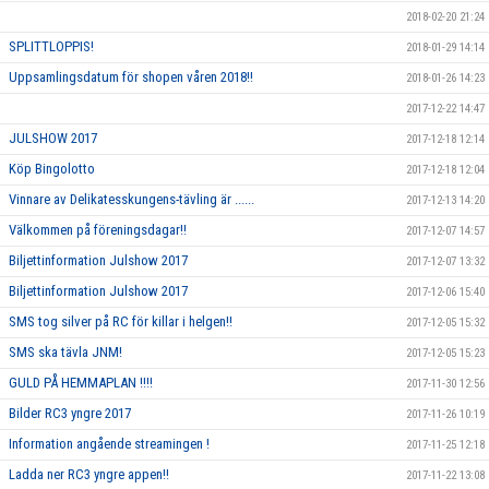
2018-02-20 21:24
SPLITTLOPPIS!
2018-01-29 14:14
Uppsamlingsdatum för shopen våren 2018!!
2018-01-26 14:23
2017-12-22 14:47
JULSHOW 2017
2017-12-18 12:14
Köp Bingolotto
2017-12-18 12:04
Vinnare av Delikatesskungens-tävling är ......
2017-12-13 14:20
Välkommen på föreningsdagar!!
2017-12-07 14:57
Biljettinformation Julshow 2017
2017-12-07 13:32
Biljettinformation Julshow 2017
2017-12-06 15:40
SMS tog silver på RC för killar i helgen!!
2017-12-05 15:32
SMS ska tävla JNM!
2017-12-05 15:23
GULD PÅ HEMMAPLAN !!!!
2017-11-30 12:56
Bilder RC3 yngre 2017
2017-11-26 10:19
Information angående streamingen !
2017-11-25 12:18
Ladda ner RC3 yngre appen!!
2017-11-22 13:08