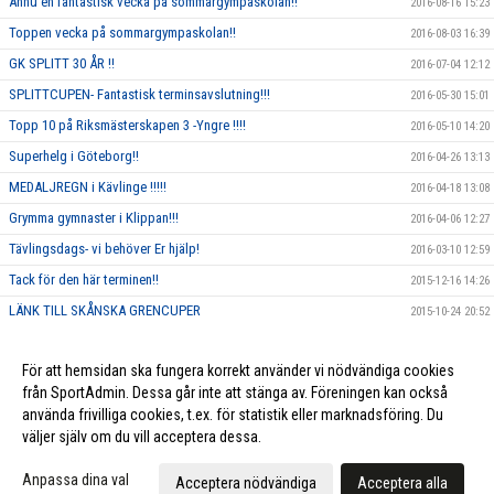
Ännu en fantastisk vecka på sommargympaskolan!!
2016-08-16 15:23
Toppen vecka på sommargympaskolan!!
2016-08-03 16:39
GK SPLITT 30 ÅR !!
2016-07-04 12:12
SPLITTCUPEN- Fantastisk terminsavslutning!!!
2016-05-30 15:01
Topp 10 på Riksmästerskapen 3 -Yngre !!!!
2016-05-10 14:20
Superhelg i Göteborg!!
2016-04-26 13:13
MEDALJREGN i Kävlinge !!!!!
2016-04-18 13:08
Grymma gymnaster i Klippan!!!
2016-04-06 12:27
Tävlingsdags- vi behöver Er hjälp!
2016-03-10 12:59
Tack för den här terminen!!
2015-12-16 14:26
LÄNK TILL SKÅNSKA GRENCUPER
2015-10-24 20:52
Rosa träning!
2015-10-01 23:17
För att hemsidan ska fungera korrekt använder vi nödvändiga cookies
Vi ska annordna en tävling, och behöver DIN hjälp!!
2015-09-10 13:26
från SportAdmin. Dessa går inte att stänga av. Föreningen kan också
använda frivilliga cookies, t.ex. för statistik eller marknadsföring. Du
väljer själv om du vill acceptera dessa.
Cookie-inställningar
Gå till Webbversion
Anpassa dina val
Acceptera nödvändiga
Acceptera alla