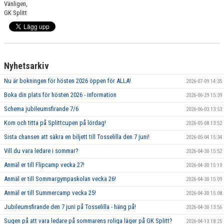
Vänligen,
GRUPPER OCH TIDER
GK Splitt
STÖDMEDLEM
SPONSRING
Nyhetsarkiv
FRÅGOR & SVAR
Nu är bokningen för hösten 2026 öppen för ALLA!
2026-07-09 14:35
FUNKTIONÄRER
Boka din plats för hösten 2026 - information
2026-06-29 15:39
Schema jubileumsfirande 7/6
2026-06-03 13:53
FRITIDSKORTET
Kom och titta på Splittcupen på lördag!
2026-05-08 13:52
Sista chansen att säkra en biljett till Tosselilla den 7 juni!
2026-05-04 15:34
Vill du vara ledare i sommar?
2026-04-30 15:52
Anmäl er till Flipcamp vecka 27!
2026-04-30 15:10
Anmäl er till Sommargympaskolan vecka 26!
2026-04-30 15:09
Anmäl er till Summercamp vecka 25!
2026-04-30 15:08
Jubileumsfirande den 7 juni på Tosselilla - häng på!
2026-04-30 13:56
Sugen på att vara ledare på sommarens roliga läger på GK Splitt?
2026-04-13 18:25