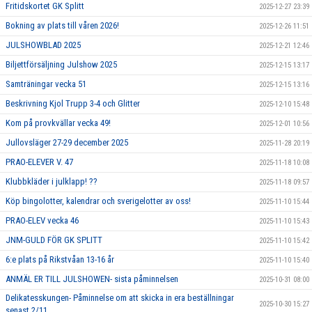
Fritidskortet GK Splitt
2025-12-27 23:39
Bokning av plats till våren 2026!
2025-12-26 11:51
JULSHOWBLAD 2025
2025-12-21 12:46
Biljettförsäljning Julshow 2025
2025-12-15 13:17
Samträningar vecka 51
2025-12-15 13:16
Beskrivning Kjol Trupp 3-4 och Glitter
2025-12-10 15:48
Kom på provkvällar vecka 49!
2025-12-01 10:56
Jullovsläger 27-29 december 2025
2025-11-28 20:19
PRAO-ELEVER V. 47
2025-11-18 10:08
Klubbkläder i julklapp! ??
2025-11-18 09:57
Köp bingolotter, kalendrar och sverigelotter av oss!
2025-11-10 15:44
PRAO-ELEV vecka 46
2025-11-10 15:43
JNM-GULD FÖR GK SPLITT
2025-11-10 15:42
6:e plats på Rikstvåan 13-16 år
2025-11-10 15:40
ANMÄL ER TILL JULSHOWEN- sista påminnelsen
2025-10-31 08:00
Delikatesskungen- Påminnelse om att skicka in era beställningar
2025-10-30 15:27
senast 2/11