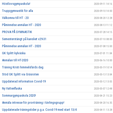
Höstlovsgympaskola!
2020-09-11 14:16
Truppgymnastik för alla
2020-09-10 14:00
Välkomna till HT - 20
2020-08-20 12:28
Påminnelse anmälan HT - 2020
2020-08-13 11:12
PROVA PÅ GYMNASTIK
2020-07-28 14:15
Semesterstängt på kansliet v29-31
2020-07-10 08:00
Påminnelse anmälan HT - 2020
2020-07-08 15:00
GK Splitt kylväska
2020-07-01 11:04
Anmälan till HT-2020
2020-06-16 10:00
Träning Kristi himmelsfärds dag
2020-05-19 10:14
Stöd GK Splitt via Gräsroten
2020-05-13 13:04
Uppdaterad information Covid-19
2020-05-12 13:05
Ny Vattenflaska
2020-05-07 12:48
Sommargympaskola 2020!
2020-04-21 15:23
Anmäla intresse för provträning i tävlingsgrupp!
2020-04-20 16:35
Uppdaterade träningstider p.g.a. Covid-19 med start 13/4
2020-04-11 13:28