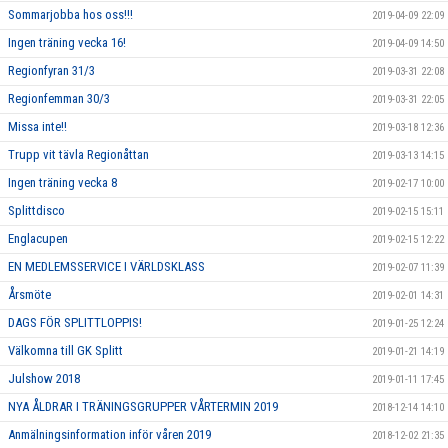
Sommarjobba hos oss!!!
2019-04-09 22:09
Ingen träning vecka 16!
2019-04-09 14:50
Regionfyran 31/3
2019-03-31 22:08
Regionfemman 30/3
2019-03-31 22:05
Missa inte!!
2019-03-18 12:36
Trupp vit tävla Regionåttan
2019-03-13 14:15
Ingen träning vecka 8
2019-02-17 10:00
Splittdisco
2019-02-15 15:11
Englacupen
2019-02-15 12:22
EN MEDLEMSSERVICE I VÄRLDSKLASS
2019-02-07 11:39
Årsmöte
2019-02-01 14:31
DAGS FÖR SPLITTLOPPIS!
2019-01-25 12:24
Välkomna till GK Splitt
2019-01-21 14:19
Julshow 2018
2019-01-11 17:45
NYA ÅLDRAR I TRÄNINGSGRUPPER VÅRTERMIN 2019
2018-12-14 14:10
Anmälningsinformation inför våren 2019
2018-12-02 21:35