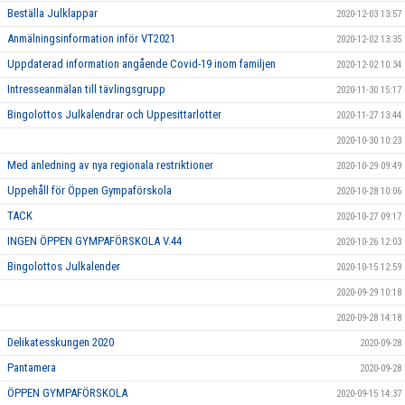
Beställa Julklappar
2020-12-03 13:57
Anmälningsinformation inför VT2021
2020-12-02 13:35
Uppdaterad information angående Covid-19 inom familjen
2020-12-02 10:34
Intresseanmälan till tävlingsgrupp
2020-11-30 15:17
Bingolottos Julkalendrar och Uppesittarlotter
2020-11-27 13:44
2020-10-30 10:23
Med anledning av nya regionala restriktioner
2020-10-29 09:49
Uppehåll för Öppen Gympaförskola
2020-10-28 10:06
TACK
2020-10-27 09:17
INGEN ÖPPEN GYMPAFÖRSKOLA V.44
2020-10-26 12:03
Bingolottos Julkalender
2020-10-15 12:59
2020-09-29 10:18
2020-09-28 14:18
Delikatesskungen 2020
2020-09-28
Pantamera
2020-09-28
ÖPPEN GYMPAFÖRSKOLA
2020-09-15 14:37