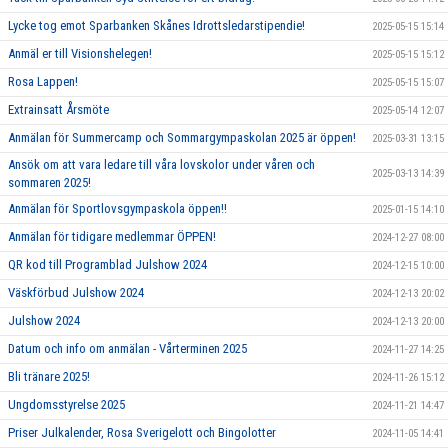
Lycke tog emot Sparbanken Skånes Idrottsledarstipendie!
2025-05-15 15:14
Anmäl er till Visionshelegen!
2025-05-15 15:12
Rosa Lappen!
2025-05-15 15:07
Extrainsatt Årsmöte
2025-05-14 12:07
Anmälan för Summercamp och Sommargympaskolan 2025 är öppen!
2025-03-31 13:15
Ansök om att vara ledare till våra lovskolor under våren och
2025-03-13 14:39
sommaren 2025!
Anmälan för Sportlovsgympaskola öppen!!
2025-01-15 14:10
Anmälan för tidigare medlemmar ÖPPEN!
2024-12-27 08:00
QR kod till Programblad Julshow 2024
2024-12-15 10:00
Väskförbud Julshow 2024
2024-12-13 20:02
Julshow 2024
2024-12-13 20:00
Datum och info om anmälan - Vårterminen 2025
2024-11-27 14:25
Bli tränare 2025!
2024-11-26 15:12
Ungdomsstyrelse 2025
2024-11-21 14:47
Priser Julkalender, Rosa Sverigelott och Bingolotter
2024-11-05 14:41