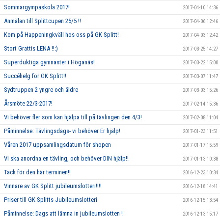
Sommargympaskola 2017!
2017-04-10 14:36
Anmälan till Splittcupen 25/5 !!
2017-04-06 12:46
Kom på Happeningkväll hos oss på GK Splitt!
2017-04-03 12:42
Stort Grattis LENA !!:)
2017-03-25 14:27
Superduktiga gymnaster i Höganäs!
2017-03-22 15:00
Succéhelg för GK Splitt!!
2017-03-07 11:47
Sydtruppen 2 yngre och äldre
2017-03-03 15:26
Årsmöte 22/3-2017!
2017-02-14 15:36
Vi behöver fler som kan hjälpa till på tävlingen den 4/3!
2017-02-08 11:04
Påminnelse: Tävlingsdags- vi behöver Er hjälp!
2017-01-23 11:51
Våren 2017 uppsamlingsdatum för shopen
2017-01-17 15:59
Vi ska anordna en tävling, och behöver DIN hjälp!!
2017-01-13 10:38
Tack för den här terminen!!
2016-12-23 10:34
Vinnare av GK Splitt jubileumslotteri!!!!
2016-12-18 14:41
Priser till GK Splitts Jubileumslotteri
2016-12-15 13:54
Påminnelse: Dags att lämna in jubileumslotten !
2016-12-13 15:17