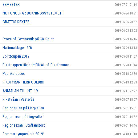
SEMESTER
2019-07-21 21:14
NU FUNGERAR BOKNINGSSYSTEMET!
2019-06-24 10:21
GRATTIS DEXTER!!
2019-06-05 20:37
2019-06-03 13:02
Prova på Gymnastik på GK Splitt
2019-05-29 16:16
Nationaldagen 6/6
2019-05-29 13:13
Splittcupen 2019
2019-05-28 11:37
Rikstruppen tävlade FINAL på Riksfemman
2019-05-20 11:44
Paprikaloppet
2019-05-18 22:50
RIKSFYRAN HERR GULD!!!!
2019-05-13 12:23
ANMÄLAN TILL HT -19
2019-05-11 22:27
Rikstvåan i Västerås
2019-05-07 15:07
Regionsjuan på Lingvallen
2019-05-01 15:01
Regiontrean på Lingvallen!
2019-05-01 14:52
Regionsexan i Staffanstorp!
2019-05-01 14:46
Sommargympaskola 2019!
2019-04-18 11:18