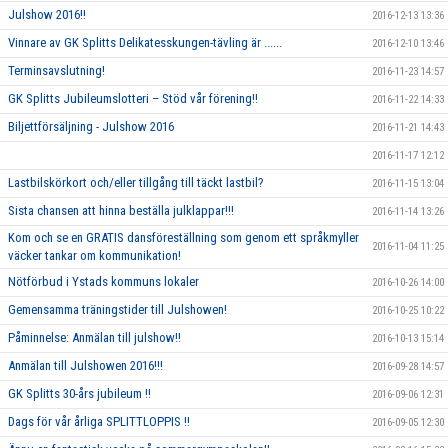
Julshow 2016!!
2016-12-13 13:36
Vinnare av GK Splitts Delikatesskungen-tävling är ......
2016-12-10 13:46
Terminsavslutning!
2016-11-23 14:57
GK Splitts Jubileumslotteri – Stöd vår förening!!
2016-11-22 14:33
Biljettförsäljning - Julshow 2016
2016-11-21 14:43
2016-11-17 12:12
Lastbilskörkort och/eller tillgång till täckt lastbil?
2016-11-15 13:04
Sista chansen att hinna beställa julklappar!!!
2016-11-14 13:26
Kom och se en GRATIS dansföreställning som genom ett språkmyller
2016-11-04 11:25
väcker tankar om kommunikation!
Nötförbud i Ystads kommuns lokaler
2016-10-26 14:00
Gemensamma träningstider till Julshowen!
2016-10-25 10:22
Påminnelse: Anmälan till julshow!!
2016-10-13 15:14
Anmälan till Julshowen 2016!!!
2016-09-28 14:57
GK Splitts 30-års jubileum !!
2016-09-06 12:31
Dags för vår årliga SPLITTLOPPIS !!
2016-09-05 12:30