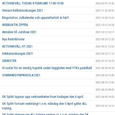
ACTIONKVÄLL TISDAG 8 FEBRUARI 17.00-19.00
2022-02-07 14:36
Vinnare Delikatesskungen 2021
2021-11-20 09:05
Bingolottos Julkalender och uppesittarlott är här!!
2021-10-30 15:02
WEBBUKTIK ÖPPEN
2021-10-12 14:24
Anmälan till Julshow 2021
2021-10-12 14:17
Nya Restriktioner
2021-09-29 12:20
ACTIONKVÄLL HT 2021
2021-09-21 15:53
Delikatesskungen 2021!
2021-09-10 11:10
SEMESTER
2021-07-15 14:29
Vi rustar för en smidig logistik under byggtiden med YTKs padelhall
2021-04-28 09:09
SOMMARGYMPASKOLA 2021
2021-04-23 15:08
2021-04-23 12:05
2021-04-23 08:45
GK Splitt öppnar upp verksamheten from tisdagen den 6 april
2021-04-04 18:03
GK Splitt fortsatt nedstängt t.o.m. måndag den 5 April gäller ALL
2021-03-26 14:10
träning.
GK Splitt stänger ner ALL träning veckan ut, t.o.m. söndag den 28