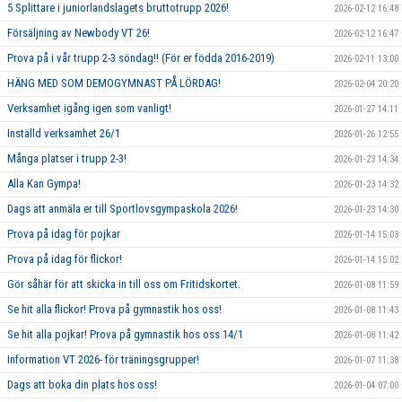
5 Splittare i juniorlandslagets bruttotrupp 2026!
2026-02-12 16:48
Försäljning av Newbody VT 26!
2026-02-12 16:47
Prova på i vår trupp 2-3 söndag!! (För er födda 2016-2019)
2026-02-11 13:00
HÄNG MED SOM DEMOGYMNAST PÅ LÖRDAG!
2026-02-04 20:20
Verksamhet igång igen som vanligt!
2026-01-27 14:11
Inställd verksamhet 26/1
2026-01-26 12:55
Många platser i trupp 2-3!
2026-01-23 14:34
Alla Kan Gympa!
2026-01-23 14:32
Dags att anmäla er till Sportlovsgympaskola 2026!
2026-01-23 14:30
Prova på idag för pojkar
2026-01-14 15:03
Prova på idag för flickor!
2026-01-14 15:02
Gör såhär för att skicka in till oss om Fritidskortet.
2026-01-08 11:59
Se hit alla flickor! Prova på gymnastik hos oss!
2026-01-08 11:43
Se hit alla pojkar! Prova på gymnastik hos oss 14/1
2026-01-08 11:42
Information VT 2026- för träningsgrupper!
2026-01-07 11:38
Dags att boka din plats hos oss!
2026-01-04 07:00