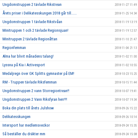
Ungdomstruppen 2 tävlade Rikstrean
2018-11-27 11:49
Årets priser i Delikatesskungen 2018 går till......
2018-11-25 14:34
Ungdomstruppen 1 tävlade Rikstvåan
2018-11-19 13:19
Minitruppen 1 och 2 tävlade Regionsjuan!
2018-11-19 12:57
Minitruppen 2 tävlade Regionåttan
2018-11-10 21:47
Regionfemman
2018-11-04 21:13
Alma har blivit månadens talang!
2018-11-02 11:00
Lyssna på Kia i Activesport
2018-11-02 10:55
Medaljregn över GK Splitts gymnaster på EM!
2018-10-23 15:25
RM - Truppen tävlade Riksfemman
2018-10-15 11:44
Ungdomstruppen 2 vann Storregiontrean!!
2018-10-07 19:41
Ungdomstruppen 2 Vann Riksfyran herr!!!
2018-10-07 19:34
Boka din plats till årets Julshow
2018-09-26 15:22
Delikatesskungen
2018-09-26 10:14
Intersport har medlemsveckor
2018-09-24 15:35
Så beställer du dräkter mm
2018-09-24 15:08