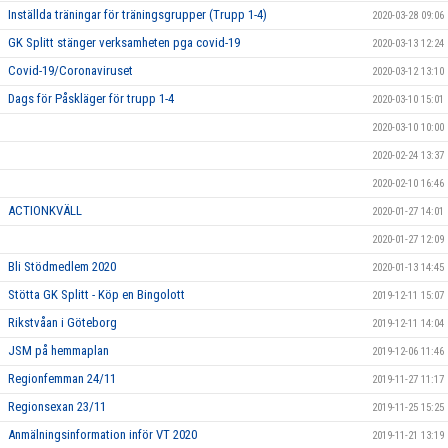
Inställda träningar för träningsgrupper (Trupp 1-4)
2020-03-28 09:06
GK Splitt stänger verksamheten pga covid-19
2020-03-13 12:24
Covid-19/Coronaviruset
2020-03-12 13:10
Dags för Påskläger för trupp 1-4
2020-03-10 15:01
2020-03-10 10:00
2020-02-24 13:37
2020-02-10 16:46
ACTIONKVÄLL
2020-01-27 14:01
2020-01-27 12:09
Bli Stödmedlem 2020
2020-01-13 14:45
Stötta GK Splitt - Köp en Bingolott
2019-12-11 15:07
Rikstvåan i Göteborg
2019-12-11 14:04
JSM på hemmaplan
2019-12-06 11:46
Regionfemman 24/11
2019-11-27 11:17
Regionsexan 23/11
2019-11-25 15:25
Anmälningsinformation inför VT 2020
2019-11-21 13:19