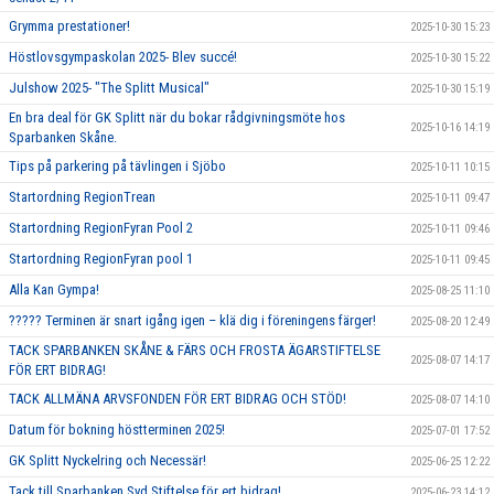
Grymma prestationer!
2025-10-30 15:23
Höstlovsgympaskolan 2025- Blev succé!
2025-10-30 15:22
Julshow 2025- "The Splitt Musical"
2025-10-30 15:19
En bra deal för GK Splitt när du bokar rådgivningsmöte hos
2025-10-16 14:19
Sparbanken Skåne.
Tips på parkering på tävlingen i Sjöbo
2025-10-11 10:15
Startordning RegionTrean
2025-10-11 09:47
Startordning RegionFyran Pool 2
2025-10-11 09:46
Startordning RegionFyran pool 1
2025-10-11 09:45
Alla Kan Gympa!
2025-08-25 11:10
????? Terminen är snart igång igen – klä dig i föreningens färger!
2025-08-20 12:49
TACK SPARBANKEN SKÅNE & FÄRS OCH FROSTA ÄGARSTIFTELSE
2025-08-07 14:17
FÖR ERT BIDRAG!
TACK ALLMÄNA ARVSFONDEN FÖR ERT BIDRAG OCH STÖD!
2025-08-07 14:10
Datum för bokning höstterminen 2025!
2025-07-01 17:52
GK Splitt Nyckelring och Necessär!
2025-06-25 12:22
Tack till Sparbanken Syd Stiftelse för ert bidrag!
2025-06-23 14:12