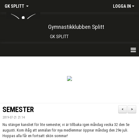
GK SPLITT
LOGGA IN
Gymnastikklubben Splitt
GK SPLITT
HEM
FÖRENINGEN
KONTAKT
BOKA PLATS HÄR
SEMESTER
<
>
INTRESSEANMÄLAN
2019-07-21 21:14
Nu stänger kansliet för lite semester, vi är tillbaka igen måndag vecka 32 den 5e
SHOP
augusti. Kom ihåg att anmälan för nya medlemmar öppnar måndag den 29e juli.
Hoppas alla får en fortsatt skön sommar!