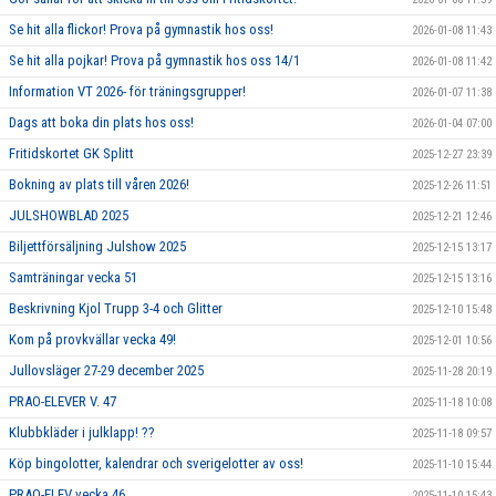
Se hit alla flickor! Prova på gymnastik hos oss!
2026-01-08 11:43
Se hit alla pojkar! Prova på gymnastik hos oss 14/1
2026-01-08 11:42
Information VT 2026- för träningsgrupper!
2026-01-07 11:38
Dags att boka din plats hos oss!
2026-01-04 07:00
Fritidskortet GK Splitt
2025-12-27 23:39
Bokning av plats till våren 2026!
2025-12-26 11:51
JULSHOWBLAD 2025
2025-12-21 12:46
Biljettförsäljning Julshow 2025
2025-12-15 13:17
Samträningar vecka 51
2025-12-15 13:16
Beskrivning Kjol Trupp 3-4 och Glitter
2025-12-10 15:48
Kom på provkvällar vecka 49!
2025-12-01 10:56
Jullovsläger 27-29 december 2025
2025-11-28 20:19
PRAO-ELEVER V. 47
2025-11-18 10:08
Klubbkläder i julklapp! ??
2025-11-18 09:57
Köp bingolotter, kalendrar och sverigelotter av oss!
2025-11-10 15:44
PRAO-ELEV vecka 46
2025-11-10 15:43