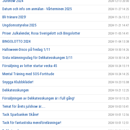
Julshow 2024
2024-12-13 20:00
Datum och info om anmälan - Vårterminen 2025
2024-11-27 14:25
Bli tränare 2025!
2024-11-26 15:12
Ungdomsstyrelse 2025
2024-11-21 14:47
Priser Julkalender, Rosa Sverigelott och Bingolotter
2024-11-05 14:41
BINGOLOTTO 2024
2024-11-04 13:38
Halloween-Disco på fredag 1/11
2024-10-30 14:26
Sista inlämningsdag för Delikatesskungen 3/11
2024-10-30 14:24
Försäljning av lotter startar vecka 45
2024-10-24 15:19
Mental Träning med SOS-Fortitude
2024-10-24 14:25
Snygga Klubbkläder!
2024-10-23 15:08
Delikatesskungen
2024-10-21 12:25
Försäljningen av Delikatesskungen är i full gång!
2024-10-10 15:25
Temat för årets julshow är…..
2024-10-03 10:41
Tack Sparbanken Skåne!
2024-10-01 12:56
Tack för fantastiska mensföreläsningar!
2024-10-01 12:51