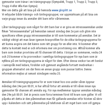
gymnaster som tränar i en träningsgrupp (Gympalek, Trupp 1, Trupp 2, Trupp 3,
GRUPPER OCH TIDER
Trupp 4 eller Alla Kan Gympa).
Mer om detta går att läsa på vår hemsida
www.gksplitt.se
STÖDMEDLEM
Vi erbjuder både tränings- och tävlingsgrupper, var uppmärksam på att läsa om
varje grupp innan du anmäler ditt barn inför vårterminen.
SPONSRING
Låter tävlingsgrupp som något för ditt barn ber vi er göra en intresseanmälan under
fliken "Intresseanmälan" på hemsidan senast söndag den 2e juni och glöm inte
FRÅGOR & SVAR
specificera vilken grupp intresseanmälan är till som kommentar på anmälan. Det är
väldigt viktigt att man läser igenom kravprofilen för de olika tävlingsgrupperna för
FUNKTIONÄRER
att kunna avgöra om det känns som rätt grupp för en eller inte. Vi kommer efter
detta ta kontakt med er och informera mer om provträning osv. Alltså kommer alla
barn som önskar provträna att få chansen till detta. I början av sommaren, vecka 24
FRITIDSKORTET
och 25 kommer vi ha provveckor i samtliga tävlingsgrupper för nya barn som är
nyfikna på om tävlingsgrupperna är något för dem. Efter dessa veckor tas ett beslut
i samspråk med ledare, förälder och gymnast angående fortsatt medverkan i
gruppen alternativt om där finns en annan grupp som passar bättre. Denna
information mejlas ut senast söndagen vecka 25.
Anmälan till träningsgrupperna för er som tränat hos oss under våren öppnar
måndag den 24e juni 00.01, ni har alltså förtur att anmäla er till våren innan nya
gymnaster får chansen att anmäla sig. För nya medlemmar öppnar anmälan måndag
den 29e juli 00.01. Det är precis som förra terminen först till kvarn som gäller. Vi vill
påpeka att detta är den påminnelsen man får gällande anmälan inför hösten så skriv
upp i kalendern och sätt påminnelse på telefonen så att inget barn som vill gympa