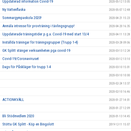
Uppdaterad information Covid-19
2020-05-12 13:05
Ny Vattenflaska
2020-05-07 12:48
Sommargympaskola 2020!
2020-04-21 15:23
Anmäla intresse för provträning i tävlingsgrupp!
2020-04-20 16:35
Uppdaterade träningstider p.g.a. Covid-19 med start 13/4
2020-04-11 13:28
Inställda träningar för träningsgrupper (Trupp 1-4)
2020-03-28 09:06
GK Splitt stänger verksamheten pga covid-19
2020-03-13 12:24
Covid-19/Coronaviruset
2020-03-12 13:10
Dags för Påskläger för trupp 1-4
2020-03-10 15:01
2020-03-10 10:00
2020-02-24 13:37
2020-02-10 16:46
ACTIONKVÄLL
2020-01-27 14:01
2020-01-27 12:09
Bli Stödmedlem 2020
2020-01-13 14:45
Stötta GK Splitt - Köp en Bingolott
2019-12-11 15:07