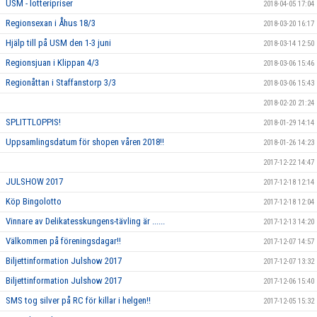
USM - lotteripriser
2018-04-05 17:04
Regionsexan i Åhus 18/3
2018-03-20 16:17
Hjälp till på USM den 1-3 juni
2018-03-14 12:50
Regionsjuan i Klippan 4/3
2018-03-06 15:46
Regionåttan i Staffanstorp 3/3
2018-03-06 15:43
2018-02-20 21:24
SPLITTLOPPIS!
2018-01-29 14:14
Uppsamlingsdatum för shopen våren 2018!!
2018-01-26 14:23
2017-12-22 14:47
JULSHOW 2017
2017-12-18 12:14
Köp Bingolotto
2017-12-18 12:04
Vinnare av Delikatesskungens-tävling är ......
2017-12-13 14:20
Välkommen på föreningsdagar!!
2017-12-07 14:57
Biljettinformation Julshow 2017
2017-12-07 13:32
Biljettinformation Julshow 2017
2017-12-06 15:40
SMS tog silver på RC för killar i helgen!!
2017-12-05 15:32