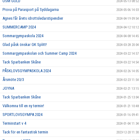
USM GULD
2024-05-13 08:52
Prova på Parasport på Syddagarna
2024-05-06 14:03
Agnes får årets idrottsledarstipendier
2024-04-19 09:54
SUMMERCAMP 2024
2024-04-12 10:12
Sommargympaskola 2024
2024-04-08 14:45
Glad påsk önskar GK Splitt!
2024-03-28 20:04
Sommargympaskolan och Summer Camp 2024
2024-03-22 14:57
Tack Sparbanken Skåne
2024-03-22 14:54
PÅSKLOVSGYMPASKOLA 2024
2024-02-26 14:05
Årsmöte 20/3
2024-02-23 11:54
JOYNA
2024-02-21 13:15
Tack Sparbanken Skåne
2024-01-25 13:04
Välkomna till en ny termin!
2024-01-21 10:48
SPORTLOVSGYMPA 2024
2024-01-16 09:41
Terminstart v 4
2024-01-04 11:34
Tack för en fantastisk termin
2023-12-20 11:30