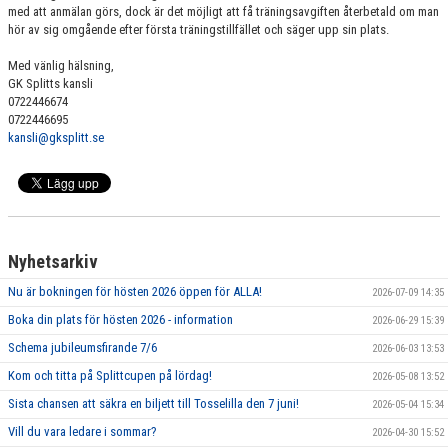
med att anmälan görs, dock är det möjligt att få träningsavgiften återbetald om man
hör av sig omgående efter första träningstillfället och säger upp sin plats.
Med vänlig hälsning,
GK Splitts kansli
0722446674
0722446695
kansli@gksplitt.se
Nyhetsarkiv
Nu är bokningen för hösten 2026 öppen för ALLA!
2026-07-09 14:35
Boka din plats för hösten 2026 - information
2026-06-29 15:39
Schema jubileumsfirande 7/6
2026-06-03 13:53
Kom och titta på Splittcupen på lördag!
2026-05-08 13:52
Sista chansen att säkra en biljett till Tosselilla den 7 juni!
2026-05-04 15:34
Vill du vara ledare i sommar?
2026-04-30 15:52