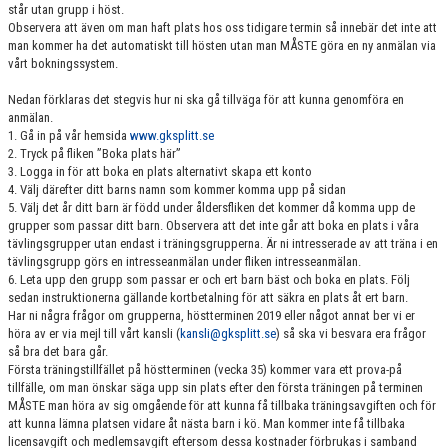
står utan grupp i höst.
Observera att även om man haft plats hos oss tidigare termin så innebär det inte att
man kommer ha det automatiskt till hösten utan man MÅSTE göra en ny anmälan via
vårt bokningssystem.
Nedan förklaras det stegvis hur ni ska gå tillväga för att kunna genomföra en
anmälan.
1. Gå in på vår hemsida
www.gksplitt.se
2. Tryck på fliken ”Boka plats här”
3. Logga in för att boka en plats alternativt skapa ett konto
4. Välj därefter ditt barns namn som kommer komma upp på sidan
5. Välj det år ditt barn är född under åldersfliken det kommer då komma upp de
grupper som passar ditt barn. Observera att det inte går att boka en plats i våra
tävlingsgrupper utan endast i träningsgrupperna. Är ni intresserade av att träna i en
tävlingsgrupp görs en intresseanmälan under fliken intresseanmälan.
6. Leta upp den grupp som passar er och ert barn bäst och boka en plats. Följ
sedan instruktionerna gällande kortbetalning för att säkra en plats åt ert barn.
Har ni några frågor om grupperna, höstterminen 2019 eller något annat ber vi er
höra av er via mejl till vårt kansli (
kansli@gksplitt.se
) så ska vi besvara era frågor
så bra det bara går.
Första träningstillfället på höstterminen (vecka 35) kommer vara ett prova-på
tillfälle, om man önskar säga upp sin plats efter den första träningen på terminen
MÅSTE man höra av sig omgående för att kunna få tillbaka träningsavgiften och för
att kunna lämna platsen vidare åt nästa barn i kö. Man kommer inte få tillbaka
licensavgift och medlemsavgift eftersom dessa kostnader förbrukas i samband