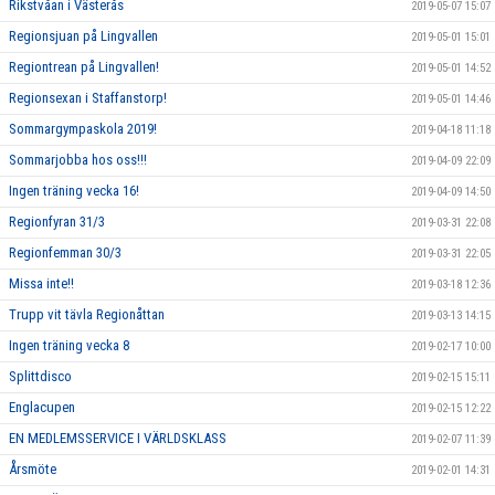
Rikstvåan i Västerås
2019-05-07 15:07
Regionsjuan på Lingvallen
2019-05-01 15:01
Regiontrean på Lingvallen!
2019-05-01 14:52
Regionsexan i Staffanstorp!
2019-05-01 14:46
Sommargympaskola 2019!
2019-04-18 11:18
Sommarjobba hos oss!!!
2019-04-09 22:09
Ingen träning vecka 16!
2019-04-09 14:50
Regionfyran 31/3
2019-03-31 22:08
Regionfemman 30/3
2019-03-31 22:05
Missa inte!!
2019-03-18 12:36
Trupp vit tävla Regionåttan
2019-03-13 14:15
Ingen träning vecka 8
2019-02-17 10:00
Splittdisco
2019-02-15 15:11
Englacupen
2019-02-15 12:22
EN MEDLEMSSERVICE I VÄRLDSKLASS
2019-02-07 11:39
Årsmöte
2019-02-01 14:31