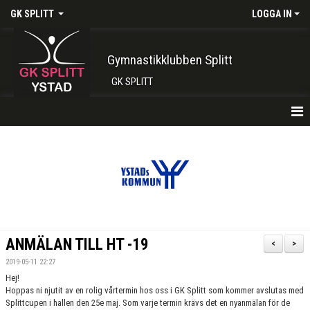
GK SPLITT
LOGGA IN
Gymnastikklubben Splitt
GK SPLITT
HEM
FÖRENINGEN
KONTAKT
BOKA PLATS HÄR
ANMÄLAN TILL HT -19
<
>
INTRESSEANMÄLAN
2019-05-11 22:27
Hej!
SHOP
Hoppas ni njutit av en rolig vårtermin hos oss i GK Splitt som kommer avslutas med
Splittcupen i hallen den 25e maj. Som varje termin krävs det en nyanmälan för de