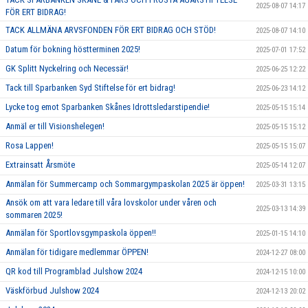
2025-08-07 14:17
FÖR ERT BIDRAG!
TACK ALLMÄNA ARVSFONDEN FÖR ERT BIDRAG OCH STÖD!
2025-08-07 14:10
Datum för bokning höstterminen 2025!
2025-07-01 17:52
GK Splitt Nyckelring och Necessär!
2025-06-25 12:22
Tack till Sparbanken Syd Stiftelse för ert bidrag!
2025-06-23 14:12
Lycke tog emot Sparbanken Skånes Idrottsledarstipendie!
2025-05-15 15:14
Anmäl er till Visionshelegen!
2025-05-15 15:12
Rosa Lappen!
2025-05-15 15:07
Extrainsatt Årsmöte
2025-05-14 12:07
Anmälan för Summercamp och Sommargympaskolan 2025 är öppen!
2025-03-31 13:15
Ansök om att vara ledare till våra lovskolor under våren och
2025-03-13 14:39
sommaren 2025!
Anmälan för Sportlovsgympaskola öppen!!
2025-01-15 14:10
Anmälan för tidigare medlemmar ÖPPEN!
2024-12-27 08:00
QR kod till Programblad Julshow 2024
2024-12-15 10:00
Väskförbud Julshow 2024
2024-12-13 20:02