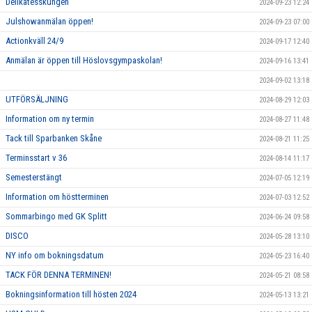
Delikatesskungen
2024-09-23 12:24
Julshowanmälan öppen!
2024-09-23 07:00
Actionkväll 24/9
2024-09-17 12:40
Anmälan är öppen till Höslovsgympaskolan!
2024-09-16 13:41
2024-09-02 13:18
UTFÖRSÄLJNING
2024-08-29 12:03
Information om ny termin
2024-08-27 11:48
Tack till Sparbanken Skåne
2024-08-21 11:25
Terminsstart v 36
2024-08-14 11:17
Semesterstängt
2024-07-05 12:19
Information om höstterminen
2024-07-03 12:52
Sommarbingo med GK Splitt
2024-06-24 09:58
DISCO
2024-05-28 13:10
NY info om bokningsdatum
2024-05-23 16:40
TACK FÖR DENNA TERMINEN!
2024-05-21 08:58
Bokningsinformation till hösten 2024
2024-05-13 13:21