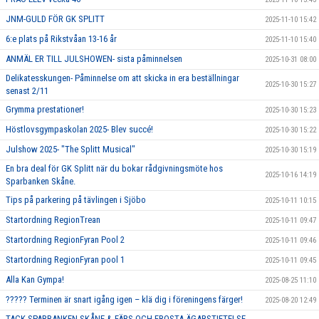
JNM-GULD FÖR GK SPLITT
2025-11-10 15:42
6:e plats på Rikstvåan 13-16 år
2025-11-10 15:40
ANMÄL ER TILL JULSHOWEN- sista påminnelsen
2025-10-31 08:00
Delikatesskungen- Påminnelse om att skicka in era beställningar
2025-10-30 15:27
senast 2/11
Grymma prestationer!
2025-10-30 15:23
Höstlovsgympaskolan 2025- Blev succé!
2025-10-30 15:22
Julshow 2025- "The Splitt Musical"
2025-10-30 15:19
En bra deal för GK Splitt när du bokar rådgivningsmöte hos
2025-10-16 14:19
Sparbanken Skåne.
Tips på parkering på tävlingen i Sjöbo
2025-10-11 10:15
Startordning RegionTrean
2025-10-11 09:47
Startordning RegionFyran Pool 2
2025-10-11 09:46
Startordning RegionFyran pool 1
2025-10-11 09:45
Alla Kan Gympa!
2025-08-25 11:10
????? Terminen är snart igång igen – klä dig i föreningens färger!
2025-08-20 12:49
TACK SPARBANKEN SKÅNE & FÄRS OCH FROSTA ÄGARSTIFTELSE