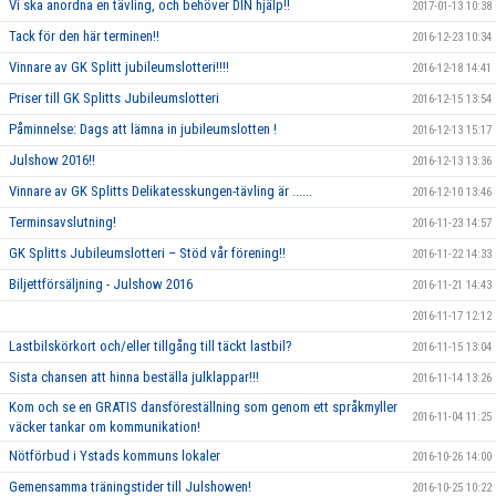
Vi ska anordna en tävling, och behöver DIN hjälp!!
2017-01-13 10:38
Tack för den här terminen!!
2016-12-23 10:34
Vinnare av GK Splitt jubileumslotteri!!!!
2016-12-18 14:41
Priser till GK Splitts Jubileumslotteri
2016-12-15 13:54
Påminnelse: Dags att lämna in jubileumslotten !
2016-12-13 15:17
Julshow 2016!!
2016-12-13 13:36
Vinnare av GK Splitts Delikatesskungen-tävling är ......
2016-12-10 13:46
Terminsavslutning!
2016-11-23 14:57
GK Splitts Jubileumslotteri – Stöd vår förening!!
2016-11-22 14:33
Biljettförsäljning - Julshow 2016
2016-11-21 14:43
2016-11-17 12:12
Lastbilskörkort och/eller tillgång till täckt lastbil?
2016-11-15 13:04
Sista chansen att hinna beställa julklappar!!!
2016-11-14 13:26
Kom och se en GRATIS dansföreställning som genom ett språkmyller
2016-11-04 11:25
väcker tankar om kommunikation!
Nötförbud i Ystads kommuns lokaler
2016-10-26 14:00
Gemensamma träningstider till Julshowen!
2016-10-25 10:22