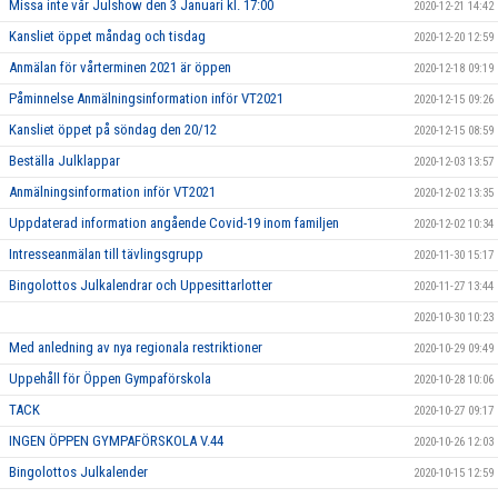
Missa inte vår Julshow den 3 Januari kl. 17:00
2020-12-21 14:42
Kansliet öppet måndag och tisdag
2020-12-20 12:59
Anmälan för vårterminen 2021 är öppen
2020-12-18 09:19
Påminnelse Anmälningsinformation inför VT2021
2020-12-15 09:26
Kansliet öppet på söndag den 20/12
2020-12-15 08:59
Beställa Julklappar
2020-12-03 13:57
Anmälningsinformation inför VT2021
2020-12-02 13:35
Uppdaterad information angående Covid-19 inom familjen
2020-12-02 10:34
Intresseanmälan till tävlingsgrupp
2020-11-30 15:17
Bingolottos Julkalendrar och Uppesittarlotter
2020-11-27 13:44
2020-10-30 10:23
Med anledning av nya regionala restriktioner
2020-10-29 09:49
Uppehåll för Öppen Gympaförskola
2020-10-28 10:06
TACK
2020-10-27 09:17
INGEN ÖPPEN GYMPAFÖRSKOLA V.44
2020-10-26 12:03
Bingolottos Julkalender
2020-10-15 12:59