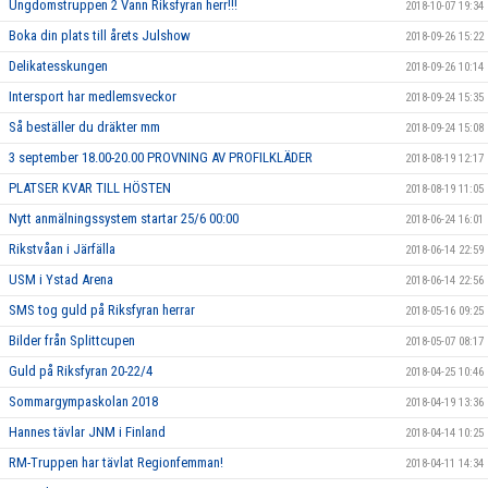
Ungdomstruppen 2 Vann Riksfyran herr!!!
2018-10-07 19:34
Boka din plats till årets Julshow
2018-09-26 15:22
Delikatesskungen
2018-09-26 10:14
Intersport har medlemsveckor
2018-09-24 15:35
Så beställer du dräkter mm
2018-09-24 15:08
3 september 18.00-20.00 PROVNING AV PROFILKLÄDER
2018-08-19 12:17
PLATSER KVAR TILL HÖSTEN
2018-08-19 11:05
Nytt anmälningssystem startar 25/6 00:00
2018-06-24 16:01
Rikstvåan i Järfälla
2018-06-14 22:59
USM i Ystad Arena
2018-06-14 22:56
SMS tog guld på Riksfyran herrar
2018-05-16 09:25
Bilder från Splittcupen
2018-05-07 08:17
Guld på Riksfyran 20-22/4
2018-04-25 10:46
Sommargympaskolan 2018
2018-04-19 13:36
Hannes tävlar JNM i Finland
2018-04-14 10:25
RM-Truppen har tävlat Regionfemman!
2018-04-11 14:34