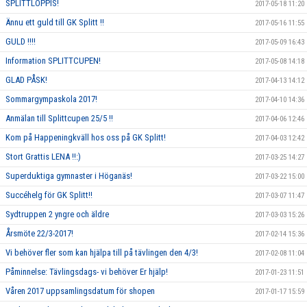
SPLITTLOPPIS!
2017-05-18 11:20
Ännu ett guld till GK Splitt !!
2017-05-16 11:55
GULD !!!!
2017-05-09 16:43
Information SPLITTCUPEN!
2017-05-08 14:18
GLAD PÅSK!
2017-04-13 14:12
Sommargympaskola 2017!
2017-04-10 14:36
Anmälan till Splittcupen 25/5 !!
2017-04-06 12:46
Kom på Happeningkväll hos oss på GK Splitt!
2017-04-03 12:42
Stort Grattis LENA !!:)
2017-03-25 14:27
Superduktiga gymnaster i Höganäs!
2017-03-22 15:00
Succéhelg för GK Splitt!!
2017-03-07 11:47
Sydtruppen 2 yngre och äldre
2017-03-03 15:26
Årsmöte 22/3-2017!
2017-02-14 15:36
Vi behöver fler som kan hjälpa till på tävlingen den 4/3!
2017-02-08 11:04
Påminnelse: Tävlingsdags- vi behöver Er hjälp!
2017-01-23 11:51
Våren 2017 uppsamlingsdatum för shopen
2017-01-17 15:59