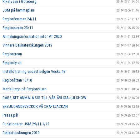
Rikstvåan i Göteborg
2019-12-11 14:04
JSM på hemmaplan
2019-12-06 11:46
Regionfemman 24/11
2019-11-27 11:17
Regionsexan 23/11
2019-11-25 15:25
Anmälningsinformation inför VT 2020
2019-11-21 13:19
Vinnare Delikatesskungen 2019
2019-11-17 20:14
Regiontrean
2019-11-04 12:38
Regionfyran
2019-11-04 12:35
Inställd träning endast helgen Vecka 48
2019-10-21 10:33
Regionåttan 13/10
2019-10-13 20:53
Medaljregn på Regionsjuan
2019-10-11 10:54
DAGS ATT ANMÄLA SIG TILL VÅR ÅRLIGA JULSHOW
2019-10-02 16:00
ERBJUDANDEVECKOR PÅ CRAFTJACKAN
2019-09-26 13:58
Passa på!
2019-09-25 12:07
Funktionärer JSM 29/11-1/12
2019-09-23 15:25
Delikatesskungen 2019
2019-09-13 14:08