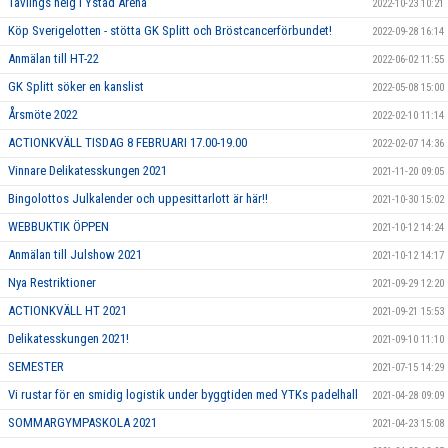
Tävlings helg i Ystad Arena
2022-10-23 10:21
Köp Sverigelotten - stötta GK Splitt och Bröstcancerförbundet!
2022-09-28 16:14
Anmälan till HT-22
2022-06-02 11:55
GK Splitt söker en kanslist
2022-05-08 15:00
Årsmöte 2022
2022-02-10 11:14
ACTIONKVÄLL TISDAG 8 FEBRUARI 17.00-19.00
2022-02-07 14:36
Vinnare Delikatesskungen 2021
2021-11-20 09:05
Bingolottos Julkalender och uppesittarlott är här!!
2021-10-30 15:02
WEBBUKTIK ÖPPEN
2021-10-12 14:24
Anmälan till Julshow 2021
2021-10-12 14:17
Nya Restriktioner
2021-09-29 12:20
ACTIONKVÄLL HT 2021
2021-09-21 15:53
Delikatesskungen 2021!
2021-09-10 11:10
SEMESTER
2021-07-15 14:29
Vi rustar för en smidig logistik under byggtiden med YTKs padelhall
2021-04-28 09:09
SOMMARGYMPASKOLA 2021
2021-04-23 15:08