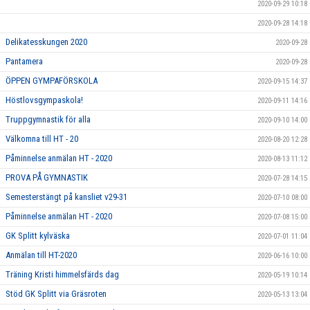
2020-09-29 10:18
2020-09-28 14:18
Delikatesskungen 2020
2020-09-28
Pantamera
2020-09-28
ÖPPEN GYMPAFÖRSKOLA
2020-09-15 14:37
Höstlovsgympaskola!
2020-09-11 14:16
Truppgymnastik för alla
2020-09-10 14:00
Välkomna till HT - 20
2020-08-20 12:28
Påminnelse anmälan HT - 2020
2020-08-13 11:12
PROVA PÅ GYMNASTIK
2020-07-28 14:15
Semesterstängt på kansliet v29-31
2020-07-10 08:00
Påminnelse anmälan HT - 2020
2020-07-08 15:00
GK Splitt kylväska
2020-07-01 11:04
Anmälan till HT-2020
2020-06-16 10:00
Träning Kristi himmelsfärds dag
2020-05-19 10:14
Stöd GK Splitt via Gräsroten
2020-05-13 13:04