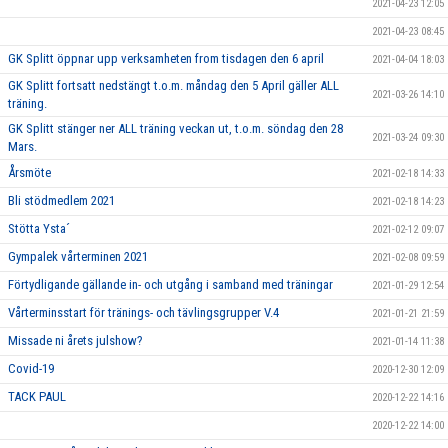
2021-04-23 12:05
2021-04-23 08:45
GK Splitt öppnar upp verksamheten from tisdagen den 6 april
2021-04-04 18:03
GK Splitt fortsatt nedstängt t.o.m. måndag den 5 April gäller ALL
2021-03-26 14:10
träning.
GK Splitt stänger ner ALL träning veckan ut, t.o.m. söndag den 28
2021-03-24 09:30
Mars.
Årsmöte
2021-02-18 14:33
Bli stödmedlem 2021
2021-02-18 14:23
Stötta Ysta´
2021-02-12 09:07
Gympalek vårterminen 2021
2021-02-08 09:59
Förtydligande gällande in- och utgång i samband med träningar
2021-01-29 12:54
Vårterminsstart för tränings- och tävlingsgrupper V.4
2021-01-21 21:59
Missade ni årets julshow?
2021-01-14 11:38
Covid-19
2020-12-30 12:09
TACK PAUL
2020-12-22 14:16
2020-12-22 14:00