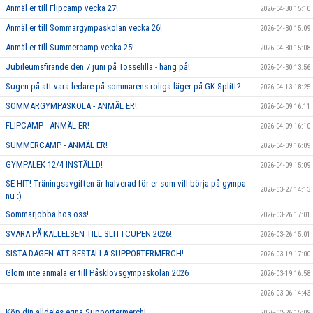
Anmäl er till Flipcamp vecka 27!
2026-04-30 15:10
Anmäl er till Sommargympaskolan vecka 26!
2026-04-30 15:09
Anmäl er till Summercamp vecka 25!
2026-04-30 15:08
Jubileumsfirande den 7 juni på Tosselilla - häng på!
2026-04-30 13:56
Sugen på att vara ledare på sommarens roliga läger på GK Splitt?
2026-04-13 18:25
SOMMARGYMPASKOLA - ANMÄL ER!
2026-04-09 16:11
FLIPCAMP - ANMÄL ER!
2026-04-09 16:10
SUMMERCAMP - ANMÄL ER!
2026-04-09 16:09
GYMPALEK 12/4 INSTÄLLD!
2026-04-09 15:09
SE HIT! Träningsavgiften är halverad för er som vill börja på gympa
2026-03-27 14:13
nu :)
Sommarjobba hos oss!
2026-03-26 17:01
SVARA PÅ KALLELSEN TILL SLITTCUPEN 2026!
2026-03-26 15:01
SISTA DAGEN ATT BESTÄLLA SUPPORTERMERCH!
2026-03-19 17:00
Glöm inte anmäla er till Påsklovsgympaskolan 2026
2026-03-19 16:58
2026-03-06 14:43
Köp din alldeles egna Supportermerch!
2026-02-26 15:09