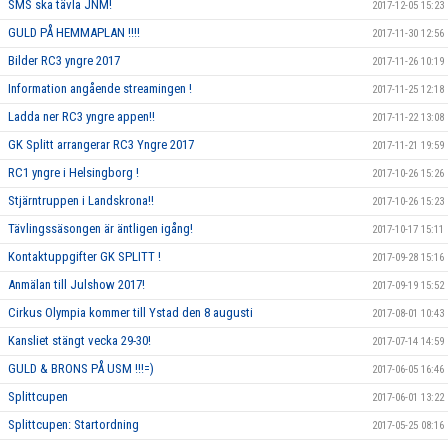
SMS ska tävla JNM!
2017-12-05 15:23
GULD PÅ HEMMAPLAN !!!!
2017-11-30 12:56
Bilder RC3 yngre 2017
2017-11-26 10:19
Information angående streamingen !
2017-11-25 12:18
Ladda ner RC3 yngre appen!!
2017-11-22 13:08
GK Splitt arrangerar RC3 Yngre 2017
2017-11-21 19:59
RC1 yngre i Helsingborg !
2017-10-26 15:26
Stjärntruppen i Landskrona!!
2017-10-26 15:23
Tävlingssäsongen är äntligen igång!
2017-10-17 15:11
Kontaktuppgifter GK SPLITT !
2017-09-28 15:16
Anmälan till Julshow 2017!
2017-09-19 15:52
Cirkus Olympia kommer till Ystad den 8 augusti
2017-08-01 10:43
Kansliet stängt vecka 29-30!
2017-07-14 14:59
GULD & BRONS PÅ USM !!!=)
2017-06-05 16:46
Splittcupen
2017-06-01 13:22
Splittcupen: Startordning
2017-05-25 08:16