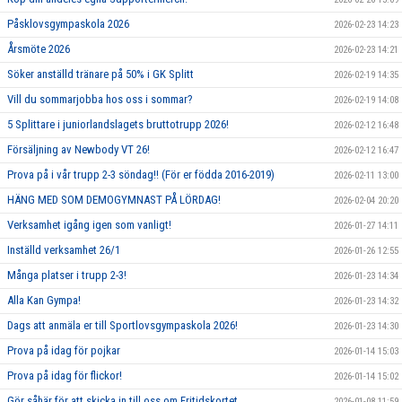
Påsklovsgympaskola 2026
2026-02-23 14:23
Årsmöte 2026
2026-02-23 14:21
Söker anställd tränare på 50% i GK Splitt
2026-02-19 14:35
Vill du sommarjobba hos oss i sommar?
2026-02-19 14:08
5 Splittare i juniorlandslagets bruttotrupp 2026!
2026-02-12 16:48
Försäljning av Newbody VT 26!
2026-02-12 16:47
Prova på i vår trupp 2-3 söndag!! (För er födda 2016-2019)
2026-02-11 13:00
HÄNG MED SOM DEMOGYMNAST PÅ LÖRDAG!
2026-02-04 20:20
Verksamhet igång igen som vanligt!
2026-01-27 14:11
Inställd verksamhet 26/1
2026-01-26 12:55
Många platser i trupp 2-3!
2026-01-23 14:34
Alla Kan Gympa!
2026-01-23 14:32
Dags att anmäla er till Sportlovsgympaskola 2026!
2026-01-23 14:30
Prova på idag för pojkar
2026-01-14 15:03
Prova på idag för flickor!
2026-01-14 15:02
Gör såhär för att skicka in till oss om Fritidskortet.
2026-01-08 11:59