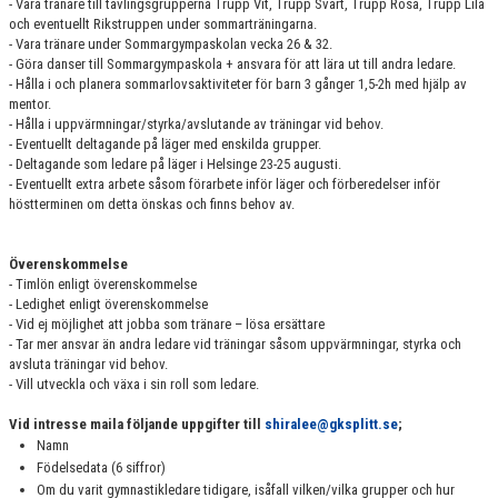
- Vara tränare till tävlingsgrupperna Trupp Vit, Trupp Svart, Trupp Rosa, Trupp Lila
och eventuellt Rikstruppen under sommarträningarna.
- Vara tränare under Sommargympaskolan vecka 26 & 32.
- Göra danser till Sommargympaskola + ansvara för att lära ut till andra ledare.
- Hålla i och planera sommarlovsaktiviteter för barn 3 gånger 1,5-2h med hjälp av
mentor.
- Hålla i uppvärmningar/styrka/avslutande av träningar vid behov.
- Eventuellt deltagande på läger med enskilda grupper.
- Deltagande som ledare på läger i Helsinge 23-25 augusti.
- Eventuellt extra arbete såsom förarbete inför läger och förberedelser inför
höstterminen om detta önskas och finns behov av.
Överenskommelse
- Timlön enligt överenskommelse
- Ledighet enligt överenskommelse
- Vid ej möjlighet att jobba som tränare – lösa ersättare
- Tar mer ansvar än andra ledare vid träningar såsom uppvärmningar, styrka och
avsluta träningar vid behov.
- Vill utveckla och växa i sin roll som ledare.
Vid intresse maila följande uppgifter till
shiralee@gksplitt.se
;
Namn
Födelsedata (6 siffror)
Om du varit gymnastikledare tidigare, isåfall vilken/vilka grupper och hur