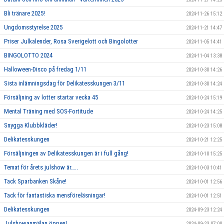
Bli tränare 2025!
2024-11-26 15:12
Ungdomsstyrelse 2025
2024-11-21 14:47
Priser Julkalender, Rosa Sverigelott och Bingolotter
2024-11-05 14:41
BINGOLOTTO 2024
2024-11-04 13:38
Halloween-Disco på fredag 1/11
2024-10-30 14:26
Sista inlämningsdag för Delikatesskungen 3/11
2024-10-30 14:24
Försäljning av lotter startar vecka 45
2024-10-24 15:19
Mental Träning med SOS-Fortitude
2024-10-24 14:25
Snygga Klubbkläder!
2024-10-23 15:08
Delikatesskungen
2024-10-21 12:25
Försäljningen av Delikatesskungen är i full gång!
2024-10-10 15:25
Temat för årets julshow är…..
2024-10-03 10:41
Tack Sparbanken Skåne!
2024-10-01 12:56
Tack för fantastiska mensföreläsningar!
2024-10-01 12:51
Delikatesskungen
2024-09-23 12:24
Julshowanmälan öppen!
2024-09-23 07:00