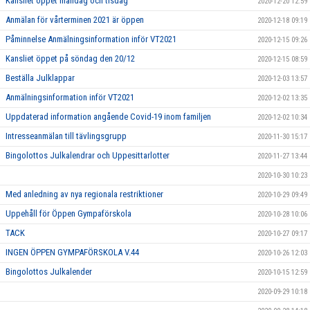
Kansliet öppet måndag och tisdag
2020-12-20 12:59
Anmälan för vårterminen 2021 är öppen
2020-12-18 09:19
Påminnelse Anmälningsinformation inför VT2021
2020-12-15 09:26
Kansliet öppet på söndag den 20/12
2020-12-15 08:59
Beställa Julklappar
2020-12-03 13:57
Anmälningsinformation inför VT2021
2020-12-02 13:35
Uppdaterad information angående Covid-19 inom familjen
2020-12-02 10:34
Intresseanmälan till tävlingsgrupp
2020-11-30 15:17
Bingolottos Julkalendrar och Uppesittarlotter
2020-11-27 13:44
2020-10-30 10:23
Med anledning av nya regionala restriktioner
2020-10-29 09:49
Uppehåll för Öppen Gympaförskola
2020-10-28 10:06
TACK
2020-10-27 09:17
INGEN ÖPPEN GYMPAFÖRSKOLA V.44
2020-10-26 12:03
Bingolottos Julkalender
2020-10-15 12:59
2020-09-29 10:18