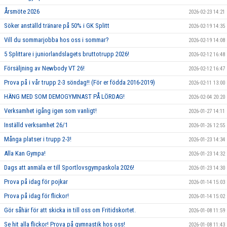
Årsmöte 2026
2026-02-23 14:21
Söker anställd tränare på 50% i GK Splitt
2026-02-19 14:35
Vill du sommarjobba hos oss i sommar?
2026-02-19 14:08
5 Splittare i juniorlandslagets bruttotrupp 2026!
2026-02-12 16:48
Försäljning av Newbody VT 26!
2026-02-12 16:47
Prova på i vår trupp 2-3 söndag!! (För er födda 2016-2019)
2026-02-11 13:00
HÄNG MED SOM DEMOGYMNAST PÅ LÖRDAG!
2026-02-04 20:20
Verksamhet igång igen som vanligt!
2026-01-27 14:11
Inställd verksamhet 26/1
2026-01-26 12:55
Många platser i trupp 2-3!
2026-01-23 14:34
Alla Kan Gympa!
2026-01-23 14:32
Dags att anmäla er till Sportlovsgympaskola 2026!
2026-01-23 14:30
Prova på idag för pojkar
2026-01-14 15:03
Prova på idag för flickor!
2026-01-14 15:02
Gör såhär för att skicka in till oss om Fritidskortet.
2026-01-08 11:59
Se hit alla flickor! Prova på gymnastik hos oss!
2026-01-08 11:43