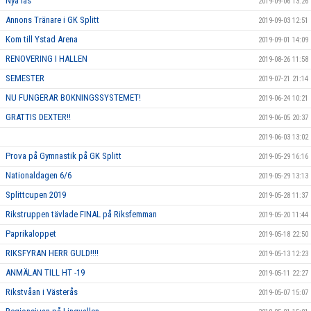
Nya lås
2019-09-06 13:26
Annons Tränare i GK Splitt
2019-09-03 12:51
Kom till Ystad Arena
2019-09-01 14:09
RENOVERING I HALLEN
2019-08-26 11:58
SEMESTER
2019-07-21 21:14
NU FUNGERAR BOKNINGSSYSTEMET!
2019-06-24 10:21
GRATTIS DEXTER!!
2019-06-05 20:37
2019-06-03 13:02
Prova på Gymnastik på GK Splitt
2019-05-29 16:16
Nationaldagen 6/6
2019-05-29 13:13
Splittcupen 2019
2019-05-28 11:37
Rikstruppen tävlade FINAL på Riksfemman
2019-05-20 11:44
Paprikaloppet
2019-05-18 22:50
RIKSFYRAN HERR GULD!!!!
2019-05-13 12:23
ANMÄLAN TILL HT -19
2019-05-11 22:27
Rikstvåan i Västerås
2019-05-07 15:07