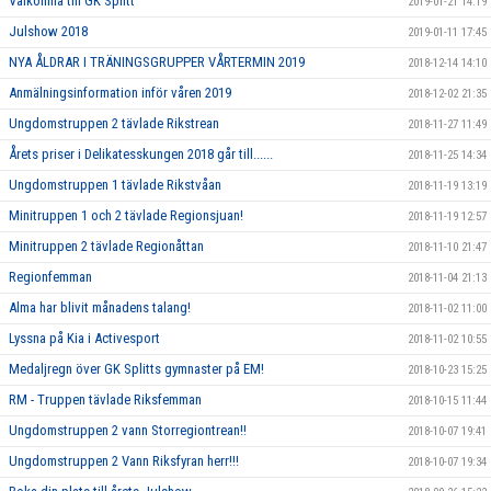
Välkomna till GK Splitt
2019-01-21 14:19
Julshow 2018
2019-01-11 17:45
NYA ÅLDRAR I TRÄNINGSGRUPPER VÅRTERMIN 2019
2018-12-14 14:10
Anmälningsinformation inför våren 2019
2018-12-02 21:35
Ungdomstruppen 2 tävlade Rikstrean
2018-11-27 11:49
Årets priser i Delikatesskungen 2018 går till......
2018-11-25 14:34
Ungdomstruppen 1 tävlade Rikstvåan
2018-11-19 13:19
Minitruppen 1 och 2 tävlade Regionsjuan!
2018-11-19 12:57
Minitruppen 2 tävlade Regionåttan
2018-11-10 21:47
Regionfemman
2018-11-04 21:13
Alma har blivit månadens talang!
2018-11-02 11:00
Lyssna på Kia i Activesport
2018-11-02 10:55
Medaljregn över GK Splitts gymnaster på EM!
2018-10-23 15:25
RM - Truppen tävlade Riksfemman
2018-10-15 11:44
Ungdomstruppen 2 vann Storregiontrean!!
2018-10-07 19:41
Ungdomstruppen 2 Vann Riksfyran herr!!!
2018-10-07 19:34