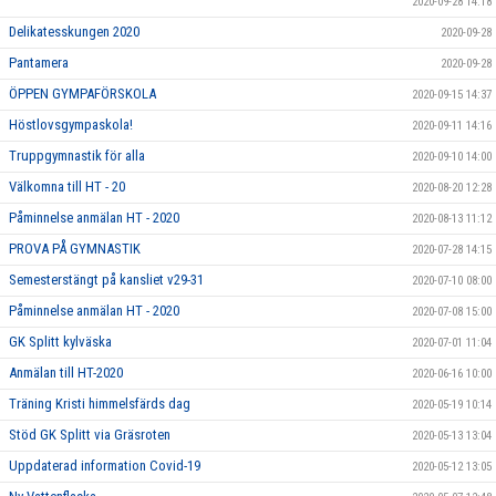
2020-09-28 14:18
Delikatesskungen 2020
2020-09-28
Pantamera
2020-09-28
ÖPPEN GYMPAFÖRSKOLA
2020-09-15 14:37
Höstlovsgympaskola!
2020-09-11 14:16
Truppgymnastik för alla
2020-09-10 14:00
Välkomna till HT - 20
2020-08-20 12:28
Påminnelse anmälan HT - 2020
2020-08-13 11:12
PROVA PÅ GYMNASTIK
2020-07-28 14:15
Semesterstängt på kansliet v29-31
2020-07-10 08:00
Påminnelse anmälan HT - 2020
2020-07-08 15:00
GK Splitt kylväska
2020-07-01 11:04
Anmälan till HT-2020
2020-06-16 10:00
Träning Kristi himmelsfärds dag
2020-05-19 10:14
Stöd GK Splitt via Gräsroten
2020-05-13 13:04
Uppdaterad information Covid-19
2020-05-12 13:05