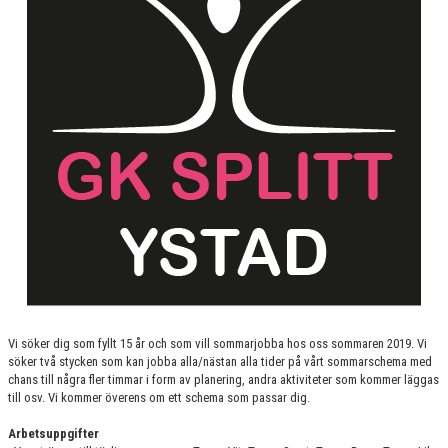
GRUPPER OCH TIDER
STÖDMEDLEM
SPONSRING
FRÅGOR & SVAR
FUNKTIONÄRER
FRITIDSKORTET
Vi söker dig som fyllt 15 år och som vill sommarjobba hos oss sommaren 2019. Vi
söker två stycken som kan jobba alla/nästan alla tider på vårt sommarschema med
chans till några fler timmar i form av planering, andra aktiviteter som kommer läggas
till osv. Vi kommer överens om ett schema som passar dig.
Arbetsuppgifter