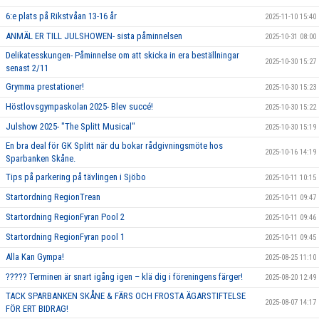
6:e plats på Rikstvåan 13-16 år
2025-11-10 15:40
ANMÄL ER TILL JULSHOWEN- sista påminnelsen
2025-10-31 08:00
Delikatesskungen- Påminnelse om att skicka in era beställningar
2025-10-30 15:27
senast 2/11
Grymma prestationer!
2025-10-30 15:23
Höstlovsgympaskolan 2025- Blev succé!
2025-10-30 15:22
Julshow 2025- "The Splitt Musical"
2025-10-30 15:19
En bra deal för GK Splitt när du bokar rådgivningsmöte hos
2025-10-16 14:19
Sparbanken Skåne.
Tips på parkering på tävlingen i Sjöbo
2025-10-11 10:15
Startordning RegionTrean
2025-10-11 09:47
Startordning RegionFyran Pool 2
2025-10-11 09:46
Startordning RegionFyran pool 1
2025-10-11 09:45
Alla Kan Gympa!
2025-08-25 11:10
????? Terminen är snart igång igen – klä dig i föreningens färger!
2025-08-20 12:49
TACK SPARBANKEN SKÅNE & FÄRS OCH FROSTA ÄGARSTIFTELSE
2025-08-07 14:17
FÖR ERT BIDRAG!