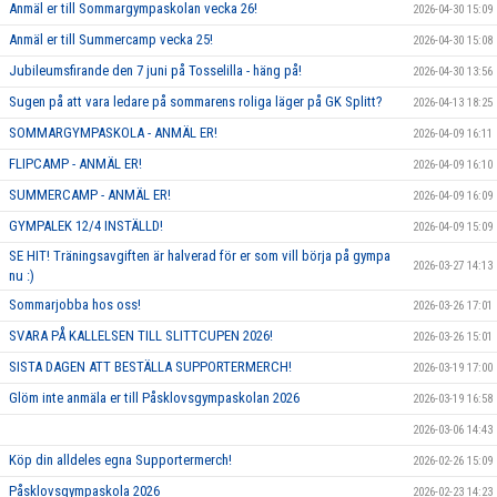
Anmäl er till Sommargympaskolan vecka 26!
2026-04-30 15:09
Anmäl er till Summercamp vecka 25!
2026-04-30 15:08
Jubileumsfirande den 7 juni på Tosselilla - häng på!
2026-04-30 13:56
Sugen på att vara ledare på sommarens roliga läger på GK Splitt?
2026-04-13 18:25
SOMMARGYMPASKOLA - ANMÄL ER!
2026-04-09 16:11
FLIPCAMP - ANMÄL ER!
2026-04-09 16:10
SUMMERCAMP - ANMÄL ER!
2026-04-09 16:09
GYMPALEK 12/4 INSTÄLLD!
2026-04-09 15:09
SE HIT! Träningsavgiften är halverad för er som vill börja på gympa
2026-03-27 14:13
nu :)
Sommarjobba hos oss!
2026-03-26 17:01
SVARA PÅ KALLELSEN TILL SLITTCUPEN 2026!
2026-03-26 15:01
SISTA DAGEN ATT BESTÄLLA SUPPORTERMERCH!
2026-03-19 17:00
Glöm inte anmäla er till Påsklovsgympaskolan 2026
2026-03-19 16:58
2026-03-06 14:43
Köp din alldeles egna Supportermerch!
2026-02-26 15:09
Påsklovsgympaskola 2026
2026-02-23 14:23