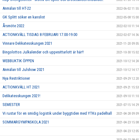
Anmälan till HT-22
2022-06-02 11:55
GK Splitt söker en kanslist
2022-05-08 15:00
Årsmöte 2022
2022-02-10 11:14
ACTIONKVÄLL TISDAG 8 FEBRUARI 17.00-19.00
2022-02-07 14:36
Vinnare Delikatesskungen 2021
2021-11-20 09:05
Bingolottos Julkalender och uppesittarlott är här!!
2021-10-30 15:02
WEBBUKTIK ÖPPEN
2021-10-12 14:24
Anmälan till Julshow 2021
2021-10-12 14:17
Nya Restriktioner
2021-09-29 12:20
ACTIONKVÄLL HT 2021
2021-09-21 15:53
Delikatesskungen 2021!
2021-09-10 11:10
SEMESTER
2021-07-15 14:29
Vi rustar för en smidig logistik under byggtiden med YTKs padelhall
2021-04-28 09:09
SOMMARGYMPASKOLA 2021
2021-04-23 15:08
2021-04-23 12:05
2021-04-23 08:45