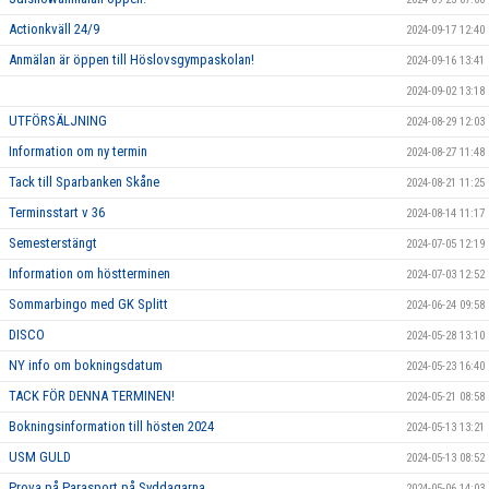
Actionkväll 24/9
2024-09-17 12:40
Anmälan är öppen till Höslovsgympaskolan!
2024-09-16 13:41
2024-09-02 13:18
UTFÖRSÄLJNING
2024-08-29 12:03
Information om ny termin
2024-08-27 11:48
Tack till Sparbanken Skåne
2024-08-21 11:25
Terminsstart v 36
2024-08-14 11:17
Semesterstängt
2024-07-05 12:19
Information om höstterminen
2024-07-03 12:52
Sommarbingo med GK Splitt
2024-06-24 09:58
DISCO
2024-05-28 13:10
NY info om bokningsdatum
2024-05-23 16:40
TACK FÖR DENNA TERMINEN!
2024-05-21 08:58
Bokningsinformation till hösten 2024
2024-05-13 13:21
USM GULD
2024-05-13 08:52
Prova på Parasport på Syddagarna
2024-05-06 14:03