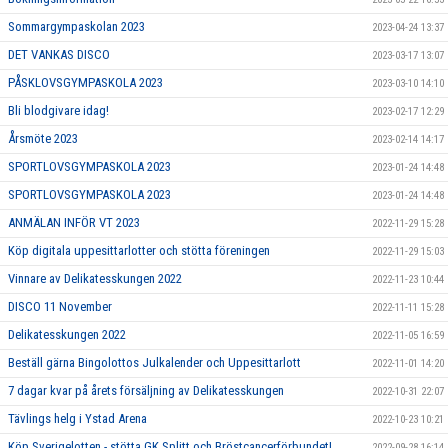
Sommargympaskolan 2023
2023-04-24 13:37
DET VANKAS DISCO
2023-03-17 13:07
PÅSKLOVSGYMPASKOLA 2023
2023-03-10 14:10
Bli blodgivare idag!
2023-02-17 12:29
Årsmöte 2023
2023-02-14 14:17
SPORTLOVSGYMPASKOLA 2023
2023-01-24 14:48
SPORTLOVSGYMPASKOLA 2023
2023-01-24 14:48
ANMÄLAN INFÖR VT 2023
2022-11-29 15:28
Köp digitala uppesittarlotter och stötta föreningen
2022-11-29 15:03
Vinnare av Delikatesskungen 2022
2022-11-23 10:44
DISCO 11 November
2022-11-11 15:28
Delikatesskungen 2022
2022-11-05 16:59
Beställ gärna Bingolottos Julkalender och Uppesittarlott
2022-11-01 14:20
7 dagar kvar på årets försäljning av Delikatesskungen
2022-10-31 22:07
Tävlings helg i Ystad Arena
2022-10-23 10:21
Köp Sverigelotten - stötta GK Splitt och Bröstcancerförbundet!
2022-09-28 16:14