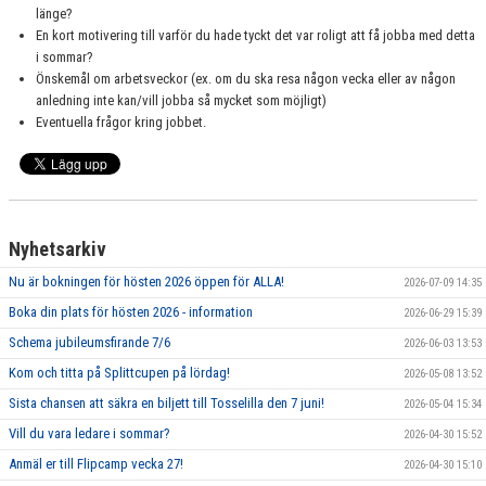
länge?
En kort motivering till varför du hade tyckt det var roligt att få jobba med detta
i sommar?
Önskemål om arbetsveckor (ex. om du ska resa någon vecka eller av någon
anledning inte kan/vill jobba så mycket som möjligt)
Eventuella frågor kring jobbet.
Nyhetsarkiv
Nu är bokningen för hösten 2026 öppen för ALLA!
2026-07-09 14:35
Boka din plats för hösten 2026 - information
2026-06-29 15:39
Schema jubileumsfirande 7/6
2026-06-03 13:53
Kom och titta på Splittcupen på lördag!
2026-05-08 13:52
Sista chansen att säkra en biljett till Tosselilla den 7 juni!
2026-05-04 15:34
Vill du vara ledare i sommar?
2026-04-30 15:52
Anmäl er till Flipcamp vecka 27!
2026-04-30 15:10