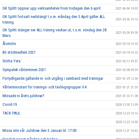
GK Splitt öppnar upp verksamheten from tisdagen den 6 april
2021-04-04 18:03
GK Splitt fortsatt nedstängt t.o.m. måndag den 5 April gäller ALL
2021-03-26 14:10
träning.
GK Splitt stänger ner ALL träning veckan ut, t.o.m. söndag den 28
2021-03-24 09:30
Mars.
Årsmöte
2021-02-18 14:33
Bli stödmedlem 2021
2021-02-18 14:23
Stötta Ysta´
2021-02-12 09:07
Gympalek vårterminen 2021
2021-02-08 09:59
Förtydligande gällande in- och utgång i samband med träningar
2021-01-29 12:54
Vårterminsstart för tränings- och tävlingsgrupper V.4
2021-01-21 21:59
Missade ni årets julshow?
2021-01-14 11:38
Covid-19
2020-12-30 12:09
TACK PAUL
2020-12-22 14:16
2020-12-22 14:00
Missa inte vår Julshow den 3 Januari kl. 17:00
2020-12-21 14:42