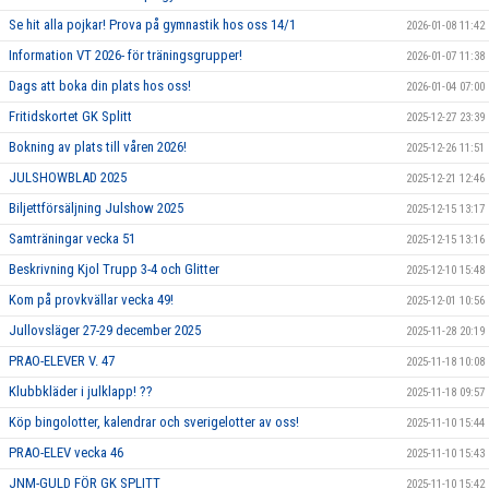
Se hit alla pojkar! Prova på gymnastik hos oss 14/1
2026-01-08 11:42
Information VT 2026- för träningsgrupper!
2026-01-07 11:38
Dags att boka din plats hos oss!
2026-01-04 07:00
Fritidskortet GK Splitt
2025-12-27 23:39
Bokning av plats till våren 2026!
2025-12-26 11:51
JULSHOWBLAD 2025
2025-12-21 12:46
Biljettförsäljning Julshow 2025
2025-12-15 13:17
Samträningar vecka 51
2025-12-15 13:16
Beskrivning Kjol Trupp 3-4 och Glitter
2025-12-10 15:48
Kom på provkvällar vecka 49!
2025-12-01 10:56
Jullovsläger 27-29 december 2025
2025-11-28 20:19
PRAO-ELEVER V. 47
2025-11-18 10:08
Klubbkläder i julklapp! ??
2025-11-18 09:57
Köp bingolotter, kalendrar och sverigelotter av oss!
2025-11-10 15:44
PRAO-ELEV vecka 46
2025-11-10 15:43
JNM-GULD FÖR GK SPLITT
2025-11-10 15:42