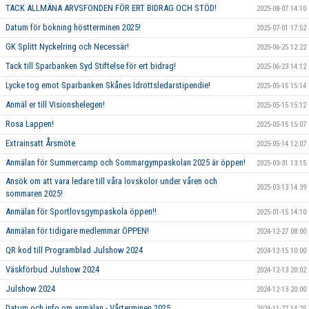
TACK ALLMÄNA ARVSFONDEN FÖR ERT BIDRAG OCH STÖD!
2025-08-07 14:10
Datum för bokning höstterminen 2025!
2025-07-01 17:52
GK Splitt Nyckelring och Necessär!
2025-06-25 12:22
Tack till Sparbanken Syd Stiftelse för ert bidrag!
2025-06-23 14:12
Lycke tog emot Sparbanken Skånes Idrottsledarstipendie!
2025-05-15 15:14
Anmäl er till Visionshelegen!
2025-05-15 15:12
Rosa Lappen!
2025-05-15 15:07
Extrainsatt Årsmöte
2025-05-14 12:07
Anmälan för Summercamp och Sommargympaskolan 2025 är öppen!
2025-03-31 13:15
Ansök om att vara ledare till våra lovskolor under våren och
2025-03-13 14:39
sommaren 2025!
Anmälan för Sportlovsgympaskola öppen!!
2025-01-15 14:10
Anmälan för tidigare medlemmar ÖPPEN!
2024-12-27 08:00
QR kod till Programblad Julshow 2024
2024-12-15 10:00
Väskförbud Julshow 2024
2024-12-13 20:02
Julshow 2024
2024-12-13 20:00
Datum och info om anmälan - Vårterminen 2025
2024-11-27 14:25