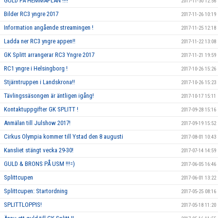
GULD PÅ HEMMAPLAN !!!!
2017-11-30 12:56
Bilder RC3 yngre 2017
2017-11-26 10:19
Information angående streamingen !
2017-11-25 12:18
Ladda ner RC3 yngre appen!!
2017-11-22 13:08
GK Splitt arrangerar RC3 Yngre 2017
2017-11-21 19:59
RC1 yngre i Helsingborg !
2017-10-26 15:26
Stjärntruppen i Landskrona!!
2017-10-26 15:23
Tävlingssäsongen är äntligen igång!
2017-10-17 15:11
Kontaktuppgifter GK SPLITT !
2017-09-28 15:16
Anmälan till Julshow 2017!
2017-09-19 15:52
Cirkus Olympia kommer till Ystad den 8 augusti
2017-08-01 10:43
Kansliet stängt vecka 29-30!
2017-07-14 14:59
GULD & BRONS PÅ USM !!!=)
2017-06-05 16:46
Splittcupen
2017-06-01 13:22
Splittcupen: Startordning
2017-05-25 08:16
SPLITTLOPPIS!
2017-05-18 11:20