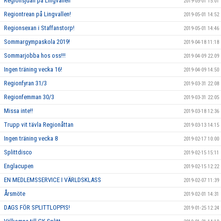
Regionsjuan på Lingvallen
2019-05-01 15:01
Regiontrean på Lingvallen!
2019-05-01 14:52
Regionsexan i Staffanstorp!
2019-05-01 14:46
Sommargympaskola 2019!
2019-04-18 11:18
Sommarjobba hos oss!!!
2019-04-09 22:09
Ingen träning vecka 16!
2019-04-09 14:50
Regionfyran 31/3
2019-03-31 22:08
Regionfemman 30/3
2019-03-31 22:05
Missa inte!!
2019-03-18 12:36
Trupp vit tävla Regionåttan
2019-03-13 14:15
Ingen träning vecka 8
2019-02-17 10:00
Splittdisco
2019-02-15 15:11
Englacupen
2019-02-15 12:22
EN MEDLEMSSERVICE I VÄRLDSKLASS
2019-02-07 11:39
Årsmöte
2019-02-01 14:31
DAGS FÖR SPLITTLOPPIS!
2019-01-25 12:24