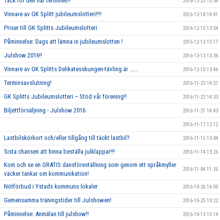
Tack för den här terminen!!
2016-12-23 10:34
Vinnare av GK Splitt jubileumslotteri!!!!
2016-12-18 14:41
Priser till GK Splitts Jubileumslotteri
2016-12-15 13:54
Påminnelse: Dags att lämna in jubileumslotten !
2016-12-13 15:17
Julshow 2016!!
2016-12-13 13:36
Vinnare av GK Splitts Delikatesskungen-tävling är ......
2016-12-10 13:46
Terminsavslutning!
2016-11-23 14:57
GK Splitts Jubileumslotteri – Stöd vår förening!!
2016-11-22 14:33
Biljettförsäljning - Julshow 2016
2016-11-21 14:43
2016-11-17 12:12
Lastbilskörkort och/eller tillgång till täckt lastbil?
2016-11-15 13:04
Sista chansen att hinna beställa julklappar!!!
2016-11-14 13:26
Kom och se en GRATIS dansföreställning som genom ett språkmyller
2016-11-04 11:25
väcker tankar om kommunikation!
Nötförbud i Ystads kommuns lokaler
2016-10-26 14:00
Gemensamma träningstider till Julshowen!
2016-10-25 10:22
Påminnelse: Anmälan till julshow!!
2016-10-13 15:14