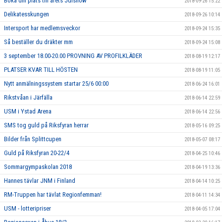
Boka din plats till årets Julshow
2018-09-26 15:22
Delikatesskungen
2018-09-26 10:14
Intersport har medlemsveckor
2018-09-24 15:35
Så beställer du dräkter mm
2018-09-24 15:08
3 september 18.00-20.00 PROVNING AV PROFILKLÄDER
2018-08-19 12:17
PLATSER KVAR TILL HÖSTEN
2018-08-19 11:05
Nytt anmälningssystem startar 25/6 00:00
2018-06-24 16:01
Rikstvåan i Järfälla
2018-06-14 22:59
USM i Ystad Arena
2018-06-14 22:56
SMS tog guld på Riksfyran herrar
2018-05-16 09:25
Bilder från Splittcupen
2018-05-07 08:17
Guld på Riksfyran 20-22/4
2018-04-25 10:46
Sommargympaskolan 2018
2018-04-19 13:36
Hannes tävlar JNM i Finland
2018-04-14 10:25
RM-Truppen har tävlat Regionfemman!
2018-04-11 14:34
USM - lotteripriser
2018-04-05 17:04