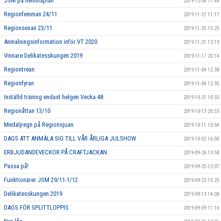
JSM på hemmaplan
2019-12-06 11:46
Regionfemman 24/11
2019-11-27 11:17
Regionsexan 23/11
2019-11-25 15:25
Anmälningsinformation inför VT 2020
2019-11-21 13:19
Vinnare Delikatesskungen 2019
2019-11-17 20:14
Regiontrean
2019-11-04 12:38
Regionfyran
2019-11-04 12:35
Inställd träning endast helgen Vecka 48
2019-10-21 10:33
Regionåttan 13/10
2019-10-13 20:53
Medaljregn på Regionsjuan
2019-10-11 10:54
DAGS ATT ANMÄLA SIG TILL VÅR ÅRLIGA JULSHOW
2019-10-02 16:00
ERBJUDANDEVECKOR PÅ CRAFTJACKAN
2019-09-26 13:58
Passa på!
2019-09-25 12:07
Funktionärer JSM 29/11-1/12
2019-09-23 15:25
Delikatesskungen 2019
2019-09-13 14:08
DAGS FÖR SPLITTLOPPIS
2019-09-09 11:16