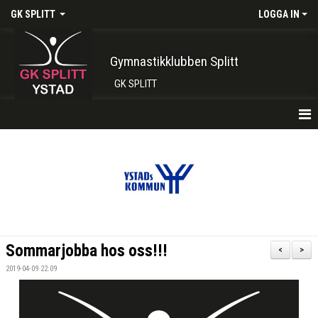
GK SPLITT
LOGGA IN
Gymnastikklubben Splitt
GK SPLITT
HEM
FÖRENINGEN
KONTAKT
BOKA PLATS HÄR
Sommarjobba hos oss!!!
<
>
INTRESSEANMÄLAN
2019-04-09 22:09
SHOP