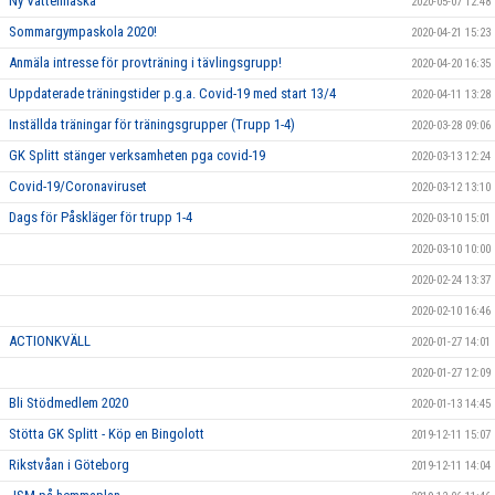
Ny Vattenflaska
2020-05-07 12:48
Sommargympaskola 2020!
2020-04-21 15:23
Anmäla intresse för provträning i tävlingsgrupp!
2020-04-20 16:35
Uppdaterade träningstider p.g.a. Covid-19 med start 13/4
2020-04-11 13:28
Inställda träningar för träningsgrupper (Trupp 1-4)
2020-03-28 09:06
GK Splitt stänger verksamheten pga covid-19
2020-03-13 12:24
Covid-19/Coronaviruset
2020-03-12 13:10
Dags för Påskläger för trupp 1-4
2020-03-10 15:01
2020-03-10 10:00
2020-02-24 13:37
2020-02-10 16:46
ACTIONKVÄLL
2020-01-27 14:01
2020-01-27 12:09
Bli Stödmedlem 2020
2020-01-13 14:45
Stötta GK Splitt - Köp en Bingolott
2019-12-11 15:07
Rikstvåan i Göteborg
2019-12-11 14:04