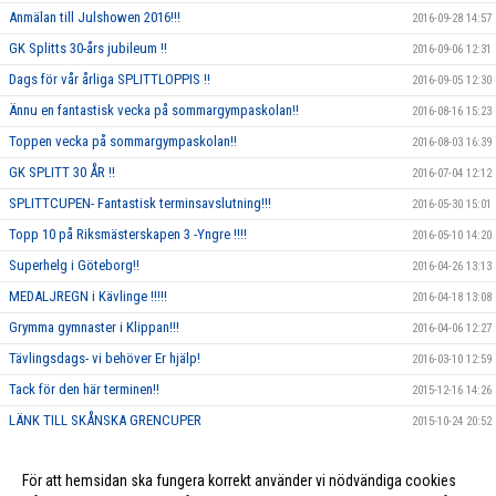
Anmälan till Julshowen 2016!!!
2016-09-28 14:57
GK Splitts 30-års jubileum !!
2016-09-06 12:31
Dags för vår årliga SPLITTLOPPIS !!
2016-09-05 12:30
Ännu en fantastisk vecka på sommargympaskolan!!
2016-08-16 15:23
Toppen vecka på sommargympaskolan!!
2016-08-03 16:39
GK SPLITT 30 ÅR !!
2016-07-04 12:12
SPLITTCUPEN- Fantastisk terminsavslutning!!!
2016-05-30 15:01
Topp 10 på Riksmästerskapen 3 -Yngre !!!!
2016-05-10 14:20
Superhelg i Göteborg!!
2016-04-26 13:13
MEDALJREGN i Kävlinge !!!!!
2016-04-18 13:08
Grymma gymnaster i Klippan!!!
2016-04-06 12:27
Tävlingsdags- vi behöver Er hjälp!
2016-03-10 12:59
Tack för den här terminen!!
2015-12-16 14:26
LÄNK TILL SKÅNSKA GRENCUPER
2015-10-24 20:52
Rosa träning!
2015-10-01 23:17
För att hemsidan ska fungera korrekt använder vi nödvändiga cookies
Vi ska annordna en tävling, och behöver DIN hjälp!!
2015-09-10 13:26