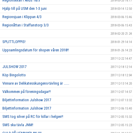
Regionsexan i Åhus 18/3
2018-03-20 16:17
Hjälp till på USM den 1-3 juni
2018-03-14 12:50
Regionsjuan i Klippan 4/3
2018-03-06 15:46
Regionåttan i Staffanstorp 3/3
2018-03-06 15:43
2018-02-20 21:24
SPLITTLOPPIS!
2018-01-29 14:14
Uppsamlingsdatum för shopen våren 2018!!
2018-01-26 14:23
2017-12-22 14:47
JULSHOW 2017
2017-12-18 12:14
Köp Bingolotto
2017-12-18 12:04
Vinnare av Delikatesskungens-tävling är ......
2017-12-13 14:20
Välkommen på föreningsdagar!!
2017-12-07 14:57
Biljettinformation Julshow 2017
2017-12-07 13:32
Biljettinformation Julshow 2017
2017-12-06 15:40
SMS tog silver på RC för killar i helgen!!
2017-12-05 15:32
SMS ska tävla JNM!
2017-12-05 15:23