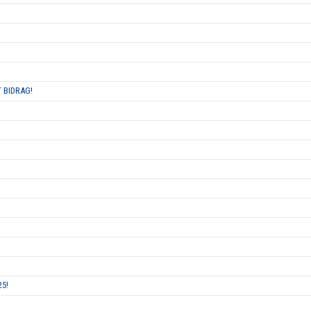
 BIDRAG!
25!