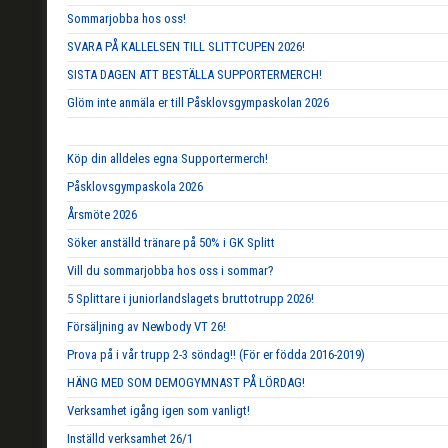
Sommarjobba hos oss!
SVARA PÅ KALLELSEN TILL SLITTCUPEN 2026!
SISTA DAGEN ATT BESTÄLLA SUPPORTERMERCH!
Glöm inte anmäla er till Påsklovsgympaskolan 2026
Köp din alldeles egna Supportermerch!
Påsklovsgympaskola 2026
Årsmöte 2026
Söker anställd tränare på 50% i GK Splitt
Vill du sommarjobba hos oss i sommar?
5 Splittare i juniorlandslagets bruttotrupp 2026!
Försäljning av Newbody VT 26!
Prova på i vår trupp 2-3 söndag!! (För er födda 2016-2019)
HÄNG MED SOM DEMOGYMNAST PÅ LÖRDAG!
Verksamhet igång igen som vanligt!
Inställd verksamhet 26/1