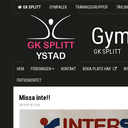
GK SPLITT
GYMPALEK
TRÄNINGSGRUPPER
TÄVLI
Gym
GK SPLITT
HEM
FÖRENINGEN
KONTAKT
BOKA PLATS HÄR
I
FRITIDSKORTET
Missa inte!!
2019-03-18 12:36