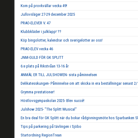
Kom på provkvällar vecka 49!
Jullovsläger 27-29 december 2025
PRAO-ELEVER V. 47
Klubbkläder i julklapp! ??
Köp bingolotter, kalendrar och sverigelotter av oss!
PRAO-ELEV vecka 46
JNM-GULD FÖR GK SPLITT
6:e plats på Rikstvåan 13-16 år
ANMÄL ER TILL JULSHOWEN- sista påminnelsen
Delikatesskungen- Påminnelse om att skicka in era beställningar senast 2/
Grymma prestationer!
Höstlovsgympaskolan 2025- Blev succé!
Julshow 2025- "The Splitt Musical"
En bra deal för GK Splitt när du bokar rådgivningsmöte hos Sparbanken S
Tips på parkering på tävlingen i Sjöbo
Startordning RegionTrean