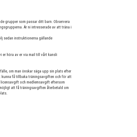
p de grupper som passar ditt barn. Observera
ingsgrupperna. Är ni intresserade av att träna i
lj sedan instruktionerna gällande
r höra av er via mail till vårt kansli
llfälle, om man önskar säga upp sin plats efter
unna få tillbaka träningsavgiften och för att
a licensavgift och medlemsavgift eftersom
jligt att få träningsavgiften återbetald om
lats.