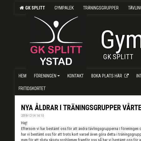
GK SPLITT
GYMPALEK
TRÄNINGSGRUPPER
TÄVLI
Gym
GK SPLITT
HEM
FÖRENINGEN
KONTAKT
BOKA PLATS HÄR
I
FRITIDSKORTET
NYA ÅLDRAR I TRÄNINGSGRUPPER VÅRT
2018-12-14 14:10
Hej!
Eftersom vi har bestämt oss för att ändra tävlingsgrupperna i föreningen o
har vi bestämt oss för att trots kort varsel även göra detta i träningsgrupp
men för att sluta skjuta problemen framför oss så har vi bestämt oss för 