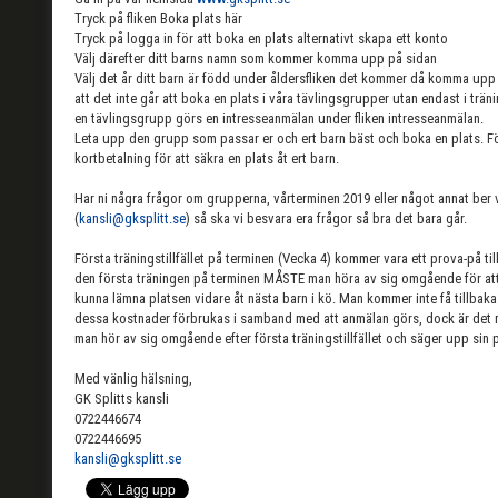
Tryck på fliken Boka plats här
Tryck på logga in för att boka en plats alternativt skapa ett konto
Välj därefter ditt barns namn som kommer komma upp på sidan
Välj det år ditt barn är född under åldersfliken det kommer då komma up
att det inte går att boka en plats i våra tävlingsgrupper utan endast i trän
en tävlingsgrupp görs en intresseanmälan under fliken intresseanmälan.
Leta upp den grupp som passar er och ert barn bäst och boka en plats. Fö
kortbetalning för att säkra en plats åt ert barn.
Har ni några frågor om grupperna, vårterminen 2019 eller något annat ber vi e
(
kansli@gksplitt.se
) så ska vi besvara era frågor så bra det bara går.
Första träningstillfället på terminen (Vecka 4) kommer vara ett prova-på ti
den första träningen på terminen MÅSTE man höra av sig omgående för att k
kunna lämna platsen vidare åt nästa barn i kö. Man kommer inte få tillbak
dessa kostnader förbrukas i samband med att anmälan görs, dock är det mö
man hör av sig omgående efter första träningstillfället och säger upp sin p
Med vänlig hälsning,
GK Splitts kansli
0722446674
0722446695
kansli@gksplitt.se