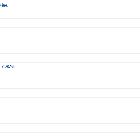
kåne.
 BIDRAG!