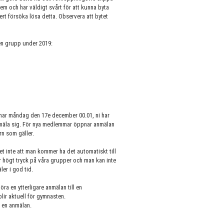
em och har väldigt svårt för att kunna byta
kert försöka lösa detta. Observera att bytet
ken grupp under 2019:
pnar måndag den 17e december 00.01, ni har
 anmäla sig. För nya medlemmar öppnar anmälan
rn som gäller.
et inte att man kommer ha det automatiskt till
 högt tryck på våra grupper och man kan inte
ler i god tid.
öra en ytterligare anmälan till en
blir aktuell för gymnasten.
a en anmälan.