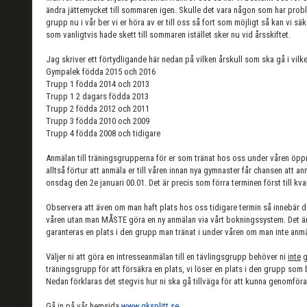
ändra jättemycket till sommaren igen. Skulle det vara någon som har probl
grupp nu i vår ber vi er höra av er till oss så fort som möjligt så kan vi sä
som vanligtvis hade skett till sommaren istället sker nu vid årsskiftet.
Jag skriver ett förtydligande här nedan på vilken årskull som ska gå i vil
Gympalek födda 2015 och 2016
Trupp 1 födda 2014 och 2013
Trupp 1 2 dagars födda 2013
Trupp 2 födda 2012 och 2011
Trupp 3 födda 2010 och 2009
Trupp 4 födda 2008 och tidigare
Anmälan till träningsgrupperna för er som tränat hos oss under våren öp
alltså förtur att anmäla er till våren innan nya gymnaster får chansen att
onsdag den 2e januari 00.01. Det är precis som förra terminen först till kva
Observera att även om man haft plats hos oss tidigare termin så innebär d
våren utan man MÅSTE göra en ny anmälan via vårt bokningssystem. Det är
garanteras en plats i den grupp man tränat i under våren om man inte anmä
Väljer ni att göra en intresseanmälan till en tävlingsgrupp behöver ni
inte
g
träningsgrupp för att försäkra en plats, vi löser en plats i den grupp som 
Nedan förklaras det stegvis hur ni ska gå tillväga för att kunna genomför
Gå in på vår hemsida
www.gksplitt.se