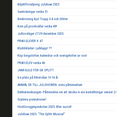
Biljettförsäljning Julshow 2025
Samträningar vecka 51
Beskrivning Kjol Trupp 3-4 och Glitter
Kom på provkvällar vecka 49!
Jullovsläger 27-29 december 2025
PRAO-ELEVER V. 47
Klubbkläder i julklapp! ??
Köp bingolotter, kalendrar och sverigelotter av oss!
PRAO-ELEV vecka 46
JNM-GULD FÖR GK SPLITT
6:e plats på Rikstvåan 13-16 år
ANMÄL ER TILL JULSHOWEN- sista påminnelsen
Delikatesskungen- Påminnelse om att skicka in era beställningar senast 2/
Grymma prestationer!
Höstlovsgympaskolan 2025- Blev succé!
Julshow 2025- "The Splitt Musical"