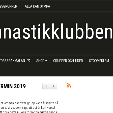
NGSGRUPPER
ALLA KAN GYMPA
nastikklubben 
NTRESSEANMÄLAN
SHOP
GRUPPER OCH TIDER
STÖDMEDLEM
ERMIN 2019
<
>
ch att man där byter grupp varje årsskifte så
erna. Vi vet som sagt att det är kort varsel
att göra detta nu och förhoppningsvis slippa