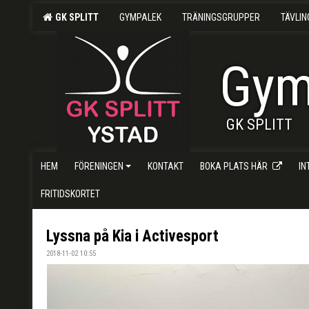
GK SPLITT
GYMPALEK
TRÄNINGSGRUPPER
TÄVLI
Gym
GK SPLITT
HEM
FÖRENINGEN
KONTAKT
BOKA PLATS HÄR
I
FRITIDSKORTET
Lyssna på Kia i Activesport
2018-11-02 10:55