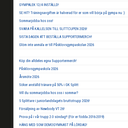
GYMPALEK 12/4 INSTÄLLD!
SE HIT! Träningsavgiften är halverad för er som vill börja på gympa nu :)
Sommarjobba hos oss!
SVARA PÅ KALLELSEN TILL SLITTCUPEN 2026!
SISTA DAGEN ATT BESTÄLLA SUPPORTERMERCH!
Glöm inte anmäla er till Påsklovsgympaskolan 2026
Köp din alldeles egna Supportermerch!
Påsklovsgympaskola 2026
Årsmöte 2026
Söker anställd tränare på 50% i GK Splitt
Vill du sommarjobba hos oss i sommar?
5 Splittare i juniorlandslagets bruttotrupp 2026!
Försäljning av Newbody VT 26!
Prova på i vår trupp 2-3 söndag!! (För er födda 2016-2019)
HÄNG MED SOM DEMOGYMNAST PÅ LÖRDAG!