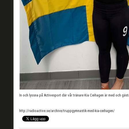
In och lyssna på Activesport där vår tränare Kia Ceihagen är med och gäst
http://radioactive.se/archive/truppgymnastik-med-kia-ceihagen/