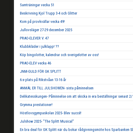
Samträningar vecka 51
Beskrivning Kjol Trupp 3-4 och Glitter
Kom på provkvällar vecka 49!
Jullovsläger 27-29 december 2025
PRAO-ELEVER V. 47
Klubbkläder i julklapp! ??
Köp bingolotter, kalendrar och sverigelotter av oss!
PRAO-ELEV vecka 46
JNM-GULD FÖR GK SPLITT
6:e plats på Rikstvåan 13-16 år
ANMÄL ER TILL JULSHOWEN- sista påminnelsen
Delikatesskungen- Påminnelse om att skicka in era beställningar senast 2/
Grymma prestationer!
Höstlovsgympaskolan 2025- Blev succé!
Julshow 2025- "The Splitt Musical"
En bra deal för GK Splitt när du bokar rådgivningsmöte hos Sparbanken S