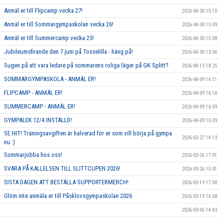
Anmäl er till Flipcamp vecka 27!
2026-04-30 15:10
Anmäl er till Sommargympaskolan vecka 26!
2026-04-30 15:09
Anmäl er till Summercamp vecka 25!
2026-04-30 15:08
Jubileumsfirande den 7 juni på Tosselilla - häng på!
2026-04-30 13:56
Sugen på att vara ledare på sommarens roliga läger på GK Splitt?
2026-04-13 18:25
SOMMARGYMPASKOLA - ANMÄL ER!
2026-04-09 16:11
FLIPCAMP - ANMÄL ER!
2026-04-09 16:10
SUMMERCAMP - ANMÄL ER!
2026-04-09 16:09
GYMPALEK 12/4 INSTÄLLD!
2026-04-09 15:09
SE HIT! Träningsavgiften är halverad för er som vill börja på gympa
2026-03-27 14:13
nu :)
Sommarjobba hos oss!
2026-03-26 17:01
SVARA PÅ KALLELSEN TILL SLITTCUPEN 2026!
2026-03-26 15:01
SISTA DAGEN ATT BESTÄLLA SUPPORTERMERCH!
2026-03-19 17:00
Glöm inte anmäla er till Påsklovsgympaskolan 2026
2026-03-19 16:58
2026-03-06 14:43