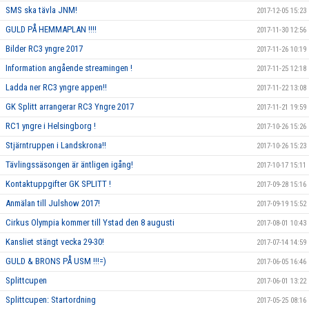
SMS ska tävla JNM!
2017-12-05 15:23
GULD PÅ HEMMAPLAN !!!!
2017-11-30 12:56
Bilder RC3 yngre 2017
2017-11-26 10:19
Information angående streamingen !
2017-11-25 12:18
Ladda ner RC3 yngre appen!!
2017-11-22 13:08
GK Splitt arrangerar RC3 Yngre 2017
2017-11-21 19:59
RC1 yngre i Helsingborg !
2017-10-26 15:26
Stjärntruppen i Landskrona!!
2017-10-26 15:23
Tävlingssäsongen är äntligen igång!
2017-10-17 15:11
Kontaktuppgifter GK SPLITT !
2017-09-28 15:16
Anmälan till Julshow 2017!
2017-09-19 15:52
Cirkus Olympia kommer till Ystad den 8 augusti
2017-08-01 10:43
Kansliet stängt vecka 29-30!
2017-07-14 14:59
GULD & BRONS PÅ USM !!!=)
2017-06-05 16:46
Splittcupen
2017-06-01 13:22
Splittcupen: Startordning
2017-05-25 08:16