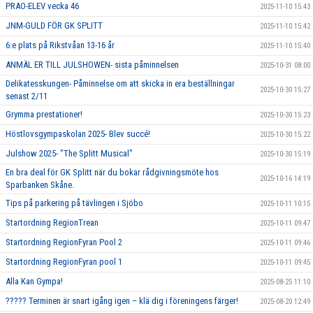
PRAO-ELEV vecka 46
2025-11-10 15:43
JNM-GULD FÖR GK SPLITT
2025-11-10 15:42
6:e plats på Rikstvåan 13-16 år
2025-11-10 15:40
ANMÄL ER TILL JULSHOWEN- sista påminnelsen
2025-10-31 08:00
Delikatesskungen- Påminnelse om att skicka in era beställningar
2025-10-30 15:27
senast 2/11
Grymma prestationer!
2025-10-30 15:23
Höstlovsgympaskolan 2025- Blev succé!
2025-10-30 15:22
Julshow 2025- "The Splitt Musical"
2025-10-30 15:19
En bra deal för GK Splitt när du bokar rådgivningsmöte hos
2025-10-16 14:19
Sparbanken Skåne.
Tips på parkering på tävlingen i Sjöbo
2025-10-11 10:15
Startordning RegionTrean
2025-10-11 09:47
Startordning RegionFyran Pool 2
2025-10-11 09:46
Startordning RegionFyran pool 1
2025-10-11 09:45
Alla Kan Gympa!
2025-08-25 11:10
????? Terminen är snart igång igen – klä dig i föreningens färger!
2025-08-20 12:49