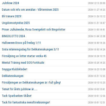
Julshow 2024
2024-12-13 20:00
Datum och info om anmälan - Vårterminen 2025
2024-11-27 14:25
Bli tränare 2025!
2024-11-26 15:12
Ungdomsstyrelse 2025
2024-11-21 14:47
Priser Julkalender, Rosa Sverigelott och Bingolotter
2024-11-05 14:41
BINGOLOTTO 2024
2024-11-04 13:38
Halloween-Disco på fredag 1/11
2024-10-30 14:26
Sista inlämningsdag för Delikatesskungen 3/11
2024-10-30 14:24
Försäljning av lotter startar vecka 45
2024-10-24 15:19
Mental Träning med SOS-Fortitude
2024-10-24 14:25
Snygga Klubbkläder!
2024-10-23 15:08
Delikatesskungen
2024-10-21 12:25
Försäljningen av Delikatesskungen är i full gång!
2024-10-10 15:25
Temat för årets julshow är…..
2024-10-03 10:41
Tack Sparbanken Skåne!
2024-10-01 12:56
Tack för fantastiska mensföreläsningar!
2024-10-01 12:51