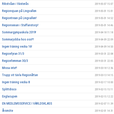
Rikstvåan i Västerås
2019-05-07 15:07
Regionsjuan på Lingvallen
2019-05-01 15:01
Regiontrean på Lingvallen!
2019-05-01 14:52
Regionsexan i Staffanstorp!
2019-05-01 14:46
Sommargympaskola 2019!
2019-04-18 11:18
Sommarjobba hos oss!!!
2019-04-09 22:09
Ingen träning vecka 16!
2019-04-09 14:50
Regionfyran 31/3
2019-03-31 22:08
Regionfemman 30/3
2019-03-31 22:05
Missa inte!!
2019-03-18 12:36
Trupp vit tävla Regionåttan
2019-03-13 14:15
Ingen träning vecka 8
2019-02-17 10:00
Splittdisco
2019-02-15 15:11
Englacupen
2019-02-15 12:22
EN MEDLEMSSERVICE I VÄRLDSKLASS
2019-02-07 11:39
Årsmöte
2019-02-01 14:31