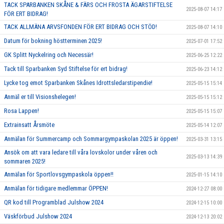
TACK SPARBANKEN SKÅNE & FÄRS OCH FROSTA ÄGARSTIFTELSE
2025-08-07 14:17
FÖR ERT BIDRAG!
TACK ALLMÄNA ARVSFONDEN FÖR ERT BIDRAG OCH STÖD!
2025-08-07 14:10
Datum för bokning höstterminen 2025!
2025-07-01 17:52
GK Splitt Nyckelring och Necessär!
2025-06-25 12:22
Tack till Sparbanken Syd Stiftelse för ert bidrag!
2025-06-23 14:12
Lycke tog emot Sparbanken Skånes Idrottsledarstipendie!
2025-05-15 15:14
Anmäl er till Visionshelegen!
2025-05-15 15:12
Rosa Lappen!
2025-05-15 15:07
Extrainsatt Årsmöte
2025-05-14 12:07
Anmälan för Summercamp och Sommargympaskolan 2025 är öppen!
2025-03-31 13:15
Ansök om att vara ledare till våra lovskolor under våren och
2025-03-13 14:39
sommaren 2025!
Anmälan för Sportlovsgympaskola öppen!!
2025-01-15 14:10
Anmälan för tidigare medlemmar ÖPPEN!
2024-12-27 08:00
QR kod till Programblad Julshow 2024
2024-12-15 10:00
Väskförbud Julshow 2024
2024-12-13 20:02