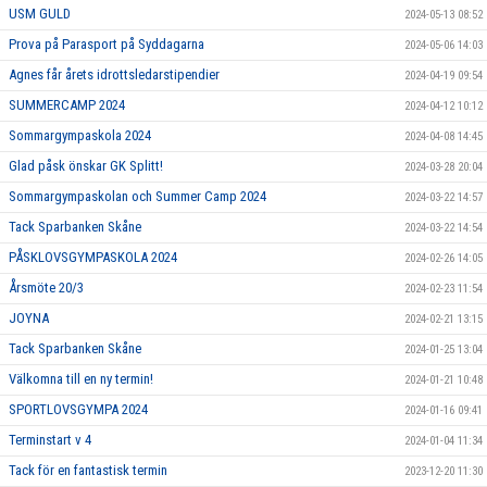
USM GULD
2024-05-13 08:52
Prova på Parasport på Syddagarna
2024-05-06 14:03
Agnes får årets idrottsledarstipendier
2024-04-19 09:54
SUMMERCAMP 2024
2024-04-12 10:12
Sommargympaskola 2024
2024-04-08 14:45
Glad påsk önskar GK Splitt!
2024-03-28 20:04
Sommargympaskolan och Summer Camp 2024
2024-03-22 14:57
Tack Sparbanken Skåne
2024-03-22 14:54
PÅSKLOVSGYMPASKOLA 2024
2024-02-26 14:05
Årsmöte 20/3
2024-02-23 11:54
JOYNA
2024-02-21 13:15
Tack Sparbanken Skåne
2024-01-25 13:04
Välkomna till en ny termin!
2024-01-21 10:48
SPORTLOVSGYMPA 2024
2024-01-16 09:41
Terminstart v 4
2024-01-04 11:34
Tack för en fantastisk termin
2023-12-20 11:30