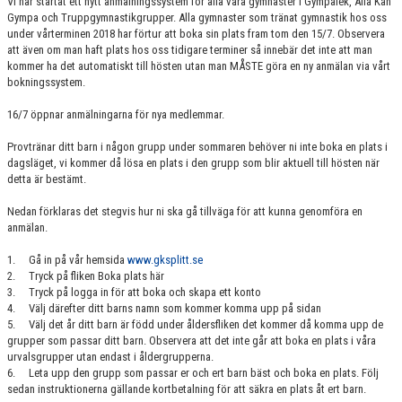
Vi har startat ett nytt anmälningssystem för alla våra gymnaster i Gympalek, Alla Kan
GRUPPER OCH TIDER
Gympa och Truppgymnastikgrupper. Alla gymnaster som tränat gymnastik hos oss
under vårterminen 2018 har förtur att boka sin plats fram tom den 15/7. Observera
att även om man haft plats hos oss tidigare terminer så innebär det inte att man
STÖDMEDLEM
kommer ha det automatiskt till hösten utan man MÅSTE göra en ny anmälan via vårt
bokningssystem.
SPONSRING
16/7 öppnar anmälningarna för nya medlemmar.
FRÅGOR & SVAR
Provtränar ditt barn i någon grupp under sommaren behöver ni inte boka en plats i
dagsläget, vi kommer då lösa en plats i den grupp som blir aktuell till hösten när
FUNKTIONÄRER
detta är bestämt.
FRITIDSKORTET
Nedan förklaras det stegvis hur ni ska gå tillväga för att kunna genomföra en
anmälan.
1. Gå in på vår hemsida
www.gksplitt.se
2. Tryck på fliken Boka plats här
3. Tryck på logga in för att boka och skapa ett konto
4. Välj därefter ditt barns namn som kommer komma upp på sidan
5. Välj det år ditt barn är född under åldersfliken det kommer då komma upp de
grupper som passar ditt barn. Observera att det inte går att boka en plats i våra
urvalsgrupper utan endast i åldergrupperna.
6. Leta upp den grupp som passar er och ert barn bäst och boka en plats. Följ
sedan instruktionerna gällande kortbetalning för att säkra en plats åt ert barn.