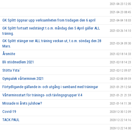
2021-04-23 12:05
2021-04-23 08:45
GK Splitt öppnar upp verksamheten from tisdagen den 6 april
2021-04-04 18:03
GK Splitt fortsatt nedstängt t.o.m. måndag den 5 April gäller ALL
2021-03-26 14:10
träning.
GK Splitt stänger ner ALL träning veckan ut, t.o.m. söndag den 28
2021-03-24 09:30
Mars.
Årsmöte
2021-02-18 14:33
Bli stödmedlem 2021
2021-02-18 14:23
Stötta Ysta´
2021-02-12 09:07
Gympalek vårterminen 2021
2021-02-08 09:59
Förtydligande gällande in- och utgång i samband med träningar
2021-01-29 12:54
Vårterminsstart för tränings- och tävlingsgrupper V.4
2021-01-21 21:59
Missade ni årets julshow?
2021-01-14 11:38
Covid-19
2020-12-30 12:09
TACK PAUL
2020-12-22 14:16
2020-12-22 14:00