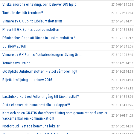
Vi ska anordna en tävling, och behöver DIN hjälp!!
2017-01-13 10:38
Tack för den här terminen!!
2016-12-23 10:34
Vinnare av GK Splitt jubileumslotteri!!!!
2016-12-18 14:41
Priser till GK Splitts Jubileumslotteri
2016-12-15 13:54
Påminnelse: Dags att lämna in jubileumslotten !
2016-12-13 15:17
Julshow 2016!!
2016-12-13 13:36
Vinnare av GK Splitts Delikatesskungen-tävling är ......
2016-12-10 13:46
Terminsavslutning!
2016-11-23 14:57
GK Splitts Jubileumslotteri – Stöd vår förening!!
2016-11-22 14:33
Biljettförsäljning - Julshow 2016
2016-11-21 14:43
2016-11-17 12:12
Lastbilskörkort och/eller tillgång till täckt lastbil?
2016-11-15 13:04
Sista chansen att hinna beställa julklappar!!!
2016-11-14 13:26
Kom och se en GRATIS dansföreställning som genom ett språkmyller
2016-11-04 11:25
väcker tankar om kommunikation!
Nötförbud i Ystads kommuns lokaler
2016-10-26 14:00