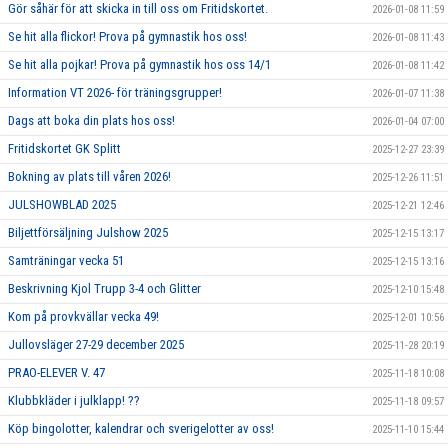
Gör såhär för att skicka in till oss om Fritidskortet.
2026-01-08 11:59
Se hit alla flickor! Prova på gymnastik hos oss!
2026-01-08 11:43
Se hit alla pojkar! Prova på gymnastik hos oss 14/1
2026-01-08 11:42
Information VT 2026- för träningsgrupper!
2026-01-07 11:38
Dags att boka din plats hos oss!
2026-01-04 07:00
Fritidskortet GK Splitt
2025-12-27 23:39
Bokning av plats till våren 2026!
2025-12-26 11:51
JULSHOWBLAD 2025
2025-12-21 12:46
Biljettförsäljning Julshow 2025
2025-12-15 13:17
Samträningar vecka 51
2025-12-15 13:16
Beskrivning Kjol Trupp 3-4 och Glitter
2025-12-10 15:48
Kom på provkvällar vecka 49!
2025-12-01 10:56
Jullovsläger 27-29 december 2025
2025-11-28 20:19
PRAO-ELEVER V. 47
2025-11-18 10:08
Klubbkläder i julklapp! ??
2025-11-18 09:57
Köp bingolotter, kalendrar och sverigelotter av oss!
2025-11-10 15:44