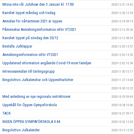
Missa inte vår Julshow den 3 Januari kl. 17:00
2020-12-21 14:42
Kansliet öppet måndag och tisdag
2020-12-20 12:59
Anmälan för vårterminen 2021 är öppen
2020-12-18 09:19
Påminnelse Anmälningsinformation inför VT2021
2020-12-15 09:26
Kansliet öppet på söndag den 20/12
2020-12-15 08:59
Beställa Julklappar
2020-12-03 13:57
Anmälningsinformation inför VT2021
2020-12-02 13:35
Uppdaterad information angående Covid-19 inom familjen
2020-12-02 10:34
Intresseanmälan till tävlingsgrupp
2020-11-30 15:17
Bingolottos Julkalendrar och Uppesittarlotter
2020-11-27 13:44
2020-10-30 10:23
Med anledning av nya regionala restriktioner
2020-10-29 09:49
Uppehåll för Öppen Gympaförskola
2020-10-28 10:06
TACK
2020-10-27 09:17
INGEN ÖPPEN GYMPAFÖRSKOLA V.44
2020-10-26 12:03
Bingolottos Julkalender
2020-10-15 12:59