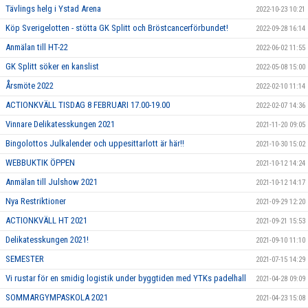
Tävlings helg i Ystad Arena
2022-10-23 10:21
Köp Sverigelotten - stötta GK Splitt och Bröstcancerförbundet!
2022-09-28 16:14
Anmälan till HT-22
2022-06-02 11:55
GK Splitt söker en kanslist
2022-05-08 15:00
Årsmöte 2022
2022-02-10 11:14
ACTIONKVÄLL TISDAG 8 FEBRUARI 17.00-19.00
2022-02-07 14:36
Vinnare Delikatesskungen 2021
2021-11-20 09:05
Bingolottos Julkalender och uppesittarlott är här!!
2021-10-30 15:02
WEBBUKTIK ÖPPEN
2021-10-12 14:24
Anmälan till Julshow 2021
2021-10-12 14:17
Nya Restriktioner
2021-09-29 12:20
ACTIONKVÄLL HT 2021
2021-09-21 15:53
Delikatesskungen 2021!
2021-09-10 11:10
SEMESTER
2021-07-15 14:29
Vi rustar för en smidig logistik under byggtiden med YTKs padelhall
2021-04-28 09:09
SOMMARGYMPASKOLA 2021
2021-04-23 15:08