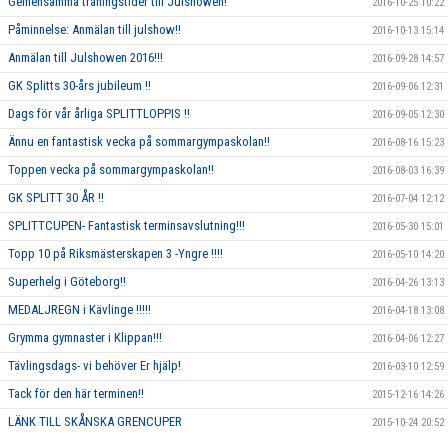
Gemensamma träningstider till Julshowen!
2016-10-25 10:22
Påminnelse: Anmälan till julshow!!
2016-10-13 15:14
Anmälan till Julshowen 2016!!!
2016-09-28 14:57
GK Splitts 30-års jubileum !!
2016-09-06 12:31
Dags för vår årliga SPLITTLOPPIS !!
2016-09-05 12:30
Ännu en fantastisk vecka på sommargympaskolan!!
2016-08-16 15:23
Toppen vecka på sommargympaskolan!!
2016-08-03 16:39
GK SPLITT 30 ÅR !!
2016-07-04 12:12
SPLITTCUPEN- Fantastisk terminsavslutning!!!
2016-05-30 15:01
Topp 10 på Riksmästerskapen 3 -Yngre !!!!
2016-05-10 14:20
Superhelg i Göteborg!!
2016-04-26 13:13
MEDALJREGN i Kävlinge !!!!!
2016-04-18 13:08
Grymma gymnaster i Klippan!!!
2016-04-06 12:27
Tävlingsdags- vi behöver Er hjälp!
2016-03-10 12:59
Tack för den här terminen!!
2015-12-16 14:26
LÄNK TILL SKÅNSKA GRENCUPER
2015-10-24 20:52