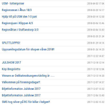
USM - lotteripriser
2018-04-05 17:04
Regionsexan i Åhus 18/3
2018-03-20 16:17
Hjälp till på USM den 1-3 juni
2018-03-14 12:50
Regionsjuan i Klippan 4/3
2018-03-06 15:46
Regionåttan i Staffanstorp 3/3
2018-03-06 15:43
2018-02-20 21:24
SPLITTLOPPIS!
2018-01-29 14:14
Uppsamlingsdatum för shopen våren 2018!!
2018-01-26 14:23
2017-12-22 14:47
JULSHOW 2017
2017-12-18 12:14
Köp Bingolotto
2017-12-18 12:04
Vinnare av Delikatesskungens-tävling är ......
2017-12-13 14:20
Välkommen på föreningsdagar!!
2017-12-07 14:57
Biljettinformation Julshow 2017
2017-12-07 13:32
Biljettinformation Julshow 2017
2017-12-06 15:40
SMS tog silver på RC för killar i helgen!!
2017-12-05 15:32