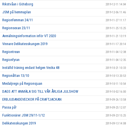
Rikstvåan i Göteborg
2019-12-11 14:04
JSM på hemmaplan
2019-12-06 11:46
Regionfemman 24/11
2019-11-27 11:17
Regionsexan 23/11
2019-11-25 15:25
Anmälningsinformation inför VT 2020
2019-11-21 13:19
Vinnare Delikatesskungen 2019
2019-11-17 20:14
Regiontrean
2019-11-04 12:38
Regionfyran
2019-11-04 12:35
Inställd träning endast helgen Vecka 48
2019-10-21 10:33
Regionåttan 13/10
2019-10-13 20:53
Medaljregn på Regionsjuan
2019-10-11 10:54
DAGS ATT ANMÄLA SIG TILL VÅR ÅRLIGA JULSHOW
2019-10-02 16:00
ERBJUDANDEVECKOR PÅ CRAFTJACKAN
2019-09-26 13:58
Passa på!
2019-09-25 12:07
Funktionärer JSM 29/11-1/12
2019-09-23 15:25
Delikatesskungen 2019
2019-09-13 14:08