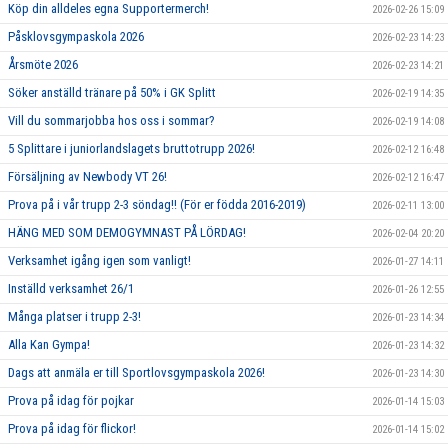
Köp din alldeles egna Supportermerch!
2026-02-26 15:09
Påsklovsgympaskola 2026
2026-02-23 14:23
Årsmöte 2026
2026-02-23 14:21
Söker anställd tränare på 50% i GK Splitt
2026-02-19 14:35
Vill du sommarjobba hos oss i sommar?
2026-02-19 14:08
5 Splittare i juniorlandslagets bruttotrupp 2026!
2026-02-12 16:48
Försäljning av Newbody VT 26!
2026-02-12 16:47
Prova på i vår trupp 2-3 söndag!! (För er födda 2016-2019)
2026-02-11 13:00
HÄNG MED SOM DEMOGYMNAST PÅ LÖRDAG!
2026-02-04 20:20
Verksamhet igång igen som vanligt!
2026-01-27 14:11
Inställd verksamhet 26/1
2026-01-26 12:55
Många platser i trupp 2-3!
2026-01-23 14:34
Alla Kan Gympa!
2026-01-23 14:32
Dags att anmäla er till Sportlovsgympaskola 2026!
2026-01-23 14:30
Prova på idag för pojkar
2026-01-14 15:03
Prova på idag för flickor!
2026-01-14 15:02