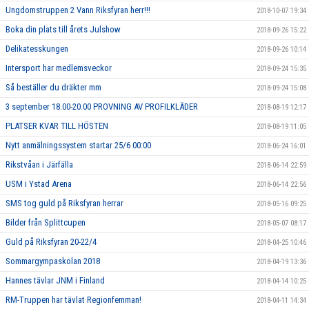
Ungdomstruppen 2 Vann Riksfyran herr!!!
2018-10-07 19:34
Boka din plats till årets Julshow
2018-09-26 15:22
Delikatesskungen
2018-09-26 10:14
Intersport har medlemsveckor
2018-09-24 15:35
Så beställer du dräkter mm
2018-09-24 15:08
3 september 18.00-20.00 PROVNING AV PROFILKLÄDER
2018-08-19 12:17
PLATSER KVAR TILL HÖSTEN
2018-08-19 11:05
Nytt anmälningssystem startar 25/6 00:00
2018-06-24 16:01
Rikstvåan i Järfälla
2018-06-14 22:59
USM i Ystad Arena
2018-06-14 22:56
SMS tog guld på Riksfyran herrar
2018-05-16 09:25
Bilder från Splittcupen
2018-05-07 08:17
Guld på Riksfyran 20-22/4
2018-04-25 10:46
Sommargympaskolan 2018
2018-04-19 13:36
Hannes tävlar JNM i Finland
2018-04-14 10:25
RM-Truppen har tävlat Regionfemman!
2018-04-11 14:34