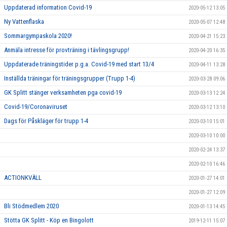
Uppdaterad information Covid-19
2020-05-12 13:05
Ny Vattenflaska
2020-05-07 12:48
Sommargympaskola 2020!
2020-04-21 15:23
Anmäla intresse för provträning i tävlingsgrupp!
2020-04-20 16:35
Uppdaterade träningstider p.g.a. Covid-19 med start 13/4
2020-04-11 13:28
Inställda träningar för träningsgrupper (Trupp 1-4)
2020-03-28 09:06
GK Splitt stänger verksamheten pga covid-19
2020-03-13 12:24
Covid-19/Coronaviruset
2020-03-12 13:10
Dags för Påskläger för trupp 1-4
2020-03-10 15:01
2020-03-10 10:00
2020-02-24 13:37
2020-02-10 16:46
ACTIONKVÄLL
2020-01-27 14:01
2020-01-27 12:09
Bli Stödmedlem 2020
2020-01-13 14:45
Stötta GK Splitt - Köp en Bingolott
2019-12-11 15:07