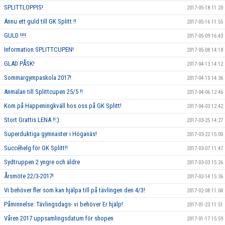
SPLITTLOPPIS!
2017-05-18 11:20
Ännu ett guld till GK Splitt !!
2017-05-16 11:55
GULD !!!!
2017-05-09 16:43
Information SPLITTCUPEN!
2017-05-08 14:18
GLAD PÅSK!
2017-04-13 14:12
Sommargympaskola 2017!
2017-04-10 14:36
Anmälan till Splittcupen 25/5 !!
2017-04-06 12:46
Kom på Happeningkväll hos oss på GK Splitt!
2017-04-03 12:42
Stort Grattis LENA !!:)
2017-03-25 14:27
Superduktiga gymnaster i Höganäs!
2017-03-22 15:00
Succéhelg för GK Splitt!!
2017-03-07 11:47
Sydtruppen 2 yngre och äldre
2017-03-03 15:26
Årsmöte 22/3-2017!
2017-02-14 15:36
Vi behöver fler som kan hjälpa till på tävlingen den 4/3!
2017-02-08 11:04
Påminnelse: Tävlingsdags- vi behöver Er hjälp!
2017-01-23 11:51
Våren 2017 uppsamlingsdatum för shopen
2017-01-17 15:59