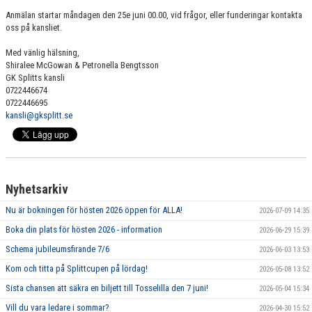
Anmälan startar måndagen den 25e juni 00.00, vid frågor, eller funderingar kontakta
oss på kansliet.
Med vänlig hälsning,
Shiralee McGowan & Petronella Bengtsson
GK Splitts kansli
0722446674
0722446695
kansli@gksplitt.se
Nyhetsarkiv
Nu är bokningen för hösten 2026 öppen för ALLA!
2026-07-09 14:35
Boka din plats för hösten 2026 - information
2026-06-29 15:39
Schema jubileumsfirande 7/6
2026-06-03 13:53
Kom och titta på Splittcupen på lördag!
2026-05-08 13:52
Sista chansen att säkra en biljett till Tosselilla den 7 juni!
2026-05-04 15:34
Vill du vara ledare i sommar?
2026-04-30 15:52