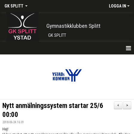
GK SPLITT
LOGGA IN
Gymnastikklubben Splitt
GK SPLITT
HEM
FÖRENINGEN
KONTAKT
BOKA PLATS HÄR
Nytt anmälningssystem startar 25/6
<
>
INTRESSEANMÄLAN
00:00
2018-06-24 16:01
SHOP
Hej!