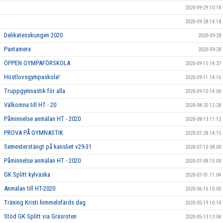
2020-09-29 10:18
2020-09-28 14:18
Delikatesskungen 2020
2020-09-28
Pantamera
2020-09-28
ÖPPEN GYMPAFÖRSKOLA
2020-09-15 14:37
Höstlovsgympaskola!
2020-09-11 14:16
Truppgymnastik för alla
2020-09-10 14:00
Välkomna till HT - 20
2020-08-20 12:28
Påminnelse anmälan HT - 2020
2020-08-13 11:12
PROVA PÅ GYMNASTIK
2020-07-28 14:15
Semesterstängt på kansliet v29-31
2020-07-10 08:00
Påminnelse anmälan HT - 2020
2020-07-08 15:00
GK Splitt kylväska
2020-07-01 11:04
Anmälan till HT-2020
2020-06-16 10:00
Träning Kristi himmelsfärds dag
2020-05-19 10:14
Stöd GK Splitt via Gräsroten
2020-05-13 13:04