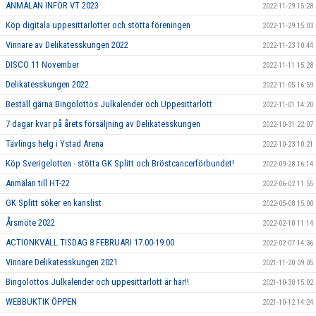
ANMÄLAN INFÖR VT 2023
2022-11-29 15:28
Köp digitala uppesittarlotter och stötta föreningen
2022-11-29 15:03
Vinnare av Delikatesskungen 2022
2022-11-23 10:44
DISCO 11 November
2022-11-11 15:28
Delikatesskungen 2022
2022-11-05 16:59
Beställ gärna Bingolottos Julkalender och Uppesittarlott
2022-11-01 14:20
7 dagar kvar på årets försäljning av Delikatesskungen
2022-10-31 22:07
Tävlings helg i Ystad Arena
2022-10-23 10:21
Köp Sverigelotten - stötta GK Splitt och Bröstcancerförbundet!
2022-09-28 16:14
Anmälan till HT-22
2022-06-02 11:55
GK Splitt söker en kanslist
2022-05-08 15:00
Årsmöte 2022
2022-02-10 11:14
ACTIONKVÄLL TISDAG 8 FEBRUARI 17.00-19.00
2022-02-07 14:36
Vinnare Delikatesskungen 2021
2021-11-20 09:05
Bingolottos Julkalender och uppesittarlott är här!!
2021-10-30 15:02
WEBBUKTIK ÖPPEN
2021-10-12 14:24