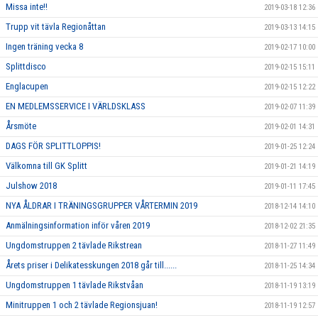
Missa inte!!
2019-03-18 12:36
Trupp vit tävla Regionåttan
2019-03-13 14:15
Ingen träning vecka 8
2019-02-17 10:00
Splittdisco
2019-02-15 15:11
Englacupen
2019-02-15 12:22
EN MEDLEMSSERVICE I VÄRLDSKLASS
2019-02-07 11:39
Årsmöte
2019-02-01 14:31
DAGS FÖR SPLITTLOPPIS!
2019-01-25 12:24
Välkomna till GK Splitt
2019-01-21 14:19
Julshow 2018
2019-01-11 17:45
NYA ÅLDRAR I TRÄNINGSGRUPPER VÅRTERMIN 2019
2018-12-14 14:10
Anmälningsinformation inför våren 2019
2018-12-02 21:35
Ungdomstruppen 2 tävlade Rikstrean
2018-11-27 11:49
Årets priser i Delikatesskungen 2018 går till......
2018-11-25 14:34
Ungdomstruppen 1 tävlade Rikstvåan
2018-11-19 13:19
Minitruppen 1 och 2 tävlade Regionsjuan!
2018-11-19 12:57