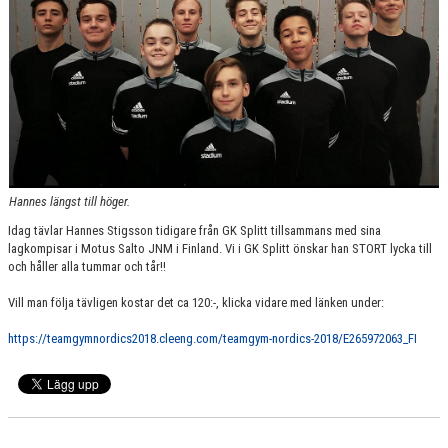
GRUPPER OCH TIDER
STÖDMEDLEM
SPONSRING
FRÅGOR & SVAR
FUNKTIONÄRER
Hannes längst till höger.
FRITIDSKORTET
Idag tävlar Hannes Stigsson tidigare från GK Splitt tillsammans med sina
lagkompisar i Motus Salto JNM i Finland. Vi i GK Splitt önskar han STORT lycka till
och håller alla tummar och tår!!
Vill man följa tävligen kostar det ca 120:-, klicka vidare med länken under:
https://teamgymnordics2018.cleeng.com/teamgym-nordics-2018/E265972063_FI