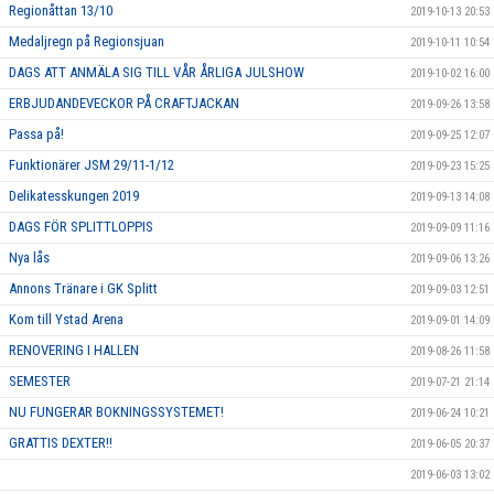
Regionåttan 13/10
2019-10-13 20:53
Medaljregn på Regionsjuan
2019-10-11 10:54
DAGS ATT ANMÄLA SIG TILL VÅR ÅRLIGA JULSHOW
2019-10-02 16:00
ERBJUDANDEVECKOR PÅ CRAFTJACKAN
2019-09-26 13:58
Passa på!
2019-09-25 12:07
Funktionärer JSM 29/11-1/12
2019-09-23 15:25
Delikatesskungen 2019
2019-09-13 14:08
DAGS FÖR SPLITTLOPPIS
2019-09-09 11:16
Nya lås
2019-09-06 13:26
Annons Tränare i GK Splitt
2019-09-03 12:51
Kom till Ystad Arena
2019-09-01 14:09
RENOVERING I HALLEN
2019-08-26 11:58
SEMESTER
2019-07-21 21:14
NU FUNGERAR BOKNINGSSYSTEMET!
2019-06-24 10:21
GRATTIS DEXTER!!
2019-06-05 20:37
2019-06-03 13:02