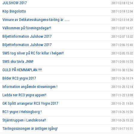
JULSHOW 2017
2017-12-18 12:14
Köp Bingolotto
2017-12-18 12:04
Vinnare av Delikatesskungens-tävling är ......
2017-12-13 14:20
Välkommen på föreningsdagar!!
2017-12-07 14:57
Biljettinformation Julshow 2017
2017-12-07 13:32
Biljettinformation Julshow 2017
2017-12-06 15:40
SMS tog silver på RC för killar i helgen!!
2017-12-05 15:32
SMS ska tävla JNM!
2017-12-05 15:23
GULD PÅ HEMMAPLAN !!!!
2017-11-30 12:56
Bilder RC3 yngre 2017
2017-11-26 10:19
Information angående streamingen !
2017-11-25 12:18
Ladda ner RC3 yngre appen!!
2017-11-22 13:08
GK Splitt arrangerar RC3 Yngre 2017
2017-11-21 19:59
RC1 yngre i Helsingborg !
2017-10-26 15:26
Stjärntruppen i Landskrona!!
2017-10-26 15:23
Tävlingssäsongen är äntligen igång!
2017-10-17 15:11