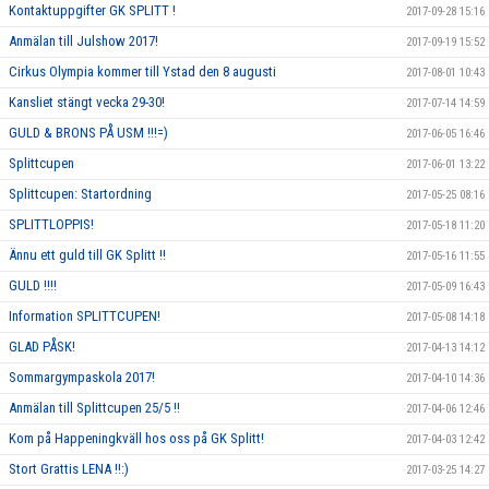
Kontaktuppgifter GK SPLITT !
2017-09-28 15:16
Anmälan till Julshow 2017!
2017-09-19 15:52
Cirkus Olympia kommer till Ystad den 8 augusti
2017-08-01 10:43
Kansliet stängt vecka 29-30!
2017-07-14 14:59
GULD & BRONS PÅ USM !!!=)
2017-06-05 16:46
Splittcupen
2017-06-01 13:22
Splittcupen: Startordning
2017-05-25 08:16
SPLITTLOPPIS!
2017-05-18 11:20
Ännu ett guld till GK Splitt !!
2017-05-16 11:55
GULD !!!!
2017-05-09 16:43
Information SPLITTCUPEN!
2017-05-08 14:18
GLAD PÅSK!
2017-04-13 14:12
Sommargympaskola 2017!
2017-04-10 14:36
Anmälan till Splittcupen 25/5 !!
2017-04-06 12:46
Kom på Happeningkväll hos oss på GK Splitt!
2017-04-03 12:42
Stort Grattis LENA !!:)
2017-03-25 14:27