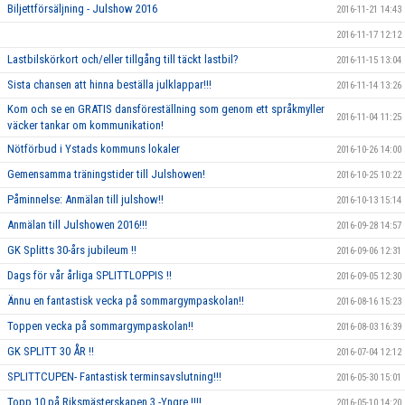
Biljettförsäljning - Julshow 2016
2016-11-21 14:43
2016-11-17 12:12
Lastbilskörkort och/eller tillgång till täckt lastbil?
2016-11-15 13:04
Sista chansen att hinna beställa julklappar!!!
2016-11-14 13:26
Kom och se en GRATIS dansföreställning som genom ett språkmyller
2016-11-04 11:25
väcker tankar om kommunikation!
Nötförbud i Ystads kommuns lokaler
2016-10-26 14:00
Gemensamma träningstider till Julshowen!
2016-10-25 10:22
Påminnelse: Anmälan till julshow!!
2016-10-13 15:14
Anmälan till Julshowen 2016!!!
2016-09-28 14:57
GK Splitts 30-års jubileum !!
2016-09-06 12:31
Dags för vår årliga SPLITTLOPPIS !!
2016-09-05 12:30
Ännu en fantastisk vecka på sommargympaskolan!!
2016-08-16 15:23
Toppen vecka på sommargympaskolan!!
2016-08-03 16:39
GK SPLITT 30 ÅR !!
2016-07-04 12:12
SPLITTCUPEN- Fantastisk terminsavslutning!!!
2016-05-30 15:01
Topp 10 på Riksmästerskapen 3 -Yngre !!!!
2016-05-10 14:20