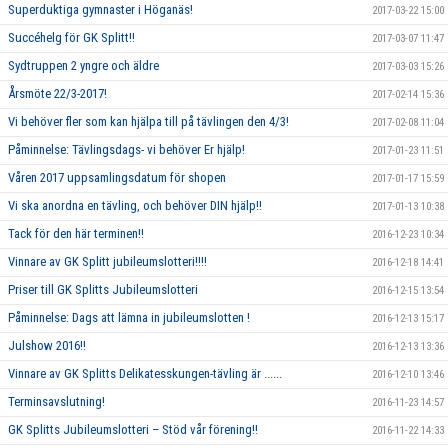
Superduktiga gymnaster i Höganäs!
2017-03-22 15:00
Succéhelg för GK Splitt!!
2017-03-07 11:47
Sydtruppen 2 yngre och äldre
2017-03-03 15:26
Årsmöte 22/3-2017!
2017-02-14 15:36
Vi behöver fler som kan hjälpa till på tävlingen den 4/3!
2017-02-08 11:04
Påminnelse: Tävlingsdags- vi behöver Er hjälp!
2017-01-23 11:51
Våren 2017 uppsamlingsdatum för shopen
2017-01-17 15:59
Vi ska anordna en tävling, och behöver DIN hjälp!!
2017-01-13 10:38
Tack för den här terminen!!
2016-12-23 10:34
Vinnare av GK Splitt jubileumslotteri!!!!
2016-12-18 14:41
Priser till GK Splitts Jubileumslotteri
2016-12-15 13:54
Påminnelse: Dags att lämna in jubileumslotten !
2016-12-13 15:17
Julshow 2016!!
2016-12-13 13:36
Vinnare av GK Splitts Delikatesskungen-tävling är ......
2016-12-10 13:46
Terminsavslutning!
2016-11-23 14:57
GK Splitts Jubileumslotteri – Stöd vår förening!!
2016-11-22 14:33