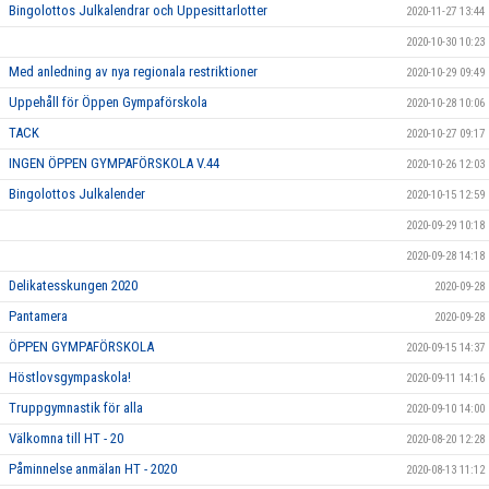
Bingolottos Julkalendrar och Uppesittarlotter
2020-11-27 13:44
2020-10-30 10:23
Med anledning av nya regionala restriktioner
2020-10-29 09:49
Uppehåll för Öppen Gympaförskola
2020-10-28 10:06
TACK
2020-10-27 09:17
INGEN ÖPPEN GYMPAFÖRSKOLA V.44
2020-10-26 12:03
Bingolottos Julkalender
2020-10-15 12:59
2020-09-29 10:18
2020-09-28 14:18
Delikatesskungen 2020
2020-09-28
Pantamera
2020-09-28
ÖPPEN GYMPAFÖRSKOLA
2020-09-15 14:37
Höstlovsgympaskola!
2020-09-11 14:16
Truppgymnastik för alla
2020-09-10 14:00
Välkomna till HT - 20
2020-08-20 12:28
Påminnelse anmälan HT - 2020
2020-08-13 11:12