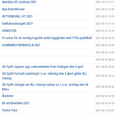
Anmälan till Julshow 2021
2021-10-12 14:17
Nya Restriktioner
2021-09-29 12:20
ACTIONKVÄLL HT 2021
2021-09-21 15:53
Delikatesskungen 2021!
2021-09-10 11:10
SEMESTER
2021-07-15 14:29
Vi rustar för en smidig logistik under byggtiden med YTKs padelhall
2021-04-28 09:09
SOMMARGYMPASKOLA 2021
2021-04-23 15:08
2021-04-23 12:05
2021-04-23 08:45
GK Splitt öppnar upp verksamheten from tisdagen den 6 april
2021-04-04 18:03
GK Splitt fortsatt nedstängt t.o.m. måndag den 5 April gäller ALL
2021-03-26 14:10
träning.
GK Splitt stänger ner ALL träning veckan ut, t.o.m. söndag den 28
2021-03-24 09:30
Mars.
Årsmöte
2021-02-18 14:33
Bli stödmedlem 2021
2021-02-18 14:23
Stötta Ysta´
2021-02-12 09:07