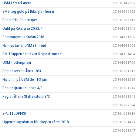
USM i Ystad Arena
2018-06-14 22:56
SMS tog guld på Riksfyran herrar
2018-05-16 09:25
Bilder från Splittcupen
2018-05-07 08:17
Guld på Riksfyran 20-22/4
2018-04-25 10:46
Sommargympaskolan 2018
2018-04-19 13:36
Hannes tävlar JNM i Finland
2018-04-14 10:25
RM-Truppen har tävlat Regionfemman!
2018-04-11 14:34
USM - lotteripriser
2018-04-05 17:04
Regionsexan i Åhus 18/3
2018-03-20 16:17
Hjälp till på USM den 1-3 juni
2018-03-14 12:50
Regionsjuan i Klippan 4/3
2018-03-06 15:46
Regionåttan i Staffanstorp 3/3
2018-03-06 15:43
2018-02-20 21:24
SPLITTLOPPIS!
2018-01-29 14:14
Uppsamlingsdatum för shopen våren 2018!!
2018-01-26 14:23
2017-12-22 14:47