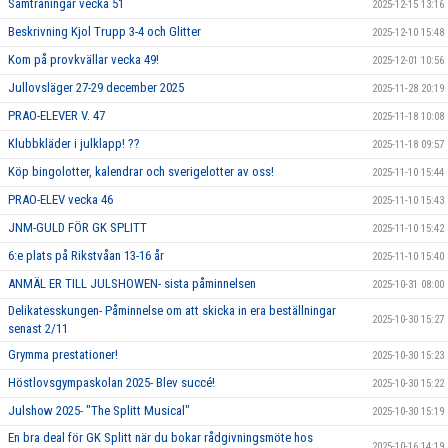
Samträningar vecka 51
2025-12-15 13:16
Beskrivning Kjol Trupp 3-4 och Glitter
2025-12-10 15:48
Kom på provkvällar vecka 49!
2025-12-01 10:56
Jullovsläger 27-29 december 2025
2025-11-28 20:19
PRAO-ELEVER V. 47
2025-11-18 10:08
Klubbkläder i julklapp! ??
2025-11-18 09:57
Köp bingolotter, kalendrar och sverigelotter av oss!
2025-11-10 15:44
PRAO-ELEV vecka 46
2025-11-10 15:43
JNM-GULD FÖR GK SPLITT
2025-11-10 15:42
6:e plats på Rikstvåan 13-16 år
2025-11-10 15:40
ANMÄL ER TILL JULSHOWEN- sista påminnelsen
2025-10-31 08:00
Delikatesskungen- Påminnelse om att skicka in era beställningar
2025-10-30 15:27
senast 2/11
Grymma prestationer!
2025-10-30 15:23
Höstlovsgympaskolan 2025- Blev succé!
2025-10-30 15:22
Julshow 2025- "The Splitt Musical"
2025-10-30 15:19
En bra deal för GK Splitt när du bokar rådgivningsmöte hos
2025-10-16 14:19