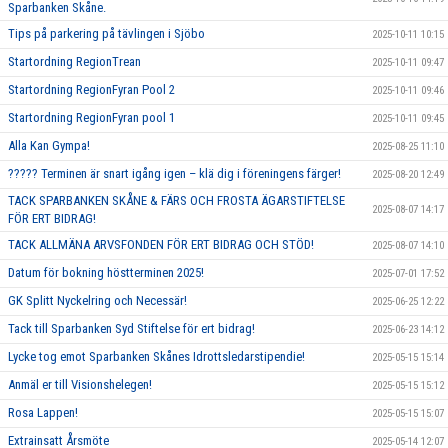
Sparbanken Skåne.
Tips på parkering på tävlingen i Sjöbo
2025-10-11 10:15
Startordning RegionTrean
2025-10-11 09:47
Startordning RegionFyran Pool 2
2025-10-11 09:46
Startordning RegionFyran pool 1
2025-10-11 09:45
Alla Kan Gympa!
2025-08-25 11:10
????? Terminen är snart igång igen – klä dig i föreningens färger!
2025-08-20 12:49
TACK SPARBANKEN SKÅNE & FÄRS OCH FROSTA ÄGARSTIFTELSE
2025-08-07 14:17
FÖR ERT BIDRAG!
TACK ALLMÄNA ARVSFONDEN FÖR ERT BIDRAG OCH STÖD!
2025-08-07 14:10
Datum för bokning höstterminen 2025!
2025-07-01 17:52
GK Splitt Nyckelring och Necessär!
2025-06-25 12:22
Tack till Sparbanken Syd Stiftelse för ert bidrag!
2025-06-23 14:12
Lycke tog emot Sparbanken Skånes Idrottsledarstipendie!
2025-05-15 15:14
Anmäl er till Visionshelegen!
2025-05-15 15:12
Rosa Lappen!
2025-05-15 15:07
Extrainsatt Årsmöte
2025-05-14 12:07