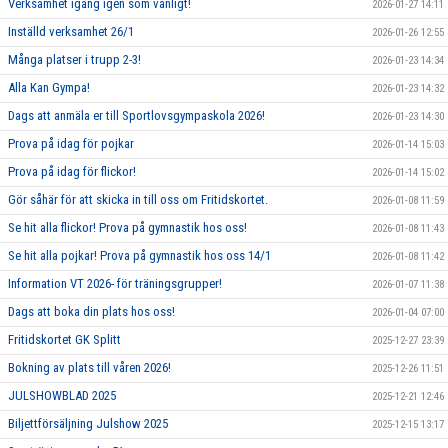
Verksamhet igång igen som vanligt!
2026-01-27 14:11
Inställd verksamhet 26/1
2026-01-26 12:55
Många platser i trupp 2-3!
2026-01-23 14:34
Alla Kan Gympa!
2026-01-23 14:32
Dags att anmäla er till Sportlovsgympaskola 2026!
2026-01-23 14:30
Prova på idag för pojkar
2026-01-14 15:03
Prova på idag för flickor!
2026-01-14 15:02
Gör såhär för att skicka in till oss om Fritidskortet.
2026-01-08 11:59
Se hit alla flickor! Prova på gymnastik hos oss!
2026-01-08 11:43
Se hit alla pojkar! Prova på gymnastik hos oss 14/1
2026-01-08 11:42
Information VT 2026- för träningsgrupper!
2026-01-07 11:38
Dags att boka din plats hos oss!
2026-01-04 07:00
Fritidskortet GK Splitt
2025-12-27 23:39
Bokning av plats till våren 2026!
2025-12-26 11:51
JULSHOWBLAD 2025
2025-12-21 12:46
Biljettförsäljning Julshow 2025
2025-12-15 13:17