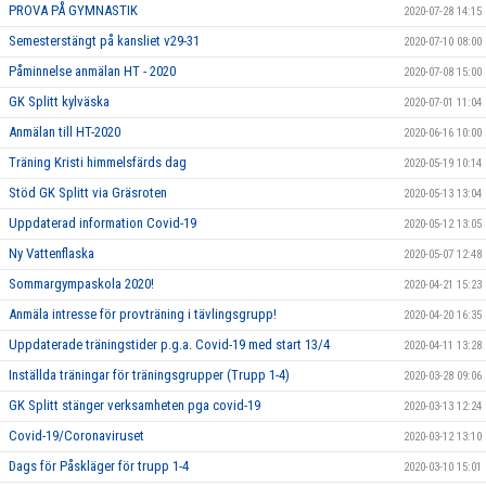
PROVA PÅ GYMNASTIK
2020-07-28 14:15
Semesterstängt på kansliet v29-31
2020-07-10 08:00
Påminnelse anmälan HT - 2020
2020-07-08 15:00
GK Splitt kylväska
2020-07-01 11:04
Anmälan till HT-2020
2020-06-16 10:00
Träning Kristi himmelsfärds dag
2020-05-19 10:14
Stöd GK Splitt via Gräsroten
2020-05-13 13:04
Uppdaterad information Covid-19
2020-05-12 13:05
Ny Vattenflaska
2020-05-07 12:48
Sommargympaskola 2020!
2020-04-21 15:23
Anmäla intresse för provträning i tävlingsgrupp!
2020-04-20 16:35
Uppdaterade träningstider p.g.a. Covid-19 med start 13/4
2020-04-11 13:28
Inställda träningar för träningsgrupper (Trupp 1-4)
2020-03-28 09:06
GK Splitt stänger verksamheten pga covid-19
2020-03-13 12:24
Covid-19/Coronaviruset
2020-03-12 13:10
Dags för Påskläger för trupp 1-4
2020-03-10 15:01