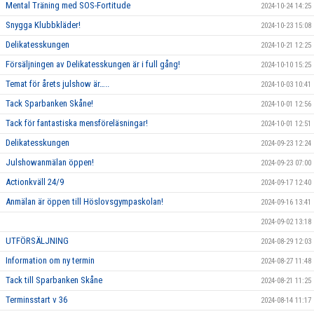
Mental Träning med SOS-Fortitude
2024-10-24 14:25
Snygga Klubbkläder!
2024-10-23 15:08
Delikatesskungen
2024-10-21 12:25
Försäljningen av Delikatesskungen är i full gång!
2024-10-10 15:25
Temat för årets julshow är…..
2024-10-03 10:41
Tack Sparbanken Skåne!
2024-10-01 12:56
Tack för fantastiska mensföreläsningar!
2024-10-01 12:51
Delikatesskungen
2024-09-23 12:24
Julshowanmälan öppen!
2024-09-23 07:00
Actionkväll 24/9
2024-09-17 12:40
Anmälan är öppen till Höslovsgympaskolan!
2024-09-16 13:41
2024-09-02 13:18
UTFÖRSÄLJNING
2024-08-29 12:03
Information om ny termin
2024-08-27 11:48
Tack till Sparbanken Skåne
2024-08-21 11:25
Terminsstart v 36
2024-08-14 11:17