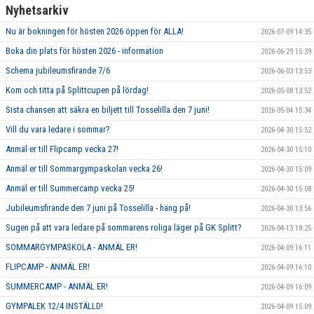
Nyhetsarkiv
Nu är bokningen för hösten 2026 öppen för ALLA!
2026-07-09 14:35
Boka din plats för hösten 2026 - information
2026-06-29 15:39
Schema jubileumsfirande 7/6
2026-06-03 13:53
Kom och titta på Splittcupen på lördag!
2026-05-08 13:52
Sista chansen att säkra en biljett till Tosselilla den 7 juni!
2026-05-04 15:34
Vill du vara ledare i sommar?
2026-04-30 15:52
Anmäl er till Flipcamp vecka 27!
2026-04-30 15:10
Anmäl er till Sommargympaskolan vecka 26!
2026-04-30 15:09
Anmäl er till Summercamp vecka 25!
2026-04-30 15:08
Jubileumsfirande den 7 juni på Tosselilla - häng på!
2026-04-30 13:56
Sugen på att vara ledare på sommarens roliga läger på GK Splitt?
2026-04-13 18:25
SOMMARGYMPASKOLA - ANMÄL ER!
2026-04-09 16:11
FLIPCAMP - ANMÄL ER!
2026-04-09 16:10
SUMMERCAMP - ANMÄL ER!
2026-04-09 16:09
GYMPALEK 12/4 INSTÄLLD!
2026-04-09 15:09