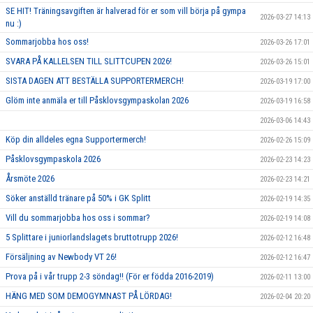
SE HIT! Träningsavgiften är halverad för er som vill börja på gympa
2026-03-27 14:13
nu :)
Sommarjobba hos oss!
2026-03-26 17:01
SVARA PÅ KALLELSEN TILL SLITTCUPEN 2026!
2026-03-26 15:01
SISTA DAGEN ATT BESTÄLLA SUPPORTERMERCH!
2026-03-19 17:00
Glöm inte anmäla er till Påsklovsgympaskolan 2026
2026-03-19 16:58
2026-03-06 14:43
Köp din alldeles egna Supportermerch!
2026-02-26 15:09
Påsklovsgympaskola 2026
2026-02-23 14:23
Årsmöte 2026
2026-02-23 14:21
Söker anställd tränare på 50% i GK Splitt
2026-02-19 14:35
Vill du sommarjobba hos oss i sommar?
2026-02-19 14:08
5 Splittare i juniorlandslagets bruttotrupp 2026!
2026-02-12 16:48
Försäljning av Newbody VT 26!
2026-02-12 16:47
Prova på i vår trupp 2-3 söndag!! (För er födda 2016-2019)
2026-02-11 13:00
HÄNG MED SOM DEMOGYMNAST PÅ LÖRDAG!
2026-02-04 20:20