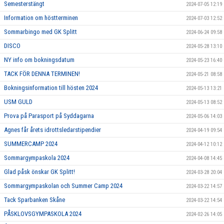
Semesterstängt
2024-07-05 12:19
Information om höstterminen
2024-07-03 12:52
Sommarbingo med GK Splitt
2024-06-24 09:58
DISCO
2024-05-28 13:10
NY info om bokningsdatum
2024-05-23 16:40
TACK FÖR DENNA TERMINEN!
2024-05-21 08:58
Bokningsinformation till hösten 2024
2024-05-13 13:21
USM GULD
2024-05-13 08:52
Prova på Parasport på Syddagarna
2024-05-06 14:03
Agnes får årets idrottsledarstipendier
2024-04-19 09:54
SUMMERCAMP 2024
2024-04-12 10:12
Sommargympaskola 2024
2024-04-08 14:45
Glad påsk önskar GK Splitt!
2024-03-28 20:04
Sommargympaskolan och Summer Camp 2024
2024-03-22 14:57
Tack Sparbanken Skåne
2024-03-22 14:54
PÅSKLOVSGYMPASKOLA 2024
2024-02-26 14:05