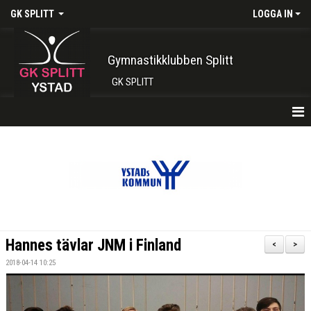
GK SPLITT
LOGGA IN
Gymnastikklubben Splitt
GK SPLITT
HEM
FÖRENINGEN
KONTAKT
BOKA PLATS HÄR
Hannes tävlar JNM i Finland
<
>
INTRESSEANMÄLAN
2018-04-14 10:25
SHOP