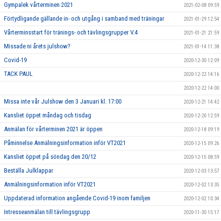
Gympalek vårterminen 2021
2021-02-08 09:59
Förtydligande gällande in- och utgång i samband med träningar
2021-01-29 12:54
Vårterminsstart för tränings- och tävlingsgrupper V.4
2021-01-21 21:59
Missade ni årets julshow?
2021-01-14 11:38
Covid-19
2020-12-30 12:09
TACK PAUL
2020-12-22 14:16
2020-12-22 14:00
Missa inte vår Julshow den 3 Januari kl. 17:00
2020-12-21 14:42
Kansliet öppet måndag och tisdag
2020-12-20 12:59
Anmälan för vårterminen 2021 är öppen
2020-12-18 09:19
Påminnelse Anmälningsinformation inför VT2021
2020-12-15 09:26
Kansliet öppet på söndag den 20/12
2020-12-15 08:59
Beställa Julklappar
2020-12-03 13:57
Anmälningsinformation inför VT2021
2020-12-02 13:35
Uppdaterad information angående Covid-19 inom familjen
2020-12-02 10:34
Intresseanmälan till tävlingsgrupp
2020-11-30 15:17