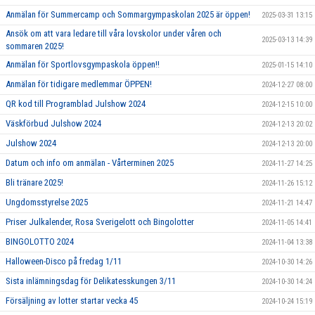
Anmälan för Summercamp och Sommargympaskolan 2025 är öppen!
2025-03-31 13:15
Ansök om att vara ledare till våra lovskolor under våren och
2025-03-13 14:39
sommaren 2025!
Anmälan för Sportlovsgympaskola öppen!!
2025-01-15 14:10
Anmälan för tidigare medlemmar ÖPPEN!
2024-12-27 08:00
QR kod till Programblad Julshow 2024
2024-12-15 10:00
Väskförbud Julshow 2024
2024-12-13 20:02
Julshow 2024
2024-12-13 20:00
Datum och info om anmälan - Vårterminen 2025
2024-11-27 14:25
Bli tränare 2025!
2024-11-26 15:12
Ungdomsstyrelse 2025
2024-11-21 14:47
Priser Julkalender, Rosa Sverigelott och Bingolotter
2024-11-05 14:41
BINGOLOTTO 2024
2024-11-04 13:38
Halloween-Disco på fredag 1/11
2024-10-30 14:26
Sista inlämningsdag för Delikatesskungen 3/11
2024-10-30 14:24
Försäljning av lotter startar vecka 45
2024-10-24 15:19