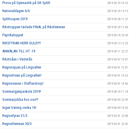
Prova på Gymnastik på GK Splitt
2019-05-29 16:16
Nationaldagen 6/6
2019-05-29 13:13
Splittcupen 2019
2019-05-28 11:37
Rikstruppen tävlade FINAL på Riksfemman
2019-05-20 11:44
Paprikaloppet
2019-05-18 22:50
RIKSFYRAN HERR GULD!!!!
2019-05-13 12:23
ANMÄLAN TILL HT -19
2019-05-11 22:27
Rikstvåan i Västerås
2019-05-07 15:07
Regionsjuan på Lingvallen
2019-05-01 15:01
Regiontrean på Lingvallen!
2019-05-01 14:52
Regionsexan i Staffanstorp!
2019-05-01 14:46
Sommargympaskola 2019!
2019-04-18 11:18
Sommarjobba hos oss!!!
2019-04-09 22:09
Ingen träning vecka 16!
2019-04-09 14:50
Regionfyran 31/3
2019-03-31 22:08
Regionfemman 30/3
2019-03-31 22:05