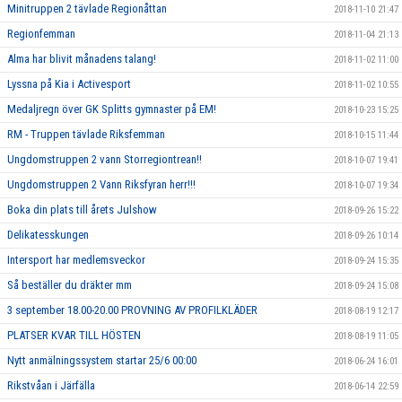
Minitruppen 2 tävlade Regionåttan
2018-11-10 21:47
Regionfemman
2018-11-04 21:13
Alma har blivit månadens talang!
2018-11-02 11:00
Lyssna på Kia i Activesport
2018-11-02 10:55
Medaljregn över GK Splitts gymnaster på EM!
2018-10-23 15:25
RM - Truppen tävlade Riksfemman
2018-10-15 11:44
Ungdomstruppen 2 vann Storregiontrean!!
2018-10-07 19:41
Ungdomstruppen 2 Vann Riksfyran herr!!!
2018-10-07 19:34
Boka din plats till årets Julshow
2018-09-26 15:22
Delikatesskungen
2018-09-26 10:14
Intersport har medlemsveckor
2018-09-24 15:35
Så beställer du dräkter mm
2018-09-24 15:08
3 september 18.00-20.00 PROVNING AV PROFILKLÄDER
2018-08-19 12:17
PLATSER KVAR TILL HÖSTEN
2018-08-19 11:05
Nytt anmälningssystem startar 25/6 00:00
2018-06-24 16:01
Rikstvåan i Järfälla
2018-06-14 22:59