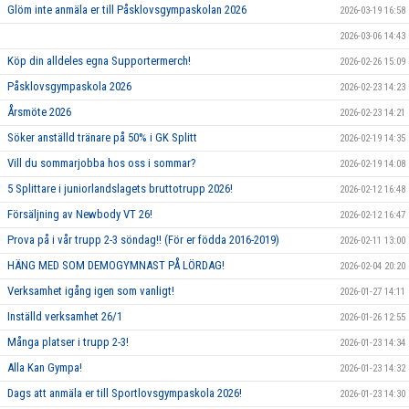
Glöm inte anmäla er till Påsklovsgympaskolan 2026
2026-03-19 16:58
2026-03-06 14:43
Köp din alldeles egna Supportermerch!
2026-02-26 15:09
Påsklovsgympaskola 2026
2026-02-23 14:23
Årsmöte 2026
2026-02-23 14:21
Söker anställd tränare på 50% i GK Splitt
2026-02-19 14:35
Vill du sommarjobba hos oss i sommar?
2026-02-19 14:08
5 Splittare i juniorlandslagets bruttotrupp 2026!
2026-02-12 16:48
Försäljning av Newbody VT 26!
2026-02-12 16:47
Prova på i vår trupp 2-3 söndag!! (För er födda 2016-2019)
2026-02-11 13:00
HÄNG MED SOM DEMOGYMNAST PÅ LÖRDAG!
2026-02-04 20:20
Verksamhet igång igen som vanligt!
2026-01-27 14:11
Inställd verksamhet 26/1
2026-01-26 12:55
Många platser i trupp 2-3!
2026-01-23 14:34
Alla Kan Gympa!
2026-01-23 14:32
Dags att anmäla er till Sportlovsgympaskola 2026!
2026-01-23 14:30