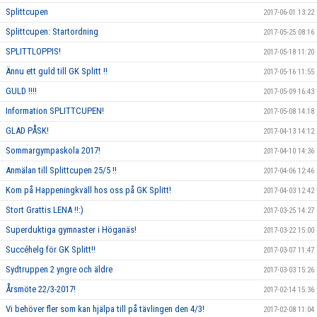
Splittcupen
2017-06-01 13:22
Splittcupen: Startordning
2017-05-25 08:16
SPLITTLOPPIS!
2017-05-18 11:20
Ännu ett guld till GK Splitt !!
2017-05-16 11:55
GULD !!!!
2017-05-09 16:43
Information SPLITTCUPEN!
2017-05-08 14:18
GLAD PÅSK!
2017-04-13 14:12
Sommargympaskola 2017!
2017-04-10 14:36
Anmälan till Splittcupen 25/5 !!
2017-04-06 12:46
Kom på Happeningkväll hos oss på GK Splitt!
2017-04-03 12:42
Stort Grattis LENA !!:)
2017-03-25 14:27
Superduktiga gymnaster i Höganäs!
2017-03-22 15:00
Succéhelg för GK Splitt!!
2017-03-07 11:47
Sydtruppen 2 yngre och äldre
2017-03-03 15:26
Årsmöte 22/3-2017!
2017-02-14 15:36
Vi behöver fler som kan hjälpa till på tävlingen den 4/3!
2017-02-08 11:04