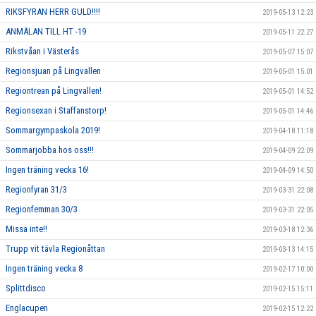
RIKSFYRAN HERR GULD!!!!
2019-05-13 12:23
ANMÄLAN TILL HT -19
2019-05-11 22:27
Rikstvåan i Västerås
2019-05-07 15:07
Regionsjuan på Lingvallen
2019-05-01 15:01
Regiontrean på Lingvallen!
2019-05-01 14:52
Regionsexan i Staffanstorp!
2019-05-01 14:46
Sommargympaskola 2019!
2019-04-18 11:18
Sommarjobba hos oss!!!
2019-04-09 22:09
Ingen träning vecka 16!
2019-04-09 14:50
Regionfyran 31/3
2019-03-31 22:08
Regionfemman 30/3
2019-03-31 22:05
Missa inte!!
2019-03-18 12:36
Trupp vit tävla Regionåttan
2019-03-13 14:15
Ingen träning vecka 8
2019-02-17 10:00
Splittdisco
2019-02-15 15:11
Englacupen
2019-02-15 12:22