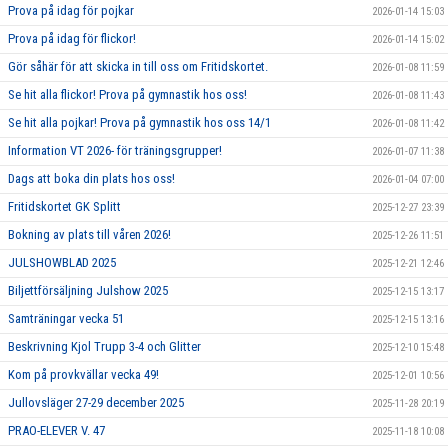
Prova på idag för pojkar
2026-01-14 15:03
Prova på idag för flickor!
2026-01-14 15:02
Gör såhär för att skicka in till oss om Fritidskortet.
2026-01-08 11:59
Se hit alla flickor! Prova på gymnastik hos oss!
2026-01-08 11:43
Se hit alla pojkar! Prova på gymnastik hos oss 14/1
2026-01-08 11:42
Information VT 2026- för träningsgrupper!
2026-01-07 11:38
Dags att boka din plats hos oss!
2026-01-04 07:00
Fritidskortet GK Splitt
2025-12-27 23:39
Bokning av plats till våren 2026!
2025-12-26 11:51
JULSHOWBLAD 2025
2025-12-21 12:46
Biljettförsäljning Julshow 2025
2025-12-15 13:17
Samträningar vecka 51
2025-12-15 13:16
Beskrivning Kjol Trupp 3-4 och Glitter
2025-12-10 15:48
Kom på provkvällar vecka 49!
2025-12-01 10:56
Jullovsläger 27-29 december 2025
2025-11-28 20:19
PRAO-ELEVER V. 47
2025-11-18 10:08