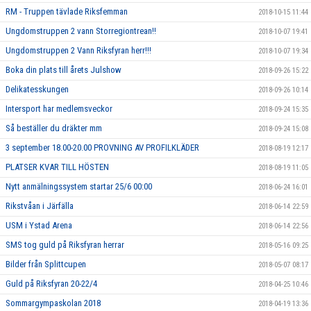
RM - Truppen tävlade Riksfemman
2018-10-15 11:44
Ungdomstruppen 2 vann Storregiontrean!!
2018-10-07 19:41
Ungdomstruppen 2 Vann Riksfyran herr!!!
2018-10-07 19:34
Boka din plats till årets Julshow
2018-09-26 15:22
Delikatesskungen
2018-09-26 10:14
Intersport har medlemsveckor
2018-09-24 15:35
Så beställer du dräkter mm
2018-09-24 15:08
3 september 18.00-20.00 PROVNING AV PROFILKLÄDER
2018-08-19 12:17
PLATSER KVAR TILL HÖSTEN
2018-08-19 11:05
Nytt anmälningssystem startar 25/6 00:00
2018-06-24 16:01
Rikstvåan i Järfälla
2018-06-14 22:59
USM i Ystad Arena
2018-06-14 22:56
SMS tog guld på Riksfyran herrar
2018-05-16 09:25
Bilder från Splittcupen
2018-05-07 08:17
Guld på Riksfyran 20-22/4
2018-04-25 10:46
Sommargympaskolan 2018
2018-04-19 13:36