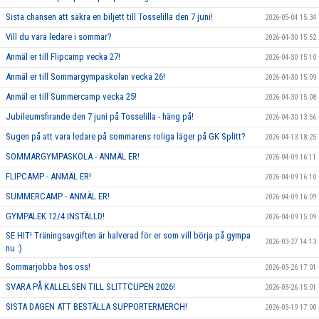
Sista chansen att säkra en biljett till Tosselilla den 7 juni!
2026-05-04 15:34
Vill du vara ledare i sommar?
2026-04-30 15:52
Anmäl er till Flipcamp vecka 27!
2026-04-30 15:10
Anmäl er till Sommargympaskolan vecka 26!
2026-04-30 15:09
Anmäl er till Summercamp vecka 25!
2026-04-30 15:08
Jubileumsfirande den 7 juni på Tosselilla - häng på!
2026-04-30 13:56
Sugen på att vara ledare på sommarens roliga läger på GK Splitt?
2026-04-13 18:25
SOMMARGYMPASKOLA - ANMÄL ER!
2026-04-09 16:11
FLIPCAMP - ANMÄL ER!
2026-04-09 16:10
SUMMERCAMP - ANMÄL ER!
2026-04-09 16:09
GYMPALEK 12/4 INSTÄLLD!
2026-04-09 15:09
SE HIT! Träningsavgiften är halverad för er som vill börja på gympa
2026-03-27 14:13
nu :)
Sommarjobba hos oss!
2026-03-26 17:01
SVARA PÅ KALLELSEN TILL SLITTCUPEN 2026!
2026-03-26 15:01
SISTA DAGEN ATT BESTÄLLA SUPPORTERMERCH!
2026-03-19 17:00