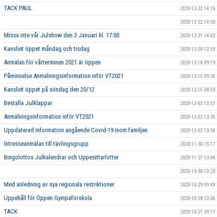
TACK PAUL
2020-12-22 14:16
2020-12-22 14:00
Missa inte vår Julshow den 3 Januari kl. 17:00
2020-12-21 14:42
Kansliet öppet måndag och tisdag
2020-12-20 12:59
Anmälan för vårterminen 2021 är öppen
2020-12-18 09:19
Påminnelse Anmälningsinformation inför VT2021
2020-12-15 09:26
Kansliet öppet på söndag den 20/12
2020-12-15 08:59
Beställa Julklappar
2020-12-03 13:57
Anmälningsinformation inför VT2021
2020-12-02 13:35
Uppdaterad information angående Covid-19 inom familjen
2020-12-02 10:34
Intresseanmälan till tävlingsgrupp
2020-11-30 15:17
Bingolottos Julkalendrar och Uppesittarlotter
2020-11-27 13:44
2020-10-30 10:23
Med anledning av nya regionala restriktioner
2020-10-29 09:49
Uppehåll för Öppen Gympaförskola
2020-10-28 10:06
TACK
2020-10-27 09:17