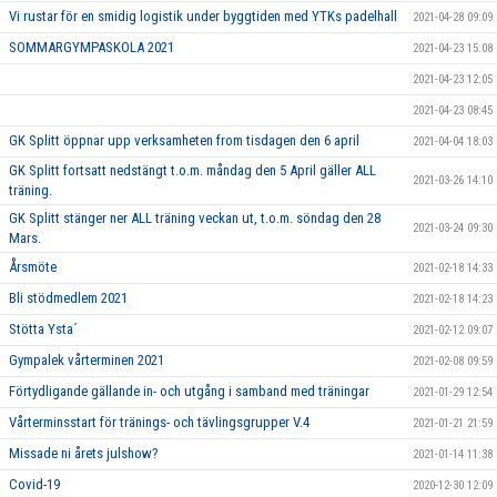
Vi rustar för en smidig logistik under byggtiden med YTKs padelhall
2021-04-28 09:09
SOMMARGYMPASKOLA 2021
2021-04-23 15:08
2021-04-23 12:05
2021-04-23 08:45
GK Splitt öppnar upp verksamheten from tisdagen den 6 april
2021-04-04 18:03
GK Splitt fortsatt nedstängt t.o.m. måndag den 5 April gäller ALL
2021-03-26 14:10
träning.
GK Splitt stänger ner ALL träning veckan ut, t.o.m. söndag den 28
2021-03-24 09:30
Mars.
Årsmöte
2021-02-18 14:33
Bli stödmedlem 2021
2021-02-18 14:23
Stötta Ysta´
2021-02-12 09:07
Gympalek vårterminen 2021
2021-02-08 09:59
Förtydligande gällande in- och utgång i samband med träningar
2021-01-29 12:54
Vårterminsstart för tränings- och tävlingsgrupper V.4
2021-01-21 21:59
Missade ni årets julshow?
2021-01-14 11:38
Covid-19
2020-12-30 12:09