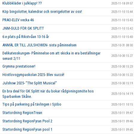
Klubbkläder i julklapp! ??
2025-11-18 09:57
Köp bingolotter, kalendrar och sverigelotter av oss!
2025-11-10 15:44
PRAO-ELEV vecka 46
2025-11-10 15:43
JNM-GULD FÖR GK SPLITT
2025-11-10 15:42
6:e plats på Rikstvåan 13-16 år
2025-11-10 15:40
ANMÄL ER TILL JULSHOWEN- sista påminnelsen
2025-10-31 08:00
Delikatesskungen- Påminnelse om att skicka in era beställningar
2025-10-30 15:27
senast 2/11
Grymma prestationer!
2025-10-30 15:23
Höstlovsgympaskolan 2025- Blev succé!
2025-10-30 15:22
Julshow 2025- "The Splitt Musical"
2025-10-30 15:19
En bra deal för GK Splitt när du bokar rådgivningsmöte hos
2025-10-16 14:19
Sparbanken Skåne.
Tips på parkering på tävlingen i Sjöbo
2025-10-11 10:15
Startordning RegionTrean
2025-10-11 09:47
Startordning RegionFyran Pool 2
2025-10-11 09:46
Startordning RegionFyran pool 1
2025-10-11 09:45