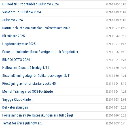
QR kod till Programblad Julshow 2024
2024-12-15 10:00
Väskförbud Julshow 2024
2024-12-13 20:02
Julshow 2024
2024-12-13 20:00
Datum och info om anmälan - Vårterminen 2025
2024-11-27 14:25
Bli tränare 2025!
2024-11-26 15:12
Ungdomsstyrelse 2025
2024-11-21 14:47
Priser Julkalender, Rosa Sverigelott och Bingolotter
2024-11-05 14:41
BINGOLOTTO 2024
2024-11-04 13:38
Halloween-Disco på fredag 1/11
2024-10-30 14:26
Sista inlämningsdag för Delikatesskungen 3/11
2024-10-30 14:24
Försäljning av lotter startar vecka 45
2024-10-24 15:19
Mental Träning med SOS-Fortitude
2024-10-24 14:25
Snygga Klubbkläder!
2024-10-23 15:08
Delikatesskungen
2024-10-21 12:25
Försäljningen av Delikatesskungen är i full gång!
2024-10-10 15:25
Temat för årets julshow är…..
2024-10-03 10:41