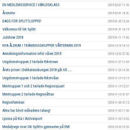
EN MEDLEMSSERVICE I VÄRLDSKLASS
2019-02-07 11:39
Årsmöte
2019-02-01 14:31
DAGS FÖR SPLITTLOPPIS!
2019-01-25 12:24
Välkomna till GK Splitt
2019-01-21 14:19
Julshow 2018
2019-01-11 17:45
NYA ÅLDRAR I TRÄNINGSGRUPPER VÅRTERMIN 2019
2018-12-14 14:10
Anmälningsinformation inför våren 2019
2018-12-02 21:35
Ungdomstruppen 2 tävlade Rikstrean
2018-11-27 11:49
Årets priser i Delikatesskungen 2018 går till......
2018-11-25 14:34
Ungdomstruppen 1 tävlade Rikstvåan
2018-11-19 13:19
Minitruppen 1 och 2 tävlade Regionsjuan!
2018-11-19 12:57
Minitruppen 2 tävlade Regionåttan
2018-11-10 21:47
Regionfemman
2018-11-04 21:13
Alma har blivit månadens talang!
2018-11-02 11:00
Lyssna på Kia i Activesport
2018-11-02 10:55
Medaljregn över GK Splitts gymnaster på EM!
2018-10-23 15:25