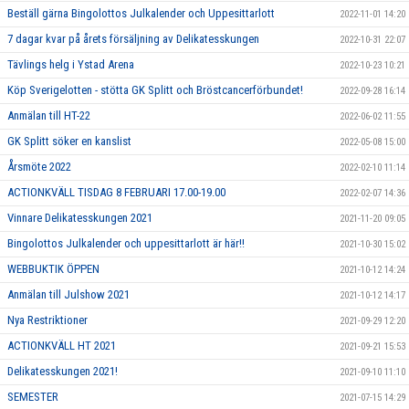
Beställ gärna Bingolottos Julkalender och Uppesittarlott
2022-11-01 14:20
7 dagar kvar på årets försäljning av Delikatesskungen
2022-10-31 22:07
Tävlings helg i Ystad Arena
2022-10-23 10:21
Köp Sverigelotten - stötta GK Splitt och Bröstcancerförbundet!
2022-09-28 16:14
Anmälan till HT-22
2022-06-02 11:55
GK Splitt söker en kanslist
2022-05-08 15:00
Årsmöte 2022
2022-02-10 11:14
ACTIONKVÄLL TISDAG 8 FEBRUARI 17.00-19.00
2022-02-07 14:36
Vinnare Delikatesskungen 2021
2021-11-20 09:05
Bingolottos Julkalender och uppesittarlott är här!!
2021-10-30 15:02
WEBBUKTIK ÖPPEN
2021-10-12 14:24
Anmälan till Julshow 2021
2021-10-12 14:17
Nya Restriktioner
2021-09-29 12:20
ACTIONKVÄLL HT 2021
2021-09-21 15:53
Delikatesskungen 2021!
2021-09-10 11:10
SEMESTER
2021-07-15 14:29