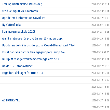
Träning Kristi himmelsfärds dag
2020-05-19 10:14
Stöd GK Splitt via Gräsroten
2020-05-13 13:04
Uppdaterad information Covid-19
2020-05-12 13:05
Ny Vattenflaska
2020-05-07 12:48
Sommargympaskola 2020!
2020-04-21 15:23
Anmäla intresse för provträning i tävlingsgrupp!
2020-04-20 16:35
Uppdaterade träningstider p.g.a. Covid-19 med start 13/4
2020-04-11 13:28
Inställda träningar för träningsgrupper (Trupp 1-4)
2020-03-28 09:06
GK Splitt stänger verksamheten pga covid-19
2020-03-13 12:24
Covid-19/Coronaviruset
2020-03-12 13:10
Dags för Påskläger för trupp 1-4
2020-03-10 15:01
2020-03-10 10:00
2020-02-24 13:37
2020-02-10 16:46
ACTIONKVÄLL
2020-01-27 14:01
2020-01-27 12:09