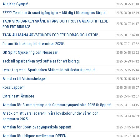
Alla Kan Gympa!
2025-08-25 11:10
????? Terminen är snart igång igen – klä dig i föreningens färger!
2025-08-20 12:49
TACK SPARBANKEN SKÅNE & FÄRS OCH FROSTA ÄGARSTIFTELSE
2025-08-07 14:17
FÖR ERT BIDRAG!
TACK ALLMÄNA ARVSFONDEN FÖR ERT BIDRAG OCH STÖD!
2025-08-07 14:10
Datum för bokning höstterminen 2025!
2025-07-01 17:52
GK Splitt Nyckelring och Necessär!
2025-06-25 12:22
Tack till Sparbanken Syd Stiftelse för ert bidrag!
2025-06-23 14:12
Lycke tog emot Sparbanken Skånes Idrottsledarstipendie!
2025-05-15 15:14
Anmäl er till Visionshelegen!
2025-05-15 15:12
Rosa Lappen!
2025-05-15 15:07
Extrainsatt Årsmöte
2025-05-14 12:07
Anmälan för Summercamp och Sommargympaskolan 2025 är öppen!
2025-03-31 13:15
Ansök om att vara ledare till våra lovskolor under våren och
2025-03-13 14:39
sommaren 2025!
Anmälan för Sportlovsgympaskola öppen!!
2025-01-15 14:10
Anmälan för tidigare medlemmar ÖPPEN!
2024-12-27 08:00