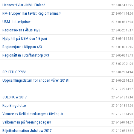
Hannes tävlar JNM i Finland
2018-04-14 10:25
RM-Truppen har tävlat Regionfemman!
2018-04-11 14:34
USM - lotteripriser
2018-04-05 17:04
Regionsexan i Åhus 18/3
2018-03-20 16:17
Hjälp till på USM den 1-3 juni
2018-03-14 12:50
Regionsjuan i Klippan 4/3
2018-03-06 15:46
Regionåttan i Staffanstorp 3/3
2018-03-06 15:43
2018-02-20 21:24
SPLITTLOPPIS!
2018-01-29 14:14
Uppsamlingsdatum för shopen våren 2018!!
2018-01-26 14:23
2017-12-22 14:47
JULSHOW 2017
2017-12-18 12:14
Köp Bingolotto
2017-12-18 12:04
Vinnare av Delikatesskungens-tävling är ......
2017-12-13 14:20
Välkommen på föreningsdagar!!
2017-12-07 14:57
Biljettinformation Julshow 2017
2017-12-07 13:32