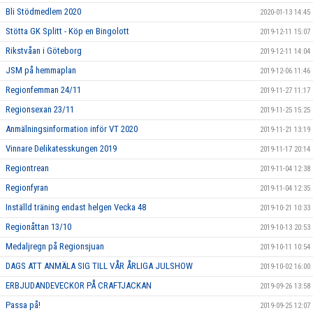
Bli Stödmedlem 2020
2020-01-13 14:45
Stötta GK Splitt - Köp en Bingolott
2019-12-11 15:07
Rikstvåan i Göteborg
2019-12-11 14:04
JSM på hemmaplan
2019-12-06 11:46
Regionfemman 24/11
2019-11-27 11:17
Regionsexan 23/11
2019-11-25 15:25
Anmälningsinformation inför VT 2020
2019-11-21 13:19
Vinnare Delikatesskungen 2019
2019-11-17 20:14
Regiontrean
2019-11-04 12:38
Regionfyran
2019-11-04 12:35
Inställd träning endast helgen Vecka 48
2019-10-21 10:33
Regionåttan 13/10
2019-10-13 20:53
Medaljregn på Regionsjuan
2019-10-11 10:54
DAGS ATT ANMÄLA SIG TILL VÅR ÅRLIGA JULSHOW
2019-10-02 16:00
ERBJUDANDEVECKOR PÅ CRAFTJACKAN
2019-09-26 13:58
Passa på!
2019-09-25 12:07