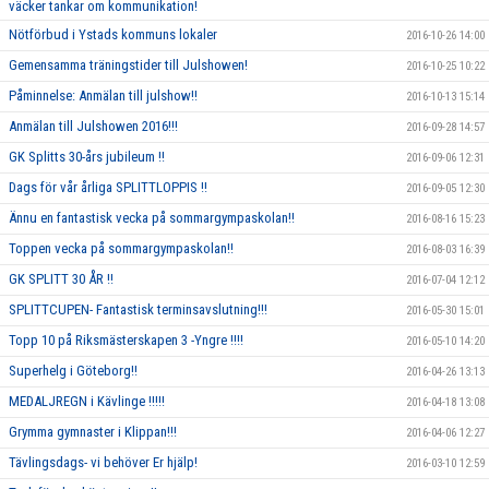
väcker tankar om kommunikation!
Nötförbud i Ystads kommuns lokaler
2016-10-26 14:00
Gemensamma träningstider till Julshowen!
2016-10-25 10:22
Påminnelse: Anmälan till julshow!!
2016-10-13 15:14
Anmälan till Julshowen 2016!!!
2016-09-28 14:57
GK Splitts 30-års jubileum !!
2016-09-06 12:31
Dags för vår årliga SPLITTLOPPIS !!
2016-09-05 12:30
Ännu en fantastisk vecka på sommargympaskolan!!
2016-08-16 15:23
Toppen vecka på sommargympaskolan!!
2016-08-03 16:39
GK SPLITT 30 ÅR !!
2016-07-04 12:12
SPLITTCUPEN- Fantastisk terminsavslutning!!!
2016-05-30 15:01
Topp 10 på Riksmästerskapen 3 -Yngre !!!!
2016-05-10 14:20
Superhelg i Göteborg!!
2016-04-26 13:13
MEDALJREGN i Kävlinge !!!!!
2016-04-18 13:08
Grymma gymnaster i Klippan!!!
2016-04-06 12:27
Tävlingsdags- vi behöver Er hjälp!
2016-03-10 12:59