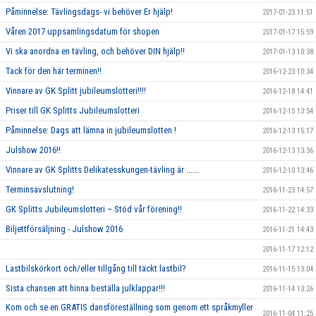
Påminnelse: Tävlingsdags- vi behöver Er hjälp!
2017-01-23 11:51
Våren 2017 uppsamlingsdatum för shopen
2017-01-17 15:59
Vi ska anordna en tävling, och behöver DIN hjälp!!
2017-01-13 10:38
Tack för den här terminen!!
2016-12-23 10:34
Vinnare av GK Splitt jubileumslotteri!!!!
2016-12-18 14:41
Priser till GK Splitts Jubileumslotteri
2016-12-15 13:54
Påminnelse: Dags att lämna in jubileumslotten !
2016-12-13 15:17
Julshow 2016!!
2016-12-13 13:36
Vinnare av GK Splitts Delikatesskungen-tävling är ......
2016-12-10 13:46
Terminsavslutning!
2016-11-23 14:57
GK Splitts Jubileumslotteri – Stöd vår förening!!
2016-11-22 14:33
Biljettförsäljning - Julshow 2016
2016-11-21 14:43
2016-11-17 12:12
Lastbilskörkort och/eller tillgång till täckt lastbil?
2016-11-15 13:04
Sista chansen att hinna beställa julklappar!!!
2016-11-14 13:26
Kom och se en GRATIS dansföreställning som genom ett språkmyller
2016-11-04 11:25