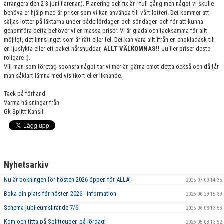
arrangera den 2-3 juni i arenan). Planering och fix är i full gång men något vi skulle
GRUPPER OCH TIDER
behöva er hjälp med är priser som vi kan använda till vårt lotteri. Det kommer att
säljas lotter på läktarna under både lördagen och söndagen och för att kunna
STÖDMEDLEM
genomföra detta behöver vi en massa priser. Vi är glada och tacksamma för allt
möjligt, det finns inget som är rätt eller fel. Det kan vara allt ifrån en chokladask till
en ljuslykta eller ett paket hårsnuddar,
ALLT VÄLKOMNAS!!
Ju fler priser desto
SPONSRING
roligare :).
Vill man som företag sponsra något tar vi mer än gärna emot detta också och då får
FRÅGOR & SVAR
man såklart lämna med visitkort eller liknande.
FUNKTIONÄRER
Tack på förhand
Varma hälsningar från
Gk Splitt Kansli
FRITIDSKORTET
Nyhetsarkiv
Nu är bokningen för hösten 2026 öppen för ALLA!
2026-07-09 14:35
Boka din plats för hösten 2026 - information
2026-06-29 15:39
Schema jubileumsfirande 7/6
2026-06-03 13:53
Kom och titta på Splittcupen på lördag!
2026-05-08 13:52