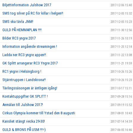
Biljettinformation Julshow 2017
2017-12-06 15:40
SMS tog silver på RC för killar i helgen!!
2017-12-05 15:32
SMS ska tävla JNM!
2017-12-05 15:23
GULD PÅ HEMMAPLAN !!!!
2017-11-30 12:56
Bilder RC3 yngre 2017
2017-11-26 10:19
Information angående streamingen !
2017-11-25 12:18
Ladda ner RC3 yngre appen!!
2017-11-22 13:08
GK Splitt arrangerar RC3 Yngre 2017
2017-11-21 19:59
RC1 yngre i Helsingborg !
2017-10-26 15:26
Stjärntruppen i Landskrona!!
2017-10-26 15:23
Tävlingssäsongen är äntligen igång!
2017-10-17 15:11
Kontaktuppgifter GK SPLITT !
2017-09-28 15:16
Anmälan till Julshow 2017!
2017-09-19 15:52
Cirkus Olympia kommer till Ystad den 8 augusti
2017-08-01 10:43
Kansliet stängt vecka 29-30!
2017-07-14 14:59
GULD & BRONS PÅ USM !!!=)
2017-06-05 16:46