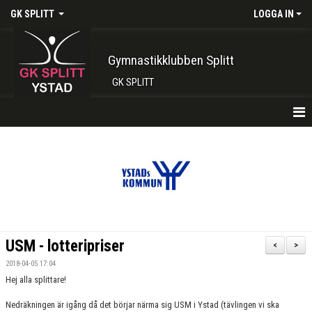
GK SPLITT
LOGGA IN
Gymnastikklubben Splitt
GK SPLITT
HEM
FÖRENINGEN
KONTAKT
BOKA PLATS HÄR
USM - lotteripriser
<
>
INTRESSEANMÄLAN
2018-04-05 17:04
Hej alla splittare!
SHOP
Nedräkningen är igång då det börjar närma sig USM i Ystad (tävlingen vi ska