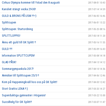
Cirkus Olympia kommer till Ystad den 8 augusti
2017-08-01 10:43
Kansliet stängt vecka 29-30!
2017-07-14 14:59
GULD & BRONS PÅ USM !!!=)
2017-06-05 16:46
Splittcupen
2017-06-01 13:22
Splittcupen: Startordning
2017-05-25 08:16
SPLITTLOPPIS!
2017-05-18 11:20
Ännu ett guld till GK Splitt !!
2017-05-16 11:55
GULD !!!!
2017-05-09 16:43
Information SPLITTCUPEN!
2017-05-08 14:18
GLAD PÅSK!
2017-04-13 14:12
Sommargympaskola 2017!
2017-04-10 14:36
Anmälan till Splittcupen 25/5 !!
2017-04-06 12:46
Kom på Happeningkväll hos oss på GK Splitt!
2017-04-03 12:42
Stort Grattis LENA !!:)
2017-03-25 14:27
Superduktiga gymnaster i Höganäs!
2017-03-22 15:00
Succéhelg för GK Splitt!!
2017-03-07 11:47