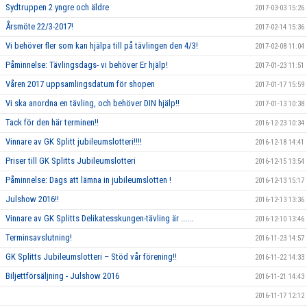
Sydtruppen 2 yngre och äldre
2017-03-03 15:26
Årsmöte 22/3-2017!
2017-02-14 15:36
Vi behöver fler som kan hjälpa till på tävlingen den 4/3!
2017-02-08 11:04
Påminnelse: Tävlingsdags- vi behöver Er hjälp!
2017-01-23 11:51
Våren 2017 uppsamlingsdatum för shopen
2017-01-17 15:59
Vi ska anordna en tävling, och behöver DIN hjälp!!
2017-01-13 10:38
Tack för den här terminen!!
2016-12-23 10:34
Vinnare av GK Splitt jubileumslotteri!!!!
2016-12-18 14:41
Priser till GK Splitts Jubileumslotteri
2016-12-15 13:54
Påminnelse: Dags att lämna in jubileumslotten !
2016-12-13 15:17
Julshow 2016!!
2016-12-13 13:36
Vinnare av GK Splitts Delikatesskungen-tävling är ......
2016-12-10 13:46
Terminsavslutning!
2016-11-23 14:57
GK Splitts Jubileumslotteri – Stöd vår förening!!
2016-11-22 14:33
Biljettförsäljning - Julshow 2016
2016-11-21 14:43
2016-11-17 12:12