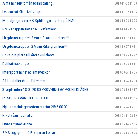
Alma har blivit månadens talang!
2018-11-02 11:00
Lyssna på Kia i Activesport
2018-11-02 10:55
Medaljregn över GK Splitts gymnaster på EM!
2018-10-23 15:25
RM - Truppen tävlade Riksfemman
2018-10-15 11:44
Ungdomstruppen 2 vann Storregiontrean!!
2018-10-07 19:41
Ungdomstruppen 2 Vann Riksfyran herr!!!
2018-10-07 19:34
Boka din plats till årets Julshow
2018-09-26 15:22
Delikatesskungen
2018-09-26 10:14
Intersport har medlemsveckor
2018-09-24 15:35
Så beställer du dräkter mm
2018-09-24 15:08
3 september 18.00-20.00 PROVNING AV PROFILKLÄDER
2018-08-19 12:17
PLATSER KVAR TILL HÖSTEN
2018-08-19 11:05
Nytt anmälningssystem startar 25/6 00:00
2018-06-24 16:01
Rikstvåan i Järfälla
2018-06-14 22:59
USM i Ystad Arena
2018-06-14 22:56
SMS tog guld på Riksfyran herrar
2018-05-16 09:25