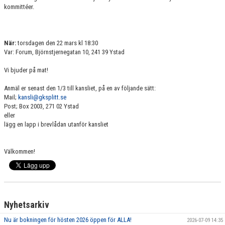
kommittéer.
GRUPPER OCH TIDER
STÖDMEDLEM
När:
torsdagen den 22 mars kl 18:30
SPONSRING
Var: Forum, Björnstjernegatan 10, 241 39 Ystad
Vi bjuder på mat!
FRÅGOR & SVAR
Anmäl er senast den 1/3 till kansliet, på en av följande sätt:
FUNKTIONÄRER
Mail;
kansli@gksplitt.se
Post; Box 2003, 271 02 Ystad
eller
FRITIDSKORTET
lägg en lapp i brevlådan utanför kansliet
Välkommen!
Nyhetsarkiv
Nu är bokningen för hösten 2026 öppen för ALLA!
2026-07-09 14:35