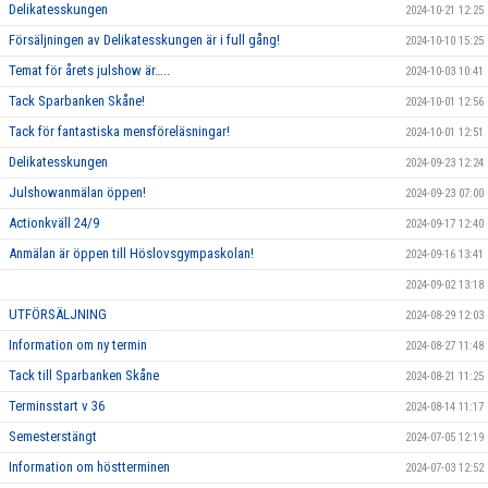
Delikatesskungen
2024-10-21 12:25
Försäljningen av Delikatesskungen är i full gång!
2024-10-10 15:25
Temat för årets julshow är…..
2024-10-03 10:41
Tack Sparbanken Skåne!
2024-10-01 12:56
Tack för fantastiska mensföreläsningar!
2024-10-01 12:51
Delikatesskungen
2024-09-23 12:24
Julshowanmälan öppen!
2024-09-23 07:00
Actionkväll 24/9
2024-09-17 12:40
Anmälan är öppen till Höslovsgympaskolan!
2024-09-16 13:41
2024-09-02 13:18
UTFÖRSÄLJNING
2024-08-29 12:03
Information om ny termin
2024-08-27 11:48
Tack till Sparbanken Skåne
2024-08-21 11:25
Terminsstart v 36
2024-08-14 11:17
Semesterstängt
2024-07-05 12:19
Information om höstterminen
2024-07-03 12:52