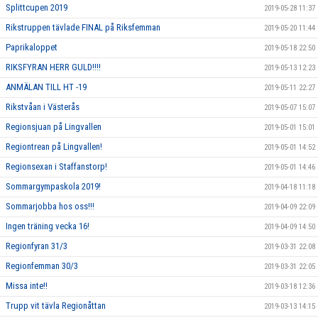
Splittcupen 2019
2019-05-28 11:37
Rikstruppen tävlade FINAL på Riksfemman
2019-05-20 11:44
Paprikaloppet
2019-05-18 22:50
RIKSFYRAN HERR GULD!!!!
2019-05-13 12:23
ANMÄLAN TILL HT -19
2019-05-11 22:27
Rikstvåan i Västerås
2019-05-07 15:07
Regionsjuan på Lingvallen
2019-05-01 15:01
Regiontrean på Lingvallen!
2019-05-01 14:52
Regionsexan i Staffanstorp!
2019-05-01 14:46
Sommargympaskola 2019!
2019-04-18 11:18
Sommarjobba hos oss!!!
2019-04-09 22:09
Ingen träning vecka 16!
2019-04-09 14:50
Regionfyran 31/3
2019-03-31 22:08
Regionfemman 30/3
2019-03-31 22:05
Missa inte!!
2019-03-18 12:36
Trupp vit tävla Regionåttan
2019-03-13 14:15