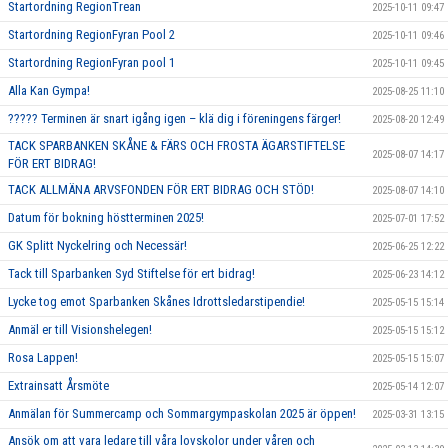
Startordning RegionTrean
2025-10-11 09:47
Startordning RegionFyran Pool 2
2025-10-11 09:46
Startordning RegionFyran pool 1
2025-10-11 09:45
Alla Kan Gympa!
2025-08-25 11:10
????? Terminen är snart igång igen – klä dig i föreningens färger!
2025-08-20 12:49
TACK SPARBANKEN SKÅNE & FÄRS OCH FROSTA ÄGARSTIFTELSE
2025-08-07 14:17
FÖR ERT BIDRAG!
TACK ALLMÄNA ARVSFONDEN FÖR ERT BIDRAG OCH STÖD!
2025-08-07 14:10
Datum för bokning höstterminen 2025!
2025-07-01 17:52
GK Splitt Nyckelring och Necessär!
2025-06-25 12:22
Tack till Sparbanken Syd Stiftelse för ert bidrag!
2025-06-23 14:12
Lycke tog emot Sparbanken Skånes Idrottsledarstipendie!
2025-05-15 15:14
Anmäl er till Visionshelegen!
2025-05-15 15:12
Rosa Lappen!
2025-05-15 15:07
Extrainsatt Årsmöte
2025-05-14 12:07
Anmälan för Summercamp och Sommargympaskolan 2025 är öppen!
2025-03-31 13:15
Ansök om att vara ledare till våra lovskolor under våren och