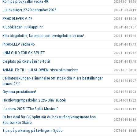
Kom på provkvällar vecka 49!
2025-12-01 10:56
Jullovsläger 27-29 december 2025
2025-11-28 20:19
PRAO-ELEVER V. 47
2025-11-18 10:08
Klubbkläder i julklapp! ??
2025-11-18 09:57
Köp bingolotter, kalendrar och sverigelotter av oss!
2025-11-10 15:44
PRAO-ELEV vecka 46
2025-11-10 15:43
JNM-GULD FÖR GK SPLITT
2025-11-10 15:42
6:e plats på Rikstvåan 13-16 år
2025-11-10 15:40
ANMÄL ER TILL JULSHOWEN- sista påminnelsen
2025-10-31 08:00
Delikatesskungen- Påminnelse om att skicka in era beställningar
2025-10-30 15:27
senast 2/11
Grymma prestationer!
2025-10-30 15:23
Höstlovsgympaskolan 2025- Blev succé!
2025-10-30 15:22
Julshow 2025- "The Splitt Musical"
2025-10-30 15:19
En bra deal för GK Splitt när du bokar rådgivningsmöte hos
2025-10-16 14:19
Sparbanken Skåne.
Tips på parkering på tävlingen i Sjöbo
2025-10-11 10:15