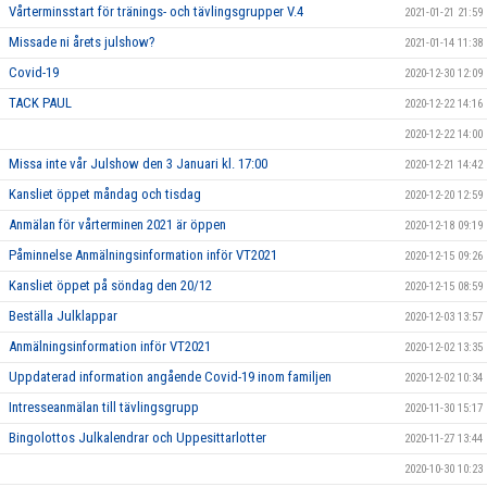
Vårterminsstart för tränings- och tävlingsgrupper V.4
2021-01-21 21:59
Missade ni årets julshow?
2021-01-14 11:38
Covid-19
2020-12-30 12:09
TACK PAUL
2020-12-22 14:16
2020-12-22 14:00
Missa inte vår Julshow den 3 Januari kl. 17:00
2020-12-21 14:42
Kansliet öppet måndag och tisdag
2020-12-20 12:59
Anmälan för vårterminen 2021 är öppen
2020-12-18 09:19
Påminnelse Anmälningsinformation inför VT2021
2020-12-15 09:26
Kansliet öppet på söndag den 20/12
2020-12-15 08:59
Beställa Julklappar
2020-12-03 13:57
Anmälningsinformation inför VT2021
2020-12-02 13:35
Uppdaterad information angående Covid-19 inom familjen
2020-12-02 10:34
Intresseanmälan till tävlingsgrupp
2020-11-30 15:17
Bingolottos Julkalendrar och Uppesittarlotter
2020-11-27 13:44
2020-10-30 10:23