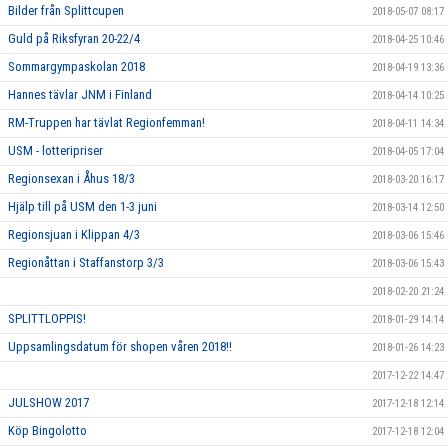
Bilder från Splittcupen
2018-05-07 08:17
Guld på Riksfyran 20-22/4
2018-04-25 10:46
Sommargympaskolan 2018
2018-04-19 13:36
Hannes tävlar JNM i Finland
2018-04-14 10:25
RM-Truppen har tävlat Regionfemman!
2018-04-11 14:34
USM - lotteripriser
2018-04-05 17:04
Regionsexan i Åhus 18/3
2018-03-20 16:17
Hjälp till på USM den 1-3 juni
2018-03-14 12:50
Regionsjuan i Klippan 4/3
2018-03-06 15:46
Regionåttan i Staffanstorp 3/3
2018-03-06 15:43
2018-02-20 21:24
SPLITTLOPPIS!
2018-01-29 14:14
Uppsamlingsdatum för shopen våren 2018!!
2018-01-26 14:23
2017-12-22 14:47
JULSHOW 2017
2017-12-18 12:14
Köp Bingolotto
2017-12-18 12:04