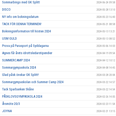
Sommarbingo med GK Splitt
2024-06-24 09:58
DISCO
2024-05-28 13:10
NY info om bokningsdatum
2024-05-23 16:40
TACK FÖR DENNA TERMINEN!
2024-05-21 08:58
Bokningsinformation till hösten 2024
2024-05-13 13:21
USM GULD
2024-05-13 08:52
Prova på Parasport på Syddagarna
2024-05-06 14:03
Agnes får årets idrottsledarstipendier
2024-04-19 09:54
SUMMERCAMP 2024
2024-04-12 10:12
Sommargympaskola 2024
2024-04-08 14:45
Glad påsk önskar GK Splitt!
2024-03-28 20:04
Sommargympaskolan och Summer Camp 2024
2024-03-22 14:57
Tack Sparbanken Skåne
2024-03-22 14:54
PÅSKLOVSGYMPASKOLA 2024
2024-02-26 14:05
Årsmöte 20/3
2024-02-23 11:54
JOYNA
2024-02-21 13:15