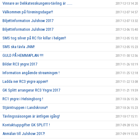
Vinnare av Delikatesskungens-tävling är ......
2017-12-13 14:20
Välkommen på föreningsdagar!!
2017-12-07 14:57
Biljettinformation Julshow 2017
2017-12-07 13:32
Biljettinformation Julshow 2017
2017-12-06 15:40
SMS tog silver på RC för killar i helgen!!
2017-12-05 15:32
SMS ska tävla JNM!
2017-12-05 15:23
GULD PÅ HEMMAPLAN !!!!
2017-11-30 12:56
Bilder RC3 yngre 2017
2017-11-26 10:19
Information angående streamingen !
2017-11-25 12:18
Ladda ner RC3 yngre appen!!
2017-11-22 13:08
GK Splitt arrangerar RC3 Yngre 2017
2017-11-21 19:59
RC1 yngre i Helsingborg !
2017-10-26 15:26
Stjärntruppen i Landskrona!!
2017-10-26 15:23
Tävlingssäsongen är äntligen igång!
2017-10-17 15:11
Kontaktuppgifter GK SPLITT !
2017-09-28 15:16
Anmälan till Julshow 2017!
2017-09-19 15:52