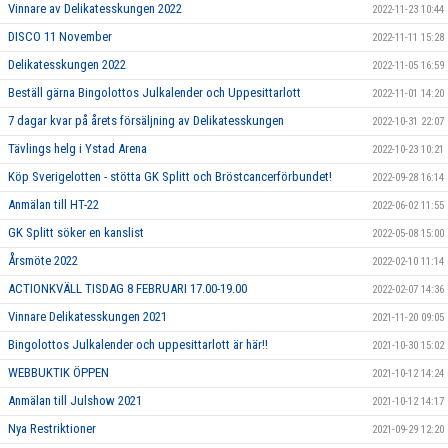
Vinnare av Delikatesskungen 2022
2022-11-23 10:44
DISCO 11 November
2022-11-11 15:28
Delikatesskungen 2022
2022-11-05 16:59
Beställ gärna Bingolottos Julkalender och Uppesittarlott
2022-11-01 14:20
7 dagar kvar på årets försäljning av Delikatesskungen
2022-10-31 22:07
Tävlings helg i Ystad Arena
2022-10-23 10:21
Köp Sverigelotten - stötta GK Splitt och Bröstcancerförbundet!
2022-09-28 16:14
Anmälan till HT-22
2022-06-02 11:55
GK Splitt söker en kanslist
2022-05-08 15:00
Årsmöte 2022
2022-02-10 11:14
ACTIONKVÄLL TISDAG 8 FEBRUARI 17.00-19.00
2022-02-07 14:36
Vinnare Delikatesskungen 2021
2021-11-20 09:05
Bingolottos Julkalender och uppesittarlott är här!!
2021-10-30 15:02
WEBBUKTIK ÖPPEN
2021-10-12 14:24
Anmälan till Julshow 2021
2021-10-12 14:17
Nya Restriktioner
2021-09-29 12:20