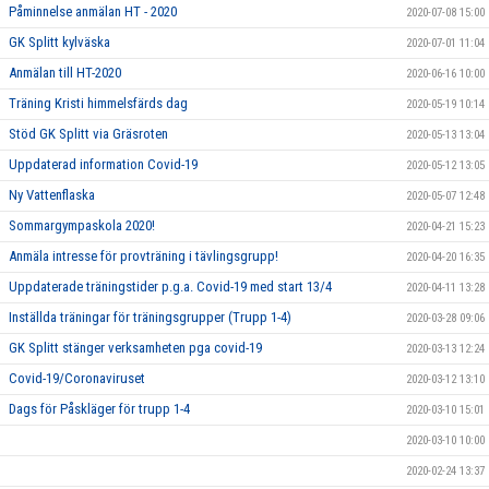
Påminnelse anmälan HT - 2020
2020-07-08 15:00
GK Splitt kylväska
2020-07-01 11:04
Anmälan till HT-2020
2020-06-16 10:00
Träning Kristi himmelsfärds dag
2020-05-19 10:14
Stöd GK Splitt via Gräsroten
2020-05-13 13:04
Uppdaterad information Covid-19
2020-05-12 13:05
Ny Vattenflaska
2020-05-07 12:48
Sommargympaskola 2020!
2020-04-21 15:23
Anmäla intresse för provträning i tävlingsgrupp!
2020-04-20 16:35
Uppdaterade träningstider p.g.a. Covid-19 med start 13/4
2020-04-11 13:28
Inställda träningar för träningsgrupper (Trupp 1-4)
2020-03-28 09:06
GK Splitt stänger verksamheten pga covid-19
2020-03-13 12:24
Covid-19/Coronaviruset
2020-03-12 13:10
Dags för Påskläger för trupp 1-4
2020-03-10 15:01
2020-03-10 10:00
2020-02-24 13:37