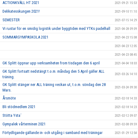
ACTIONKVÄLL HT 2021
2021-09-21 15:53
Delikatesskungen 2021!
2021-09-10 11:10
SEMESTER
2021-07-15 14:29
Vi rustar för en smidig logistik under byggtiden med YTKs padelhall
2021-04-28 09:09
SOMMARGYMPASKOLA 2021
2021-04-23 15:08
2021-04-23 12:05
2021-04-23 08:45
GK Splitt öppnar upp verksamheten from tisdagen den 6 april
2021-04-04 18:03
GK Splitt fortsatt nedstängt t.o.m. måndag den 5 April gäller ALL
2021-03-26 14:10
träning.
GK Splitt stänger ner ALL träning veckan ut, t.o.m. söndag den 28
2021-03-24 09:30
Mars.
Årsmöte
2021-02-18 14:33
Bli stödmedlem 2021
2021-02-18 14:23
Stötta Ysta´
2021-02-12 09:07
Gympalek vårterminen 2021
2021-02-08 09:59
Förtydligande gällande in- och utgång i samband med träningar
2021-01-29 12:54