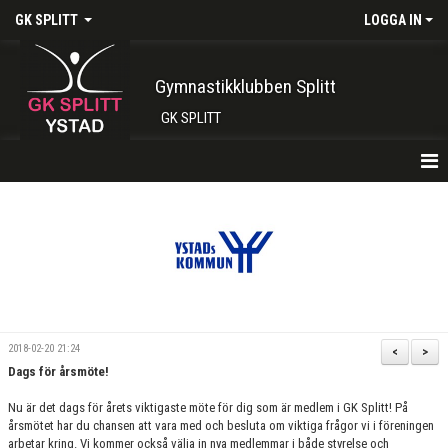
GK SPLITT
LOGGA IN
Gymnastikklubben Splitt
GK SPLITT
HEM
FÖRENINGEN
KONTAKT
BOKA PLATS HÄR
2018-02-20 21:24
<
>
Dags för årsmöte!
INTRESSEANMÄLAN
Nu är det dags för årets viktigaste möte för dig som är medlem i GK Splitt! På
SHOP
årsmötet har du chansen att vara med och besluta om viktiga frågor vi i föreningen
arbetar kring. Vi kommer också välja in nya medlemmar i både styrelse och