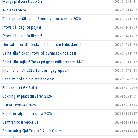
Många platser i trupp 2-3!
2026-01-23 14:34
Alla Kan Gympa!
2026-01-23 14:32
Dags att anmäla er till Sportlovsgympaskola 2026!
2026-01-23 14:30
Prova på idag för pojkar
2026-01-14 15:03
Prova på idag för flickor!
2026-01-14 15:02
Gör såhär för att skicka in till oss om Fritidskortet.
2026-01-08 11:59
Se hit alla flickor! Prova på gymnastik hos oss!
2026-01-08 11:43
Se hit alla pojkar! Prova på gymnastik hos oss 14/1
2026-01-08 11:42
Information VT 2026- för träningsgrupper!
2026-01-07 11:38
Dags att boka din plats hos oss!
2026-01-04 07:00
Fritidskortet GK Splitt
2025-12-27 23:39
Bokning av plats till våren 2026!
2025-12-26 11:51
JULSHOWBLAD 2025
2025-12-21 12:46
Biljettförsäljning Julshow 2025
2025-12-15 13:17
Samträningar vecka 51
2025-12-15 13:16
Beskrivning Kjol Trupp 3-4 och Glitter
2025-12-10 15:48