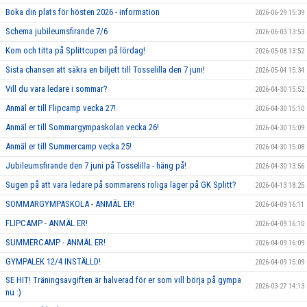
Boka din plats för hösten 2026 - information
2026-06-29 15:39
Schema jubileumsfirande 7/6
2026-06-03 13:53
Kom och titta på Splittcupen på lördag!
2026-05-08 13:52
Sista chansen att säkra en biljett till Tosselilla den 7 juni!
2026-05-04 15:34
Vill du vara ledare i sommar?
2026-04-30 15:52
Anmäl er till Flipcamp vecka 27!
2026-04-30 15:10
Anmäl er till Sommargympaskolan vecka 26!
2026-04-30 15:09
Anmäl er till Summercamp vecka 25!
2026-04-30 15:08
Jubileumsfirande den 7 juni på Tosselilla - häng på!
2026-04-30 13:56
Sugen på att vara ledare på sommarens roliga läger på GK Splitt?
2026-04-13 18:25
SOMMARGYMPASKOLA - ANMÄL ER!
2026-04-09 16:11
FLIPCAMP - ANMÄL ER!
2026-04-09 16:10
SUMMERCAMP - ANMÄL ER!
2026-04-09 16:09
GYMPALEK 12/4 INSTÄLLD!
2026-04-09 15:09
SE HIT! Träningsavgiften är halverad för er som vill börja på gympa
2026-03-27 14:13
nu :)