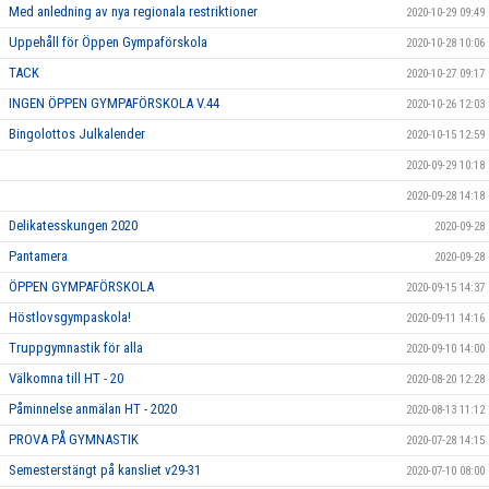
Med anledning av nya regionala restriktioner
2020-10-29 09:49
Uppehåll för Öppen Gympaförskola
2020-10-28 10:06
TACK
2020-10-27 09:17
INGEN ÖPPEN GYMPAFÖRSKOLA V.44
2020-10-26 12:03
Bingolottos Julkalender
2020-10-15 12:59
2020-09-29 10:18
2020-09-28 14:18
Delikatesskungen 2020
2020-09-28
Pantamera
2020-09-28
ÖPPEN GYMPAFÖRSKOLA
2020-09-15 14:37
Höstlovsgympaskola!
2020-09-11 14:16
Truppgymnastik för alla
2020-09-10 14:00
Välkomna till HT - 20
2020-08-20 12:28
Påminnelse anmälan HT - 2020
2020-08-13 11:12
PROVA PÅ GYMNASTIK
2020-07-28 14:15
Semesterstängt på kansliet v29-31
2020-07-10 08:00