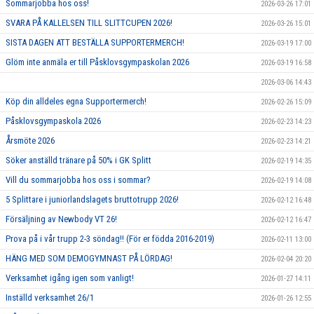
Sommarjobba hos oss!
2026-03-26 17:01
SVARA PÅ KALLELSEN TILL SLITTCUPEN 2026!
2026-03-26 15:01
SISTA DAGEN ATT BESTÄLLA SUPPORTERMERCH!
2026-03-19 17:00
Glöm inte anmäla er till Påsklovsgympaskolan 2026
2026-03-19 16:58
2026-03-06 14:43
Köp din alldeles egna Supportermerch!
2026-02-26 15:09
Påsklovsgympaskola 2026
2026-02-23 14:23
Årsmöte 2026
2026-02-23 14:21
Söker anställd tränare på 50% i GK Splitt
2026-02-19 14:35
Vill du sommarjobba hos oss i sommar?
2026-02-19 14:08
5 Splittare i juniorlandslagets bruttotrupp 2026!
2026-02-12 16:48
Försäljning av Newbody VT 26!
2026-02-12 16:47
Prova på i vår trupp 2-3 söndag!! (För er födda 2016-2019)
2026-02-11 13:00
HÄNG MED SOM DEMOGYMNAST PÅ LÖRDAG!
2026-02-04 20:20
Verksamhet igång igen som vanligt!
2026-01-27 14:11
Inställd verksamhet 26/1
2026-01-26 12:55