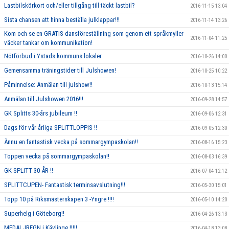
Lastbilskörkort och/eller tillgång till täckt lastbil?
2016-11-15 13:04
Sista chansen att hinna beställa julklappar!!!
2016-11-14 13:26
Kom och se en GRATIS dansföreställning som genom ett språkmyller
2016-11-04 11:25
väcker tankar om kommunikation!
Nötförbud i Ystads kommuns lokaler
2016-10-26 14:00
Gemensamma träningstider till Julshowen!
2016-10-25 10:22
Påminnelse: Anmälan till julshow!!
2016-10-13 15:14
Anmälan till Julshowen 2016!!!
2016-09-28 14:57
GK Splitts 30-års jubileum !!
2016-09-06 12:31
Dags för vår årliga SPLITTLOPPIS !!
2016-09-05 12:30
Ännu en fantastisk vecka på sommargympaskolan!!
2016-08-16 15:23
Toppen vecka på sommargympaskolan!!
2016-08-03 16:39
GK SPLITT 30 ÅR !!
2016-07-04 12:12
SPLITTCUPEN- Fantastisk terminsavslutning!!!
2016-05-30 15:01
Topp 10 på Riksmästerskapen 3 -Yngre !!!!
2016-05-10 14:20
Superhelg i Göteborg!!
2016-04-26 13:13
MEDALJREGN i Kävlinge !!!!!
2016-04-18 13:08