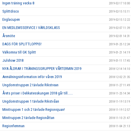
Ingen träning vecka 8
2019-02-17 10:00
Splittdisco
2019-02-15 15:11
Englacupen
2019-02-15 12:22
EN MEDLEMSSERVICE I VÄRLDSKLASS
2019-02-07 11:39
Årsmöte
2019-02-01 14:31
DAGS FÖR SPLITTLOPPIS!
2019-01-25 12:24
Välkomna till GK Splitt
2019-01-21 14:19
Julshow 2018
2019-01-11 17:45
NYA ÅLDRAR I TRÄNINGSGRUPPER VÅRTERMIN 2019
2018-12-14 14:10
Anmälningsinformation inför våren 2019
2018-12-02 21:35
Ungdomstruppen 2 tävlade Rikstrean
2018-11-27 11:49
Årets priser i Delikatesskungen 2018 går till......
2018-11-25 14:34
Ungdomstruppen 1 tävlade Rikstvåan
2018-11-19 13:19
Minitruppen 1 och 2 tävlade Regionsjuan!
2018-11-19 12:57
Minitruppen 2 tävlade Regionåttan
2018-11-10 21:47
Regionfemman
2018-11-04 21:13