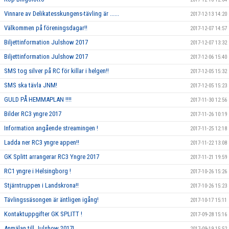
Vinnare av Delikatesskungens-tävling är ......
2017-12-13 14:20
Välkommen på föreningsdagar!!
2017-12-07 14:57
Biljettinformation Julshow 2017
2017-12-07 13:32
Biljettinformation Julshow 2017
2017-12-06 15:40
SMS tog silver på RC för killar i helgen!!
2017-12-05 15:32
SMS ska tävla JNM!
2017-12-05 15:23
GULD PÅ HEMMAPLAN !!!!
2017-11-30 12:56
Bilder RC3 yngre 2017
2017-11-26 10:19
Information angående streamingen !
2017-11-25 12:18
Ladda ner RC3 yngre appen!!
2017-11-22 13:08
GK Splitt arrangerar RC3 Yngre 2017
2017-11-21 19:59
RC1 yngre i Helsingborg !
2017-10-26 15:26
Stjärntruppen i Landskrona!!
2017-10-26 15:23
Tävlingssäsongen är äntligen igång!
2017-10-17 15:11
Kontaktuppgifter GK SPLITT !
2017-09-28 15:16
Anmälan till Julshow 2017!
2017-09-19 15:52