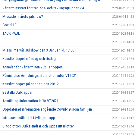
Vårterminsstart för tränings- och tävlingsgrupper V.4
2021-01-21 21:59
Missade ni årets julshow?
2021-01-14 11:38
Covid-19
2020-12-30 12:09
TACK PAUL
2020-12-22 14:16
2020-12-22 14:00
Missa inte vår Julshow den 3 Januari kl. 17:00
2020-12-21 14:42
Kansliet öppet måndag och tisdag
2020-12-20 12:59
Anmälan för vårterminen 2021 är öppen
2020-12-18 09:19
Påminnelse Anmälningsinformation inför VT2021
2020-12-15 09:26
Kansliet öppet på söndag den 20/12
2020-12-15 08:59
Beställa Julklappar
2020-12-03 13:57
Anmälningsinformation inför VT2021
2020-12-02 13:35
Uppdaterad information angående Covid-19 inom familjen
2020-12-02 10:34
Intresseanmälan till tävlingsgrupp
2020-11-30 15:17
Bingolottos Julkalendrar och Uppesittarlotter
2020-11-27 13:44
2020-10-30 10:23