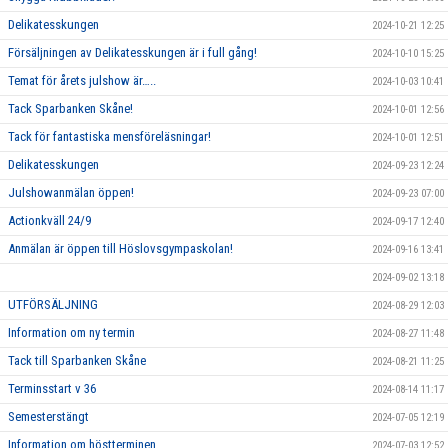
Delikatesskungen
2024-10-21 12:25
Försäljningen av Delikatesskungen är i full gång!
2024-10-10 15:25
Temat för årets julshow är…..
2024-10-03 10:41
Tack Sparbanken Skåne!
2024-10-01 12:56
Tack för fantastiska mensföreläsningar!
2024-10-01 12:51
Delikatesskungen
2024-09-23 12:24
Julshowanmälan öppen!
2024-09-23 07:00
Actionkväll 24/9
2024-09-17 12:40
Anmälan är öppen till Höslovsgympaskolan!
2024-09-16 13:41
2024-09-02 13:18
UTFÖRSÄLJNING
2024-08-29 12:03
Information om ny termin
2024-08-27 11:48
Tack till Sparbanken Skåne
2024-08-21 11:25
Terminsstart v 36
2024-08-14 11:17
Semesterstängt
2024-07-05 12:19
Information om höstterminen
2024-07-03 12:52