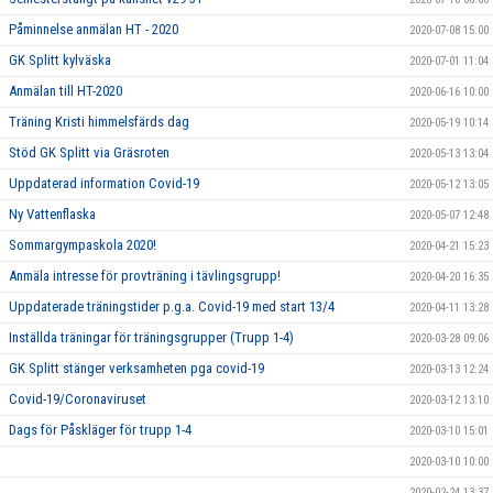
Påminnelse anmälan HT - 2020
2020-07-08 15:00
GK Splitt kylväska
2020-07-01 11:04
Anmälan till HT-2020
2020-06-16 10:00
Träning Kristi himmelsfärds dag
2020-05-19 10:14
Stöd GK Splitt via Gräsroten
2020-05-13 13:04
Uppdaterad information Covid-19
2020-05-12 13:05
Ny Vattenflaska
2020-05-07 12:48
Sommargympaskola 2020!
2020-04-21 15:23
Anmäla intresse för provträning i tävlingsgrupp!
2020-04-20 16:35
Uppdaterade träningstider p.g.a. Covid-19 med start 13/4
2020-04-11 13:28
Inställda träningar för träningsgrupper (Trupp 1-4)
2020-03-28 09:06
GK Splitt stänger verksamheten pga covid-19
2020-03-13 12:24
Covid-19/Coronaviruset
2020-03-12 13:10
Dags för Påskläger för trupp 1-4
2020-03-10 15:01
2020-03-10 10:00
2020-02-24 13:37