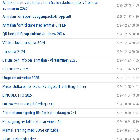
Ansök om att vara ledare till våra lovskolor under våren och
2025-03-13 14:39
sommaren 2025!
Anmälan för Sportlovsgympaskola öppen!!
2025-01-15 14:10
Anmälan för tidigare medlemmar ÖPPEN!
2024-12-27 08:00
QR kod till Programblad Julshow 2024
2024-12-15 10:00
Väskförbud Julshow 2024
2024-12-13 20:02
Julshow 2024
2024-12-13 20:00
Datum och info om anmälan - Vårterminen 2025
2024-11-27 14:25
Bli tränare 2025!
2024-11-26 15:12
Ungdomsstyrelse 2025
2024-11-21 14:47
Priser Julkalender, Rosa Sverigelott och Bingolotter
2024-11-05 14:41
BINGOLOTTO 2024
2024-11-04 13:38
Halloween-Disco på fredag 1/11
2024-10-30 14:26
Sista inlämningsdag för Delikatesskungen 3/11
2024-10-30 14:24
Försäljning av lotter startar vecka 45
2024-10-24 15:19
Mental Träning med SOS-Fortitude
2024-10-24 14:25
Snygga Klubbkläder!
2024-10-23 15:08