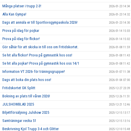
Många platser i trupp 2-3!
2026-01-23 14:34
Alla Kan Gympa!
2026-01-23 14:32
Dags att anmäla er till Sportlovsgympaskola 2026!
2026-01-23 14:30
Prova på idag för pojkar
2026-01-14 15:03
Prova på idag för flickor!
2026-01-14 15:02
Gör såhär för att skicka in till oss om Fritidskortet.
2026-01-08 11:59
Se hit alla flickor! Prova på gymnastik hos oss!
2026-01-08 11:43
Se hit alla pojkar! Prova på gymnastik hos oss 14/1
2026-01-08 11:42
Information VT 2026- för träningsgrupper!
2026-01-07 11:38
Dags att boka din plats hos oss!
2026-01-04 07:00
Fritidskortet GK Splitt
2025-12-27 23:39
Bokning av plats till våren 2026!
2025-12-26 11:51
JULSHOWBLAD 2025
2025-12-21 12:46
Biljettförsäljning Julshow 2025
2025-12-15 13:17
Samträningar vecka 51
2025-12-15 13:16
Beskrivning Kjol Trupp 3-4 och Glitter
2025-12-10 15:48