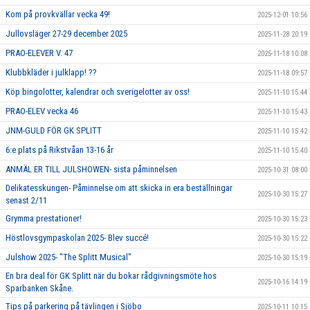
Kom på provkvällar vecka 49!
2025-12-01 10:56
Jullovsläger 27-29 december 2025
2025-11-28 20:19
PRAO-ELEVER V. 47
2025-11-18 10:08
Klubbkläder i julklapp! ??
2025-11-18 09:57
Köp bingolotter, kalendrar och sverigelotter av oss!
2025-11-10 15:44
PRAO-ELEV vecka 46
2025-11-10 15:43
JNM-GULD FÖR GK SPLITT
2025-11-10 15:42
6:e plats på Rikstvåan 13-16 år
2025-11-10 15:40
ANMÄL ER TILL JULSHOWEN- sista påminnelsen
2025-10-31 08:00
Delikatesskungen- Påminnelse om att skicka in era beställningar
2025-10-30 15:27
senast 2/11
Grymma prestationer!
2025-10-30 15:23
Höstlovsgympaskolan 2025- Blev succé!
2025-10-30 15:22
Julshow 2025- "The Splitt Musical"
2025-10-30 15:19
En bra deal för GK Splitt när du bokar rådgivningsmöte hos
2025-10-16 14:19
Sparbanken Skåne.
Tips på parkering på tävlingen i Sjöbo
2025-10-11 10:15