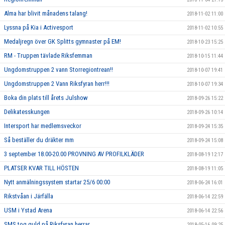
Alma har blivit månadens talang!
2018-11-02 11:00
Lyssna på Kia i Activesport
2018-11-02 10:55
Medaljregn över GK Splitts gymnaster på EM!
2018-10-23 15:25
RM - Truppen tävlade Riksfemman
2018-10-15 11:44
Ungdomstruppen 2 vann Storregiontrean!!
2018-10-07 19:41
Ungdomstruppen 2 Vann Riksfyran herr!!!
2018-10-07 19:34
Boka din plats till årets Julshow
2018-09-26 15:22
Delikatesskungen
2018-09-26 10:14
Intersport har medlemsveckor
2018-09-24 15:35
Så beställer du dräkter mm
2018-09-24 15:08
3 september 18.00-20.00 PROVNING AV PROFILKLÄDER
2018-08-19 12:17
PLATSER KVAR TILL HÖSTEN
2018-08-19 11:05
Nytt anmälningssystem startar 25/6 00:00
2018-06-24 16:01
Rikstvåan i Järfälla
2018-06-14 22:59
USM i Ystad Arena
2018-06-14 22:56
SMS tog guld på Riksfyran herrar
2018-05-16 09:25