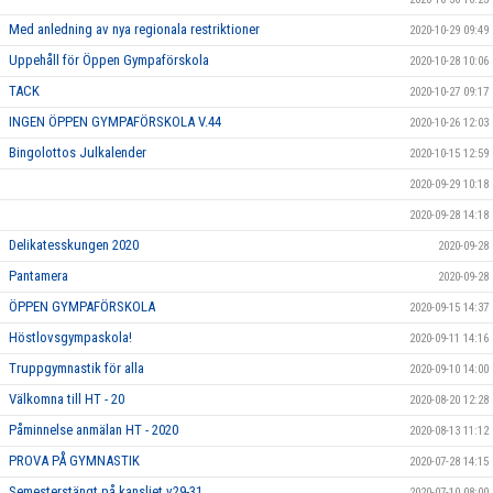
Med anledning av nya regionala restriktioner
2020-10-29 09:49
Uppehåll för Öppen Gympaförskola
2020-10-28 10:06
TACK
2020-10-27 09:17
INGEN ÖPPEN GYMPAFÖRSKOLA V.44
2020-10-26 12:03
Bingolottos Julkalender
2020-10-15 12:59
2020-09-29 10:18
2020-09-28 14:18
Delikatesskungen 2020
2020-09-28
Pantamera
2020-09-28
ÖPPEN GYMPAFÖRSKOLA
2020-09-15 14:37
Höstlovsgympaskola!
2020-09-11 14:16
Truppgymnastik för alla
2020-09-10 14:00
Välkomna till HT - 20
2020-08-20 12:28
Påminnelse anmälan HT - 2020
2020-08-13 11:12
PROVA PÅ GYMNASTIK
2020-07-28 14:15
Semesterstängt på kansliet v29-31
2020-07-10 08:00