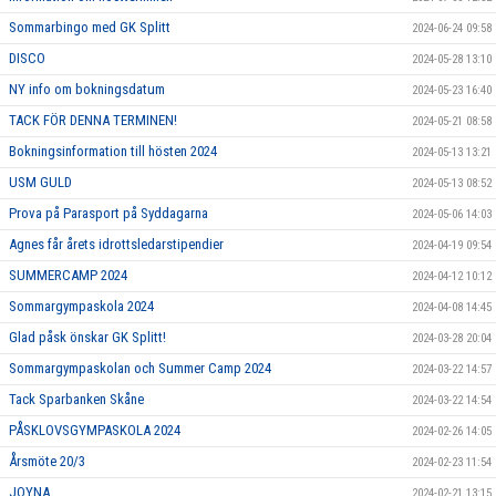
Sommarbingo med GK Splitt
2024-06-24 09:58
DISCO
2024-05-28 13:10
NY info om bokningsdatum
2024-05-23 16:40
TACK FÖR DENNA TERMINEN!
2024-05-21 08:58
Bokningsinformation till hösten 2024
2024-05-13 13:21
USM GULD
2024-05-13 08:52
Prova på Parasport på Syddagarna
2024-05-06 14:03
Agnes får årets idrottsledarstipendier
2024-04-19 09:54
SUMMERCAMP 2024
2024-04-12 10:12
Sommargympaskola 2024
2024-04-08 14:45
Glad påsk önskar GK Splitt!
2024-03-28 20:04
Sommargympaskolan och Summer Camp 2024
2024-03-22 14:57
Tack Sparbanken Skåne
2024-03-22 14:54
PÅSKLOVSGYMPASKOLA 2024
2024-02-26 14:05
Årsmöte 20/3
2024-02-23 11:54
JOYNA
2024-02-21 13:15