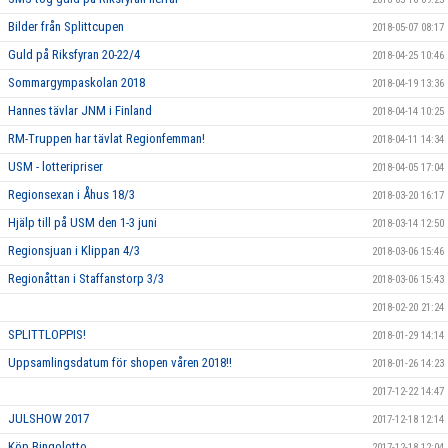
Bilder från Splittcupen
2018-05-07 08:17
Guld på Riksfyran 20-22/4
2018-04-25 10:46
Sommargympaskolan 2018
2018-04-19 13:36
Hannes tävlar JNM i Finland
2018-04-14 10:25
RM-Truppen har tävlat Regionfemman!
2018-04-11 14:34
USM - lotteripriser
2018-04-05 17:04
Regionsexan i Åhus 18/3
2018-03-20 16:17
Hjälp till på USM den 1-3 juni
2018-03-14 12:50
Regionsjuan i Klippan 4/3
2018-03-06 15:46
Regionåttan i Staffanstorp 3/3
2018-03-06 15:43
2018-02-20 21:24
SPLITTLOPPIS!
2018-01-29 14:14
Uppsamlingsdatum för shopen våren 2018!!
2018-01-26 14:23
2017-12-22 14:47
JULSHOW 2017
2017-12-18 12:14
Köp Bingolotto
2017-12-18 12:04