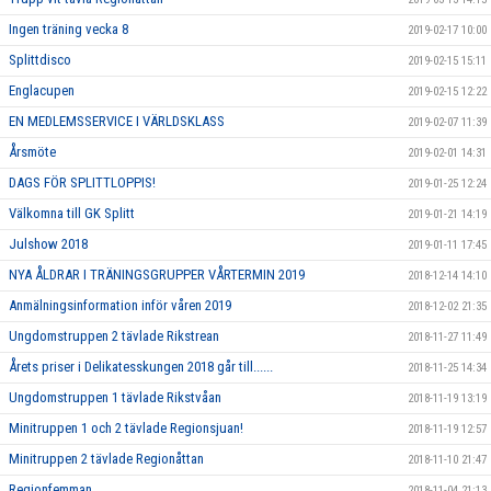
Ingen träning vecka 8
2019-02-17 10:00
Splittdisco
2019-02-15 15:11
Englacupen
2019-02-15 12:22
EN MEDLEMSSERVICE I VÄRLDSKLASS
2019-02-07 11:39
Årsmöte
2019-02-01 14:31
DAGS FÖR SPLITTLOPPIS!
2019-01-25 12:24
Välkomna till GK Splitt
2019-01-21 14:19
Julshow 2018
2019-01-11 17:45
NYA ÅLDRAR I TRÄNINGSGRUPPER VÅRTERMIN 2019
2018-12-14 14:10
Anmälningsinformation inför våren 2019
2018-12-02 21:35
Ungdomstruppen 2 tävlade Rikstrean
2018-11-27 11:49
Årets priser i Delikatesskungen 2018 går till......
2018-11-25 14:34
Ungdomstruppen 1 tävlade Rikstvåan
2018-11-19 13:19
Minitruppen 1 och 2 tävlade Regionsjuan!
2018-11-19 12:57
Minitruppen 2 tävlade Regionåttan
2018-11-10 21:47
Regionfemman
2018-11-04 21:13