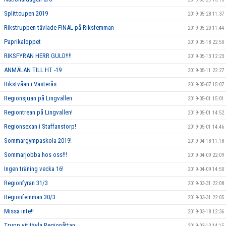
Splittcupen 2019
2019-05-28 11:37
Rikstruppen tävlade FINAL på Riksfemman
2019-05-20 11:44
Paprikaloppet
2019-05-18 22:50
RIKSFYRAN HERR GULD!!!!
2019-05-13 12:23
ANMÄLAN TILL HT -19
2019-05-11 22:27
Rikstvåan i Västerås
2019-05-07 15:07
Regionsjuan på Lingvallen
2019-05-01 15:01
Regiontrean på Lingvallen!
2019-05-01 14:52
Regionsexan i Staffanstorp!
2019-05-01 14:46
Sommargympaskola 2019!
2019-04-18 11:18
Sommarjobba hos oss!!!
2019-04-09 22:09
Ingen träning vecka 16!
2019-04-09 14:50
Regionfyran 31/3
2019-03-31 22:08
Regionfemman 30/3
2019-03-31 22:05
Missa inte!!
2019-03-18 12:36
Trupp vit tävla Regionåttan
2019-03-13 14:15