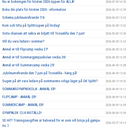
Nu är bokningen för hösten 2026 öppen för ALLA!
2026-07-09 14:35
Boka din plats för hösten 2026 - information
2026-06-29 15:39
Schema jubileumsfirande 7/6
2026-06-03 13:53
Kom och titta på Splittcupen på lördag!
2026-05-08 13:52
Sista chansen att säkra en biljett till Tosselilla den 7 juni!
2026-05-04 15:34
Vill du vara ledare i sommar?
2026-04-30 15:52
Anmäl er till Flipcamp vecka 27!
2026-04-30 15:10
Anmäl er till Sommargympaskolan vecka 26!
2026-04-30 15:09
Anmäl er till Summercamp vecka 25!
2026-04-30 15:08
Jubileumsfirande den 7 juni på Tosselilla - häng på!
2026-04-30 13:56
Sugen på att vara ledare på sommarens roliga läger på GK Splitt?
2026-04-13 18:25
SOMMARGYMPASKOLA - ANMÄL ER!
2026-04-09 16:11
FLIPCAMP - ANMÄL ER!
2026-04-09 16:10
SUMMERCAMP - ANMÄL ER!
2026-04-09 16:09
GYMPALEK 12/4 INSTÄLLD!
2026-04-09 15:09
SE HIT! Träningsavgiften är halverad för er som vill börja på gympa
2026-03-27 14:13
nu :)