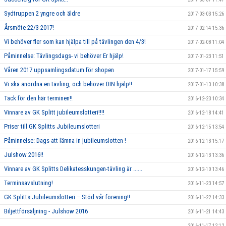
Sydtruppen 2 yngre och äldre
2017-03-03 15:26
Årsmöte 22/3-2017!
2017-02-14 15:36
Vi behöver fler som kan hjälpa till på tävlingen den 4/3!
2017-02-08 11:04
Påminnelse: Tävlingsdags- vi behöver Er hjälp!
2017-01-23 11:51
Våren 2017 uppsamlingsdatum för shopen
2017-01-17 15:59
Vi ska anordna en tävling, och behöver DIN hjälp!!
2017-01-13 10:38
Tack för den här terminen!!
2016-12-23 10:34
Vinnare av GK Splitt jubileumslotteri!!!!
2016-12-18 14:41
Priser till GK Splitts Jubileumslotteri
2016-12-15 13:54
Påminnelse: Dags att lämna in jubileumslotten !
2016-12-13 15:17
Julshow 2016!!
2016-12-13 13:36
Vinnare av GK Splitts Delikatesskungen-tävling är ......
2016-12-10 13:46
Terminsavslutning!
2016-11-23 14:57
GK Splitts Jubileumslotteri – Stöd vår förening!!
2016-11-22 14:33
Biljettförsäljning - Julshow 2016
2016-11-21 14:43
2016-11-17 12:12