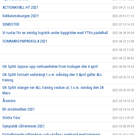
ACTIONKVÄLL HT 2021
2021-09-21 15:53
Delikatesskungen 2021!
2021-09-10 11:10
SEMESTER
2021-07-15 14:29
Vi rustar för en smidig logistik under byggtiden med YTKs padelhall
2021-04-28 09:09
SOMMARGYMPASKOLA 2021
2021-04-23 15:08
2021-04-23 12:05
2021-04-23 08:45
GK Splitt öppnar upp verksamheten from tisdagen den 6 april
2021-04-04 18:03
GK Splitt fortsatt nedstängt t.o.m. måndag den 5 April gäller ALL
2021-03-26 14:10
träning.
GK Splitt stänger ner ALL träning veckan ut, t.o.m. söndag den 28
2021-03-24 09:30
Mars.
Årsmöte
2021-02-18 14:33
Bli stödmedlem 2021
2021-02-18 14:23
Stötta Ysta´
2021-02-12 09:07
Gympalek vårterminen 2021
2021-02-08 09:59
Förtydligande gällande in- och utgång i samband med träningar
2021-01-29 12:54