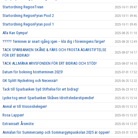
Startordning RegionTrean
2025-10-11 09:47
Startordning RegionFyran Pool 2
2025-10-11 09:46
Startordning RegionFyran pool 1
2025-10-11 09:45
Alla Kan Gympa!
2025-08-25 11:10
????? Terminen är snart igång igen – klä dig i föreningens färger!
2025-08-20 12:49
TACK SPARBANKEN SKÅNE & FÄRS OCH FROSTA ÄGARSTIFTELSE
2025-08-07 14:17
FÖR ERT BIDRAG!
TACK ALLMÄNA ARVSFONDEN FÖR ERT BIDRAG OCH STÖD!
2025-08-07 14:10
Datum för bokning höstterminen 2025!
2025-07-01 17:52
GK Splitt Nyckelring och Necessär!
2025-06-25 12:22
Tack till Sparbanken Syd Stiftelse för ert bidrag!
2025-06-23 14:12
Lycke tog emot Sparbanken Skånes Idrottsledarstipendie!
2025-05-15 15:14
Anmäl er till Visionshelegen!
2025-05-15 15:12
Rosa Lappen!
2025-05-15 15:07
Extrainsatt Årsmöte
2025-05-14 12:07
Anmälan för Summercamp och Sommargympaskolan 2025 är öppen!
2025-03-31 13:15