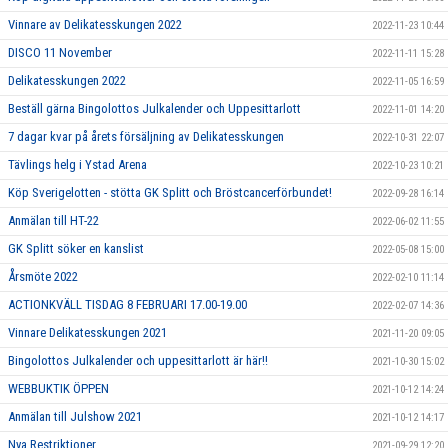
Vinnare av Delikatesskungen 2022
2022-11-23 10:44
DISCO 11 November
2022-11-11 15:28
Delikatesskungen 2022
2022-11-05 16:59
Beställ gärna Bingolottos Julkalender och Uppesittarlott
2022-11-01 14:20
7 dagar kvar på årets försäljning av Delikatesskungen
2022-10-31 22:07
Tävlings helg i Ystad Arena
2022-10-23 10:21
Köp Sverigelotten - stötta GK Splitt och Bröstcancerförbundet!
2022-09-28 16:14
Anmälan till HT-22
2022-06-02 11:55
GK Splitt söker en kanslist
2022-05-08 15:00
Årsmöte 2022
2022-02-10 11:14
ACTIONKVÄLL TISDAG 8 FEBRUARI 17.00-19.00
2022-02-07 14:36
Vinnare Delikatesskungen 2021
2021-11-20 09:05
Bingolottos Julkalender och uppesittarlott är här!!
2021-10-30 15:02
WEBBUKTIK ÖPPEN
2021-10-12 14:24
Anmälan till Julshow 2021
2021-10-12 14:17
Nya Restriktioner
2021-09-29 12:20