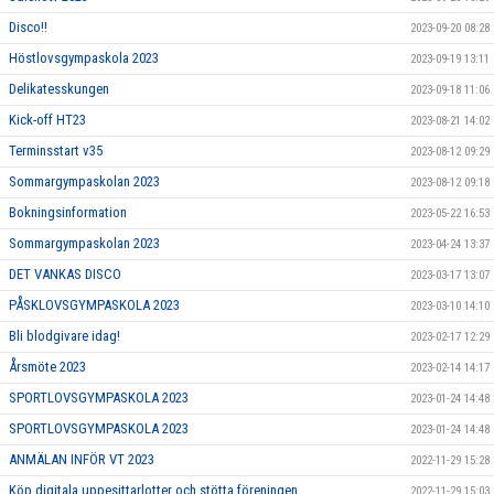
Disco!!
2023-09-20 08:28
Höstlovsgympaskola 2023
2023-09-19 13:11
Delikatesskungen
2023-09-18 11:06
Kick-off HT23
2023-08-21 14:02
Terminsstart v35
2023-08-12 09:29
Sommargympaskolan 2023
2023-08-12 09:18
Bokningsinformation
2023-05-22 16:53
Sommargympaskolan 2023
2023-04-24 13:37
DET VANKAS DISCO
2023-03-17 13:07
PÅSKLOVSGYMPASKOLA 2023
2023-03-10 14:10
Bli blodgivare idag!
2023-02-17 12:29
Årsmöte 2023
2023-02-14 14:17
SPORTLOVSGYMPASKOLA 2023
2023-01-24 14:48
SPORTLOVSGYMPASKOLA 2023
2023-01-24 14:48
ANMÄLAN INFÖR VT 2023
2022-11-29 15:28
Köp digitala uppesittarlotter och stötta föreningen
2022-11-29 15:03