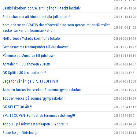
Lastbilskörkort och/eller tillgång till täckt lastbil?
2016-11-15 13:04
Sista chansen att hinna beställa julklappar!!!
2016-11-14 13:26
Kom och se en GRATIS dansföreställning som genom ett språkmyller
2016-11-04 11:25
väcker tankar om kommunikation!
Nötförbud i Ystads kommuns lokaler
2016-10-26 14:00
Gemensamma träningstider till Julshowen!
2016-10-25 10:22
Påminnelse: Anmälan till julshow!!
2016-10-13 15:14
Anmälan till Julshowen 2016!!!
2016-09-28 14:57
GK Splitts 30-års jubileum !!
2016-09-06 12:31
Dags för vår årliga SPLITTLOPPIS !!
2016-09-05 12:30
Ännu en fantastisk vecka på sommargympaskolan!!
2016-08-16 15:23
Toppen vecka på sommargympaskolan!!
2016-08-03 16:39
GK SPLITT 30 ÅR !!
2016-07-04 12:12
SPLITTCUPEN- Fantastisk terminsavslutning!!!
2016-05-30 15:01
Topp 10 på Riksmästerskapen 3 -Yngre !!!!
2016-05-10 14:20
Superhelg i Göteborg!!
2016-04-26 13:13