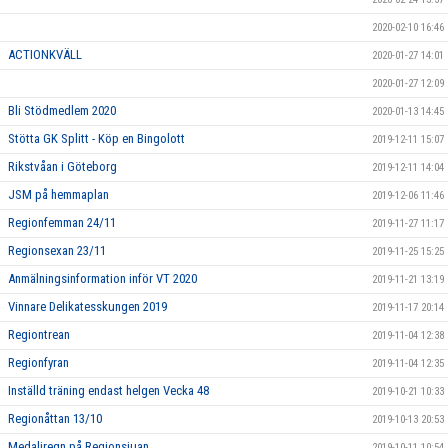
2020-02-10 16:46
ACTIONKVÄLL
2020-01-27 14:01
2020-01-27 12:09
Bli Stödmedlem 2020
2020-01-13 14:45
Stötta GK Splitt - Köp en Bingolott
2019-12-11 15:07
Rikstvåan i Göteborg
2019-12-11 14:04
JSM på hemmaplan
2019-12-06 11:46
Regionfemman 24/11
2019-11-27 11:17
Regionsexan 23/11
2019-11-25 15:25
Anmälningsinformation inför VT 2020
2019-11-21 13:19
Vinnare Delikatesskungen 2019
2019-11-17 20:14
Regiontrean
2019-11-04 12:38
Regionfyran
2019-11-04 12:35
Inställd träning endast helgen Vecka 48
2019-10-21 10:33
Regionåttan 13/10
2019-10-13 20:53
Medaljregn på Regionsjuan
2019-10-11 10:54