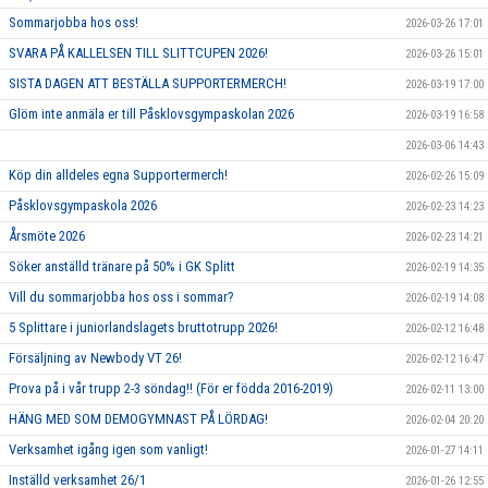
Sommarjobba hos oss!
2026-03-26 17:01
SVARA PÅ KALLELSEN TILL SLITTCUPEN 2026!
2026-03-26 15:01
SISTA DAGEN ATT BESTÄLLA SUPPORTERMERCH!
2026-03-19 17:00
Glöm inte anmäla er till Påsklovsgympaskolan 2026
2026-03-19 16:58
2026-03-06 14:43
Köp din alldeles egna Supportermerch!
2026-02-26 15:09
Påsklovsgympaskola 2026
2026-02-23 14:23
Årsmöte 2026
2026-02-23 14:21
Söker anställd tränare på 50% i GK Splitt
2026-02-19 14:35
Vill du sommarjobba hos oss i sommar?
2026-02-19 14:08
5 Splittare i juniorlandslagets bruttotrupp 2026!
2026-02-12 16:48
Försäljning av Newbody VT 26!
2026-02-12 16:47
Prova på i vår trupp 2-3 söndag!! (För er födda 2016-2019)
2026-02-11 13:00
HÄNG MED SOM DEMOGYMNAST PÅ LÖRDAG!
2026-02-04 20:20
Verksamhet igång igen som vanligt!
2026-01-27 14:11
Inställd verksamhet 26/1
2026-01-26 12:55