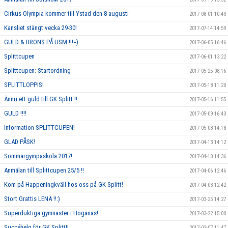
Cirkus Olympia kommer till Ystad den 8 augusti
2017-08-01 10:43
Kansliet stängt vecka 29-30!
2017-07-14 14:59
GULD & BRONS PÅ USM !!!=)
2017-06-05 16:46
Splittcupen
2017-06-01 13:22
Splittcupen: Startordning
2017-05-25 08:16
SPLITTLOPPIS!
2017-05-18 11:20
Ännu ett guld till GK Splitt !!
2017-05-16 11:55
GULD !!!!
2017-05-09 16:43
Information SPLITTCUPEN!
2017-05-08 14:18
GLAD PÅSK!
2017-04-13 14:12
Sommargympaskola 2017!
2017-04-10 14:36
Anmälan till Splittcupen 25/5 !!
2017-04-06 12:46
Kom på Happeningkväll hos oss på GK Splitt!
2017-04-03 12:42
Stort Grattis LENA !!:)
2017-03-25 14:27
Superduktiga gymnaster i Höganäs!
2017-03-22 15:00
Succéhelg för GK Splitt!!
2017-03-07 11:47