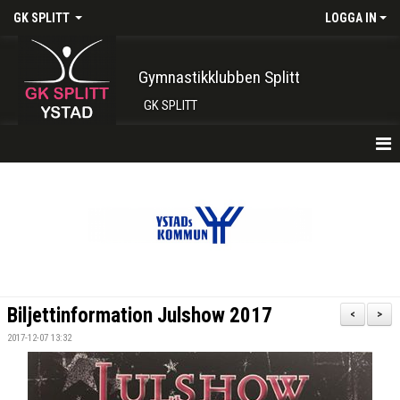
GK SPLITT
LOGGA IN
Gymnastikklubben Splitt
GK SPLITT
HEM
FÖRENINGEN
KONTAKT
BOKA PLATS HÄR
Biljettinformation Julshow 2017
<
>
INTRESSEANMÄLAN
2017-12-07 13:32
SHOP