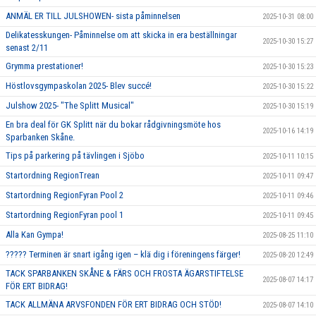
ANMÄL ER TILL JULSHOWEN- sista påminnelsen
2025-10-31 08:00
Delikatesskungen- Påminnelse om att skicka in era beställningar
2025-10-30 15:27
senast 2/11
Grymma prestationer!
2025-10-30 15:23
Höstlovsgympaskolan 2025- Blev succé!
2025-10-30 15:22
Julshow 2025- "The Splitt Musical"
2025-10-30 15:19
En bra deal för GK Splitt när du bokar rådgivningsmöte hos
2025-10-16 14:19
Sparbanken Skåne.
Tips på parkering på tävlingen i Sjöbo
2025-10-11 10:15
Startordning RegionTrean
2025-10-11 09:47
Startordning RegionFyran Pool 2
2025-10-11 09:46
Startordning RegionFyran pool 1
2025-10-11 09:45
Alla Kan Gympa!
2025-08-25 11:10
????? Terminen är snart igång igen – klä dig i föreningens färger!
2025-08-20 12:49
TACK SPARBANKEN SKÅNE & FÄRS OCH FROSTA ÄGARSTIFTELSE
2025-08-07 14:17
FÖR ERT BIDRAG!
TACK ALLMÄNA ARVSFONDEN FÖR ERT BIDRAG OCH STÖD!
2025-08-07 14:10