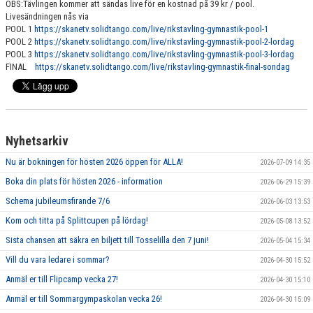
OBS:Tävlingen kommer att sändas live för en kostnad på 39 kr / pool.
Livesändningen nås via
POOL 1
https://skanetv.solidtango.com/live/rikstavling-gymnastik-pool-1
POOL 2
https://skanetv.solidtango.com/live/rikstavling-gymnastik-pool-2-lordag
POOL 3
https://skanetv.solidtango.com/live/rikstavling-gymnastik-pool-3-lordag
FINAL
https://skanetv.solidtango.com/live/rikstavling-gymnastik-final-sondag
Nyhetsarkiv
Nu är bokningen för hösten 2026 öppen för ALLA!
2026-07-09 14:35
Boka din plats för hösten 2026 - information
2026-06-29 15:39
Schema jubileumsfirande 7/6
2026-06-03 13:53
Kom och titta på Splittcupen på lördag!
2026-05-08 13:52
Sista chansen att säkra en biljett till Tosselilla den 7 juni!
2026-05-04 15:34
Vill du vara ledare i sommar?
2026-04-30 15:52
Anmäl er till Flipcamp vecka 27!
2026-04-30 15:10
Anmäl er till Sommargympaskolan vecka 26!
2026-04-30 15:09