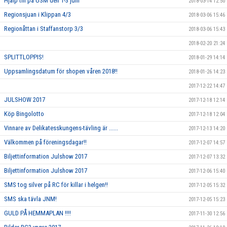
Hjälp till på USM den 1-3 juni
2018-03-14 12:50
Regionsjuan i Klippan 4/3
2018-03-06 15:46
Regionåttan i Staffanstorp 3/3
2018-03-06 15:43
2018-02-20 21:24
SPLITTLOPPIS!
2018-01-29 14:14
Uppsamlingsdatum för shopen våren 2018!!
2018-01-26 14:23
2017-12-22 14:47
JULSHOW 2017
2017-12-18 12:14
Köp Bingolotto
2017-12-18 12:04
Vinnare av Delikatesskungens-tävling är ......
2017-12-13 14:20
Välkommen på föreningsdagar!!
2017-12-07 14:57
Biljettinformation Julshow 2017
2017-12-07 13:32
Biljettinformation Julshow 2017
2017-12-06 15:40
SMS tog silver på RC för killar i helgen!!
2017-12-05 15:32
SMS ska tävla JNM!
2017-12-05 15:23
GULD PÅ HEMMAPLAN !!!!
2017-11-30 12:56