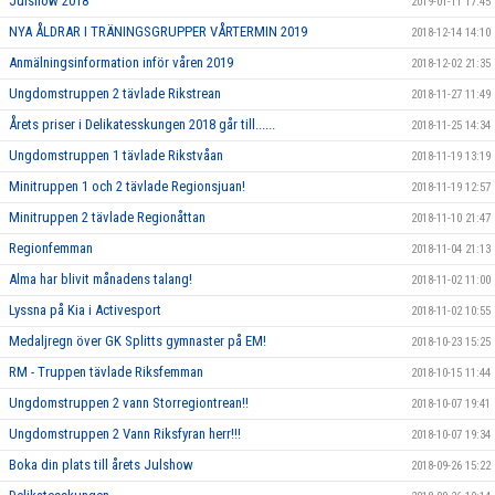
Julshow 2018
2019-01-11 17:45
NYA ÅLDRAR I TRÄNINGSGRUPPER VÅRTERMIN 2019
2018-12-14 14:10
Anmälningsinformation inför våren 2019
2018-12-02 21:35
Ungdomstruppen 2 tävlade Rikstrean
2018-11-27 11:49
Årets priser i Delikatesskungen 2018 går till......
2018-11-25 14:34
Ungdomstruppen 1 tävlade Rikstvåan
2018-11-19 13:19
Minitruppen 1 och 2 tävlade Regionsjuan!
2018-11-19 12:57
Minitruppen 2 tävlade Regionåttan
2018-11-10 21:47
Regionfemman
2018-11-04 21:13
Alma har blivit månadens talang!
2018-11-02 11:00
Lyssna på Kia i Activesport
2018-11-02 10:55
Medaljregn över GK Splitts gymnaster på EM!
2018-10-23 15:25
RM - Truppen tävlade Riksfemman
2018-10-15 11:44
Ungdomstruppen 2 vann Storregiontrean!!
2018-10-07 19:41
Ungdomstruppen 2 Vann Riksfyran herr!!!
2018-10-07 19:34
Boka din plats till årets Julshow
2018-09-26 15:22