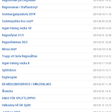
Regiontrean på Lingvallen!
2019-05-01 14:52
Regionsexan i Staffanstorp!
2019-05-01 14:46
Sommargympaskola 2019!
2019-04-18 11:18
Sommarjobba hos oss!!!
2019-04-09 22:09
Ingen träning vecka 16!
2019-04-09 14:50
Regionfyran 31/3
2019-03-31 22:08
Regionfemman 30/3
2019-03-31 22:05
Missa inte!!
2019-03-18 12:36
Trupp vit tävla Regionåttan
2019-03-13 14:15
Ingen träning vecka 8
2019-02-17 10:00
Splittdisco
2019-02-15 15:11
Englacupen
2019-02-15 12:22
EN MEDLEMSSERVICE I VÄRLDSKLASS
2019-02-07 11:39
Årsmöte
2019-02-01 14:31
DAGS FÖR SPLITTLOPPIS!
2019-01-25 12:24
Välkomna till GK Splitt
2019-01-21 14:19