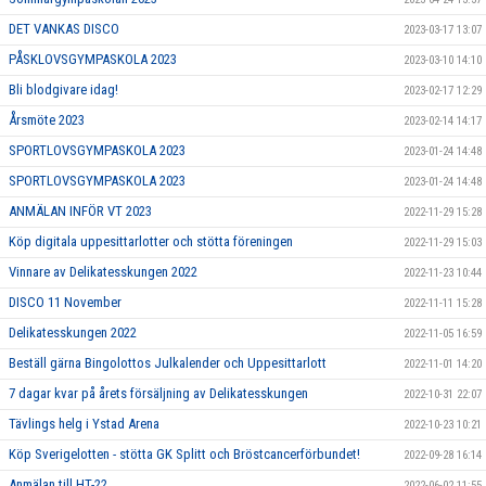
DET VANKAS DISCO
2023-03-17 13:07
PÅSKLOVSGYMPASKOLA 2023
2023-03-10 14:10
Bli blodgivare idag!
2023-02-17 12:29
Årsmöte 2023
2023-02-14 14:17
SPORTLOVSGYMPASKOLA 2023
2023-01-24 14:48
SPORTLOVSGYMPASKOLA 2023
2023-01-24 14:48
ANMÄLAN INFÖR VT 2023
2022-11-29 15:28
Köp digitala uppesittarlotter och stötta föreningen
2022-11-29 15:03
Vinnare av Delikatesskungen 2022
2022-11-23 10:44
DISCO 11 November
2022-11-11 15:28
Delikatesskungen 2022
2022-11-05 16:59
Beställ gärna Bingolottos Julkalender och Uppesittarlott
2022-11-01 14:20
7 dagar kvar på årets försäljning av Delikatesskungen
2022-10-31 22:07
Tävlings helg i Ystad Arena
2022-10-23 10:21
Köp Sverigelotten - stötta GK Splitt och Bröstcancerförbundet!
2022-09-28 16:14
Anmälan till HT-22
2022-06-02 11:55