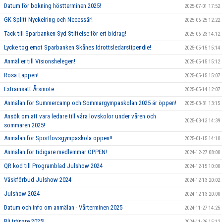
Datum för bokning höstterminen 2025!
2025-07-01 17:52
GK Splitt Nyckelring och Necessär!
2025-06-25 12:22
Tack till Sparbanken Syd Stiftelse för ert bidrag!
2025-06-23 14:12
Lycke tog emot Sparbanken Skånes Idrottsledarstipendie!
2025-05-15 15:14
Anmäl er till Visionshelegen!
2025-05-15 15:12
Rosa Lappen!
2025-05-15 15:07
Extrainsatt Årsmöte
2025-05-14 12:07
Anmälan för Summercamp och Sommargympaskolan 2025 är öppen!
2025-03-31 13:15
Ansök om att vara ledare till våra lovskolor under våren och
2025-03-13 14:39
sommaren 2025!
Anmälan för Sportlovsgympaskola öppen!!
2025-01-15 14:10
Anmälan för tidigare medlemmar ÖPPEN!
2024-12-27 08:00
QR kod till Programblad Julshow 2024
2024-12-15 10:00
Väskförbud Julshow 2024
2024-12-13 20:02
Julshow 2024
2024-12-13 20:00
Datum och info om anmälan - Vårterminen 2025
2024-11-27 14:25
Bli tränare 2025!
2024-11-26 15:12