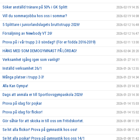
Söker anställd tränare på 50% i GK Splitt
2026-02-19 14:35
Vill du sommarjobba hos oss i sommar?
2026-02-19 14:08
5 Splittare i juniorlandslagets bruttotrupp 2026!
2026-02-12 16:48
Försäljning av Newbody VT 26!
2026-02-12 16:47
Prova på i vår trupp 2-3 söndag!! (För er födda 2016-2019)
2026-02-11 13:00
HÄNG MED SOM DEMOGYMNAST PÅ LÖRDAG!
2026-02-04 20:20
Verksamhet igång igen som vanligt!
2026-01-27 14:11
Inställd verksamhet 26/1
2026-01-26 12:55
Många platser i trupp 2-3!
2026-01-23 14:34
Alla Kan Gympa!
2026-01-23 14:32
Dags att anmäla er till Sportlovsgympaskola 2026!
2026-01-23 14:30
Prova på idag för pojkar
2026-01-14 15:03
Prova på idag för flickor!
2026-01-14 15:02
Gör såhär för att skicka in till oss om Fritidskortet.
2026-01-08 11:59
Se hit alla flickor! Prova på gymnastik hos oss!
2026-01-08 11:43
Se hit alla pojkar! Prova på gymnastik hos oss 14/1
2026-01-08 11:42