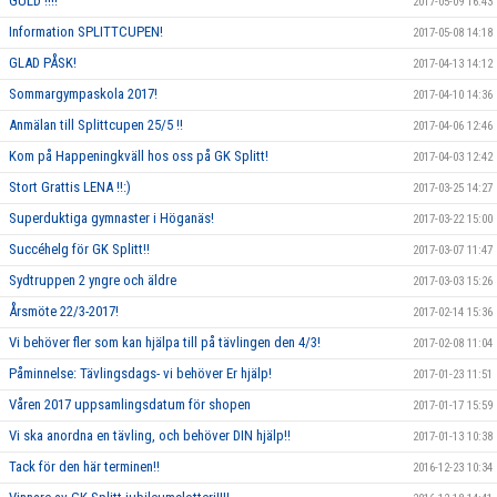
GULD !!!!
2017-05-09 16:43
Information SPLITTCUPEN!
2017-05-08 14:18
GLAD PÅSK!
2017-04-13 14:12
Sommargympaskola 2017!
2017-04-10 14:36
Anmälan till Splittcupen 25/5 !!
2017-04-06 12:46
Kom på Happeningkväll hos oss på GK Splitt!
2017-04-03 12:42
Stort Grattis LENA !!:)
2017-03-25 14:27
Superduktiga gymnaster i Höganäs!
2017-03-22 15:00
Succéhelg för GK Splitt!!
2017-03-07 11:47
Sydtruppen 2 yngre och äldre
2017-03-03 15:26
Årsmöte 22/3-2017!
2017-02-14 15:36
Vi behöver fler som kan hjälpa till på tävlingen den 4/3!
2017-02-08 11:04
Påminnelse: Tävlingsdags- vi behöver Er hjälp!
2017-01-23 11:51
Våren 2017 uppsamlingsdatum för shopen
2017-01-17 15:59
Vi ska anordna en tävling, och behöver DIN hjälp!!
2017-01-13 10:38
Tack för den här terminen!!
2016-12-23 10:34