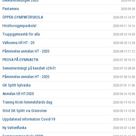
Delikatesskungen 2020
2020-09-28
Pantamera
2020-09-28
ÖPPEN GYMPAFÖRSKOLA
2020-09-15 14:37
Höstlovsgympaskola!
2020-09-11 14:16
Truppgymnastik för alla
2020-09-10 14:00
Välkomna till HT - 20
2020-08-20 12:28
Påminnelse anmälan HT - 2020
2020-08-13 11:12
PROVA PÅ GYMNASTIK
2020-07-28 14:15
Semesterstängt på kansliet v29-31
2020-07-10 08:00
Påminnelse anmälan HT - 2020
2020-07-08 15:00
GK Splitt kylväska
2020-07-01 11:04
Anmälan till HT-2020
2020-06-16 10:00
Träning Kristi himmelsfärds dag
2020-05-19 10:14
Stöd GK Splitt via Gräsroten
2020-05-13 13:04
Uppdaterad information Covid-19
2020-05-12 13:05
Ny Vattenflaska
2020-05-07 12:48