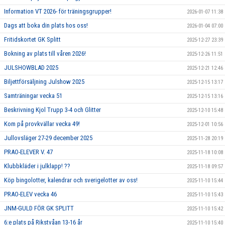
Information VT 2026- för träningsgrupper!
2026-01-07 11:38
Dags att boka din plats hos oss!
2026-01-04 07:00
Fritidskortet GK Splitt
2025-12-27 23:39
Bokning av plats till våren 2026!
2025-12-26 11:51
JULSHOWBLAD 2025
2025-12-21 12:46
Biljettförsäljning Julshow 2025
2025-12-15 13:17
Samträningar vecka 51
2025-12-15 13:16
Beskrivning Kjol Trupp 3-4 och Glitter
2025-12-10 15:48
Kom på provkvällar vecka 49!
2025-12-01 10:56
Jullovsläger 27-29 december 2025
2025-11-28 20:19
PRAO-ELEVER V. 47
2025-11-18 10:08
Klubbkläder i julklapp! ??
2025-11-18 09:57
Köp bingolotter, kalendrar och sverigelotter av oss!
2025-11-10 15:44
PRAO-ELEV vecka 46
2025-11-10 15:43
JNM-GULD FÖR GK SPLITT
2025-11-10 15:42
6:e plats på Rikstvåan 13-16 år
2025-11-10 15:40