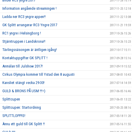
Bilder RC3 yngre 2017
2017-11-26 10:19
Information angående streamingen !
2017-11-25 12:18
Ladda ner RC3 yngre appen!!
2017-11-22 13:08
GK Splitt arrangerar RC3 Yngre 2017
2017-11-21 19:59
RC1 yngre i Helsingborg !
2017-10-26 15:26
Stjärntruppen i Landskrona!!
2017-10-26 15:23
Tävlingssäsongen är äntligen igång!
2017-10-17 15:11
Kontaktuppgifter GK SPLITT !
2017-09-28 15:16
Anmälan till Julshow 2017!
2017-09-19 15:52
Cirkus Olympia kommer till Ystad den 8 augusti
2017-08-01 10:43
Kansliet stängt vecka 29-30!
2017-07-14 14:59
GULD & BRONS PÅ USM !!!=)
2017-06-05 16:46
Splittcupen
2017-06-01 13:22
Splittcupen: Startordning
2017-05-25 08:16
SPLITTLOPPIS!
2017-05-18 11:20
Ännu ett guld till GK Splitt !!
2017-05-16 11:55