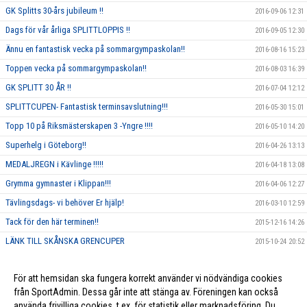
GK Splitts 30-års jubileum !!
2016-09-06 12:31
Dags för vår årliga SPLITTLOPPIS !!
2016-09-05 12:30
Ännu en fantastisk vecka på sommargympaskolan!!
2016-08-16 15:23
Toppen vecka på sommargympaskolan!!
2016-08-03 16:39
GK SPLITT 30 ÅR !!
2016-07-04 12:12
SPLITTCUPEN- Fantastisk terminsavslutning!!!
2016-05-30 15:01
Topp 10 på Riksmästerskapen 3 -Yngre !!!!
2016-05-10 14:20
Superhelg i Göteborg!!
2016-04-26 13:13
MEDALJREGN i Kävlinge !!!!!
2016-04-18 13:08
Grymma gymnaster i Klippan!!!
2016-04-06 12:27
Tävlingsdags- vi behöver Er hjälp!
2016-03-10 12:59
Tack för den här terminen!!
2015-12-16 14:26
LÄNK TILL SKÅNSKA GRENCUPER
2015-10-24 20:52
Rosa träning!
2015-10-01 23:17
För att hemsidan ska fungera korrekt använder vi nödvändiga cookies
Vi ska annordna en tävling, och behöver DIN hjälp!!
2015-09-10 13:26
från SportAdmin. Dessa går inte att stänga av. Föreningen kan också
använda frivilliga cookies, t.ex. för statistik eller marknadsföring. Du