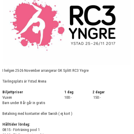
GRUPPER OCH TIDER
STÖDMEDLEM
SPONSRING
FRÅGOR & SVAR
FUNKTIONÄRER
FRITIDSKORTET
I helgen 25-26 November arrangerar GK Splitt RC3 Yngre
Tävlingsplats är Ystad Arena
Biljettpriser
1 dag
2 dagar
Vuxen
100:-
150:-
Barn under 8 år går in gratis
Betalning med kontanter eller Swish ( ej kort )
Hålltider lördag:
08:15 - Förträning pool 1