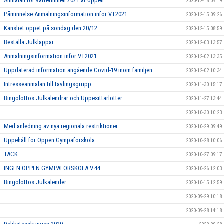
Anmälan för vårterminen 2021 är öppen
2020-12-18 09:19
Påminnelse Anmälningsinformation inför VT2021
2020-12-15 09:26
Kansliet öppet på söndag den 20/12
2020-12-15 08:59
Beställa Julklappar
2020-12-03 13:57
Anmälningsinformation inför VT2021
2020-12-02 13:35
Uppdaterad information angående Covid-19 inom familjen
2020-12-02 10:34
Intresseanmälan till tävlingsgrupp
2020-11-30 15:17
Bingolottos Julkalendrar och Uppesittarlotter
2020-11-27 13:44
2020-10-30 10:23
Med anledning av nya regionala restriktioner
2020-10-29 09:49
Uppehåll för Öppen Gympaförskola
2020-10-28 10:06
TACK
2020-10-27 09:17
INGEN ÖPPEN GYMPAFÖRSKOLA V.44
2020-10-26 12:03
Bingolottos Julkalender
2020-10-15 12:59
2020-09-29 10:18
2020-09-28 14:18