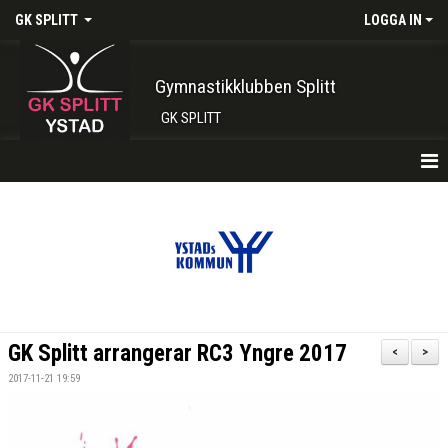
GK SPLITT
LOGGA IN
Gymnastikklubben Splitt
GK SPLITT
HEM
FÖRENINGEN
KONTAKT
BOKA PLATS HÄR
GK Splitt arrangerar RC3 Yngre 2017
<
>
INTRESSEANMÄLAN
2017-11-21 19:59
SHOP