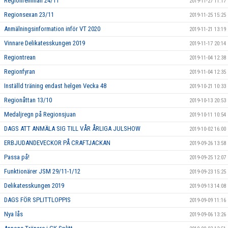
Regionfemman 24/11
2019-11-27 11:17
Regionsexan 23/11
2019-11-25 15:25
Anmälningsinformation inför VT 2020
2019-11-21 13:19
Vinnare Delikatesskungen 2019
2019-11-17 20:14
Regiontrean
2019-11-04 12:38
Regionfyran
2019-11-04 12:35
Inställd träning endast helgen Vecka 48
2019-10-21 10:33
Regionåttan 13/10
2019-10-13 20:53
Medaljregn på Regionsjuan
2019-10-11 10:54
DAGS ATT ANMÄLA SIG TILL VÅR ÅRLIGA JULSHOW
2019-10-02 16:00
ERBJUDANDEVECKOR PÅ CRAFTJACKAN
2019-09-26 13:58
Passa på!
2019-09-25 12:07
Funktionärer JSM 29/11-1/12
2019-09-23 15:25
Delikatesskungen 2019
2019-09-13 14:08
DAGS FÖR SPLITTLOPPIS
2019-09-09 11:16
Nya lås
2019-09-06 13:26