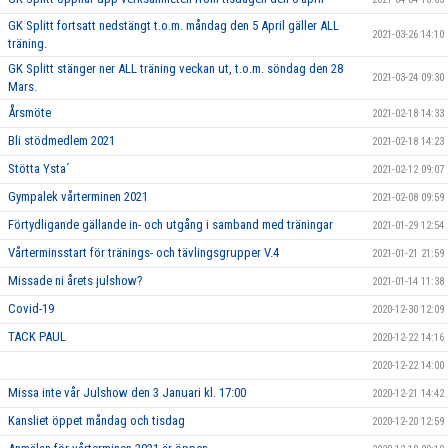
GK Splitt fortsatt nedstängt t.o.m. måndag den 5 April gäller ALL
2021-03-26 14:10
träning.
GK Splitt stänger ner ALL träning veckan ut, t.o.m. söndag den 28
2021-03-24 09:30
Mars.
Årsmöte
2021-02-18 14:33
Bli stödmedlem 2021
2021-02-18 14:23
Stötta Ysta´
2021-02-12 09:07
Gympalek vårterminen 2021
2021-02-08 09:59
Förtydligande gällande in- och utgång i samband med träningar
2021-01-29 12:54
Vårterminsstart för tränings- och tävlingsgrupper V.4
2021-01-21 21:59
Missade ni årets julshow?
2021-01-14 11:38
Covid-19
2020-12-30 12:09
TACK PAUL
2020-12-22 14:16
2020-12-22 14:00
Missa inte vår Julshow den 3 Januari kl. 17:00
2020-12-21 14:42
Kansliet öppet måndag och tisdag
2020-12-20 12:59