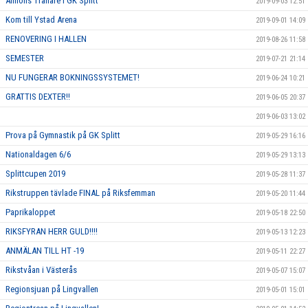
Annons Tränare i GK Splitt
2019-09-03 12:51
Kom till Ystad Arena
2019-09-01 14:09
RENOVERING I HALLEN
2019-08-26 11:58
SEMESTER
2019-07-21 21:14
NU FUNGERAR BOKNINGSSYSTEMET!
2019-06-24 10:21
GRATTIS DEXTER!!
2019-06-05 20:37
2019-06-03 13:02
Prova på Gymnastik på GK Splitt
2019-05-29 16:16
Nationaldagen 6/6
2019-05-29 13:13
Splittcupen 2019
2019-05-28 11:37
Rikstruppen tävlade FINAL på Riksfemman
2019-05-20 11:44
Paprikaloppet
2019-05-18 22:50
RIKSFYRAN HERR GULD!!!!
2019-05-13 12:23
ANMÄLAN TILL HT -19
2019-05-11 22:27
Rikstvåan i Västerås
2019-05-07 15:07
Regionsjuan på Lingvallen
2019-05-01 15:01