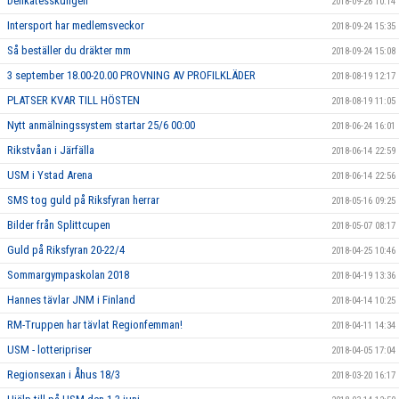
Delikatesskungen
2018-09-26 10:14
Intersport har medlemsveckor
2018-09-24 15:35
Så beställer du dräkter mm
2018-09-24 15:08
3 september 18.00-20.00 PROVNING AV PROFILKLÄDER
2018-08-19 12:17
PLATSER KVAR TILL HÖSTEN
2018-08-19 11:05
Nytt anmälningssystem startar 25/6 00:00
2018-06-24 16:01
Rikstvåan i Järfälla
2018-06-14 22:59
USM i Ystad Arena
2018-06-14 22:56
SMS tog guld på Riksfyran herrar
2018-05-16 09:25
Bilder från Splittcupen
2018-05-07 08:17
Guld på Riksfyran 20-22/4
2018-04-25 10:46
Sommargympaskolan 2018
2018-04-19 13:36
Hannes tävlar JNM i Finland
2018-04-14 10:25
RM-Truppen har tävlat Regionfemman!
2018-04-11 14:34
USM - lotteripriser
2018-04-05 17:04
Regionsexan i Åhus 18/3
2018-03-20 16:17