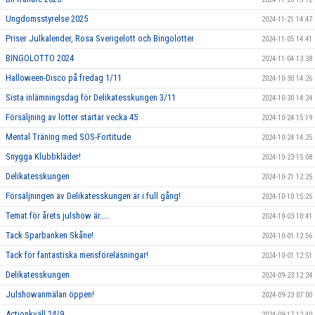
Ungdomsstyrelse 2025
2024-11-21 14:47
Priser Julkalender, Rosa Sverigelott och Bingolotter
2024-11-05 14:41
BINGOLOTTO 2024
2024-11-04 13:38
Halloween-Disco på fredag 1/11
2024-10-30 14:26
Sista inlämningsdag för Delikatesskungen 3/11
2024-10-30 14:24
Försäljning av lotter startar vecka 45
2024-10-24 15:19
Mental Träning med SOS-Fortitude
2024-10-24 14:25
Snygga Klubbkläder!
2024-10-23 15:08
Delikatesskungen
2024-10-21 12:25
Försäljningen av Delikatesskungen är i full gång!
2024-10-10 15:25
Temat för årets julshow är…..
2024-10-03 10:41
Tack Sparbanken Skåne!
2024-10-01 12:56
Tack för fantastiska mensföreläsningar!
2024-10-01 12:51
Delikatesskungen
2024-09-23 12:24
Julshowanmälan öppen!
2024-09-23 07:00
Actionkväll 24/9
2024-09-17 12:40