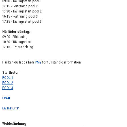
09:30 - Tävlingsstart pool 1
12:15 - Förträning pool 2
13:30 - Tävlingsstart pool 2
16:15 - Förträning pool 3
17:25 - Tävlingsstart pool 3
Hålltider söndag:
09:00 - Förträning
10:20 - Tävlingsstart
12:15 – Prisutdelning
Här kan du ladda hem
PM2
för fullständig information
Startlistor
POOL 1
POOL 2
POOL 3
FINAL
Liveresultat
Webbsändning