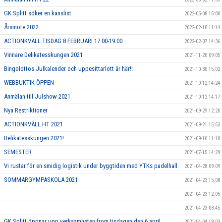
GK Splitt söker en kanslist
2022-05-08 15:00
Årsmöte 2022
2022-02-10 11:14
ACTIONKVÄLL TISDAG 8 FEBRUARI 17.00-19.00
2022-02-07 14:36
Vinnare Delikatesskungen 2021
2021-11-20 09:05
Bingolottos Julkalender och uppesittarlott är här!!
2021-10-30 15:02
WEBBUKTIK ÖPPEN
2021-10-12 14:24
Anmälan till Julshow 2021
2021-10-12 14:17
Nya Restriktioner
2021-09-29 12:20
ACTIONKVÄLL HT 2021
2021-09-21 15:53
Delikatesskungen 2021!
2021-09-10 11:10
SEMESTER
2021-07-15 14:29
Vi rustar för en smidig logistik under byggtiden med YTKs padelhall
2021-04-28 09:09
SOMMARGYMPASKOLA 2021
2021-04-23 15:08
2021-04-23 12:05
2021-04-23 08:45
GK Splitt öppnar upp verksamheten from tisdagen den 6 april
2021-04-04 18:03