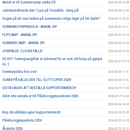
Anmäl er till Summercamp vecka 25!
2026-04-30 15:08
Jubileumsfirande den 7 juni på Tosselilla - häng på!
2026-04-30 13:56
Sugen på att vara ledare på sommarens roliga läger på GK Splitt?
2026-04-13 18:25
SOMMARGYMPASKOLA - ANMÄL ER!
2026-04-09 16:11
FLIPCAMP - ANMÄL ER!
2026-04-09 16:10
SUMMERCAMP - ANMÄL ER!
2026-04-09 16:09
GYMPALEK 12/4 INSTÄLLD!
2026-04-09 15:09
SE HIT! Träningsavgiften är halverad för er som vill börja på gympa
2026-03-27 14:13
nu :)
Sommarjobba hos oss!
2026-03-26 17:01
SVARA PÅ KALLELSEN TILL SLITTCUPEN 2026!
2026-03-26 15:01
SISTA DAGEN ATT BESTÄLLA SUPPORTERMERCH!
2026-03-19 17:00
Glöm inte anmäla er till Påsklovsgympaskolan 2026
2026-03-19 16:58
2026-03-06 14:43
Köp din alldeles egna Supportermerch!
2026-02-26 15:09
Påsklovsgympaskola 2026
2026-02-23 14:23
Årsmöte 2026
2026-02-23 14:21