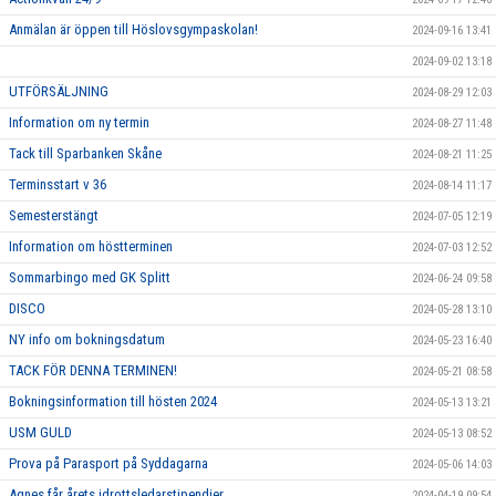
Anmälan är öppen till Höslovsgympaskolan!
2024-09-16 13:41
2024-09-02 13:18
UTFÖRSÄLJNING
2024-08-29 12:03
Information om ny termin
2024-08-27 11:48
Tack till Sparbanken Skåne
2024-08-21 11:25
Terminsstart v 36
2024-08-14 11:17
Semesterstängt
2024-07-05 12:19
Information om höstterminen
2024-07-03 12:52
Sommarbingo med GK Splitt
2024-06-24 09:58
DISCO
2024-05-28 13:10
NY info om bokningsdatum
2024-05-23 16:40
TACK FÖR DENNA TERMINEN!
2024-05-21 08:58
Bokningsinformation till hösten 2024
2024-05-13 13:21
USM GULD
2024-05-13 08:52
Prova på Parasport på Syddagarna
2024-05-06 14:03
Agnes får årets idrottsledarstipendier
2024-04-19 09:54