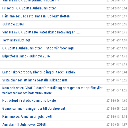
Vinnare av GK Splitt jubileumslotteri!!!!
2016-12-18 14:41
Priser till GK Splitts Jubileumslotteri
2016-12-15 13:54
Påminnelse: Dags att lämna in jubileumslotten !
2016-12-13 15:17
Julshow 2016!!
2016-12-13 13:36
Vinnare av GK Splitts Delikatesskungen-tävling är ......
2016-12-10 13:46
Terminsavslutning!
2016-11-23 14:57
GK Splitts Jubileumslotteri – Stöd vår förening!!
2016-11-22 14:33
Biljettförsäljning - Julshow 2016
2016-11-21 14:43
2016-11-17 12:12
Lastbilskörkort och/eller tillgång till täckt lastbil?
2016-11-15 13:04
Sista chansen att hinna beställa julklappar!!!
2016-11-14 13:26
Kom och se en GRATIS dansföreställning som genom ett språkmyller
2016-11-04 11:25
väcker tankar om kommunikation!
Nötförbud i Ystads kommuns lokaler
2016-10-26 14:00
Gemensamma träningstider till Julshowen!
2016-10-25 10:22
Påminnelse: Anmälan till julshow!!
2016-10-13 15:14
Anmälan till Julshowen 2016!!!
2016-09-28 14:57