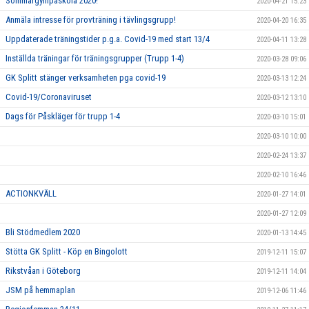
Sommargympaskola 2020!
2020-04-21 15:23
Anmäla intresse för provträning i tävlingsgrupp!
2020-04-20 16:35
Uppdaterade träningstider p.g.a. Covid-19 med start 13/4
2020-04-11 13:28
Inställda träningar för träningsgrupper (Trupp 1-4)
2020-03-28 09:06
GK Splitt stänger verksamheten pga covid-19
2020-03-13 12:24
Covid-19/Coronaviruset
2020-03-12 13:10
Dags för Påskläger för trupp 1-4
2020-03-10 15:01
2020-03-10 10:00
2020-02-24 13:37
2020-02-10 16:46
ACTIONKVÄLL
2020-01-27 14:01
2020-01-27 12:09
Bli Stödmedlem 2020
2020-01-13 14:45
Stötta GK Splitt - Köp en Bingolott
2019-12-11 15:07
Rikstvåan i Göteborg
2019-12-11 14:04
JSM på hemmaplan
2019-12-06 11:46