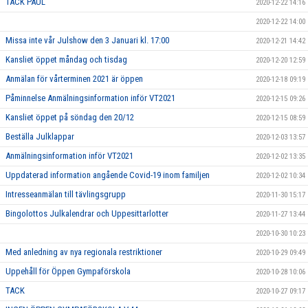
TACK PAUL
2020-12-22 14:16
2020-12-22 14:00
Missa inte vår Julshow den 3 Januari kl. 17:00
2020-12-21 14:42
Kansliet öppet måndag och tisdag
2020-12-20 12:59
Anmälan för vårterminen 2021 är öppen
2020-12-18 09:19
Påminnelse Anmälningsinformation inför VT2021
2020-12-15 09:26
Kansliet öppet på söndag den 20/12
2020-12-15 08:59
Beställa Julklappar
2020-12-03 13:57
Anmälningsinformation inför VT2021
2020-12-02 13:35
Uppdaterad information angående Covid-19 inom familjen
2020-12-02 10:34
Intresseanmälan till tävlingsgrupp
2020-11-30 15:17
Bingolottos Julkalendrar och Uppesittarlotter
2020-11-27 13:44
2020-10-30 10:23
Med anledning av nya regionala restriktioner
2020-10-29 09:49
Uppehåll för Öppen Gympaförskola
2020-10-28 10:06
TACK
2020-10-27 09:17