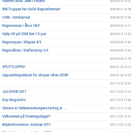
Hannes tävlar JNM i Finland
2018-04-14 10:25
RM-Truppen har tävlat Regionfemman!
2018-04-11 14:34
USM - lotteripriser
2018-04-05 17:04
Regionsexan i Åhus 18/3
2018-03-20 16:17
Hjälp till på USM den 1-3 juni
2018-03-14 12:50
Regionsjuan i Klippan 4/3
2018-03-06 15:46
Regionåttan i Staffanstorp 3/3
2018-03-06 15:43
2018-02-20 21:24
SPLITTLOPPIS!
2018-01-29 14:14
Uppsamlingsdatum för shopen våren 2018!!
2018-01-26 14:23
2017-12-22 14:47
JULSHOW 2017
2017-12-18 12:14
Köp Bingolotto
2017-12-18 12:04
Vinnare av Delikatesskungens-tävling är ......
2017-12-13 14:20
Välkommen på föreningsdagar!!
2017-12-07 14:57
Biljettinformation Julshow 2017
2017-12-07 13:32