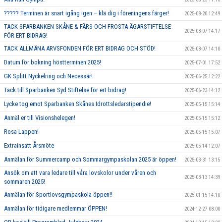
????? Terminen är snart igång igen – klä dig i föreningens färger!
2025-08-20 12:49
TACK SPARBANKEN SKÅNE & FÄRS OCH FROSTA ÄGARSTIFTELSE
2025-08-07 14:17
FÖR ERT BIDRAG!
TACK ALLMÄNA ARVSFONDEN FÖR ERT BIDRAG OCH STÖD!
2025-08-07 14:10
Datum för bokning höstterminen 2025!
2025-07-01 17:52
GK Splitt Nyckelring och Necessär!
2025-06-25 12:22
Tack till Sparbanken Syd Stiftelse för ert bidrag!
2025-06-23 14:12
Lycke tog emot Sparbanken Skånes Idrottsledarstipendie!
2025-05-15 15:14
Anmäl er till Visionshelegen!
2025-05-15 15:12
Rosa Lappen!
2025-05-15 15:07
Extrainsatt Årsmöte
2025-05-14 12:07
Anmälan för Summercamp och Sommargympaskolan 2025 är öppen!
2025-03-31 13:15
Ansök om att vara ledare till våra lovskolor under våren och
2025-03-13 14:39
sommaren 2025!
Anmälan för Sportlovsgympaskola öppen!!
2025-01-15 14:10
Anmälan för tidigare medlemmar ÖPPEN!
2024-12-27 08:00