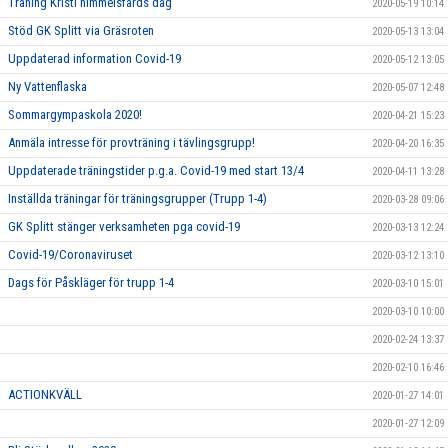
Träning Kristi himmelsfärds dag
2020-05-19 10:14
Stöd GK Splitt via Gräsroten
2020-05-13 13:04
Uppdaterad information Covid-19
2020-05-12 13:05
Ny Vattenflaska
2020-05-07 12:48
Sommargympaskola 2020!
2020-04-21 15:23
Anmäla intresse för provträning i tävlingsgrupp!
2020-04-20 16:35
Uppdaterade träningstider p.g.a. Covid-19 med start 13/4
2020-04-11 13:28
Inställda träningar för träningsgrupper (Trupp 1-4)
2020-03-28 09:06
GK Splitt stänger verksamheten pga covid-19
2020-03-13 12:24
Covid-19/Coronaviruset
2020-03-12 13:10
Dags för Påskläger för trupp 1-4
2020-03-10 15:01
2020-03-10 10:00
2020-02-24 13:37
2020-02-10 16:46
ACTIONKVÄLL
2020-01-27 14:01
2020-01-27 12:09