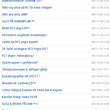
Biljettinformation Julshow 2017
2017-12-06 15:40
SMS tog silver på RC för killar i helgen!!
2017-12-05 15:32
SMS ska tävla JNM!
2017-12-05 15:23
GULD PÅ HEMMAPLAN !!!!
2017-11-30 12:56
Bilder RC3 yngre 2017
2017-11-26 10:19
Information angående streamingen !
2017-11-25 12:18
Ladda ner RC3 yngre appen!!
2017-11-22 13:08
GK Splitt arrangerar RC3 Yngre 2017
2017-11-21 19:59
RC1 yngre i Helsingborg !
2017-10-26 15:26
Stjärntruppen i Landskrona!!
2017-10-26 15:23
Tävlingssäsongen är äntligen igång!
2017-10-17 15:11
Kontaktuppgifter GK SPLITT !
2017-09-28 15:16
Anmälan till Julshow 2017!
2017-09-19 15:52
Cirkus Olympia kommer till Ystad den 8 augusti
2017-08-01 10:43
Kansliet stängt vecka 29-30!
2017-07-14 14:59
GULD & BRONS PÅ USM !!!=)
2017-06-05 16:46