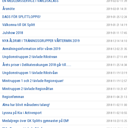
EN MEDLEMSSERVICE I VÄRLDSKLASS
2019-02-07 11:39
Årsmöte
2019-02-01 14:31
DAGS FÖR SPLITTLOPPIS!
2019-01-25 12:24
Välkomna till GK Splitt
2019-01-21 14:19
Julshow 2018
2019-01-11 17:45
NYA ÅLDRAR I TRÄNINGSGRUPPER VÅRTERMIN 2019
2018-12-14 14:10
Anmälningsinformation inför våren 2019
2018-12-02 21:35
Ungdomstruppen 2 tävlade Rikstrean
2018-11-27 11:49
Årets priser i Delikatesskungen 2018 går till......
2018-11-25 14:34
Ungdomstruppen 1 tävlade Rikstvåan
2018-11-19 13:19
Minitruppen 1 och 2 tävlade Regionsjuan!
2018-11-19 12:57
Minitruppen 2 tävlade Regionåttan
2018-11-10 21:47
Regionfemman
2018-11-04 21:13
Alma har blivit månadens talang!
2018-11-02 11:00
Lyssna på Kia i Activesport
2018-11-02 10:55
Medaljregn över GK Splitts gymnaster på EM!
2018-10-23 15:25