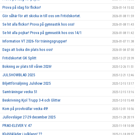
Prova på idag för flickor!
2026-01-14 15:02
Gör såhär för att skicka in till oss om Fritidskortet.
2026-01-08 11:59
Se hit alla flickor! Prova på gymnastik hos oss!
2026-01-08 11:43
Se hit alla pojkar! Prova på gymnastik hos oss 14/1
2026-01-08 11:42
Information VT 2026- för träningsgrupper!
2026-01-07 11:38
Dags att boka din plats hos oss!
2026-01-04 07:00
Fritidskortet GK Splitt
2025-12-27 23:39
Bokning av plats till våren 2026!
2025-12-26 11:51
JULSHOWBLAD 2025
2025-12-21 12:46
Biljettförsäljning Julshow 2025
2025-12-15 13:17
Samträningar vecka 51
2025-12-15 13:16
Beskrivning Kjol Trupp 3-4 och Glitter
2025-12-10 15:48
Kom på provkvällar vecka 49!
2025-12-01 10:56
Jullovsläger 27-29 december 2025
2025-11-28 20:19
PRAO-ELEVER V. 47
2025-11-18 10:08
Klubbkläder i julklapp! ??
2025-11-18 09:57