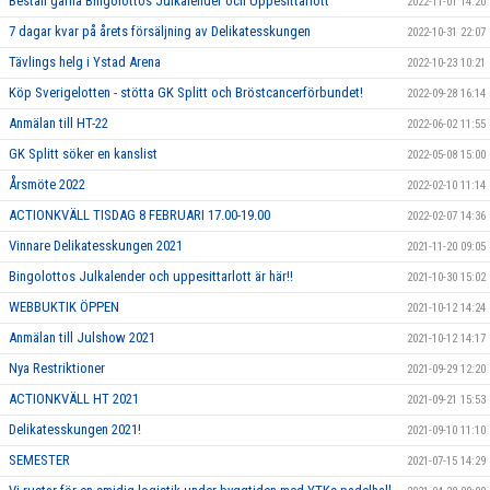
Beställ gärna Bingolottos Julkalender och Uppesittarlott
2022-11-01 14:20
7 dagar kvar på årets försäljning av Delikatesskungen
2022-10-31 22:07
Tävlings helg i Ystad Arena
2022-10-23 10:21
Köp Sverigelotten - stötta GK Splitt och Bröstcancerförbundet!
2022-09-28 16:14
Anmälan till HT-22
2022-06-02 11:55
GK Splitt söker en kanslist
2022-05-08 15:00
Årsmöte 2022
2022-02-10 11:14
ACTIONKVÄLL TISDAG 8 FEBRUARI 17.00-19.00
2022-02-07 14:36
Vinnare Delikatesskungen 2021
2021-11-20 09:05
Bingolottos Julkalender och uppesittarlott är här!!
2021-10-30 15:02
WEBBUKTIK ÖPPEN
2021-10-12 14:24
Anmälan till Julshow 2021
2021-10-12 14:17
Nya Restriktioner
2021-09-29 12:20
ACTIONKVÄLL HT 2021
2021-09-21 15:53
Delikatesskungen 2021!
2021-09-10 11:10
SEMESTER
2021-07-15 14:29