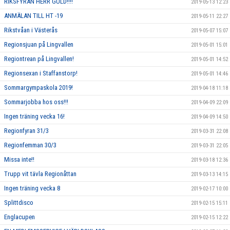
RIKSFYRAN HERR GULD!!!!
2019-05-13 12:23
ANMÄLAN TILL HT -19
2019-05-11 22:27
Rikstvåan i Västerås
2019-05-07 15:07
Regionsjuan på Lingvallen
2019-05-01 15:01
Regiontrean på Lingvallen!
2019-05-01 14:52
Regionsexan i Staffanstorp!
2019-05-01 14:46
Sommargympaskola 2019!
2019-04-18 11:18
Sommarjobba hos oss!!!
2019-04-09 22:09
Ingen träning vecka 16!
2019-04-09 14:50
Regionfyran 31/3
2019-03-31 22:08
Regionfemman 30/3
2019-03-31 22:05
Missa inte!!
2019-03-18 12:36
Trupp vit tävla Regionåttan
2019-03-13 14:15
Ingen träning vecka 8
2019-02-17 10:00
Splittdisco
2019-02-15 15:11
Englacupen
2019-02-15 12:22