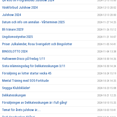
QR kod till Programblad Julshow 2024
2024-12-15 10:00
Väskförbud Julshow 2024
2024-12-13 20:02
Julshow 2024
2024-12-13 20:00
Datum och info om anmälan - Vårterminen 2025
2024-11-27 14:25
Bli tränare 2025!
2024-11-26 15:12
Ungdomsstyrelse 2025
2024-11-21 14:47
Priser Julkalender, Rosa Sverigelott och Bingolotter
2024-11-05 14:41
BINGOLOTTO 2024
2024-11-04 13:38
Halloween-Disco på fredag 1/11
2024-10-30 14:26
Sista inlämningsdag för Delikatesskungen 3/11
2024-10-30 14:24
Försäljning av lotter startar vecka 45
2024-10-24 15:19
Mental Träning med SOS-Fortitude
2024-10-24 14:25
Snygga Klubbkläder!
2024-10-23 15:08
Delikatesskungen
2024-10-21 12:25
Försäljningen av Delikatesskungen är i full gång!
2024-10-10 15:25
Temat för årets julshow är…..
2024-10-03 10:41