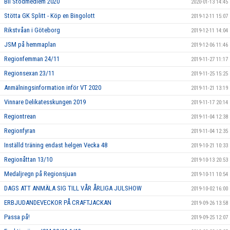
Bli Stödmedlem 2020
2020-01-13 14:45
Stötta GK Splitt - Köp en Bingolott
2019-12-11 15:07
Rikstvåan i Göteborg
2019-12-11 14:04
JSM på hemmaplan
2019-12-06 11:46
Regionfemman 24/11
2019-11-27 11:17
Regionsexan 23/11
2019-11-25 15:25
Anmälningsinformation inför VT 2020
2019-11-21 13:19
Vinnare Delikatesskungen 2019
2019-11-17 20:14
Regiontrean
2019-11-04 12:38
Regionfyran
2019-11-04 12:35
Inställd träning endast helgen Vecka 48
2019-10-21 10:33
Regionåttan 13/10
2019-10-13 20:53
Medaljregn på Regionsjuan
2019-10-11 10:54
DAGS ATT ANMÄLA SIG TILL VÅR ÅRLIGA JULSHOW
2019-10-02 16:00
ERBJUDANDEVECKOR PÅ CRAFTJACKAN
2019-09-26 13:58
Passa på!
2019-09-25 12:07