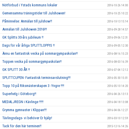
Nötförbud i Ystads kommuns lokaler
2016-10-26 14:00
Gemensamma träningstider till Julshowen!
2016-10-25 10:22
Påminnelse: Anmälan till julshow!!
2016-10-13 15:14
Anmälan till Julshowen 2016!!!
2016-09-28 14:57
GK Splitts 30-års jubileum !!
2016-09-06 12:31
Dags för vår årliga SPLITTLOPPIS !!
2016-09-05 12:30
Ännu en fantastisk vecka på sommargympaskolan!!
2016-08-16 15:23
Toppen vecka på sommargympaskolan!!
2016-08-03 16:39
GK SPLITT 30 ÅR !!
2016-07-04 12:12
SPLITTCUPEN- Fantastisk terminsavslutning!!!
2016-05-30 15:01
Topp 10 på Riksmästerskapen 3 -Yngre !!!!
2016-05-10 14:20
Superhelg i Göteborg!!
2016-04-26 13:13
MEDALJREGN i Kävlinge !!!!!
2016-04-18 13:08
Grymma gymnaster i Klippan!!!
2016-04-06 12:27
Tävlingsdags- vi behöver Er hjälp!
2016-03-10 12:59
Tack för den här terminen!!
2015-12-16 14:26