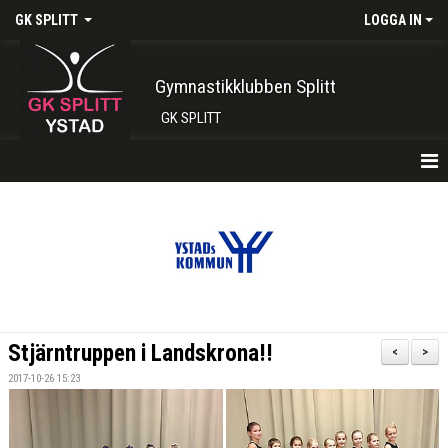
GK SPLITT
LOGGA IN
Gymnastikklubben Splitt
GK SPLITT
HEM
FÖRENINGEN
KONTAKT
BOKA PLATS HÄR
Stjärntruppen i Landskrona!!
<
>
INTRESSEANMÄLAN
2017-10-26 15:23
SHOP