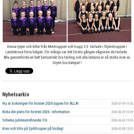
GRUPPER OCH TIDER
STÖDMEDLEM
SPONSRING
FRÅGOR & SVAR
Dessa tjejer och killar från Minitruppen och trupp 2-3 tävlade i Stjärntruppen i
Landskrona förra helgen. För många var det första gången någonsin de tävlade .
FUNKTIONÄRER
Alla genomförde en helt fantastiskt bra tävling och alla ledarna är så stolta över er,
Grymt bra kämpat !
FRITIDSKORTET
Nyhetsarkiv
Nu är bokningen för hösten 2026 öppen för ALLA!
2026-07-09 14:35
Boka din plats för hösten 2026 - information
2026-06-29 15:39
Schema jubileumsfirande 7/6
2026-06-03 13:53
Kom och titta på Splittcupen på lördag!
2026-05-08 13:52