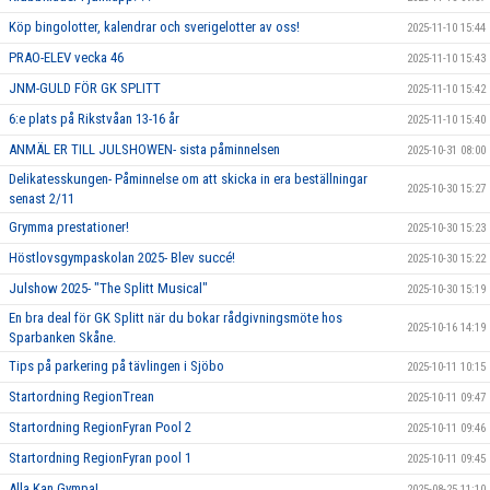
Köp bingolotter, kalendrar och sverigelotter av oss!
2025-11-10 15:44
PRAO-ELEV vecka 46
2025-11-10 15:43
JNM-GULD FÖR GK SPLITT
2025-11-10 15:42
6:e plats på Rikstvåan 13-16 år
2025-11-10 15:40
ANMÄL ER TILL JULSHOWEN- sista påminnelsen
2025-10-31 08:00
Delikatesskungen- Påminnelse om att skicka in era beställningar
2025-10-30 15:27
senast 2/11
Grymma prestationer!
2025-10-30 15:23
Höstlovsgympaskolan 2025- Blev succé!
2025-10-30 15:22
Julshow 2025- "The Splitt Musical"
2025-10-30 15:19
En bra deal för GK Splitt när du bokar rådgivningsmöte hos
2025-10-16 14:19
Sparbanken Skåne.
Tips på parkering på tävlingen i Sjöbo
2025-10-11 10:15
Startordning RegionTrean
2025-10-11 09:47
Startordning RegionFyran Pool 2
2025-10-11 09:46
Startordning RegionFyran pool 1
2025-10-11 09:45
Alla Kan Gympa!
2025-08-25 11:10