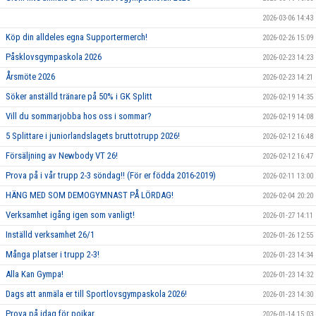
2026-03-06 14:43
Köp din alldeles egna Supportermerch!
2026-02-26 15:09
Påsklovsgympaskola 2026
2026-02-23 14:23
Årsmöte 2026
2026-02-23 14:21
Söker anställd tränare på 50% i GK Splitt
2026-02-19 14:35
Vill du sommarjobba hos oss i sommar?
2026-02-19 14:08
5 Splittare i juniorlandslagets bruttotrupp 2026!
2026-02-12 16:48
Försäljning av Newbody VT 26!
2026-02-12 16:47
Prova på i vår trupp 2-3 söndag!! (För er födda 2016-2019)
2026-02-11 13:00
HÄNG MED SOM DEMOGYMNAST PÅ LÖRDAG!
2026-02-04 20:20
Verksamhet igång igen som vanligt!
2026-01-27 14:11
Inställd verksamhet 26/1
2026-01-26 12:55
Många platser i trupp 2-3!
2026-01-23 14:34
Alla Kan Gympa!
2026-01-23 14:32
Dags att anmäla er till Sportlovsgympaskola 2026!
2026-01-23 14:30
Prova på idag för pojkar
2026-01-14 15:03