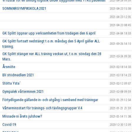
Vi rustar för en smidig logistik under byggtiden med YTKs padelhall
2021-04-28 09:09
SOMMARGYMPASKOLA 2021
2021-04-23 15:08
2021-04-23 12:05
2021-04-23 08:45
GK Splitt öppnar upp verksamheten from tisdagen den 6 april
2021-04-04 18:03
GK Splitt fortsatt nedstängt t.o.m. måndag den 5 April gäller ALL
2021-03-26 14:10
träning.
GK Splitt stänger ner ALL träning veckan ut, t.o.m. söndag den 28
2021-03-24 09:30
Mars.
Årsmöte
2021-02-18 14:33
Bli stödmedlem 2021
2021-02-18 14:23
Stötta Ysta´
2021-02-12 09:07
Gympalek vårterminen 2021
2021-02-08 09:59
Förtydligande gällande in- och utgång i samband med träningar
2021-01-29 12:54
Vårterminsstart för tränings- och tävlingsgrupper V.4
2021-01-21 21:59
Missade ni årets julshow?
2021-01-14 11:38
Covid-19
2020-12-30 12:09