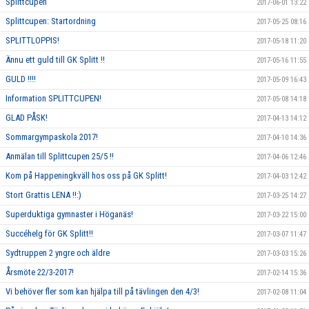
Splittcupen
2017-06-01 13:22
Splittcupen: Startordning
2017-05-25 08:16
SPLITTLOPPIS!
2017-05-18 11:20
Ännu ett guld till GK Splitt !!
2017-05-16 11:55
GULD !!!!
2017-05-09 16:43
Information SPLITTCUPEN!
2017-05-08 14:18
GLAD PÅSK!
2017-04-13 14:12
Sommargympaskola 2017!
2017-04-10 14:36
Anmälan till Splittcupen 25/5 !!
2017-04-06 12:46
Kom på Happeningkväll hos oss på GK Splitt!
2017-04-03 12:42
Stort Grattis LENA !!:)
2017-03-25 14:27
Superduktiga gymnaster i Höganäs!
2017-03-22 15:00
Succéhelg för GK Splitt!!
2017-03-07 11:47
Sydtruppen 2 yngre och äldre
2017-03-03 15:26
Årsmöte 22/3-2017!
2017-02-14 15:36
Vi behöver fler som kan hjälpa till på tävlingen den 4/3!
2017-02-08 11:04