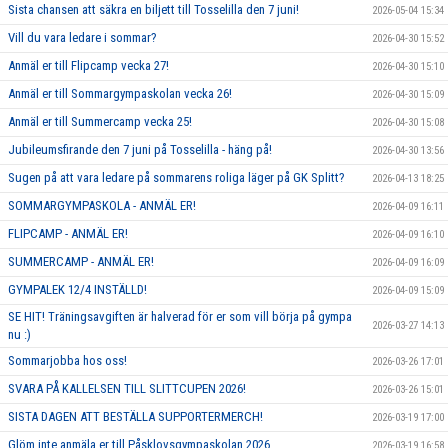
Sista chansen att säkra en biljett till Tosselilla den 7 juni!
2026-05-04 15:34
Vill du vara ledare i sommar?
2026-04-30 15:52
Anmäl er till Flipcamp vecka 27!
2026-04-30 15:10
Anmäl er till Sommargympaskolan vecka 26!
2026-04-30 15:09
Anmäl er till Summercamp vecka 25!
2026-04-30 15:08
Jubileumsfirande den 7 juni på Tosselilla - häng på!
2026-04-30 13:56
Sugen på att vara ledare på sommarens roliga läger på GK Splitt?
2026-04-13 18:25
SOMMARGYMPASKOLA - ANMÄL ER!
2026-04-09 16:11
FLIPCAMP - ANMÄL ER!
2026-04-09 16:10
SUMMERCAMP - ANMÄL ER!
2026-04-09 16:09
GYMPALEK 12/4 INSTÄLLD!
2026-04-09 15:09
SE HIT! Träningsavgiften är halverad för er som vill börja på gympa
2026-03-27 14:13
nu :)
Sommarjobba hos oss!
2026-03-26 17:01
SVARA PÅ KALLELSEN TILL SLITTCUPEN 2026!
2026-03-26 15:01
SISTA DAGEN ATT BESTÄLLA SUPPORTERMERCH!
2026-03-19 17:00
Glöm inte anmäla er till Påsklovsgympaskolan 2026
2026-03-19 16:58