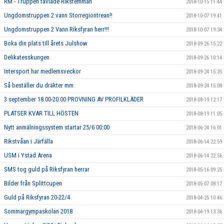
RM - Truppen tävlade Riksfemman
2018-10-15 11:44
Ungdomstruppen 2 vann Storregiontrean!!
2018-10-07 19:41
Ungdomstruppen 2 Vann Riksfyran herr!!!
2018-10-07 19:34
Boka din plats till årets Julshow
2018-09-26 15:22
Delikatesskungen
2018-09-26 10:14
Intersport har medlemsveckor
2018-09-24 15:35
Så beställer du dräkter mm
2018-09-24 15:08
3 september 18.00-20.00 PROVNING AV PROFILKLÄDER
2018-08-19 12:17
PLATSER KVAR TILL HÖSTEN
2018-08-19 11:05
Nytt anmälningssystem startar 25/6 00:00
2018-06-24 16:01
Rikstvåan i Järfälla
2018-06-14 22:59
USM i Ystad Arena
2018-06-14 22:56
SMS tog guld på Riksfyran herrar
2018-05-16 09:25
Bilder från Splittcupen
2018-05-07 08:17
Guld på Riksfyran 20-22/4
2018-04-25 10:46
Sommargympaskolan 2018
2018-04-19 13:36