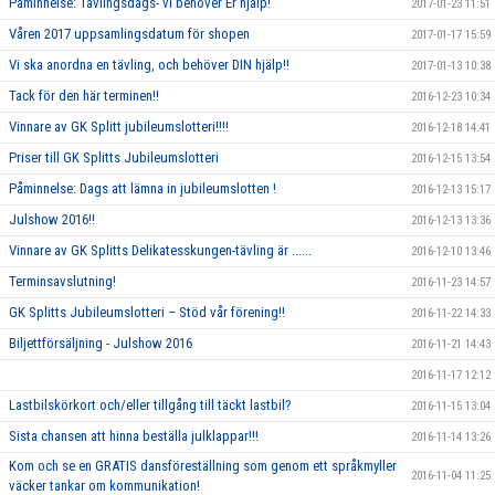
Påminnelse: Tävlingsdags- vi behöver Er hjälp!
2017-01-23 11:51
Våren 2017 uppsamlingsdatum för shopen
2017-01-17 15:59
Vi ska anordna en tävling, och behöver DIN hjälp!!
2017-01-13 10:38
Tack för den här terminen!!
2016-12-23 10:34
Vinnare av GK Splitt jubileumslotteri!!!!
2016-12-18 14:41
Priser till GK Splitts Jubileumslotteri
2016-12-15 13:54
Påminnelse: Dags att lämna in jubileumslotten !
2016-12-13 15:17
Julshow 2016!!
2016-12-13 13:36
Vinnare av GK Splitts Delikatesskungen-tävling är ......
2016-12-10 13:46
Terminsavslutning!
2016-11-23 14:57
GK Splitts Jubileumslotteri – Stöd vår förening!!
2016-11-22 14:33
Biljettförsäljning - Julshow 2016
2016-11-21 14:43
2016-11-17 12:12
Lastbilskörkort och/eller tillgång till täckt lastbil?
2016-11-15 13:04
Sista chansen att hinna beställa julklappar!!!
2016-11-14 13:26
Kom och se en GRATIS dansföreställning som genom ett språkmyller
2016-11-04 11:25
väcker tankar om kommunikation!