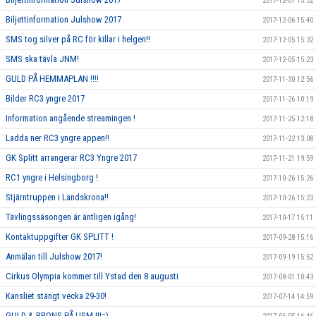
2017-12-07 13:32
Biljettinformation Julshow 2017
2017-12-06 15:40
SMS tog silver på RC för killar i helgen!!
2017-12-05 15:32
SMS ska tävla JNM!
2017-12-05 15:23
GULD PÅ HEMMAPLAN !!!!
2017-11-30 12:56
Bilder RC3 yngre 2017
2017-11-26 10:19
Information angående streamingen !
2017-11-25 12:18
Ladda ner RC3 yngre appen!!
2017-11-22 13:08
GK Splitt arrangerar RC3 Yngre 2017
2017-11-21 19:59
RC1 yngre i Helsingborg !
2017-10-26 15:26
Stjärntruppen i Landskrona!!
2017-10-26 15:23
Tävlingssäsongen är äntligen igång!
2017-10-17 15:11
Kontaktuppgifter GK SPLITT !
2017-09-28 15:16
Anmälan till Julshow 2017!
2017-09-19 15:52
Cirkus Olympia kommer till Ystad den 8 augusti
2017-08-01 10:43
Kansliet stängt vecka 29-30!
2017-07-14 14:59
GULD & BRONS PÅ USM !!!=)