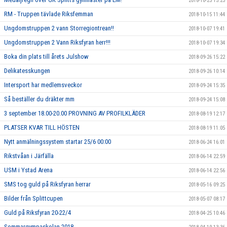
2018-10-23 15:25
RM - Truppen tävlade Riksfemman
2018-10-15 11:44
Ungdomstruppen 2 vann Storregiontrean!!
2018-10-07 19:41
Ungdomstruppen 2 Vann Riksfyran herr!!!
2018-10-07 19:34
Boka din plats till årets Julshow
2018-09-26 15:22
Delikatesskungen
2018-09-26 10:14
Intersport har medlemsveckor
2018-09-24 15:35
Så beställer du dräkter mm
2018-09-24 15:08
3 september 18.00-20.00 PROVNING AV PROFILKLÄDER
2018-08-19 12:17
PLATSER KVAR TILL HÖSTEN
2018-08-19 11:05
Nytt anmälningssystem startar 25/6 00:00
2018-06-24 16:01
Rikstvåan i Järfälla
2018-06-14 22:59
USM i Ystad Arena
2018-06-14 22:56
SMS tog guld på Riksfyran herrar
2018-05-16 09:25
Bilder från Splittcupen
2018-05-07 08:17
Guld på Riksfyran 20-22/4
2018-04-25 10:46
Sommargympaskolan 2018