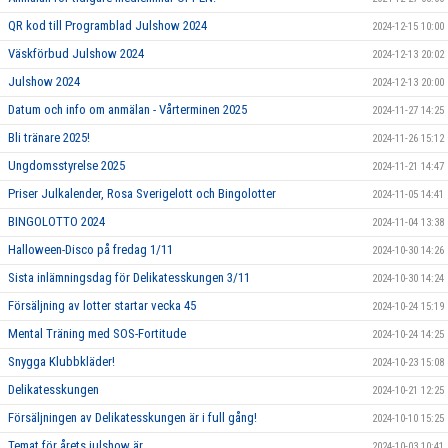
QR kod till Programblad Julshow 2024
2024-12-15 10:00
Väskförbud Julshow 2024
2024-12-13 20:02
Julshow 2024
2024-12-13 20:00
Datum och info om anmälan - Vårterminen 2025
2024-11-27 14:25
Bli tränare 2025!
2024-11-26 15:12
Ungdomsstyrelse 2025
2024-11-21 14:47
Priser Julkalender, Rosa Sverigelott och Bingolotter
2024-11-05 14:41
BINGOLOTTO 2024
2024-11-04 13:38
Halloween-Disco på fredag 1/11
2024-10-30 14:26
Sista inlämningsdag för Delikatesskungen 3/11
2024-10-30 14:24
Försäljning av lotter startar vecka 45
2024-10-24 15:19
Mental Träning med SOS-Fortitude
2024-10-24 14:25
Snygga Klubbkläder!
2024-10-23 15:08
Delikatesskungen
2024-10-21 12:25
Försäljningen av Delikatesskungen är i full gång!
2024-10-10 15:25
Temat för årets julshow är…..
2024-10-03 10:41