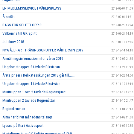
2019-02-15 12:22
EN MEDLEMSSERVICE I VÄRLDSKLASS
2019-02-07 11:39
Årsmöte
2019-02-01 14:31
DAGS FÖR SPLITTLOPPIS!
2019-01-25 12:24
Välkomna till GK Splitt
2019-01-21 14:19
Julshow 2018
2019-01-11 17:45
NYA ÅLDRAR I TRÄNINGSGRUPPER VÅRTERMIN 2019
2018-12-14 14:10
Anmälningsinformation inför våren 2019
2018-12-02 21:35
Ungdomstruppen 2 tävlade Rikstrean
2018-11-27 11:49
Årets priser i Delikatesskungen 2018 går till......
2018-11-25 14:34
Ungdomstruppen 1 tävlade Rikstvåan
2018-11-19 13:19
Minitruppen 1 och 2 tävlade Regionsjuan!
2018-11-19 12:57
Minitruppen 2 tävlade Regionåttan
2018-11-10 21:47
Regionfemman
2018-11-04 21:13
Alma har blivit månadens talang!
2018-11-02 11:00
Lyssna på Kia i Activesport
2018-11-02 10:55
Medaljregn över GK Splitts gymnaster på EM!