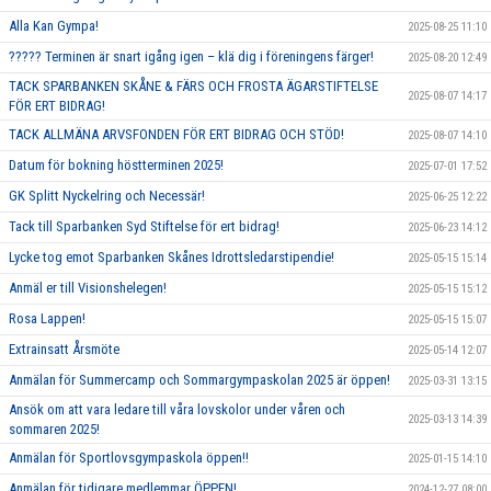
Alla Kan Gympa!
2025-08-25 11:10
????? Terminen är snart igång igen – klä dig i föreningens färger!
2025-08-20 12:49
TACK SPARBANKEN SKÅNE & FÄRS OCH FROSTA ÄGARSTIFTELSE
2025-08-07 14:17
FÖR ERT BIDRAG!
TACK ALLMÄNA ARVSFONDEN FÖR ERT BIDRAG OCH STÖD!
2025-08-07 14:10
Datum för bokning höstterminen 2025!
2025-07-01 17:52
GK Splitt Nyckelring och Necessär!
2025-06-25 12:22
Tack till Sparbanken Syd Stiftelse för ert bidrag!
2025-06-23 14:12
Lycke tog emot Sparbanken Skånes Idrottsledarstipendie!
2025-05-15 15:14
Anmäl er till Visionshelegen!
2025-05-15 15:12
Rosa Lappen!
2025-05-15 15:07
Extrainsatt Årsmöte
2025-05-14 12:07
Anmälan för Summercamp och Sommargympaskolan 2025 är öppen!
2025-03-31 13:15
Ansök om att vara ledare till våra lovskolor under våren och
2025-03-13 14:39
sommaren 2025!
Anmälan för Sportlovsgympaskola öppen!!
2025-01-15 14:10
Anmälan för tidigare medlemmar ÖPPEN!
2024-12-27 08:00