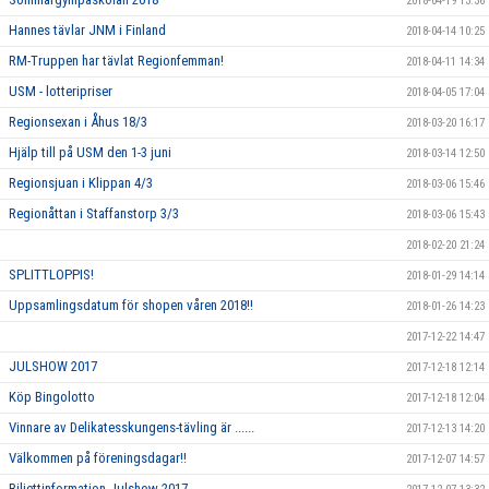
2018-04-19 13:36
Hannes tävlar JNM i Finland
2018-04-14 10:25
RM-Truppen har tävlat Regionfemman!
2018-04-11 14:34
USM - lotteripriser
2018-04-05 17:04
Regionsexan i Åhus 18/3
2018-03-20 16:17
Hjälp till på USM den 1-3 juni
2018-03-14 12:50
Regionsjuan i Klippan 4/3
2018-03-06 15:46
Regionåttan i Staffanstorp 3/3
2018-03-06 15:43
2018-02-20 21:24
SPLITTLOPPIS!
2018-01-29 14:14
Uppsamlingsdatum för shopen våren 2018!!
2018-01-26 14:23
2017-12-22 14:47
JULSHOW 2017
2017-12-18 12:14
Köp Bingolotto
2017-12-18 12:04
Vinnare av Delikatesskungens-tävling är ......
2017-12-13 14:20
Välkommen på föreningsdagar!!
2017-12-07 14:57
Biljettinformation Julshow 2017