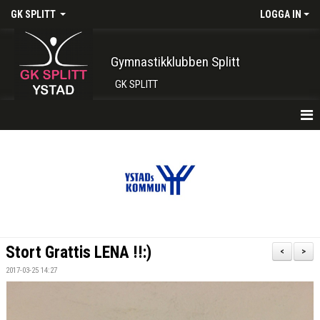
GK SPLITT
LOGGA IN
Gymnastikklubben Splitt
GK SPLITT
HEM
FÖRENINGEN
KONTAKT
BOKA PLATS HÄR
Stort Grattis LENA !!:)
<
>
INTRESSEANMÄLAN
2017-03-25 14:27
SHOP