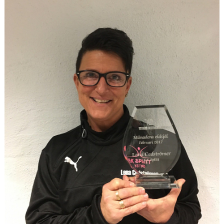
GRUPPER OCH TIDER
STÖDMEDLEM
SPONSRING
FRÅGOR & SVAR
FUNKTIONÄRER
FRITIDSKORTET