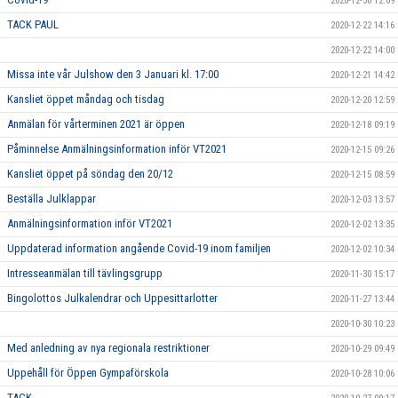
2020-12-30 12:09
TACK PAUL
2020-12-22 14:16
2020-12-22 14:00
Missa inte vår Julshow den 3 Januari kl. 17:00
2020-12-21 14:42
Kansliet öppet måndag och tisdag
2020-12-20 12:59
Anmälan för vårterminen 2021 är öppen
2020-12-18 09:19
Påminnelse Anmälningsinformation inför VT2021
2020-12-15 09:26
Kansliet öppet på söndag den 20/12
2020-12-15 08:59
Beställa Julklappar
2020-12-03 13:57
Anmälningsinformation inför VT2021
2020-12-02 13:35
Uppdaterad information angående Covid-19 inom familjen
2020-12-02 10:34
Intresseanmälan till tävlingsgrupp
2020-11-30 15:17
Bingolottos Julkalendrar och Uppesittarlotter
2020-11-27 13:44
2020-10-30 10:23
Med anledning av nya regionala restriktioner
2020-10-29 09:49
Uppehåll för Öppen Gympaförskola
2020-10-28 10:06
TACK