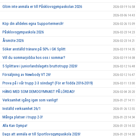
Glöm inte anmäla er till Påsklovsgympaskolan 2026
2026-03-19 16:58
2026-03-06 14:43
Köp din alldeles egna Supportermerch!
2026-02-26 15:09
Påsklovsgympaskola 2026
2026-02-23 14:23
Årsmöte 2026
2026-02-23 14:21
Söker anställd tränare på 50% i GK Splitt
2026-02-19 14:35
Vill du sommarjobba hos oss i sommar?
2026-02-19 14:08
5 Splittare i juniorlandslagets bruttotrupp 2026!
2026-02-12 16:48
Försäljning av Newbody VT 26!
2026-02-12 16:47
Prova på i vår trupp 2-3 söndag!! (För er födda 2016-2019)
2026-02-11 13:00
HÄNG MED SOM DEMOGYMNAST PÅ LÖRDAG!
2026-02-04 20:20
Verksamhet igång igen som vanligt!
2026-01-27 14:11
Inställd verksamhet 26/1
2026-01-26 12:55
Många platser i trupp 2-3!
2026-01-23 14:34
Alla Kan Gympa!
2026-01-23 14:32
Dags att anmäla er till Sportlovsgympaskola 2026!
2026-01-23 14:30