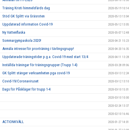
2020-06-16 10:00
Träning Kristi himmelsfärds dag
2020-05-19 10:14
Stöd GK Splitt via Gräsroten
2020-05-13 13:04
Uppdaterad information Covid-19
2020-05-12 13:05
Ny Vattenflaska
2020-05-07 12:48
Sommargympaskola 2020!
2020-04-21 15:23
Anmäla intresse för provträning i tävlingsgrupp!
2020-04-20 16:35
Uppdaterade träningstider p.g.a. Covid-19 med start 13/4
2020-04-11 13:28
Inställda träningar för träningsgrupper (Trupp 1-4)
2020-03-28 09:06
GK Splitt stänger verksamheten pga covid-19
2020-03-13 12:24
Covid-19/Coronaviruset
2020-03-12 13:10
Dags för Påskläger för trupp 1-4
2020-03-10 15:01
2020-03-10 10:00
2020-02-24 13:37
2020-02-10 16:46
ACTIONKVÄLL
2020-01-27 14:01