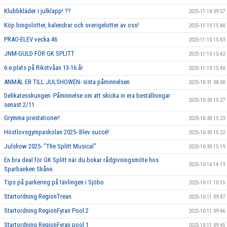
Klubbkläder i julklapp! ??
2025-11-18 09:57
Köp bingolotter, kalendrar och sverigelotter av oss!
2025-11-10 15:44
PRAO-ELEV vecka 46
2025-11-10 15:43
JNM-GULD FÖR GK SPLITT
2025-11-10 15:42
6:e plats på Rikstvåan 13-16 år
2025-11-10 15:40
ANMÄL ER TILL JULSHOWEN- sista påminnelsen
2025-10-31 08:00
Delikatesskungen- Påminnelse om att skicka in era beställningar
2025-10-30 15:27
senast 2/11
Grymma prestationer!
2025-10-30 15:23
Höstlovsgympaskolan 2025- Blev succé!
2025-10-30 15:22
Julshow 2025- "The Splitt Musical"
2025-10-30 15:19
En bra deal för GK Splitt när du bokar rådgivningsmöte hos
2025-10-16 14:19
Sparbanken Skåne.
Tips på parkering på tävlingen i Sjöbo
2025-10-11 10:15
Startordning RegionTrean
2025-10-11 09:47
Startordning RegionFyran Pool 2
2025-10-11 09:46
Startordning RegionFyran pool 1
2025-10-11 09:45