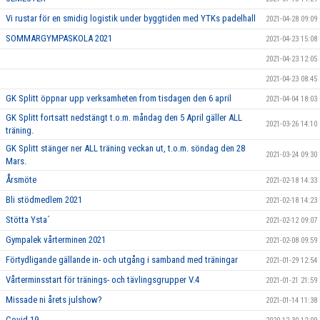
Vi rustar för en smidig logistik under byggtiden med YTKs padelhall
2021-04-28 09:09
SOMMARGYMPASKOLA 2021
2021-04-23 15:08
2021-04-23 12:05
2021-04-23 08:45
GK Splitt öppnar upp verksamheten from tisdagen den 6 april
2021-04-04 18:03
GK Splitt fortsatt nedstängt t.o.m. måndag den 5 April gäller ALL
2021-03-26 14:10
träning.
GK Splitt stänger ner ALL träning veckan ut, t.o.m. söndag den 28
2021-03-24 09:30
Mars.
Årsmöte
2021-02-18 14:33
Bli stödmedlem 2021
2021-02-18 14:23
Stötta Ysta´
2021-02-12 09:07
Gympalek vårterminen 2021
2021-02-08 09:59
Förtydligande gällande in- och utgång i samband med träningar
2021-01-29 12:54
Vårterminsstart för tränings- och tävlingsgrupper V.4
2021-01-21 21:59
Missade ni årets julshow?
2021-01-14 11:38
Covid-19