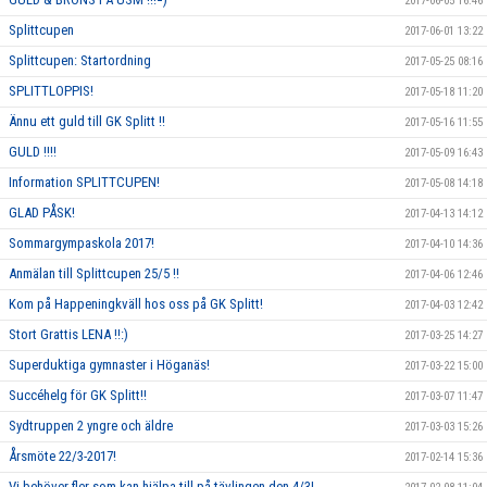
2017-06-05 16:46
Splittcupen
2017-06-01 13:22
Splittcupen: Startordning
2017-05-25 08:16
SPLITTLOPPIS!
2017-05-18 11:20
Ännu ett guld till GK Splitt !!
2017-05-16 11:55
GULD !!!!
2017-05-09 16:43
Information SPLITTCUPEN!
2017-05-08 14:18
GLAD PÅSK!
2017-04-13 14:12
Sommargympaskola 2017!
2017-04-10 14:36
Anmälan till Splittcupen 25/5 !!
2017-04-06 12:46
Kom på Happeningkväll hos oss på GK Splitt!
2017-04-03 12:42
Stort Grattis LENA !!:)
2017-03-25 14:27
Superduktiga gymnaster i Höganäs!
2017-03-22 15:00
Succéhelg för GK Splitt!!
2017-03-07 11:47
Sydtruppen 2 yngre och äldre
2017-03-03 15:26
Årsmöte 22/3-2017!
2017-02-14 15:36
Vi behöver fler som kan hjälpa till på tävlingen den 4/3!