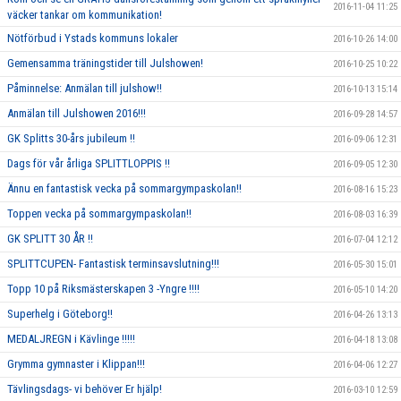
2016-11-04 11:25
väcker tankar om kommunikation!
Nötförbud i Ystads kommuns lokaler
2016-10-26 14:00
Gemensamma träningstider till Julshowen!
2016-10-25 10:22
Påminnelse: Anmälan till julshow!!
2016-10-13 15:14
Anmälan till Julshowen 2016!!!
2016-09-28 14:57
GK Splitts 30-års jubileum !!
2016-09-06 12:31
Dags för vår årliga SPLITTLOPPIS !!
2016-09-05 12:30
Ännu en fantastisk vecka på sommargympaskolan!!
2016-08-16 15:23
Toppen vecka på sommargympaskolan!!
2016-08-03 16:39
GK SPLITT 30 ÅR !!
2016-07-04 12:12
SPLITTCUPEN- Fantastisk terminsavslutning!!!
2016-05-30 15:01
Topp 10 på Riksmästerskapen 3 -Yngre !!!!
2016-05-10 14:20
Superhelg i Göteborg!!
2016-04-26 13:13
MEDALJREGN i Kävlinge !!!!!
2016-04-18 13:08
Grymma gymnaster i Klippan!!!
2016-04-06 12:27
Tävlingsdags- vi behöver Er hjälp!
2016-03-10 12:59