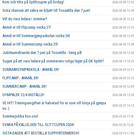
Kom och titta på Splittcupen på lördag!
2026-05-08 13:52
Sista chansen att säkra en biljett till Tosselilla den 7 juni!
2026-05-04 15:34
Vill du vara ledare i sommar?
2026-04-30 15:52
Anmäl er till Flipcamp vecka 27!
2026-04-30 15:10
Anmäl er till Sommargympaskolan vecka 26!
2026-04-30 15:09
Anmäl er till Summercamp vecka 25!
2026-04-30 15:08
Jubileumsfirande den 7 juni på Tosselilla - häng på!
2026-04-30 13:56
Sugen på att vara ledare på sommarens roliga läger på GK Splitt?
2026-04-13 18:25
SOMMARGYMPASKOLA - ANMÄL ER!
2026-04-09 16:11
FLIPCAMP - ANMÄL ER!
2026-04-09 16:10
SUMMERCAMP - ANMÄL ER!
2026-04-09 16:09
GYMPALEK 12/4 INSTÄLLD!
2026-04-09 15:09
SE HIT! Träningsavgiften är halverad för er som vill börja på gympa
2026-03-27 14:13
nu :)
Sommarjobba hos oss!
2026-03-26 17:01
SVARA PÅ KALLELSEN TILL SLITTCUPEN 2026!
2026-03-26 15:01
SISTA DAGEN ATT BESTÄLLA SUPPORTERMERCH!
2026-03-19 17:00