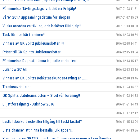
2017-02-08 11:04
Påminnelse: Tävlingsdags- vi behöver Er hjälp!
2017-01-23 11:51
Våren 2017 uppsamlingsdatum för shopen
2017-01-17 15:59
Vi ska anordna en tävling, och behöver DIN hjälp!!
2017-01-13 10:38
Tack för den här terminen!!
2016-12-23 10:34
Vinnare av GK Splitt jubileumslotteri!!!!
2016-12-18 14:41
Priser till GK Splitts Jubileumslotteri
2016-12-15 13:54
Påminnelse: Dags att lämna in jubileumslotten !
2016-12-13 15:17
Julshow 2016!!
2016-12-13 13:36
Vinnare av GK Splitts Delikatesskungen-tävling är ......
2016-12-10 13:46
Terminsavslutning!
2016-11-23 14:57
GK Splitts Jubileumslotteri – Stöd vår förening!!
2016-11-22 14:33
Biljettförsäljning - Julshow 2016
2016-11-21 14:43
2016-11-17 12:12
Lastbilskörkort och/eller tillgång till täckt lastbil?
2016-11-15 13:04
Sista chansen att hinna beställa julklappar!!!
2016-11-14 13:26
Kom och se en GRATIS dansföreställning som genom ett språkmyller