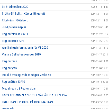
2020-01-27 12:09
Bli Stödmedlem 2020
2020-01-13 14:45
Stötta GK Splitt - Köp en Bingolott
2019-12-11 15:07
Rikstvåan i Göteborg
2019-12-11 14:04
JSM på hemmaplan
2019-12-06 11:46
Regionfemman 24/11
2019-11-27 11:17
Regionsexan 23/11
2019-11-25 15:25
Anmälningsinformation inför VT 2020
2019-11-21 13:19
Vinnare Delikatesskungen 2019
2019-11-17 20:14
Regiontrean
2019-11-04 12:38
Regionfyran
2019-11-04 12:35
Inställd träning endast helgen Vecka 48
2019-10-21 10:33
Regionåttan 13/10
2019-10-13 20:53
Medaljregn på Regionsjuan
2019-10-11 10:54
DAGS ATT ANMÄLA SIG TILL VÅR ÅRLIGA JULSHOW
2019-10-02 16:00
ERBJUDANDEVECKOR PÅ CRAFTJACKAN
2019-09-26 13:58
Passa på!