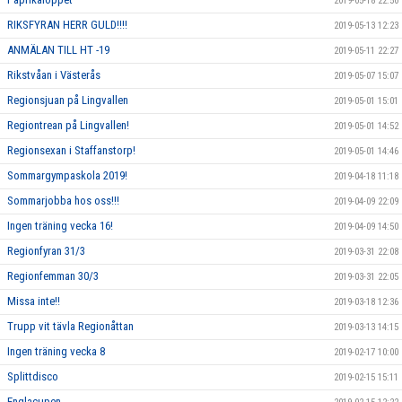
2019-05-18 22:50
RIKSFYRAN HERR GULD!!!!
2019-05-13 12:23
ANMÄLAN TILL HT -19
2019-05-11 22:27
Rikstvåan i Västerås
2019-05-07 15:07
Regionsjuan på Lingvallen
2019-05-01 15:01
Regiontrean på Lingvallen!
2019-05-01 14:52
Regionsexan i Staffanstorp!
2019-05-01 14:46
Sommargympaskola 2019!
2019-04-18 11:18
Sommarjobba hos oss!!!
2019-04-09 22:09
Ingen träning vecka 16!
2019-04-09 14:50
Regionfyran 31/3
2019-03-31 22:08
Regionfemman 30/3
2019-03-31 22:05
Missa inte!!
2019-03-18 12:36
Trupp vit tävla Regionåttan
2019-03-13 14:15
Ingen träning vecka 8
2019-02-17 10:00
Splittdisco
2019-02-15 15:11
Englacupen