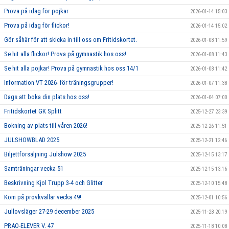
Prova på idag för pojkar
2026-01-14 15:03
Prova på idag för flickor!
2026-01-14 15:02
Gör såhär för att skicka in till oss om Fritidskortet.
2026-01-08 11:59
Se hit alla flickor! Prova på gymnastik hos oss!
2026-01-08 11:43
Se hit alla pojkar! Prova på gymnastik hos oss 14/1
2026-01-08 11:42
Information VT 2026- för träningsgrupper!
2026-01-07 11:38
Dags att boka din plats hos oss!
2026-01-04 07:00
Fritidskortet GK Splitt
2025-12-27 23:39
Bokning av plats till våren 2026!
2025-12-26 11:51
JULSHOWBLAD 2025
2025-12-21 12:46
Biljettförsäljning Julshow 2025
2025-12-15 13:17
Samträningar vecka 51
2025-12-15 13:16
Beskrivning Kjol Trupp 3-4 och Glitter
2025-12-10 15:48
Kom på provkvällar vecka 49!
2025-12-01 10:56
Jullovsläger 27-29 december 2025
2025-11-28 20:19
PRAO-ELEVER V. 47
2025-11-18 10:08