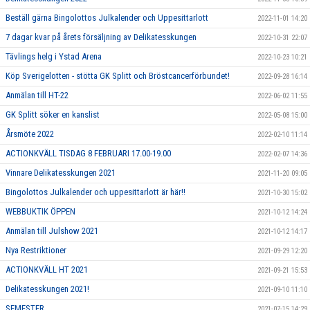
Beställ gärna Bingolottos Julkalender och Uppesittarlott
2022-11-01 14:20
7 dagar kvar på årets försäljning av Delikatesskungen
2022-10-31 22:07
Tävlings helg i Ystad Arena
2022-10-23 10:21
Köp Sverigelotten - stötta GK Splitt och Bröstcancerförbundet!
2022-09-28 16:14
Anmälan till HT-22
2022-06-02 11:55
GK Splitt söker en kanslist
2022-05-08 15:00
Årsmöte 2022
2022-02-10 11:14
ACTIONKVÄLL TISDAG 8 FEBRUARI 17.00-19.00
2022-02-07 14:36
Vinnare Delikatesskungen 2021
2021-11-20 09:05
Bingolottos Julkalender och uppesittarlott är här!!
2021-10-30 15:02
WEBBUKTIK ÖPPEN
2021-10-12 14:24
Anmälan till Julshow 2021
2021-10-12 14:17
Nya Restriktioner
2021-09-29 12:20
ACTIONKVÄLL HT 2021
2021-09-21 15:53
Delikatesskungen 2021!
2021-09-10 11:10
SEMESTER
2021-07-15 14:29