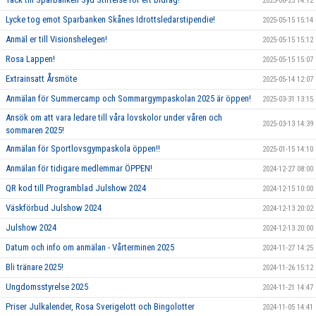
2025-06-23 14:12
Lycke tog emot Sparbanken Skånes Idrottsledarstipendie!
2025-05-15 15:14
Anmäl er till Visionshelegen!
2025-05-15 15:12
Rosa Lappen!
2025-05-15 15:07
Extrainsatt Årsmöte
2025-05-14 12:07
Anmälan för Summercamp och Sommargympaskolan 2025 är öppen!
2025-03-31 13:15
Ansök om att vara ledare till våra lovskolor under våren och
2025-03-13 14:39
sommaren 2025!
Anmälan för Sportlovsgympaskola öppen!!
2025-01-15 14:10
Anmälan för tidigare medlemmar ÖPPEN!
2024-12-27 08:00
QR kod till Programblad Julshow 2024
2024-12-15 10:00
Väskförbud Julshow 2024
2024-12-13 20:02
Julshow 2024
2024-12-13 20:00
Datum och info om anmälan - Vårterminen 2025
2024-11-27 14:25
Bli tränare 2025!
2024-11-26 15:12
Ungdomsstyrelse 2025
2024-11-21 14:47
Priser Julkalender, Rosa Sverigelott och Bingolotter
2024-11-05 14:41