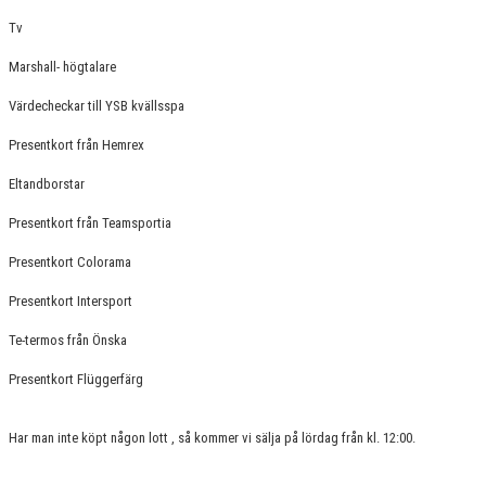
GRUPPER OCH TIDER
Tv
STÖDMEDLEM
Marshall- högtalare
Värdecheckar till YSB kvällsspa
SPONSRING
Presentkort från Hemrex
FRÅGOR & SVAR
Eltandborstar
FUNKTIONÄRER
Presentkort från Teamsportia
FRITIDSKORTET
Presentkort Colorama
Presentkort Intersport
Te-termos från Önska
Presentkort Flüggerfärg
Har man inte köpt någon lott , så kommer vi sälja på lördag från kl. 12:00.