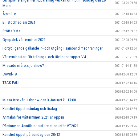
GK Splitt stänger ner ALL träning veckan ut, t.o.m. söndag den 28
2021-03-24 09:30
Mars.
Årsmöte
2021-02-18 14:33
Bli stödmedlem 2021
2021-02-18 14:23
Stötta Ysta´
2021-02-12 09:07
Gympalek vårterminen 2021
2021-02-08 09:59
Förtydligande gällande in- och utgång i samband med träningar
2021-01-29 12:54
Vårterminsstart för tränings- och tävlingsgrupper V.4
2021-01-21 21:59
Missade ni årets julshow?
2021-01-14 11:38
Covid-19
2020-12-30 12:09
TACK PAUL
2020-12-22 14:16
2020-12-22 14:00
Missa inte vår Julshow den 3 Januari kl. 17:00
2020-12-21 14:42
Kansliet öppet måndag och tisdag
2020-12-20 12:59
Anmälan för vårterminen 2021 är öppen
2020-12-18 09:19
Påminnelse Anmälningsinformation inför VT2021
2020-12-15 09:26
Kansliet öppet på söndag den 20/12
2020-12-15 08:59