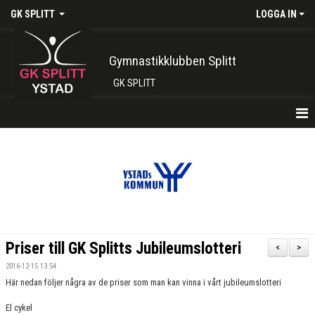
GK SPLITT
LOGGA IN
Gymnastikklubben Splitt
GK SPLITT
HEM
FÖRENINGEN
KONTAKT
BOKA PLATS HÄR
Priser till GK Splitts Jubileumslotteri
<
>
INTRESSEANMÄLAN
2016-12-15 13:54
Här nedan följer några av de priser som man kan vinna i vårt jubileumslotteri
SHOP
El cykel