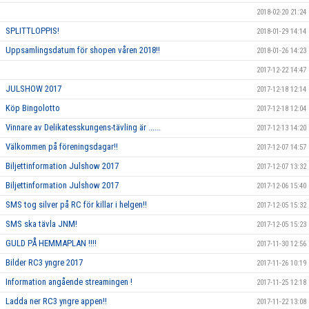
2018-02-20 21:24
SPLITTLOPPIS!
2018-01-29 14:14
Uppsamlingsdatum för shopen våren 2018!!
2018-01-26 14:23
2017-12-22 14:47
JULSHOW 2017
2017-12-18 12:14
Köp Bingolotto
2017-12-18 12:04
Vinnare av Delikatesskungens-tävling är ......
2017-12-13 14:20
Välkommen på föreningsdagar!!
2017-12-07 14:57
Biljettinformation Julshow 2017
2017-12-07 13:32
Biljettinformation Julshow 2017
2017-12-06 15:40
SMS tog silver på RC för killar i helgen!!
2017-12-05 15:32
SMS ska tävla JNM!
2017-12-05 15:23
GULD PÅ HEMMAPLAN !!!!
2017-11-30 12:56
Bilder RC3 yngre 2017
2017-11-26 10:19
Information angående streamingen !
2017-11-25 12:18
Ladda ner RC3 yngre appen!!
2017-11-22 13:08