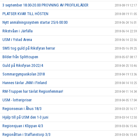
3 september 18.00-20.00 PROVNING AV PROFILKLÄDER
2018-08-19 12:17
PLATSER KVAR TILL HÖSTEN
2018-08-19 11:05
Nytt anmälningssystem startar 25/6 00:00
2018-06-24 16:01
Rikstvåan i Järfälla
2018-06-14 22:59
USM i Ystad Arena
2018-06-14 22:56
SMS tog guld på Riksfyran herrar
2018-05-16 09:25
Bilder från Splittcupen
2018-05-07 08:17
Guld på Riksfyran 20-22/4
2018-04-25 10:46
Sommargympaskolan 2018
2018-04-19 13:36
Hannes tävlar JNM i Finland
2018-04-14 10:25
RM-Truppen har tävlat Regionfemman!
2018-04-11 14:34
USM - lotteripriser
2018-04-05 17:04
Regionsexan i Åhus 18/3
2018-03-20 16:17
Hjälp till på USM den 1-3 juni
2018-03-14 12:50
Regionsjuan i Klippan 4/3
2018-03-06 15:46
Regionåttan i Staffanstorp 3/3
2018-03-06 15:43