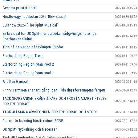
Grymma prestationer!
2025-10-30 15:23
Höstlovsgympaskolan 2025- Blev succé!
2025-10-30 15:22
Julshow 2025- "The Splitt Musical"
2025-10-30 15:19
En bra deal för GK Splitt när du bokar rådgivningsmöte hos
2025-10-16 14:19
Sparbanken Skåne.
Tips på parkering på tävlingen i Sjöbo
2025-10-11 10:15
Startordning RegionTrean
2025-10-11 09:47
Startordning RegionFyran Pool 2
2025-10-11 09:46
Startordning RegionFyran pool 1
2025-10-11 09:45
Alla Kan Gympa!
2025-08-25 11:10
????? Terminen är snart igång igen – klä dig i föreningens färger!
2025-08-20 12:49
TACK SPARBANKEN SKÅNE & FÄRS OCH FROSTA ÄGARSTIFTELSE
2025-08-07 14:17
FÖR ERT BIDRAG!
TACK ALLMÄNA ARVSFONDEN FÖR ERT BIDRAG OCH STÖD!
2025-08-07 14:10
Datum för bokning höstterminen 2025!
2025-07-01 17:52
GK Splitt Nyckelring och Necessär!
2025-06-25 12:22
Tack till Sparbanken Syd Stiftelse för ert bidrag!