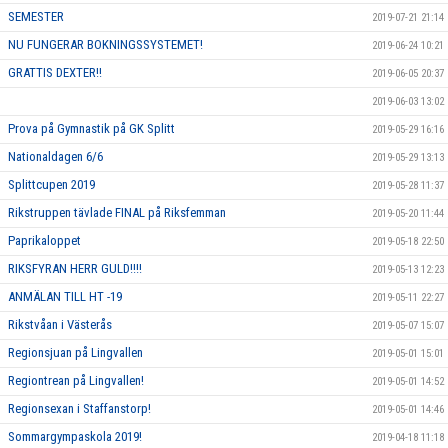
SEMESTER
2019-07-21 21:14
NU FUNGERAR BOKNINGSSYSTEMET!
2019-06-24 10:21
GRATTIS DEXTER!!
2019-06-05 20:37
2019-06-03 13:02
Prova på Gymnastik på GK Splitt
2019-05-29 16:16
Nationaldagen 6/6
2019-05-29 13:13
Splittcupen 2019
2019-05-28 11:37
Rikstruppen tävlade FINAL på Riksfemman
2019-05-20 11:44
Paprikaloppet
2019-05-18 22:50
RIKSFYRAN HERR GULD!!!!
2019-05-13 12:23
ANMÄLAN TILL HT -19
2019-05-11 22:27
Rikstvåan i Västerås
2019-05-07 15:07
Regionsjuan på Lingvallen
2019-05-01 15:01
Regiontrean på Lingvallen!
2019-05-01 14:52
Regionsexan i Staffanstorp!
2019-05-01 14:46
Sommargympaskola 2019!
2019-04-18 11:18