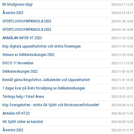
Bli blodgivare idag!
2023-02-17 12:29
Årsmöte 2023
2023-02-14 14:17
SPORTLOVSGYMPASKOLA 2023
2023-01-24 14:48
SPORTLOVSGYMPASKOLA 2023
2023-01-24 14:48
ANMÄLAN INFÖR VT 2023
2022-11-29 15:28
Köp digitala uppesittarlotter och stötta föreningen
2022-11-29 15:03
Vinnare av Delikatesskungen 2022
2022-11-23 10:44
DISCO 11 November
2022-11-11 15:28
Delikatesskungen 2022
2022-11-05 16:59
Beställ gärna Bingolottos Julkalender och Uppesittarlott
2022-11-01 14:20
7 dagar kvar på årets försäljning av Delikatesskungen
2022-10-31 22:07
Tävlings helg i Ystad Arena
2022-10-23 10:21
Köp Sverigelotten - stötta GK Splitt och Bröstcancerförbundet!
2022-09-28 16:14
Anmälan till HT-22
2022-06-02 11:55
GK Splitt söker en kanslist
2022-05-08 15:00
Årsmöte 2022
2022-02-10 11:14