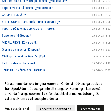
Ännu en fantastisk vecka på sommargympaskolan!!
2016-08-16 15:23
Toppen vecka på sommargympaskolan!!
2016-08-03 16:39
GK SPLITT 30 ÅR !!
2016-07-04 12:12
SPLITTCUPEN- Fantastisk terminsavslutning!!!
2016-05-30 15:01
Topp 10 på Riksmästerskapen 3 -Yngre !!!!
2016-05-10 14:20
Superhelg i Göteborg!!
2016-04-26 13:13
MEDALJREGN i Kävlinge !!!!!
2016-04-18 13:08
Grymma gymnaster i Klippan!!!
2016-04-06 12:27
Tävlingsdags- vi behöver Er hjälp!
2016-03-10 12:59
Tack för den här terminen!!
2015-12-16 14:26
LÄNK TILL SKÅNSKA GRENCUPER
2015-10-24 20:52
Rosa träning!
2015-10-01 23:17
För att hemsidan ska fungera korrekt använder vi nödvändiga cookies
Vi ska annordna en tävling, och behöver DIN hjälp!!
2015-09-10 13:26
från SportAdmin. Dessa går inte att stänga av. Föreningen kan också
använda frivilliga cookies, t.ex. för statistik eller marknadsföring. Du
väljer själv om du vill acceptera dessa.
Cookie-inställningar
Gå till Webbversion
Anpassa dina val
Acceptera nödvändiga
Acceptera alla