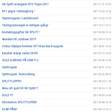
GK Splitt arrangerar RC3 Yngre 2017
2017-11-21 19:59
RC1 yngre i Helsingborg !
2017-10-26 15:26
Stjärntruppen i Landskrona!!
2017-10-26 15:23
Tävlingssäsongen är äntligen igång!
2017-10-17 15:11
Kontaktuppgifter GK SPLITT !
2017-09-28 15:16
Anmälan till Julshow 2017!
2017-09-19 15:52
Cirkus Olympia kommer till Ystad den 8 augusti
2017-08-01 10:43
Kansliet stängt vecka 29-30!
2017-07-14 14:59
GULD & BRONS PÅ USM !!!=)
2017-06-05 16:46
Splittcupen
2017-06-01 13:22
Splittcupen: Startordning
2017-05-25 08:16
SPLITTLOPPIS!
2017-05-18 11:20
Ännu ett guld till GK Splitt !!
2017-05-16 11:55
GULD !!!!
2017-05-09 16:43
Information SPLITTCUPEN!
2017-05-08 14:18
GLAD PÅSK!
2017-04-13 14:12