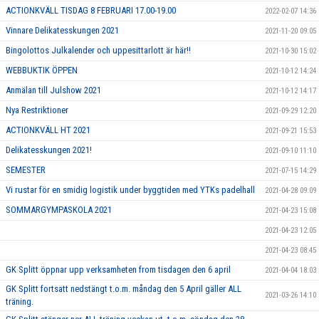
ACTIONKVÄLL TISDAG 8 FEBRUARI 17.00-19.00
2022-02-07 14:36
Vinnare Delikatesskungen 2021
2021-11-20 09:05
Bingolottos Julkalender och uppesittarlott är här!!
2021-10-30 15:02
WEBBUKTIK ÖPPEN
2021-10-12 14:24
Anmälan till Julshow 2021
2021-10-12 14:17
Nya Restriktioner
2021-09-29 12:20
ACTIONKVÄLL HT 2021
2021-09-21 15:53
Delikatesskungen 2021!
2021-09-10 11:10
SEMESTER
2021-07-15 14:29
Vi rustar för en smidig logistik under byggtiden med YTKs padelhall
2021-04-28 09:09
SOMMARGYMPASKOLA 2021
2021-04-23 15:08
2021-04-23 12:05
2021-04-23 08:45
GK Splitt öppnar upp verksamheten from tisdagen den 6 april
2021-04-04 18:03
GK Splitt fortsatt nedstängt t.o.m. måndag den 5 April gäller ALL
2021-03-26 14:10
träning.