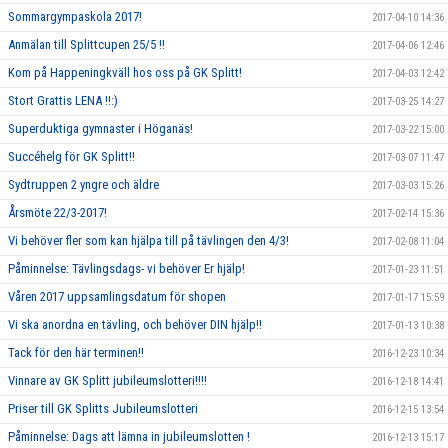
Sommargympaskola 2017!
2017-04-10 14:36
Anmälan till Splittcupen 25/5 !!
2017-04-06 12:46
Kom på Happeningkväll hos oss på GK Splitt!
2017-04-03 12:42
Stort Grattis LENA !!:)
2017-03-25 14:27
Superduktiga gymnaster i Höganäs!
2017-03-22 15:00
Succéhelg för GK Splitt!!
2017-03-07 11:47
Sydtruppen 2 yngre och äldre
2017-03-03 15:26
Årsmöte 22/3-2017!
2017-02-14 15:36
Vi behöver fler som kan hjälpa till på tävlingen den 4/3!
2017-02-08 11:04
Påminnelse: Tävlingsdags- vi behöver Er hjälp!
2017-01-23 11:51
Våren 2017 uppsamlingsdatum för shopen
2017-01-17 15:59
Vi ska anordna en tävling, och behöver DIN hjälp!!
2017-01-13 10:38
Tack för den här terminen!!
2016-12-23 10:34
Vinnare av GK Splitt jubileumslotteri!!!!
2016-12-18 14:41
Priser till GK Splitts Jubileumslotteri
2016-12-15 13:54
Påminnelse: Dags att lämna in jubileumslotten !
2016-12-13 15:17