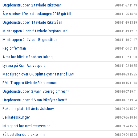
Ungdomstruppen 2 tävlade Rikstrean
2018-11-27 11:49
Årets priser i Delikatesskungen 2018 går till......
2018-11-25 14:34
Ungdomstruppen 1 tävlade Rikstvåan
2018-11-19 13:19
Minitruppen 1 och 2 tävlade Regionsjuan!
2018-11-19 12:57
Minitruppen 2 tävlade Regionåttan
2018-11-10 21:47
Regionfemman
2018-11-04 21:13
Alma har blivit månadens talang!
2018-11-02 11:00
Lyssna på Kia i Activesport
2018-11-02 10:55
Medaljregn över GK Splitts gymnaster på EM!
2018-10-23 15:25
RM - Truppen tävlade Riksfemman
2018-10-15 11:44
Ungdomstruppen 2 vann Storregiontrean!!
2018-10-07 19:41
Ungdomstruppen 2 Vann Riksfyran herr!!!
2018-10-07 19:34
Boka din plats till årets Julshow
2018-09-26 15:22
Delikatesskungen
2018-09-26 10:14
Intersport har medlemsveckor
2018-09-24 15:35
Så beställer du dräkter mm
2018-09-24 15:08