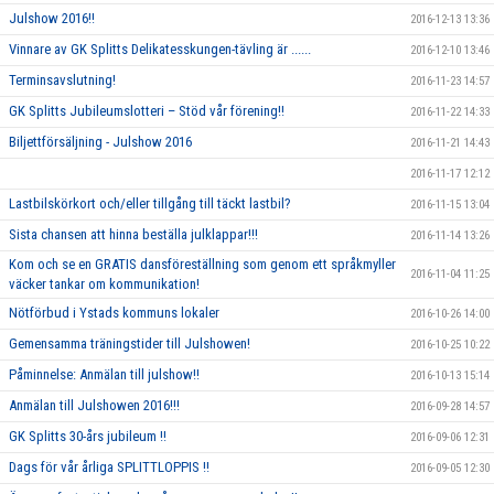
Julshow 2016!!
2016-12-13 13:36
Vinnare av GK Splitts Delikatesskungen-tävling är ......
2016-12-10 13:46
Terminsavslutning!
2016-11-23 14:57
GK Splitts Jubileumslotteri – Stöd vår förening!!
2016-11-22 14:33
Biljettförsäljning - Julshow 2016
2016-11-21 14:43
2016-11-17 12:12
Lastbilskörkort och/eller tillgång till täckt lastbil?
2016-11-15 13:04
Sista chansen att hinna beställa julklappar!!!
2016-11-14 13:26
Kom och se en GRATIS dansföreställning som genom ett språkmyller
2016-11-04 11:25
väcker tankar om kommunikation!
Nötförbud i Ystads kommuns lokaler
2016-10-26 14:00
Gemensamma träningstider till Julshowen!
2016-10-25 10:22
Påminnelse: Anmälan till julshow!!
2016-10-13 15:14
Anmälan till Julshowen 2016!!!
2016-09-28 14:57
GK Splitts 30-års jubileum !!
2016-09-06 12:31
Dags för vår årliga SPLITTLOPPIS !!
2016-09-05 12:30