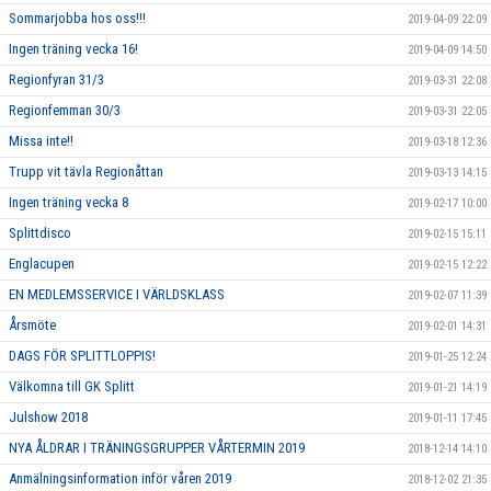
Sommarjobba hos oss!!!
2019-04-09 22:09
Ingen träning vecka 16!
2019-04-09 14:50
Regionfyran 31/3
2019-03-31 22:08
Regionfemman 30/3
2019-03-31 22:05
Missa inte!!
2019-03-18 12:36
Trupp vit tävla Regionåttan
2019-03-13 14:15
Ingen träning vecka 8
2019-02-17 10:00
Splittdisco
2019-02-15 15:11
Englacupen
2019-02-15 12:22
EN MEDLEMSSERVICE I VÄRLDSKLASS
2019-02-07 11:39
Årsmöte
2019-02-01 14:31
DAGS FÖR SPLITTLOPPIS!
2019-01-25 12:24
Välkomna till GK Splitt
2019-01-21 14:19
Julshow 2018
2019-01-11 17:45
NYA ÅLDRAR I TRÄNINGSGRUPPER VÅRTERMIN 2019
2018-12-14 14:10
Anmälningsinformation inför våren 2019
2018-12-02 21:35