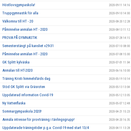
Höstlovsgympaskola!
2020-09-11 14:16
Truppgymnastik för alla
2020-09-10 14:00
Välkomna till HT - 20
2020-08-20 12:28
Påminnelse anmälan HT - 2020
2020-08-13 11:12
PROVA PÅ GYMNASTIK
2020-07-28 14:15
Semesterstängt på kansliet v29-31
2020-07-10 08:00
Påminnelse anmälan HT - 2020
2020-07-08 15:00
GK Splitt kylväska
2020-07-01 11:04
Anmälan till HT-2020
2020-06-16 10:00
Träning Kristi himmelsfärds dag
2020-05-19 10:14
Stöd GK Splitt via Gräsroten
2020-05-13 13:04
Uppdaterad information Covid-19
2020-05-12 13:05
Ny Vattenflaska
2020-05-07 12:48
Sommargympaskola 2020!
2020-04-21 15:23
Anmäla intresse för provträning i tävlingsgrupp!
2020-04-20 16:35
Uppdaterade träningstider p.g.a. Covid-19 med start 13/4
2020-04-11 13:28