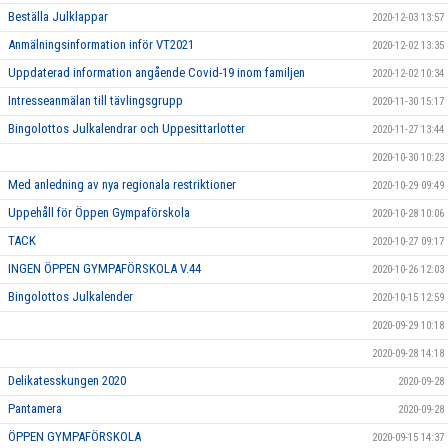
Beställa Julklappar
2020-12-03 13:57
Anmälningsinformation inför VT2021
2020-12-02 13:35
Uppdaterad information angående Covid-19 inom familjen
2020-12-02 10:34
Intresseanmälan till tävlingsgrupp
2020-11-30 15:17
Bingolottos Julkalendrar och Uppesittarlotter
2020-11-27 13:44
2020-10-30 10:23
Med anledning av nya regionala restriktioner
2020-10-29 09:49
Uppehåll för Öppen Gympaförskola
2020-10-28 10:06
TACK
2020-10-27 09:17
INGEN ÖPPEN GYMPAFÖRSKOLA V.44
2020-10-26 12:03
Bingolottos Julkalender
2020-10-15 12:59
2020-09-29 10:18
2020-09-28 14:18
Delikatesskungen 2020
2020-09-28
Pantamera
2020-09-28
ÖPPEN GYMPAFÖRSKOLA
2020-09-15 14:37