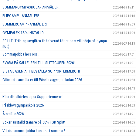
SOMMARGYMPASKOLA - ANMÄL ER!
2026-04-09 16:11
FLIPCAMP - ANMÄL ER!
2026-04-09 16:10
SUMMERCAMP - ANMÄL ER!
2026-04-09 16:09
GYMPALEK 12/4 INSTÄLLD!
2026-04-09 15:09
SE HIT! Träningsavgiften är halverad för er som vill börja på gympa
2026-03-27 14:13
nu :)
Sommarjobba hos oss!
2026-03-26 17:01
SVARA PÅ KALLELSEN TILL SLITTCUPEN 2026!
2026-03-26 15:01
SISTA DAGEN ATT BESTÄLLA SUPPORTERMERCH!
2026-03-19 17:00
Glöm inte anmäla er till Påsklovsgympaskolan 2026
2026-03-19 16:58
2026-03-06 14:43
Köp din alldeles egna Supportermerch!
2026-02-26 15:09
Påsklovsgympaskola 2026
2026-02-23 14:23
Årsmöte 2026
2026-02-23 14:21
Söker anställd tränare på 50% i GK Splitt
2026-02-19 14:35
Vill du sommarjobba hos oss i sommar?
2026-02-19 14:08