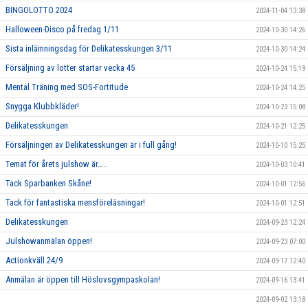
BINGOLOTTO 2024
2024-11-04 13:38
Halloween-Disco på fredag 1/11
2024-10-30 14:26
Sista inlämningsdag för Delikatesskungen 3/11
2024-10-30 14:24
Försäljning av lotter startar vecka 45
2024-10-24 15:19
Mental Träning med SOS-Fortitude
2024-10-24 14:25
Snygga Klubbkläder!
2024-10-23 15:08
Delikatesskungen
2024-10-21 12:25
Försäljningen av Delikatesskungen är i full gång!
2024-10-10 15:25
Temat för årets julshow är…..
2024-10-03 10:41
Tack Sparbanken Skåne!
2024-10-01 12:56
Tack för fantastiska mensföreläsningar!
2024-10-01 12:51
Delikatesskungen
2024-09-23 12:24
Julshowanmälan öppen!
2024-09-23 07:00
Actionkväll 24/9
2024-09-17 12:40
Anmälan är öppen till Höslovsgympaskolan!
2024-09-16 13:41
2024-09-02 13:18