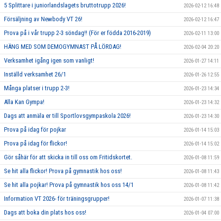
5 Splittare i juniorlandslagets bruttotrupp 2026!
2026-02-12 16:48
Försäljning av Newbody VT 26!
2026-02-12 16:47
Prova på i vår trupp 2-3 söndag!! (För er födda 2016-2019)
2026-02-11 13:00
HÄNG MED SOM DEMOGYMNAST PÅ LÖRDAG!
2026-02-04 20:20
Verksamhet igång igen som vanligt!
2026-01-27 14:11
Inställd verksamhet 26/1
2026-01-26 12:55
Många platser i trupp 2-3!
2026-01-23 14:34
Alla Kan Gympa!
2026-01-23 14:32
Dags att anmäla er till Sportlovsgympaskola 2026!
2026-01-23 14:30
Prova på idag för pojkar
2026-01-14 15:03
Prova på idag för flickor!
2026-01-14 15:02
Gör såhär för att skicka in till oss om Fritidskortet.
2026-01-08 11:59
Se hit alla flickor! Prova på gymnastik hos oss!
2026-01-08 11:43
Se hit alla pojkar! Prova på gymnastik hos oss 14/1
2026-01-08 11:42
Information VT 2026- för träningsgrupper!
2026-01-07 11:38
Dags att boka din plats hos oss!
2026-01-04 07:00