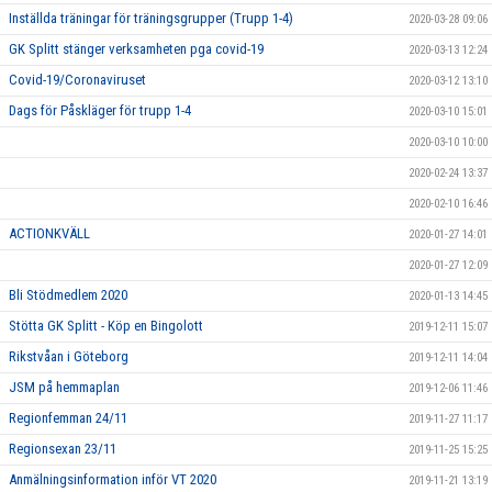
Inställda träningar för träningsgrupper (Trupp 1-4)
2020-03-28 09:06
GK Splitt stänger verksamheten pga covid-19
2020-03-13 12:24
Covid-19/Coronaviruset
2020-03-12 13:10
Dags för Påskläger för trupp 1-4
2020-03-10 15:01
2020-03-10 10:00
2020-02-24 13:37
2020-02-10 16:46
ACTIONKVÄLL
2020-01-27 14:01
2020-01-27 12:09
Bli Stödmedlem 2020
2020-01-13 14:45
Stötta GK Splitt - Köp en Bingolott
2019-12-11 15:07
Rikstvåan i Göteborg
2019-12-11 14:04
JSM på hemmaplan
2019-12-06 11:46
Regionfemman 24/11
2019-11-27 11:17
Regionsexan 23/11
2019-11-25 15:25
Anmälningsinformation inför VT 2020
2019-11-21 13:19