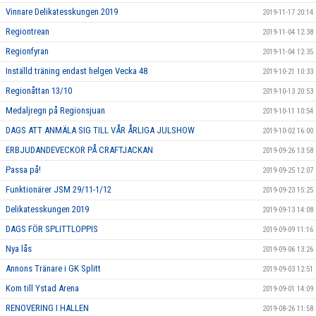
Vinnare Delikatesskungen 2019
2019-11-17 20:14
Regiontrean
2019-11-04 12:38
Regionfyran
2019-11-04 12:35
Inställd träning endast helgen Vecka 48
2019-10-21 10:33
Regionåttan 13/10
2019-10-13 20:53
Medaljregn på Regionsjuan
2019-10-11 10:54
DAGS ATT ANMÄLA SIG TILL VÅR ÅRLIGA JULSHOW
2019-10-02 16:00
ERBJUDANDEVECKOR PÅ CRAFTJACKAN
2019-09-26 13:58
Passa på!
2019-09-25 12:07
Funktionärer JSM 29/11-1/12
2019-09-23 15:25
Delikatesskungen 2019
2019-09-13 14:08
DAGS FÖR SPLITTLOPPIS
2019-09-09 11:16
Nya lås
2019-09-06 13:26
Annons Tränare i GK Splitt
2019-09-03 12:51
Kom till Ystad Arena
2019-09-01 14:09
RENOVERING I HALLEN
2019-08-26 11:58