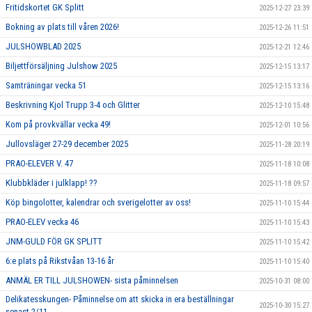
Fritidskortet GK Splitt
2025-12-27 23:39
Bokning av plats till våren 2026!
2025-12-26 11:51
JULSHOWBLAD 2025
2025-12-21 12:46
Biljettförsäljning Julshow 2025
2025-12-15 13:17
Samträningar vecka 51
2025-12-15 13:16
Beskrivning Kjol Trupp 3-4 och Glitter
2025-12-10 15:48
Kom på provkvällar vecka 49!
2025-12-01 10:56
Jullovsläger 27-29 december 2025
2025-11-28 20:19
PRAO-ELEVER V. 47
2025-11-18 10:08
Klubbkläder i julklapp! ??
2025-11-18 09:57
Köp bingolotter, kalendrar och sverigelotter av oss!
2025-11-10 15:44
PRAO-ELEV vecka 46
2025-11-10 15:43
JNM-GULD FÖR GK SPLITT
2025-11-10 15:42
6:e plats på Rikstvåan 13-16 år
2025-11-10 15:40
ANMÄL ER TILL JULSHOWEN- sista påminnelsen
2025-10-31 08:00
Delikatesskungen- Påminnelse om att skicka in era beställningar
2025-10-30 15:27
senast 2/11