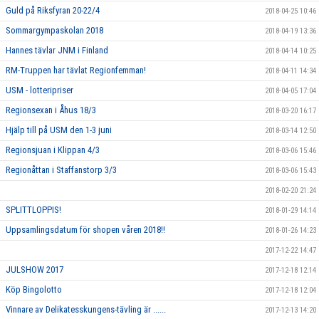
Guld på Riksfyran 20-22/4
2018-04-25 10:46
Sommargympaskolan 2018
2018-04-19 13:36
Hannes tävlar JNM i Finland
2018-04-14 10:25
RM-Truppen har tävlat Regionfemman!
2018-04-11 14:34
USM - lotteripriser
2018-04-05 17:04
Regionsexan i Åhus 18/3
2018-03-20 16:17
Hjälp till på USM den 1-3 juni
2018-03-14 12:50
Regionsjuan i Klippan 4/3
2018-03-06 15:46
Regionåttan i Staffanstorp 3/3
2018-03-06 15:43
2018-02-20 21:24
SPLITTLOPPIS!
2018-01-29 14:14
Uppsamlingsdatum för shopen våren 2018!!
2018-01-26 14:23
2017-12-22 14:47
JULSHOW 2017
2017-12-18 12:14
Köp Bingolotto
2017-12-18 12:04
Vinnare av Delikatesskungens-tävling är ......
2017-12-13 14:20