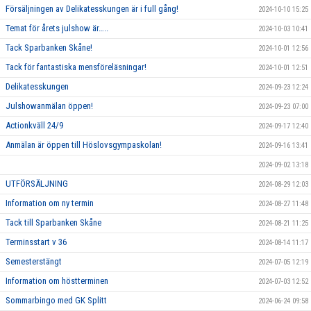
Försäljningen av Delikatesskungen är i full gång!
2024-10-10 15:25
Temat för årets julshow är…..
2024-10-03 10:41
Tack Sparbanken Skåne!
2024-10-01 12:56
Tack för fantastiska mensföreläsningar!
2024-10-01 12:51
Delikatesskungen
2024-09-23 12:24
Julshowanmälan öppen!
2024-09-23 07:00
Actionkväll 24/9
2024-09-17 12:40
Anmälan är öppen till Höslovsgympaskolan!
2024-09-16 13:41
2024-09-02 13:18
UTFÖRSÄLJNING
2024-08-29 12:03
Information om ny termin
2024-08-27 11:48
Tack till Sparbanken Skåne
2024-08-21 11:25
Terminsstart v 36
2024-08-14 11:17
Semesterstängt
2024-07-05 12:19
Information om höstterminen
2024-07-03 12:52
Sommarbingo med GK Splitt
2024-06-24 09:58