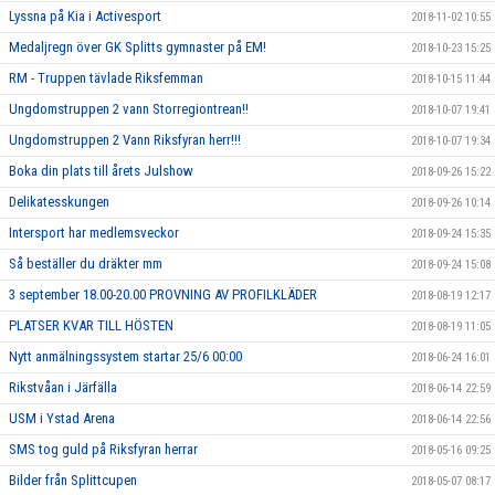
Lyssna på Kia i Activesport
2018-11-02 10:55
Medaljregn över GK Splitts gymnaster på EM!
2018-10-23 15:25
RM - Truppen tävlade Riksfemman
2018-10-15 11:44
Ungdomstruppen 2 vann Storregiontrean!!
2018-10-07 19:41
Ungdomstruppen 2 Vann Riksfyran herr!!!
2018-10-07 19:34
Boka din plats till årets Julshow
2018-09-26 15:22
Delikatesskungen
2018-09-26 10:14
Intersport har medlemsveckor
2018-09-24 15:35
Så beställer du dräkter mm
2018-09-24 15:08
3 september 18.00-20.00 PROVNING AV PROFILKLÄDER
2018-08-19 12:17
PLATSER KVAR TILL HÖSTEN
2018-08-19 11:05
Nytt anmälningssystem startar 25/6 00:00
2018-06-24 16:01
Rikstvåan i Järfälla
2018-06-14 22:59
USM i Ystad Arena
2018-06-14 22:56
SMS tog guld på Riksfyran herrar
2018-05-16 09:25
Bilder från Splittcupen
2018-05-07 08:17