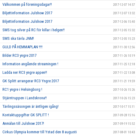
Välkommen på föreningsdagar!!
2017-12-07 14:57
Biljettinformation Julshow 2017
2017-12-07 13:32
Biljettinformation Julshow 2017
2017-12-06 15:40
SMS tog silver på RC för killar i helgen!!
2017-12-05 15:32
SMS ska tävla JNM!
2017-12-05 15:23
GULD PÅ HEMMAPLAN !!!!
2017-11-30 12:56
Bilder RC3 yngre 2017
2017-11-26 10:19
Information angående streamingen !
2017-11-25 12:18
Ladda ner RC3 yngre appen!!
2017-11-22 13:08
GK Splitt arrangerar RC3 Yngre 2017
2017-11-21 19:59
RC1 yngre i Helsingborg !
2017-10-26 15:26
Stjärntruppen i Landskrona!!
2017-10-26 15:23
Tävlingssäsongen är äntligen igång!
2017-10-17 15:11
Kontaktuppgifter GK SPLITT !
2017-09-28 15:16
Anmälan till Julshow 2017!
2017-09-19 15:52
Cirkus Olympia kommer till Ystad den 8 augusti
2017-08-01 10:43