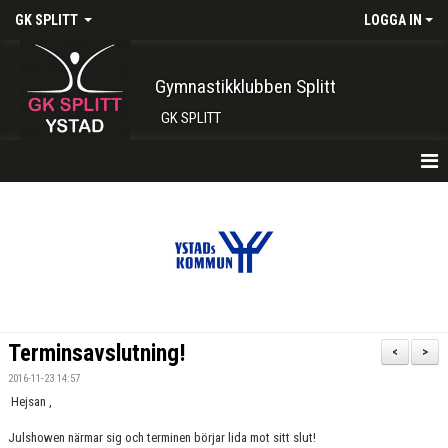
GK SPLITT
LOGGA IN
Gymnastikklubben Splitt
GK SPLITT
HEM
FÖRENINGEN
KONTAKT
BOKA PLATS HÄR
Terminsavslutning!
<
>
INTRESSEANMÄLAN
2016-11-23 14:57
Hejsan ,
SHOP
Julshowen närmar sig och terminen börjar lida mot sitt slut!