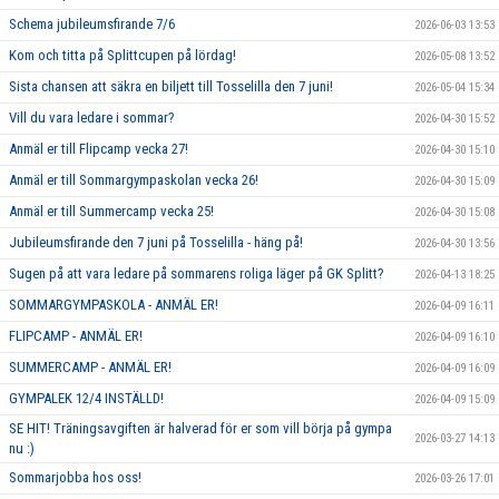
Schema jubileumsfirande 7/6
2026-06-03 13:53
Kom och titta på Splittcupen på lördag!
2026-05-08 13:52
Sista chansen att säkra en biljett till Tosselilla den 7 juni!
2026-05-04 15:34
Vill du vara ledare i sommar?
2026-04-30 15:52
Anmäl er till Flipcamp vecka 27!
2026-04-30 15:10
Anmäl er till Sommargympaskolan vecka 26!
2026-04-30 15:09
Anmäl er till Summercamp vecka 25!
2026-04-30 15:08
Jubileumsfirande den 7 juni på Tosselilla - häng på!
2026-04-30 13:56
Sugen på att vara ledare på sommarens roliga läger på GK Splitt?
2026-04-13 18:25
SOMMARGYMPASKOLA - ANMÄL ER!
2026-04-09 16:11
FLIPCAMP - ANMÄL ER!
2026-04-09 16:10
SUMMERCAMP - ANMÄL ER!
2026-04-09 16:09
GYMPALEK 12/4 INSTÄLLD!
2026-04-09 15:09
SE HIT! Träningsavgiften är halverad för er som vill börja på gympa
2026-03-27 14:13
nu :)
Sommarjobba hos oss!
2026-03-26 17:01