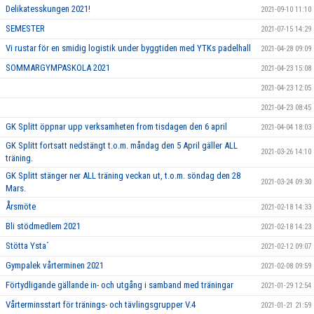
Delikatesskungen 2021!
2021-09-10 11:10
SEMESTER
2021-07-15 14:29
Vi rustar för en smidig logistik under byggtiden med YTKs padelhall
2021-04-28 09:09
SOMMARGYMPASKOLA 2021
2021-04-23 15:08
2021-04-23 12:05
2021-04-23 08:45
GK Splitt öppnar upp verksamheten from tisdagen den 6 april
2021-04-04 18:03
GK Splitt fortsatt nedstängt t.o.m. måndag den 5 April gäller ALL
2021-03-26 14:10
träning.
GK Splitt stänger ner ALL träning veckan ut, t.o.m. söndag den 28
2021-03-24 09:30
Mars.
Årsmöte
2021-02-18 14:33
Bli stödmedlem 2021
2021-02-18 14:23
Stötta Ysta´
2021-02-12 09:07
Gympalek vårterminen 2021
2021-02-08 09:59
Förtydligande gällande in- och utgång i samband med träningar
2021-01-29 12:54
Vårterminsstart för tränings- och tävlingsgrupper V.4
2021-01-21 21:59