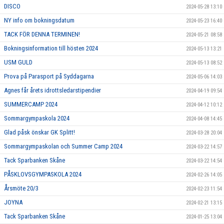
DISCO
2024-05-28 13:10
NY info om bokningsdatum
2024-05-23 16:40
TACK FÖR DENNA TERMINEN!
2024-05-21 08:58
Bokningsinformation till hösten 2024
2024-05-13 13:21
USM GULD
2024-05-13 08:52
Prova på Parasport på Syddagarna
2024-05-06 14:03
Agnes får årets idrottsledarstipendier
2024-04-19 09:54
SUMMERCAMP 2024
2024-04-12 10:12
Sommargympaskola 2024
2024-04-08 14:45
Glad påsk önskar GK Splitt!
2024-03-28 20:04
Sommargympaskolan och Summer Camp 2024
2024-03-22 14:57
Tack Sparbanken Skåne
2024-03-22 14:54
PÅSKLOVSGYMPASKOLA 2024
2024-02-26 14:05
Årsmöte 20/3
2024-02-23 11:54
JOYNA
2024-02-21 13:15
Tack Sparbanken Skåne
2024-01-25 13:04