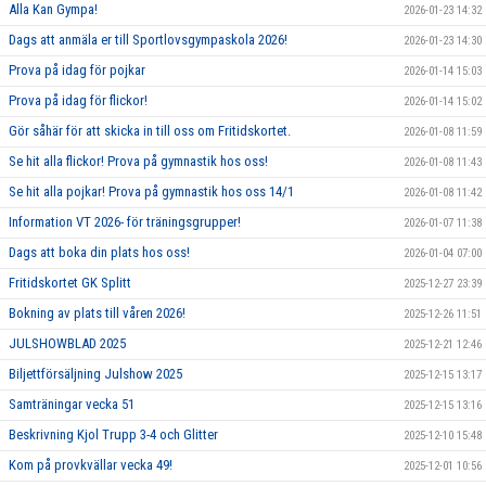
Alla Kan Gympa!
2026-01-23 14:32
Dags att anmäla er till Sportlovsgympaskola 2026!
2026-01-23 14:30
Prova på idag för pojkar
2026-01-14 15:03
Prova på idag för flickor!
2026-01-14 15:02
Gör såhär för att skicka in till oss om Fritidskortet.
2026-01-08 11:59
Se hit alla flickor! Prova på gymnastik hos oss!
2026-01-08 11:43
Se hit alla pojkar! Prova på gymnastik hos oss 14/1
2026-01-08 11:42
Information VT 2026- för träningsgrupper!
2026-01-07 11:38
Dags att boka din plats hos oss!
2026-01-04 07:00
Fritidskortet GK Splitt
2025-12-27 23:39
Bokning av plats till våren 2026!
2025-12-26 11:51
JULSHOWBLAD 2025
2025-12-21 12:46
Biljettförsäljning Julshow 2025
2025-12-15 13:17
Samträningar vecka 51
2025-12-15 13:16
Beskrivning Kjol Trupp 3-4 och Glitter
2025-12-10 15:48
Kom på provkvällar vecka 49!
2025-12-01 10:56