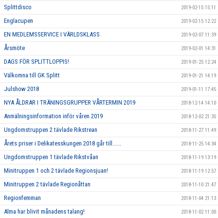
Splittdisco
2019-02-15 15:11
Englacupen
2019-02-15 12:22
EN MEDLEMSSERVICE I VÄRLDSKLASS
2019-02-07 11:39
Årsmöte
2019-02-01 14:31
DAGS FÖR SPLITTLOPPIS!
2019-01-25 12:24
Välkomna till GK Splitt
2019-01-21 14:19
Julshow 2018
2019-01-11 17:45
NYA ÅLDRAR I TRÄNINGSGRUPPER VÅRTERMIN 2019
2018-12-14 14:10
Anmälningsinformation inför våren 2019
2018-12-02 21:35
Ungdomstruppen 2 tävlade Rikstrean
2018-11-27 11:49
Årets priser i Delikatesskungen 2018 går till......
2018-11-25 14:34
Ungdomstruppen 1 tävlade Rikstvåan
2018-11-19 13:19
Minitruppen 1 och 2 tävlade Regionsjuan!
2018-11-19 12:57
Minitruppen 2 tävlade Regionåttan
2018-11-10 21:47
Regionfemman
2018-11-04 21:13
Alma har blivit månadens talang!
2018-11-02 11:00