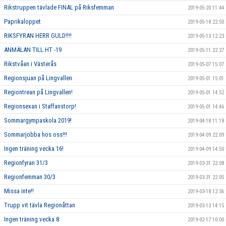
Rikstruppen tävlade FINAL på Riksfemman
2019-05-20 11:44
Paprikaloppet
2019-05-18 22:50
RIKSFYRAN HERR GULD!!!!
2019-05-13 12:23
ANMÄLAN TILL HT -19
2019-05-11 22:27
Rikstvåan i Västerås
2019-05-07 15:07
Regionsjuan på Lingvallen
2019-05-01 15:01
Regiontrean på Lingvallen!
2019-05-01 14:52
Regionsexan i Staffanstorp!
2019-05-01 14:46
Sommargympaskola 2019!
2019-04-18 11:18
Sommarjobba hos oss!!!
2019-04-09 22:09
Ingen träning vecka 16!
2019-04-09 14:50
Regionfyran 31/3
2019-03-31 22:08
Regionfemman 30/3
2019-03-31 22:05
Missa inte!!
2019-03-18 12:36
Trupp vit tävla Regionåttan
2019-03-13 14:15
Ingen träning vecka 8
2019-02-17 10:00