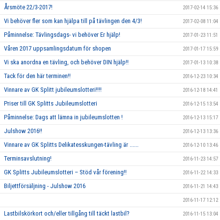
Årsmöte 22/3-2017!
2017-02-14 15:36
Vi behöver fler som kan hjälpa till på tävlingen den 4/3!
2017-02-08 11:04
Påminnelse: Tävlingsdags- vi behöver Er hjälp!
2017-01-23 11:51
Våren 2017 uppsamlingsdatum för shopen
2017-01-17 15:59
Vi ska anordna en tävling, och behöver DIN hjälp!!
2017-01-13 10:38
Tack för den här terminen!!
2016-12-23 10:34
Vinnare av GK Splitt jubileumslotteri!!!!
2016-12-18 14:41
Priser till GK Splitts Jubileumslotteri
2016-12-15 13:54
Påminnelse: Dags att lämna in jubileumslotten !
2016-12-13 15:17
Julshow 2016!!
2016-12-13 13:36
Vinnare av GK Splitts Delikatesskungen-tävling är ......
2016-12-10 13:46
Terminsavslutning!
2016-11-23 14:57
GK Splitts Jubileumslotteri – Stöd vår förening!!
2016-11-22 14:33
Biljettförsäljning - Julshow 2016
2016-11-21 14:43
2016-11-17 12:12
Lastbilskörkort och/eller tillgång till täckt lastbil?
2016-11-15 13:04