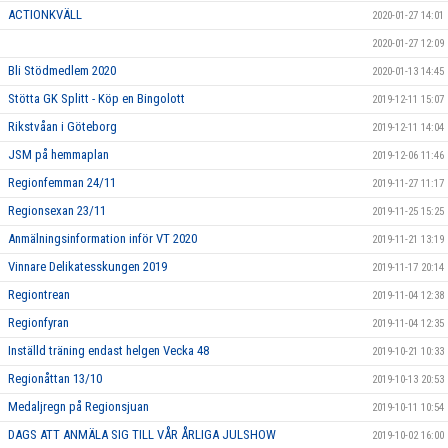
ACTIONKVÄLL
2020-01-27 14:01
2020-01-27 12:09
Bli Stödmedlem 2020
2020-01-13 14:45
Stötta GK Splitt - Köp en Bingolott
2019-12-11 15:07
Rikstvåan i Göteborg
2019-12-11 14:04
JSM på hemmaplan
2019-12-06 11:46
Regionfemman 24/11
2019-11-27 11:17
Regionsexan 23/11
2019-11-25 15:25
Anmälningsinformation inför VT 2020
2019-11-21 13:19
Vinnare Delikatesskungen 2019
2019-11-17 20:14
Regiontrean
2019-11-04 12:38
Regionfyran
2019-11-04 12:35
Inställd träning endast helgen Vecka 48
2019-10-21 10:33
Regionåttan 13/10
2019-10-13 20:53
Medaljregn på Regionsjuan
2019-10-11 10:54
DAGS ATT ANMÄLA SIG TILL VÅR ÅRLIGA JULSHOW
2019-10-02 16:00