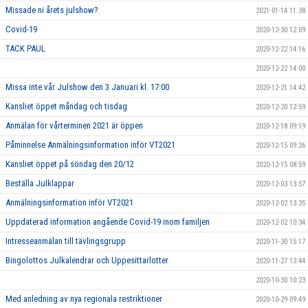
Missade ni årets julshow?
2021-01-14 11:38
Covid-19
2020-12-30 12:09
TACK PAUL
2020-12-22 14:16
2020-12-22 14:00
Missa inte vår Julshow den 3 Januari kl. 17:00
2020-12-21 14:42
Kansliet öppet måndag och tisdag
2020-12-20 12:59
Anmälan för vårterminen 2021 är öppen
2020-12-18 09:19
Påminnelse Anmälningsinformation inför VT2021
2020-12-15 09:26
Kansliet öppet på söndag den 20/12
2020-12-15 08:59
Beställa Julklappar
2020-12-03 13:57
Anmälningsinformation inför VT2021
2020-12-02 13:35
Uppdaterad information angående Covid-19 inom familjen
2020-12-02 10:34
Intresseanmälan till tävlingsgrupp
2020-11-30 15:17
Bingolottos Julkalendrar och Uppesittarlotter
2020-11-27 13:44
2020-10-30 10:23
Med anledning av nya regionala restriktioner
2020-10-29 09:49