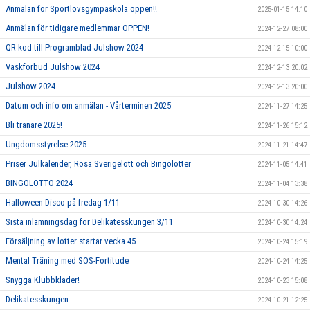
Anmälan för Sportlovsgympaskola öppen!!
2025-01-15 14:10
Anmälan för tidigare medlemmar ÖPPEN!
2024-12-27 08:00
QR kod till Programblad Julshow 2024
2024-12-15 10:00
Väskförbud Julshow 2024
2024-12-13 20:02
Julshow 2024
2024-12-13 20:00
Datum och info om anmälan - Vårterminen 2025
2024-11-27 14:25
Bli tränare 2025!
2024-11-26 15:12
Ungdomsstyrelse 2025
2024-11-21 14:47
Priser Julkalender, Rosa Sverigelott och Bingolotter
2024-11-05 14:41
BINGOLOTTO 2024
2024-11-04 13:38
Halloween-Disco på fredag 1/11
2024-10-30 14:26
Sista inlämningsdag för Delikatesskungen 3/11
2024-10-30 14:24
Försäljning av lotter startar vecka 45
2024-10-24 15:19
Mental Träning med SOS-Fortitude
2024-10-24 14:25
Snygga Klubbkläder!
2024-10-23 15:08
Delikatesskungen
2024-10-21 12:25