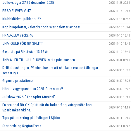
Jullovsläger 27-29 december 2025
2025-11-28 20:19
PRAO-ELEVER V. 47
2025-11-18 10:08
Klubbkläder i julklapp! ??
2025-11-18 09:57
Köp bingolotter, kalendrar och sverigelotter av oss!
2025-11-10 15:44
PRAO-ELEV vecka 46
2025-11-10 15:43
JNM-GULD FÖR GK SPLITT
2025-11-10 15:42
6:e plats på Rikstvåan 13-16 år
2025-11-10 15:40
ANMÄL ER TILL JULSHOWEN- sista påminnelsen
2025-10-31 08:00
Delikatesskungen- Påminnelse om att skicka in era beställningar
2025-10-30 15:27
senast 2/11
Grymma prestationer!
2025-10-30 15:23
Höstlovsgympaskolan 2025- Blev succé!
2025-10-30 15:22
Julshow 2025- "The Splitt Musical"
2025-10-30 15:19
En bra deal för GK Splitt när du bokar rådgivningsmöte hos
2025-10-16 14:19
Sparbanken Skåne.
Tips på parkering på tävlingen i Sjöbo
2025-10-11 10:15
Startordning RegionTrean
2025-10-11 09:47