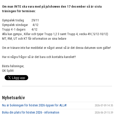
GRUPPER OCH TIDER
Om man INTE ska vara med på julshowen den 17 december så är sista
träningen för terminen:
STÖDMEDLEM
Gympalek tisdag 29/11
Gympalek söndagar 4/12
SPONSRING
Trupp 4 -1 dagars 4/12
Alla kan gympa , Killar och tjejer Trupp 1,2 3 samt Trupp 4, vecka 49 ( 5/12-10/12)
FRÅGOR & SVAR
MT, RM, UT och KT får information av sina ledare
FUNKTIONÄRER
Om er tränare inte har meddelat er något annat så är det dessa datumen som gäller!
Har ni några frågor så är det bara och kontakta kansliet!!
FRITIDSKORTET
Bästa hälsningar,
GK Splitt
Nyhetsarkiv
Nu är bokningen för hösten 2026 öppen för ALLA!
2026-07-09 14:35
Boka din plats för hösten 2026 - information
2026-06-29 15:39