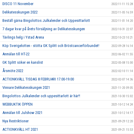
DISCO 11 November
2022-11-11 15:28
Delikatesskungen 2022
2022-11-05 16:59
Beställ gärna Bingolottos Julkalender och Uppesittarlott
2022-11-01 14:20
7 dagar kvar på årets försäljning av Delikatesskungen
2022-10-31 22:07
Tävlings helg i Ystad Arena
2022-10-23 10:21
Köp Sverigelotten - stötta GK Splitt och Bröstcancerförbundet!
2022-09-28 16:14
Anmälan till HT-22
2022-06-02 11:55
GK Splitt söker en kanslist
2022-05-08 15:00
Årsmöte 2022
2022-02-10 11:14
ACTIONKVÄLL TISDAG 8 FEBRUARI 17.00-19.00
2022-02-07 14:36
Vinnare Delikatesskungen 2021
2021-11-20 09:05
Bingolottos Julkalender och uppesittarlott är här!!
2021-10-30 15:02
WEBBUKTIK ÖPPEN
2021-10-12 14:24
Anmälan till Julshow 2021
2021-10-12 14:17
Nya Restriktioner
2021-09-29 12:20
ACTIONKVÄLL HT 2021
2021-09-21 15:53