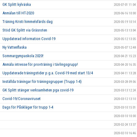
GK Splitt kylväska
2020-07-01 11:04
Anmälan till HT-2020
2020-06-16 10:00
Träning Kristi himmelsfärds dag
2020-05-19 10:14
Stöd GK Splitt via Gräsroten
2020-05-13 13:04
Uppdaterad information Covid-19
2020-05-12 13:05
Ny Vattenflaska
2020-05-07 12:48
Sommargympaskola 2020!
2020-04-21 15:23
Anmäla intresse för provträning i tävlingsgrupp!
2020-04-20 16:35
Uppdaterade träningstider p.g.a. Covid-19 med start 13/4
2020-04-11 13:28
Inställda träningar för träningsgrupper (Trupp 1-4)
2020-03-28 09:06
GK Splitt stänger verksamheten pga covid-19
2020-03-13 12:24
Covid-19/Coronaviruset
2020-03-12 13:10
Dags för Påskläger för trupp 1-4
2020-03-10 15:01
2020-03-10 10:00
2020-02-24 13:37
2020-02-10 16:46