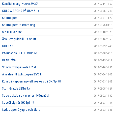
Kansliet stängt vecka 29-30!
2017-07-14 14:59
GULD & BRONS PÅ USM !!!=)
2017-06-05 16:46
Splittcupen
2017-06-01 13:22
Splittcupen: Startordning
2017-05-25 08:16
SPLITTLOPPIS!
2017-05-18 11:20
Ännu ett guld till GK Splitt !!
2017-05-16 11:55
GULD !!!!
2017-05-09 16:43
Information SPLITTCUPEN!
2017-05-08 14:18
GLAD PÅSK!
2017-04-13 14:12
Sommargympaskola 2017!
2017-04-10 14:36
Anmälan till Splittcupen 25/5 !!
2017-04-06 12:46
Kom på Happeningkväll hos oss på GK Splitt!
2017-04-03 12:42
Stort Grattis LENA !!:)
2017-03-25 14:27
Superduktiga gymnaster i Höganäs!
2017-03-22 15:00
Succéhelg för GK Splitt!!
2017-03-07 11:47
Sydtruppen 2 yngre och äldre
2017-03-03 15:26