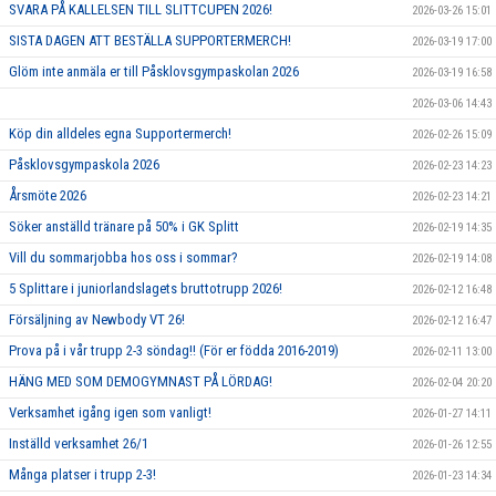
SVARA PÅ KALLELSEN TILL SLITTCUPEN 2026!
2026-03-26 15:01
SISTA DAGEN ATT BESTÄLLA SUPPORTERMERCH!
2026-03-19 17:00
Glöm inte anmäla er till Påsklovsgympaskolan 2026
2026-03-19 16:58
2026-03-06 14:43
Köp din alldeles egna Supportermerch!
2026-02-26 15:09
Påsklovsgympaskola 2026
2026-02-23 14:23
Årsmöte 2026
2026-02-23 14:21
Söker anställd tränare på 50% i GK Splitt
2026-02-19 14:35
Vill du sommarjobba hos oss i sommar?
2026-02-19 14:08
5 Splittare i juniorlandslagets bruttotrupp 2026!
2026-02-12 16:48
Försäljning av Newbody VT 26!
2026-02-12 16:47
Prova på i vår trupp 2-3 söndag!! (För er födda 2016-2019)
2026-02-11 13:00
HÄNG MED SOM DEMOGYMNAST PÅ LÖRDAG!
2026-02-04 20:20
Verksamhet igång igen som vanligt!
2026-01-27 14:11
Inställd verksamhet 26/1
2026-01-26 12:55
Många platser i trupp 2-3!
2026-01-23 14:34