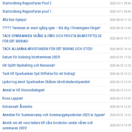
Startordning RegionFyran Pool 2
2025-10-11 09:46
Startordning RegionFyran pool 1
2025-10-11 09:45
Alla Kan Gympa!
2025-08-25 11:10
????? Terminen är snart igång igen – klä dig i föreningens färger!
2025-08-20 12:49
TACK SPARBANKEN SKÅNE & FÄRS OCH FROSTA ÄGARSTIFTELSE
2025-08-07 14:17
FÖR ERT BIDRAG!
TACK ALLMÄNA ARVSFONDEN FÖR ERT BIDRAG OCH STÖD!
2025-08-07 14:10
Datum för bokning höstterminen 2025!
2025-07-01 17:52
GK Splitt Nyckelring och Necessär!
2025-06-25 12:22
Tack till Sparbanken Syd Stiftelse för ert bidrag!
2025-06-23 14:12
Lycke tog emot Sparbanken Skånes Idrottsledarstipendie!
2025-05-15 15:14
Anmäl er till Visionshelegen!
2025-05-15 15:12
Rosa Lappen!
2025-05-15 15:07
Extrainsatt Årsmöte
2025-05-14 12:07
Anmälan för Summercamp och Sommargympaskolan 2025 är öppen!
2025-03-31 13:15
Ansök om att vara ledare till våra lovskolor under våren och
2025-03-13 14:39
sommaren 2025!