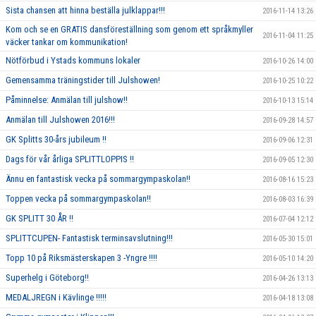
Sista chansen att hinna beställa julklappar!!!
2016-11-14 13:26
Kom och se en GRATIS dansföreställning som genom ett språkmyller
2016-11-04 11:25
väcker tankar om kommunikation!
Nötförbud i Ystads kommuns lokaler
2016-10-26 14:00
Gemensamma träningstider till Julshowen!
2016-10-25 10:22
Påminnelse: Anmälan till julshow!!
2016-10-13 15:14
Anmälan till Julshowen 2016!!!
2016-09-28 14:57
GK Splitts 30-års jubileum !!
2016-09-06 12:31
Dags för vår årliga SPLITTLOPPIS !!
2016-09-05 12:30
Ännu en fantastisk vecka på sommargympaskolan!!
2016-08-16 15:23
Toppen vecka på sommargympaskolan!!
2016-08-03 16:39
GK SPLITT 30 ÅR !!
2016-07-04 12:12
SPLITTCUPEN- Fantastisk terminsavslutning!!!
2016-05-30 15:01
Topp 10 på Riksmästerskapen 3 -Yngre !!!!
2016-05-10 14:20
Superhelg i Göteborg!!
2016-04-26 13:13
MEDALJREGN i Kävlinge !!!!!
2016-04-18 13:08