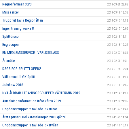
Regionfemman 30/3
2019-03-31 22:05
Missa inte!!
2019-03-18 12:36
Trupp vit tävla Regionåttan
2019-03-13 14:15
Ingen träning vecka 8
2019-02-17 10:00
Splittdisco
2019-02-15 15:11
Englacupen
2019-02-15 12:22
EN MEDLEMSSERVICE I VÄRLDSKLASS
2019-02-07 11:39
Årsmöte
2019-02-01 14:31
DAGS FÖR SPLITTLOPPIS!
2019-01-25 12:24
Välkomna till GK Splitt
2019-01-21 14:19
Julshow 2018
2019-01-11 17:45
NYA ÅLDRAR I TRÄNINGSGRUPPER VÅRTERMIN 2019
2018-12-14 14:10
Anmälningsinformation inför våren 2019
2018-12-02 21:35
Ungdomstruppen 2 tävlade Rikstrean
2018-11-27 11:49
Årets priser i Delikatesskungen 2018 går till......
2018-11-25 14:34
Ungdomstruppen 1 tävlade Rikstvåan
2018-11-19 13:19