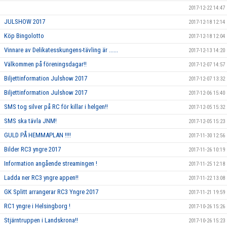
2017-12-22 14:47
JULSHOW 2017
2017-12-18 12:14
Köp Bingolotto
2017-12-18 12:04
Vinnare av Delikatesskungens-tävling är ......
2017-12-13 14:20
Välkommen på föreningsdagar!!
2017-12-07 14:57
Biljettinformation Julshow 2017
2017-12-07 13:32
Biljettinformation Julshow 2017
2017-12-06 15:40
SMS tog silver på RC för killar i helgen!!
2017-12-05 15:32
SMS ska tävla JNM!
2017-12-05 15:23
GULD PÅ HEMMAPLAN !!!!
2017-11-30 12:56
Bilder RC3 yngre 2017
2017-11-26 10:19
Information angående streamingen !
2017-11-25 12:18
Ladda ner RC3 yngre appen!!
2017-11-22 13:08
GK Splitt arrangerar RC3 Yngre 2017
2017-11-21 19:59
RC1 yngre i Helsingborg !
2017-10-26 15:26
Stjärntruppen i Landskrona!!
2017-10-26 15:23