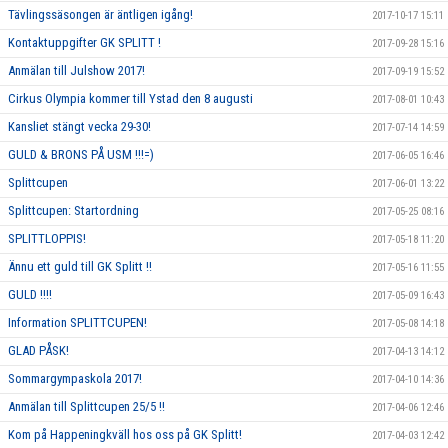
Tävlingssäsongen är äntligen igång!
2017-10-17 15:11
Kontaktuppgifter GK SPLITT !
2017-09-28 15:16
Anmälan till Julshow 2017!
2017-09-19 15:52
Cirkus Olympia kommer till Ystad den 8 augusti
2017-08-01 10:43
Kansliet stängt vecka 29-30!
2017-07-14 14:59
GULD & BRONS PÅ USM !!!=)
2017-06-05 16:46
Splittcupen
2017-06-01 13:22
Splittcupen: Startordning
2017-05-25 08:16
SPLITTLOPPIS!
2017-05-18 11:20
Ännu ett guld till GK Splitt !!
2017-05-16 11:55
GULD !!!!
2017-05-09 16:43
Information SPLITTCUPEN!
2017-05-08 14:18
GLAD PÅSK!
2017-04-13 14:12
Sommargympaskola 2017!
2017-04-10 14:36
Anmälan till Splittcupen 25/5 !!
2017-04-06 12:46
Kom på Happeningkväll hos oss på GK Splitt!
2017-04-03 12:42