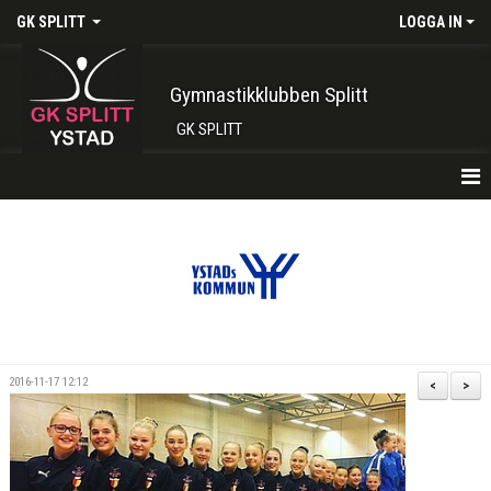
GK SPLITT
LOGGA IN
Gymnastikklubben Splitt
GK SPLITT
HEM
FÖRENINGEN
KONTAKT
BOKA PLATS HÄR
2016-11-17 12:12
<
>
INTRESSEANMÄLAN
SHOP