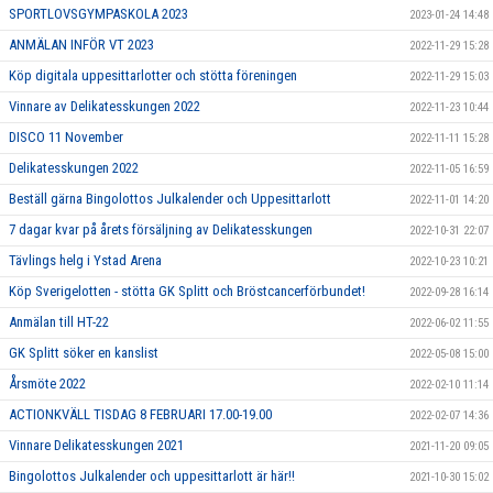
SPORTLOVSGYMPASKOLA 2023
2023-01-24 14:48
ANMÄLAN INFÖR VT 2023
2022-11-29 15:28
Köp digitala uppesittarlotter och stötta föreningen
2022-11-29 15:03
Vinnare av Delikatesskungen 2022
2022-11-23 10:44
DISCO 11 November
2022-11-11 15:28
Delikatesskungen 2022
2022-11-05 16:59
Beställ gärna Bingolottos Julkalender och Uppesittarlott
2022-11-01 14:20
7 dagar kvar på årets försäljning av Delikatesskungen
2022-10-31 22:07
Tävlings helg i Ystad Arena
2022-10-23 10:21
Köp Sverigelotten - stötta GK Splitt och Bröstcancerförbundet!
2022-09-28 16:14
Anmälan till HT-22
2022-06-02 11:55
GK Splitt söker en kanslist
2022-05-08 15:00
Årsmöte 2022
2022-02-10 11:14
ACTIONKVÄLL TISDAG 8 FEBRUARI 17.00-19.00
2022-02-07 14:36
Vinnare Delikatesskungen 2021
2021-11-20 09:05
Bingolottos Julkalender och uppesittarlott är här!!
2021-10-30 15:02