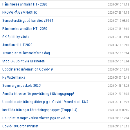
Påminnelse anmälan HT - 2020
2020-08-13 11:12
PROVA PÅ GYMNASTIK
2020-07-28 14:15
Semesterstängt på kansliet v29-31
2020-07-10 08:00
Påminnelse anmälan HT - 2020
2020-07-08 15:00
GK Splitt kylväska
2020-07-01 11:04
Anmälan till HT-2020
2020-06-16 10:00
Träning Kristi himmelsfärds dag
2020-05-19 10:14
Stöd GK Splitt via Gräsroten
2020-05-13 13:04
Uppdaterad information Covid-19
2020-05-12 13:05
Ny Vattenflaska
2020-05-07 12:48
Sommargympaskola 2020!
2020-04-21 15:23
Anmäla intresse för provträning i tävlingsgrupp!
2020-04-20 16:35
Uppdaterade träningstider p.g.a. Covid-19 med start 13/4
2020-04-11 13:28
Inställda träningar för träningsgrupper (Trupp 1-4)
2020-03-28 09:06
GK Splitt stänger verksamheten pga covid-19
2020-03-13 12:24
Covid-19/Coronaviruset
2020-03-12 13:10