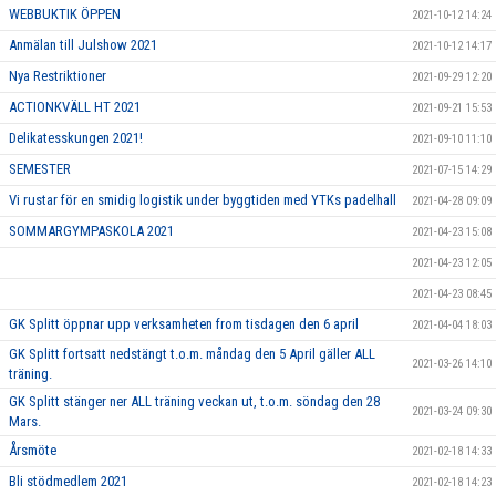
WEBBUKTIK ÖPPEN
2021-10-12 14:24
Anmälan till Julshow 2021
2021-10-12 14:17
Nya Restriktioner
2021-09-29 12:20
ACTIONKVÄLL HT 2021
2021-09-21 15:53
Delikatesskungen 2021!
2021-09-10 11:10
SEMESTER
2021-07-15 14:29
Vi rustar för en smidig logistik under byggtiden med YTKs padelhall
2021-04-28 09:09
SOMMARGYMPASKOLA 2021
2021-04-23 15:08
2021-04-23 12:05
2021-04-23 08:45
GK Splitt öppnar upp verksamheten from tisdagen den 6 april
2021-04-04 18:03
GK Splitt fortsatt nedstängt t.o.m. måndag den 5 April gäller ALL
2021-03-26 14:10
träning.
GK Splitt stänger ner ALL träning veckan ut, t.o.m. söndag den 28
2021-03-24 09:30
Mars.
Årsmöte
2021-02-18 14:33
Bli stödmedlem 2021
2021-02-18 14:23