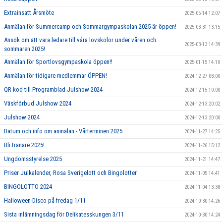
Extrainsatt Årsmöte
2025-05-14 12:07
Anmälan för Summercamp och Sommargympaskolan 2025 är öppen!
2025-03-31 13:15
Ansök om att vara ledare till våra lovskolor under våren och
2025-03-13 14:39
sommaren 2025!
Anmälan för Sportlovsgympaskola öppen!!
2025-01-15 14:10
Anmälan för tidigare medlemmar ÖPPEN!
2024-12-27 08:00
QR kod till Programblad Julshow 2024
2024-12-15 10:00
Väskförbud Julshow 2024
2024-12-13 20:02
Julshow 2024
2024-12-13 20:00
Datum och info om anmälan - Vårterminen 2025
2024-11-27 14:25
Bli tränare 2025!
2024-11-26 15:12
Ungdomsstyrelse 2025
2024-11-21 14:47
Priser Julkalender, Rosa Sverigelott och Bingolotter
2024-11-05 14:41
BINGOLOTTO 2024
2024-11-04 13:38
Halloween-Disco på fredag 1/11
2024-10-30 14:26
Sista inlämningsdag för Delikatesskungen 3/11
2024-10-30 14:24