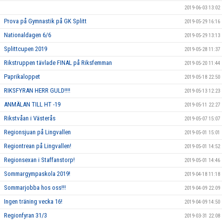
2019-06-03 13:02
Prova på Gymnastik på GK Splitt
2019-05-29 16:16
Nationaldagen 6/6
2019-05-29 13:13
Splittcupen 2019
2019-05-28 11:37
Rikstruppen tävlade FINAL på Riksfemman
2019-05-20 11:44
Paprikaloppet
2019-05-18 22:50
RIKSFYRAN HERR GULD!!!!
2019-05-13 12:23
ANMÄLAN TILL HT -19
2019-05-11 22:27
Rikstvåan i Västerås
2019-05-07 15:07
Regionsjuan på Lingvallen
2019-05-01 15:01
Regiontrean på Lingvallen!
2019-05-01 14:52
Regionsexan i Staffanstorp!
2019-05-01 14:46
Sommargympaskola 2019!
2019-04-18 11:18
Sommarjobba hos oss!!!
2019-04-09 22:09
Ingen träning vecka 16!
2019-04-09 14:50
Regionfyran 31/3
2019-03-31 22:08