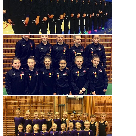
GRUPPER OCH TIDER
STÖDMEDLEM
SPONSRING
FRÅGOR & SVAR
FUNKTIONÄRER
FRITIDSKORTET