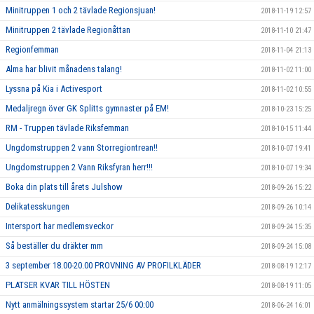
Minitruppen 1 och 2 tävlade Regionsjuan!
2018-11-19 12:57
Minitruppen 2 tävlade Regionåttan
2018-11-10 21:47
Regionfemman
2018-11-04 21:13
Alma har blivit månadens talang!
2018-11-02 11:00
Lyssna på Kia i Activesport
2018-11-02 10:55
Medaljregn över GK Splitts gymnaster på EM!
2018-10-23 15:25
RM - Truppen tävlade Riksfemman
2018-10-15 11:44
Ungdomstruppen 2 vann Storregiontrean!!
2018-10-07 19:41
Ungdomstruppen 2 Vann Riksfyran herr!!!
2018-10-07 19:34
Boka din plats till årets Julshow
2018-09-26 15:22
Delikatesskungen
2018-09-26 10:14
Intersport har medlemsveckor
2018-09-24 15:35
Så beställer du dräkter mm
2018-09-24 15:08
3 september 18.00-20.00 PROVNING AV PROFILKLÄDER
2018-08-19 12:17
PLATSER KVAR TILL HÖSTEN
2018-08-19 11:05
Nytt anmälningssystem startar 25/6 00:00
2018-06-24 16:01