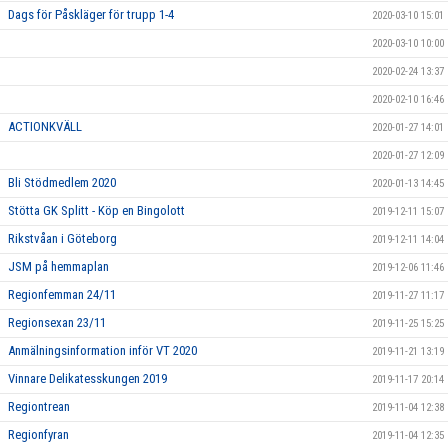
Dags för Påskläger för trupp 1-4
2020-03-10 15:01
2020-03-10 10:00
2020-02-24 13:37
2020-02-10 16:46
ACTIONKVÄLL
2020-01-27 14:01
2020-01-27 12:09
Bli Stödmedlem 2020
2020-01-13 14:45
Stötta GK Splitt - Köp en Bingolott
2019-12-11 15:07
Rikstvåan i Göteborg
2019-12-11 14:04
JSM på hemmaplan
2019-12-06 11:46
Regionfemman 24/11
2019-11-27 11:17
Regionsexan 23/11
2019-11-25 15:25
Anmälningsinformation inför VT 2020
2019-11-21 13:19
Vinnare Delikatesskungen 2019
2019-11-17 20:14
Regiontrean
2019-11-04 12:38
Regionfyran
2019-11-04 12:35