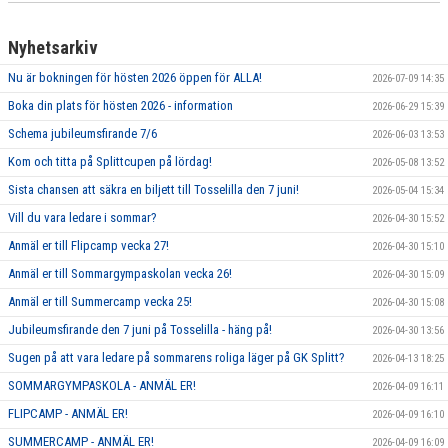
Nyhetsarkiv
Nu är bokningen för hösten 2026 öppen för ALLA!
2026-07-09 14:35
Boka din plats för hösten 2026 - information
2026-06-29 15:39
Schema jubileumsfirande 7/6
2026-06-03 13:53
Kom och titta på Splittcupen på lördag!
2026-05-08 13:52
Sista chansen att säkra en biljett till Tosselilla den 7 juni!
2026-05-04 15:34
Vill du vara ledare i sommar?
2026-04-30 15:52
Anmäl er till Flipcamp vecka 27!
2026-04-30 15:10
Anmäl er till Sommargympaskolan vecka 26!
2026-04-30 15:09
Anmäl er till Summercamp vecka 25!
2026-04-30 15:08
Jubileumsfirande den 7 juni på Tosselilla - häng på!
2026-04-30 13:56
Sugen på att vara ledare på sommarens roliga läger på GK Splitt?
2026-04-13 18:25
SOMMARGYMPASKOLA - ANMÄL ER!
2026-04-09 16:11
FLIPCAMP - ANMÄL ER!
2026-04-09 16:10
SUMMERCAMP - ANMÄL ER!
2026-04-09 16:09