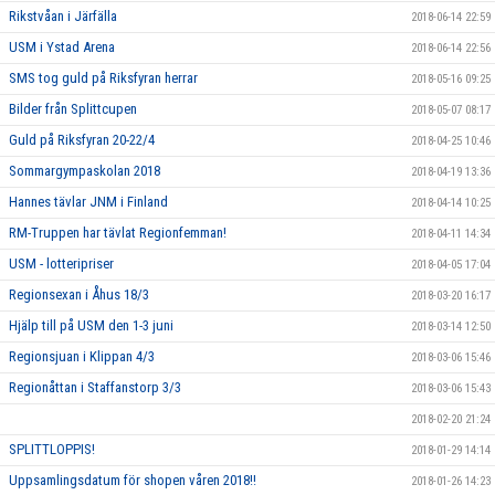
Rikstvåan i Järfälla
2018-06-14 22:59
USM i Ystad Arena
2018-06-14 22:56
SMS tog guld på Riksfyran herrar
2018-05-16 09:25
Bilder från Splittcupen
2018-05-07 08:17
Guld på Riksfyran 20-22/4
2018-04-25 10:46
Sommargympaskolan 2018
2018-04-19 13:36
Hannes tävlar JNM i Finland
2018-04-14 10:25
RM-Truppen har tävlat Regionfemman!
2018-04-11 14:34
USM - lotteripriser
2018-04-05 17:04
Regionsexan i Åhus 18/3
2018-03-20 16:17
Hjälp till på USM den 1-3 juni
2018-03-14 12:50
Regionsjuan i Klippan 4/3
2018-03-06 15:46
Regionåttan i Staffanstorp 3/3
2018-03-06 15:43
2018-02-20 21:24
SPLITTLOPPIS!
2018-01-29 14:14
Uppsamlingsdatum för shopen våren 2018!!
2018-01-26 14:23