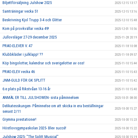
Biljettförsäljning Julshow 2025
2025-12-15 13:17
Samträningar vecka 51
2025-12-15 13:16
Beskrivning Kjol Trupp 3-4 och Glitter
2025-12-10 15:48
Kom på provkvällar vecka 49!
2025-12-01 10:56
Jullovsläger 27-29 december 2025
2025-11-28 20:19
PRAO-ELEVER V. 47
2025-11-18 10:08
Klubbkläder i julklapp! ??
2025-11-18 09:57
Köp bingolotter, kalendrar och sverigelotter av oss!
2025-11-10 15:44
PRAO-ELEV vecka 46
2025-11-10 15:43
JNM-GULD FÖR GK SPLITT
2025-11-10 15:42
6:e plats på Rikstvåan 13-16 år
2025-11-10 15:40
ANMÄL ER TILL JULSHOWEN- sista påminnelsen
2025-10-31 08:00
Delikatesskungen- Påminnelse om att skicka in era beställningar
2025-10-30 15:27
senast 2/11
Grymma prestationer!
2025-10-30 15:23
Höstlovsgympaskolan 2025- Blev succé!
2025-10-30 15:22
Julshow 2025- "The Splitt Musical"
2025-10-30 15:19