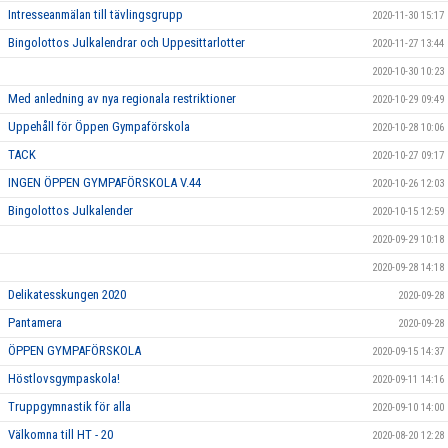
Intresseanmälan till tävlingsgrupp
2020-11-30 15:17
Bingolottos Julkalendrar och Uppesittarlotter
2020-11-27 13:44
2020-10-30 10:23
Med anledning av nya regionala restriktioner
2020-10-29 09:49
Uppehåll för Öppen Gympaförskola
2020-10-28 10:06
TACK
2020-10-27 09:17
INGEN ÖPPEN GYMPAFÖRSKOLA V.44
2020-10-26 12:03
Bingolottos Julkalender
2020-10-15 12:59
2020-09-29 10:18
2020-09-28 14:18
Delikatesskungen 2020
2020-09-28
Pantamera
2020-09-28
ÖPPEN GYMPAFÖRSKOLA
2020-09-15 14:37
Höstlovsgympaskola!
2020-09-11 14:16
Truppgymnastik för alla
2020-09-10 14:00
Välkomna till HT - 20
2020-08-20 12:28