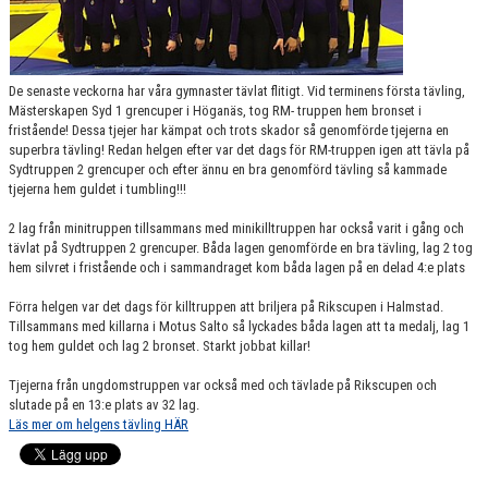
De senaste veckorna har våra gymnaster tävlat flitigt. Vid terminens första tävling,
Mästerskapen Syd 1 grencuper i Höganäs, tog RM- truppen hem bronset i
fristående! Dessa tjejer har kämpat och trots skador så genomförde tjejerna en
superbra tävling! Redan helgen efter var det dags för RM-truppen igen att tävla på
Sydtruppen 2 grencuper och efter ännu en bra genomförd tävling så kammade
tjejerna hem guldet i tumbling!!!
2 lag från minitruppen tillsammans med minikilltruppen har också varit i gång och
tävlat på Sydtruppen 2 grencuper. Båda lagen genomförde en bra tävling, lag 2 tog
hem silvret i fristående och i sammandraget kom båda lagen på en delad 4:e plats
Förra helgen var det dags för killtruppen att briljera på Rikscupen i Halmstad.
Tillsammans med killarna i Motus Salto så lyckades båda lagen att ta medalj, lag 1
tog hem guldet och lag 2 bronset. Starkt jobbat killar!
Tjejerna från ungdomstruppen var också med och tävlade på Rikscupen och
slutade på en 13:e plats av 32 lag.
Läs mer om helgens tävling HÄR