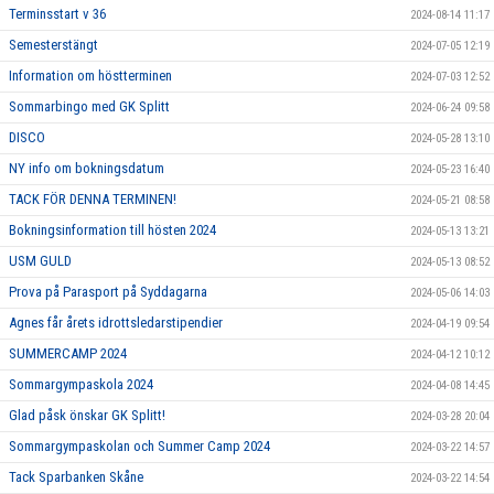
Terminsstart v 36
2024-08-14 11:17
Semesterstängt
2024-07-05 12:19
Information om höstterminen
2024-07-03 12:52
Sommarbingo med GK Splitt
2024-06-24 09:58
DISCO
2024-05-28 13:10
NY info om bokningsdatum
2024-05-23 16:40
TACK FÖR DENNA TERMINEN!
2024-05-21 08:58
Bokningsinformation till hösten 2024
2024-05-13 13:21
USM GULD
2024-05-13 08:52
Prova på Parasport på Syddagarna
2024-05-06 14:03
Agnes får årets idrottsledarstipendier
2024-04-19 09:54
SUMMERCAMP 2024
2024-04-12 10:12
Sommargympaskola 2024
2024-04-08 14:45
Glad påsk önskar GK Splitt!
2024-03-28 20:04
Sommargympaskolan och Summer Camp 2024
2024-03-22 14:57
Tack Sparbanken Skåne
2024-03-22 14:54