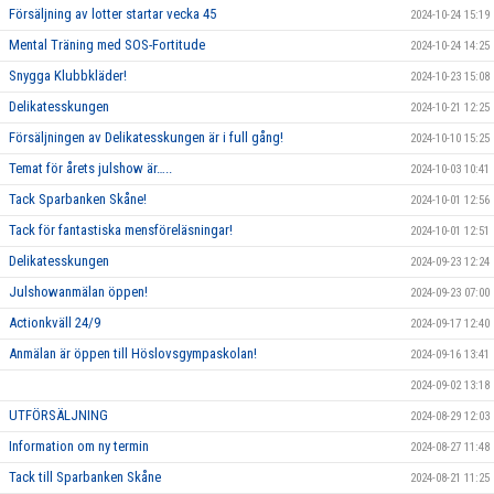
Försäljning av lotter startar vecka 45
2024-10-24 15:19
Mental Träning med SOS-Fortitude
2024-10-24 14:25
Snygga Klubbkläder!
2024-10-23 15:08
Delikatesskungen
2024-10-21 12:25
Försäljningen av Delikatesskungen är i full gång!
2024-10-10 15:25
Temat för årets julshow är…..
2024-10-03 10:41
Tack Sparbanken Skåne!
2024-10-01 12:56
Tack för fantastiska mensföreläsningar!
2024-10-01 12:51
Delikatesskungen
2024-09-23 12:24
Julshowanmälan öppen!
2024-09-23 07:00
Actionkväll 24/9
2024-09-17 12:40
Anmälan är öppen till Höslovsgympaskolan!
2024-09-16 13:41
2024-09-02 13:18
UTFÖRSÄLJNING
2024-08-29 12:03
Information om ny termin
2024-08-27 11:48
Tack till Sparbanken Skåne
2024-08-21 11:25