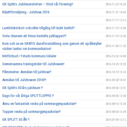
GK Splitts Jubileumslotteri – Stöd vår förening!!
2016-11-22 14:33
Biljettförsäljning - Julshow 2016
2016-11-21 14:43
2016-11-17 12:12
Lastbilskörkort och/eller tillgång till täckt lastbil?
2016-11-15 13:04
Sista chansen att hinna beställa julklappar!!!
2016-11-14 13:26
Kom och se en GRATIS dansföreställning som genom ett språkmyller
2016-11-04 11:25
väcker tankar om kommunikation!
Nötförbud i Ystads kommuns lokaler
2016-10-26 14:00
Gemensamma träningstider till Julshowen!
2016-10-25 10:22
Påminnelse: Anmälan till julshow!!
2016-10-13 15:14
Anmälan till Julshowen 2016!!!
2016-09-28 14:57
GK Splitts 30-års jubileum !!
2016-09-06 12:31
Dags för vår årliga SPLITTLOPPIS !!
2016-09-05 12:30
Ännu en fantastisk vecka på sommargympaskolan!!
2016-08-16 15:23
Toppen vecka på sommargympaskolan!!
2016-08-03 16:39
GK SPLITT 30 ÅR !!
2016-07-04 12:12