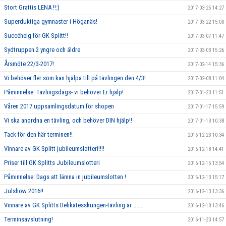
Stort Grattis LENA !!:)
2017-03-25 14:27
Superduktiga gymnaster i Höganäs!
2017-03-22 15:00
Succéhelg för GK Splitt!!
2017-03-07 11:47
Sydtruppen 2 yngre och äldre
2017-03-03 15:26
Årsmöte 22/3-2017!
2017-02-14 15:36
Vi behöver fler som kan hjälpa till på tävlingen den 4/3!
2017-02-08 11:04
Påminnelse: Tävlingsdags- vi behöver Er hjälp!
2017-01-23 11:51
Våren 2017 uppsamlingsdatum för shopen
2017-01-17 15:59
Vi ska anordna en tävling, och behöver DIN hjälp!!
2017-01-13 10:38
Tack för den här terminen!!
2016-12-23 10:34
Vinnare av GK Splitt jubileumslotteri!!!!
2016-12-18 14:41
Priser till GK Splitts Jubileumslotteri
2016-12-15 13:54
Påminnelse: Dags att lämna in jubileumslotten !
2016-12-13 15:17
Julshow 2016!!
2016-12-13 13:36
Vinnare av GK Splitts Delikatesskungen-tävling är ......
2016-12-10 13:46
Terminsavslutning!
2016-11-23 14:57