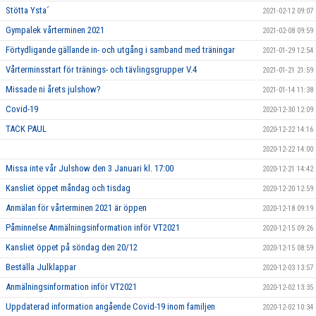
Stötta Ysta´
2021-02-12 09:07
Gympalek vårterminen 2021
2021-02-08 09:59
Förtydligande gällande in- och utgång i samband med träningar
2021-01-29 12:54
Vårterminsstart för tränings- och tävlingsgrupper V.4
2021-01-21 21:59
Missade ni årets julshow?
2021-01-14 11:38
Covid-19
2020-12-30 12:09
TACK PAUL
2020-12-22 14:16
2020-12-22 14:00
Missa inte vår Julshow den 3 Januari kl. 17:00
2020-12-21 14:42
Kansliet öppet måndag och tisdag
2020-12-20 12:59
Anmälan för vårterminen 2021 är öppen
2020-12-18 09:19
Påminnelse Anmälningsinformation inför VT2021
2020-12-15 09:26
Kansliet öppet på söndag den 20/12
2020-12-15 08:59
Beställa Julklappar
2020-12-03 13:57
Anmälningsinformation inför VT2021
2020-12-02 13:35
Uppdaterad information angående Covid-19 inom familjen
2020-12-02 10:34