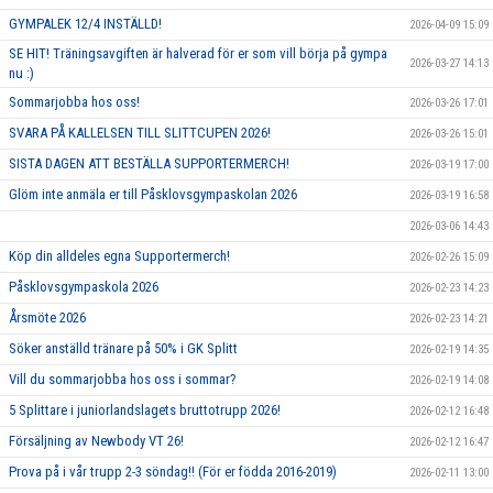
GYMPALEK 12/4 INSTÄLLD!
2026-04-09 15:09
SE HIT! Träningsavgiften är halverad för er som vill börja på gympa
2026-03-27 14:13
nu :)
Sommarjobba hos oss!
2026-03-26 17:01
SVARA PÅ KALLELSEN TILL SLITTCUPEN 2026!
2026-03-26 15:01
SISTA DAGEN ATT BESTÄLLA SUPPORTERMERCH!
2026-03-19 17:00
Glöm inte anmäla er till Påsklovsgympaskolan 2026
2026-03-19 16:58
2026-03-06 14:43
Köp din alldeles egna Supportermerch!
2026-02-26 15:09
Påsklovsgympaskola 2026
2026-02-23 14:23
Årsmöte 2026
2026-02-23 14:21
Söker anställd tränare på 50% i GK Splitt
2026-02-19 14:35
Vill du sommarjobba hos oss i sommar?
2026-02-19 14:08
5 Splittare i juniorlandslagets bruttotrupp 2026!
2026-02-12 16:48
Försäljning av Newbody VT 26!
2026-02-12 16:47
Prova på i vår trupp 2-3 söndag!! (För er födda 2016-2019)
2026-02-11 13:00