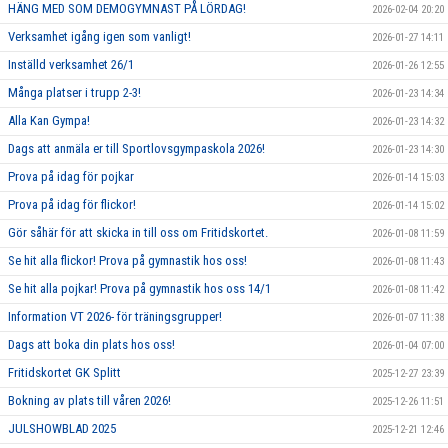
HÄNG MED SOM DEMOGYMNAST PÅ LÖRDAG!
2026-02-04 20:20
Verksamhet igång igen som vanligt!
2026-01-27 14:11
Inställd verksamhet 26/1
2026-01-26 12:55
Många platser i trupp 2-3!
2026-01-23 14:34
Alla Kan Gympa!
2026-01-23 14:32
Dags att anmäla er till Sportlovsgympaskola 2026!
2026-01-23 14:30
Prova på idag för pojkar
2026-01-14 15:03
Prova på idag för flickor!
2026-01-14 15:02
Gör såhär för att skicka in till oss om Fritidskortet.
2026-01-08 11:59
Se hit alla flickor! Prova på gymnastik hos oss!
2026-01-08 11:43
Se hit alla pojkar! Prova på gymnastik hos oss 14/1
2026-01-08 11:42
Information VT 2026- för träningsgrupper!
2026-01-07 11:38
Dags att boka din plats hos oss!
2026-01-04 07:00
Fritidskortet GK Splitt
2025-12-27 23:39
Bokning av plats till våren 2026!
2025-12-26 11:51
JULSHOWBLAD 2025
2025-12-21 12:46