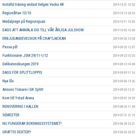
Inställd träning endast helgen Vecka 48
2019-10-21 10:33
Regionåttan 13/10
2019-10-13 20:53
Medaljregn på Regionsjuan
2019-10-11 10:54
DAGS ATT ANMÄLA SIG TILL VÅR ÅRLIGA JULSHOW
2019-10-02 16:00
ERBJUDANDEVECKOR PÅ CRAFTJACKAN
2019-09-26 13:58
Passa på!
2019-09-25 12:07
Funktionärer JSM 29/11-1/12
2019-09-23 15:25
Delikatesskungen 2019
2019-09-13 14:08
DAGS FÖR SPLITTLOPPIS
2019-09-09 11:16
Nya lås
2019-09-06 13:26
Annons Tränare i GK Splitt
2019-09-03 12:51
Kom till Ystad Arena
2019-09-01 14:09
RENOVERING I HALLEN
2019-08-26 11:58
SEMESTER
2019-07-21 21:14
NU FUNGERAR BOKNINGSSYSTEMET!
2019-06-24 10:21
GRATTIS DEXTER!!
2019-06-05 20:37