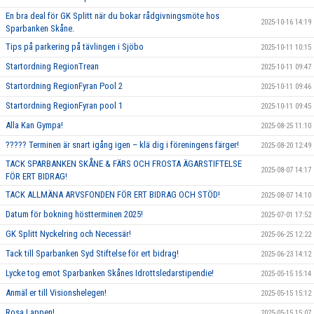
En bra deal för GK Splitt när du bokar rådgivningsmöte hos
2025-10-16 14:19
Sparbanken Skåne.
Tips på parkering på tävlingen i Sjöbo
2025-10-11 10:15
Startordning RegionTrean
2025-10-11 09:47
Startordning RegionFyran Pool 2
2025-10-11 09:46
Startordning RegionFyran pool 1
2025-10-11 09:45
Alla Kan Gympa!
2025-08-25 11:10
????? Terminen är snart igång igen – klä dig i föreningens färger!
2025-08-20 12:49
TACK SPARBANKEN SKÅNE & FÄRS OCH FROSTA ÄGARSTIFTELSE
2025-08-07 14:17
FÖR ERT BIDRAG!
TACK ALLMÄNA ARVSFONDEN FÖR ERT BIDRAG OCH STÖD!
2025-08-07 14:10
Datum för bokning höstterminen 2025!
2025-07-01 17:52
GK Splitt Nyckelring och Necessär!
2025-06-25 12:22
Tack till Sparbanken Syd Stiftelse för ert bidrag!
2025-06-23 14:12
Lycke tog emot Sparbanken Skånes Idrottsledarstipendie!
2025-05-15 15:14
Anmäl er till Visionshelegen!
2025-05-15 15:12
Rosa Lappen!
2025-05-15 15:07