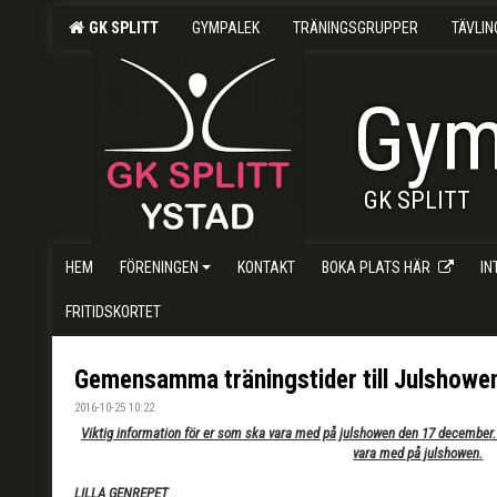
GK SPLITT
GYMPALEK
TRÄNINGSGRUPPER
TÄVLI
Gym
GK SPLITT
HEM
FÖRENINGEN
KONTAKT
BOKA PLATS HÄR
I
FRITIDSKORTET
Gemensamma träningstider till Julshowe
2016-10-25 10:22
Viktig information för er som ska vara med på julshowen den 17 december.
vara med på julshowen.
LILLA GENREPET