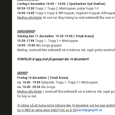
Lördag 3 december 10:00 – 14:00 ( Sparbanken Syd Stadion)
09:30-12:00
Trupp 1, Trupp 2, Minitruppen, pojkar trupp 1-3
10:00-14:00
Trupp 3, trupp 4, RM truppen, Ungdoms truppen, Killtruppe
Medtag alla kläder
. Ni som har lång träning tar med mellanmål/fika som ni l
DANSGENREP
Söndag den 11 december 15:30-19:00 ( Ystad Arena)
15:30-17:00
Trupp 1 , Trupp 2 + Minitruppen
16:00- 19:00
Alla övriga grupper.
Medtag: eventuell/fika mellanmål om ni behöver det, inget godis/snacks/
GYMPALEK är
bara
med på genrepet den 16 december!!!
GENREP
Fredag 16 december ( Ystad Arena)
ca. 16:45- 19:00
Gympalek, Trupp 1, Trupp 2 + Minitruppen.
ca. 16:45- 20:30
alla övriga.
Medtag alla kläder
+ eventuell fika/mellanmål om ni behöver det, inget 
för köp av mat.
Vi jobbar på att kunna börja tidigare den 16 december och har man lastbilskö
tar vi MER än gärna emot hjälp!!! Hör av Er till
kansli@gksplitt.se