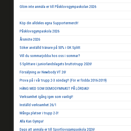
Glöm inte anmäla er till Påsklovsgympaskolan 2026
Köp din alldeles egna Supportermerch!
Påsklovsgympaskola 2026
Årsmöte 2026
Söker anställd tränare på 50% i GK Splitt
Vill du sommarjobba hos oss i sommar?
5 Splittare i juniorlandslagets bruttotrupp 2026!
Försäljning av Newbody VT 26!
Prova på i vår trupp 2-3 söndag!! (För er födda 2016-2019)
HÄNG MED SOM DEMOGYMNAST PÅ LÖRDAG!
Verksamhet igång igen som vanligt!
Inställd verksamhet 26/1
Många platser i trupp 2-3!
Alla Kan Gympa!
Dags att anmäla er till Sportlovsgympaskola 2026!