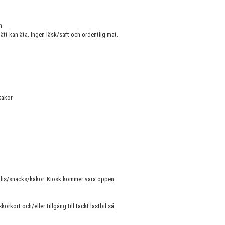
n
ätt kan äta. Ingen läsk/saft och ordentlig mat.
kakor
godis/snacks/kakor. Kiosk kommer vara öppen
rkort och/eller tillgång till täckt lastbil så