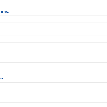
 BIDRAG!
25!