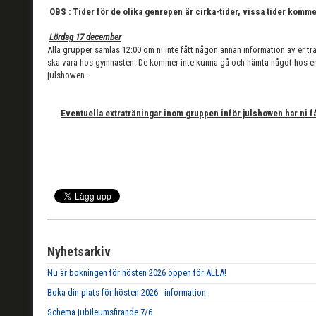
OBS : Tider för de olika genrepen är cirka-tider, vissa tider komm
Lördag 17 december
Alla grupper samlas 12:00 om ni inte fått någon annan information av er tr
ska vara hos gymnasten. De kommer inte kunna gå och hämta något hos er 
julshowen.
Eventuella extraträningar inom gruppen inför julshowen har ni få
Nyhetsarkiv
Nu är bokningen för hösten 2026 öppen för ALLA!
Boka din plats för hösten 2026 - information
Schema jubileumsfirande 7/6