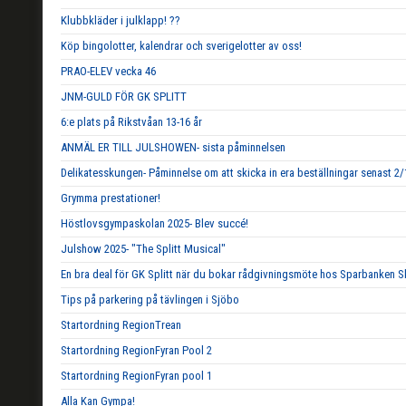
Klubbkläder i julklapp! ??
Köp bingolotter, kalendrar och sverigelotter av oss!
PRAO-ELEV vecka 46
JNM-GULD FÖR GK SPLITT
6:e plats på Rikstvåan 13-16 år
ANMÄL ER TILL JULSHOWEN- sista påminnelsen
Delikatesskungen- Påminnelse om att skicka in era beställningar senast 2/
Grymma prestationer!
Höstlovsgympaskolan 2025- Blev succé!
Julshow 2025- "The Splitt Musical"
En bra deal för GK Splitt när du bokar rådgivningsmöte hos Sparbanken S
Tips på parkering på tävlingen i Sjöbo
Startordning RegionTrean
Startordning RegionFyran Pool 2
Startordning RegionFyran pool 1
Alla Kan Gympa!