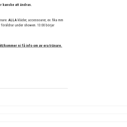
er kanske att ändras.
änare.
ALLA
kläder, accessoarer, ev. fika mm
föräldrar under showen. 13:00 börjar
tt/kommer ni få info om av era tränare.