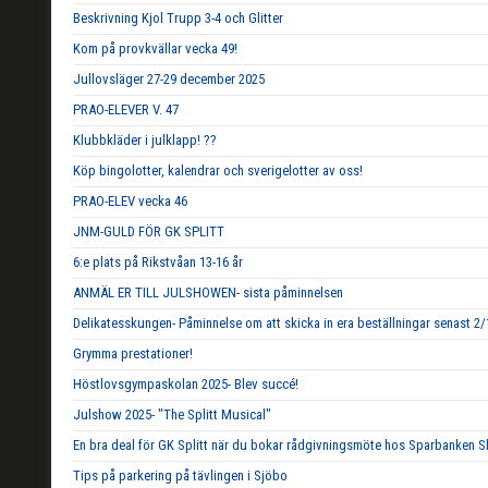
Beskrivning Kjol Trupp 3-4 och Glitter
Kom på provkvällar vecka 49!
Jullovsläger 27-29 december 2025
PRAO-ELEVER V. 47
Klubbkläder i julklapp! ??
Köp bingolotter, kalendrar och sverigelotter av oss!
PRAO-ELEV vecka 46
JNM-GULD FÖR GK SPLITT
6:e plats på Rikstvåan 13-16 år
ANMÄL ER TILL JULSHOWEN- sista påminnelsen
Delikatesskungen- Påminnelse om att skicka in era beställningar senast 2/
Grymma prestationer!
Höstlovsgympaskolan 2025- Blev succé!
Julshow 2025- "The Splitt Musical"
En bra deal för GK Splitt när du bokar rådgivningsmöte hos Sparbanken S
Tips på parkering på tävlingen i Sjöbo