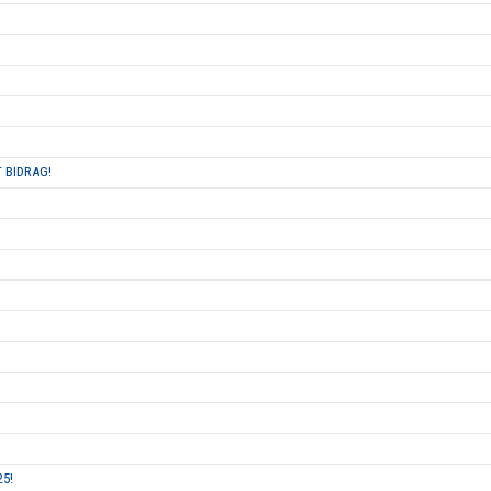
 BIDRAG!
25!