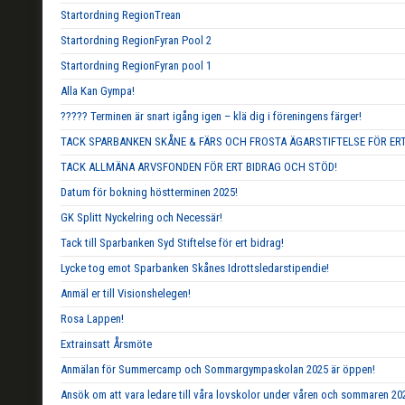
Startordning RegionTrean
Startordning RegionFyran Pool 2
Startordning RegionFyran pool 1
Alla Kan Gympa!
????? Terminen är snart igång igen – klä dig i föreningens färger!
TACK SPARBANKEN SKÅNE & FÄRS OCH FROSTA ÄGARSTIFTELSE FÖR ERT
TACK ALLMÄNA ARVSFONDEN FÖR ERT BIDRAG OCH STÖD!
Datum för bokning höstterminen 2025!
GK Splitt Nyckelring och Necessär!
Tack till Sparbanken Syd Stiftelse för ert bidrag!
Lycke tog emot Sparbanken Skånes Idrottsledarstipendie!
Anmäl er till Visionshelegen!
Rosa Lappen!
Extrainsatt Årsmöte
Anmälan för Summercamp och Sommargympaskolan 2025 är öppen!
Ansök om att vara ledare till våra lovskolor under våren och sommaren 20