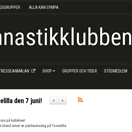
NGSGRUPPER
ALLA KAN GYMPA
nastikklubben 
NTRESSEANMÄLAN
SHOP
GRUPPER OCH TIDER
STÖDMEDLEM
lilla den 7 juni!
<
>
ara på kallelsen!
om bland annat en jubileumsdag på Tosselilla