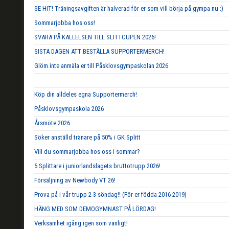
SE HIT! Träningsavgiften är halverad för er som vill börja på gympa nu :)
Sommarjobba hos oss!
SVARA PÅ KALLELSEN TILL SLITTCUPEN 2026!
SISTA DAGEN ATT BESTÄLLA SUPPORTERMERCH!
Glöm inte anmäla er till Påsklovsgympaskolan 2026
Köp din alldeles egna Supportermerch!
Påsklovsgympaskola 2026
Årsmöte 2026
Söker anställd tränare på 50% i GK Splitt
Vill du sommarjobba hos oss i sommar?
5 Splittare i juniorlandslagets bruttotrupp 2026!
Försäljning av Newbody VT 26!
Prova på i vår trupp 2-3 söndag!! (För er födda 2016-2019)
HÄNG MED SOM DEMOGYMNAST PÅ LÖRDAG!
Verksamhet igång igen som vanligt!