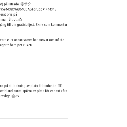
r) på inträde. 🤩🎊🎈
5F8-9594-C8C9AB64CDA6&grupp=1444345
terat pris på
mmar fått ut. 📩
gång till din gratisbiljett. Skriv som kommentar
vare eller annan vuxen har ansvar och måste
säger 2 barn per vuxen.
änk på att bokning av plats är bindande. 👈🏼
er bland annat spärra av plats för endast våra
trevligt. 🎂🌭