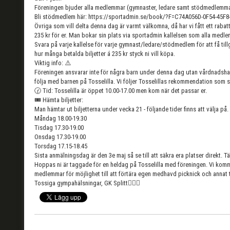
Föreningen bjuder alla medlemmar (gymnaster, ledare samt stödmedlemma
Bli stödmedlem här: https://sportadmin.se/book/?F=C74A056D-0F54-4
Övriga som vill delta denna dag är varmt välkomna, då har vi fått ett rabat
235 kr för er. Man bokar sin plats via sportadmin kallelsen som alla medle
Svara på varje kallelse för varje gymnast/ledare/stödmedlem för att få till
hur många betalda biljetter á 235 kr styck ni vill köpa.
Viktig info: ⚠️
Föreningen ansvarar inte för några barn under denna dag utan vårdnadsha
följa med barnen på Tosselilla. Vi följer Tosselillas rekommendation som 
🕝 Tid: Tosselilla är öppet 10.00-17.00 men kom när det passar er.
🎟️ Hämta biljetter:
Man hämtar ut biljetterna under vecka 21 - följande tider finns att välja på.
Måndag 18.00-19.30
Tisdag 17.30-19.00
Onsdag 17.30-19.00
Torsdag 17.15-18.45
Sista anmälningsdag är den 3e maj så se till att säkra era platser direkt. T
Hoppas ni är taggade för en heldag på Tosselilla med föreningen. Vi komm
medlemmar för möjlighet till att förtära egen medhavd picknick och annat 
Tossiga gympahälsningar, GK Splitt🤸🏽‍♀️