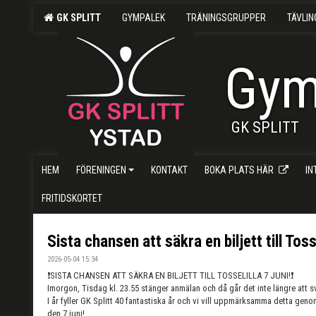
GK SPLITT
GYMPALEK
TRÄNINGSGRUPPER
TÄVLI
Gym
GK SPLITT
HEM
FÖRENINGEN
KONTAKT
BOKA PLATS HÄR
I
FRITIDSKORTET
Sista chansen att säkra en biljett till Tosse
2026-05-04 15:34
❗️SISTA CHANSEN ATT SÄKRA EN BILJETT TILL TOSSELILLA 7 JUNI!❗️
Imorgon, Tisdag kl. 23.55 stänger anmälan och då går det inte längre att sv
I år fyller GK Splitt 40 fantastiska år och vi vill uppmärksamma detta gen
den 7 juni!