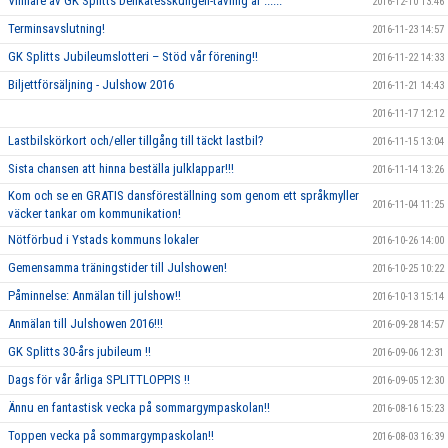
Vinnare av GK Splitts Delikatesskungen-tävling är ......
2016-12-10 13:46
Terminsavslutning!
2016-11-23 14:57
GK Splitts Jubileumslotteri – Stöd vår förening!!
2016-11-22 14:33
Biljettförsäljning - Julshow 2016
2016-11-21 14:43
2016-11-17 12:12
Lastbilskörkort och/eller tillgång till täckt lastbil?
2016-11-15 13:04
Sista chansen att hinna beställa julklappar!!!
2016-11-14 13:26
Kom och se en GRATIS dansföreställning som genom ett språkmyller
2016-11-04 11:25
väcker tankar om kommunikation!
Nötförbud i Ystads kommuns lokaler
2016-10-26 14:00
Gemensamma träningstider till Julshowen!
2016-10-25 10:22
Påminnelse: Anmälan till julshow!!
2016-10-13 15:14
Anmälan till Julshowen 2016!!!
2016-09-28 14:57
GK Splitts 30-års jubileum !!
2016-09-06 12:31
Dags för vår årliga SPLITTLOPPIS !!
2016-09-05 12:30
Ännu en fantastisk vecka på sommargympaskolan!!
2016-08-16 15:23
Toppen vecka på sommargympaskolan!!
2016-08-03 16:39