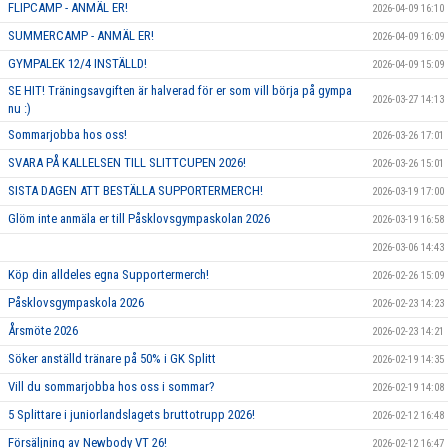
FLIPCAMP - ANMÄL ER!
2026-04-09 16:10
SUMMERCAMP - ANMÄL ER!
2026-04-09 16:09
GYMPALEK 12/4 INSTÄLLD!
2026-04-09 15:09
SE HIT! Träningsavgiften är halverad för er som vill börja på gympa
2026-03-27 14:13
nu :)
Sommarjobba hos oss!
2026-03-26 17:01
SVARA PÅ KALLELSEN TILL SLITTCUPEN 2026!
2026-03-26 15:01
SISTA DAGEN ATT BESTÄLLA SUPPORTERMERCH!
2026-03-19 17:00
Glöm inte anmäla er till Påsklovsgympaskolan 2026
2026-03-19 16:58
2026-03-06 14:43
Köp din alldeles egna Supportermerch!
2026-02-26 15:09
Påsklovsgympaskola 2026
2026-02-23 14:23
Årsmöte 2026
2026-02-23 14:21
Söker anställd tränare på 50% i GK Splitt
2026-02-19 14:35
Vill du sommarjobba hos oss i sommar?
2026-02-19 14:08
5 Splittare i juniorlandslagets bruttotrupp 2026!
2026-02-12 16:48
Försäljning av Newbody VT 26!
2026-02-12 16:47