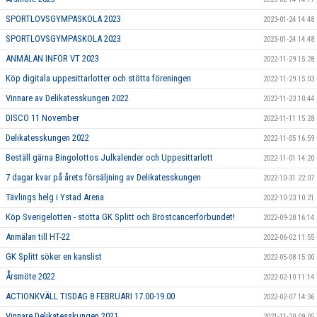
SPORTLOVSGYMPASKOLA 2023
2023-01-24 14:48
SPORTLOVSGYMPASKOLA 2023
2023-01-24 14:48
ANMÄLAN INFÖR VT 2023
2022-11-29 15:28
Köp digitala uppesittarlotter och stötta föreningen
2022-11-29 15:03
Vinnare av Delikatesskungen 2022
2022-11-23 10:44
DISCO 11 November
2022-11-11 15:28
Delikatesskungen 2022
2022-11-05 16:59
Beställ gärna Bingolottos Julkalender och Uppesittarlott
2022-11-01 14:20
7 dagar kvar på årets försäljning av Delikatesskungen
2022-10-31 22:07
Tävlings helg i Ystad Arena
2022-10-23 10:21
Köp Sverigelotten - stötta GK Splitt och Bröstcancerförbundet!
2022-09-28 16:14
Anmälan till HT-22
2022-06-02 11:55
GK Splitt söker en kanslist
2022-05-08 15:00
Årsmöte 2022
2022-02-10 11:14
ACTIONKVÄLL TISDAG 8 FEBRUARI 17.00-19.00
2022-02-07 14:36
Vinnare Delikatesskungen 2021
2021-11-20 09:05