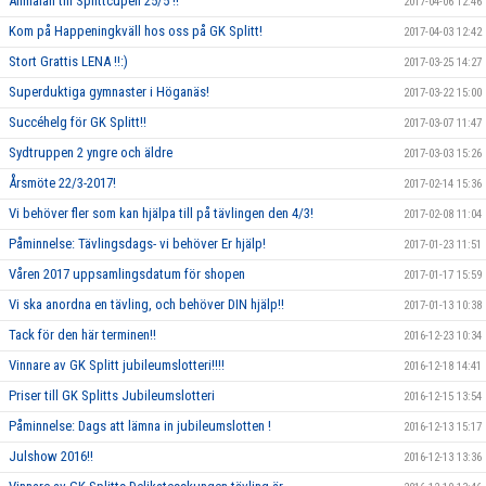
Anmälan till Splittcupen 25/5 !!
2017-04-06 12:46
Kom på Happeningkväll hos oss på GK Splitt!
2017-04-03 12:42
Stort Grattis LENA !!:)
2017-03-25 14:27
Superduktiga gymnaster i Höganäs!
2017-03-22 15:00
Succéhelg för GK Splitt!!
2017-03-07 11:47
Sydtruppen 2 yngre och äldre
2017-03-03 15:26
Årsmöte 22/3-2017!
2017-02-14 15:36
Vi behöver fler som kan hjälpa till på tävlingen den 4/3!
2017-02-08 11:04
Påminnelse: Tävlingsdags- vi behöver Er hjälp!
2017-01-23 11:51
Våren 2017 uppsamlingsdatum för shopen
2017-01-17 15:59
Vi ska anordna en tävling, och behöver DIN hjälp!!
2017-01-13 10:38
Tack för den här terminen!!
2016-12-23 10:34
Vinnare av GK Splitt jubileumslotteri!!!!
2016-12-18 14:41
Priser till GK Splitts Jubileumslotteri
2016-12-15 13:54
Påminnelse: Dags att lämna in jubileumslotten !
2016-12-13 15:17
Julshow 2016!!
2016-12-13 13:36