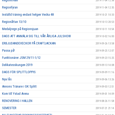
Regiontrean
2019-11-04 12:38
Regionfyran
2019-11-04 12:35
Inställd träning endast helgen Vecka 48
2019-10-21 10:33
Regionåttan 13/10
2019-10-13 20:53
Medaljregn på Regionsjuan
2019-10-11 10:54
DAGS ATT ANMÄLA SIG TILL VÅR ÅRLIGA JULSHOW
2019-10-02 16:00
ERBJUDANDEVECKOR PÅ CRAFTJACKAN
2019-09-26 13:58
Passa på!
2019-09-25 12:07
Funktionärer JSM 29/11-1/12
2019-09-23 15:25
Delikatesskungen 2019
2019-09-13 14:08
DAGS FÖR SPLITTLOPPIS
2019-09-09 11:16
Nya lås
2019-09-06 13:26
Annons Tränare i GK Splitt
2019-09-03 12:51
Kom till Ystad Arena
2019-09-01 14:09
RENOVERING I HALLEN
2019-08-26 11:58
SEMESTER
2019-07-21 21:14