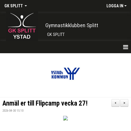
GK SPLITT
LOGGA IN
Gymnastikklubben Splitt
GK SPLITT
HEM
FÖRENINGEN
KONTAKT
BOKA PLATS HÄR
Anmäl er till Flipcamp vecka 27!
<
>
INTRESSEANMÄLAN
2026-04-30 15:10
SHOP