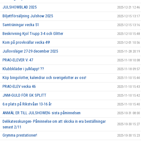
JULSHOWBLAD 2025
2025-12-21 12:46
Biljettförsäljning Julshow 2025
2025-12-15 13:17
Samträningar vecka 51
2025-12-15 13:16
Beskrivning Kjol Trupp 3-4 och Glitter
2025-12-10 15:48
Kom på provkvällar vecka 49!
2025-12-01 10:56
Jullovsläger 27-29 december 2025
2025-11-28 20:19
PRAO-ELEVER V. 47
2025-11-18 10:08
Klubbkläder i julklapp! ??
2025-11-18 09:57
Köp bingolotter, kalendrar och sverigelotter av oss!
2025-11-10 15:44
PRAO-ELEV vecka 46
2025-11-10 15:43
JNM-GULD FÖR GK SPLITT
2025-11-10 15:42
6:e plats på Rikstvåan 13-16 år
2025-11-10 15:40
ANMÄL ER TILL JULSHOWEN- sista påminnelsen
2025-10-31 08:00
Delikatesskungen- Påminnelse om att skicka in era beställningar
2025-10-30 15:27
senast 2/11
Grymma prestationer!
2025-10-30 15:23