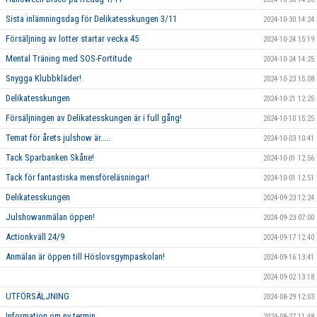
Sista inlämningsdag för Delikatesskungen 3/11
2024-10-30 14:24
Försäljning av lotter startar vecka 45
2024-10-24 15:19
Mental Träning med SOS-Fortitude
2024-10-24 14:25
Snygga Klubbkläder!
2024-10-23 15:08
Delikatesskungen
2024-10-21 12:25
Försäljningen av Delikatesskungen är i full gång!
2024-10-10 15:25
Temat för årets julshow är…..
2024-10-03 10:41
Tack Sparbanken Skåne!
2024-10-01 12:56
Tack för fantastiska mensföreläsningar!
2024-10-01 12:51
Delikatesskungen
2024-09-23 12:24
Julshowanmälan öppen!
2024-09-23 07:00
Actionkväll 24/9
2024-09-17 12:40
Anmälan är öppen till Höslovsgympaskolan!
2024-09-16 13:41
2024-09-02 13:18
UTFÖRSÄLJNING
2024-08-29 12:03
Information om ny termin
2024-08-27 11:48