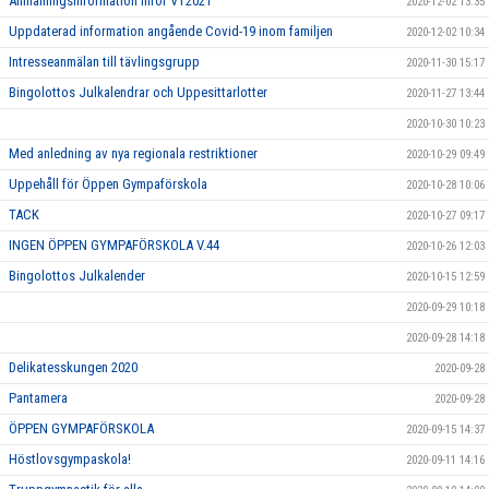
Anmälningsinformation inför VT2021
2020-12-02 13:35
Uppdaterad information angående Covid-19 inom familjen
2020-12-02 10:34
Intresseanmälan till tävlingsgrupp
2020-11-30 15:17
Bingolottos Julkalendrar och Uppesittarlotter
2020-11-27 13:44
2020-10-30 10:23
Med anledning av nya regionala restriktioner
2020-10-29 09:49
Uppehåll för Öppen Gympaförskola
2020-10-28 10:06
TACK
2020-10-27 09:17
INGEN ÖPPEN GYMPAFÖRSKOLA V.44
2020-10-26 12:03
Bingolottos Julkalender
2020-10-15 12:59
2020-09-29 10:18
2020-09-28 14:18
Delikatesskungen 2020
2020-09-28
Pantamera
2020-09-28
ÖPPEN GYMPAFÖRSKOLA
2020-09-15 14:37
Höstlovsgympaskola!
2020-09-11 14:16