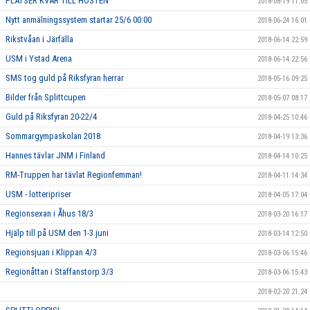
PLATSER KVAR TILL HÖSTEN
2018-08-19 11:05
Nytt anmälningssystem startar 25/6 00:00
2018-06-24 16:01
Rikstvåan i Järfälla
2018-06-14 22:59
USM i Ystad Arena
2018-06-14 22:56
SMS tog guld på Riksfyran herrar
2018-05-16 09:25
Bilder från Splittcupen
2018-05-07 08:17
Guld på Riksfyran 20-22/4
2018-04-25 10:46
Sommargympaskolan 2018
2018-04-19 13:36
Hannes tävlar JNM i Finland
2018-04-14 10:25
RM-Truppen har tävlat Regionfemman!
2018-04-11 14:34
USM - lotteripriser
2018-04-05 17:04
Regionsexan i Åhus 18/3
2018-03-20 16:17
Hjälp till på USM den 1-3 juni
2018-03-14 12:50
Regionsjuan i Klippan 4/3
2018-03-06 15:46
Regionåttan i Staffanstorp 3/3
2018-03-06 15:43
2018-02-20 21:24