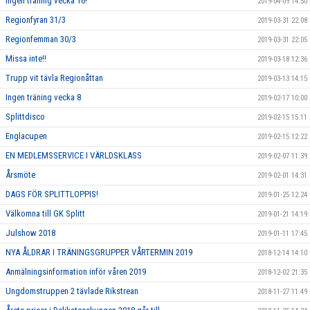
Ingen träning vecka 16!
2019-04-09 14:50
Regionfyran 31/3
2019-03-31 22:08
Regionfemman 30/3
2019-03-31 22:05
Missa inte!!
2019-03-18 12:36
Trupp vit tävla Regionåttan
2019-03-13 14:15
Ingen träning vecka 8
2019-02-17 10:00
Splittdisco
2019-02-15 15:11
Englacupen
2019-02-15 12:22
EN MEDLEMSSERVICE I VÄRLDSKLASS
2019-02-07 11:39
Årsmöte
2019-02-01 14:31
DAGS FÖR SPLITTLOPPIS!
2019-01-25 12:24
Välkomna till GK Splitt
2019-01-21 14:19
Julshow 2018
2019-01-11 17:45
NYA ÅLDRAR I TRÄNINGSGRUPPER VÅRTERMIN 2019
2018-12-14 14:10
Anmälningsinformation inför våren 2019
2018-12-02 21:35
Ungdomstruppen 2 tävlade Rikstrean
2018-11-27 11:49