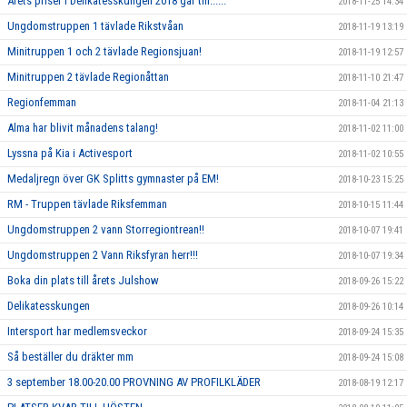
Årets priser i Delikatesskungen 2018 går till......
2018-11-25 14:34
Ungdomstruppen 1 tävlade Rikstvåan
2018-11-19 13:19
Minitruppen 1 och 2 tävlade Regionsjuan!
2018-11-19 12:57
Minitruppen 2 tävlade Regionåttan
2018-11-10 21:47
Regionfemman
2018-11-04 21:13
Alma har blivit månadens talang!
2018-11-02 11:00
Lyssna på Kia i Activesport
2018-11-02 10:55
Medaljregn över GK Splitts gymnaster på EM!
2018-10-23 15:25
RM - Truppen tävlade Riksfemman
2018-10-15 11:44
Ungdomstruppen 2 vann Storregiontrean!!
2018-10-07 19:41
Ungdomstruppen 2 Vann Riksfyran herr!!!
2018-10-07 19:34
Boka din plats till årets Julshow
2018-09-26 15:22
Delikatesskungen
2018-09-26 10:14
Intersport har medlemsveckor
2018-09-24 15:35
Så beställer du dräkter mm
2018-09-24 15:08
3 september 18.00-20.00 PROVNING AV PROFILKLÄDER
2018-08-19 12:17