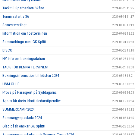
Tack till Sparbanken Skåne
2024-08-21 11:25
Terminsstart v 36
2024-08-14 11:17
Semesterstängt
2024-07-05 12:19
Information om höstterminen
2024-07-03 12:52
Sommarbingo med GK Splitt
2024-06-24 09:58
DISCO
2024-05-28 13:10
NY info om bokningsdatum
2024-05-23 16:40
TACK FÖR DENNA TERMINEN!
2024-05-21 08:58
Bokningsinformation till hösten 2024
2024-05-13 13:21
USM GULD
2024-05-13 08:52
Prova på Parasport på Syddagarna
2024-05-06 14:03
Agnes får årets idrottsledarstipendier
2024-04-19 09:54
SUMMERCAMP 2024
2024-04-12 10:12
Sommargympaskola 2024
2024-04-08 14:45
Glad påsk önskar GK Splitt!
2024-03-28 20:04
Sommargympaskolan och Summer Camp 2024
2024-03-22 14:57