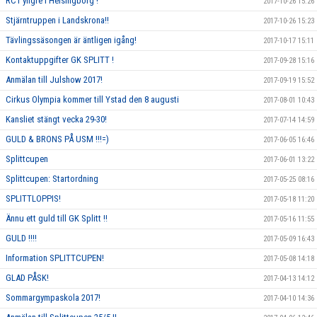
RC1 yngre i Helsingborg !
2017-10-26 15:26
Stjärntruppen i Landskrona!!
2017-10-26 15:23
Tävlingssäsongen är äntligen igång!
2017-10-17 15:11
Kontaktuppgifter GK SPLITT !
2017-09-28 15:16
Anmälan till Julshow 2017!
2017-09-19 15:52
Cirkus Olympia kommer till Ystad den 8 augusti
2017-08-01 10:43
Kansliet stängt vecka 29-30!
2017-07-14 14:59
GULD & BRONS PÅ USM !!!=)
2017-06-05 16:46
Splittcupen
2017-06-01 13:22
Splittcupen: Startordning
2017-05-25 08:16
SPLITTLOPPIS!
2017-05-18 11:20
Ännu ett guld till GK Splitt !!
2017-05-16 11:55
GULD !!!!
2017-05-09 16:43
Information SPLITTCUPEN!
2017-05-08 14:18
GLAD PÅSK!
2017-04-13 14:12
Sommargympaskola 2017!
2017-04-10 14:36