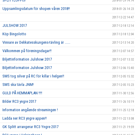
SPLITTLOPPIS!
2018-01-29 14:14
Uppsamlingsdatum för shopen våren 2018!!
2018-01-26 14:23
2017-12-22 14:47
JULSHOW 2017
2017-12-18 12:14
Köp Bingolotto
2017-12-18 12:04
Vinnare av Delikatesskungens-tävling är ......
2017-12-13 14:20
Välkommen på föreningsdagar!!
2017-12-07 14:57
Biljettinformation Julshow 2017
2017-12-07 13:32
Biljettinformation Julshow 2017
2017-12-06 15:40
SMS tog silver på RC för killar i helgen!!
2017-12-05 15:32
SMS ska tävla JNM!
2017-12-05 15:23
GULD PÅ HEMMAPLAN !!!!
2017-11-30 12:56
Bilder RC3 yngre 2017
2017-11-26 10:19
Information angående streamingen !
2017-11-25 12:18
Ladda ner RC3 yngre appen!!
2017-11-22 13:08
GK Splitt arrangerar RC3 Yngre 2017
2017-11-21 19:59