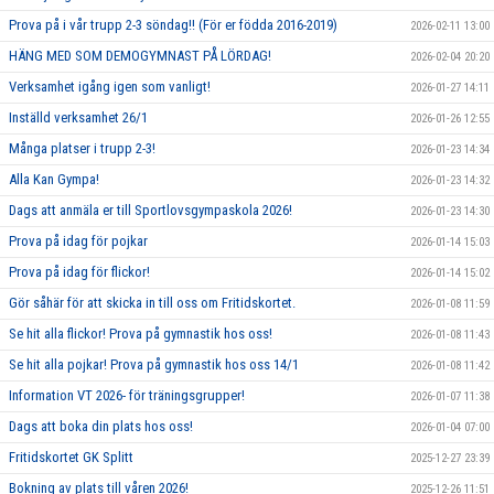
Prova på i vår trupp 2-3 söndag!! (För er födda 2016-2019)
2026-02-11 13:00
HÄNG MED SOM DEMOGYMNAST PÅ LÖRDAG!
2026-02-04 20:20
Verksamhet igång igen som vanligt!
2026-01-27 14:11
Inställd verksamhet 26/1
2026-01-26 12:55
Många platser i trupp 2-3!
2026-01-23 14:34
Alla Kan Gympa!
2026-01-23 14:32
Dags att anmäla er till Sportlovsgympaskola 2026!
2026-01-23 14:30
Prova på idag för pojkar
2026-01-14 15:03
Prova på idag för flickor!
2026-01-14 15:02
Gör såhär för att skicka in till oss om Fritidskortet.
2026-01-08 11:59
Se hit alla flickor! Prova på gymnastik hos oss!
2026-01-08 11:43
Se hit alla pojkar! Prova på gymnastik hos oss 14/1
2026-01-08 11:42
Information VT 2026- för träningsgrupper!
2026-01-07 11:38
Dags att boka din plats hos oss!
2026-01-04 07:00
Fritidskortet GK Splitt
2025-12-27 23:39
Bokning av plats till våren 2026!
2025-12-26 11:51