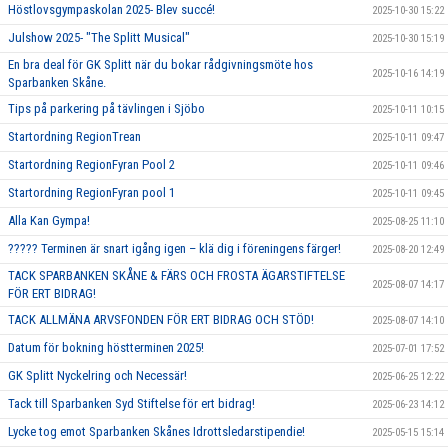
Höstlovsgympaskolan 2025- Blev succé!
2025-10-30 15:22
Julshow 2025- "The Splitt Musical"
2025-10-30 15:19
En bra deal för GK Splitt när du bokar rådgivningsmöte hos
2025-10-16 14:19
Sparbanken Skåne.
Tips på parkering på tävlingen i Sjöbo
2025-10-11 10:15
Startordning RegionTrean
2025-10-11 09:47
Startordning RegionFyran Pool 2
2025-10-11 09:46
Startordning RegionFyran pool 1
2025-10-11 09:45
Alla Kan Gympa!
2025-08-25 11:10
????? Terminen är snart igång igen – klä dig i föreningens färger!
2025-08-20 12:49
TACK SPARBANKEN SKÅNE & FÄRS OCH FROSTA ÄGARSTIFTELSE
2025-08-07 14:17
FÖR ERT BIDRAG!
TACK ALLMÄNA ARVSFONDEN FÖR ERT BIDRAG OCH STÖD!
2025-08-07 14:10
Datum för bokning höstterminen 2025!
2025-07-01 17:52
GK Splitt Nyckelring och Necessär!
2025-06-25 12:22
Tack till Sparbanken Syd Stiftelse för ert bidrag!
2025-06-23 14:12
Lycke tog emot Sparbanken Skånes Idrottsledarstipendie!
2025-05-15 15:14