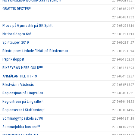
NU FUNGERAR BOKNINGSSYSTEMET!
2019-06-24 10:21
GRATTIS DEXTER!!
2019-06-05 20:37
2019-06-03 13:02
Prova på Gymnastik på GK Splitt
2019-05-29 16:16
Nationaldagen 6/6
2019-05-29 13:13
Splittcupen 2019
2019-05-28 11:37
Rikstruppen tävlade FINAL på Riksfemman
2019-05-20 11:44
Paprikaloppet
2019-05-18 22:50
RIKSFYRAN HERR GULD!!!!
2019-05-13 12:23
ANMÄLAN TILL HT -19
2019-05-11 22:27
Rikstvåan i Västerås
2019-05-07 15:07
Regionsjuan på Lingvallen
2019-05-01 15:01
Regiontrean på Lingvallen!
2019-05-01 14:52
Regionsexan i Staffanstorp!
2019-05-01 14:46
Sommargympaskola 2019!
2019-04-18 11:18
Sommarjobba hos oss!!!
2019-04-09 22:09