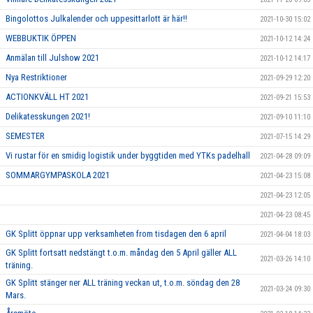
Bingolottos Julkalender och uppesittarlott är här!!
2021-10-30 15:02
WEBBUKTIK ÖPPEN
2021-10-12 14:24
Anmälan till Julshow 2021
2021-10-12 14:17
Nya Restriktioner
2021-09-29 12:20
ACTIONKVÄLL HT 2021
2021-09-21 15:53
Delikatesskungen 2021!
2021-09-10 11:10
SEMESTER
2021-07-15 14:29
Vi rustar för en smidig logistik under byggtiden med YTKs padelhall
2021-04-28 09:09
SOMMARGYMPASKOLA 2021
2021-04-23 15:08
2021-04-23 12:05
2021-04-23 08:45
GK Splitt öppnar upp verksamheten from tisdagen den 6 april
2021-04-04 18:03
GK Splitt fortsatt nedstängt t.o.m. måndag den 5 April gäller ALL
2021-03-26 14:10
träning.
GK Splitt stänger ner ALL träning veckan ut, t.o.m. söndag den 28
2021-03-24 09:30
Mars.