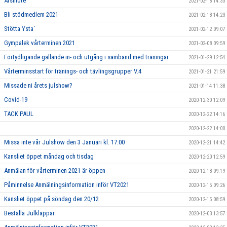
Årsmöte
2021-02-18 14:33
Bli stödmedlem 2021
2021-02-18 14:23
Stötta Ysta´
2021-02-12 09:07
Gympalek vårterminen 2021
2021-02-08 09:59
Förtydligande gällande in- och utgång i samband med träningar
2021-01-29 12:54
Vårterminsstart för tränings- och tävlingsgrupper V.4
2021-01-21 21:59
Missade ni årets julshow?
2021-01-14 11:38
Covid-19
2020-12-30 12:09
TACK PAUL
2020-12-22 14:16
2020-12-22 14:00
Missa inte vår Julshow den 3 Januari kl. 17:00
2020-12-21 14:42
Kansliet öppet måndag och tisdag
2020-12-20 12:59
Anmälan för vårterminen 2021 är öppen
2020-12-18 09:19
Påminnelse Anmälningsinformation inför VT2021
2020-12-15 09:26
Kansliet öppet på söndag den 20/12
2020-12-15 08:59
Beställa Julklappar
2020-12-03 13:57