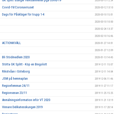
GK Splitt stänger verksamheten pga covid-19
2020-03-13 12:24
Covid-19/Coronaviruset
2020-03-12 13:10
Dags för Påskläger för trupp 1-4
2020-03-10 15:01
2020-03-10 10:00
2020-02-24 13:37
2020-02-10 16:46
ACTIONKVÄLL
2020-01-27 14:01
2020-01-27 12:09
Bli Stödmedlem 2020
2020-01-13 14:45
Stötta GK Splitt - Köp en Bingolott
2019-12-11 15:07
Rikstvåan i Göteborg
2019-12-11 14:04
JSM på hemmaplan
2019-12-06 11:46
Regionfemman 24/11
2019-11-27 11:17
Regionsexan 23/11
2019-11-25 15:25
Anmälningsinformation inför VT 2020
2019-11-21 13:19
Vinnare Delikatesskungen 2019
2019-11-17 20:14