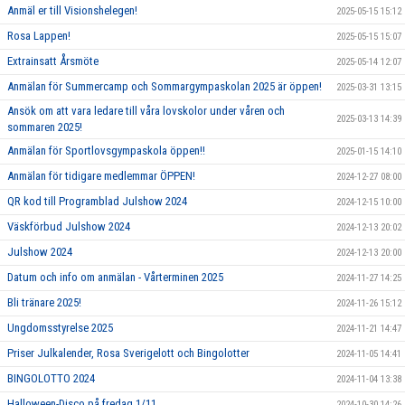
Anmäl er till Visionshelegen!
2025-05-15 15:12
Rosa Lappen!
2025-05-15 15:07
Extrainsatt Årsmöte
2025-05-14 12:07
Anmälan för Summercamp och Sommargympaskolan 2025 är öppen!
2025-03-31 13:15
Ansök om att vara ledare till våra lovskolor under våren och
2025-03-13 14:39
sommaren 2025!
Anmälan för Sportlovsgympaskola öppen!!
2025-01-15 14:10
Anmälan för tidigare medlemmar ÖPPEN!
2024-12-27 08:00
QR kod till Programblad Julshow 2024
2024-12-15 10:00
Väskförbud Julshow 2024
2024-12-13 20:02
Julshow 2024
2024-12-13 20:00
Datum och info om anmälan - Vårterminen 2025
2024-11-27 14:25
Bli tränare 2025!
2024-11-26 15:12
Ungdomsstyrelse 2025
2024-11-21 14:47
Priser Julkalender, Rosa Sverigelott och Bingolotter
2024-11-05 14:41
BINGOLOTTO 2024
2024-11-04 13:38
Halloween-Disco på fredag 1/11
2024-10-30 14:26