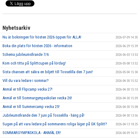
GRUPPER OCH TIDER
STÖDMEDLEM
Nyhetsarkiv
SPONSRING
Nu är bokningen för hösten 2026 öppen för ALLA!
2026-07-09 14:35
FRÅGOR & SVAR
Boka din plats för hösten 2026 - information
2026-06-29 15:39
Schema jubileumsfirande 7/6
2026-06-03 13:53
FUNKTIONÄRER
Kom och titta på Splittcupen på lördag!
2026-05-08 13:52
FRITIDSKORTET
Sista chansen att säkra en biljett till Tosselilla den 7 juni!
2026-05-04 15:34
Vill du vara ledare i sommar?
2026-04-30 15:52
Anmäl er till Flipcamp vecka 27!
2026-04-30 15:10
Anmäl er till Sommargympaskolan vecka 26!
2026-04-30 15:09
Anmäl er till Summercamp vecka 25!
2026-04-30 15:08
Jubileumsfirande den 7 juni på Tosselilla - häng på!
2026-04-30 13:56
Sugen på att vara ledare på sommarens roliga läger på GK Splitt?
2026-04-13 18:25
SOMMARGYMPASKOLA - ANMÄL ER!
2026-04-09 16:11