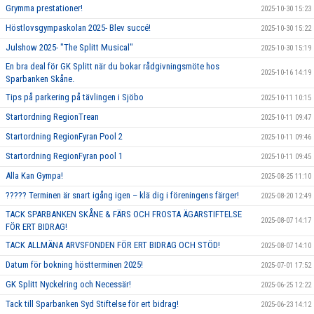
Grymma prestationer!
2025-10-30 15:23
Höstlovsgympaskolan 2025- Blev succé!
2025-10-30 15:22
Julshow 2025- "The Splitt Musical"
2025-10-30 15:19
En bra deal för GK Splitt när du bokar rådgivningsmöte hos
2025-10-16 14:19
Sparbanken Skåne.
Tips på parkering på tävlingen i Sjöbo
2025-10-11 10:15
Startordning RegionTrean
2025-10-11 09:47
Startordning RegionFyran Pool 2
2025-10-11 09:46
Startordning RegionFyran pool 1
2025-10-11 09:45
Alla Kan Gympa!
2025-08-25 11:10
????? Terminen är snart igång igen – klä dig i föreningens färger!
2025-08-20 12:49
TACK SPARBANKEN SKÅNE & FÄRS OCH FROSTA ÄGARSTIFTELSE
2025-08-07 14:17
FÖR ERT BIDRAG!
TACK ALLMÄNA ARVSFONDEN FÖR ERT BIDRAG OCH STÖD!
2025-08-07 14:10
Datum för bokning höstterminen 2025!
2025-07-01 17:52
GK Splitt Nyckelring och Necessär!
2025-06-25 12:22
Tack till Sparbanken Syd Stiftelse för ert bidrag!
2025-06-23 14:12