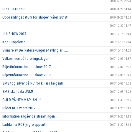
2018-02-20 21:24
SPLITTLOPPIS!
2018-01-29 14:14
Uppsamlingsdatum för shopen våren 2018!!
2018-01-26 14:23
2017-12-22 14:47
JULSHOW 2017
2017-12-18 12:14
Köp Bingolotto
2017-12-18 12:04
Vinnare av Delikatesskungens-tävling är ......
2017-12-13 14:20
Välkommen på föreningsdagar!!
2017-12-07 14:57
Biljettinformation Julshow 2017
2017-12-07 13:32
Biljettinformation Julshow 2017
2017-12-06 15:40
SMS tog silver på RC för killar i helgen!!
2017-12-05 15:32
SMS ska tävla JNM!
2017-12-05 15:23
GULD PÅ HEMMAPLAN !!!!
2017-11-30 12:56
Bilder RC3 yngre 2017
2017-11-26 10:19
Information angående streamingen !
2017-11-25 12:18
Ladda ner RC3 yngre appen!!
2017-11-22 13:08