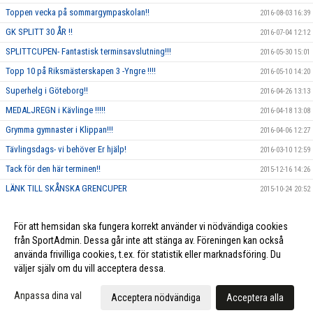
Toppen vecka på sommargympaskolan!!
2016-08-03 16:39
GK SPLITT 30 ÅR !!
2016-07-04 12:12
SPLITTCUPEN- Fantastisk terminsavslutning!!!
2016-05-30 15:01
Topp 10 på Riksmästerskapen 3 -Yngre !!!!
2016-05-10 14:20
Superhelg i Göteborg!!
2016-04-26 13:13
MEDALJREGN i Kävlinge !!!!!
2016-04-18 13:08
Grymma gymnaster i Klippan!!!
2016-04-06 12:27
Tävlingsdags- vi behöver Er hjälp!
2016-03-10 12:59
Tack för den här terminen!!
2015-12-16 14:26
LÄNK TILL SKÅNSKA GRENCUPER
2015-10-24 20:52
Rosa träning!
2015-10-01 23:17
För att hemsidan ska fungera korrekt använder vi nödvändiga cookies
Vi ska annordna en tävling, och behöver DIN hjälp!!
2015-09-10 13:26
från SportAdmin. Dessa går inte att stänga av. Föreningen kan också
använda frivilliga cookies, t.ex. för statistik eller marknadsföring. Du
väljer själv om du vill acceptera dessa.
Cookie-inställningar
Gå till Webbversion
Anpassa dina val
Acceptera nödvändiga
Acceptera alla