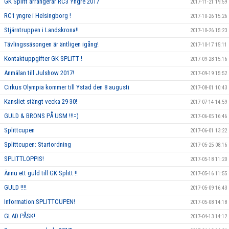
GK Splitt arrangerar RC3 Yngre 2017
2017-11-21 19:59
RC1 yngre i Helsingborg !
2017-10-26 15:26
Stjärntruppen i Landskrona!!
2017-10-26 15:23
Tävlingssäsongen är äntligen igång!
2017-10-17 15:11
Kontaktuppgifter GK SPLITT !
2017-09-28 15:16
Anmälan till Julshow 2017!
2017-09-19 15:52
Cirkus Olympia kommer till Ystad den 8 augusti
2017-08-01 10:43
Kansliet stängt vecka 29-30!
2017-07-14 14:59
GULD & BRONS PÅ USM !!!=)
2017-06-05 16:46
Splittcupen
2017-06-01 13:22
Splittcupen: Startordning
2017-05-25 08:16
SPLITTLOPPIS!
2017-05-18 11:20
Ännu ett guld till GK Splitt !!
2017-05-16 11:55
GULD !!!!
2017-05-09 16:43
Information SPLITTCUPEN!
2017-05-08 14:18
GLAD PÅSK!
2017-04-13 14:12