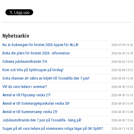
GRUPPER OCH TIDER
STÖDMEDLEM
SPONSRING
Nyhetsarkiv
FRÅGOR & SVAR
Nu är bokningen för hösten 2026 öppen för ALLA!
2026-07-09 14:35
Boka din plats för hösten 2026 - information
2026-06-29 15:39
FUNKTIONÄRER
Schema jubileumsfirande 7/6
2026-06-03 13:53
FRITIDSKORTET
Kom och titta på Splittcupen på lördag!
2026-05-08 13:52
Sista chansen att säkra en biljett till Tosselilla den 7 juni!
2026-05-04 15:34
Vill du vara ledare i sommar?
2026-04-30 15:52
Anmäl er till Flipcamp vecka 27!
2026-04-30 15:10
Anmäl er till Sommargympaskolan vecka 26!
2026-04-30 15:09
Anmäl er till Summercamp vecka 25!
2026-04-30 15:08
Jubileumsfirande den 7 juni på Tosselilla - häng på!
2026-04-30 13:56
Sugen på att vara ledare på sommarens roliga läger på GK Splitt?
2026-04-13 18:25