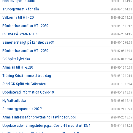
Höstlovsgympaskola!
2020-09-11 14:16
Truppgymnastik för alla
2020-09-10 14:00
Välkomna till HT - 20
2020-08-20 12:28
Påminnelse anmälan HT - 2020
2020-08-13 11:12
PROVA PÅ GYMNASTIK
2020-07-28 14:15
Semesterstängt på kansliet v29-31
2020-07-10 08:00
Påminnelse anmälan HT - 2020
2020-07-08 15:00
GK Splitt kylväska
2020-07-01 11:04
Anmälan till HT-2020
2020-06-16 10:00
Träning Kristi himmelsfärds dag
2020-05-19 10:14
Stöd GK Splitt via Gräsroten
2020-05-13 13:04
Uppdaterad information Covid-19
2020-05-12 13:05
Ny Vattenflaska
2020-05-07 12:48
Sommargympaskola 2020!
2020-04-21 15:23
Anmäla intresse för provträning i tävlingsgrupp!
2020-04-20 16:35
Uppdaterade träningstider p.g.a. Covid-19 med start 13/4
2020-04-11 13:28