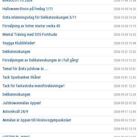
BINGOLOTTO 2024
2024-11-04 13:38
Halloween-Disco på fredag 1/11
2024-10-30 14:26
Sista inlämningsdag för Delikatesskungen 3/11
2024-10-30 14:24
Försäljning av lotter startar vecka 45
2024-10-24 15:19
Mental Träning med SOS-Fortitude
2024-10-24 14:25
Snygga Klubbkläder!
2024-10-23 15:08
Delikatesskungen
2024-10-21 12:25
Försäljningen av Delikatesskungen är i full gång!
2024-10-10 15:25
Temat för årets julshow är…..
2024-10-03 10:41
Tack Sparbanken Skåne!
2024-10-01 12:56
Tack för fantastiska mensföreläsningar!
2024-10-01 12:51
Delikatesskungen
2024-09-23 12:24
Julshowanmälan öppen!
2024-09-23 07:00
Actionkväll 24/9
2024-09-17 12:40
Anmälan är öppen till Höslovsgympaskolan!
2024-09-16 13:41
2024-09-02 13:18