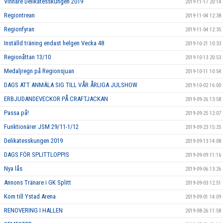
Vinnare Delikatesskungen 2019
2019-11-17 20:14
Regiontrean
2019-11-04 12:38
Regionfyran
2019-11-04 12:35
Inställd träning endast helgen Vecka 48
2019-10-21 10:33
Regionåttan 13/10
2019-10-13 20:53
Medaljregn på Regionsjuan
2019-10-11 10:54
DAGS ATT ANMÄLA SIG TILL VÅR ÅRLIGA JULSHOW
2019-10-02 16:00
ERBJUDANDEVECKOR PÅ CRAFTJACKAN
2019-09-26 13:58
Passa på!
2019-09-25 12:07
Funktionärer JSM 29/11-1/12
2019-09-23 15:25
Delikatesskungen 2019
2019-09-13 14:08
DAGS FÖR SPLITTLOPPIS
2019-09-09 11:16
Nya lås
2019-09-06 13:26
Annons Tränare i GK Splitt
2019-09-03 12:51
Kom till Ystad Arena
2019-09-01 14:09
RENOVERING I HALLEN
2019-08-26 11:58