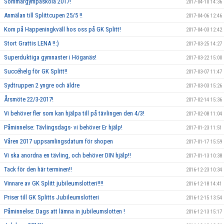
Sommargympaskola 2017!
2017-04-10 14:36
Anmälan till Splittcupen 25/5 !!
2017-04-06 12:46
Kom på Happeningkväll hos oss på GK Splitt!
2017-04-03 12:42
Stort Grattis LENA !!:)
2017-03-25 14:27
Superduktiga gymnaster i Höganäs!
2017-03-22 15:00
Succéhelg för GK Splitt!!
2017-03-07 11:47
Sydtruppen 2 yngre och äldre
2017-03-03 15:26
Årsmöte 22/3-2017!
2017-02-14 15:36
Vi behöver fler som kan hjälpa till på tävlingen den 4/3!
2017-02-08 11:04
Påminnelse: Tävlingsdags- vi behöver Er hjälp!
2017-01-23 11:51
Våren 2017 uppsamlingsdatum för shopen
2017-01-17 15:59
Vi ska anordna en tävling, och behöver DIN hjälp!!
2017-01-13 10:38
Tack för den här terminen!!
2016-12-23 10:34
Vinnare av GK Splitt jubileumslotteri!!!!
2016-12-18 14:41
Priser till GK Splitts Jubileumslotteri
2016-12-15 13:54
Påminnelse: Dags att lämna in jubileumslotten !
2016-12-13 15:17