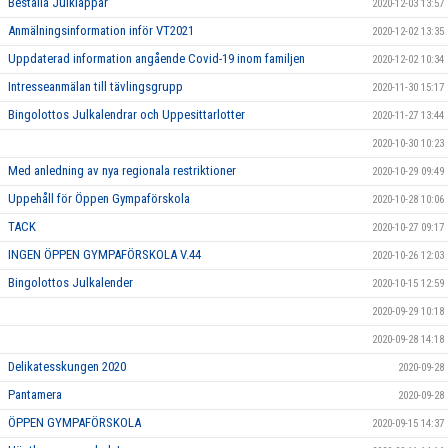
Beställa Julklappar
2020-12-03 13:57
Anmälningsinformation inför VT2021
2020-12-02 13:35
Uppdaterad information angående Covid-19 inom familjen
2020-12-02 10:34
Intresseanmälan till tävlingsgrupp
2020-11-30 15:17
Bingolottos Julkalendrar och Uppesittarlotter
2020-11-27 13:44
2020-10-30 10:23
Med anledning av nya regionala restriktioner
2020-10-29 09:49
Uppehåll för Öppen Gympaförskola
2020-10-28 10:06
TACK
2020-10-27 09:17
INGEN ÖPPEN GYMPAFÖRSKOLA V.44
2020-10-26 12:03
Bingolottos Julkalender
2020-10-15 12:59
2020-09-29 10:18
2020-09-28 14:18
Delikatesskungen 2020
2020-09-28
Pantamera
2020-09-28
ÖPPEN GYMPAFÖRSKOLA
2020-09-15 14:37