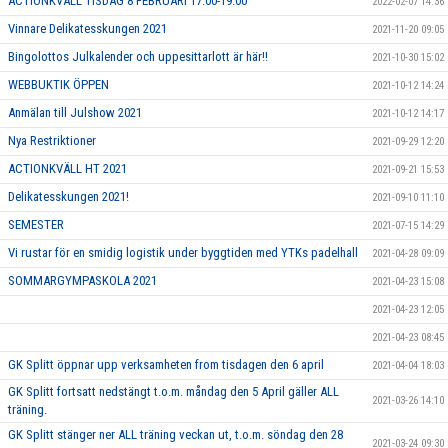
ACTIONKVÄLL TISDAG 8 FEBRUARI 17.00-19.00
2022-02-07 14:36
Vinnare Delikatesskungen 2021
2021-11-20 09:05
Bingolottos Julkalender och uppesittarlott är här!!
2021-10-30 15:02
WEBBUKTIK ÖPPEN
2021-10-12 14:24
Anmälan till Julshow 2021
2021-10-12 14:17
Nya Restriktioner
2021-09-29 12:20
ACTIONKVÄLL HT 2021
2021-09-21 15:53
Delikatesskungen 2021!
2021-09-10 11:10
SEMESTER
2021-07-15 14:29
Vi rustar för en smidig logistik under byggtiden med YTKs padelhall
2021-04-28 09:09
SOMMARGYMPASKOLA 2021
2021-04-23 15:08
2021-04-23 12:05
2021-04-23 08:45
GK Splitt öppnar upp verksamheten from tisdagen den 6 april
2021-04-04 18:03
GK Splitt fortsatt nedstängt t.o.m. måndag den 5 April gäller ALL
2021-03-26 14:10
träning.
GK Splitt stänger ner ALL träning veckan ut, t.o.m. söndag den 28
2021-03-24 09:30