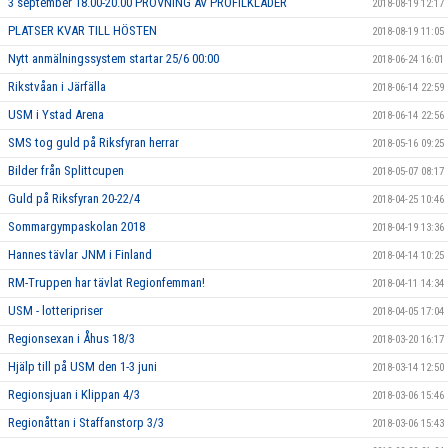
3 september 18.00-20.00 PROVNING AV PROFILKLÄDER
2018-08-19 12:17
PLATSER KVAR TILL HÖSTEN
2018-08-19 11:05
Nytt anmälningssystem startar 25/6 00:00
2018-06-24 16:01
Rikstvåan i Järfälla
2018-06-14 22:59
USM i Ystad Arena
2018-06-14 22:56
SMS tog guld på Riksfyran herrar
2018-05-16 09:25
Bilder från Splittcupen
2018-05-07 08:17
Guld på Riksfyran 20-22/4
2018-04-25 10:46
Sommargympaskolan 2018
2018-04-19 13:36
Hannes tävlar JNM i Finland
2018-04-14 10:25
RM-Truppen har tävlat Regionfemman!
2018-04-11 14:34
USM - lotteripriser
2018-04-05 17:04
Regionsexan i Åhus 18/3
2018-03-20 16:17
Hjälp till på USM den 1-3 juni
2018-03-14 12:50
Regionsjuan i Klippan 4/3
2018-03-06 15:46
Regionåttan i Staffanstorp 3/3
2018-03-06 15:43