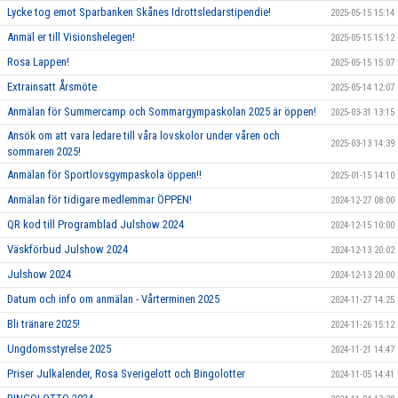
Lycke tog emot Sparbanken Skånes Idrottsledarstipendie!
2025-05-15 15:14
Anmäl er till Visionshelegen!
2025-05-15 15:12
Rosa Lappen!
2025-05-15 15:07
Extrainsatt Årsmöte
2025-05-14 12:07
Anmälan för Summercamp och Sommargympaskolan 2025 är öppen!
2025-03-31 13:15
Ansök om att vara ledare till våra lovskolor under våren och
2025-03-13 14:39
sommaren 2025!
Anmälan för Sportlovsgympaskola öppen!!
2025-01-15 14:10
Anmälan för tidigare medlemmar ÖPPEN!
2024-12-27 08:00
QR kod till Programblad Julshow 2024
2024-12-15 10:00
Väskförbud Julshow 2024
2024-12-13 20:02
Julshow 2024
2024-12-13 20:00
Datum och info om anmälan - Vårterminen 2025
2024-11-27 14:25
Bli tränare 2025!
2024-11-26 15:12
Ungdomsstyrelse 2025
2024-11-21 14:47
Priser Julkalender, Rosa Sverigelott och Bingolotter
2024-11-05 14:41