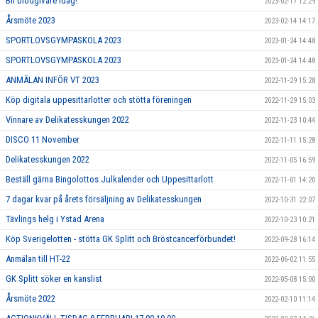
Bli blodgivare idag!
2023-02-17 12:29
Årsmöte 2023
2023-02-14 14:17
SPORTLOVSGYMPASKOLA 2023
2023-01-24 14:48
SPORTLOVSGYMPASKOLA 2023
2023-01-24 14:48
ANMÄLAN INFÖR VT 2023
2022-11-29 15:28
Köp digitala uppesittarlotter och stötta föreningen
2022-11-29 15:03
Vinnare av Delikatesskungen 2022
2022-11-23 10:44
DISCO 11 November
2022-11-11 15:28
Delikatesskungen 2022
2022-11-05 16:59
Beställ gärna Bingolottos Julkalender och Uppesittarlott
2022-11-01 14:20
7 dagar kvar på årets försäljning av Delikatesskungen
2022-10-31 22:07
Tävlings helg i Ystad Arena
2022-10-23 10:21
Köp Sverigelotten - stötta GK Splitt och Bröstcancerförbundet!
2022-09-28 16:14
Anmälan till HT-22
2022-06-02 11:55
GK Splitt söker en kanslist
2022-05-08 15:00
Årsmöte 2022
2022-02-10 11:14