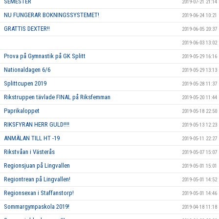
SEMESTER
2019-07-21 21:14
NU FUNGERAR BOKNINGSSYSTEMET!
2019-06-24 10:21
GRATTIS DEXTER!!
2019-06-05 20:37
2019-06-03 13:02
Prova på Gymnastik på GK Splitt
2019-05-29 16:16
Nationaldagen 6/6
2019-05-29 13:13
Splittcupen 2019
2019-05-28 11:37
Rikstruppen tävlade FINAL på Riksfemman
2019-05-20 11:44
Paprikaloppet
2019-05-18 22:50
RIKSFYRAN HERR GULD!!!!
2019-05-13 12:23
ANMÄLAN TILL HT -19
2019-05-11 22:27
Rikstvåan i Västerås
2019-05-07 15:07
Regionsjuan på Lingvallen
2019-05-01 15:01
Regiontrean på Lingvallen!
2019-05-01 14:52
Regionsexan i Staffanstorp!
2019-05-01 14:46
Sommargympaskola 2019!
2019-04-18 11:18