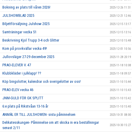
Bokning av plats till våren 2026!
2025-12-26 11:51
JULSHOWBLAD 2025
2025-12-21 12:46
Biljettförsäljning Julshow 2025
2025-12-15 13:17
Samträningar vecka 51
2025-12-15 13:16
Beskrivning Kjol Trupp 3-4 och Glitter
2025-12-10 15:48
Kom på provkvällar vecka 49!
2025-12-01 10:56
Jullovsläger 27-29 december 2025
2025-11-28 20:19
PRAO-ELEVER V. 47
2025-11-18 10:08
Klubbkläder i julklapp! ??
2025-11-18 09:57
Köp bingolotter, kalendrar och sverigelotter av oss!
2025-11-10 15:44
PRAO-ELEV vecka 46
2025-11-10 15:43
JNM-GULD FÖR GK SPLITT
2025-11-10 15:42
6:e plats på Rikstvåan 13-16 år
2025-11-10 15:40
ANMÄL ER TILL JULSHOWEN- sista påminnelsen
2025-10-31 08:00
Delikatesskungen- Påminnelse om att skicka in era beställningar
2025-10-30 15:27
senast 2/11