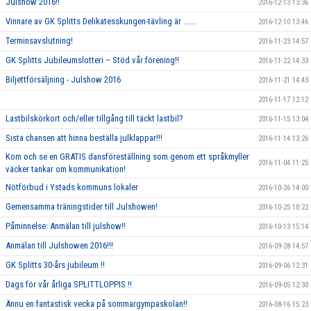
Julshow 2016!!
2016-12-13 13:36
Vinnare av GK Splitts Delikatesskungen-tävling är ......
2016-12-10 13:46
Terminsavslutning!
2016-11-23 14:57
GK Splitts Jubileumslotteri – Stöd vår förening!!
2016-11-22 14:33
Biljettförsäljning - Julshow 2016
2016-11-21 14:43
2016-11-17 12:12
Lastbilskörkort och/eller tillgång till täckt lastbil?
2016-11-15 13:04
Sista chansen att hinna beställa julklappar!!!
2016-11-14 13:26
Kom och se en GRATIS dansföreställning som genom ett språkmyller
2016-11-04 11:25
väcker tankar om kommunikation!
Nötförbud i Ystads kommuns lokaler
2016-10-26 14:00
Gemensamma träningstider till Julshowen!
2016-10-25 10:22
Påminnelse: Anmälan till julshow!!
2016-10-13 15:14
Anmälan till Julshowen 2016!!!
2016-09-28 14:57
GK Splitts 30-års jubileum !!
2016-09-06 12:31
Dags för vår årliga SPLITTLOPPIS !!
2016-09-05 12:30
Ännu en fantastisk vecka på sommargympaskolan!!
2016-08-16 15:23