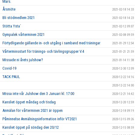
Mars.
Årsmöte
2021-02-18 14:33
Bli stödmedlem 2021
2021-02-18 14:23
Stötta Ysta´
2021-02-12 09:07
Gympalek vårterminen 2021
2021-02-08 09:59
Förtydligande gällande in- och utgång i samband med träningar
2021-01-29 12:54
Vårterminsstart för tränings- och tävlingsgrupper V.4
2021-01-21 21:59
Missade ni årets julshow?
2021-01-14 11:38
Covid-19
2020-12-30 12:09
TACK PAUL
2020-12-22 14:16
2020-12-22 14:00
Missa inte vår Julshow den 3 Januari kl. 17:00
2020-12-21 14:42
Kansliet öppet måndag och tisdag
2020-12-20 12:59
Anmälan för vårterminen 2021 är öppen
2020-12-18 09:19
Påminnelse Anmälningsinformation inför VT2021
2020-12-15 09:26
Kansliet öppet på söndag den 20/12
2020-12-15 08:59