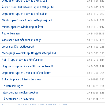
Ungdomstruppen 2 tävlade Rikstrean
2018-11-27 11:49
Årets priser i Delikatesskungen 2018 går till......
2018-11-25 14:34
Ungdomstruppen 1 tävlade Rikstvåan
2018-11-19 13:19
Minitruppen 1 och 2 tävlade Regionsjuan!
2018-11-19 12:57
Minitruppen 2 tävlade Regionåttan
2018-11-10 21:47
Regionfemman
2018-11-04 21:13
Alma har blivit månadens talang!
2018-11-02 11:00
Lyssna på Kia i Activesport
2018-11-02 10:55
Medaljregn över GK Splitts gymnaster på EM!
2018-10-23 15:25
RM - Truppen tävlade Riksfemman
2018-10-15 11:44
Ungdomstruppen 2 vann Storregiontrean!!
2018-10-07 19:41
Ungdomstruppen 2 Vann Riksfyran herr!!!
2018-10-07 19:34
Boka din plats till årets Julshow
2018-09-26 15:22
Delikatesskungen
2018-09-26 10:14
Intersport har medlemsveckor
2018-09-24 15:35
Så beställer du dräkter mm
2018-09-24 15:08