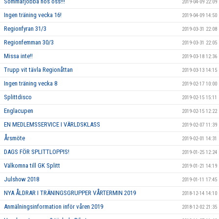
Sommarjobba hos oss!!!
2019-04-09 22:09
Ingen träning vecka 16!
2019-04-09 14:50
Regionfyran 31/3
2019-03-31 22:08
Regionfemman 30/3
2019-03-31 22:05
Missa inte!!
2019-03-18 12:36
Trupp vit tävla Regionåttan
2019-03-13 14:15
Ingen träning vecka 8
2019-02-17 10:00
Splittdisco
2019-02-15 15:11
Englacupen
2019-02-15 12:22
EN MEDLEMSSERVICE I VÄRLDSKLASS
2019-02-07 11:39
Årsmöte
2019-02-01 14:31
DAGS FÖR SPLITTLOPPIS!
2019-01-25 12:24
Välkomna till GK Splitt
2019-01-21 14:19
Julshow 2018
2019-01-11 17:45
NYA ÅLDRAR I TRÄNINGSGRUPPER VÅRTERMIN 2019
2018-12-14 14:10
Anmälningsinformation inför våren 2019
2018-12-02 21:35