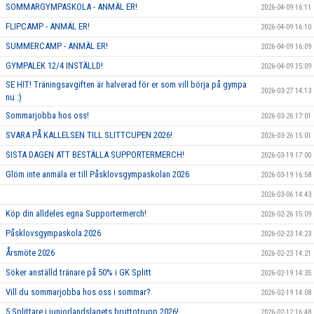
SOMMARGYMPASKOLA - ANMÄL ER!
2026-04-09 16:11
FLIPCAMP - ANMÄL ER!
2026-04-09 16:10
SUMMERCAMP - ANMÄL ER!
2026-04-09 16:09
GYMPALEK 12/4 INSTÄLLD!
2026-04-09 15:09
SE HIT! Träningsavgiften är halverad för er som vill börja på gympa
2026-03-27 14:13
nu :)
Sommarjobba hos oss!
2026-03-26 17:01
SVARA PÅ KALLELSEN TILL SLITTCUPEN 2026!
2026-03-26 15:01
SISTA DAGEN ATT BESTÄLLA SUPPORTERMERCH!
2026-03-19 17:00
Glöm inte anmäla er till Påsklovsgympaskolan 2026
2026-03-19 16:58
2026-03-06 14:43
Köp din alldeles egna Supportermerch!
2026-02-26 15:09
Påsklovsgympaskola 2026
2026-02-23 14:23
Årsmöte 2026
2026-02-23 14:21
Söker anställd tränare på 50% i GK Splitt
2026-02-19 14:35
Vill du sommarjobba hos oss i sommar?
2026-02-19 14:08
5 Splittare i juniorlandslagets bruttotrupp 2026!
2026-02-12 16:48