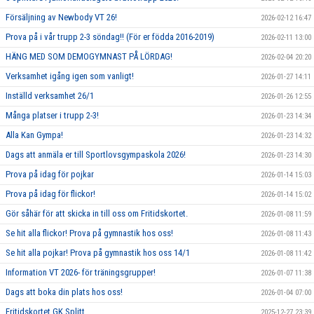
Försäljning av Newbody VT 26!
2026-02-12 16:47
Prova på i vår trupp 2-3 söndag!! (För er födda 2016-2019)
2026-02-11 13:00
HÄNG MED SOM DEMOGYMNAST PÅ LÖRDAG!
2026-02-04 20:20
Verksamhet igång igen som vanligt!
2026-01-27 14:11
Inställd verksamhet 26/1
2026-01-26 12:55
Många platser i trupp 2-3!
2026-01-23 14:34
Alla Kan Gympa!
2026-01-23 14:32
Dags att anmäla er till Sportlovsgympaskola 2026!
2026-01-23 14:30
Prova på idag för pojkar
2026-01-14 15:03
Prova på idag för flickor!
2026-01-14 15:02
Gör såhär för att skicka in till oss om Fritidskortet.
2026-01-08 11:59
Se hit alla flickor! Prova på gymnastik hos oss!
2026-01-08 11:43
Se hit alla pojkar! Prova på gymnastik hos oss 14/1
2026-01-08 11:42
Information VT 2026- för träningsgrupper!
2026-01-07 11:38
Dags att boka din plats hos oss!
2026-01-04 07:00
Fritidskortet GK Splitt
2025-12-27 23:39