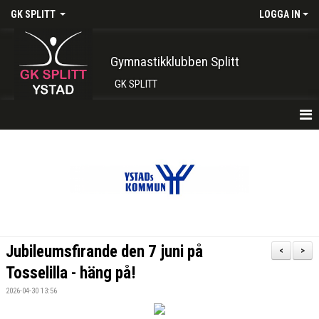
GK SPLITT
LOGGA IN
Gymnastikklubben Splitt
GK SPLITT
HEM
FÖRENINGEN
KONTAKT
BOKA PLATS HÄR
Jubileumsfirande den 7 juni på
<
>
INTRESSEANMÄLAN
Tosselilla - häng på!
2026-04-30 13:56
SHOP