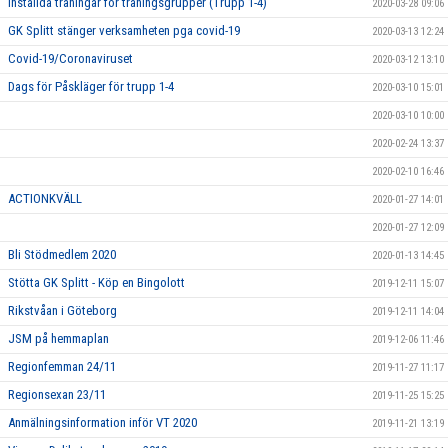
Inställda träningar för träningsgrupper (Trupp 1-4)
2020-03-28 09:06
GK Splitt stänger verksamheten pga covid-19
2020-03-13 12:24
Covid-19/Coronaviruset
2020-03-12 13:10
Dags för Påskläger för trupp 1-4
2020-03-10 15:01
2020-03-10 10:00
2020-02-24 13:37
2020-02-10 16:46
ACTIONKVÄLL
2020-01-27 14:01
2020-01-27 12:09
Bli Stödmedlem 2020
2020-01-13 14:45
Stötta GK Splitt - Köp en Bingolott
2019-12-11 15:07
Rikstvåan i Göteborg
2019-12-11 14:04
JSM på hemmaplan
2019-12-06 11:46
Regionfemman 24/11
2019-11-27 11:17
Regionsexan 23/11
2019-11-25 15:25
Anmälningsinformation inför VT 2020
2019-11-21 13:19