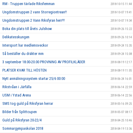
RM - Truppen tävlade Riksfemman
2018-10-15 11:44
Ungdomstruppen 2 vann Storregiontrean!!
2018-10-07 19:41
Ungdomstruppen 2 Vann Riksfyran herr!!!
2018-10-07 19:34
Boka din plats till årets Julshow
2018-09-26 15:22
Delikatesskungen
2018-09-26 10:14
Intersport har medlemsveckor
2018-09-24 15:35
Så beställer du dräkter mm
2018-09-24 15:08
3 september 18.00-20.00 PROVNING AV PROFILKLÄDER
2018-08-19 12:17
PLATSER KVAR TILL HÖSTEN
2018-08-19 11:05
Nytt anmälningssystem startar 25/6 00:00
2018-06-24 16:01
Rikstvåan i Järfälla
2018-06-14 22:59
USM i Ystad Arena
2018-06-14 22:56
SMS tog guld på Riksfyran herrar
2018-05-16 09:25
Bilder från Splittcupen
2018-05-07 08:17
Guld på Riksfyran 20-22/4
2018-04-25 10:46
Sommargympaskolan 2018
2018-04-19 13:36