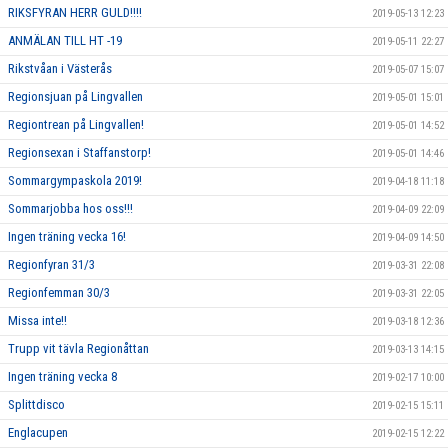
RIKSFYRAN HERR GULD!!!!
2019-05-13 12:23
ANMÄLAN TILL HT -19
2019-05-11 22:27
Rikstvåan i Västerås
2019-05-07 15:07
Regionsjuan på Lingvallen
2019-05-01 15:01
Regiontrean på Lingvallen!
2019-05-01 14:52
Regionsexan i Staffanstorp!
2019-05-01 14:46
Sommargympaskola 2019!
2019-04-18 11:18
Sommarjobba hos oss!!!
2019-04-09 22:09
Ingen träning vecka 16!
2019-04-09 14:50
Regionfyran 31/3
2019-03-31 22:08
Regionfemman 30/3
2019-03-31 22:05
Missa inte!!
2019-03-18 12:36
Trupp vit tävla Regionåttan
2019-03-13 14:15
Ingen träning vecka 8
2019-02-17 10:00
Splittdisco
2019-02-15 15:11
Englacupen
2019-02-15 12:22