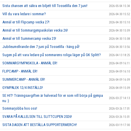
Sista chansen att säkra en biljett till Tosselilla den 7 juni!
2026-05-04 15:34
Vill du vara ledare i sommar?
2026-04-30 15:52
Anmäl er till Flipcamp vecka 27!
2026-04-30 15:10
Anmäl er till Sommargympaskolan vecka 26!
2026-04-30 15:09
Anmäl er till Summercamp vecka 25!
2026-04-30 15:08
Jubileumsfirande den 7 juni på Tosselilla - häng på!
2026-04-30 13:56
Sugen på att vara ledare på sommarens roliga läger på GK Splitt?
2026-04-13 18:25
SOMMARGYMPASKOLA - ANMÄL ER!
2026-04-09 16:11
FLIPCAMP - ANMÄL ER!
2026-04-09 16:10
SUMMERCAMP - ANMÄL ER!
2026-04-09 16:09
GYMPALEK 12/4 INSTÄLLD!
2026-04-09 15:09
SE HIT! Träningsavgiften är halverad för er som vill börja på gympa
2026-03-27 14:13
nu :)
Sommarjobba hos oss!
2026-03-26 17:01
SVARA PÅ KALLELSEN TILL SLITTCUPEN 2026!
2026-03-26 15:01
SISTA DAGEN ATT BESTÄLLA SUPPORTERMERCH!
2026-03-19 17:00