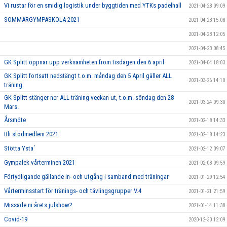
Vi rustar för en smidig logistik under byggtiden med YTKs padelhall
2021-04-28 09:09
SOMMARGYMPASKOLA 2021
2021-04-23 15:08
2021-04-23 12:05
2021-04-23 08:45
GK Splitt öppnar upp verksamheten from tisdagen den 6 april
2021-04-04 18:03
GK Splitt fortsatt nedstängt t.o.m. måndag den 5 April gäller ALL
2021-03-26 14:10
träning.
GK Splitt stänger ner ALL träning veckan ut, t.o.m. söndag den 28
2021-03-24 09:30
Mars.
Årsmöte
2021-02-18 14:33
Bli stödmedlem 2021
2021-02-18 14:23
Stötta Ysta´
2021-02-12 09:07
Gympalek vårterminen 2021
2021-02-08 09:59
Förtydligande gällande in- och utgång i samband med träningar
2021-01-29 12:54
Vårterminsstart för tränings- och tävlingsgrupper V.4
2021-01-21 21:59
Missade ni årets julshow?
2021-01-14 11:38
Covid-19
2020-12-30 12:09