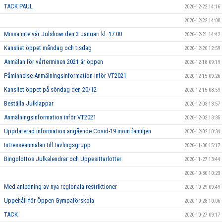
TACK PAUL
2020-12-22 14:16
2020-12-22 14:00
Missa inte vår Julshow den 3 Januari kl. 17:00
2020-12-21 14:42
Kansliet öppet måndag och tisdag
2020-12-20 12:59
Anmälan för vårterminen 2021 är öppen
2020-12-18 09:19
Påminnelse Anmälningsinformation inför VT2021
2020-12-15 09:26
Kansliet öppet på söndag den 20/12
2020-12-15 08:59
Beställa Julklappar
2020-12-03 13:57
Anmälningsinformation inför VT2021
2020-12-02 13:35
Uppdaterad information angående Covid-19 inom familjen
2020-12-02 10:34
Intresseanmälan till tävlingsgrupp
2020-11-30 15:17
Bingolottos Julkalendrar och Uppesittarlotter
2020-11-27 13:44
2020-10-30 10:23
Med anledning av nya regionala restriktioner
2020-10-29 09:49
Uppehåll för Öppen Gympaförskola
2020-10-28 10:06
TACK
2020-10-27 09:17