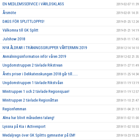
EN MEDLEMSSERVICE I VÄRLDSKLASS
2019-02-07 11:39
Årsmöte
2019-02-01 14:31
DAGS FÖR SPLITTLOPPIS!
2019-01-25 12:24
Välkomna till GK Splitt
2019-01-21 14:19
Julshow 2018
2019-01-11 17:45
NYA ÅLDRAR I TRÄNINGSGRUPPER VÅRTERMIN 2019
2018-12-14 14:10
Anmälningsinformation inför våren 2019
2018-12-02 21:35
Ungdomstruppen 2 tävlade Rikstrean
2018-11-27 11:49
Årets priser i Delikatesskungen 2018 går till......
2018-11-25 14:34
Ungdomstruppen 1 tävlade Rikstvåan
2018-11-19 13:19
Minitruppen 1 och 2 tävlade Regionsjuan!
2018-11-19 12:57
Minitruppen 2 tävlade Regionåttan
2018-11-10 21:47
Regionfemman
2018-11-04 21:13
Alma har blivit månadens talang!
2018-11-02 11:00
Lyssna på Kia i Activesport
2018-11-02 10:55
Medaljregn över GK Splitts gymnaster på EM!
2018-10-23 15:25