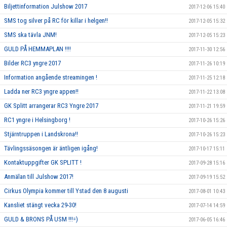
Biljettinformation Julshow 2017
2017-12-06 15:40
SMS tog silver på RC för killar i helgen!!
2017-12-05 15:32
SMS ska tävla JNM!
2017-12-05 15:23
GULD PÅ HEMMAPLAN !!!!
2017-11-30 12:56
Bilder RC3 yngre 2017
2017-11-26 10:19
Information angående streamingen !
2017-11-25 12:18
Ladda ner RC3 yngre appen!!
2017-11-22 13:08
GK Splitt arrangerar RC3 Yngre 2017
2017-11-21 19:59
RC1 yngre i Helsingborg !
2017-10-26 15:26
Stjärntruppen i Landskrona!!
2017-10-26 15:23
Tävlingssäsongen är äntligen igång!
2017-10-17 15:11
Kontaktuppgifter GK SPLITT !
2017-09-28 15:16
Anmälan till Julshow 2017!
2017-09-19 15:52
Cirkus Olympia kommer till Ystad den 8 augusti
2017-08-01 10:43
Kansliet stängt vecka 29-30!
2017-07-14 14:59
GULD & BRONS PÅ USM !!!=)
2017-06-05 16:46