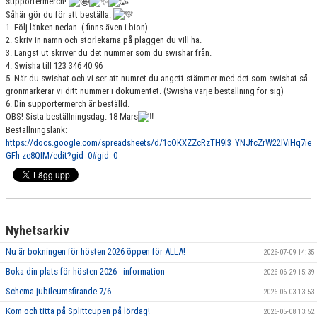
supportermerch!
GRUPPER OCH TIDER
Såhär gör du för att beställa:
1. Följ länken nedan. ( finns även i bion)
2. Skriv in namn och storlekarna på plaggen du vill ha.
STÖDMEDLEM
3. Längst ut skriver du det nummer som du swishar från.
4. Swisha till 123 346 40 96
SPONSRING
5. När du swishat och vi ser att numret du angett stämmer med det som swishat så
grönmarkerar vi ditt nummer i dokumentet. (Swisha varje beställning för sig)
FRÅGOR & SVAR
6. Din supportermerch är beställd.
OBS! Sista beställningsdag: 18 Mars
Beställningslänk:
FUNKTIONÄRER
https://docs.google.com/spreadsheets/d/1cOKXZZcRzTH9l3_YNJfcZrW22lViHq7ie
GFh-ze8QIM/edit?gid=0#gid=0
FRITIDSKORTET
Nyhetsarkiv
Nu är bokningen för hösten 2026 öppen för ALLA!
2026-07-09 14:35
Boka din plats för hösten 2026 - information
2026-06-29 15:39
Schema jubileumsfirande 7/6
2026-06-03 13:53
Kom och titta på Splittcupen på lördag!
2026-05-08 13:52