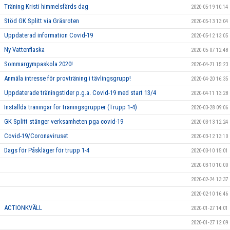
Träning Kristi himmelsfärds dag
2020-05-19 10:14
Stöd GK Splitt via Gräsroten
2020-05-13 13:04
Uppdaterad information Covid-19
2020-05-12 13:05
Ny Vattenflaska
2020-05-07 12:48
Sommargympaskola 2020!
2020-04-21 15:23
Anmäla intresse för provträning i tävlingsgrupp!
2020-04-20 16:35
Uppdaterade träningstider p.g.a. Covid-19 med start 13/4
2020-04-11 13:28
Inställda träningar för träningsgrupper (Trupp 1-4)
2020-03-28 09:06
GK Splitt stänger verksamheten pga covid-19
2020-03-13 12:24
Covid-19/Coronaviruset
2020-03-12 13:10
Dags för Påskläger för trupp 1-4
2020-03-10 15:01
2020-03-10 10:00
2020-02-24 13:37
2020-02-10 16:46
ACTIONKVÄLL
2020-01-27 14:01
2020-01-27 12:09