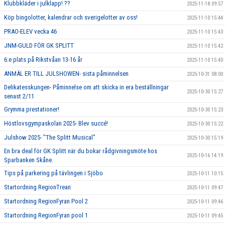
Klubbkläder i julklapp! ??
2025-11-18 09:57
Köp bingolotter, kalendrar och sverigelotter av oss!
2025-11-10 15:44
PRAO-ELEV vecka 46
2025-11-10 15:43
JNM-GULD FÖR GK SPLITT
2025-11-10 15:42
6:e plats på Rikstvåan 13-16 år
2025-11-10 15:40
ANMÄL ER TILL JULSHOWEN- sista påminnelsen
2025-10-31 08:00
Delikatesskungen- Påminnelse om att skicka in era beställningar
2025-10-30 15:27
senast 2/11
Grymma prestationer!
2025-10-30 15:23
Höstlovsgympaskolan 2025- Blev succé!
2025-10-30 15:22
Julshow 2025- "The Splitt Musical"
2025-10-30 15:19
En bra deal för GK Splitt när du bokar rådgivningsmöte hos
2025-10-16 14:19
Sparbanken Skåne.
Tips på parkering på tävlingen i Sjöbo
2025-10-11 10:15
Startordning RegionTrean
2025-10-11 09:47
Startordning RegionFyran Pool 2
2025-10-11 09:46
Startordning RegionFyran pool 1
2025-10-11 09:45