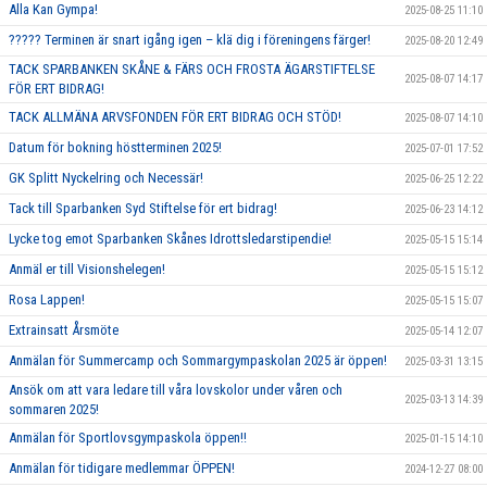
Alla Kan Gympa!
2025-08-25 11:10
????? Terminen är snart igång igen – klä dig i föreningens färger!
2025-08-20 12:49
TACK SPARBANKEN SKÅNE & FÄRS OCH FROSTA ÄGARSTIFTELSE
2025-08-07 14:17
FÖR ERT BIDRAG!
TACK ALLMÄNA ARVSFONDEN FÖR ERT BIDRAG OCH STÖD!
2025-08-07 14:10
Datum för bokning höstterminen 2025!
2025-07-01 17:52
GK Splitt Nyckelring och Necessär!
2025-06-25 12:22
Tack till Sparbanken Syd Stiftelse för ert bidrag!
2025-06-23 14:12
Lycke tog emot Sparbanken Skånes Idrottsledarstipendie!
2025-05-15 15:14
Anmäl er till Visionshelegen!
2025-05-15 15:12
Rosa Lappen!
2025-05-15 15:07
Extrainsatt Årsmöte
2025-05-14 12:07
Anmälan för Summercamp och Sommargympaskolan 2025 är öppen!
2025-03-31 13:15
Ansök om att vara ledare till våra lovskolor under våren och
2025-03-13 14:39
sommaren 2025!
Anmälan för Sportlovsgympaskola öppen!!
2025-01-15 14:10
Anmälan för tidigare medlemmar ÖPPEN!
2024-12-27 08:00