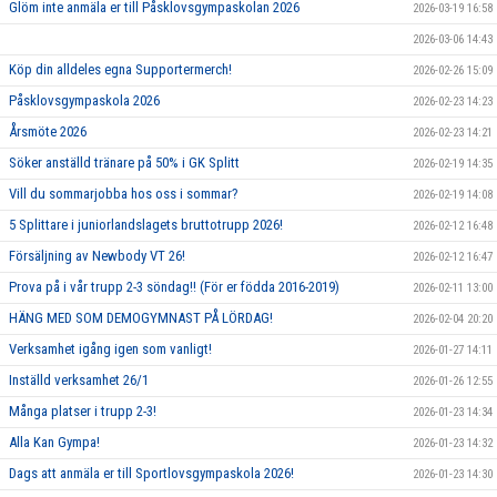
Glöm inte anmäla er till Påsklovsgympaskolan 2026
2026-03-19 16:58
2026-03-06 14:43
Köp din alldeles egna Supportermerch!
2026-02-26 15:09
Påsklovsgympaskola 2026
2026-02-23 14:23
Årsmöte 2026
2026-02-23 14:21
Söker anställd tränare på 50% i GK Splitt
2026-02-19 14:35
Vill du sommarjobba hos oss i sommar?
2026-02-19 14:08
5 Splittare i juniorlandslagets bruttotrupp 2026!
2026-02-12 16:48
Försäljning av Newbody VT 26!
2026-02-12 16:47
Prova på i vår trupp 2-3 söndag!! (För er födda 2016-2019)
2026-02-11 13:00
HÄNG MED SOM DEMOGYMNAST PÅ LÖRDAG!
2026-02-04 20:20
Verksamhet igång igen som vanligt!
2026-01-27 14:11
Inställd verksamhet 26/1
2026-01-26 12:55
Många platser i trupp 2-3!
2026-01-23 14:34
Alla Kan Gympa!
2026-01-23 14:32
Dags att anmäla er till Sportlovsgympaskola 2026!
2026-01-23 14:30