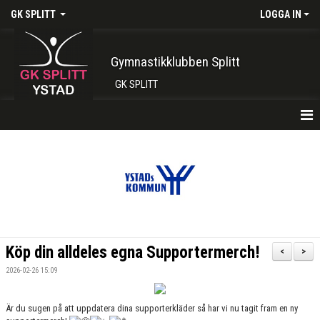
GK SPLITT
LOGGA IN
Gymnastikklubben Splitt
GK SPLITT
HEM
FÖRENINGEN
KONTAKT
BOKA PLATS HÄR
Köp din alldeles egna Supportermerch!
<
>
INTRESSEANMÄLAN
2026-02-26 15:09
SHOP
Är du sugen på att uppdatera dina supporterkläder så har vi nu tagit fram en ny