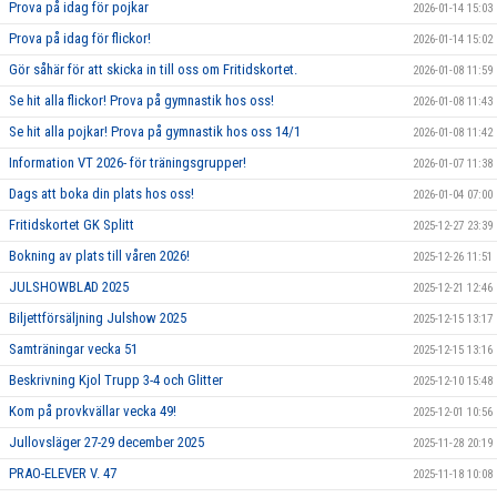
Prova på idag för pojkar
2026-01-14 15:03
Prova på idag för flickor!
2026-01-14 15:02
Gör såhär för att skicka in till oss om Fritidskortet.
2026-01-08 11:59
Se hit alla flickor! Prova på gymnastik hos oss!
2026-01-08 11:43
Se hit alla pojkar! Prova på gymnastik hos oss 14/1
2026-01-08 11:42
Information VT 2026- för träningsgrupper!
2026-01-07 11:38
Dags att boka din plats hos oss!
2026-01-04 07:00
Fritidskortet GK Splitt
2025-12-27 23:39
Bokning av plats till våren 2026!
2025-12-26 11:51
JULSHOWBLAD 2025
2025-12-21 12:46
Biljettförsäljning Julshow 2025
2025-12-15 13:17
Samträningar vecka 51
2025-12-15 13:16
Beskrivning Kjol Trupp 3-4 och Glitter
2025-12-10 15:48
Kom på provkvällar vecka 49!
2025-12-01 10:56
Jullovsläger 27-29 december 2025
2025-11-28 20:19
PRAO-ELEVER V. 47
2025-11-18 10:08