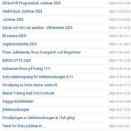
QR kod till Programblad Julshow 2024
2024-12-15 10:00
Väskförbud Julshow 2024
2024-12-13 20:02
Julshow 2024
2024-12-13 20:00
Datum och info om anmälan - Vårterminen 2025
2024-11-27 14:25
Bli tränare 2025!
2024-11-26 15:12
Ungdomsstyrelse 2025
2024-11-21 14:47
Priser Julkalender, Rosa Sverigelott och Bingolotter
2024-11-05 14:41
BINGOLOTTO 2024
2024-11-04 13:38
Halloween-Disco på fredag 1/11
2024-10-30 14:26
Sista inlämningsdag för Delikatesskungen 3/11
2024-10-30 14:24
Försäljning av lotter startar vecka 45
2024-10-24 15:19
Mental Träning med SOS-Fortitude
2024-10-24 14:25
Snygga Klubbkläder!
2024-10-23 15:08
Delikatesskungen
2024-10-21 12:25
Försäljningen av Delikatesskungen är i full gång!
2024-10-10 15:25
Temat för årets julshow är…..
2024-10-03 10:41