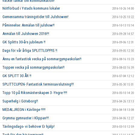
väcker tankar om kommunikation!
Nötförbud i Ystads kommuns lokaler
2016-10-26 14:00
Gemensamma träningstider till Julshowen!
2016-10-25 10:22
Påminnelse: Anmälan till julshow!!
2016-10-13 15:14
Anmälan till Julshowen 2016!!!
2016-09-28 14:57
GK Splitts 30-års jubileum !!
2016-09-06 12:31
Dags för vår årliga SPLITTLOPPIS !!
2016-09-05 12:30
Ännu en fantastisk vecka på sommargympaskolan!!
2016-08-16 15:23
Toppen vecka på sommargympaskolan!!
2016-08-03 16:39
GK SPLITT 30 ÅR !!
2016-07-04 12:12
SPLITTCUPEN- Fantastisk terminsavslutning!!!
2016-05-30 15:01
Topp 10 på Riksmästerskapen 3 -Yngre !!!!
2016-05-10 14:20
Superhelg i Göteborg!!
2016-04-26 13:13
MEDALJREGN i Kävlinge !!!!!
2016-04-18 13:08
Grymma gymnaster i Klippan!!!
2016-04-06 12:27
Tävlingsdags- vi behöver Er hjälp!
2016-03-10 12:59
Tack för den här terminen!!