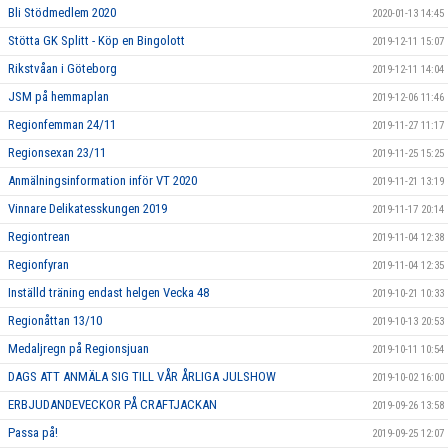
Bli Stödmedlem 2020
2020-01-13 14:45
Stötta GK Splitt - Köp en Bingolott
2019-12-11 15:07
Rikstvåan i Göteborg
2019-12-11 14:04
JSM på hemmaplan
2019-12-06 11:46
Regionfemman 24/11
2019-11-27 11:17
Regionsexan 23/11
2019-11-25 15:25
Anmälningsinformation inför VT 2020
2019-11-21 13:19
Vinnare Delikatesskungen 2019
2019-11-17 20:14
Regiontrean
2019-11-04 12:38
Regionfyran
2019-11-04 12:35
Inställd träning endast helgen Vecka 48
2019-10-21 10:33
Regionåttan 13/10
2019-10-13 20:53
Medaljregn på Regionsjuan
2019-10-11 10:54
DAGS ATT ANMÄLA SIG TILL VÅR ÅRLIGA JULSHOW
2019-10-02 16:00
ERBJUDANDEVECKOR PÅ CRAFTJACKAN
2019-09-26 13:58
Passa på!
2019-09-25 12:07