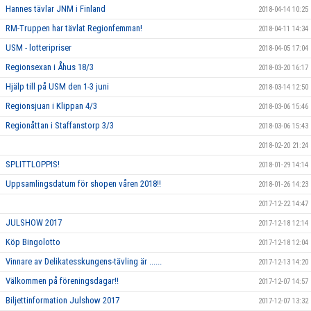
Hannes tävlar JNM i Finland
2018-04-14 10:25
RM-Truppen har tävlat Regionfemman!
2018-04-11 14:34
USM - lotteripriser
2018-04-05 17:04
Regionsexan i Åhus 18/3
2018-03-20 16:17
Hjälp till på USM den 1-3 juni
2018-03-14 12:50
Regionsjuan i Klippan 4/3
2018-03-06 15:46
Regionåttan i Staffanstorp 3/3
2018-03-06 15:43
2018-02-20 21:24
SPLITTLOPPIS!
2018-01-29 14:14
Uppsamlingsdatum för shopen våren 2018!!
2018-01-26 14:23
2017-12-22 14:47
JULSHOW 2017
2017-12-18 12:14
Köp Bingolotto
2017-12-18 12:04
Vinnare av Delikatesskungens-tävling är ......
2017-12-13 14:20
Välkommen på föreningsdagar!!
2017-12-07 14:57
Biljettinformation Julshow 2017
2017-12-07 13:32