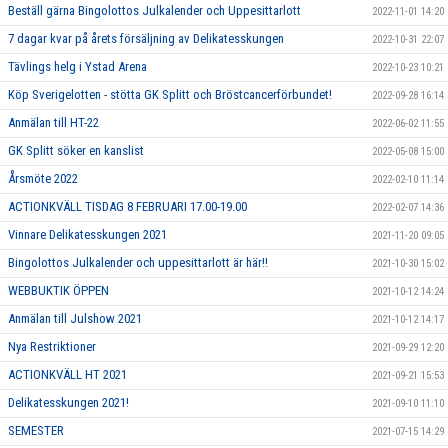
Beställ gärna Bingolottos Julkalender och Uppesittarlott
2022-11-01 14:20
7 dagar kvar på årets försäljning av Delikatesskungen
2022-10-31 22:07
Tävlings helg i Ystad Arena
2022-10-23 10:21
Köp Sverigelotten - stötta GK Splitt och Bröstcancerförbundet!
2022-09-28 16:14
Anmälan till HT-22
2022-06-02 11:55
GK Splitt söker en kanslist
2022-05-08 15:00
Årsmöte 2022
2022-02-10 11:14
ACTIONKVÄLL TISDAG 8 FEBRUARI 17.00-19.00
2022-02-07 14:36
Vinnare Delikatesskungen 2021
2021-11-20 09:05
Bingolottos Julkalender och uppesittarlott är här!!
2021-10-30 15:02
WEBBUKTIK ÖPPEN
2021-10-12 14:24
Anmälan till Julshow 2021
2021-10-12 14:17
Nya Restriktioner
2021-09-29 12:20
ACTIONKVÄLL HT 2021
2021-09-21 15:53
Delikatesskungen 2021!
2021-09-10 11:10
SEMESTER
2021-07-15 14:29