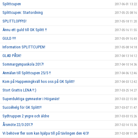
Splittcupen
2017-06-01 13:22
Splittcupen: Startordning
2017-05-25 08:16
SPLITTLOPPIS!
2017-05-18 11:20
Ännu ett guld till GK Splitt !!
2017-05-16 11:55
GULD !!!!
2017-05-09 16:43
Information SPLITTCUPEN!
2017-05-08 14:18
GLAD PÅSK!
2017-04-13 14:12
Sommargympaskola 2017!
2017-04-10 14:36
Anmälan till Splittcupen 25/5 !!
2017-04-06 12:46
Kom på Happeningkväll hos oss på GK Splitt!
2017-04-03 12:42
Stort Grattis LENA !!:)
2017-03-25 14:27
Superduktiga gymnaster i Höganäs!
2017-03-22 15:00
Succéhelg för GK Splitt!!
2017-03-07 11:47
Sydtruppen 2 yngre och äldre
2017-03-03 15:26
Årsmöte 22/3-2017!
2017-02-14 15:36
Vi behöver fler som kan hjälpa till på tävlingen den 4/3!
2017-02-08 11:04