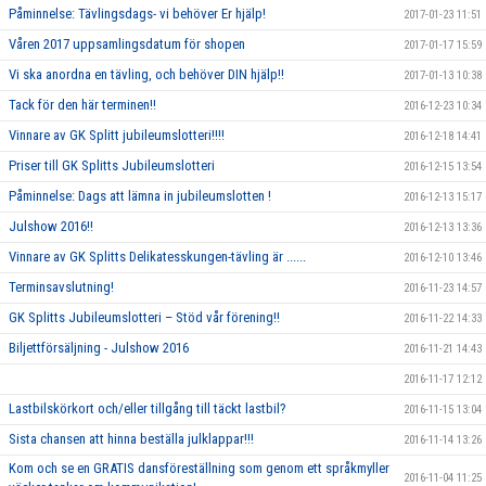
Påminnelse: Tävlingsdags- vi behöver Er hjälp!
2017-01-23 11:51
Våren 2017 uppsamlingsdatum för shopen
2017-01-17 15:59
Vi ska anordna en tävling, och behöver DIN hjälp!!
2017-01-13 10:38
Tack för den här terminen!!
2016-12-23 10:34
Vinnare av GK Splitt jubileumslotteri!!!!
2016-12-18 14:41
Priser till GK Splitts Jubileumslotteri
2016-12-15 13:54
Påminnelse: Dags att lämna in jubileumslotten !
2016-12-13 15:17
Julshow 2016!!
2016-12-13 13:36
Vinnare av GK Splitts Delikatesskungen-tävling är ......
2016-12-10 13:46
Terminsavslutning!
2016-11-23 14:57
GK Splitts Jubileumslotteri – Stöd vår förening!!
2016-11-22 14:33
Biljettförsäljning - Julshow 2016
2016-11-21 14:43
2016-11-17 12:12
Lastbilskörkort och/eller tillgång till täckt lastbil?
2016-11-15 13:04
Sista chansen att hinna beställa julklappar!!!
2016-11-14 13:26
Kom och se en GRATIS dansföreställning som genom ett språkmyller
2016-11-04 11:25