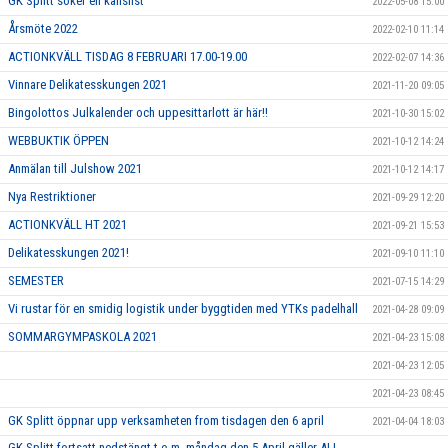
GK Splitt söker en kanslist
2022-05-08 15:00
Årsmöte 2022
2022-02-10 11:14
ACTIONKVÄLL TISDAG 8 FEBRUARI 17.00-19.00
2022-02-07 14:36
Vinnare Delikatesskungen 2021
2021-11-20 09:05
Bingolottos Julkalender och uppesittarlott är här!!
2021-10-30 15:02
WEBBUKTIK ÖPPEN
2021-10-12 14:24
Anmälan till Julshow 2021
2021-10-12 14:17
Nya Restriktioner
2021-09-29 12:20
ACTIONKVÄLL HT 2021
2021-09-21 15:53
Delikatesskungen 2021!
2021-09-10 11:10
SEMESTER
2021-07-15 14:29
Vi rustar för en smidig logistik under byggtiden med YTKs padelhall
2021-04-28 09:09
SOMMARGYMPASKOLA 2021
2021-04-23 15:08
2021-04-23 12:05
2021-04-23 08:45
GK Splitt öppnar upp verksamheten from tisdagen den 6 april
2021-04-04 18:03
GK Splitt fortsatt nedstängt t.o.m. måndag den 5 April gäller ALL