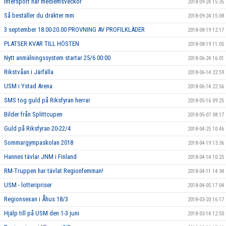
Intersport har medlemsveckor
2018-09-24 15:35
Så beställer du dräkter mm
2018-09-24 15:08
3 september 18.00-20.00 PROVNING AV PROFILKLÄDER
2018-08-19 12:17
PLATSER KVAR TILL HÖSTEN
2018-08-19 11:05
Nytt anmälningssystem startar 25/6 00:00
2018-06-24 16:01
Rikstvåan i Järfälla
2018-06-14 22:59
USM i Ystad Arena
2018-06-14 22:56
SMS tog guld på Riksfyran herrar
2018-05-16 09:25
Bilder från Splittcupen
2018-05-07 08:17
Guld på Riksfyran 20-22/4
2018-04-25 10:46
Sommargympaskolan 2018
2018-04-19 13:36
Hannes tävlar JNM i Finland
2018-04-14 10:25
RM-Truppen har tävlat Regionfemman!
2018-04-11 14:34
USM - lotteripriser
2018-04-05 17:04
Regionsexan i Åhus 18/3
2018-03-20 16:17
Hjälp till på USM den 1-3 juni
2018-03-14 12:50