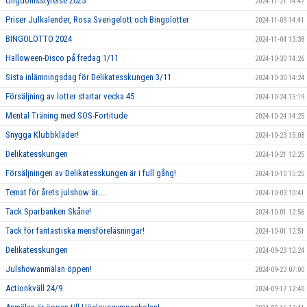
Ungdomsstyrelse 2025
2024-11-21 14:47
Priser Julkalender, Rosa Sverigelott och Bingolotter
2024-11-05 14:41
BINGOLOTTO 2024
2024-11-04 13:38
Halloween-Disco på fredag 1/11
2024-10-30 14:26
Sista inlämningsdag för Delikatesskungen 3/11
2024-10-30 14:24
Försäljning av lotter startar vecka 45
2024-10-24 15:19
Mental Träning med SOS-Fortitude
2024-10-24 14:25
Snygga Klubbkläder!
2024-10-23 15:08
Delikatesskungen
2024-10-21 12:25
Försäljningen av Delikatesskungen är i full gång!
2024-10-10 15:25
Temat för årets julshow är…..
2024-10-03 10:41
Tack Sparbanken Skåne!
2024-10-01 12:56
Tack för fantastiska mensföreläsningar!
2024-10-01 12:51
Delikatesskungen
2024-09-23 12:24
Julshowanmälan öppen!
2024-09-23 07:00
Actionkväll 24/9
2024-09-17 12:40