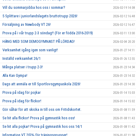
Vill du sommarjobba hos oss i sommar?
2026-02-19 14:08
5 Splittare i juniorlandslagets bruttotrupp 2026!
2026-02-12 16:48
Försäljning av Newbody VT 26!
2026-02-12 16:47
Prova på i vår trupp 2-3 söndag!! (För er födda 2016-2019)
2026-02-11 13:00
HÄNG MED SOM DEMOGYMNAST PÅ LÖRDAG!
2026-02-04 20:20
Verksamhet igång igen som vanligt!
2026-01-27 14:11
Inställd verksamhet 26/1
2026-01-26 12:55
Många platser i trupp 2-3!
2026-01-23 14:34
Alla Kan Gympa!
2026-01-23 14:32
Dags att anmäla er till Sportlovsgympaskola 2026!
2026-01-23 14:30
Prova på idag för pojkar
2026-01-14 15:03
Prova på idag för flickor!
2026-01-14 15:02
Gör såhär för att skicka in till oss om Fritidskortet.
2026-01-08 11:59
Se hit alla flickor! Prova på gymnastik hos oss!
2026-01-08 11:43
Se hit alla pojkar! Prova på gymnastik hos oss 14/1
2026-01-08 11:42
Information VT 2026- för träningsgrupper!
2026-01-07 11:38