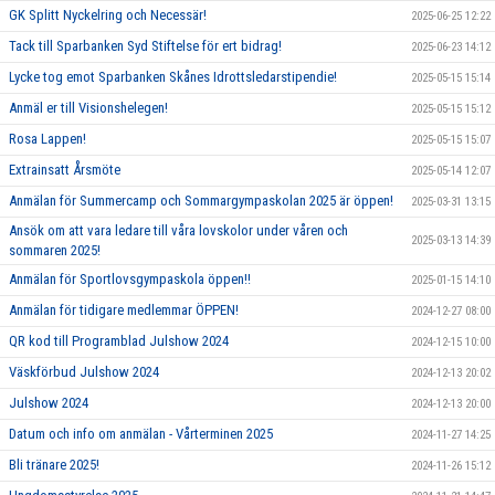
GK Splitt Nyckelring och Necessär!
2025-06-25 12:22
Tack till Sparbanken Syd Stiftelse för ert bidrag!
2025-06-23 14:12
Lycke tog emot Sparbanken Skånes Idrottsledarstipendie!
2025-05-15 15:14
Anmäl er till Visionshelegen!
2025-05-15 15:12
Rosa Lappen!
2025-05-15 15:07
Extrainsatt Årsmöte
2025-05-14 12:07
Anmälan för Summercamp och Sommargympaskolan 2025 är öppen!
2025-03-31 13:15
Ansök om att vara ledare till våra lovskolor under våren och
2025-03-13 14:39
sommaren 2025!
Anmälan för Sportlovsgympaskola öppen!!
2025-01-15 14:10
Anmälan för tidigare medlemmar ÖPPEN!
2024-12-27 08:00
QR kod till Programblad Julshow 2024
2024-12-15 10:00
Väskförbud Julshow 2024
2024-12-13 20:02
Julshow 2024
2024-12-13 20:00
Datum och info om anmälan - Vårterminen 2025
2024-11-27 14:25
Bli tränare 2025!
2024-11-26 15:12