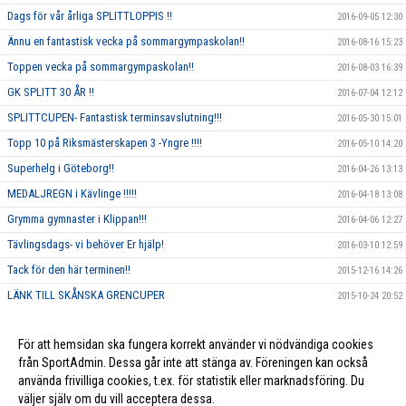
Dags för vår årliga SPLITTLOPPIS !!
2016-09-05 12:30
Ännu en fantastisk vecka på sommargympaskolan!!
2016-08-16 15:23
Toppen vecka på sommargympaskolan!!
2016-08-03 16:39
GK SPLITT 30 ÅR !!
2016-07-04 12:12
SPLITTCUPEN- Fantastisk terminsavslutning!!!
2016-05-30 15:01
Topp 10 på Riksmästerskapen 3 -Yngre !!!!
2016-05-10 14:20
Superhelg i Göteborg!!
2016-04-26 13:13
MEDALJREGN i Kävlinge !!!!!
2016-04-18 13:08
Grymma gymnaster i Klippan!!!
2016-04-06 12:27
Tävlingsdags- vi behöver Er hjälp!
2016-03-10 12:59
Tack för den här terminen!!
2015-12-16 14:26
LÄNK TILL SKÅNSKA GRENCUPER
2015-10-24 20:52
Rosa träning!
2015-10-01 23:17
För att hemsidan ska fungera korrekt använder vi nödvändiga cookies
Vi ska annordna en tävling, och behöver DIN hjälp!!
2015-09-10 13:26
från SportAdmin. Dessa går inte att stänga av. Föreningen kan också
använda frivilliga cookies, t.ex. för statistik eller marknadsföring. Du
väljer själv om du vill acceptera dessa.