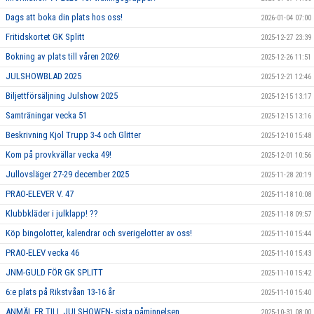
Dags att boka din plats hos oss!
2026-01-04 07:00
Fritidskortet GK Splitt
2025-12-27 23:39
Bokning av plats till våren 2026!
2025-12-26 11:51
JULSHOWBLAD 2025
2025-12-21 12:46
Biljettförsäljning Julshow 2025
2025-12-15 13:17
Samträningar vecka 51
2025-12-15 13:16
Beskrivning Kjol Trupp 3-4 och Glitter
2025-12-10 15:48
Kom på provkvällar vecka 49!
2025-12-01 10:56
Jullovsläger 27-29 december 2025
2025-11-28 20:19
PRAO-ELEVER V. 47
2025-11-18 10:08
Klubbkläder i julklapp! ??
2025-11-18 09:57
Köp bingolotter, kalendrar och sverigelotter av oss!
2025-11-10 15:44
PRAO-ELEV vecka 46
2025-11-10 15:43
JNM-GULD FÖR GK SPLITT
2025-11-10 15:42
6:e plats på Rikstvåan 13-16 år
2025-11-10 15:40
ANMÄL ER TILL JULSHOWEN- sista påminnelsen
2025-10-31 08:00