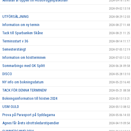
Anmälan är öppen till Höslovsgympaskolan!
2024-09-16 13:41
2024-09-02 13:18
UTFÖRSÄLJNING
2024-08-29 12:03
Information om ny termin
2024-08-27 11:48
Tack till Sparbanken Skåne
2024-08-21 11:25
Terminsstart v 36
2024-08-14 11:17
Semesterstängt
2024-07-05 12:19
Information om höstterminen
2024-07-03 12:52
Sommarbingo med GK Splitt
2024-06-24 09:58
DISCO
2024-05-28 13:10
NY info om bokningsdatum
2024-05-23 16:40
TACK FÖR DENNA TERMINEN!
2024-05-21 08:58
Bokningsinformation till hösten 2024
2024-05-13 13:21
USM GULD
2024-05-13 08:52
Prova på Parasport på Syddagarna
2024-05-06 14:03
Agnes får årets idrottsledarstipendier
2024-04-19 09:54