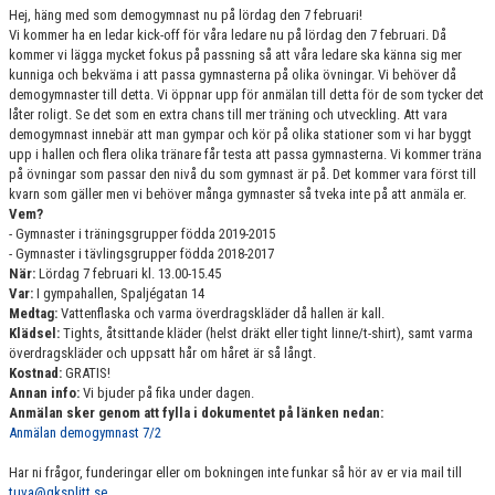
Hej, häng med som demogymnast nu på lördag den 7 februari!
GRUPPER OCH TIDER
Vi kommer ha en ledar kick-off för våra ledare nu på lördag den 7 februari. Då
kommer vi lägga mycket fokus på passning så att våra ledare ska känna sig mer
STÖDMEDLEM
kunniga och bekväma i att passa gymnasterna på olika övningar. Vi behöver då
demogymnaster till detta. Vi öppnar upp för anmälan till detta för de som tycker det
SPONSRING
låter roligt. Se det som en extra chans till mer träning och utveckling. Att vara
demogymnast innebär att man gympar och kör på olika stationer som vi har byggt
upp i hallen och flera olika tränare får testa att passa gymnasterna. Vi kommer träna
FRÅGOR & SVAR
på övningar som passar den nivå du som gymnast är på. Det kommer vara först till
kvarn som gäller men vi behöver många gymnaster så tveka inte på att anmäla er.
FUNKTIONÄRER
Vem?
- Gymnaster i träningsgrupper födda 2019-2015
- Gymnaster i tävlingsgrupper födda 2018-2017
FRITIDSKORTET
När:
Lördag 7 februari kl. 13.00-15.45
Var:
I gympahallen, Spaljégatan 14
Medtag:
Vattenflaska och varma överdragskläder då hallen är kall.
Klädsel:
Tights, åtsittande kläder (helst dräkt eller tight linne/t-shirt), samt varma
överdragskläder och uppsatt hår om håret är så långt.
Kostnad:
GRATIS!
Annan info:
Vi bjuder på fika under dagen.
Anmälan sker genom att fylla i dokumentet på länken nedan:
Anmälan demogymnast 7/2
Har ni frågor, funderingar eller om bokningen inte funkar så hör av er via mail till
tuva@gksplitt.se