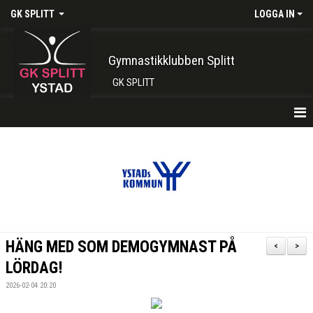
GK SPLITT
LOGGA IN
Gymnastikklubben Splitt
GK SPLITT
HEM
FÖRENINGEN
KONTAKT
BOKA PLATS HÄR
HÄNG MED SOM DEMOGYMNAST PÅ
<
>
INTRESSEANMÄLAN
LÖRDAG!
2026-02-04 20:20
SHOP