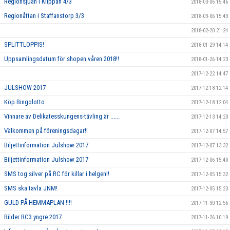
Regionsjuan i Klippan 4/3
2018-03-06 15:46
Regionåttan i Staffanstorp 3/3
2018-03-06 15:43
2018-02-20 21:24
SPLITTLOPPIS!
2018-01-29 14:14
Uppsamlingsdatum för shopen våren 2018!!
2018-01-26 14:23
2017-12-22 14:47
JULSHOW 2017
2017-12-18 12:14
Köp Bingolotto
2017-12-18 12:04
Vinnare av Delikatesskungens-tävling är ......
2017-12-13 14:20
Välkommen på föreningsdagar!!
2017-12-07 14:57
Biljettinformation Julshow 2017
2017-12-07 13:32
Biljettinformation Julshow 2017
2017-12-06 15:40
SMS tog silver på RC för killar i helgen!!
2017-12-05 15:32
SMS ska tävla JNM!
2017-12-05 15:23
GULD PÅ HEMMAPLAN !!!!
2017-11-30 12:56
Bilder RC3 yngre 2017
2017-11-26 10:19