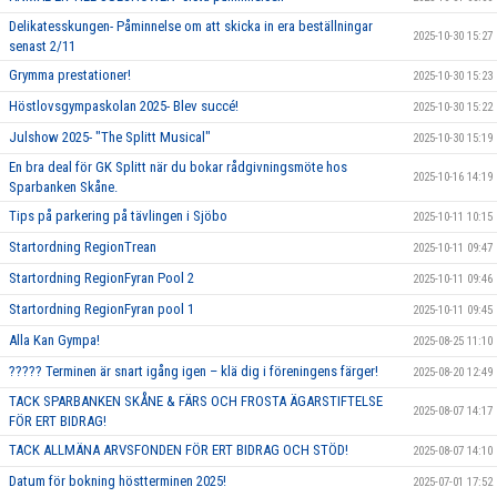
Delikatesskungen- Påminnelse om att skicka in era beställningar
2025-10-30 15:27
senast 2/11
Grymma prestationer!
2025-10-30 15:23
Höstlovsgympaskolan 2025- Blev succé!
2025-10-30 15:22
Julshow 2025- "The Splitt Musical"
2025-10-30 15:19
En bra deal för GK Splitt när du bokar rådgivningsmöte hos
2025-10-16 14:19
Sparbanken Skåne.
Tips på parkering på tävlingen i Sjöbo
2025-10-11 10:15
Startordning RegionTrean
2025-10-11 09:47
Startordning RegionFyran Pool 2
2025-10-11 09:46
Startordning RegionFyran pool 1
2025-10-11 09:45
Alla Kan Gympa!
2025-08-25 11:10
????? Terminen är snart igång igen – klä dig i föreningens färger!
2025-08-20 12:49
TACK SPARBANKEN SKÅNE & FÄRS OCH FROSTA ÄGARSTIFTELSE
2025-08-07 14:17
FÖR ERT BIDRAG!
TACK ALLMÄNA ARVSFONDEN FÖR ERT BIDRAG OCH STÖD!
2025-08-07 14:10
Datum för bokning höstterminen 2025!
2025-07-01 17:52