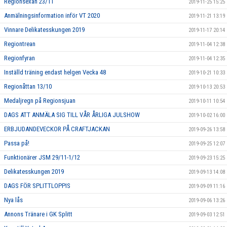
Regionsexan 23/11
2019-11-25 15:25
Anmälningsinformation inför VT 2020
2019-11-21 13:19
Vinnare Delikatesskungen 2019
2019-11-17 20:14
Regiontrean
2019-11-04 12:38
Regionfyran
2019-11-04 12:35
Inställd träning endast helgen Vecka 48
2019-10-21 10:33
Regionåttan 13/10
2019-10-13 20:53
Medaljregn på Regionsjuan
2019-10-11 10:54
DAGS ATT ANMÄLA SIG TILL VÅR ÅRLIGA JULSHOW
2019-10-02 16:00
ERBJUDANDEVECKOR PÅ CRAFTJACKAN
2019-09-26 13:58
Passa på!
2019-09-25 12:07
Funktionärer JSM 29/11-1/12
2019-09-23 15:25
Delikatesskungen 2019
2019-09-13 14:08
DAGS FÖR SPLITTLOPPIS
2019-09-09 11:16
Nya lås
2019-09-06 13:26
Annons Tränare i GK Splitt
2019-09-03 12:51