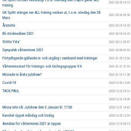
2021-03-26 14:10
träning.
GK Splitt stänger ner ALL träning veckan ut, t.o.m. söndag den 28
2021-03-24 09:30
Mars.
Årsmöte
2021-02-18 14:33
Bli stödmedlem 2021
2021-02-18 14:23
Stötta Ysta´
2021-02-12 09:07
Gympalek vårterminen 2021
2021-02-08 09:59
Förtydligande gällande in- och utgång i samband med träningar
2021-01-29 12:54
Vårterminsstart för tränings- och tävlingsgrupper V.4
2021-01-21 21:59
Missade ni årets julshow?
2021-01-14 11:38
Covid-19
2020-12-30 12:09
TACK PAUL
2020-12-22 14:16
2020-12-22 14:00
Missa inte vår Julshow den 3 Januari kl. 17:00
2020-12-21 14:42
Kansliet öppet måndag och tisdag
2020-12-20 12:59
Anmälan för vårterminen 2021 är öppen
2020-12-18 09:19