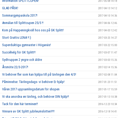
Information SPLITTCUPEN!
2017-05-08 14:18
GLAD PÅSK!
2017-04-13 14:12
Sommargympaskola 2017!
2017-04-10 14:36
Anmälan till Splittcupen 25/5 !!
2017-04-06 12:46
Kom på Happeningkväll hos oss på GK Splitt!
2017-04-03 12:42
Stort Grattis LENA !!:)
2017-03-25 14:27
Superduktiga gymnaster i Höganäs!
2017-03-22 15:00
Succéhelg för GK Splitt!!
2017-03-07 11:47
Sydtruppen 2 yngre och äldre
2017-03-03 15:26
Årsmöte 22/3-2017!
2017-02-14 15:36
Vi behöver fler som kan hjälpa till på tävlingen den 4/3!
2017-02-08 11:04
Påminnelse: Tävlingsdags- vi behöver Er hjälp!
2017-01-23 11:51
Våren 2017 uppsamlingsdatum för shopen
2017-01-17 15:59
Vi ska anordna en tävling, och behöver DIN hjälp!!
2017-01-13 10:38
Tack för den här terminen!!
2016-12-23 10:34
Vinnare av GK Splitt jubileumslotteri!!!!
2016-12-18 14:41