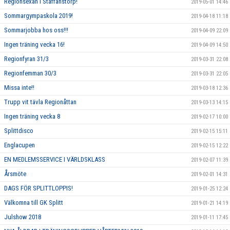
Regionsexan i Staffanstorp!
2019-05-01 14:46
Sommargympaskola 2019!
2019-04-18 11:18
Sommarjobba hos oss!!!
2019-04-09 22:09
Ingen träning vecka 16!
2019-04-09 14:50
Regionfyran 31/3
2019-03-31 22:08
Regionfemman 30/3
2019-03-31 22:05
Missa inte!!
2019-03-18 12:36
Trupp vit tävla Regionåttan
2019-03-13 14:15
Ingen träning vecka 8
2019-02-17 10:00
Splittdisco
2019-02-15 15:11
Englacupen
2019-02-15 12:22
EN MEDLEMSSERVICE I VÄRLDSKLASS
2019-02-07 11:39
Årsmöte
2019-02-01 14:31
DAGS FÖR SPLITTLOPPIS!
2019-01-25 12:24
Välkomna till GK Splitt
2019-01-21 14:19
Julshow 2018
2019-01-11 17:45