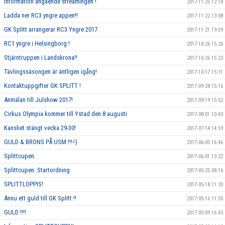
Information angående streamingen !
2017-11-25 12:18
Ladda ner RC3 yngre appen!!
2017-11-22 13:08
GK Splitt arrangerar RC3 Yngre 2017
2017-11-21 19:59
RC1 yngre i Helsingborg !
2017-10-26 15:26
Stjärntruppen i Landskrona!!
2017-10-26 15:23
Tävlingssäsongen är äntligen igång!
2017-10-17 15:11
Kontaktuppgifter GK SPLITT !
2017-09-28 15:16
Anmälan till Julshow 2017!
2017-09-19 15:52
Cirkus Olympia kommer till Ystad den 8 augusti
2017-08-01 10:43
Kansliet stängt vecka 29-30!
2017-07-14 14:59
GULD & BRONS PÅ USM !!!=)
2017-06-05 16:46
Splittcupen
2017-06-01 13:22
Splittcupen: Startordning
2017-05-25 08:16
SPLITTLOPPIS!
2017-05-18 11:20
Ännu ett guld till GK Splitt !!
2017-05-16 11:55
GULD !!!!
2017-05-09 16:43