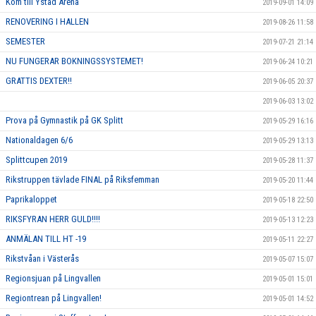
Kom till Ystad Arena
2019-09-01 14:09
RENOVERING I HALLEN
2019-08-26 11:58
SEMESTER
2019-07-21 21:14
NU FUNGERAR BOKNINGSSYSTEMET!
2019-06-24 10:21
GRATTIS DEXTER!!
2019-06-05 20:37
2019-06-03 13:02
Prova på Gymnastik på GK Splitt
2019-05-29 16:16
Nationaldagen 6/6
2019-05-29 13:13
Splittcupen 2019
2019-05-28 11:37
Rikstruppen tävlade FINAL på Riksfemman
2019-05-20 11:44
Paprikaloppet
2019-05-18 22:50
RIKSFYRAN HERR GULD!!!!
2019-05-13 12:23
ANMÄLAN TILL HT -19
2019-05-11 22:27
Rikstvåan i Västerås
2019-05-07 15:07
Regionsjuan på Lingvallen
2019-05-01 15:01
Regiontrean på Lingvallen!
2019-05-01 14:52