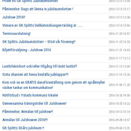
Priser till GK Splitts Jubileumslotteri
2016-12-15 13:54
Påminnelse: Dags att lämna in jubileumslotten !
2016-12-13 15:17
Julshow 2016!!
2016-12-13 13:36
Vinnare av GK Splitts Delikatesskungen-tävling är ......
2016-12-10 13:46
Terminsavslutning!
2016-11-23 14:57
GK Splitts Jubileumslotteri – Stöd vår förening!!
2016-11-22 14:33
Biljettförsäljning - Julshow 2016
2016-11-21 14:43
2016-11-17 12:12
Lastbilskörkort och/eller tillgång till täckt lastbil?
2016-11-15 13:04
Sista chansen att hinna beställa julklappar!!!
2016-11-14 13:26
Kom och se en GRATIS dansföreställning som genom ett språkmyller
2016-11-04 11:25
väcker tankar om kommunikation!
Nötförbud i Ystads kommuns lokaler
2016-10-26 14:00
Gemensamma träningstider till Julshowen!
2016-10-25 10:22
Påminnelse: Anmälan till julshow!!
2016-10-13 15:14
Anmälan till Julshowen 2016!!!
2016-09-28 14:57
GK Splitts 30-års jubileum !!
2016-09-06 12:31