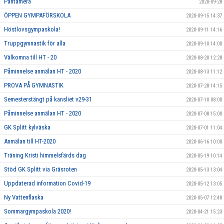
Pantamera
2020-09-28
ÖPPEN GYMPAFÖRSKOLA
2020-09-15 14:37
Höstlovsgympaskola!
2020-09-11 14:16
Truppgymnastik för alla
2020-09-10 14:00
Välkomna till HT - 20
2020-08-20 12:28
Påminnelse anmälan HT - 2020
2020-08-13 11:12
PROVA PÅ GYMNASTIK
2020-07-28 14:15
Semesterstängt på kansliet v29-31
2020-07-10 08:00
Påminnelse anmälan HT - 2020
2020-07-08 15:00
GK Splitt kylväska
2020-07-01 11:04
Anmälan till HT-2020
2020-06-16 10:00
Träning Kristi himmelsfärds dag
2020-05-19 10:14
Stöd GK Splitt via Gräsroten
2020-05-13 13:04
Uppdaterad information Covid-19
2020-05-12 13:05
Ny Vattenflaska
2020-05-07 12:48
Sommargympaskola 2020!
2020-04-21 15:23