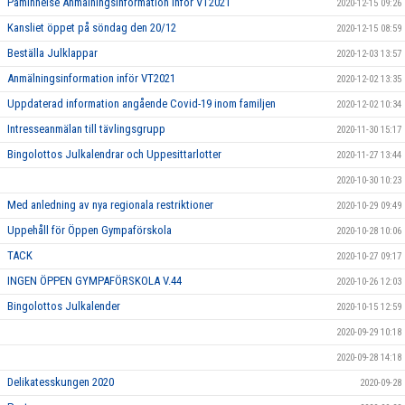
Påminnelse Anmälningsinformation inför VT2021
2020-12-15 09:26
Kansliet öppet på söndag den 20/12
2020-12-15 08:59
Beställa Julklappar
2020-12-03 13:57
Anmälningsinformation inför VT2021
2020-12-02 13:35
Uppdaterad information angående Covid-19 inom familjen
2020-12-02 10:34
Intresseanmälan till tävlingsgrupp
2020-11-30 15:17
Bingolottos Julkalendrar och Uppesittarlotter
2020-11-27 13:44
2020-10-30 10:23
Med anledning av nya regionala restriktioner
2020-10-29 09:49
Uppehåll för Öppen Gympaförskola
2020-10-28 10:06
TACK
2020-10-27 09:17
INGEN ÖPPEN GYMPAFÖRSKOLA V.44
2020-10-26 12:03
Bingolottos Julkalender
2020-10-15 12:59
2020-09-29 10:18
2020-09-28 14:18
Delikatesskungen 2020
2020-09-28