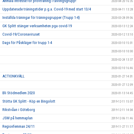
Anmäla intresse för provträning i tävlingsgrupp!
2020-04-20 16:35
Uppdaterade träningstider p.g.a. Covid-19 med start 13/4
2020-04-11 13:28
Inställda träningar för träningsgrupper (Trupp 1-4)
2020-03-28 09:06
GK Splitt stänger verksamheten pga covid-19
2020-03-13 12:24
Covid-19/Coronaviruset
2020-03-12 13:10
Dags för Påskläger för trupp 1-4
2020-03-10 15:01
2020-03-10 10:00
2020-02-24 13:37
2020-02-10 16:46
ACTIONKVÄLL
2020-01-27 14:01
2020-01-27 12:09
Bli Stödmedlem 2020
2020-01-13 14:45
Stötta GK Splitt - Köp en Bingolott
2019-12-11 15:07
Rikstvåan i Göteborg
2019-12-11 14:04
JSM på hemmaplan
2019-12-06 11:46
Regionfemman 24/11
2019-11-27 11:17