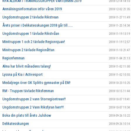
NYA ÅLDRAR I TRÄNINGSGRUPPER VÅRTERMIN 2019
2018-12-14 14:10
Anmälningsinformation inför våren 2019
2018-12-02 21:35
Ungdomstruppen 2 tävlade Rikstrean
2018-11-27 11:49
Årets priser i Delikatesskungen 2018 går till......
2018-11-25 14:34
Ungdomstruppen 1 tävlade Rikstvåan
2018-11-19 13:19
Minitruppen 1 och 2 tävlade Regionsjuan!
2018-11-19 12:57
Minitruppen 2 tävlade Regionåttan
2018-11-10 21:47
Regionfemman
2018-11-04 21:13
Alma har blivit månadens talang!
2018-11-02 11:00
Lyssna på Kia i Activesport
2018-11-02 10:55
Medaljregn över GK Splitts gymnaster på EM!
2018-10-23 15:25
RM - Truppen tävlade Riksfemman
2018-10-15 11:44
Ungdomstruppen 2 vann Storregiontrean!!
2018-10-07 19:41
Ungdomstruppen 2 Vann Riksfyran herr!!!
2018-10-07 19:34
Boka din plats till årets Julshow
2018-09-26 15:22
Delikatesskungen
2018-09-26 10:14