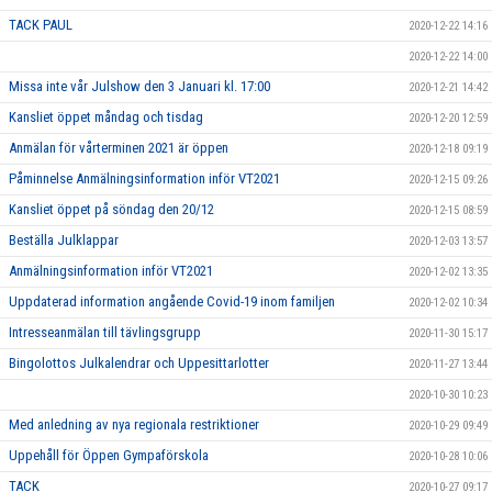
TACK PAUL
2020-12-22 14:16
2020-12-22 14:00
Missa inte vår Julshow den 3 Januari kl. 17:00
2020-12-21 14:42
Kansliet öppet måndag och tisdag
2020-12-20 12:59
Anmälan för vårterminen 2021 är öppen
2020-12-18 09:19
Påminnelse Anmälningsinformation inför VT2021
2020-12-15 09:26
Kansliet öppet på söndag den 20/12
2020-12-15 08:59
Beställa Julklappar
2020-12-03 13:57
Anmälningsinformation inför VT2021
2020-12-02 13:35
Uppdaterad information angående Covid-19 inom familjen
2020-12-02 10:34
Intresseanmälan till tävlingsgrupp
2020-11-30 15:17
Bingolottos Julkalendrar och Uppesittarlotter
2020-11-27 13:44
2020-10-30 10:23
Med anledning av nya regionala restriktioner
2020-10-29 09:49
Uppehåll för Öppen Gympaförskola
2020-10-28 10:06
TACK
2020-10-27 09:17