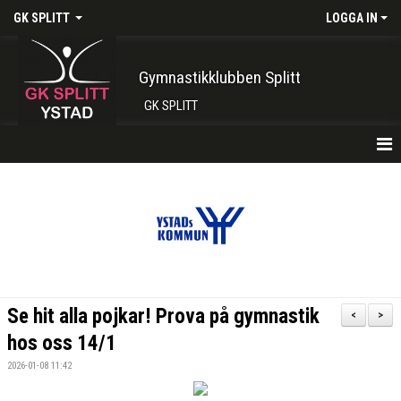
GK SPLITT
LOGGA IN
Gymnastikklubben Splitt
GK SPLITT
HEM
FÖRENINGEN
KONTAKT
BOKA PLATS HÄR
Se hit alla pojkar! Prova på gymnastik
<
>
INTRESSEANMÄLAN
hos oss 14/1
2026-01-08 11:42
SHOP