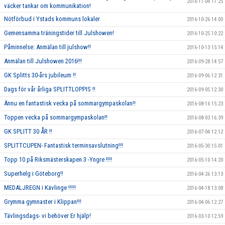
2016-11-04 11:25
väcker tankar om kommunikation!
Nötförbud i Ystads kommuns lokaler
2016-10-26 14:00
Gemensamma träningstider till Julshowen!
2016-10-25 10:22
Påminnelse: Anmälan till julshow!!
2016-10-13 15:14
Anmälan till Julshowen 2016!!!
2016-09-28 14:57
GK Splitts 30-års jubileum !!
2016-09-06 12:31
Dags för vår årliga SPLITTLOPPIS !!
2016-09-05 12:30
Ännu en fantastisk vecka på sommargympaskolan!!
2016-08-16 15:23
Toppen vecka på sommargympaskolan!!
2016-08-03 16:39
GK SPLITT 30 ÅR !!
2016-07-04 12:12
SPLITTCUPEN- Fantastisk terminsavslutning!!!
2016-05-30 15:01
Topp 10 på Riksmästerskapen 3 -Yngre !!!!
2016-05-10 14:20
Superhelg i Göteborg!!
2016-04-26 13:13
MEDALJREGN i Kävlinge !!!!!
2016-04-18 13:08
Grymma gymnaster i Klippan!!!
2016-04-06 12:27
Tävlingsdags- vi behöver Er hjälp!
2016-03-10 12:59