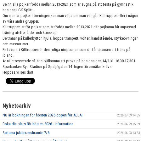
Se hit alla pojkar födda mellan 2013-2021 som är sugna på att testa på gymnastik
GRUPPER OCH TIDER
hos oss i GK Splitt.
Om man är pojke i föreningen kan man välja om man vill gå i Killtruppen eller i någon
STÖDMEDLEM
av våra andra grupper.
Killtruppen är för pojkar som är födda mellan 2013-2021 där pojkarna får anpassad
SPONSRING
träning utefter ålder och kunskap.
De tränar på kullerbyttor, hjula, hoppa trampett, volter, handstående, styrkeövningar
och massor mer.
FRÅGOR & SVAR
En favorit i Killtruppen är den roliga ninjabanan som de får chansen att träna på
ibland.
FUNKTIONÄRER
Är ni intresserade så är ni välkomna att prova på hos oss den 14/1 kl. 16.30-17.30 i
Sparbanken Syd Stadion på Spaljégatan 14. Ingen föranmälan krävs.
Hoppas vi ses där!
FRITIDSKORTET
Nyhetsarkiv
Nu är bokningen för hösten 2026 öppen för ALLA!
2026-07-09 14:35
Boka din plats för hösten 2026 - information
2026-06-29 15:39
Schema jubileumsfirande 7/6
2026-06-03 13:53