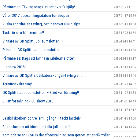
Påminnelse: Tävlingsdags- vi behöver Er hjälp!
2017-01-23 11:51
Våren 2017 uppsamlingsdatum för shopen
2017-01-17 15:59
Vi ska anordna en tävling, och behöver DIN hjälp!!
2017-01-13 10:38
Tack för den här terminen!!
2016-12-23 10:34
Vinnare av GK Splitt jubileumslotteri!!!!
2016-12-18 14:41
Priser till GK Splitts Jubileumslotteri
2016-12-15 13:54
Påminnelse: Dags att lämna in jubileumslotten !
2016-12-13 15:17
Julshow 2016!!
2016-12-13 13:36
Vinnare av GK Splitts Delikatesskungen-tävling är ......
2016-12-10 13:46
Terminsavslutning!
2016-11-23 14:57
GK Splitts Jubileumslotteri – Stöd vår förening!!
2016-11-22 14:33
Biljettförsäljning - Julshow 2016
2016-11-21 14:43
2016-11-17 12:12
Lastbilskörkort och/eller tillgång till täckt lastbil?
2016-11-15 13:04
Sista chansen att hinna beställa julklappar!!!
2016-11-14 13:26
Kom och se en GRATIS dansföreställning som genom ett språkmyller