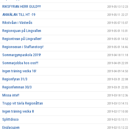
RIKSFYRAN HERR GULD!!!!
2019-05-13 12:23
ANMÄLAN TILL HT -19
2019-05-11 22:27
Rikstvåan i Västerås
2019-05-07 15:07
Regionsjuan på Lingvallen
2019-05-01 15:01
Regiontrean på Lingvallen!
2019-05-01 14:52
Regionsexan i Staffanstorp!
2019-05-01 14:46
Sommargympaskola 2019!
2019-04-18 11:18
Sommarjobba hos oss!!!
2019-04-09 22:09
Ingen träning vecka 16!
2019-04-09 14:50
Regionfyran 31/3
2019-03-31 22:08
Regionfemman 30/3
2019-03-31 22:05
Missa inte!!
2019-03-18 12:36
Trupp vit tävla Regionåttan
2019-03-13 14:15
Ingen träning vecka 8
2019-02-17 10:00
Splittdisco
2019-02-15 15:11
Englacupen
2019-02-15 12:22