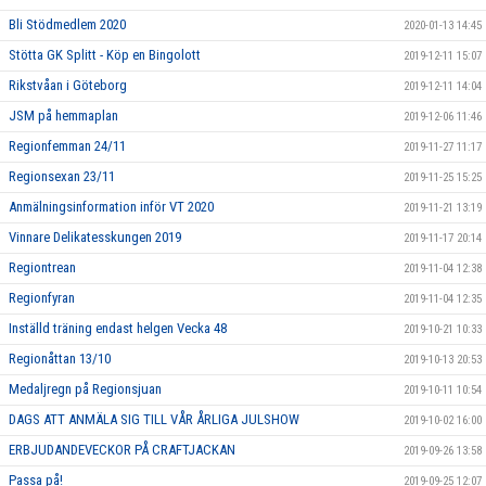
Bli Stödmedlem 2020
2020-01-13 14:45
Stötta GK Splitt - Köp en Bingolott
2019-12-11 15:07
Rikstvåan i Göteborg
2019-12-11 14:04
JSM på hemmaplan
2019-12-06 11:46
Regionfemman 24/11
2019-11-27 11:17
Regionsexan 23/11
2019-11-25 15:25
Anmälningsinformation inför VT 2020
2019-11-21 13:19
Vinnare Delikatesskungen 2019
2019-11-17 20:14
Regiontrean
2019-11-04 12:38
Regionfyran
2019-11-04 12:35
Inställd träning endast helgen Vecka 48
2019-10-21 10:33
Regionåttan 13/10
2019-10-13 20:53
Medaljregn på Regionsjuan
2019-10-11 10:54
DAGS ATT ANMÄLA SIG TILL VÅR ÅRLIGA JULSHOW
2019-10-02 16:00
ERBJUDANDEVECKOR PÅ CRAFTJACKAN
2019-09-26 13:58
Passa på!
2019-09-25 12:07