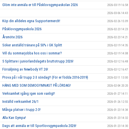
Glöm inte anmäla er till Påsklovsgympaskolan 2026
2026-03-19 16:58
2026-03-06 14:43
Köp din alldeles egna Supportermerch!
2026-02-26 15:09
Påsklovsgympaskola 2026
2026-02-23 14:23
Årsmöte 2026
2026-02-23 14:21
Söker anställd tränare på 50% i GK Splitt
2026-02-19 14:35
Vill du sommarjobba hos oss i sommar?
2026-02-19 14:08
5 Splittare i juniorlandslagets bruttotrupp 2026!
2026-02-12 16:48
Försäljning av Newbody VT 26!
2026-02-12 16:47
Prova på i vår trupp 2-3 söndag!! (För er födda 2016-2019)
2026-02-11 13:00
HÄNG MED SOM DEMOGYMNAST PÅ LÖRDAG!
2026-02-04 20:20
Verksamhet igång igen som vanligt!
2026-01-27 14:11
Inställd verksamhet 26/1
2026-01-26 12:55
Många platser i trupp 2-3!
2026-01-23 14:34
Alla Kan Gympa!
2026-01-23 14:32
Dags att anmäla er till Sportlovsgympaskola 2026!
2026-01-23 14:30