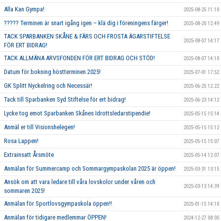
Alla Kan Gympa!
2025-08-25 11:10
????? Terminen är snart igång igen – klä dig i föreningens färger!
2025-08-20 12:49
TACK SPARBANKEN SKÅNE & FÄRS OCH FROSTA ÄGARSTIFTELSE
2025-08-07 14:17
FÖR ERT BIDRAG!
TACK ALLMÄNA ARVSFONDEN FÖR ERT BIDRAG OCH STÖD!
2025-08-07 14:10
Datum för bokning höstterminen 2025!
2025-07-01 17:52
GK Splitt Nyckelring och Necessär!
2025-06-25 12:22
Tack till Sparbanken Syd Stiftelse för ert bidrag!
2025-06-23 14:12
Lycke tog emot Sparbanken Skånes Idrottsledarstipendie!
2025-05-15 15:14
Anmäl er till Visionshelegen!
2025-05-15 15:12
Rosa Lappen!
2025-05-15 15:07
Extrainsatt Årsmöte
2025-05-14 12:07
Anmälan för Summercamp och Sommargympaskolan 2025 är öppen!
2025-03-31 13:15
Ansök om att vara ledare till våra lovskolor under våren och
2025-03-13 14:39
sommaren 2025!
Anmälan för Sportlovsgympaskola öppen!!
2025-01-15 14:10
Anmälan för tidigare medlemmar ÖPPEN!
2024-12-27 08:00