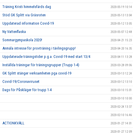
Träning Kristi himmelsfärds dag
2020-05-19 10:14
Stöd GK Splitt via Gräsroten
2020-05-13 13:04
Uppdaterad information Covid-19
2020-05-12 13:05
Ny Vattenflaska
2020-05-07 12:48
Sommargympaskola 2020!
2020-04-21 15:23
Anmäla intresse för provträning i tävlingsgrupp!
2020-04-20 16:35
Uppdaterade träningstider p.g.a. Covid-19 med start 13/4
2020-04-11 13:28
Inställda träningar för träningsgrupper (Trupp 1-4)
2020-03-28 09:06
GK Splitt stänger verksamheten pga covid-19
2020-03-13 12:24
Covid-19/Coronaviruset
2020-03-12 13:10
Dags för Påskläger för trupp 1-4
2020-03-10 15:01
2020-03-10 10:00
2020-02-24 13:37
2020-02-10 16:46
ACTIONKVÄLL
2020-01-27 14:01
2020-01-27 12:09