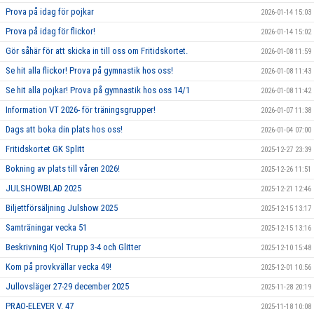
Prova på idag för pojkar
2026-01-14 15:03
Prova på idag för flickor!
2026-01-14 15:02
Gör såhär för att skicka in till oss om Fritidskortet.
2026-01-08 11:59
Se hit alla flickor! Prova på gymnastik hos oss!
2026-01-08 11:43
Se hit alla pojkar! Prova på gymnastik hos oss 14/1
2026-01-08 11:42
Information VT 2026- för träningsgrupper!
2026-01-07 11:38
Dags att boka din plats hos oss!
2026-01-04 07:00
Fritidskortet GK Splitt
2025-12-27 23:39
Bokning av plats till våren 2026!
2025-12-26 11:51
JULSHOWBLAD 2025
2025-12-21 12:46
Biljettförsäljning Julshow 2025
2025-12-15 13:17
Samträningar vecka 51
2025-12-15 13:16
Beskrivning Kjol Trupp 3-4 och Glitter
2025-12-10 15:48
Kom på provkvällar vecka 49!
2025-12-01 10:56
Jullovsläger 27-29 december 2025
2025-11-28 20:19
PRAO-ELEVER V. 47
2025-11-18 10:08