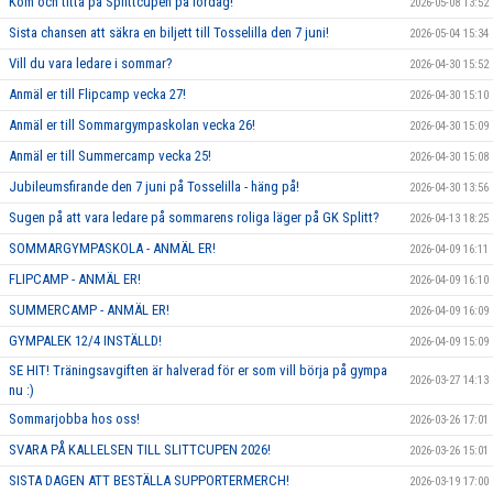
Kom och titta på Splittcupen på lördag!
2026-05-08 13:52
Sista chansen att säkra en biljett till Tosselilla den 7 juni!
2026-05-04 15:34
Vill du vara ledare i sommar?
2026-04-30 15:52
Anmäl er till Flipcamp vecka 27!
2026-04-30 15:10
Anmäl er till Sommargympaskolan vecka 26!
2026-04-30 15:09
Anmäl er till Summercamp vecka 25!
2026-04-30 15:08
Jubileumsfirande den 7 juni på Tosselilla - häng på!
2026-04-30 13:56
Sugen på att vara ledare på sommarens roliga läger på GK Splitt?
2026-04-13 18:25
SOMMARGYMPASKOLA - ANMÄL ER!
2026-04-09 16:11
FLIPCAMP - ANMÄL ER!
2026-04-09 16:10
SUMMERCAMP - ANMÄL ER!
2026-04-09 16:09
GYMPALEK 12/4 INSTÄLLD!
2026-04-09 15:09
SE HIT! Träningsavgiften är halverad för er som vill börja på gympa
2026-03-27 14:13
nu :)
Sommarjobba hos oss!
2026-03-26 17:01
SVARA PÅ KALLELSEN TILL SLITTCUPEN 2026!
2026-03-26 15:01
SISTA DAGEN ATT BESTÄLLA SUPPORTERMERCH!
2026-03-19 17:00