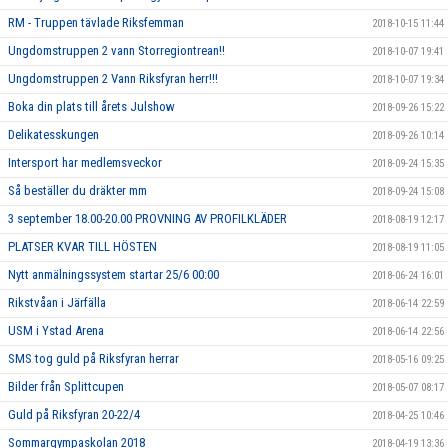
RM - Truppen tävlade Riksfemman
2018-10-15 11:44
Ungdomstruppen 2 vann Storregiontrean!!
2018-10-07 19:41
Ungdomstruppen 2 Vann Riksfyran herr!!!
2018-10-07 19:34
Boka din plats till årets Julshow
2018-09-26 15:22
Delikatesskungen
2018-09-26 10:14
Intersport har medlemsveckor
2018-09-24 15:35
Så beställer du dräkter mm
2018-09-24 15:08
3 september 18.00-20.00 PROVNING AV PROFILKLÄDER
2018-08-19 12:17
PLATSER KVAR TILL HÖSTEN
2018-08-19 11:05
Nytt anmälningssystem startar 25/6 00:00
2018-06-24 16:01
Rikstvåan i Järfälla
2018-06-14 22:59
USM i Ystad Arena
2018-06-14 22:56
SMS tog guld på Riksfyran herrar
2018-05-16 09:25
Bilder från Splittcupen
2018-05-07 08:17
Guld på Riksfyran 20-22/4
2018-04-25 10:46
Sommargympaskolan 2018
2018-04-19 13:36