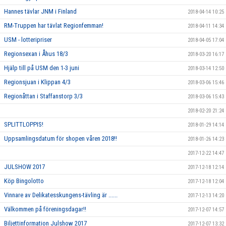
Hannes tävlar JNM i Finland
2018-04-14 10:25
RM-Truppen har tävlat Regionfemman!
2018-04-11 14:34
USM - lotteripriser
2018-04-05 17:04
Regionsexan i Åhus 18/3
2018-03-20 16:17
Hjälp till på USM den 1-3 juni
2018-03-14 12:50
Regionsjuan i Klippan 4/3
2018-03-06 15:46
Regionåttan i Staffanstorp 3/3
2018-03-06 15:43
2018-02-20 21:24
SPLITTLOPPIS!
2018-01-29 14:14
Uppsamlingsdatum för shopen våren 2018!!
2018-01-26 14:23
2017-12-22 14:47
JULSHOW 2017
2017-12-18 12:14
Köp Bingolotto
2017-12-18 12:04
Vinnare av Delikatesskungens-tävling är ......
2017-12-13 14:20
Välkommen på föreningsdagar!!
2017-12-07 14:57
Biljettinformation Julshow 2017
2017-12-07 13:32