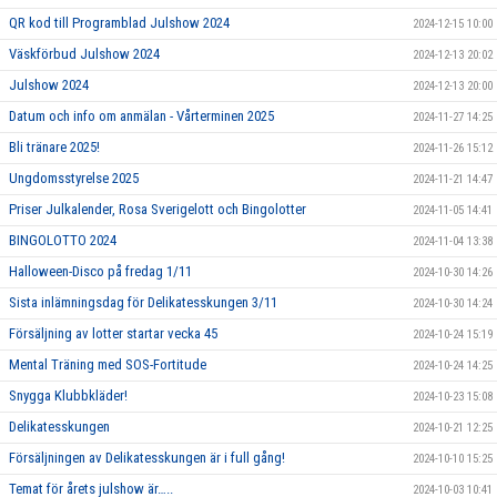
QR kod till Programblad Julshow 2024
2024-12-15 10:00
Väskförbud Julshow 2024
2024-12-13 20:02
Julshow 2024
2024-12-13 20:00
Datum och info om anmälan - Vårterminen 2025
2024-11-27 14:25
Bli tränare 2025!
2024-11-26 15:12
Ungdomsstyrelse 2025
2024-11-21 14:47
Priser Julkalender, Rosa Sverigelott och Bingolotter
2024-11-05 14:41
BINGOLOTTO 2024
2024-11-04 13:38
Halloween-Disco på fredag 1/11
2024-10-30 14:26
Sista inlämningsdag för Delikatesskungen 3/11
2024-10-30 14:24
Försäljning av lotter startar vecka 45
2024-10-24 15:19
Mental Träning med SOS-Fortitude
2024-10-24 14:25
Snygga Klubbkläder!
2024-10-23 15:08
Delikatesskungen
2024-10-21 12:25
Försäljningen av Delikatesskungen är i full gång!
2024-10-10 15:25
Temat för årets julshow är…..
2024-10-03 10:41