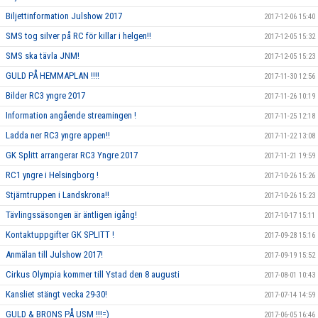
Biljettinformation Julshow 2017
2017-12-06 15:40
SMS tog silver på RC för killar i helgen!!
2017-12-05 15:32
SMS ska tävla JNM!
2017-12-05 15:23
GULD PÅ HEMMAPLAN !!!!
2017-11-30 12:56
Bilder RC3 yngre 2017
2017-11-26 10:19
Information angående streamingen !
2017-11-25 12:18
Ladda ner RC3 yngre appen!!
2017-11-22 13:08
GK Splitt arrangerar RC3 Yngre 2017
2017-11-21 19:59
RC1 yngre i Helsingborg !
2017-10-26 15:26
Stjärntruppen i Landskrona!!
2017-10-26 15:23
Tävlingssäsongen är äntligen igång!
2017-10-17 15:11
Kontaktuppgifter GK SPLITT !
2017-09-28 15:16
Anmälan till Julshow 2017!
2017-09-19 15:52
Cirkus Olympia kommer till Ystad den 8 augusti
2017-08-01 10:43
Kansliet stängt vecka 29-30!
2017-07-14 14:59
GULD & BRONS PÅ USM !!!=)
2017-06-05 16:46