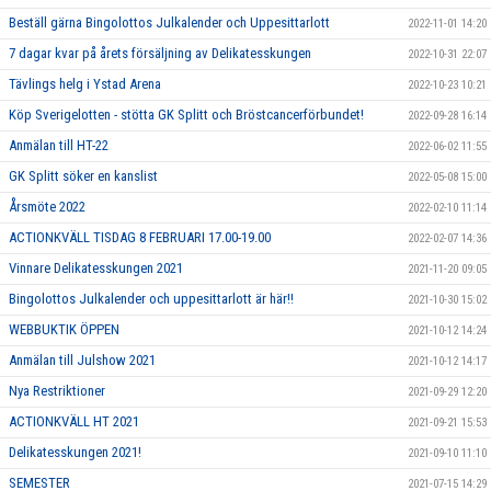
Beställ gärna Bingolottos Julkalender och Uppesittarlott
2022-11-01 14:20
7 dagar kvar på årets försäljning av Delikatesskungen
2022-10-31 22:07
Tävlings helg i Ystad Arena
2022-10-23 10:21
Köp Sverigelotten - stötta GK Splitt och Bröstcancerförbundet!
2022-09-28 16:14
Anmälan till HT-22
2022-06-02 11:55
GK Splitt söker en kanslist
2022-05-08 15:00
Årsmöte 2022
2022-02-10 11:14
ACTIONKVÄLL TISDAG 8 FEBRUARI 17.00-19.00
2022-02-07 14:36
Vinnare Delikatesskungen 2021
2021-11-20 09:05
Bingolottos Julkalender och uppesittarlott är här!!
2021-10-30 15:02
WEBBUKTIK ÖPPEN
2021-10-12 14:24
Anmälan till Julshow 2021
2021-10-12 14:17
Nya Restriktioner
2021-09-29 12:20
ACTIONKVÄLL HT 2021
2021-09-21 15:53
Delikatesskungen 2021!
2021-09-10 11:10
SEMESTER
2021-07-15 14:29