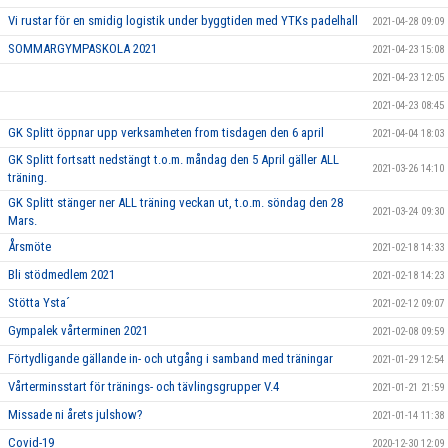
Vi rustar för en smidig logistik under byggtiden med YTKs padelhall
2021-04-28 09:09
SOMMARGYMPASKOLA 2021
2021-04-23 15:08
2021-04-23 12:05
2021-04-23 08:45
GK Splitt öppnar upp verksamheten from tisdagen den 6 april
2021-04-04 18:03
GK Splitt fortsatt nedstängt t.o.m. måndag den 5 April gäller ALL
2021-03-26 14:10
träning.
GK Splitt stänger ner ALL träning veckan ut, t.o.m. söndag den 28
2021-03-24 09:30
Mars.
Årsmöte
2021-02-18 14:33
Bli stödmedlem 2021
2021-02-18 14:23
Stötta Ysta´
2021-02-12 09:07
Gympalek vårterminen 2021
2021-02-08 09:59
Förtydligande gällande in- och utgång i samband med träningar
2021-01-29 12:54
Vårterminsstart för tränings- och tävlingsgrupper V.4
2021-01-21 21:59
Missade ni årets julshow?
2021-01-14 11:38
Covid-19
2020-12-30 12:09