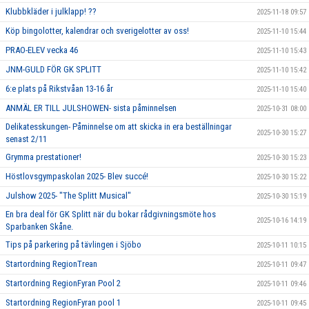
Klubbkläder i julklapp! ??
2025-11-18 09:57
Köp bingolotter, kalendrar och sverigelotter av oss!
2025-11-10 15:44
PRAO-ELEV vecka 46
2025-11-10 15:43
JNM-GULD FÖR GK SPLITT
2025-11-10 15:42
6:e plats på Rikstvåan 13-16 år
2025-11-10 15:40
ANMÄL ER TILL JULSHOWEN- sista påminnelsen
2025-10-31 08:00
Delikatesskungen- Påminnelse om att skicka in era beställningar
2025-10-30 15:27
senast 2/11
Grymma prestationer!
2025-10-30 15:23
Höstlovsgympaskolan 2025- Blev succé!
2025-10-30 15:22
Julshow 2025- "The Splitt Musical"
2025-10-30 15:19
En bra deal för GK Splitt när du bokar rådgivningsmöte hos
2025-10-16 14:19
Sparbanken Skåne.
Tips på parkering på tävlingen i Sjöbo
2025-10-11 10:15
Startordning RegionTrean
2025-10-11 09:47
Startordning RegionFyran Pool 2
2025-10-11 09:46
Startordning RegionFyran pool 1
2025-10-11 09:45