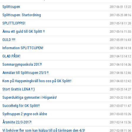
Splittcupen
2017-06-01 13:22
Splittcupen: Startordning
2017-05-25 08:16
SPLITTLOPPIS!
2017-05-18 11:20
Ännu ett guld till GK Splitt !!
2017-05-16 11:55
GULD !!!!
2017-05-09 16:43
Information SPLITTCUPEN!
2017-05-08 14:18
GLAD PÅSK!
2017-04-13 14:12
Sommargympaskola 2017!
2017-04-10 14:36
Anmälan till Splittcupen 25/5 !!
2017-04-06 12:46
Kom på Happeningkväll hos oss på GK Splitt!
2017-04-03 12:42
Stort Grattis LENA !!:)
2017-03-25 14:27
Superduktiga gymnaster i Höganäs!
2017-03-22 15:00
Succéhelg för GK Splitt!!
2017-03-07 11:47
Sydtruppen 2 yngre och äldre
2017-03-03 15:26
Årsmöte 22/3-2017!
2017-02-14 15:36
Vi behöver fler som kan hjälpa till på tävlingen den 4/3!
2017-02-08 11:04