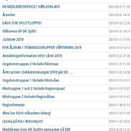
EN MEDLEMSSERVICE I VÄRLDSKLASS
2019-02-07 11:39
Årsmöte
2019-02-01 14:31
DAGS FÖR SPLITTLOPPIS!
2019-01-25 12:24
Välkomna till GK Splitt
2019-01-21 14:19
Julshow 2018
2019-01-11 17:45
NYA ÅLDRAR I TRÄNINGSGRUPPER VÅRTERMIN 2019
2018-12-14 14:10
Anmälningsinformation inför våren 2019
2018-12-02 21:35
Ungdomstruppen 2 tävlade Rikstrean
2018-11-27 11:49
Årets priser i Delikatesskungen 2018 går till......
2018-11-25 14:34
Ungdomstruppen 1 tävlade Rikstvåan
2018-11-19 13:19
Minitruppen 1 och 2 tävlade Regionsjuan!
2018-11-19 12:57
Minitruppen 2 tävlade Regionåttan
2018-11-10 21:47
Regionfemman
2018-11-04 21:13
Alma har blivit månadens talang!
2018-11-02 11:00
Lyssna på Kia i Activesport
2018-11-02 10:55
Medaljregn över GK Splitts gymnaster på EM!
2018-10-23 15:25