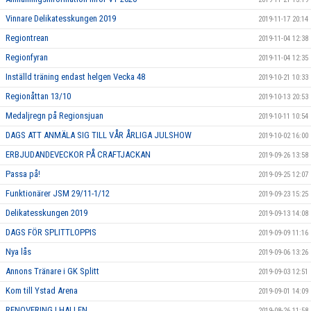
Vinnare Delikatesskungen 2019
2019-11-17 20:14
Regiontrean
2019-11-04 12:38
Regionfyran
2019-11-04 12:35
Inställd träning endast helgen Vecka 48
2019-10-21 10:33
Regionåttan 13/10
2019-10-13 20:53
Medaljregn på Regionsjuan
2019-10-11 10:54
DAGS ATT ANMÄLA SIG TILL VÅR ÅRLIGA JULSHOW
2019-10-02 16:00
ERBJUDANDEVECKOR PÅ CRAFTJACKAN
2019-09-26 13:58
Passa på!
2019-09-25 12:07
Funktionärer JSM 29/11-1/12
2019-09-23 15:25
Delikatesskungen 2019
2019-09-13 14:08
DAGS FÖR SPLITTLOPPIS
2019-09-09 11:16
Nya lås
2019-09-06 13:26
Annons Tränare i GK Splitt
2019-09-03 12:51
Kom till Ystad Arena
2019-09-01 14:09
RENOVERING I HALLEN
2019-08-26 11:58