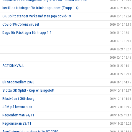
Inställda träningar för träningsgrupper (Trupp 1-4)
2020-03-28 09:06
GK Splitt stänger verksamheten pga covid-19
2020-03-13 12:24
Covid-19/Coronaviruset
2020-03-12 13:10
Dags för Påskläger för trupp 1-4
2020-03-10 15:01
2020-03-10 10:00
2020-02-24 13:37
2020-02-10 16:46
ACTIONKVÄLL
2020-01-27 14:01
2020-01-27 12:09
Bli Stödmedlem 2020
2020-01-13 14:45
Stötta GK Splitt - Köp en Bingolott
2019-12-11 15:07
Rikstvåan i Göteborg
2019-12-11 14:04
JSM på hemmaplan
2019-12-06 11:46
Regionfemman 24/11
2019-11-27 11:17
Regionsexan 23/11
2019-11-25 15:25
Anmälningsinformation inför VT 2020
2019-11-21 13:19