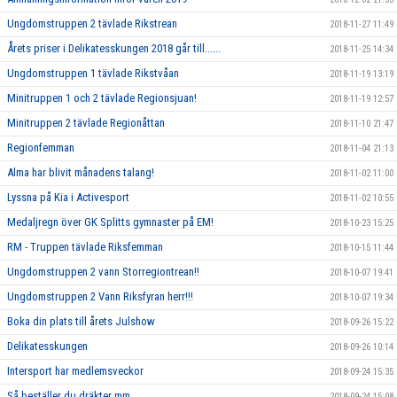
Ungdomstruppen 2 tävlade Rikstrean
2018-11-27 11:49
Årets priser i Delikatesskungen 2018 går till......
2018-11-25 14:34
Ungdomstruppen 1 tävlade Rikstvåan
2018-11-19 13:19
Minitruppen 1 och 2 tävlade Regionsjuan!
2018-11-19 12:57
Minitruppen 2 tävlade Regionåttan
2018-11-10 21:47
Regionfemman
2018-11-04 21:13
Alma har blivit månadens talang!
2018-11-02 11:00
Lyssna på Kia i Activesport
2018-11-02 10:55
Medaljregn över GK Splitts gymnaster på EM!
2018-10-23 15:25
RM - Truppen tävlade Riksfemman
2018-10-15 11:44
Ungdomstruppen 2 vann Storregiontrean!!
2018-10-07 19:41
Ungdomstruppen 2 Vann Riksfyran herr!!!
2018-10-07 19:34
Boka din plats till årets Julshow
2018-09-26 15:22
Delikatesskungen
2018-09-26 10:14
Intersport har medlemsveckor
2018-09-24 15:35
Så beställer du dräkter mm
2018-09-24 15:08