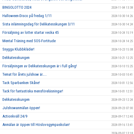
BINGOLOTTO 2024
2024-11-04 13:38
Halloween-Disco på fredag 1/11
2024-10-30 14:26
Sista inlämningsdag för Delikatesskungen 3/11
2024-10-30 14:24
Försäljning av lotter startar vecka 45
2024-10-24 15:19
Mental Träning med SOS-Fortitude
2024-10-24 14:25
Snygga Klubbkläder!
2024-10-23 15:08
Delikatesskungen
2024-10-21 12:25
Försäljningen av Delikatesskungen är i full gång!
2024-10-10 15:25
Temat för årets julshow är…..
2024-10-03 10:41
Tack Sparbanken Skåne!
2024-10-01 12:56
Tack för fantastiska mensföreläsningar!
2024-10-01 12:51
Delikatesskungen
2024-09-23 12:24
Julshowanmälan öppen!
2024-09-23 07:00
Actionkväll 24/9
2024-09-17 12:40
Anmälan är öppen till Höslovsgympaskolan!
2024-09-16 13:41
2024-09-02 13:18