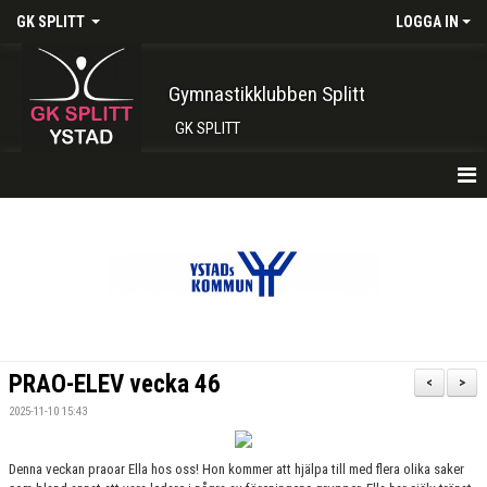
GK SPLITT
LOGGA IN
Gymnastikklubben Splitt
GK SPLITT
HEM
FÖRENINGEN
KONTAKT
BOKA PLATS HÄR
PRAO-ELEV vecka 46
<
>
INTRESSEANMÄLAN
2025-11-10 15:43
SHOP
Denna veckan praoar Ella hos oss! Hon kommer att hjälpa till med flera olika saker