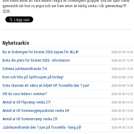
som bland annat att vara ledare i några av föreningens grupper. Ella har själv tränat
GRUPPER OCH TIDER
gymnastik när hon va yngre och ser fram emot en härlig vecka i vår gemenskap💜
👏🏼
STÖDMEDLEM
SPONSRING
Nyhetsarkiv
FRÅGOR & SVAR
Nu är bokningen för hösten 2026 öppen för ALLA!
2026-07-09 14:35
FUNKTIONÄRER
Boka din plats för hösten 2026 - information
2026-06-29 15:39
Schema jubileumsfirande 7/6
FRITIDSKORTET
2026-06-03 13:53
Kom och titta på Splittcupen på lördag!
2026-05-08 13:52
Sista chansen att säkra en biljett till Tosselilla den 7 juni!
2026-05-04 15:34
Vill du vara ledare i sommar?
2026-04-30 15:52
Anmäl er till Flipcamp vecka 27!
2026-04-30 15:10
Anmäl er till Sommargympaskolan vecka 26!
2026-04-30 15:09
Anmäl er till Summercamp vecka 25!
2026-04-30 15:08
Jubileumsfirande den 7 juni på Tosselilla - häng på!
2026-04-30 13:56