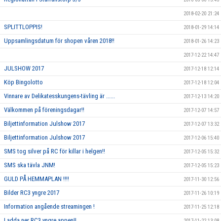
2018-02-20 21:24
SPLITTLOPPIS!
2018-01-29 14:14
Uppsamlingsdatum för shopen våren 2018!!
2018-01-26 14:23
2017-12-22 14:47
JULSHOW 2017
2017-12-18 12:14
Köp Bingolotto
2017-12-18 12:04
Vinnare av Delikatesskungens-tävling är ......
2017-12-13 14:20
Välkommen på föreningsdagar!!
2017-12-07 14:57
Biljettinformation Julshow 2017
2017-12-07 13:32
Biljettinformation Julshow 2017
2017-12-06 15:40
SMS tog silver på RC för killar i helgen!!
2017-12-05 15:32
SMS ska tävla JNM!
2017-12-05 15:23
GULD PÅ HEMMAPLAN !!!!
2017-11-30 12:56
Bilder RC3 yngre 2017
2017-11-26 10:19
Information angående streamingen !
2017-11-25 12:18
Ladda ner RC3 yngre appen!!
2017-11-22 13:08