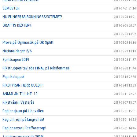
SEMESTER
2019-07-21 21:14
NU FUNGERAR BOKNINGSSYSTEMET!
2019-06-24 10:21
GRATTIS DEXTER!!
2019-06-05 20:37
2019-06-03 13:02
Prova på Gymnastik på GK Splitt
2019-05-29 16:16
Nationaldagen 6/6
2019-05-29 13:13
Splittcupen 2019
2019-05-28 11:37
Rikstruppen tävlade FINAL på Riksfemman
2019-05-20 11:44
Paprikaloppet
2019-05-18 22:50
RIKSFYRAN HERR GULD!!!!
2019-05-13 12:23
ANMÄLAN TILL HT -19
2019-05-11 22:27
Rikstvåan i Västerås
2019-05-07 15:07
Regionsjuan på Lingvallen
2019-05-01 15:01
Regiontrean på Lingvallen!
2019-05-01 14:52
Regionsexan i Staffanstorp!
2019-05-01 14:46
Sommargympaskola 2019!
2019-04-18 11:18