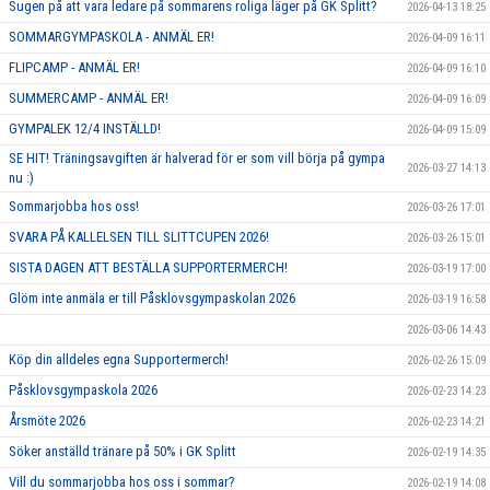
Sugen på att vara ledare på sommarens roliga läger på GK Splitt?
2026-04-13 18:25
SOMMARGYMPASKOLA - ANMÄL ER!
2026-04-09 16:11
FLIPCAMP - ANMÄL ER!
2026-04-09 16:10
SUMMERCAMP - ANMÄL ER!
2026-04-09 16:09
GYMPALEK 12/4 INSTÄLLD!
2026-04-09 15:09
SE HIT! Träningsavgiften är halverad för er som vill börja på gympa
2026-03-27 14:13
nu :)
Sommarjobba hos oss!
2026-03-26 17:01
SVARA PÅ KALLELSEN TILL SLITTCUPEN 2026!
2026-03-26 15:01
SISTA DAGEN ATT BESTÄLLA SUPPORTERMERCH!
2026-03-19 17:00
Glöm inte anmäla er till Påsklovsgympaskolan 2026
2026-03-19 16:58
2026-03-06 14:43
Köp din alldeles egna Supportermerch!
2026-02-26 15:09
Påsklovsgympaskola 2026
2026-02-23 14:23
Årsmöte 2026
2026-02-23 14:21
Söker anställd tränare på 50% i GK Splitt
2026-02-19 14:35
Vill du sommarjobba hos oss i sommar?
2026-02-19 14:08