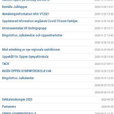
Beställa Julklappar
2020-12-03 13:57
Anmälningsinformation inför VT2021
2020-12-02 13:35
Uppdaterad information angående Covid-19 inom familjen
2020-12-02 10:34
Intresseanmälan till tävlingsgrupp
2020-11-30 15:17
Bingolottos Julkalendrar och Uppesittarlotter
2020-11-27 13:44
2020-10-30 10:23
Med anledning av nya regionala restriktioner
2020-10-29 09:49
Uppehåll för Öppen Gympaförskola
2020-10-28 10:06
TACK
2020-10-27 09:17
INGEN ÖPPEN GYMPAFÖRSKOLA V.44
2020-10-26 12:03
Bingolottos Julkalender
2020-10-15 12:59
2020-09-29 10:18
2020-09-28 14:18
Delikatesskungen 2020
2020-09-28
Pantamera
2020-09-28
ÖPPEN GYMPAFÖRSKOLA
2020-09-15 14:37