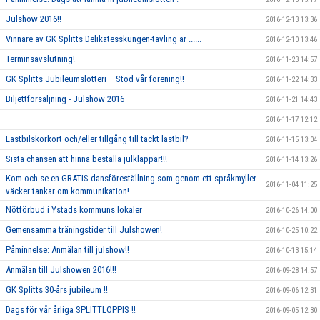
Julshow 2016!!
2016-12-13 13:36
Vinnare av GK Splitts Delikatesskungen-tävling är ......
2016-12-10 13:46
Terminsavslutning!
2016-11-23 14:57
GK Splitts Jubileumslotteri – Stöd vår förening!!
2016-11-22 14:33
Biljettförsäljning - Julshow 2016
2016-11-21 14:43
2016-11-17 12:12
Lastbilskörkort och/eller tillgång till täckt lastbil?
2016-11-15 13:04
Sista chansen att hinna beställa julklappar!!!
2016-11-14 13:26
Kom och se en GRATIS dansföreställning som genom ett språkmyller
2016-11-04 11:25
väcker tankar om kommunikation!
Nötförbud i Ystads kommuns lokaler
2016-10-26 14:00
Gemensamma träningstider till Julshowen!
2016-10-25 10:22
Påminnelse: Anmälan till julshow!!
2016-10-13 15:14
Anmälan till Julshowen 2016!!!
2016-09-28 14:57
GK Splitts 30-års jubileum !!
2016-09-06 12:31
Dags för vår årliga SPLITTLOPPIS !!
2016-09-05 12:30