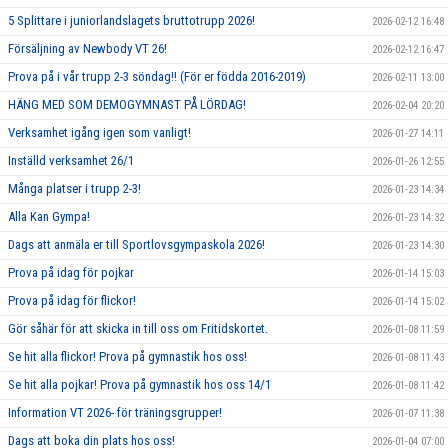
5 Splittare i juniorlandslagets bruttotrupp 2026!
2026-02-12 16:48
Försäljning av Newbody VT 26!
2026-02-12 16:47
Prova på i vår trupp 2-3 söndag!! (För er födda 2016-2019)
2026-02-11 13:00
HÄNG MED SOM DEMOGYMNAST PÅ LÖRDAG!
2026-02-04 20:20
Verksamhet igång igen som vanligt!
2026-01-27 14:11
Inställd verksamhet 26/1
2026-01-26 12:55
Många platser i trupp 2-3!
2026-01-23 14:34
Alla Kan Gympa!
2026-01-23 14:32
Dags att anmäla er till Sportlovsgympaskola 2026!
2026-01-23 14:30
Prova på idag för pojkar
2026-01-14 15:03
Prova på idag för flickor!
2026-01-14 15:02
Gör såhär för att skicka in till oss om Fritidskortet.
2026-01-08 11:59
Se hit alla flickor! Prova på gymnastik hos oss!
2026-01-08 11:43
Se hit alla pojkar! Prova på gymnastik hos oss 14/1
2026-01-08 11:42
Information VT 2026- för träningsgrupper!
2026-01-07 11:38
Dags att boka din plats hos oss!
2026-01-04 07:00