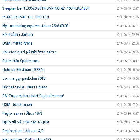
3 september 18.00-20.00 PROVNING AV PROFILKLÄDER
2018-08-19 12:17
PLATSER KVAR TILL HÖSTEN
2018-08-19 11:05
Nytt anmälningssystem startar 25/6 00:00
2018-06-24 16:01
Rikstvåan i Järfälla
2018-06-14 22:59
USM i Ystad Arena
2018-06-14 22:56
SMS tog guld på Riksfyran herrar
2018-05-16 09:25
Bilder från Splittcupen
2018-05-07 08:17
Guld på Riksfyran 20-22/4
2018-04-25 10:46
Sommargympaskolan 2018
2018-04-19 13:36
Hannes tävlar JNM i Finland
2018-04-14 10:25
RM-Truppen har tävlat Regionfemman!
2018-04-11 14:34
USM - lotteripriser
2018-04-05 17:04
Regionsexan i Åhus 18/3
2018-03-20 16:17
Hjälp till på USM den 1-3 juni
2018-03-14 12:50
Regionsjuan i Klippan 4/3
2018-03-06 15:46
Regionåttan i Staffanstorp 3/3
2018-03-06 15:43