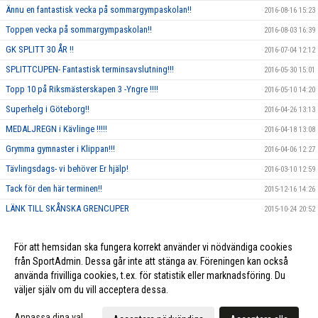
Ännu en fantastisk vecka på sommargympaskolan!!
2016-08-16 15:23
Toppen vecka på sommargympaskolan!!
2016-08-03 16:39
GK SPLITT 30 ÅR !!
2016-07-04 12:12
SPLITTCUPEN- Fantastisk terminsavslutning!!!
2016-05-30 15:01
Topp 10 på Riksmästerskapen 3 -Yngre !!!!
2016-05-10 14:20
Superhelg i Göteborg!!
2016-04-26 13:13
MEDALJREGN i Kävlinge !!!!!
2016-04-18 13:08
Grymma gymnaster i Klippan!!!
2016-04-06 12:27
Tävlingsdags- vi behöver Er hjälp!
2016-03-10 12:59
Tack för den här terminen!!
2015-12-16 14:26
LÄNK TILL SKÅNSKA GRENCUPER
2015-10-24 20:52
Rosa träning!
2015-10-01 23:17
För att hemsidan ska fungera korrekt använder vi nödvändiga cookies
Vi ska annordna en tävling, och behöver DIN hjälp!!
2015-09-10 13:26
från SportAdmin. Dessa går inte att stänga av. Föreningen kan också
använda frivilliga cookies, t.ex. för statistik eller marknadsföring. Du
väljer själv om du vill acceptera dessa.
Cookie-inställningar
Gå till Webbversion
Anpassa dina val