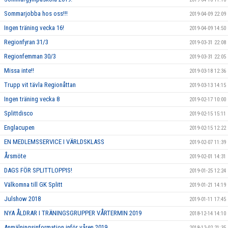
Sommarjobba hos oss!!!
2019-04-09 22:09
Ingen träning vecka 16!
2019-04-09 14:50
Regionfyran 31/3
2019-03-31 22:08
Regionfemman 30/3
2019-03-31 22:05
Missa inte!!
2019-03-18 12:36
Trupp vit tävla Regionåttan
2019-03-13 14:15
Ingen träning vecka 8
2019-02-17 10:00
Splittdisco
2019-02-15 15:11
Englacupen
2019-02-15 12:22
EN MEDLEMSSERVICE I VÄRLDSKLASS
2019-02-07 11:39
Årsmöte
2019-02-01 14:31
DAGS FÖR SPLITTLOPPIS!
2019-01-25 12:24
Välkomna till GK Splitt
2019-01-21 14:19
Julshow 2018
2019-01-11 17:45
NYA ÅLDRAR I TRÄNINGSGRUPPER VÅRTERMIN 2019
2018-12-14 14:10
Anmälningsinformation inför våren 2019
2018-12-02 21:35