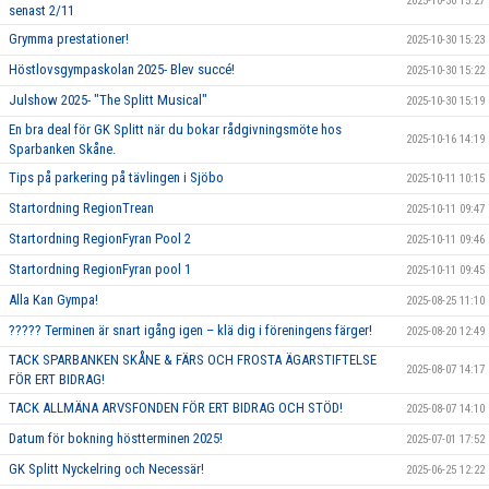
2025-10-30 15:27
senast 2/11
Grymma prestationer!
2025-10-30 15:23
Höstlovsgympaskolan 2025- Blev succé!
2025-10-30 15:22
Julshow 2025- "The Splitt Musical"
2025-10-30 15:19
En bra deal för GK Splitt när du bokar rådgivningsmöte hos
2025-10-16 14:19
Sparbanken Skåne.
Tips på parkering på tävlingen i Sjöbo
2025-10-11 10:15
Startordning RegionTrean
2025-10-11 09:47
Startordning RegionFyran Pool 2
2025-10-11 09:46
Startordning RegionFyran pool 1
2025-10-11 09:45
Alla Kan Gympa!
2025-08-25 11:10
????? Terminen är snart igång igen – klä dig i föreningens färger!
2025-08-20 12:49
TACK SPARBANKEN SKÅNE & FÄRS OCH FROSTA ÄGARSTIFTELSE
2025-08-07 14:17
FÖR ERT BIDRAG!
TACK ALLMÄNA ARVSFONDEN FÖR ERT BIDRAG OCH STÖD!
2025-08-07 14:10
Datum för bokning höstterminen 2025!
2025-07-01 17:52
GK Splitt Nyckelring och Necessär!
2025-06-25 12:22