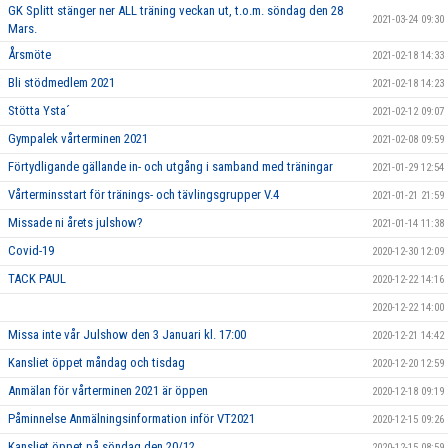
GK Splitt stänger ner ALL träning veckan ut, t.o.m. söndag den 28
2021-03-24 09:30
Mars.
Årsmöte
2021-02-18 14:33
Bli stödmedlem 2021
2021-02-18 14:23
Stötta Ysta´
2021-02-12 09:07
Gympalek vårterminen 2021
2021-02-08 09:59
Förtydligande gällande in- och utgång i samband med träningar
2021-01-29 12:54
Vårterminsstart för tränings- och tävlingsgrupper V.4
2021-01-21 21:59
Missade ni årets julshow?
2021-01-14 11:38
Covid-19
2020-12-30 12:09
TACK PAUL
2020-12-22 14:16
2020-12-22 14:00
Missa inte vår Julshow den 3 Januari kl. 17:00
2020-12-21 14:42
Kansliet öppet måndag och tisdag
2020-12-20 12:59
Anmälan för vårterminen 2021 är öppen
2020-12-18 09:19
Påminnelse Anmälningsinformation inför VT2021
2020-12-15 09:26
Kansliet öppet på söndag den 20/12
2020-12-15 08:59