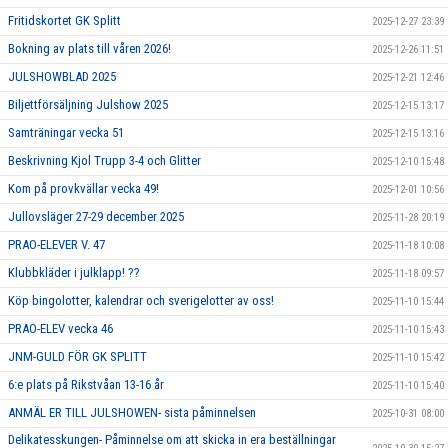
Fritidskortet GK Splitt
2025-12-27 23:39
Bokning av plats till våren 2026!
2025-12-26 11:51
JULSHOWBLAD 2025
2025-12-21 12:46
Biljettförsäljning Julshow 2025
2025-12-15 13:17
Samträningar vecka 51
2025-12-15 13:16
Beskrivning Kjol Trupp 3-4 och Glitter
2025-12-10 15:48
Kom på provkvällar vecka 49!
2025-12-01 10:56
Jullovsläger 27-29 december 2025
2025-11-28 20:19
PRAO-ELEVER V. 47
2025-11-18 10:08
Klubbkläder i julklapp! ??
2025-11-18 09:57
Köp bingolotter, kalendrar och sverigelotter av oss!
2025-11-10 15:44
PRAO-ELEV vecka 46
2025-11-10 15:43
JNM-GULD FÖR GK SPLITT
2025-11-10 15:42
6:e plats på Rikstvåan 13-16 år
2025-11-10 15:40
ANMÄL ER TILL JULSHOWEN- sista påminnelsen
2025-10-31 08:00
Delikatesskungen- Påminnelse om att skicka in era beställningar