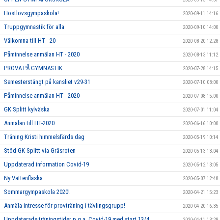
Höstlovsgympaskola!
2020-09-11 14:16
Truppgymnastik för alla
2020-09-10 14:00
Välkomna till HT - 20
2020-08-20 12:28
Påminnelse anmälan HT - 2020
2020-08-13 11:12
PROVA PÅ GYMNASTIK
2020-07-28 14:15
Semesterstängt på kansliet v29-31
2020-07-10 08:00
Påminnelse anmälan HT - 2020
2020-07-08 15:00
GK Splitt kylväska
2020-07-01 11:04
Anmälan till HT-2020
2020-06-16 10:00
Träning Kristi himmelsfärds dag
2020-05-19 10:14
Stöd GK Splitt via Gräsroten
2020-05-13 13:04
Uppdaterad information Covid-19
2020-05-12 13:05
Ny Vattenflaska
2020-05-07 12:48
Sommargympaskola 2020!
2020-04-21 15:23
Anmäla intresse för provträning i tävlingsgrupp!
2020-04-20 16:35
Uppdaterade träningstider p.g.a. Covid-19 med start 13/4
2020-04-11 13:28