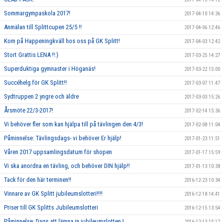
Sommargympaskola 2017!
2017-04-10 14:36
Anmälan till Splittcupen 25/5 !!
2017-04-06 12:46
Kom på Happeningkväll hos oss på GK Splitt!
2017-04-03 12:42
Stort Grattis LENA !!:)
2017-03-25 14:27
Superduktiga gymnaster i Höganäs!
2017-03-22 15:00
Succéhelg för GK Splitt!!
2017-03-07 11:47
Sydtruppen 2 yngre och äldre
2017-03-03 15:26
Årsmöte 22/3-2017!
2017-02-14 15:36
Vi behöver fler som kan hjälpa till på tävlingen den 4/3!
2017-02-08 11:04
Påminnelse: Tävlingsdags- vi behöver Er hjälp!
2017-01-23 11:51
Våren 2017 uppsamlingsdatum för shopen
2017-01-17 15:59
Vi ska anordna en tävling, och behöver DIN hjälp!!
2017-01-13 10:38
Tack för den här terminen!!
2016-12-23 10:34
Vinnare av GK Splitt jubileumslotteri!!!!
2016-12-18 14:41
Priser till GK Splitts Jubileumslotteri
2016-12-15 13:54
Påminnelse: Dags att lämna in jubileumslotten !
2016-12-13 15:17