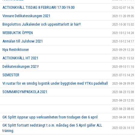
ACTIONKVÄLL TISDAG 8 FEBRUARI 17.00-19.00
2022-02-07 14:36
Vinnare Delikatesskungen 2021
2021-11-20 09:05
Bingolottos Julkalender och uppesittarlott är här!!
2021-10-30 15:02
WEBBUKTIK ÖPPEN
2021-10-12 14:24
Anmälan till Julshow 2021
2021-10-12 14:17
Nya Restriktioner
2021-09-29 12:20
ACTIONKVÄLL HT 2021
2021-09-21 15:53
Delikatesskungen 2021!
2021-09-10 11:10
SEMESTER
2021-07-15 14:29
Vi rustar för en smidig logistik under byggtiden med YTKs padelhall
2021-04-28 09:09
SOMMARGYMPASKOLA 2021
2021-04-23 15:08
2021-04-23 12:05
2021-04-23 08:45
GK Splitt öppnar upp verksamheten from tisdagen den 6 april
2021-04-04 18:03
GK Splitt fortsatt nedstängt t.o.m. måndag den 5 April gäller ALL
2021-03-26 14:10
träning.