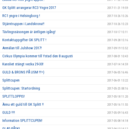
GK Splitt arrangerar RC3 Yngre 2017
2017-11-21 19:59
RC1 yngre i Helsingborg !
2017-10-26 15:26
Stjärntruppen i Landskrona!!
2017-10-26 15:23
Tävlingssäsongen är äntligen igång!
2017-10-17 15:11
Kontaktuppgifter GK SPLITT !
2017-09-28 15:16
Anmälan till Julshow 2017!
2017-09-19 15:52
Cirkus Olympia kommer till Ystad den 8 augusti
2017-08-01 10:43
Kansliet stängt vecka 29-30!
2017-07-14 14:59
GULD & BRONS PÅ USM !!!=)
2017-06-05 16:46
Splittcupen
2017-06-01 13:22
Splittcupen: Startordning
2017-05-25 08:16
SPLITTLOPPIS!
2017-05-18 11:20
Ännu ett guld till GK Splitt !!
2017-05-16 11:55
GULD !!!!
2017-05-09 16:43
Information SPLITTCUPEN!
2017-05-08 14:18
GLAD PÅSK!
2017-04-13 14:12