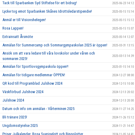
Tack till Sparbanken Syd Stiftelse för ert bidrag!
2025-06-23 14:12
Lycke tog emot Sparbanken Skånes Idrottsledarstipendie!
2025-05-15 15:14
Anmäl er till Visionshelegen!
2025-05-15 15:12
Rosa Lappen!
2025-05-15 15:07
Extrainsatt Årsmöte
2025-05-14 12:07
Anmälan för Summercamp och Sommargympaskolan 2025 är öppen!
2025-03-31 13:15
Ansök om att vara ledare till våra lovskolor under våren och
2025-03-13 14:39
sommaren 2025!
Anmälan för Sportlovsgympaskola öppen!!
2025-01-15 14:10
Anmälan för tidigare medlemmar ÖPPEN!
2024-12-27 08:00
QR kod till Programblad Julshow 2024
2024-12-15 10:00
Väskförbud Julshow 2024
2024-12-13 20:02
Julshow 2024
2024-12-13 20:00
Datum och info om anmälan - Vårterminen 2025
2024-11-27 14:25
Bli tränare 2025!
2024-11-26 15:12
Ungdomsstyrelse 2025
2024-11-21 14:47
Priser Julkalender, Rosa Sverigelott och Bingolotter
2024-11-05 14:41